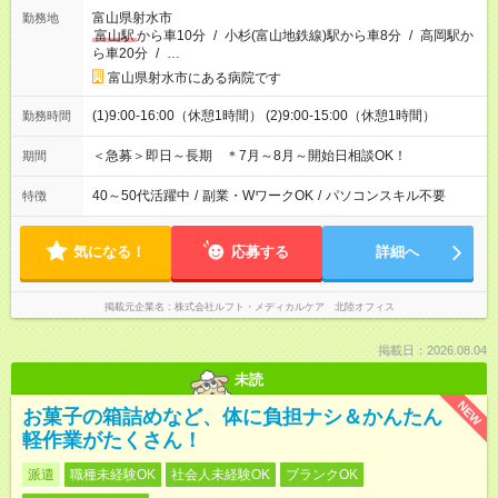
富山県射水市
勤務地
富山駅
から車10分
/
小杉(富山地鉄線)駅から車8分
/
高岡駅か
ら車20分
/
…
富山県射水市にある病院です
(1)9:00-16:00（休憩1時間） (2)9:00-15:00（休憩1時間）
勤務時間
＜急募＞即日～長期 ＊7月～8月～開始日相談OK！
期間
40～50代活躍中
/
副業・WワークOK
/
パソコンスキル不要
特徴
気になる！
応募する
詳細へ
掲載元企業名
株式会社ルフト・メディカルケア 北陸オフィス
掲載日：2026.08.04
未読
NEW
お菓子の箱詰めなど、体に負担ナシ＆かんたん
軽作業がたくさん！
派遣
職種未経験OK
社会人未経験OK
ブランクOK