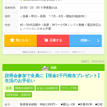
16:00～23：00 ※準夜勤のみ
勤務時間
＜急募＞即日～長期 ＊7月～8月～開始日相談OK！
期間
40～50代活躍中
/
副業・WワークOK
/
シフト勤務
/
電話対応な
特徴
し
/
パソコンスキル不要
気になる！
応募する
詳細へ
掲載元企業名
株式会社ルフト・メディカルケア 北陸オフィス
掲載日：2026.08.02
未読
説明会参加で全員に【現金2千円相当プレゼント】
生活のお手伝い
派遣
職種未経験OK
社会人未経験OK
ブランクOK
WEB登録・面接OK
無資格未経験：時給1300円～ ■週払いOK ■扶養内OK ■日収
給与