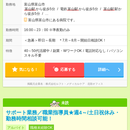
富山県富山市
勤務地
富山駅
から徒歩5分
/
電鉄
富山駅
から徒歩5分
/
富山駅
駅か
ら徒歩5分
/
…
富山県富山市にある病院です。
16:00～23：00 ※準夜勤のみ
勤務時間
＜急募＞即日～長期 ＊7月～8月～開始日相談OK！
期間
40～50代活躍中
/
副業・WワークOK
/
電話対応なし
/
パソコン
特徴
スキル不要
気になる！
応募する
詳細へ
掲載元企業名
株式会社ルフト・メディカルケア 北陸オフィス
未読
サポート業務／職業指導員★週4～/土日祝休み・
勤務時間相談可能！
アルバイト
職種未経験OK