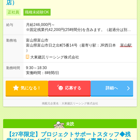
店）
正社員
職種未経験OK
月給246,000円～
給与
※固定残業代42,200円(25時間分)を含みます。（超過分は別途支
給） ※月給はスキルや経験を考慮し、決定いたします。 ＼成果
に応じインセンティブを毎月支給／ 提案した物件の契約件数な
富山県富山市
勤務地
どが評価対象となり、 努力や工夫がダイレクトに収入アップへ
富山県富山市日之出町5番14号（最寄り駅：JR西日本
富山駅
つながります。 ★平均インセンティブ11.7万円 （2025年度） ★
）
入社1年目の平均年収は約470万円 ★管理職になると年収1,000
大東建託リーシング株式会社
万円以上も可能 《昇給》 あり ※会社業績による 《賞与》 年2回
あり(6月・12月) ※会社業績による ★業績賞与あり※会社業績に
9:30～18:30
勤務時間
よる 《月給にプラスで支給される手当》 ◆交通費(上限月4万円)
実働時間：8時間/日
◆時間外手当(固定残業超過分を追加支給) ◆役職手当 ◆資格手当
(宅地建物取引士：1万円/月) ◆家族・扶養手当 (配偶者：1万500
円/月、子1人：3,500円/月) 【試用期間】試用期間あり 試用期間
気になる！
応募する
詳細へ
の長さ：3ヶ月 雇用形態、給与は本採用時と同じです。
掲載元企業名
大東建託リーシング株式会社
未読
【27卒限定】プロジェクトサポートスタッフ◆残