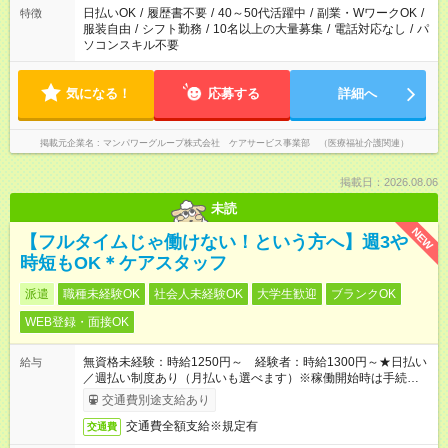
日払いOK
/
履歴書不要
/
40～50代活躍中
/
副業・WワークOK
/
特徴
服装自由
/
シフト勤務
/
10名以上の大量募集
/
電話対応なし
/
パ
ソコンスキル不要
気になる！
応募する
詳細へ
掲載元企業名
マンパワーグループ株式会社 ケアサービス事業部 （医療福祉介護関連）
掲載日：2026.08.06
未読
NEW
【フルタイムじゃ働けない！という方へ】週3や
時短もOK＊ケアスタッフ
派遣
職種未経験OK
社会人未経験OK
大学生歓迎
ブランクOK
WEB登録・面接OK
無資格未経験：時給1250円～ 経験者：時給1300円～★日払い
給与
／週払い制度あり（月払いも選べます）※稼働開始時は手続き完
了次第のお支払いとなります。
交通費別途支給あり
交通費全額支給※規定有
交通費