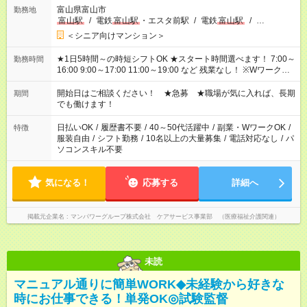
富山県富山市
勤務地
富山駅
/
電鉄
富山駅
・エスタ前駅
/
電鉄
富山駅
/
…
＜シニア向けマンション＞
★1日5時間～の時短シフトOK ★スタート時間選べます！ 7:00～
勤務時間
16:00 9:00～17:00 11:00～19:00 など 残業なし！ ※Wワークの
場合、他のお仕事と合わせ週40時間超の就業はご案内できませ
ん ※法令に基づき、週20時間以上勤務は社会保険への加入対象
開始日はご相談ください！ ★急募 ★職場が気に入れば、長期
期間
となります ※労働者派遣法（日雇い派遣の原則禁止）により、
でも働けます！
短時間・短期間の就業はご案内が難しい場合があります
日払いOK
/
履歴書不要
/
40～50代活躍中
/
副業・WワークOK
/
特徴
服装自由
/
シフト勤務
/
10名以上の大量募集
/
電話対応なし
/
パ
ソコンスキル不要
気になる！
応募する
詳細へ
掲載元企業名
マンパワーグループ株式会社 ケアサービス事業部 （医療福祉介護関連）
未読
マニュアル通りに簡単WORK◆未経験から好きな
時にお仕事できる！単発OK◎試験監督