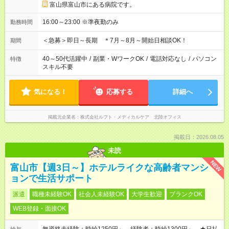
富山県富山市にある病院です。
16:00～23:00 ※準夜勤のみ
勤務時間
＜急募＞即日～長期 ＊7月～8月～開始日相談OK！
期間
40～50代活躍中
/
副業・WワークOK
/
電話対応なし
/
パソコン
特徴
スキル不要
気になる！
応募する
詳細へ
掲載元企業名
株式会社ルフト・メディカルケア 北陸オフィス
掲載日：2026.08.05
未読
NEW
富山市【週3日～】ホテルライクな高齢者マンシ
ョンで生活サポート
派遣
職種未経験OK
社会人未経験OK
大学生歓迎
ブランクOK
WEB登録・面接OK