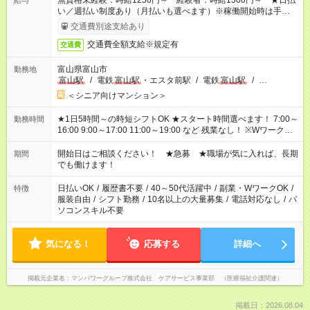
無資格未経験：時給1250円～ 経験者：時給1300円～ ★日払
給与
い／週払い制度あり（月払いも選べます）※稼働開始時は手続き
完了次第のお支払いとなります。
交通費別途支給あり
交通費全額支給※規定有
交通費
富山県富山市
勤務地
富山駅
/
電鉄
富山駅
・エスタ前駅
/
電鉄
富山駅
/
…
＜シニア向けマンション＞
★1日5時間～の時短シフトOK ★スタート時間選べます！ 7:00～
勤務時間
16:00 9:00～17:00 11:00～19:00 など 残業なし！ ※Wワークの
場合、他のお仕事と合わせ週40時間超の就業はご案内できませ
ん ※法令に基づき、週20時間以上勤務は社会保険への加入対象
開始日はご相談ください！ ★急募 ★職場が気に入れば、長期
期間
となります ※労働者派遣法（日雇い派遣の原則禁止）により、
でも働けます！
短時間・短期間の就業はご案内が難しい場合があります
日払いOK
/
履歴書不要
/
40～50代活躍中
/
副業・WワークOK
/
特徴
服装自由
/
シフト勤務
/
10名以上の大量募集
/
電話対応なし
/
パ
ソコンスキル不要
気になる！
応募する
詳細へ
掲載元企業名
マンパワーグループ株式会社 ケアサービス事業部 （医療福祉介護関連）
掲載日：2026.08.04