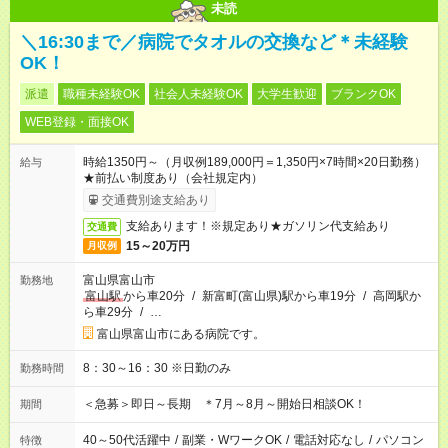
未読
＼16:30まで／病院でタオルの交換など＊未経験
OK！
派遣
職種未経験OK
社会人未経験OK
大学生歓迎
ブランクOK
WEB登録・面接OK
時給1350円～（月収例189,000円＝1,350円×7時間×20日勤務）
給与
★前払い制度あり（会社規定内）
交通費別途支給あり
支給あります！※規定あり★ガソリン代支給あり
交通費
15～20万円
月収例
富山県富山市
勤務地
富山駅
から車20分
/
新富町(富山県)駅から車19分
/
高岡駅か
ら車29分
/
…
富山県富山市にある病院です。
8：30～16：30 ※日勤のみ
勤務時間
＜急募＞即日～長期 ＊7月～8月～開始日相談OK！
期間
40～50代活躍中
/
副業・WワークOK
/
電話対応なし
/
パソコン
特徴