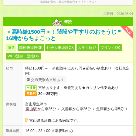
掲載元企業名
株式会社綜合キャリアトラスト
掲載日：2026.08.04
未読
NEW
＜高時給1500円＞！階段や手すりのおそうじ＊
16時からちょこっと
派遣
職種未経験OK
社会人未経験OK
大学生歓迎
ブランクOK
WEB登録・面接OK
時給1500円～ ※夜勤時は1875円★前払い制度あり（会社規定
給与
内）
交通費別途支給あり
支給あります！※規定あり★ガソリン代支給あり
交通費
20～25万円
月収例
富山県魚津市
勤務地
富山駅
から車35分
/
入善駅から車26分
/
魚津駅から車5分
/
…
富山県魚津市にある病院です。
16:00～23：00 ※準夜勤のみ
勤務時間