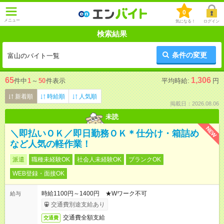
0
メニュー
気になる！
ログイン
検索結果
条件の変更
富山のバイト一覧
65
1,306
件中
1
～
50
件表示
平均時給:
円
新着順
時給順
人気順
掲載日：2026.08.06
未読
NEW
＼即払いＯＫ／即日勤務ＯＫ＊仕分け・箱詰め
など人気の軽作業！
派遣
職種未経験OK
社会人未経験OK
ブランクOK
WEB登録・面接OK
時給1100円～1400円 ★Wワーク不可
給与
交通費別途支給あり
交通費全額支給
交通費