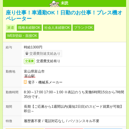
未読
座り仕事！車通勤OK！日勤のお仕事！プレス機オ
ペレーター
派遣
職種未経験OK
社会人未経験OK
ブランクOK
WEB登録・面接OK
時給1300円
給与
交通費別途支給あり
交通費支給有り
交通費
富山県富山市
勤務地
富山駅
電子・機械系メーカー
8:30～17:00 17:00～1:00 ※表記のうち実働6時間15分から7時間
勤務時間
35分です。
長期【ご応募から1週間以内(最短2日目)のスピード就業が可能】
期間
即日～
履歴書不要
/
電話対応なし
/
パソコンスキル不要
特徴