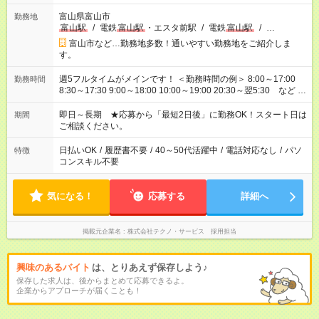
富山県富山市
勤務地
富山駅
/
電鉄
富山駅
・エスタ前駅
/
電鉄
富山駅
/
…
富山市など…勤務地多数！通いやすい勤務地をご紹介しま
す。
週5フルタイムがメインです！ ＜勤務時間の例＞ 8:00～17:00
勤務時間
8:30～17:30 9:00～18:00 10:00～19:00 20:30～翌5:30 など ★
その他にも勤務時間多数！ 日勤のみ、残業なし、交替制など
ご希望を教えてください！
即日～長期 ★応募から「最短2日後」に勤務OK！スタート日は
期間
ご相談ください。
日払いOK
/
履歴書不要
/
40～50代活躍中
/
電話対応なし
/
パソ
特徴
コンスキル不要
気になる！
応募する
詳細へ
掲載元企業名
株式会社テクノ・サービス 採用担当
興味のあるバイト
は、とりあえず保存しよう♪
保存した求人は、後からまとめて応募できるよ。
企業からアプローチが届くことも！