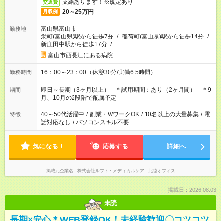
支給あります！※規定あり
交通費
20～25万円
月収例
富山県富山市
勤務地
栄町(富山県)駅から徒歩7分
/
稲荷町(富山県)駅から徒歩14分
/
新庄田中駅から徒歩17分
/
…
富山市西長江にある病院
16：00～23：00（休憩30分/実働6.5時間）
勤務時間
即日～長期（3ヶ月以上） ＊試用期間：あり（2ヶ月間） ＊9
期間
月、10月の2段階で配属予定
40～50代活躍中
/
副業・WワークOK
/
10名以上の大量募集
/
電
特徴
話対応なし
/
パソコンスキル不要
気になる！
応募する
詳細へ
掲載元企業名
株式会社ルフト・メディカルケア 北陸オフィス
掲載日：2026.08.03
未読
長期×安心＊WEB登録OK！未経験歓迎〇コツコツ