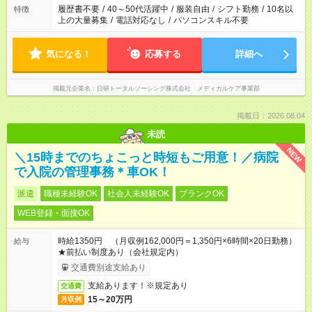
合は応募できません。
履歴書不要
/
40～50代活躍中
/
服装自由
/
シフト勤務
/
10名以
特徴
上の大量募集
/
電話対応なし
/
パソコンスキル不要
気になる！
応募する
詳細へ
掲載元企業名
日研トータルソーシング株式会社 メディカルケア事業部
掲載日：2026.08.04
未読
NEW
＼15時までのちょこっと時短もご用意！／病院
で入院の管理事務＊車OK！
派遣
職種未経験OK
社会人未経験OK
ブランクOK
WEB登録・面接OK
時給1350円 （月収例162,000円＝1,350円×6時間×20日勤務）
給与
★前払い制度あり（会社規定内）
交通費別途支給あり
支給あります！※規定あり
交通費
15～20万円
月収例