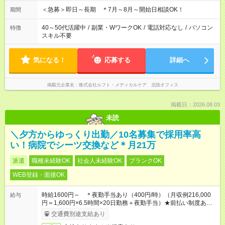
＜急募＞即日～長期 ＊7月～8月～開始日相談OK！
期間
40～50代活躍中
/
副業・WワークOK
/
電話対応なし
/
パソコン
特徴
スキル不要
気になる！
応募する
詳細へ
掲載元企業名
株式会社ルフト・メディカルケア 北陸オフィス
掲載日：2026.08.03
未読
＼夕方からゆっくり出勤／10名募集で採用率高
い！病院でシーツ交換など＊月21万
派遣
職種未経験OK
社会人未経験OK
ブランクOK
WEB登録・面接OK
時給1600円～ ＊夜勤手当あり（400円/時）（月収例216,000
給与
円＝1,600円×6.5時間×20日勤務＋夜勤手当）★前払い制度あり
（会社規定内）
交通費別途支給あり