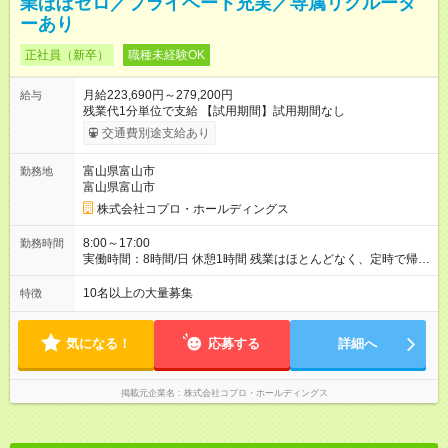
業ほぼゼロ／プライベート充実／専属リクルータ
ーあり
正社員（新卒）
職種未経験OK
月給223,690円～279,200円
給与
残業代1分単位で支給 【試用期間】試用期間なし
交通費別途支給あり
富山県富山市
勤務地
富山県富山市
株式会社コプロ・ホールディングス
8:00～17:00
勤務時間
実働時間：8時間/日 休憩1時間 残業はほとんどなく、定時で帰れ
る日が多い働き方です。 毎日の業務は進捗管理や事務が中心な
ので、 「今日やるべき仕事」が終われば、自然と区切りをつけ
10名以上の大量募集
特徴
やすいのが特長。 突発的な対応も少なく、無理をさせない働き
方を大切にしています。
気になる！
応募する
詳細へ
掲載元企業名
株式会社コプロ・ホールディングス