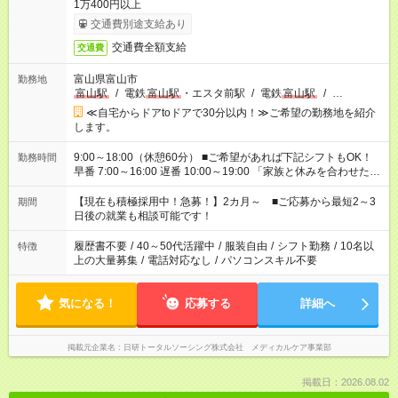
1万400円以上
交通費別途支給あり
交通費全額支給
交通費
富山県富山市
勤務地
富山駅
/
電鉄
富山駅
・エスタ前駅
/
電鉄
富山駅
/
…
≪自宅からドアtoドアで30分以内！≫ご希望の勤務地を紹介
します。
9:00～18:00（休憩60分） ■ご希望があれば下記シフトもOK！
勤務時間
早番 7:00～16:00 遅番 10:00～19:00 「家族と休みを合わせた
い」 「余裕を持って夕飯の準備がしたい」 「できれば残業はし
たくない」 など、ご希望を教えてくださいね。 ※Wワーク希望
【現在も積極採用中！急募！】2カ月～ ■ご応募から最短2～3
期間
の方へ 今ご覧のお仕事で希望する勤務時間と、もう1つのお仕事
日後の就業も相談可能です！
の勤務時間。 合計で週40時間を超える場合は応募できません。
履歴書不要
/
40～50代活躍中
/
服装自由
/
シフト勤務
/
10名以
特徴
上の大量募集
/
電話対応なし
/
パソコンスキル不要
気になる！
応募する
詳細へ
掲載元企業名
日研トータルソーシング株式会社 メディカルケア事業部
掲載日：2026.08.02