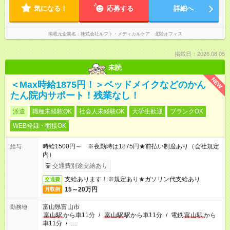
気になる！
応募する
詳細へ
掲載元企業名
株式会社ルフト・メディカルケア 北陸オフィス
掲載日：2026.08.05
未読
NEW
＜Max時給1875円！＞ベッドメイクなどのかん
たん院内サポート！残業なし！
派遣
職種未経験OK
社会人未経験OK
大学生歓迎
ブランクOK
WEB登録・面接OK
時給1500円～ ※夜勤時は1875円★前払い制度あり（会社規定
給与
内）
交通費別途支給あり
支給あります！※規定あり★ガソリン代支給あり
交通費
15～20万円
月収例
富山県富山市
勤務地
富山駅
から車11分
/
富山駅
駅から車11分
/
電鉄
富山駅
から
車11分
/
…