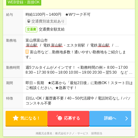
WEB登録・面接OK
時給1100円～1400円 ★Wワーク不可
給与
交通費別途支給あり
交通費全額支給
交通費
富山県富山市
勤務地
富山駅
/
電鉄
富山駅
・エスタ前駅
/
電鉄
富山駅
/
…
富山市など…勤務地多数！通いやすい勤務地をご紹介しま
す。
週5フルタイムがメインです！ ＜勤務時間の例＞ 8:00～17:00
勤務時間
8:30～17:30 9:00～18:00 10:00～19:00 20:30～翌5:30 など ★
その他にも勤務時間多数！ 日勤のみ、残業なし、交替制など
ご希望を教えてください！
即日～長期 ★応募から「最短2日後」に勤務OK！スタート日は
期間
ご相談ください。★急募です！
日払いOK
/
履歴書不要
/
40～50代活躍中
/
電話対応なし
/
パソ
特徴
コンスキル不要
気になる！
応募する
詳細へ
掲載元企業名
株式会社テクノ・サービス 採用担当