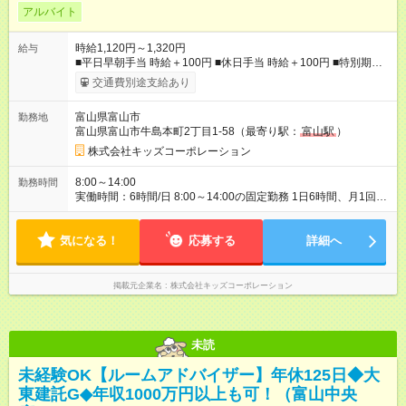
アルバイト
時給1,120円～1,320円
給与
■平日早朝手当 時給＋100円 ■休日手当 時給＋100円 ■特別期間
手当（GW、お盆、年末年始※会社カレンダーによる） 時給＋
交通費別途支給あり
200円 【試用期間】試用期間あり 試用期間の長さ：3ヶ月 雇用
形態、給与は本採用時と同じです。
富山県富山市
勤務地
富山県富山市牛島本町2丁目1-58（最寄り駅：
富山駅
）
株式会社キッズコーポレーション
8:00～14:00
勤務時間
実働時間：6時間/日 8:00～14:00の固定勤務 1日6時間、月1回～
2回 ＊週20時間未満の扶養内勤務 ＊休憩は法定通り（6時間を超
える場合は45分、8時間を超える場合は60分） ＊お預かり状況
気になる！
により、勤務時間の調整をお願いする場合があります
応募する
詳細へ
掲載元企業名
株式会社キッズコーポレーション
未読
未経験OK【ルームアドバイザー】年休125日◆大
東建託G◆年収1000万円以上も可！（富山中央