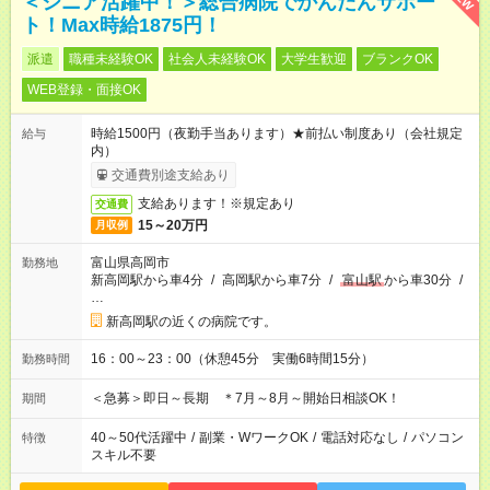
＜シニア活躍中！＞総合病院でかんたんサポー
ト！Max時給1875円！
派遣
職種未経験OK
社会人未経験OK
大学生歓迎
ブランクOK
WEB登録・面接OK
時給1500円（夜勤手当あります）★前払い制度あり（会社規定
給与
内）
交通費別途支給あり
支給あります！※規定あり
交通費
15～20万円
月収例
富山県高岡市
勤務地
新高岡駅から車4分
/
高岡駅から車7分
/
富山駅
から車30分
/
…
新高岡駅の近くの病院です。
16：00～23：00（休憩45分 実働6時間15分）
勤務時間
＜急募＞即日～長期 ＊7月～8月～開始日相談OK！
期間
40～50代活躍中
/
副業・WワークOK
/
電話対応なし
/
パソコン
特徴
スキル不要