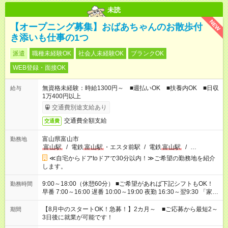
未読
NEW
【オープニング募集】おばあちゃんのお散歩付
き添いも仕事の1つ
派遣
職種未経験OK
社会人未経験OK
ブランクOK
WEB登録・面接OK
無資格未経験：時給1300円～ ■週払いOK ■扶養内OK ■日収
給与
1万400円以上
交通費別途支給あり
交通費全額支給
交通費
富山県富山市
勤務地
富山駅
/
電鉄
富山駅
・エスタ前駅
/
電鉄
富山駅
/
…
≪自宅からドアtoドアで30分以内！≫ご希望の勤務地を紹介
します。
9:00～18:00（休憩60分） ■ご希望があれば下記シフトもOK！
勤務時間
早番 7:00～16:00 遅番 10:00～19:00 夜勤 16:30～翌9:30 「家族
と休みを合わせたい」 「余裕を持って夕飯の準備がしたい」
「できれば残業はしたくない」 など、ご希望を教えてください
【8月中のスタートOK！急募！】2カ月～ ■ご応募から最短2～
期間
ね。 ※Wワーク希望の方へ 今ご覧のお仕事で希望する勤務時間
3日後に就業が可能です！
と、もう1つのお仕事の勤務時間。 合計で週40時間を超える場