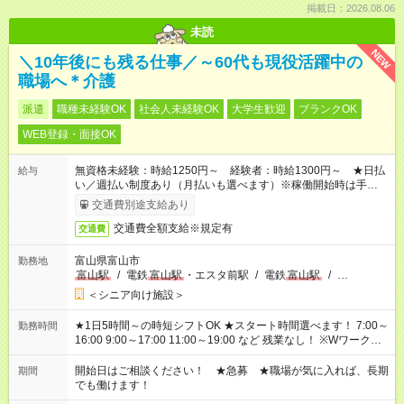
掲載日：2026.08.06
未読
NEW
＼10年後にも残る仕事／～60代も現役活躍中の
職場へ＊介護
派遣
職種未経験OK
社会人未経験OK
大学生歓迎
ブランクOK
WEB登録・面接OK
無資格未経験：時給1250円～ 経験者：時給1300円～ ★日払
給与
い／週払い制度あり（月払いも選べます）※稼働開始時は手続き
完了次第のお支払いとなります。
交通費別途支給あり
交通費全額支給※規定有
交通費
富山県富山市
勤務地
富山駅
/
電鉄
富山駅
・エスタ前駅
/
電鉄
富山駅
/
…
＜シニア向け施設＞
★1日5時間～の時短シフトOK ★スタート時間選べます！ 7:00～
勤務時間
16:00 9:00～17:00 11:00～19:00 など 残業なし！ ※Wワークの
場合、他のお仕事と合わせ週40時間超の就業はご案内できませ
ん ※法令に基づき、週20時間以上勤務は社会保険への加入対象
開始日はご相談ください！ ★急募 ★職場が気に入れば、長期
期間
となります ※労働者派遣法（日雇い派遣の原則禁止）により、
でも働けます！
短時間・短期間の就業はご案内が難しい場合があります