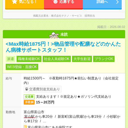
気になる！
応募する
詳細へ
掲載元企業名
株式会社テクノ・サービス 採用担当
掲載日：2026.08.02
未読
<Max時給1875円！>物品管理や配膳などのかんた
ん病棟サポートスタッフ！
派遣
職種未経験OK
社会人未経験OK
大学生歓迎
ブランクOK
WEB登録・面接OK
時給1500円～ ※夜勤時1875円★前払い制度あり（会社規定
給与
内）
交通費別途支給あり
支給あります！※規定あり★ガソリン代支給あり
交通費
15～20万円
月収例
富山県富山市
勤務地
富山駅
から車20分
/
新富町(富山県)駅から車19分
/
小杉駅か
ら車17分
/
…
富山県富山市にある病院です。