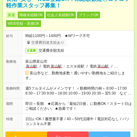
軽作業スタッフ募集！
派遣
職種未経験OK
社会人未経験OK
ブランクOK
WEB登録・面接OK
時給1100円～1400円 ★Wワーク不可
給与
交通費別途支給あり
交通費全額支給
交通費
富山県富山市
勤務地
富山駅
/
電鉄
富山駅
・エスタ前駅
/
電鉄
富山駅
/
…
富山市など…勤務地多数！通いやすい勤務地をご紹介しま
す。
週5フルタイムがメインです！ ＜勤務時間の例＞ 8:00～17:00
勤務時間
8:30～17:30 9:00～18:00 10:00～19:00 20:30～翌5:30 など ★
その他にも勤務時間多数！ 日勤のみ、残業なし、交替制など
ご希望を教えてください！
即日～長期 ★応募から「最短2日後」に勤務OK！スタート日は
期間
ご相談ください。★急募です！
日払いOK
/
履歴書不要
/
40～50代活躍中
/
電話対応なし
/
パソ
特徴
コンスキル不要