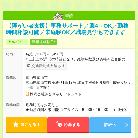
未読
【障がい者支援】事務サポート／週4～OK／勤務
時間相談可能／未経験OK／職場見学もできます
アルバイト
職種未経験OK
時給1,250円～1,450円
給与
※上記は採用時の時給となり、経験年数及び資格を総合的に考慮
して決定します 【試用期間】試用期間あり 試用期間の長さ：2
交通費別途支給あり
ヶ月 雇用形態、給与は本採用時と同じです。
富山県富山市
勤務地
富山県富山市桜橋通り1番18号 北日本桜橋ビル6階（最寄り駅：
地鉄ビル前駅）
株式会社綜合キャリアトラスト
勤務時間は指定なし
勤務時間
★勤務時間相談可能 コアタイム 9：30～16：30 （60分休
憩） 【シフト例】 9：00～16：30 9：30～17：00 など ★週3
～OK ★基本残業はありません。
気になる！
応募する
詳細へ