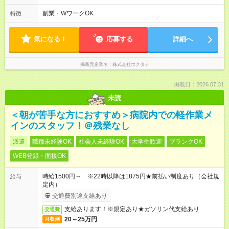
（月・火・木・金曜日） （2）1４：00～1７：00 （水曜日）
※週３～４日程度の勤務。 休憩時間：なし
副業・WワークOK
特徴
気になる！
応募する
詳細へ
掲載元企業名
株式会社ホクタテ
掲載日：2026.07.31
未読
＜朝が苦手な方におすすめ＞病院内での軽作業メ
インのスタッフ！＠残業なし
派遣
職種未経験OK
社会人未経験OK
大学生歓迎
ブランクOK
WEB登録・面接OK
時給1500円～ ※22時以降は1875円★前払い制度あり（会社規
給与
定内）
交通費別途支給あり
支給あります！※規定あり★ガソリン代支給あり
交通費
20～25万円
月収例