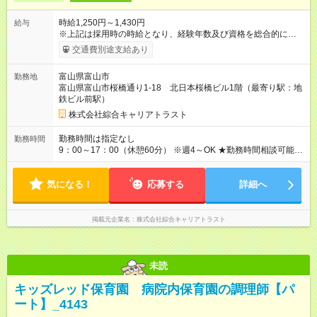
時給1,250円～1,430円
給与
※上記は採用時の時給となり、経験年数及び資格を総合的に考慮
して決定します ※処遇改善等手当：300円含む ※試用期間（2カ
交通費別途支給あり
月）同条件 【試用期間】試用期間あり 試用期間の長さ：2ヶ月
雇用形態、給与は本採用時と同じです。
富山県富山市
勤務地
富山県富山市桜橋通り1-18 北日本桜橋ビル1階（最寄り駅：地
鉄ビル前駅）
株式会社綜合キャリアトラスト
勤務時間は指定なし
勤務時間
9：00～17：00（休憩60分） ※週4～OK ★勤務時間相談可能で
す！ ★お気軽にご相談ください
気になる！
応募する
詳細へ
掲載元企業名
株式会社綜合キャリアトラスト
未読
キッズレッド保育園 病院内保育園の調理師【パ
ート】_4143