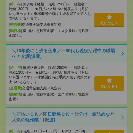
[給 与]
無資格未経験：時給1250円～ 経験者：
時給1300円～ ★日払い／週払い制度あり（月払
いも選べます）※稼働開始時は手続き完了次第のお
支払いとなります。
気になる！
[交通費]
交通費全額支給※規定有
[勤務地]
富山駅
/
電鉄富山駅・エスタ前駅
/
電鉄富
山駅
/
…
＼10年後にも残る仕事／～60代も現役活躍中の職場
へ＊介護[派遣]
[給 与]
無資格未経験：時給1250円～ 経験者：
時給1300円～ ★日払い／週払い制度あり（月払
いも選べます）※稼働開始時は手続き完了次第のお
支払いとなります。
気になる！
[交通費]
交通費全額支給※規定有
[勤務地]
富山駅
/
電鉄富山駅・エスタ前駅
/
電鉄富
山駅
/
…
＼即払いＯＫ／即日勤務ＯＫ＊仕分け・箱詰めなど
人気の軽作業！[派遣]
[給 与]
時給1100円～1500円 ★Wワーク不可