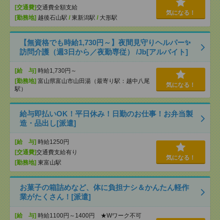
[交通費]
交通費全額支給
気になる！
[勤務地]
越後石山駅
/
東新潟駅
/
大形駅
【無資格でも時給1,730円～】夜間見守りヘルパー✨
訪問介護（週3日から／夜勤専従） /Jb[アルバイト]
[給 与]
時給1,730円～
[勤務地]
富山県富山市山田湯（最寄り駅：越中八尾
気になる！
駅）
給与即払いOK！平日休み！日勤のお仕事！お弁当製
造・品出し[派遣]
[給 与]
時給1250円
[交通費]
交通費支給有り
気になる！
[勤務地]
東富山駅
お菓子の箱詰めなど、体に負担ナシ＆かんたん軽作
業がたくさん！[派遣]
[給 与]
時給1100円～1400円 ★Wワーク不可