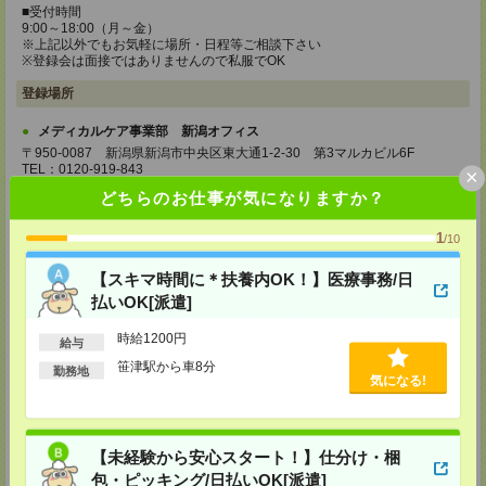
■受付時間
9:00～18:00（月～金）
※上記以外でもお気軽に場所・日程等ご相談下さい
※登録会は面接ではありませんので私服でOK
登録場所
メディカルケア事業部 新潟オフィス
〒950-0087 新潟県新潟市中央区東大通1-2-30 第3マルカビル6F
TEL：0120-919-843
×
MAIL：
tenshoku@nikken-ts.jp
どちらのお仕事が気になりますか？
担当：採用担当
メディカルケア事業部 金沢オフィス
1
/10
石川県金沢市広岡1-2-26 AGS2 2F
TEL：0120-941-687
【スキマ時間に＊扶養内OK！】医療事務/日
MAIL：
tenshoku@nikken-ts.jp
払いOK[派遣]
担当：採用担当
メディカルケア事業部 松本オフィス
時給1200円
給与
長野県松本市中央一丁目8番11号 セントラル松本中央ビル401号室
笹津駅から車8分
勤務地
TEL：0120-936-218
気になる!
MAIL：
tenshoku@nikken-ts.jp
担当：採用担当
登録交通費
【未経験から安心スタート！】仕分け・梱
★今ならご来社登録でQUOカード2000円分をプレゼント中★
包・ピッキング/日払いOK[派遣]