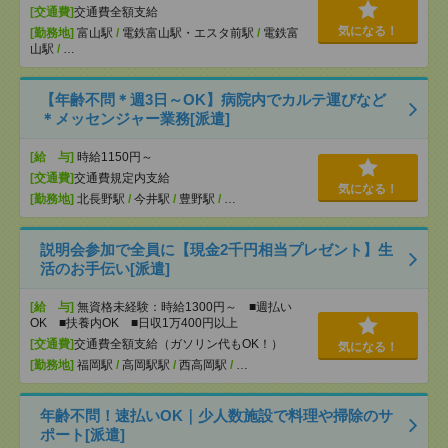
[交通費]
交通費全額支給
気になる！
[勤務地]
富山駅
/
電鉄富山駅・エスタ前駅
/
電鉄富
山駅
/
…
【年齢不問＊週3日～OK】病院内でカルテ運びなど
＊メッセンジャー業務[派遣]
[給 与]
時給1150円～
[交通費]
交通費規定内支給
気になる！
[勤務地]
北長野駅
/
今井駅
/
豊野駅
/
…
説明会参加で全員に【現金2千円相当プレゼント】生
活のお手伝い[派遣]
[給 与]
無資格未経験：時給1300円～ ■週払い
OK ■扶養内OK ■日収1万400円以上
[交通費]
交通費全額支給（ガソリン代もOK！）
気になる！
[勤務地]
福岡駅
/
高岡駅駅
/
西高岡駅
/
…
年齢不問！速払いOK｜少人数施設で料理や掃除のサ
ポート[派遣]