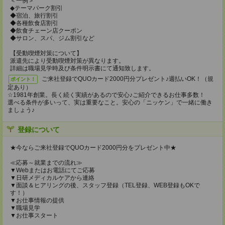
＜一例＞
◆テーマパーク割引
◆宿泊、旅行割引
◆各種飲食店割引
◆飲食チェーン店クーポン
◆サロン、スパ、ジム割引など
【受動喫煙対策について】
派遣先により受動喫煙対策が異なります。
詳細は職場見学時及び条件明示書にて通知致します。
ご来社登録でQUOカード2000円分プレゼント♪週払いOK！（規
ポイント！
定あり）
☆1981年創業。長く続く実績があるので安心♪ご紹介できるお仕事多数！
選べる条件が多いって、実は重要なこと。安心の「ニッケン」で一緒に働き
ましょう♪
登録について
★今ならご来社登録でQUOカード2000円分をプレゼント中★
≪応募～就業までの流れ≫
▼Webまたはお電話にてご応募
▼日研メディカルケアから連絡
▼面談＆ヒアリングの後、スタッフ登録（TEL登録、WEB登録もOKで
す！）
▼お仕事情報の提供
▼職場見学
▼お仕事スタート