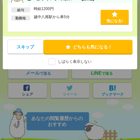
時給1200円
給与
越中八尾駅から車5分
勤務地
気になる!
応募ページへ
スキップ
どちらも気になる！
気になる！
電話応募
しばらく表示しない
メール
LINE
で送る
で送る
シェア
ツイート
ブックマーク
あなたの閲覧履歴からの
おすすめ