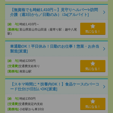
【無資格でも時給1,410円～】見守りヘルパー✨訪問
介護（週3日から／日勤のみ） /Ja[アルバイト]
[給 与]
時給1,410円～
[勤務地]
富山県富山市山田湯（最寄り駅：越中八尾
気になる！
駅）
車通勤OK！平日休み！日勤のお仕事！惣菜・お弁当
製造[派遣]
[給 与]
時給1200円
[交通費]
交通費支給有り
気になる！
[勤務地]
南富山駅
【スキマ時間に＊扶養内OK！】食品ケースのバーコ
ード仕分け/日払いOK[派遣]
[給 与]
時給1350円
[交通費]
交通費規定内支給
気になる！
[勤務地]
小杉駅から車10分