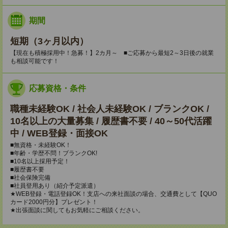
期間
短期（3ヶ月以内）
【現在も積極採用中！急募！】2カ月～ ■ご応募から最短2～3日後の就業
も相談可能です！
応募資格・条件
職種未経験OK / 社会人未経験OK / ブランクOK /
10名以上の大量募集 / 履歴書不要 / 40～50代活躍
中 / WEB登録・面接OK
■無資格・未経験OK！
■年齢・学歴不問！ブランクOK!
■10名以上採用予定！
■履歴書不要
■社会保険完備
■社員登用あり（紹介予定派遣）
★WEB登録・電話登録OK！支店への来社面談の場合、交通費として【QUO
カード2000円分】プレゼント！
★出張面談に関してもお気軽にご相談ください。