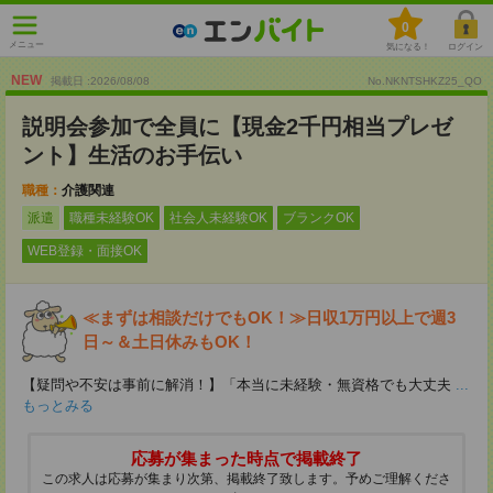
0
メニュー
気になる！
ログイン
NEW
掲載日 :2026
/
08
/
08
No.NKNTSHKZ25_QO
説明会参加で全員に【現金2千円相当プレゼ
ント】生活のお手伝い
職種：
介護関連
派遣
職種未経験OK
社会人未経験OK
ブランクOK
WEB登録・面接OK
≪まずは相談だけでもOK！≫日収1万円以上で週3
日～＆土日休みもOK！
【疑問や不安は事前に解消！】「本当に未経験・無資格でも大丈夫
...
もっとみる
応募が集まった時点で掲載終了
この求人は応募が集まり次第、掲載終了致します。予めご理解くださ