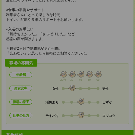
最初は相づちをうつだけでも大丈夫ですよ。
○食事の準備やサポート
利用者さんにとって楽しみな時間。
トイレ、配膳や食事のサポートをお願いします。
○入浴のお手伝い
「気持ちよかった」「さっぱりした」など
感謝の声が聞けますよ。
＊最短2ヶ月で勤務地変更が可能。
「合わない」と思ったら気軽にご相談くださいね。
職場の雰囲気
年齢層
20代
30
40
50
60
男女比率
女性
男性
職場の様子
活気あり
しずか
仕事の仕方
テキパキ
コツコツ