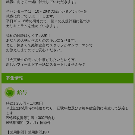
就職に向けて一緒に伴走していただきます。
当センターでは、10～20名の障がい者メンバーを
就職に向けてサポートします。
平日10～16時の研修にて、個々の支援計画に基づき
カリキュラムを進めていきます。
福祉の経験はなくてもOK！
あなたの人柄が何よりのスキルになります。
また、気さくで経験豊富なスタッフがマンツーマンで
お教えしますのでご安心ください。
社会貢献性の高いお仕事がしたいという方、
新しいフィールドで一緒にスタートしませんか？
募集情報
給与
時給1,250円～1,430円
※上記は採用時の時給となり、経験年数及び資格を総合的に考慮して決定し
ます
※処遇改善等手当：300円含む
※試用期間（2カ月）同条件
【試用期間】試用期間あり