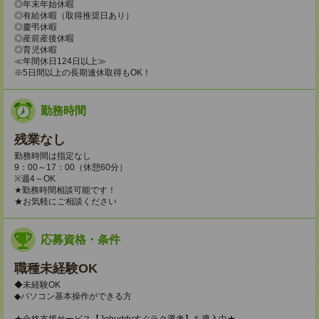
◎年末年始休暇
◎有給休暇（取得推奨日あり）
◎慶弔休暇
◎産前産後休暇
◎育児休暇
≪年間休日124日以上≫
※5日間以上の長期連休取得もOK！
勤務時間
残業なし
勤務時間は指定なし
9：00～17：00（休憩60分）
※週4～OK
★勤務時間相談可能です！
★お気軽にご相談ください
応募資格・条件
職種未経験OK
◆未経験OK
◆パソコン基本操作ができる方
★合格支援サービス【Jobuddyすぐラク選考】を導入中★