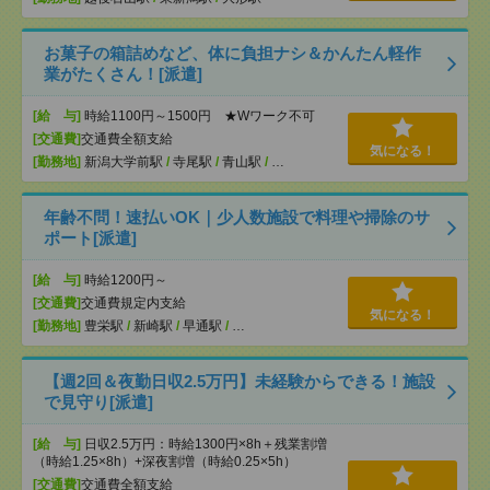
お菓子の箱詰めなど、体に負担ナシ＆かんたん軽作
業がたくさん！[派遣]
[給 与]
時給1100円～1500円 ★Wワーク不可
[交通費]
交通費全額支給
気になる！
[勤務地]
新潟大学前駅
/
寺尾駅
/
青山駅
/
…
年齢不問！速払いOK｜少人数施設で料理や掃除のサ
ポート[派遣]
[給 与]
時給1200円～
[交通費]
交通費規定内支給
気になる！
[勤務地]
豊栄駅
/
新崎駅
/
早通駅
/
…
【週2回＆夜勤日収2.5万円】未経験からできる！施設
で見守り[派遣]
[給 与]
日収2.5万円：時給1300円×8h＋残業割増
（時給1.25×8h）+深夜割増（時給0.25×5h）
[交通費]
交通費全額支給