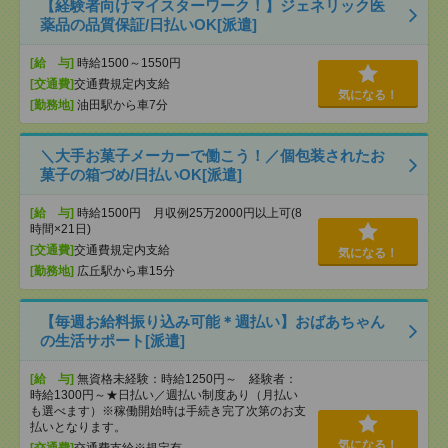
【経験者向けマイスターワーク！】ジェネリック医
薬品の品質保証/日払いOK[派遣]
[給 与]
時給1500～1550円
[交通費]
交通費規定内支給
気になる！
[勤務地]
油田駅から車7分
＼大手お菓子メーカーで働こう！／個包装されたお
菓子の箱づめ/日払いOK[派遣]
[給 与]
時給1500円 月収例25万2000円以上可(8
時間×21日)
[交通費]
交通費規定内支給
気になる！
[勤務地]
広丘駅から車15分
【毎週お給料振り込み可能＊週払い】おばあちゃん
の生活サポート[派遣]
[給 与]
無資格未経験：時給1250円～ 経験者：
時給1300円～★日払い／週払い制度あり（月払い
も選べます）※稼働開始時は手続き完了次第のお支
払いとなります。
気になる！
[交通費]
交通費支給※規定有