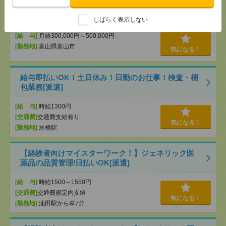
◎完全未経験OK/日払い・週払い対応！配送スタッ
フ/初期費用0円！【Jルートロジスコ】[アルバイト]
しばらく表示しない
[給 与]
月給300,000円～500,000円
[勤務地]
富山県富山市
気になる！
給与即払いOK！土日休み！日勤のお仕事！検査・梱
包業務[派遣]
[給 与]
時給1300円
[交通費]
交通費支給有り
気になる！
[勤務地]
水橋駅
【経験者向けマイスターワーク！】ジェネリック医
薬品の品質管理/日払いOK[派遣]
[給 与]
時給1500～1550円
[交通費]
交通費規定内支給
気になる！
[勤務地]
油田駅から車7分