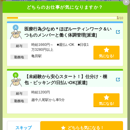
×
メンバーと働く体調管理[派遣]
どちらのお仕事が気になりますか？
[給 与]
時給1660円～ ■週払いOK ■日収1万
1
/10
3280円以上
[交通費]
交通費全額支給
気になる！
医療行為少なめ＊ほぼルーティンワーク＆い
[勤務地]
亀田駅
つものメンバーと働く体調管理[派遣]
時給1660円～ ■週払いOK ■日収1
給与
【未経験から安心スタート！】仕分け・梱包・ピッ
万3280円以上
キング/日払いOK[派遣]
亀田駅
気になる!
勤務地
[給 与]
時給1200円
[交通費]
交通費規定内支給
気になる！
[勤務地]
越中八尾駅から車5分
【未経験から安心スタート！】仕分け・梱
包・ピッキング/日払いOK[派遣]
【スキマ時間に＊扶養内OK！】食品ケースのバーコ
時給1200円
給与
ード仕分け/日払いOK[派遣]
越中八尾駅から車5分
勤務地
気になる!
[給 与]
時給1350円
[交通費]
交通費規定内支給
気になる！
[勤務地]
小杉駅から車10分
スキップ
どちらも気になる！