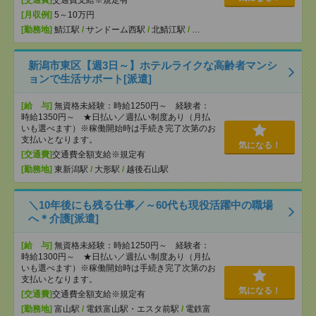
[月収例]
5～10万円
[勤務地]
鯖江駅
/
サンドーム西駅
/
北鯖江駅
/
…
新潟市東区【週3日～】ホテルライクな高齢者マンシ
ョンで生活サポート[派遣]
[給 与]
無資格未経験：時給1250円～ 経験者：
時給1350円～ ★日払い／週払い制度あり（月払
いも選べます）※稼働開始時は手続き完了次第のお
支払いとなります。
気になる！
[交通費]
交通費全額支給※規定有
[勤務地]
東新潟駅
/
大形駅
/
越後石山駅
＼10年後にも残る仕事／～60代も現役活躍中の職場
へ＊介護[派遣]
[給 与]
無資格未経験：時給1250円～ 経験者：
時給1300円～ ★日払い／週払い制度あり（月払
いも選べます）※稼働開始時は手続き完了次第のお
支払いとなります。
気になる！
[交通費]
交通費全額支給※規定有
[勤務地]
富山駅
/
電鉄富山駅・エスタ前駅
/
電鉄富