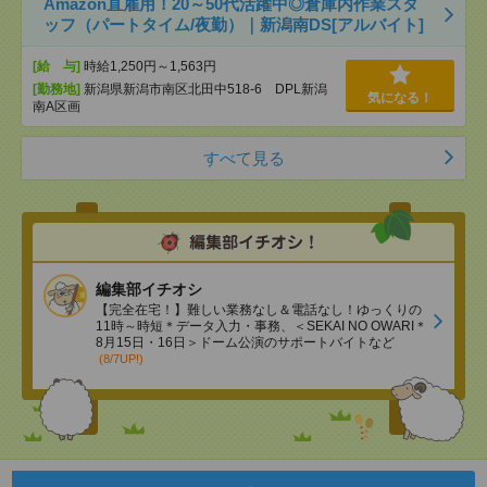
Amazon直雇用！20～50代活躍中◎倉庫内作業スタ
ッフ（パートタイム/夜勤）｜新潟南DS[アルバイト]
[給 与]
時給1,250円～1,563円
[勤務地]
新潟県新潟市南区北田中518-6 DPL新潟
気になる！
南A区画
すべて見る
編集部イチオシ
【完全在宅！】難しい業務なし＆電話なし！ゆっくりの
11時～時短＊データ入力・事務、＜SEKAI NO OWARI＊
8月15日・16日＞ドーム公演のサポートバイトなど
(8/7UP!)