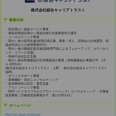
株式会社綜合キャリアトラスト
事業内容
・指定障がい福祉サービス事業
・都道府県指定障がい者就労移行支援事業所の運営
・コンサルティング事業
・障がい者の採用支援(採用計画立案、募集・求人、説明会の企画運営、助
成金申請などの採用事務代行)
・障がい者の職場定着支援(資格専門員によるフォローアップ、カウンセリ
ング、リワーク支援)
・特例子会社設立支援
・障がい者有料職業紹介民営職業紹介事業（有料職業紹介事業許可 13-
ユ-305524）
(株式会社綜合キャリアトラスト 上野 、 株式会社綜合キャリアトラスト
福岡)
・オフィスサポート事業
・業務棚卸・切出しコンサルティング
・新規事業所の設立・運営支援
・アウトソーシング事業
・BPO（ビジネスプロセスアウトソーシング）コンサルティング ・労働者
派遣事業（労働者派遣事業許可 派13-305141）
ホームページ
https://en-gage.net/socat/