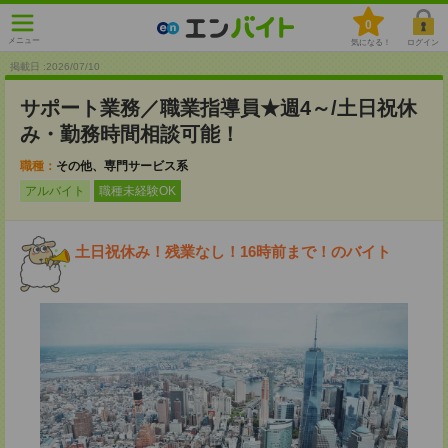
0
メニュー
気になる！
ログイン
掲載日 :2026
/
07
/
10
サポート業務／職業指導員★週4～/土日祝休
み・勤務時間相談可能！
職種：
その他、専門サービス系
アルバイト
職種未経験OK
土日祝休み！残業なし！16時前まで！のバイト