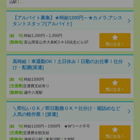
山駅
/
…
【アルバイト募集】★時給1200円～★カメラ,アシス
タントスタッフ[アルバイト]
[給 与]
時給1,200円～1,350円
[勤務地]
富山県富山市大泉町2-4-16浜忠ビル1F
気になる！
高時給！車通勤OK！土日休み！日勤のお仕事！仕分
け・配膳[派遣]
[給 与]
時給1500円
[交通費]
交通費支給有り
気になる！
[勤務地]
越中八尾駅
＼即払いＯＫ／即日勤務ＯＫ＊仕分け・箱詰めなど
人気の軽作業！[派遣]
[給 与]
時給1100円～1500円 ★Wワーク不可
[交通費]
交通費全額支給
気になる！
[勤務地]
越後石山駅
/
東新潟駅
/
大形駅