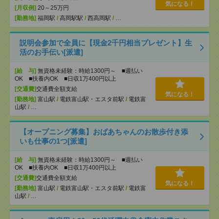
気になる！
[月収例]
20～25万円
[勤務地]
福岡駅
/
高岡駅駅
/
西高岡駅
/
…
説明会参加で全員に【現金2千円相当プレゼント】生
活のお手伝い[派遣]
[給 与]
無資格未経験：時給1300円～ ■週払い
OK ■扶養内OK ■日収1万400円以上
[交通費]
交通費全額支給
気になる！
[勤務地]
富山駅
/
電鉄富山駅・エスタ前駅
/
電鉄富
山駅
/
…
【オープニング募集】おばあちゃんのお散歩付き添
いも仕事の1つ[派遣]
[給 与]
無資格未経験：時給1300円～ ■週払い
OK ■扶養内OK ■日収1万400円以上
[交通費]
交通費全額支給
気になる！
[勤務地]
富山駅
/
電鉄富山駅・エスタ前駅
/
電鉄富
山駅
/
…