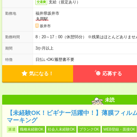
支給（規定あり）
交通費
福井県坂井市
勤務地
丸岡駅
坂井市
8：20～17：00（休憩55分） ※残業はほとんどありませ
勤務時間
3か月以上
期間
日払いOK
/
履歴書不要
特徴
気になる！
応募する
未読
【未経験OK！ビギナー活躍中！】薄膜フィル
マーキング
派遣
職種未経験OK
社会人未経験OK
ブランクOK
WEB登録・面接OK