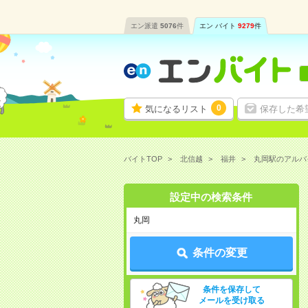
エン派遣
5076
件
エン バイト
9279
件
0
気になるリスト
保存した希
バイトTOP
北信越
福井
丸岡駅のアルバ
設定中の検索条件
丸岡
条件の変更
条件を保存して
メールを受け取る