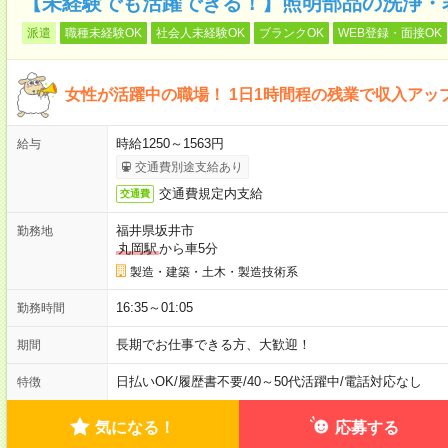
【未経験でも活躍できる！】照明部品の洗浄・表
派遣
職種未経験OK
社会人未経験OK
ブランクOK
WEB登録・面接OK
女性が活躍中の職場！ 1日1時間程の残業で収入アッ
時給1250～1563円
給与
交通費別途支給あり
交通費規定内支給
交通費
福井県坂井市
勤務地
丸岡駅
から車5分
製造・建築・土木・製造技術系
16:35～01:05
勤務時間
長期でお仕事できる方、大歓迎！
期間
日払いOK
/
履歴書不要
/
40～50代活躍中
/
電話対応なし
特徴
気になる！
応募する