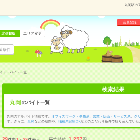
丸岡駅の
会員登録
エリア変更
北信越版
望条件
イト・バイト一覧
検索結果
丸岡
のバイト一覧
丸岡のアルバイト情報です。
オフィスワーク・事務系
、
営業・販売・サービス系
、
ク
す。さらに、
単発
などの期間や、
職種未経験OK
などのこだわり条件で絞り込んでいた
1,257
29
平均時給:
円
件中
1
～
29
件表示