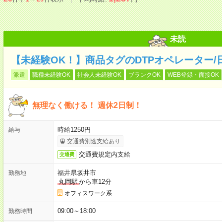
未読
【未経験OK！】商品タグのDTPオペレーター/
派遣
職種未経験OK
社会人未経験OK
ブランクOK
WEB登録・面接OK
無理なく働ける！ 週休2日制！
時給1250円
給与
交通費別途支給あり
交通費規定内支給
交通費
福井県坂井市
勤務地
丸岡駅
から車12分
オフィスワーク系
09:00～18:00
勤務時間