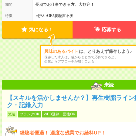
長期でお仕事できる方、大歓迎！
期間
日払いOK
/
履歴書不要
特徴
気になる！
応募する
興味のあるバイト
は、とりあえず保存しよう♪
保存した求人は、後からまとめて応募できるよ。
企業からアプローチが届くことも！
未読
【スキルを活かしませんか？】再生樹脂ライン
ク・記録入力
派遣
ブランクOK
WEB登録・面接OK
経験者優遇！ 適度な残業でお給料UP！