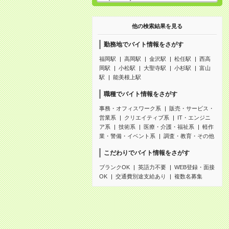
他の検索結果を見る
勤務地でバイト情報をさがす
福岡駅
高岡駅
金沢駅
松任駅
西高
岡駅
小松駅
大聖寺駅
小杉駅
富山
駅
能美根上駅
職種でバイト情報をさがす
事務・オフィスワーク系
販売・サービス・
営業系
クリエイティブ系
IT・エンジニ
ア系
技術系
医療・介護・福祉系
軽作
業・警備・イベント系
調査・教育・その他
こだわりでバイト情報をさがす
ブランクOK
英語力不要
WEB登録・面接
OK
交通費別途支給あり
複数名募集