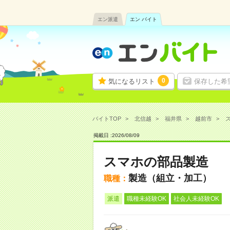
エン派遣
エン バイト
0
気になるリスト
保存した希
バイトTOP
北信越
福井県
越前市
ス
掲載日 :
2026
/
08
/
09
スマホの部品製造
製造（組立・加工）
職種：
派遣
職種未経験OK
社会人未経験OK