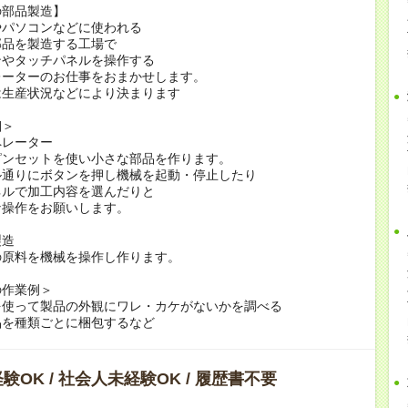
の部品製造】
やパソコンなどに使われる
部品を製造する工場で
ンやタッチパネルを操作する
レーターのお仕事をおまかせします。
は生産状況などにより決まります
細＞
ペレーター
ピンセットを使い小さな部品を作ります。
ル通りにボタンを押し機械を起動・停止したり
ネルで加工内容を選んだりと
な操作をお願いします。
製造
の原料を機械を操作し作ります。
の作業例＞
を使って製品の外観にワレ・カケがないかを調べる
品を種類ごとに梱包するなど
験OK / 社会人未経験OK / 履歴書不要