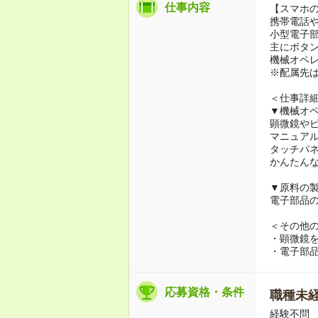
仕事内容
【スマホ
携帯電話
小型電子
主にボタ
機械オペ
※配属先
＜仕事詳
▼機械オ
顕微鏡や
マニュア
タッチパ
かんたん
▼原料の
電子部品
＜その他
・顕微鏡
・電子部
応募資格・条件
職種未経
経験不問