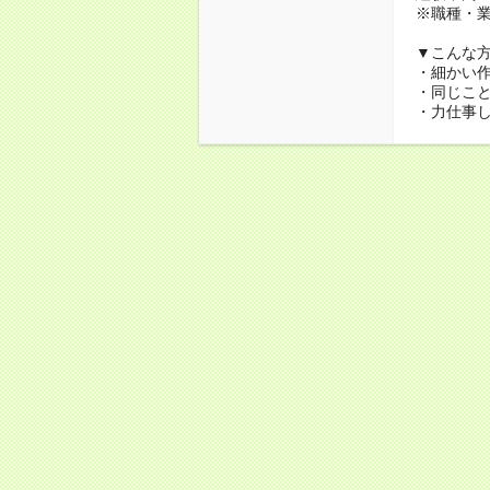
※職種・業
▼こんな
・細かい
・同じこ
・力仕事