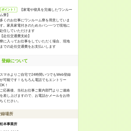
【家電や寝具を完備したワンルー
ポイント！
ム寮】
多くのお仕事にワンルーム寮を用意していま
す。家具家電付きのためカバン一つで現地に
赴任していただけます
【赴任交通費支給】
寮に入ってお仕事をしていただく場合、現地
までの赴任交通費をお支払いします
登録について
スマホよりご自宅で24時間いつでもWeb登録
が可能です！もちろん電話でもエントリー
OK！
ご応募後、当社お仕事ご案内部門よりご連絡
を差し上げますので、お電話かメールをお待
ちください。
登録場所
松本事業所