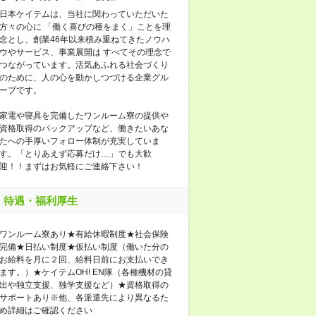
日本ケイテムは、当社に関わっていただいた
方々の心に 「働く喜びの種をまく」ことを理
念とし、創業46年以来積み重ねてきたノウハ
ウやサービス、事業展開は すべてその理念で
つながっています。活気あふれる社会づくり
のために、人の心を動かしつづける企業グル
ープです。
家電や寝具を完備したワンルーム寮の提供や
資格取得のバックアップなど、働きたいあな
たへの手厚いフォロー体制が充実していま
す。「とりあえず応募だけ…」でも大歓
迎！！まずはお気軽にご連絡下さい！
待遇・福利厚生
ワンルーム寮あり★有給休暇制度★社会保険
完備★日払い制度★仮払い制度（働いた分の
お給料を月に２回、給料日前にお支払いでき
ます。）★ケイテムOH! EN隊（各種機材の貸
出や独立支援、独学支援など）★資格取得の
サポートあり※他、各派遣先により異なるた
め詳細はご確認ください