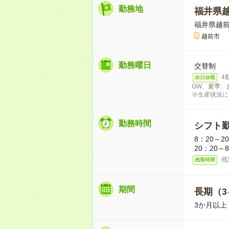
勤務地
福井県
福井県越
越前市
勤務曜日
交替制
4
休日休暇
GW、夏季、
※生産状況に
勤務時間
シフト
8：20～2
20：20～
残
残業時間
期間
長期（3
3か月以上