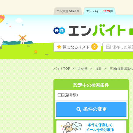
エン派遣
5076
件
エン バイト
9279
件
0
気になるリスト
保存した希
バイトTOP
北信越
福井
三国(福井県)
設定中の検索条件
三国(福井県)
条件の変更
条件を保存して
メールを受け取る