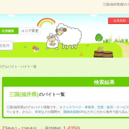
三国(福井県)駅
会員登録
エリア変更
北信越版
望条件
駅のアルバイト・バイト一覧
検索結果
三国(福井県)
のバイト一覧
三国(福井県)のアルバイト情報です。
オフィスワーク・事務系
、
営業・販売・サービス
ています。さらに、
単発
などの期間や、
職種未経験OK
などのこだわり条件で絞り込ん
1,435
23
平均時給:
円
件中
1
～
23
件表示