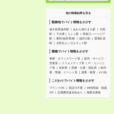
他の検索結果を見る
勤務地でバイト情報をさがす
福大前西福井駅
あわら湯のまち駅
大関
駅
下兵庫こうふく駅
西春江ハートピア
駅
番田(福井県)駅
福井口駅
鷲塚針原
駅
太郎丸エンゼルランド駅
職種でバイト情報をさがす
事務・オフィスワーク系
販売・サービス・
営業系
クリエイティブ系
IT・エンジニ
ア系
技術系
医療・介護・福祉系
軽作
業・警備・イベント系
調査・教育・その他
こだわりでバイト情報をさがす
ブランクOK
英語力不要
WEB登録・面接
OK
交通費別途支給あり
複数名募集