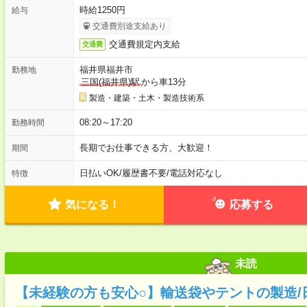
時給1250円
給与
交通費別途支給あり
交通費規定内支給
交通費
福井県福井市
勤務地
三国(福井県)駅
から車13分
製造・建築・土木・製造技術系
08:20～17:20
勤務時間
長期でお仕事できる方、大歓迎！
期間
日払いOK
/
履歴書不要
/
電話対応なし
特徴
気になる！
応募する
未読
【未経験の方も安心○】輸送袋やテントの製造/