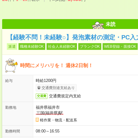
未読
【経験不問！未経験○】発泡素材の測定・PC入力
派遣
職種未経験OK
社会人未経験OK
ブランクOK
WEB登録・面接OK
時間にメリハリを！ 週休2日制！
時給1200円
給与
交通費別途支給あり
交通費規定内支給
交通費
福井県福井市
勤務地
三国(福井県)駅
軽作業・物流・配送系
08:00～16:55
勤務時間