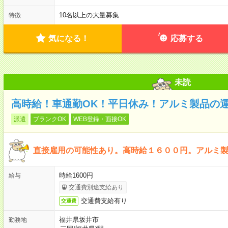
10名以上の大量募集
特徴
気になる！
応募する
未読
高時給！車通勤OK！平日休み！アルミ製品の
派遣
ブランクOK
WEB登録・面接OK
直接雇用の可能性あり。高時給１６００円。アルミ
時給1600円
給与
交通費別途支給あり
交通費支給有り
交通費
福井県坂井市
勤務地