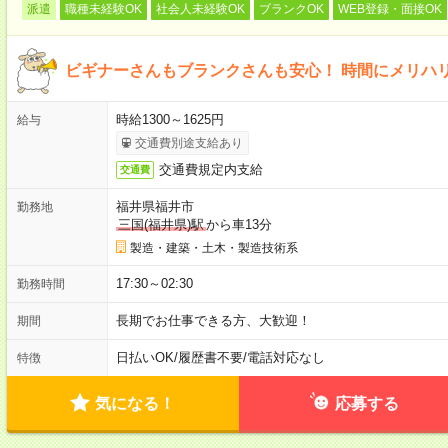
派遣
職種未経験OK
社会人未経験OK
ブランクOK
WEB登録・面接OK
ビギナーさんもブランクさんも安心！ 時間にメリハ
時給1300～1625円
給与
交通費別途支給あり
交通費規定内支給
交通費
福井県福井市
勤務地
三国(福井県)駅
から車13分
製造・建築・土木・製造技術系
17:30～02:30
勤務時間
長期でお仕事できる方、大歓迎！
期間
日払いOK
/
履歴書不要
/
電話対応なし
特徴
気になる！
応募する