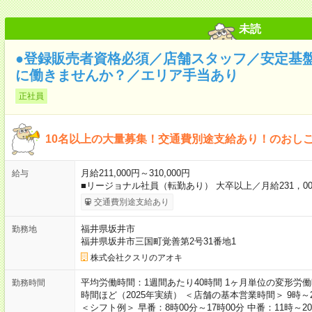
未読
●登録販売者資格必須／店舗スタッフ／安定基
に働きませんか？／エリア手当あり
正社員
10名以上の大量募集！交通費別途支給あり！のおし
月給211,000円～310,000円
給与
■リージョナル社員（転勤あり） 大卒以上／月給231，0
交通費別途支給あり
福井県坂井市
勤務地
福井県坂井市三国町覚善第2号31番地1
株式会社クスリのアオキ
平均労働時間：1週間あたり40時間 1ヶ月単位の変形労働
勤務時間
時間ほど（2025年実績） ＜店舗の基本営業時間＞ 9時
＜シフト例＞ 早番：8時00分～17時00分 中番：11時～20