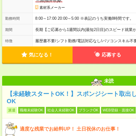
三国(福井県)駅
素材系メーカー
8:00～17:00 20:00～5:00 ※表記のうち実働8時間です。
勤務時間
長期【ご応募から1週間以内(最短2日目)のスピード就業
期間
履歴書不要
/
シフト勤務
/
電話対応なし
/
パソコンスキル不
特徴
気になる！
応募する
未読
【未経験スタートOK！】スポンジシート取出し
OK
派遣
職種未経験OK
社会人未経験OK
ブランクOK
WEB登録・面接OK
適度な残業でお給料UP！ 土日祝休のお仕事！