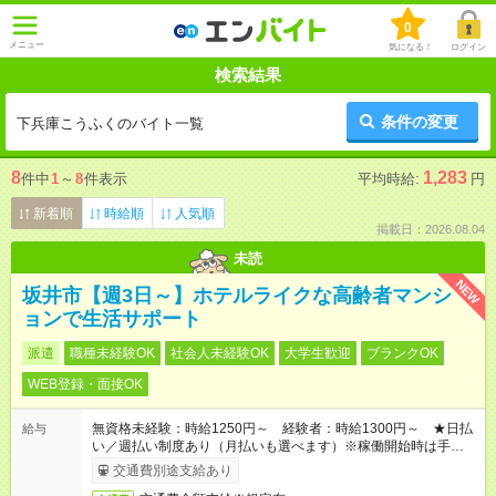
0
メニュー
気になる！
ログイン
検索結果
条件の変更
下兵庫こうふくのバイト一覧
8
1,283
件中
1
～
8
件表示
平均時給:
円
新着順
時給順
人気順
掲載日：2026.08.04
未読
NEW
坂井市【週3日～】ホテルライクな高齢者マンシ
ョンで生活サポート
派遣
職種未経験OK
社会人未経験OK
大学生歓迎
ブランクOK
WEB登録・面接OK
無資格未経験：時給1250円～ 経験者：時給1300円～ ★日払
給与
い／週払い制度あり（月払いも選べます）※稼働開始時は手続き
完了次第のお支払いとなります。
交通費別途支給あり