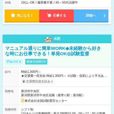
日払いOK
/
履歴書不要
/
40～50代活躍中
特徴
気になる！
応募する
詳細へ
未読
マニュアル通りに簡単WORK◆未経験から好き
な時にお仕事できる！単発OK◎試験監督
アルバイト
職種未経験OK
時給1,300円～
給与
★交通費一部支給 時給1,300円～ ※試験・役割により手当あり
※勤務回数により昇給あり 【即給（前払い）オプションあ
交通費別途支給あり
り！】 希望される場合、勤務から1週間ほどで給与の一部を受け
取れます。 ※手数料418円がかかります。 【過去試験日の収入
新潟市中央区
勤務地
例】 ・河合塾模擬試験 8:30～17:30（休憩1時間） 時給1,300円
新潟県新潟市中央区花園（最寄り駅：新潟駅）
×8時間＝日収10,400円＋交通費 ※当日の役割により時給＋100
円の場合あり ・国家試験 7:00～13:30（休憩なし） 時給1,300
株式会社全国試験運営センター
円（役割手当＋100円）×6時間＝日収8,400円＋交通費 【試用期
間】試用期間なし
シフト制
勤務時間
1日あたりの実働時間：最大7時間/日 09：00～17：00 ※勤務時