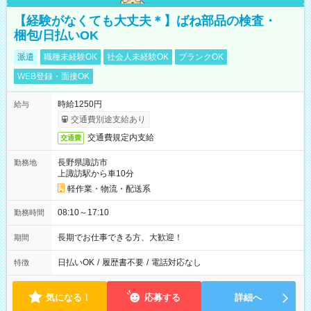
【経験がなくても大丈夫＊】ばね部品の検査・
梱包/日払いOK
派遣
職種未経験OK
社会人未経験OK
ブランクOK
WEB登録・面接OK
時給1250円
給与
交通費別途支給あり
交通費規定内支給
交通費
長野県諏訪市
勤務地
上諏訪駅から車10分
軽作業・物流・配送系
08:10～17:10
勤務時間
長期でお仕事できる方、大歓迎！
期間
日払いOK
/
履歴書不要
/
電話対応なし
特徴
気になる！
応募する
詳細へ