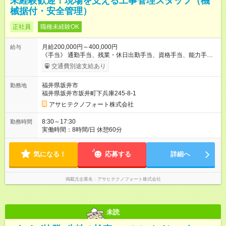
未経験歓迎！現場を支える工事管理スタッフ（機
械据付・安全管理）
正社員
職種未経験OK
月給200,000円～400,000円
給与
《手当》 通勤手当、残業・休日出勤手当、資格手当、能力手
当、出張手当（渡し切り）、会議出席手当、年末年始手当、家
交通費別途支給あり
族手当他 【試用期間】試用期間あり 試用期間の長さ：3ヶ月 雇
用形態、給与は本採用時と同じです。
福井県坂井市
勤務地
福井県坂井市坂井町下兵庫245-8-1
アサヒテクノフォート株式会社
8:30～17:30
勤務時間
実働時間：8時間/日 休憩60分
気になる！
応募する
詳細へ
掲載元企業名
アサヒテクノフォート株式会社
未読