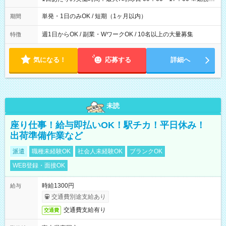
間は 試験により異なります。
単発・1日のみOK / 短期（1ヶ月以内）
期間
週1日からOK / 副業・WワークOK / 10名以上の大量募集
特徴
気になる！
応募する
詳細へ
未読
座り仕事！給与即払いOK！駅チカ！平日休み！
出荷準備作業など
派遣
職種未経験OK
社会人未経験OK
ブランクOK
WEB登録・面接OK
時給1300円
給与
交通費別途支給あり
交通費支給有り
交通費