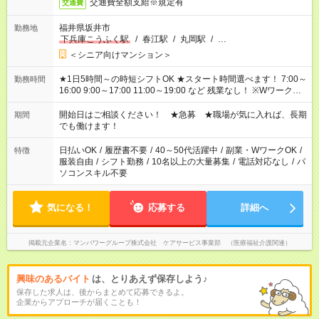
交通費全額支給※規定有
交通費
福井県坂井市
勤務地
下兵庫こうふく駅
/
春江駅
/
丸岡駅
/
…
＜シニア向けマンション＞
★1日5時間～の時短シフトOK ★スタート時間選べます！ 7:00～
勤務時間
16:00 9:00～17:00 11:00～19:00 など 残業なし！ ※Wワークの
場合、他のお仕事と合わせ週40時間超の就業はご案内できませ
ん ※法令に基づき、週20時間以上勤務は社会保険への加入対象
開始日はご相談ください！ ★急募 ★職場が気に入れば、長期
期間
となります ※労働者派遣法（日雇い派遣の原則禁止）により、
でも働けます！
短時間・短期間の就業はご案内が難しい場合があります
日払いOK
/
履歴書不要
/
40～50代活躍中
/
副業・WワークOK
/
特徴
服装自由
/
シフト勤務
/
10名以上の大量募集
/
電話対応なし
/
パ
ソコンスキル不要
気になる！
応募する
詳細へ
掲載元企業名
マンパワーグループ株式会社 ケアサービス事業部 （医療福祉介護関連）
興味のあるバイト
は、とりあえず保存しよう♪
保存した求人は、後からまとめて応募できるよ。
企業からアプローチが届くことも！