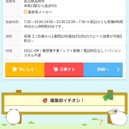
富山県高岡市
勤務地
米島口駅から徒歩5分
素材系メーカー
7:20～15:00 14:50～22:30 22:20～7:30 ※表記のうち実働6時間
勤務時間
40分から8時間10分です。
長期【ご応募から1週間以内(最短2日目)のスピード就業が可能】
期間
即日～
日払いOK
/
履歴書不要
/
シフト勤務
/
電話対応なし
/
パソコン
特徴
スキル不要
気になる！
応募する
詳細へ