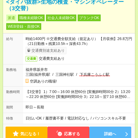
<タイパ抜群>生地の検査・マシンオペレーター
（3交替）
派遣
職種未経験OK
社会人未経験OK
ブランクOK
WEB登録・面接OK
時給1400円 ※交通費全額支給（規定あり） 【月収例】26.8万円
給与
（21日勤務＋残業10.5h＋深夜43.7h）
交通費別途支給あり
交通費支給あり
交通費
福井県坂井市
勤務地
三国(福井県)駅
/
三国神社駅
/
下兵庫こうふく駅
空調ありの職場!
【3交替】 1）7:00～16:00 休憩60分 [実働]8時間00分 2）13:20
勤務時間
～22:20 休憩60分 [実働]8時間00分 3）22:10～翌7:10 休憩60
分 [実働]8時間00分
即日～長期
期間
日払いOK
/
履歴書不要
/
電話対応なし
/
パソコンスキル不要
特徴
気になる！
応募する
詳細へ