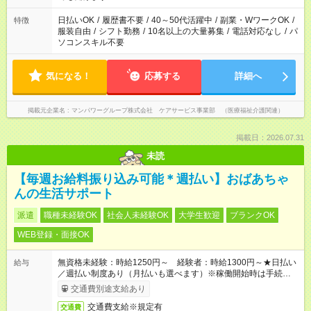
短時間・短期間の就業はご案内が難しい場合があります
日払いOK
/
履歴書不要
/
40～50代活躍中
/
副業・WワークOK
/
特徴
服装自由
/
シフト勤務
/
10名以上の大量募集
/
電話対応なし
/
パ
ソコンスキル不要
気になる！
応募する
詳細へ
掲載元企業名
マンパワーグループ株式会社 ケアサービス事業部 （医療福祉介護関連）
掲載日：2026.07.31
未読
【毎週お給料振り込み可能＊週払い】おばあちゃ
んの生活サポート
派遣
職種未経験OK
社会人未経験OK
大学生歓迎
ブランクOK
WEB登録・面接OK
無資格未経験：時給1250円～ 経験者：時給1300円～★日払い
給与
／週払い制度あり（月払いも選べます）※稼働開始時は手続き完
了次第のお支払いとなります。
交通費別途支給あり
交通費支給※規定有
交通費