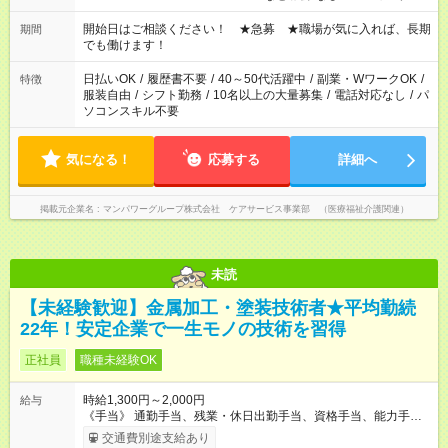
場合、他のお仕事と合わせ週40時間超の就業はご案内できませ
ん ※法令に基づき、週20時間以上勤務は社会保険への加入対象
開始日はご相談ください！ ★急募 ★職場が気に入れば、長期
期間
となります ※労働者派遣法（日雇い派遣の原則禁止）により、
でも働けます！
短時間・短期間の就業はご案内が難しい場合があります
日払いOK
/
履歴書不要
/
40～50代活躍中
/
副業・WワークOK
/
特徴
服装自由
/
シフト勤務
/
10名以上の大量募集
/
電話対応なし
/
パ
ソコンスキル不要
気になる！
応募する
詳細へ
掲載元企業名
マンパワーグループ株式会社 ケアサービス事業部 （医療福祉介護関連）
未読
【未経験歓迎】金属加工・塗装技術者★平均勤続
22年！安定企業で一生モノの技術を習得
正社員
職種未経験OK
時給1,300円～2,000円
給与
《手当》 通勤手当、残業・休日出勤手当、資格手当、能力手
当、出張手当（渡し切り）、会議出席手当、年末年始手当、家
交通費別途支給あり