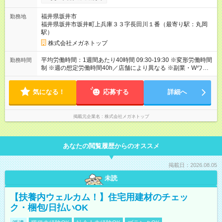
年目：年収319万円 ▼2年目：年収352万円 ▼3年目：年収375万
円 【試用期間】試用期間あり 試用期間の長さ：3ヶ月 雇用形
福井県坂井市
勤務地
態、給与は本採用時と同じです。
福井県坂井市坂井町上兵庫３３字長田川１番（最寄り駅：丸岡
駅）
株式会社メガネトップ
平均労働時間：1週間あたり40時間 09:30-19:30 ※変形労働時間
勤務時間
制 ※週の想定労働時間40h／店舗により異なる ※副業・Wワーク
不可 平均労働時間：1週間あたり40時間 09:30-19:30 ※変形労働
時間制 ※週の想定労働時間40h／店舗により異なる ※副業・Wワ
気になる！
ーク不可
応募する
詳細へ
掲載元企業名
株式会社メガネトップ
あなたの閲覧履歴からのオススメ
掲載日：2026.08.05
未読
【扶養内ウェルカム！】住宅用建材のチェッ
ク・梱包/日払いOK