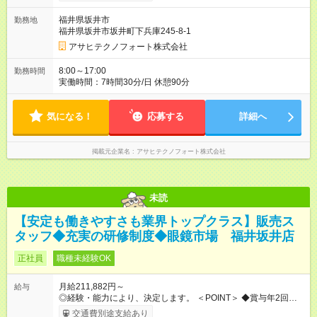
族手当他 【試用期間】試用期間あり 試用期間の長さ：3ヶ月 雇
用形態、給与は本採用時と同じです。
福井県坂井市
勤務地
福井県坂井市坂井町下兵庫245-8-1
アサヒテクノフォート株式会社
8:00～17:00
勤務時間
実働時間：7時間30分/日 休憩90分
気になる！
応募する
詳細へ
掲載元企業名
アサヒテクノフォート株式会社
未読
【安定も働きやすさも業界トップクラス】販売ス
タッフ◆充実の研修制度◆眼鏡市場 福井坂井店
正社員
職種未経験OK
月給211,882円～
給与
◎経験・能力により、決定します。 ＜POINT＞ ◆賞与年2回・昇
給年2回 ◆各種手当（時間外、役職など）も充実 【年収例】 ▼1
交通費別途支給あり