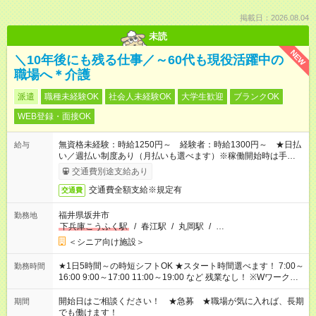
掲載日：2026.08.04
未読
NEW
＼10年後にも残る仕事／～60代も現役活躍中の
職場へ＊介護
派遣
職種未経験OK
社会人未経験OK
大学生歓迎
ブランクOK
WEB登録・面接OK
無資格未経験：時給1250円～ 経験者：時給1300円～ ★日払
給与
い／週払い制度あり（月払いも選べます）※稼働開始時は手続き
完了次第のお支払いとなります。
交通費別途支給あり
交通費全額支給※規定有
交通費
福井県坂井市
勤務地
下兵庫こうふく駅
/
春江駅
/
丸岡駅
/
…
＜シニア向け施設＞
★1日5時間～の時短シフトOK ★スタート時間選べます！ 7:00～
勤務時間
16:00 9:00～17:00 11:00～19:00 など 残業なし！ ※Wワークの
場合、他のお仕事と合わせ週40時間超の就業はご案内できませ
ん ※法令に基づき、週20時間以上勤務は社会保険への加入対象
開始日はご相談ください！ ★急募 ★職場が気に入れば、長期
期間
となります ※労働者派遣法（日雇い派遣の原則禁止）により、
でも働けます！