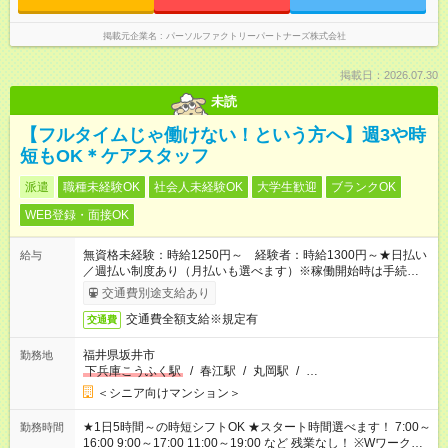
掲載元企業名
パーソルファクトリーパートナーズ株式会社
掲載日：2026.07.30
未読
【フルタイムじゃ働けない！という方へ】週3や時
短もOK＊ケアスタッフ
派遣
職種未経験OK
社会人未経験OK
大学生歓迎
ブランクOK
WEB登録・面接OK
無資格未経験：時給1250円～ 経験者：時給1300円～★日払い
給与
／週払い制度あり（月払いも選べます）※稼働開始時は手続き完
了次第のお支払いとなります。
交通費別途支給あり
交通費全額支給※規定有
交通費
福井県坂井市
勤務地
下兵庫こうふく駅
/
春江駅
/
丸岡駅
/
…
＜シニア向けマンション＞
★1日5時間～の時短シフトOK ★スタート時間選べます！ 7:00～
勤務時間
16:00 9:00～17:00 11:00～19:00 など 残業なし！ ※Wワークの