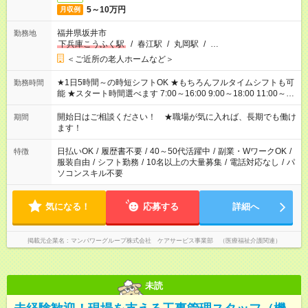
5～10万円
月収例
福井県坂井市
勤務地
下兵庫こうふく駅
/
春江駅
/
丸岡駅
/
…
＜ご近所の老人ホームなど＞
★1日5時間～の時短シフトOK ★もちろんフルタイムシフトも可
勤務時間
能 ★スタート時間選べます 7:00～16:00 9:00～18:00 11:00～
20:00 など 残業なし！ ※Wワークの場合、他のお仕事と合わせ
週40時間超の就業はご案内できません ※法令に基づき、週20時
開始日はご相談ください！ ★職場が気に入れば、長期でも働け
期間
間以上勤務は社会保険への加入対象となります ※労働者派遣法
ます！
（日雇い派遣の原則禁止）により、短時間・短期間の就業はご
案内が難しい場合があります
日払いOK
/
履歴書不要
/
40～50代活躍中
/
副業・WワークOK
/
特徴
服装自由
/
シフト勤務
/
10名以上の大量募集
/
電話対応なし
/
パ
ソコンスキル不要
気になる！
応募する
詳細へ
掲載元企業名
マンパワーグループ株式会社 ケアサービス事業部 （医療福祉介護関連）
未読