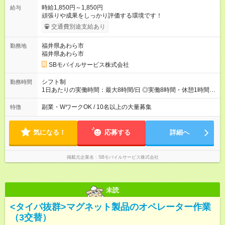
時給1,850円～1,850円
給与
頑張りや成果をしっかり評価する環境です！
交通費別途支給あり
福井県あわら市
勤務地
福井県あわら市
SBモバイルサービス株式会社
シフト制
勤務時間
1日あたりの実働時間：最大8時間/日 ◎実働8時間・休憩1時間 ◎
残業は月平均5時間程度です
副業・WワークOK / 10名以上の大量募集
特徴
気になる！
応募する
詳細へ
掲載元企業名
SBモバイルサービス株式会社
未読
<タイパ抜群>マグネット製品のオペレーター作業
（3交替）