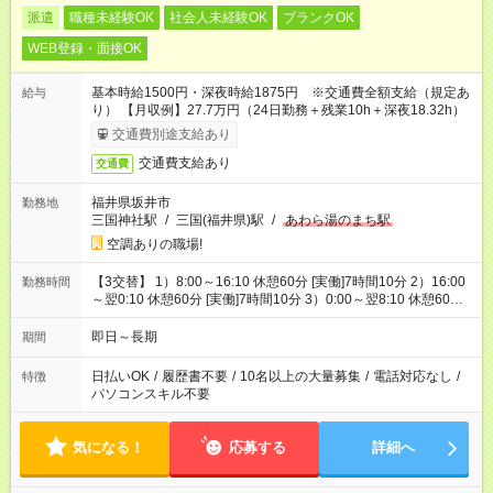
派遣
職種未経験OK
社会人未経験OK
ブランクOK
WEB登録・面接OK
基本時給1500円・深夜時給1875円 ※交通費全額支給（規定あ
給与
り） 【月収例】27.7万円（24日勤務＋残業10h＋深夜18.32h）
交通費別途支給あり
交通費支給あり
交通費
福井県坂井市
勤務地
三国神社駅
/
三国(福井県)駅
/
あわら湯のまち駅
空調ありの職場!
【3交替】 1）8:00～16:10 休憩60分 [実働]7時間10分 2）16:00
勤務時間
～翌0:10 休憩60分 [実働]7時間10分 3）0:00～翌8:10 休憩60
分 [実働]7時間10分
即日～長期
期間
日払いOK
/
履歴書不要
/
10名以上の大量募集
/
電話対応なし
/
特徴
パソコンスキル不要
気になる！
応募する
詳細へ