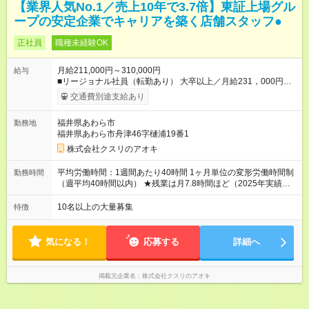
【業界人気No.1／売上10年で3.7倍】東証上場グル
ープの安定企業でキャリアを築く店舗スタッフ●
正社員
職種未経験OK
月給211,000円～310,000円
給与
■リージョナル社員（転勤あり） 大卒以上／月給231，000円～
310，000円 高卒以上／月給211，000円～310，000円 ★エリア
交通費別途支給あり
手当（石川県、富山県、福井県、岐阜県、群馬県、茨城県 月1
万円）を会社規定に基づき別途支給 ★別途、賞与（年2回）、各
福井県あわら市
勤務地
種手当あり ★登録販売者資格保持者には、別途月1万円支給（実
福井県あわら市舟津46字樋浦19番1
務経験がない方にも同額を支給） ※ただし、短時間勤務・早番
固定社員は当社規定に従い額が変動 ＝＝＝＝＝＝＝＝＝＝＝＝
株式会社クスリのアオキ
＝＝ ★職務給制度で実力次第で収入アップ！ 職務内容に応じて
給与が支払われ、昇格試験なく役職に就いた時点で年収がUPす
平均労働時間：1週間あたり40時間 1ヶ月単位の変形労働時間制
勤務時間
る制度です。 約4割の社員が入社3年目で店長に就いています。
（週平均40時間以内） ★残業は月7.8時間ほど（2025年実績）
昇格すると、最大500万円の年収を手にできます。 ＝＝＝＝＝
＜店舗の基本営業時間＞ 9時～22時 ※勤務時間は店舗により異
＝＝＝＝＝＝＝＝＝ 【試用期間】試用期間なし
なります。 ＜シフト例＞ 早番：8時00分～17時00分 中番：11
10名以上の大量募集
特徴
時～20時 遅番：13時～22時 平均労働時間：1週間あたり40時間
1ヶ月単位の変形労働時間制（週平均40時間以内） ★残業は月
7.8時間ほど（2025年実績） ＜店舗の基本営業時間＞ 9時～22
気になる！
応募する
詳細へ
時 ※勤務時間は店舗により異なります。 ＜シフト例＞ 早番：8
時00分～17時00分 中番：11時～20時 遅番：13時～22時
掲載元企業名
株式会社クスリのアオキ