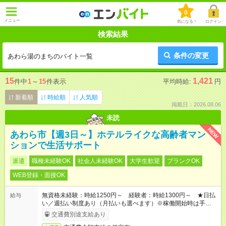
0
メニュー
気になる！
ログイン
検索結果
条件の変更
あわら湯のまちのバイト一覧
15
1,421
件中
1
～
15
件表示
平均時給:
円
新着順
時給順
人気順
掲載日：2026.08.06
未読
NEW
あわら市【週3日～】ホテルライクな高齢者マン
ションで生活サポート
派遣
職種未経験OK
社会人未経験OK
大学生歓迎
ブランクOK
WEB登録・面接OK
無資格未経験：時給1250円～ 経験者：時給1300円～ ★日払
給与
い／週払い制度あり（月払いも選べます）※稼働開始時は手続き
完了次第のお支払いとなります。
交通費別途支給あり