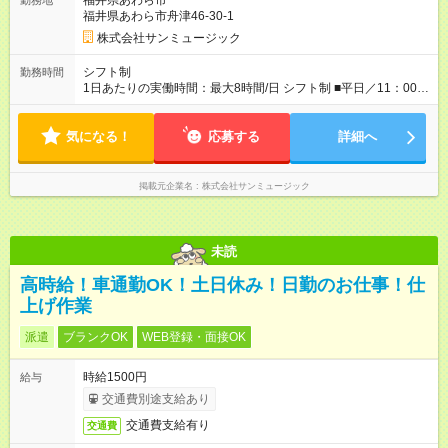
福井県あわら市
勤務地
福井県あわら市舟津46-30-1
株式会社サンミュージック
シフト制
勤務時間
1日あたりの実働時間：最大8時間/日 シフト制 ■平日／11：00～
20：00 ■土日祝／10：00～19：00 ★残業は月数回、30分～1時
間程度とほとんどありません。
気になる！
応募する
詳細へ
掲載元企業名
株式会社サンミュージック
未読
高時給！車通勤OK！土日休み！日勤のお仕事！仕
上げ作業
派遣
ブランクOK
WEB登録・面接OK
時給1500円
給与
交通費別途支給あり
交通費支給有り
交通費