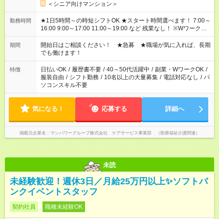
＜シニア向けマンション＞
★1日5時間～の時短シフトOK ★スタート時間選べます！ 7:00～
勤務時間
16:00 9:00～17:00 11:00～19:00 など 残業なし！ ※Wワークの
場合、他のお仕事と合わせ週40時間超の就業はご案内できませ
ん ※法令に基づき、週20時間以上勤務は社会保険への加入対象
開始日はご相談ください！ ★急募 ★職場が気に入れば、長期
期間
となります ※労働者派遣法（日雇い派遣の原則禁止）により、
でも働けます！
短時間・短期間の就業はご案内が難しい場合があります
日払いOK
/
履歴書不要
/
40～50代活躍中
/
副業・WワークOK
/
特徴
服装自由
/
シフト勤務
/
10名以上の大量募集
/
電話対応なし
/
パ
ソコンスキル不要
気になる！
応募する
詳細へ
掲載元企業名
マンパワーグループ株式会社 ケアサービス事業部 （医療福祉介護関連）
未読
未経験歓迎！週休3日／月給25万円以上✨ソフトバ
ンクイベントスタッフ
契約社員
職種未経験OK