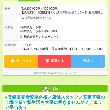
月給200,000円～300,000円
給与
【試用期間】試用期間あり 試用期間の長さ：3ヶ月 雇用形態、
給与は本採用時と同じです。
交通費別途支給あり
福井県あわら市
勤務地
福井県あわら市舟津46-30-1
株式会社サンミュージック
シフト制
勤務時間
1日あたりの実働時間：最大8時間/日 ■平日／11：00～20：00 ■
土日祝／10：00～19：00
気になる！
応募する
詳細へ
掲載元企業名
株式会社サンミュージック
未読
●登録販売者資格必須／店舗スタッフ／安定基盤の
上場企業で私生活も大事に働きませんか？／エリ
ア手当あり