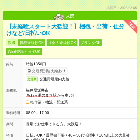
掲載日：2026.08.05
未読
NEW
【未経験スタート大歓迎！】梱包・出荷・仕分
けなど/日払いOK
派遣
職種未経験OK
社会人未経験OK
ブランクOK
WEB登録・面接OK
時給1350円
給与
交通費別途支給あり
交通費規定内支給
交通費
福井県坂井市
勤務地
あわら湯のまち駅
から車5分
軽作業・物流・配送系
08:00～17:00
勤務時間
長期でお仕事できる方、大歓迎！
期間
日払いOK
/
履歴書不要
/
40～50代活躍中
/
10名以上の大量募
特徴