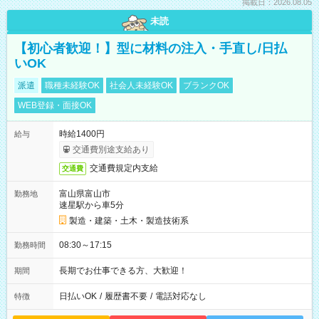
掲載日：2026.08.05
未読
【初心者歓迎！】型に材料の注入・手直し/日払
いOK
派遣
職種未経験OK
社会人未経験OK
ブランクOK
WEB登録・面接OK
時給1400円
給与
交通費別途支給あり
交通費規定内支給
交通費
富山県富山市
勤務地
速星駅から車5分
製造・建築・土木・製造技術系
08:30～17:15
勤務時間
長期でお仕事できる方、大歓迎！
期間
日払いOK
/
履歴書不要
/
電話対応なし
特徴