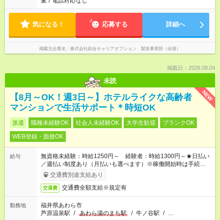
集
/
電話対応なし
気になる！
応募する
詳細へ
掲載元企業名
株式会社綜合キャリアオプション 製造事業部（全国）
掲載日：2026.08.04
未読
NEW
【8月～OK！週3日～】ホテルライクな高齢者
マンションで生活サポート＊時短OK
派遣
職種未経験OK
社会人未経験OK
大学生歓迎
ブランクOK
WEB登録・面接OK
無資格未経験：時給1250円～ 経験者：時給1300円～★日払い
給与
／週払い制度あり（月払いも選べます）※稼働開始時は手続き完
了次第のお支払いとなります。
交通費別途支給あり
交通費全額支給※規定有
交通費
福井県あわら市
勤務地
芦原温泉駅
/
あわら湯のまち駅
/
牛ノ谷駅
/
…