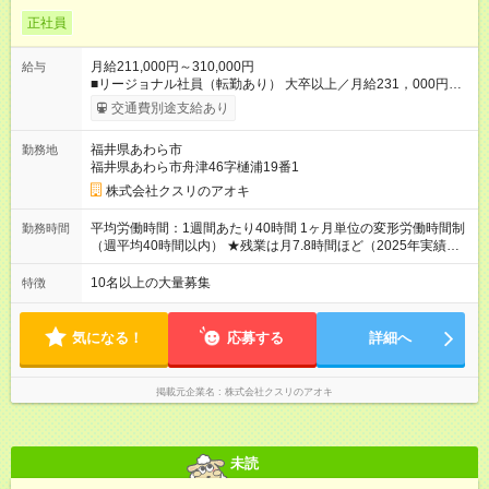
正社員
月給211,000円～310,000円
給与
■リージョナル社員（転勤あり） 大卒以上／月給231，000円～
310，000円 高卒以上／月給211，000円～310，000円 ★エリア
交通費別途支給あり
手当（石川県、富山県、福井県、岐阜県、群馬県、茨城県 月1
万円）を会社規定に基づき別途支給 ★別途、賞与（年2回）、各
福井県あわら市
勤務地
種手当あり ★登録販売者資格保持者への月1万円支給を含む（実
福井県あわら市舟津46字樋浦19番1
務経験がない方にも同額を支給） ※ただし、短時間勤務・早番
固定社員は当社規定に従い額が変動 ＝＝＝＝＝＝＝＝＝＝＝＝
株式会社クスリのアオキ
＝＝ ★職務給制度で実力次第で収入アップ！ 職務内容に応じて
給与が支払われ、昇格試験なく役職に就いた時点で年収がUPす
平均労働時間：1週間あたり40時間 1ヶ月単位の変形労働時間制
勤務時間
る制度です。 約4割の社員が入社3年目で店長に就いています。
（週平均40時間以内） ★残業は月7.8時間ほど（2025年実績）
昇格すると、最大500万円の年収を手にできます。 ＝＝＝＝＝
＜店舗の基本営業時間＞ 9時～22時 ※勤務時間は店舗により異
＝＝＝＝＝＝＝＝＝ 【試用期間】試用期間なし
なります。 ＜シフト例＞ 早番：8時00分～17時00分 中番：11
10名以上の大量募集
特徴
時～20時 遅番：13時～22時 平均労働時間：1週間あたり40時間
1ヶ月単位の変形労働時間制（週平均40時間以内） ★残業は月
7.8時間ほど（2025年実績） ＜店舗の基本営業時間＞ 9時～22
気になる！
応募する
詳細へ
時 ※勤務時間は店舗により異なります。 ＜シフト例＞ 早番：8
時00分～17時00分 中番：11時～20時 遅番：13時～22時
掲載元企業名
株式会社クスリのアオキ
未読