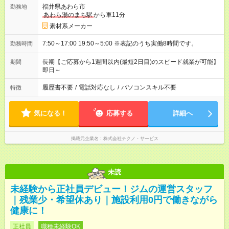
福井県あわら市
勤務地
あわら湯のまち駅
から車11分
素材系メーカー
7:50～17:00 19:50～5:00 ※表記のうち実働8時間です。
勤務時間
長期【ご応募から1週間以内(最短2日目)のスピード就業が可能】
期間
即日～
履歴書不要
/
電話対応なし
/
パソコンスキル不要
特徴
気になる！
応募する
詳細へ
掲載元企業名
株式会社テクノ・サービス
未読
未経験から正社員デビュー！ジムの運営スタッフ
｜残業少・希望休あり｜施設利用0円で働きながら
健康に！
正社員
職種未経験OK