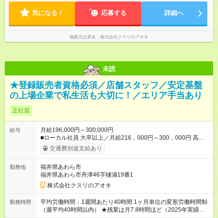
1ヶ月単位の変形労働時間制（週平均40時間以内） ★残業は月
7.8時間ほど（2025年実績） ＜店舗の基本営業時間＞ 9時～22
気になる！
応募する
詳細へ
時 ※勤務時間は店舗により異なります。 ＜シフト例＞ 早番：8
時00分～17時00分 中番：11時～20時 遅番：13時～22時
掲載元企業名
株式会社クスリのアオキ
未読
★登録販売者資格必須／店舗スタッフ／安定基盤
の上場企業で私生活も大切に！／エリア手当あり
正社員
月給196,000円～300,000円
給与
■ローカル社員 大卒以上／月給216，000円～300，000円 高卒
以上／月給196，000円～300，000円 ★エリア手当（石川県、
交通費別途支給あり
富山県、福井県、岐阜県、群馬県、茨城県 月1万円）を会社規
定に基づき別途支給 ★別途、賞与（年2回）、各種手当あり ★登
福井県あわら市
勤務地
録販売者資格保持者への月1万円支給を含む（実務経験がない方
福井県あわら市舟津46字樋浦19番1
にも同額を支給） ※ただし、短時間勤務・早番固定社員は当社
規定に従い額が変動 ＝＝＝＝＝＝＝＝＝＝＝＝＝＝ ★職務給制
株式会社クスリのアオキ
度で実力次第で収入アップ！ 職務内容に応じて給与が支払わ
れ、昇格試験なく役職に就いた時点で年収がUPする制度です。
平均労働時間：1週間あたり40時間 1ヶ月単位の変形労働時間制
勤務時間
約4割の社員が入社3年目で店長に就いています。 昇格すると、
（週平均40時間以内） ★残業は月7.8時間ほど（2025年実績）
最大500万円の年収を手にできます。 ＝＝＝＝＝＝＝＝＝＝＝
＜店舗の基本営業時間＞ 9時～22時 ※勤務時間は店舗により異