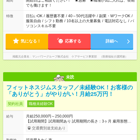
開始日はご相談ください！ ★急募 ★職場が気に入れば、長期
期間
となります ※労働者派遣法（日雇い派遣の原則禁止）により、
でも働けます！
短時間・短期間の就業はご案内が難しい場合があります
日払いOK
/
履歴書不要
/
40～50代活躍中
/
副業・WワークOK
/
特徴
服装自由
/
シフト勤務
/
10名以上の大量募集
/
電話対応なし
/
パ
ソコンスキル不要
気になる！
応募する
詳細へ
掲載元企業名
マンパワーグループ株式会社 ケアサービス事業部 （医療福祉介護関連）
未読
フィットネスジムスタッフ／未経験OK！お客様の
「ありがとう」がやりがい！月給25万円！
契約社員
職種未経験OK
月給250,000円～250,000円
給与
【試用期間】試用期間あり 試用期間の長さ：3ヶ月 雇用形態、
給与は本採用時と同じです。
交通費別途支給あり