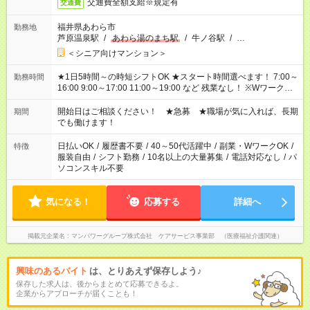
交通費全額支給※規定有
交通費
福井県あわら市
勤務地
芦原温泉駅
/
あわら湯のまち駅
/
牛ノ谷駅
/
…
＜シニア向けマンション＞
★1日5時間～の時短シフトOK ★スタート時間選べます！ 7:00～
勤務時間
16:00 9:00～17:00 11:00～19:00 など 残業なし！ ※Wワークの
場合、他のお仕事と合わせ週40時間超の就業はご案内できませ
ん ※法令に基づき、週20時間以上勤務は社会保険への加入対象
開始日はご相談ください！ ★急募 ★職場が気に入れば、長期
期間
となります ※労働者派遣法（日雇い派遣の原則禁止）により、
でも働けます！
短時間・短期間の就業はご案内が難しい場合があります
日払いOK
/
履歴書不要
/
40～50代活躍中
/
副業・WワークOK
/
特徴
服装自由
/
シフト勤務
/
10名以上の大量募集
/
電話対応なし
/
パ
ソコンスキル不要
気になる！
応募する
詳細へ
掲載元企業名
マンパワーグループ株式会社 ケアサービス事業部 （医療福祉介護関連）
興味のあるバイト
は、とりあえず保存しよう♪
保存した求人は、後からまとめて応募できるよ。
企業からアプローチが届くことも！