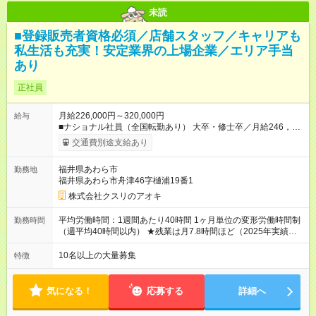
未読
■登録販売者資格必須／店舗スタッフ／キャリアも
私生活も充実！安定業界の上場企業／エリア手当
あり
正社員
月給226,000円～320,000円
給与
■ナショナル社員（全国転勤あり） 大卒・修士卒／月給246，
000円～320，000円 高校・短大・専門卒／月給226，000円～
交通費別途支給あり
320，000円 ★エリア手当（石川県、富山県、福井県、岐阜県、
群馬県、茨城県 月1万円）を会社規定に基づき別途支給 ★別
福井県あわら市
勤務地
途、賞与（年2回）、各種手当あり ★登録販売者資格保持者への
福井県あわら市舟津46字樋浦19番1
月1万円支給を含む（実務経験がない方にも同額を支給） ※ただ
し、短時間勤務・早番固定社員は当社規定に従い額が変動 ＝＝
株式会社クスリのアオキ
＝＝＝＝＝＝＝＝＝＝＝＝ ★職務給制度で実力次第で収入アッ
プ！ 職務内容に応じて給与が支払われ、昇格試験なく役職に就
平均労働時間：1週間あたり40時間 1ヶ月単位の変形労働時間制
勤務時間
いた時点で年収がUPする制度です。 約4割の社員が入社3年目で
（週平均40時間以内） ★残業は月7.8時間ほど（2025年実績）
店長に就いています。 昇格すると、最大500万円の年収を手に
＜店舗の基本営業時間＞ 9時～22時 ※勤務時間は店舗により異
できます。 ＝＝＝＝＝＝＝＝＝＝＝＝＝＝ 【試用期間】試用期
なります。 ＜シフト例＞ 早番：8時00分～17時00分 中番：11
10名以上の大量募集
特徴
間なし
時～20時 遅番：13時～22時 平均労働時間：1週間あたり40時間
1ヶ月単位の変形労働時間制（週平均40時間以内） ★残業は月
7.8時間ほど（2025年実績） ＜店舗の基本営業時間＞ 9時～22
気になる！
応募する
詳細へ
時 ※勤務時間は店舗により異なります。 ＜シフト例＞ 早番：8
時00分～17時00分 中番：11時～20時 遅番：13時～22時