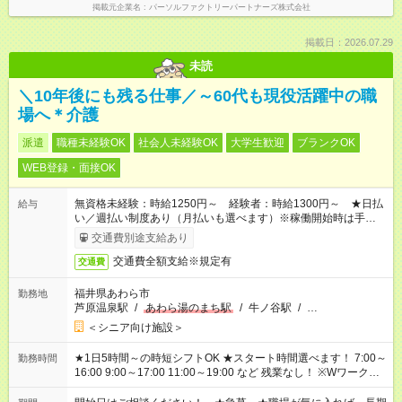
掲載元企業名
パーソルファクトリーパートナーズ株式会社
掲載日：2026.07.29
未読
＼10年後にも残る仕事／～60代も現役活躍中の職
場へ＊介護
派遣
職種未経験OK
社会人未経験OK
大学生歓迎
ブランクOK
WEB登録・面接OK
無資格未経験：時給1250円～ 経験者：時給1300円～ ★日払
給与
い／週払い制度あり（月払いも選べます）※稼働開始時は手続き
完了次第のお支払いとなります。
交通費別途支給あり
交通費全額支給※規定有
交通費
福井県あわら市
勤務地
芦原温泉駅
/
あわら湯のまち駅
/
牛ノ谷駅
/
…
＜シニア向け施設＞
★1日5時間～の時短シフトOK ★スタート時間選べます！ 7:00～
勤務時間
16:00 9:00～17:00 11:00～19:00 など 残業なし！ ※Wワークの
場合、他のお仕事と合わせ週40時間超の就業はご案内できませ
ん ※法令に基づき、週20時間以上勤務は社会保険への加入対象