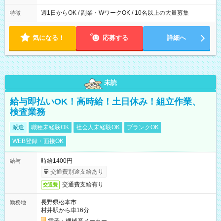
週1日からOK / 副業・WワークOK / 10名以上の大量募集
特徴
気になる！
応募する
詳細へ
未読
給与即払いOK！高時給！土日休み！組立作業、
検査業務
派遣
職種未経験OK
社会人未経験OK
ブランクOK
WEB登録・面接OK
時給1400円
給与
交通費別途支給あり
交通費支給有り
交通費
長野県松本市
勤務地
村井駅から車16分