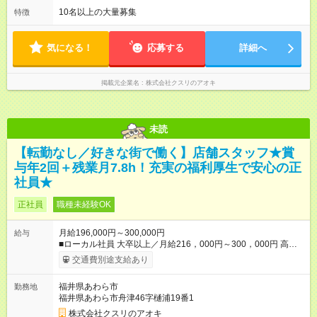
＝＝＝ 【試用期間】試用期間なし
なります。 ＜シフト例＞ 早番：8時00分～17時00分 中番：11
10名以上の大量募集
特徴
時～20時 遅番：13時～22時 平均労働時間：1週間あたり40時間
1ヶ月単位の変形労働時間制（週平均40時間以内） ★残業は月
7.8時間ほど（2025年実績） ＜店舗の基本営業時間＞ 9時～22
気になる！
応募する
詳細へ
時 ※勤務時間は店舗により異なります。 ＜シフト例＞ 早番：8
時00分～17時00分 中番：11時～20時 遅番：13時～22時
掲載元企業名
株式会社クスリのアオキ
未読
【転勤なし／好きな街で働く】店舗スタッフ★賞
与年2回＋残業月7.8h！充実の福利厚生で安心の正
社員★
正社員
職種未経験OK
月給196,000円～300,000円
給与
■ローカル社員 大卒以上／月給216，000円～300，000円 高卒
以上／月給196，000円～300，000円 ★エリア手当（石川県、
交通費別途支給あり
富山県、福井県、岐阜県、群馬県、茨城県 月1万円）を会社規
定に基づき別途支給 ★別途、賞与（年2回）、各種手当あり ★登
福井県あわら市
勤務地
録販売者資格保持者には、別途月1万円支給（実務経験がない方
福井県あわら市舟津46字樋浦19番1
にも同額を支給） ※ただし、短時間勤務・早番固定社員は当社
規定に従い額が変動 【試用期間】試用期間なし ＝＝＝＝＝＝＝
株式会社クスリのアオキ