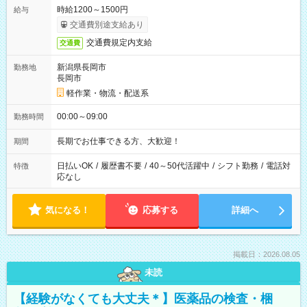
時給1200～1500円
給与
交通費別途支給あり
交通費規定内支給
交通費
新潟県長岡市
勤務地
長岡市
軽作業・物流・配送系
00:00～09:00
勤務時間
長期でお仕事できる方、大歓迎！
期間
日払いOK
/
履歴書不要
/
40～50代活躍中
/
シフト勤務
/
電話対
特徴
応なし
気になる！
応募する
詳細へ
掲載日：2026.08.05
未読
【経験がなくても大丈夫＊】医薬品の検査・梱