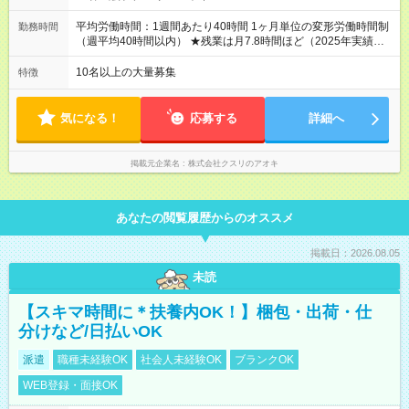
＝＝＝＝＝＝＝ ★職務給制度で実力次第で収入アップ！ 職務内
容に応じて給与が支払われ、昇格試験なく役職に就いた時点で
平均労働時間：1週間あたり40時間 1ヶ月単位の変形労働時間制
勤務時間
年収がUPする制度です。 約4割の社員が入社3年目で店長に就い
（週平均40時間以内） ★残業は月7.8時間ほど（2025年実績）
ています。 昇格すると、最大500万円の年収を手にできます。
＜店舗の基本営業時間＞ 9時～22時 ※勤務時間は店舗により異
＝＝＝＝＝＝＝＝＝＝＝＝＝＝ 【試用期間】試用期間なし
なります。 ＜シフト例＞ 早番：8時00分～17時00分 中番：11
10名以上の大量募集
特徴
時～20時 遅番：13時～22時 平均労働時間：1週間あたり40時間
1ヶ月単位の変形労働時間制（週平均40時間以内） ★残業は月
7.8時間ほど（2025年実績） ＜店舗の基本営業時間＞ 9時～22
気になる！
応募する
詳細へ
時 ※勤務時間は店舗により異なります。 ＜シフト例＞ 早番：8
時00分～17時00分 中番：11時～20時 遅番：13時～22時
掲載元企業名
株式会社クスリのアオキ
あなたの閲覧履歴からのオススメ
掲載日：2026.08.05
未読
【スキマ時間に＊扶養内OK！】梱包・出荷・仕
分けなど/日払いOK
派遣
職種未経験OK
社会人未経験OK
ブランクOK
WEB登録・面接OK