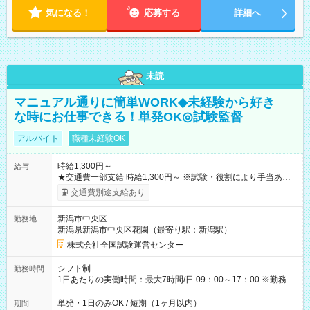
気になる！
応募する
詳細へ
未読
マニュアル通りに簡単WORK◆未経験から好き
な時にお仕事できる！単発OK◎試験監督
アルバイト
職種未経験OK
時給1,300円～
給与
★交通費一部支給 時給1,300円～ ※試験・役割により手当あり
※勤務回数により昇給あり 【即給（前払い）オプションあ
交通費別途支給あり
り！】 希望される場合、勤務から1週間ほどで給与の一部を受け
取れます。 ※手数料418円がかかります。 【過去試験日の収入
新潟市中央区
勤務地
例】 ・河合塾模擬試験 8:30～17:30（休憩1時間） 時給1,300円
新潟県新潟市中央区花園（最寄り駅：新潟駅）
×8時間＝日収10,400円＋交通費 ※当日の役割により時給＋100
円の場合あり ・国家試験 7:00～13:30（休憩なし） 時給1,300
株式会社全国試験運営センター
円（役割手当＋100円）×6時間＝日収8,400円＋交通費 【試用期
間】試用期間なし
シフト制
勤務時間
1日あたりの実働時間：最大7時間/日 09：00～17：00 ※勤務時
間は 試験により異なります。
単発・1日のみOK / 短期（1ヶ月以内）
期間