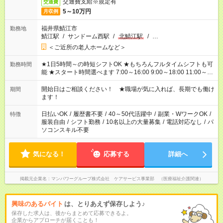
交通費支給※規定有
交通費
5～10万円
月収例
福井県鯖江市
勤務地
鯖江駅
/
サンドーム西駅
/
北鯖江駅
/
…
＜ご近所の老人ホームなど＞
★1日5時間～の時短シフトOK ★もちろんフルタイムシフトも可
勤務時間
能 ★スタート時間選べます 7:00～16:00 9:00～18:00 11:00～
20:00 など 残業なし！ ※Wワークの場合、他のお仕事と合わせ
週40時間超の就業はご案内できません ※法令に基づき、週20時
開始日はご相談ください！ ★職場が気に入れば、長期でも働け
期間
間以上勤務は社会保険への加入対象となります ※労働者派遣法
ます！
（日雇い派遣の原則禁止）により、短時間・短期間の就業はご
案内が難しい場合があります
日払いOK
/
履歴書不要
/
40～50代活躍中
/
副業・WワークOK
/
特徴
服装自由
/
シフト勤務
/
10名以上の大量募集
/
電話対応なし
/
パ
ソコンスキル不要
気になる！
応募する
詳細へ
掲載元企業名
マンパワーグループ株式会社 ケアサービス事業部 （医療福祉介護関連）
興味のあるバイト
は、とりあえず保存しよう♪
保存した求人は、後からまとめて応募できるよ。
企業からアプローチが届くことも！