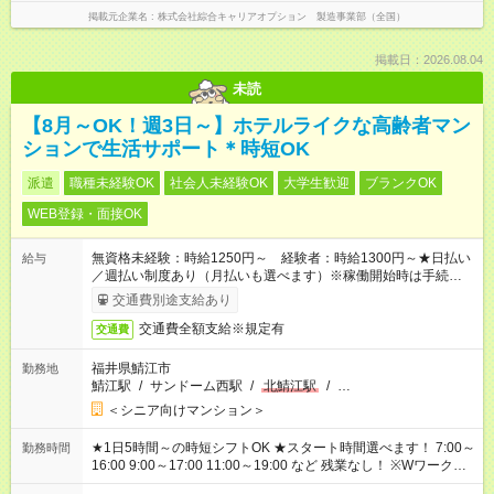
掲載元企業名
株式会社綜合キャリアオプション 製造事業部（全国）
掲載日：2026.08.04
未読
【8月～OK！週3日～】ホテルライクな高齢者マン
ションで生活サポート＊時短OK
派遣
職種未経験OK
社会人未経験OK
大学生歓迎
ブランクOK
WEB登録・面接OK
無資格未経験：時給1250円～ 経験者：時給1300円～★日払い
給与
／週払い制度あり（月払いも選べます）※稼働開始時は手続き完
了次第のお支払いとなります。
交通費別途支給あり
交通費全額支給※規定有
交通費
福井県鯖江市
勤務地
鯖江駅
/
サンドーム西駅
/
北鯖江駅
/
…
＜シニア向けマンション＞
★1日5時間～の時短シフトOK ★スタート時間選べます！ 7:00～
勤務時間
16:00 9:00～17:00 11:00～19:00 など 残業なし！ ※Wワークの
場合、他のお仕事と合わせ週40時間超の就業はご案内できませ