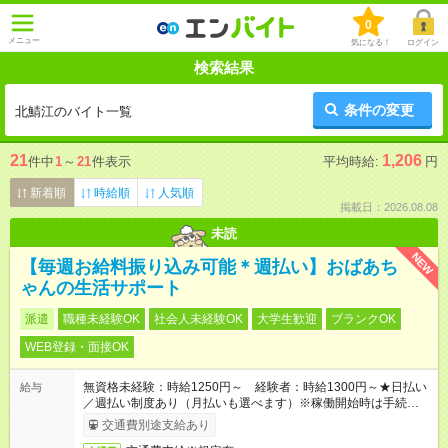
0
メニュー
気になる！
ログイン
検索結果
条件の変更
北鯖江のバイト一覧
21
1,206
件中
1
～
21
件表示
平均時給:
円
新着順
時給順
人気順
掲載日：2026.08.08
未読
NEW
【毎週お給料振り込み可能＊週払い】おばあち
ゃんの生活サポート
派遣
職種未経験OK
社会人未経験OK
大学生歓迎
ブランクOK
WEB登録・面接OK
無資格未経験：時給1250円～ 経験者：時給1300円～★日払い
給与
／週払い制度あり（月払いも選べます）※稼働開始時は手続き完
了次第のお支払いとなります。
交通費別途支給あり