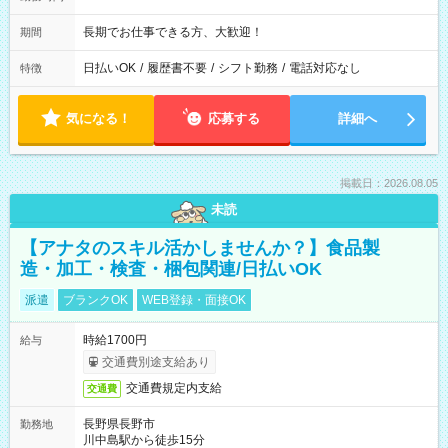
長期でお仕事できる方、大歓迎！
期間
日払いOK
/
履歴書不要
/
シフト勤務
/
電話対応なし
特徴
気になる！
応募する
詳細へ
掲載日：2026.08.05
未読
【アナタのスキル活かしませんか？】食品製
造・加工・検査・梱包関連/日払いOK
派遣
ブランクOK
WEB登録・面接OK
時給1700円
給与
交通費別途支給あり
交通費規定内支給
交通費
長野県長野市
勤務地
川中島駅から徒歩15分