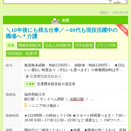
掲載日：2026.08.08
未読
NEW
＼10年後にも残る仕事／～60代も現役活躍中の
職場へ＊介護
派遣
職種未経験OK
社会人未経験OK
大学生歓迎
ブランクOK
WEB登録・面接OK
無資格未経験：時給1250円～ 経験者：時給1300円～ ★日払
給与
い／週払い制度あり（月払いも選べます）※稼働開始時は手続き
完了次第のお支払いとなります。
交通費別途支給あり
交通費全額支給※規定有
交通費
福井県鯖江市
勤務地
鯖江駅
/
サンドーム西駅
/
北鯖江駅
/
…
＜シニア向け施設＞
★1日5時間～の時短シフトOK ★スタート時間選べます！ 7:00～
勤務時間
16:00 9:00～17:00 11:00～19:00 など 残業なし！ ※Wワークの
場合、他のお仕事と合わせ週40時間超の就業はご案内できませ
ん ※法令に基づき、週20時間以上勤務は社会保険への加入対象
開始日はご相談ください！ ★急募 ★職場が気に入れば、長期
期間