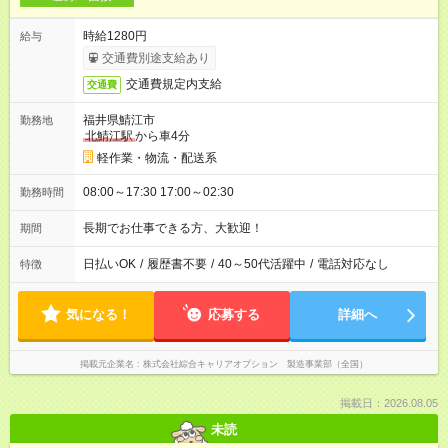
時給1280円
給与
交通費別途支給あり
交通費規定内支給
交通費
福井県鯖江市
勤務地
北鯖江駅
から車4分
軽作業・物流・配送系
08:00～17:30 17:00～02:30
勤務時間
長期でお仕事できる方、大歓迎！
期間
日払いOK
/
履歴書不要
/
40～50代活躍中
/
電話対応なし
特徴
気になる！
応募する
詳細へ
掲載元企業名
株式会社綜合キャリアオプション 製造事業部（全国）
掲載日：2026.08.05
未読