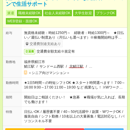
ンで生活サポート
派遣
職種未経験OK
社会人未経験OK
大学生歓迎
ブランクOK
WEB登録・面接OK
無資格未経験：時給1250円～ 経験者：時給1300円～ ★日払
給与
い／週払い制度あり（月払いも選べます）※稼働開始時は手続き
完了次第のお支払いとなります。
交通費別途支給あり
交通費全額支給※規定有
交通費
福井県鯖江市
勤務地
鯖江駅
/
サンドーム西駅
/
北鯖江駅
/
…
＜シニア向けマンション＞
★1日5時間～の時短シフトOK ★スタート時間選べます！ 7:00～
勤務時間
16:00 9:00～17:00 11:00～19:00 など 残業なし！ ※Wワークの
場合、他のお仕事と合わせ週40時間超の就業はご案内できませ
ん ※法令に基づき、週20時間以上勤務は社会保険への加入対象
開始日はご相談ください！ ★急募 ★職場が気に入れば、長期
期間
となります ※労働者派遣法（日雇い派遣の原則禁止）により、
でも働けます！
短時間・短期間の就業はご案内が難しい場合があります
日払いOK
/
履歴書不要
/
40～50代活躍中
/
副業・WワークOK
/
特徴
服装自由
/
シフト勤務
/
10名以上の大量募集
/
電話対応なし
/
パ
ソコンスキル不要