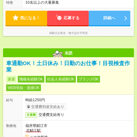
◆12：00～21：00 など ┗残業は月平均15.5時間です。 ★残業時
10名以上の大量募集
特徴
間の削減を徹底中★ ――――――――――――――― 当社で
は、AI発注を導入するなど、業務効率化を積極的に推進していま
す
気になる！
応募する
詳細へ
掲載元企業名
株式会社平和堂
未読
車通勤OK！土日休み！日勤のお仕事！目視検査作
業
派遣
職種未経験OK
社会人未経験OK
ブランクOK
WEB登録・面接OK
時給1250円
給与
交通費別途支給あり
交通費支給有り
交通費
福井県鯖江市
勤務地
北鯖江駅