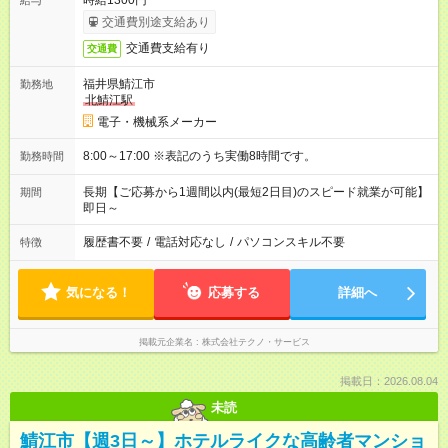
時給1300円
給与
交通費別途支給あり
交通費支給有り
交通費
福井県鯖江市
勤務地
北鯖江駅
電子・機械系メーカー
8:00～17:00 ※表記のうち実働8時間です。
勤務時間
長期【ご応募から1週間以内(最短2日目)のスピード就業が可能】
期間
即日～
履歴書不要
/
電話対応なし
/
パソコンスキル不要
特徴
気になる！
応募する
詳細へ
掲載元企業名
株式会社テクノ・サービス
掲載日：2026.08.04
未読
鯖江市【週3日～】ホテルライクな高齢者マンショ