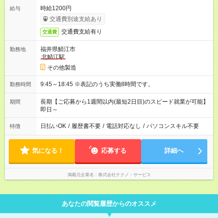
時給1200円
給与
交通費別途支給あり
交通費支給有り
交通費
福井県鯖江市
勤務地
北鯖江駅
その他製造
9:45～18:45 ※表記のうち実働8時間です。
勤務時間
長期【ご応募から1週間以内(最短2日目)のスピード就業が可能】
期間
即日～
日払いOK
/
履歴書不要
/
電話対応なし
/
パソコンスキル不要
特徴
気になる！
応募する
詳細へ
掲載元企業名
株式会社テクノ・サービス
あなたの閲覧履歴からのオススメ