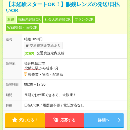
【未経験スタートOK！】眼鏡レンズの発送/日払
いOK
派遣
職種未経験OK
社会人未経験OK
ブランクOK
WEB登録・面接OK
時給1053円
給与
交通費別途支給あり
交通費規定内支給
交通費
福井県鯖江市
勤務地
北鯖江駅
から徒歩1分
軽作業・物流・配送系
08:30～17:30
勤務時間
長期でお仕事できる方、大歓迎！
期間
日払いOK
/
履歴書不要
/
電話対応なし
特徴
気になる！
応募する
詳細へ