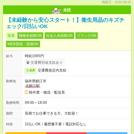
掲載日：2026.08.05
未読
【未経験から安心スタート！】衛生用品のキズチ
ェック/日払いOK
派遣
職種未経験OK
社会人未経験OK
ブランクOK
WEB登録・面接OK
時給1065円
給与
交通費別途支給あり
交通費規定内支給
交通費
福井県鯖江市
勤務地
北鯖江駅
軽作業・物流・配送系
09:00～18:00
勤務時間
長期でお仕事できる方、大歓迎！
期間
日払いOK
/
履歴書不要
/
電話対応なし
特徴