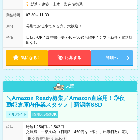
製造・建築・土木・製造技術系
07:30～11:30
勤務時間
長期でお仕事できる方、大歓迎！
期間
日払いOK
/
履歴書不要
/
40～50代活躍中
/
シフト勤務
/
電話対
特徴
応なし
気になる！
応募する
詳細へ
未読
＼Amazon Ready募集／Amazon直雇用！◎夜
勤◎倉庫内作業スタッフ｜新潟南SSD
アルバイト
職種未経験OK
時給1,250円～1,563円
給与
交通費：一部支給 （日額2，450円を上限に、出勤日数に応じて
実費支給） ※22:00～翌5:00までは時給25%UP！ ■給与前払い
交通費別途支給あり