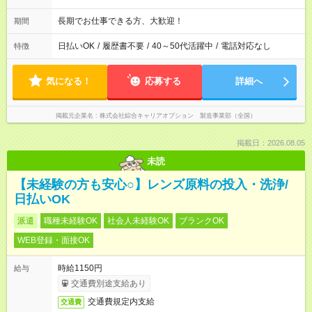
長期でお仕事できる方、大歓迎！
期間
日払いOK
/
履歴書不要
/
40～50代活躍中
/
電話対応なし
特徴
気になる！
応募する
詳細へ
掲載元企業名
株式会社綜合キャリアオプション 製造事業部（全国）
掲載日：2026.08.05
未読
【未経験の方も安心○】レンズ原料の投入・洗浄/
日払いOK
派遣
職種未経験OK
社会人未経験OK
ブランクOK
WEB登録・面接OK
時給1150円
給与
交通費別途支給あり
交通費規定内支給
交通費