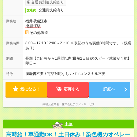
交通費別途支給あり
交通費支給有り
交通費
福井県鯖江市
勤務地
北鯖江駅
その他製造
8:00～17:10 12:00～21:10 ※表記のうち実働8時間です。（残業
勤務時間
あり）
長期【ご応募から1週間以内(最短2日目)のスピード就業が可能】
期間
即日～
履歴書不要
/
電話対応なし
/
パソコンスキル不要
特徴
気になる！
応募する
詳細へ
掲載元企業名
株式会社テクノ・サービス
未読
高時給！車通勤OK！土日休み！染色機のオペレー