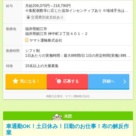
月給206,070円～218,790円
給与
※集配個数等に応じた追加インセンティブあり ※地域手当は居住
地によって異なる 加えて、インセンティブ・超勤手当・通勤手
交通費別途支給あり
当・扶養手当など各種手当が充実しています。 【試用期間】試
用期間あり 試用期間の長さ：9ヶ月 雇用形態、給与は本採用時
福井県鯖江市
勤務地
と同じです。
福井県鯖江市 神中町２丁目４０１－２
ヤマト運輸株式会社
シフト制
勤務時間
1日あたりの実働時間：最大8時間/日 1日の所定時間(実働) 8時
間 週所定40時間 月間所定時間 165時間（残業時間25時間程
度） 年間所定時間 1，976時間（残業時間300時間程度） 【シ
10名以上の大量募集
特徴
フト例】 8:00~19:00／8:00~21:00など 休憩60分 ※就業時間は
勤務交番表(シフト制／15日締め)により定める ※法定労働時間に
よる管理
気になる！
応募する
詳細へ
掲載元企業名
ヤマト運輸株式会社
未読
車通勤OK！土日休み！日勤のお仕事！布の解反作
業