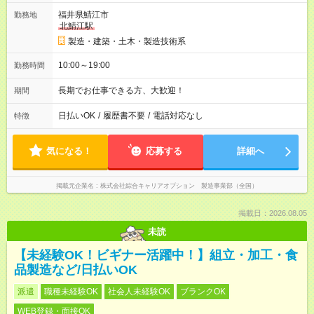
福井県鯖江市
勤務地
北鯖江駅
製造・建築・土木・製造技術系
10:00～19:00
勤務時間
長期でお仕事できる方、大歓迎！
期間
日払いOK
/
履歴書不要
/
電話対応なし
特徴
気になる！
応募する
詳細へ
掲載元企業名
株式会社綜合キャリアオプション 製造事業部（全国）
掲載日：2026.08.05
未読
【未経験OK！ビギナー活躍中！】組立・加工・食
品製造など/日払いOK
派遣
職種未経験OK
社会人未経験OK
ブランクOK
WEB登録・面接OK