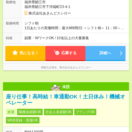
福井県鯖江市
勤務地
合：月給28万円＋残業代・諸手当 ※地域手当2万円が含まれま
福井県鯖江市下河端町23-4-1
す。 【例2】転居可能の「ブロック限定勤務制度」の場合 ブロ
ック外東京23区内勤務の場合：月給29万5000円＋残業代・諸手
株式会社あきんどスシロー
当 ※地域手当2万円やブロック外勤務手当1万5000円が含まれま
す。 ＜水準以上の収入を得られる環境！＞ 全社員の平均年収は
シフト制
勤務時間
603万円（平均月給38万9000円／2025年度実績）で、店長の平
1日あたりの実働時間：最大8時間/日 ＜シフト例＞ 11：00～
均年収は696万円（平均月給43万9000円／2025年度実績）。 さ
20：00、12：00～21：00、15：00～24：00 ※1ヶ月単位の変
らに自己負担額2万円の寮や各種手当があるため「前職より貯金
形労働時間制（週平均実働40時間） ◎残業は月30h程度。1店舗
副業・WワークOK / 10名以上の大量募集
特徴
できている」と話す社員が多くいます！ 【試用期間】試用期間
に複数社員が配属されるためシフトを調整しやすいのが特徴。
あり 試用期間の長さ：3ヶ月 雇用形態、給与は本採用時と同じ
出勤前にジムに通う社員も多くいま す。繁忙期以外は1日通して
です。
働くことがほぼありません！
気になる！
応募する
詳細へ
掲載元企業名
株式会社あきんどスシロー
未読
座り仕事！高時給！車通勤OK！土日休み！機械オ
ペレーター
派遣
職種未経験OK
社会人未経験OK
ブランクOK
WEB登録・面接OK