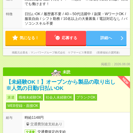
となります ※労働者派遣法（日雇い派遣の原則禁止）により、
でも働けます！
短時間・短期間の就業はご案内が難しい場合があります
日払いOK
/
履歴書不要
/
40～50代活躍中
/
副業・WワークOK
/
特徴
服装自由
/
シフト勤務
/
10名以上の大量募集
/
電話対応なし
/
パ
ソコンスキル不要
気になる！
応募する
詳細へ
掲載元企業名
マンパワーグループ株式会社 ケアサービス事業部 （医療福祉介護関連）
掲載日：2026.08.08
未読
NEW
【未経験OK！】オーブンから製品の取り出し
※人気の日勤/日払いOK
派遣
職種未経験OK
社会人未経験OK
ブランクOK
WEB登録・面接OK
時給1148円
給与
交通費別途支給あり
交通費規定内支給
交通費