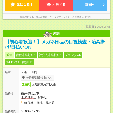
気になる！
応募する
詳細へ
掲載元企業名
株式会社綜合キャリアオプション 製造事業部（全国）
掲載日：2026.08.05
未読
【初心者歓迎！】メガネ部品の目視検査・治具掛
け/日払いOK
派遣
職種未経験OK
社会人未経験OK
ブランクOK
WEB登録・面接OK
時給1130円
給与
交通費別途支給あり
交通費規定内支給
交通費
福井県鯖江市
勤務地
北鯖江駅
から車4分
軽作業・物流・配送系
08:00～17:30
勤務時間