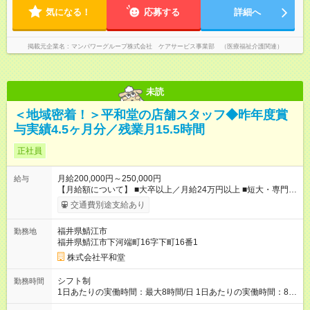
気になる！
応募する
詳細へ
掲載元企業名
マンパワーグループ株式会社 ケアサービス事業部 （医療福祉介護関連）
未読
＜地域密着！＞平和堂の店舗スタッフ◆昨年度賞
与実績4.5ヶ月分／残業月15.5時間
正社員
月給200,000円～250,000円
給与
【月給額について】 ■大卒以上／月給24万円以上 ■短大・専門卒
／月給21万5000円以上 ■高卒／月給20万円以上 ◎経験やスキル
交通費別途支給あり
を考慮、相談の上で決定します。 ◎別途、年2回の賞与（昨年度
実績4.5ヶ月分）、各種手当があります。 ◎残業が発生した場合
福井県鯖江市
勤務地
は、時間外手当を全額支給します。 ・・・・・・・・・・・
福井県鯖江市下河端町16字下町16番1
【年収例】 380万円／担当者（月給22万円＋賞与） 500万円／
主任（月給30万円＋賞与）★中途入社最短半年もしくは1年で主
株式会社平和堂
任昇格！ 710万円／次長・バイヤー（月給38万円＋賞与＋職責
手当） 870万円／店長・課長（月給53万円+職責手当） 【試用
シフト制
勤務時間
期間】試用期間あり 試用期間の長さ：2ヶ月 雇用形態、給与は
1日あたりの実働時間：最大8時間/日 1日あたりの実働時間：8時
本採用時と同じです。
間 ＝＝シフト例＝＝ ◆8：00～17：00 ◆10：00～19：00