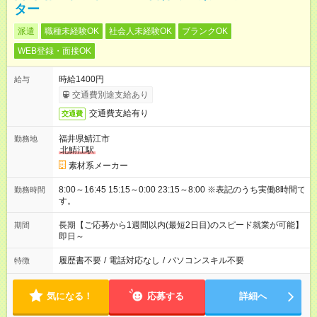
ター
派遣
職種未経験OK
社会人未経験OK
ブランクOK
WEB登録・面接OK
時給1400円
給与
交通費別途支給あり
交通費支給有り
交通費
福井県鯖江市
勤務地
北鯖江駅
素材系メーカー
8:00～16:45 15:15～0:00 23:15～8:00 ※表記のうち実働8時間で
勤務時間
す。
長期【ご応募から1週間以内(最短2日目)のスピード就業が可能】
期間
即日～
履歴書不要
/
電話対応なし
/
パソコンスキル不要
特徴
気になる！
応募する
詳細へ