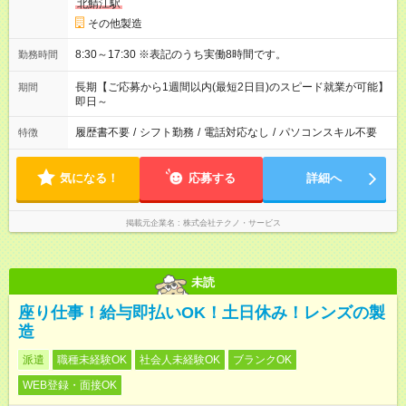
北鯖江駅
その他製造
8:30～17:30 ※表記のうち実働8時間です。
勤務時間
長期【ご応募から1週間以内(最短2日目)のスピード就業が可能】
期間
即日～
履歴書不要
/
シフト勤務
/
電話対応なし
/
パソコンスキル不要
特徴
気になる！
応募する
詳細へ
掲載元企業名
株式会社テクノ・サービス
未読
座り仕事！給与即払いOK！土日休み！レンズの製
造
派遣
職種未経験OK
社会人未経験OK
ブランクOK
WEB登録・面接OK