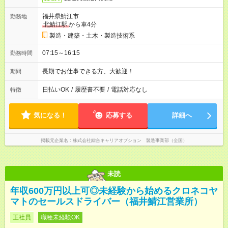
福井県鯖江市
勤務地
北鯖江駅
から車4分
製造・建築・土木・製造技術系
07:15～16:15
勤務時間
長期でお仕事できる方、大歓迎！
期間
日払いOK
/
履歴書不要
/
電話対応なし
特徴
気になる！
応募する
詳細へ
掲載元企業名
株式会社綜合キャリアオプション 製造事業部（全国）
未読
年収600万円以上可◎未経験から始めるクロネコヤ
マトのセールスドライバー（福井鯖江営業所）
正社員
職種未経験OK