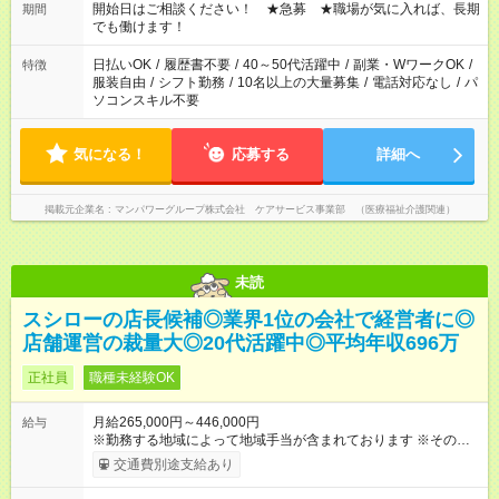
ん ※法令に基づき、週20時間以上勤務は社会保険への加入対象
開始日はご相談ください！ ★急募 ★職場が気に入れば、長期
期間
となります ※労働者派遣法（日雇い派遣の原則禁止）により、
でも働けます！
短時間・短期間の就業はご案内が難しい場合があります
日払いOK
/
履歴書不要
/
40～50代活躍中
/
副業・WワークOK
/
特徴
服装自由
/
シフト勤務
/
10名以上の大量募集
/
電話対応なし
/
パ
ソコンスキル不要
気になる！
応募する
詳細へ
掲載元企業名
マンパワーグループ株式会社 ケアサービス事業部 （医療福祉介護関連）
未読
スシローの店長候補◎業界1位の会社で経営者に◎
店舗運営の裁量大◎20代活躍中◎平均年収696万
正社員
職種未経験OK
月給265,000円～446,000円
給与
※勤務する地域によって地域手当が含まれております ※その他ブ
ロック外勤務手当を支給。1分単位での残業代（100％支給）や
交通費別途支給あり
年3回の賞与、諸手当も別途支給します。 ＜月給例＞ 【例1】転
勤のない「エリア限定勤務制度」の場合 東京23区内勤務の場