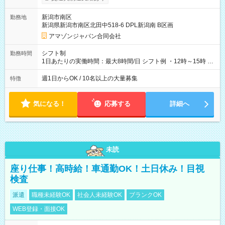
制度あり ※前払い額の上限あり、手数料無料（Amazon負担）
そのほか所定の条件が適用されます 【試用期間】試用期間なし
新潟市南区
勤務地
新潟県新潟市南区北田中518-6 DPL新潟南 B区画
アマゾンジャパン合同会社
シフト制
勤務時間
1日あたりの実働時間：最大8時間/日 シフト例 ・12時～15時 入
社後、就業可能シフトをご確認の上、申請してください。
週1日からOK / 10名以上の大量募集
特徴
気になる！
応募する
詳細へ
未読
座り仕事！高時給！車通勤OK！土日休み！目視
検査
派遣
職種未経験OK
社会人未経験OK
ブランクOK
WEB登録・面接OK