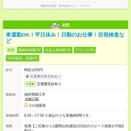
掲載元企業名
株式会社テクノ・サービス
未読
車通勤OK！平日休み！日勤のお仕事！目視検査な
ど
派遣
職種未経験OK
社会人未経験OK
ブランクOK
WEB登録・面接OK
時給1200円
給与
交通費別途支給あり
交通費支給有り
交通費
福井県鯖江市
勤務地
北鯖江駅
その他製造
8:30～17:30 ※表記のうち実働8時間です。
勤務時間
長期【ご応募から1週間以内(最短2日目)のスピード就業が可能】
期間
即日～