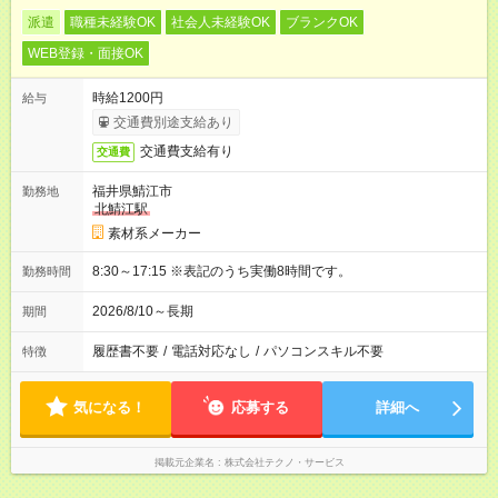
派遣
職種未経験OK
社会人未経験OK
ブランクOK
WEB登録・面接OK
時給1200円
給与
交通費別途支給あり
交通費支給有り
交通費
福井県鯖江市
勤務地
北鯖江駅
素材系メーカー
8:30～17:15 ※表記のうち実働8時間です。
勤務時間
2026/8/10～長期
期間
履歴書不要
/
電話対応なし
/
パソコンスキル不要
特徴
気になる！
応募する
詳細へ
掲載元企業名
株式会社テクノ・サービス