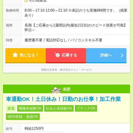
その他製造
8:00～17:10 12:00～21:10 ※表記のうち実働8時間です。（残業
勤務時間
あり）
長期【ご応募から1週間以内(最短2日目)のスピード就業が可能】
期間
即日～
履歴書不要
/
電話対応なし
/
パソコンスキル不要
特徴
気になる！
応募する
詳細へ
掲載元企業名
株式会社テクノ・サービス
未読
車通勤OK！土日休み！日勤のお仕事！加工作業
派遣
職種未経験OK
社会人未経験OK
ブランクOK
WEB登録・面接OK
時給1250円
給与