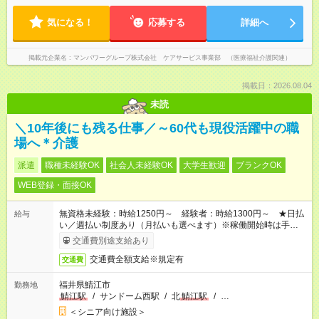
気になる！
応募する
詳細へ
掲載元企業名
マンパワーグループ株式会社 ケアサービス事業部 （医療福祉介護関連）
掲載日：2026.08.04
未読
＼10年後にも残る仕事／～60代も現役活躍中の職
場へ＊介護
派遣
職種未経験OK
社会人未経験OK
大学生歓迎
ブランクOK
WEB登録・面接OK
無資格未経験：時給1250円～ 経験者：時給1300円～ ★日払
給与
い／週払い制度あり（月払いも選べます）※稼働開始時は手続き
完了次第のお支払いとなります。
交通費別途支給あり
交通費全額支給※規定有
交通費
福井県鯖江市
勤務地
鯖江駅
/
サンドーム西駅
/
北
鯖江駅
/
…
＜シニア向け施設＞