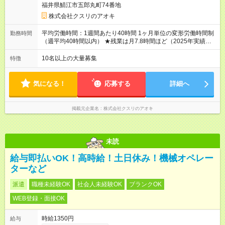
福井県鯖江市五郎丸町74番地
務経験がない方にも同額を支給） ※ただし、短時間勤務・早番
固定社員は当社規定に従い額が変動 ＝＝＝＝＝＝＝＝＝＝＝＝
株式会社クスリのアオキ
＝＝ ★職務給制度で実力次第で収入アップ！ 職務内容に応じて
給与が支払われ、昇格試験なく役職に就いた時点で年収がUPす
平均労働時間：1週間あたり40時間 1ヶ月単位の変形労働時間制
勤務時間
る制度です。 約4割の社員が入社3年目で店長に就いています。
（週平均40時間以内） ★残業は月7.8時間ほど（2025年実績）
昇格すると、最大500万円の年収を手にできます。 ＝＝＝＝＝
＜店舗の基本営業時間＞ 9時～22時 ※勤務時間は店舗により異
＝＝＝＝＝＝＝＝＝ 【試用期間】試用期間なし
なります。 ＜シフト例＞ 早番：8時00分～17時00分 中番：11
10名以上の大量募集
特徴
時～20時 遅番：13時～22時 平均労働時間：1週間あたり40時間
1ヶ月単位の変形労働時間制（週平均40時間以内） ★残業は月
7.8時間ほど（2025年実績） ＜店舗の基本営業時間＞ 9時～22
気になる！
応募する
詳細へ
時 ※勤務時間は店舗により異なります。 ＜シフト例＞ 早番：8
時00分～17時00分 中番：11時～20時 遅番：13時～22時
掲載元企業名
株式会社クスリのアオキ
未読
給与即払いOK！高時給！土日休み！機械オペレー
ターなど
派遣
職種未経験OK
社会人未経験OK
ブランクOK
WEB登録・面接OK
時給1350円
給与