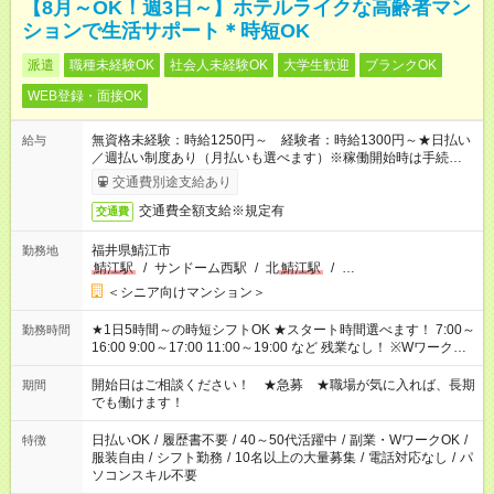
【8月～OK！週3日～】ホテルライクな高齢者マン
ションで生活サポート＊時短OK
派遣
職種未経験OK
社会人未経験OK
大学生歓迎
ブランクOK
WEB登録・面接OK
無資格未経験：時給1250円～ 経験者：時給1300円～★日払い
給与
／週払い制度あり（月払いも選べます）※稼働開始時は手続き完
了次第のお支払いとなります。
交通費別途支給あり
交通費全額支給※規定有
交通費
福井県鯖江市
勤務地
鯖江駅
/
サンドーム西駅
/
北
鯖江駅
/
…
＜シニア向けマンション＞
★1日5時間～の時短シフトOK ★スタート時間選べます！ 7:00～
勤務時間
16:00 9:00～17:00 11:00～19:00 など 残業なし！ ※Wワークの
場合、他のお仕事と合わせ週40時間超の就業はご案内できませ
ん ※法令に基づき、週20時間以上勤務は社会保険への加入対象
開始日はご相談ください！ ★急募 ★職場が気に入れば、長期
期間
となります ※労働者派遣法（日雇い派遣の原則禁止）により、
でも働けます！
短時間・短期間の就業はご案内が難しい場合があります
日払いOK
/
履歴書不要
/
40～50代活躍中
/
副業・WワークOK
/
特徴
服装自由
/
シフト勤務
/
10名以上の大量募集
/
電話対応なし
/
パ
ソコンスキル不要