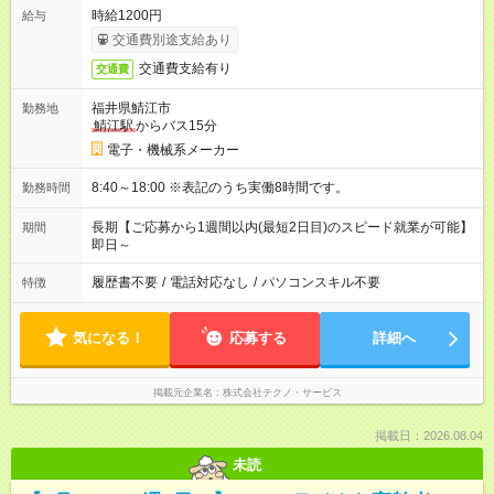
時給1200円
給与
交通費別途支給あり
交通費支給有り
交通費
福井県鯖江市
勤務地
鯖江駅
からバス15分
電子・機械系メーカー
8:40～18:00 ※表記のうち実働8時間です。
勤務時間
長期【ご応募から1週間以内(最短2日目)のスピード就業が可能】
期間
即日～
履歴書不要
/
電話対応なし
/
パソコンスキル不要
特徴
気になる！
応募する
詳細へ
掲載元企業名
株式会社テクノ・サービス
掲載日：2026.08.04
未読