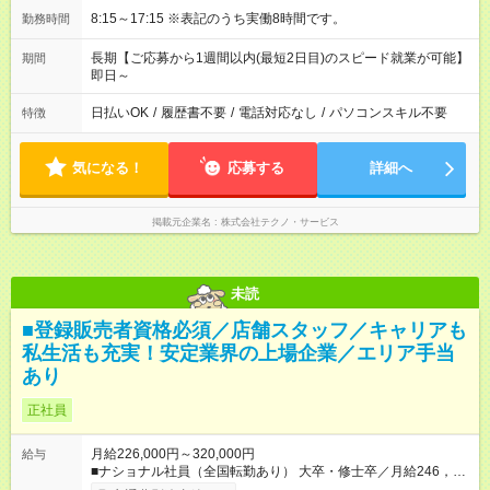
8:15～17:15 ※表記のうち実働8時間です。
勤務時間
長期【ご応募から1週間以内(最短2日目)のスピード就業が可能】
期間
即日～
日払いOK
/
履歴書不要
/
電話対応なし
/
パソコンスキル不要
特徴
気になる！
応募する
詳細へ
掲載元企業名
株式会社テクノ・サービス
未読
■登録販売者資格必須／店舗スタッフ／キャリアも
私生活も充実！安定業界の上場企業／エリア手当
あり
正社員
月給226,000円～320,000円
給与
■ナショナル社員（全国転勤あり） 大卒・修士卒／月給246，
000円～320，000円 高校・短大・専門卒／月給226，000円～