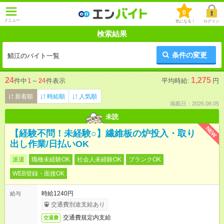
0
メニュー
気になる！
ログイン
検索結果
条件の変更
鯖江のバイト一覧
24
1,275
件中
1
～
24
件表示
平均時給:
円
新着順
時給順
人気順
掲載日：2026.08.05
未読
NEW
【経験不問！未経験○】繊維板の炉投入・取り
出し作業/日払いOK
派遣
職種未経験OK
社会人未経験OK
ブランクOK
WEB登録・面接OK
時給1240円
給与
交通費別途支給あり
交通費規定内支給
交通費