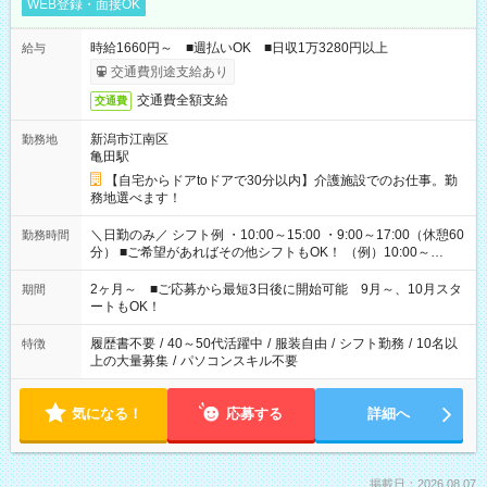
WEB登録・面接OK
時給1660円～ ■週払いOK ■日収1万3280円以上
給与
交通費別途支給あり
交通費全額支給
交通費
新潟市江南区
勤務地
亀田駅
【自宅からドアtoドアで30分以内】介護施設でのお仕事。勤
務地選べます！
＼日勤のみ／ シフト例 ・10:00～15:00 ・9:00～17:00（休憩60
勤務時間
分） ■ご希望があればその他シフトもOK！ （例）10:00～
19:00 など 「家族とお休みを合わせたい」 「できれば残業は
したくない」 など、あなたのご希望に沿ったお仕事をご紹介し
2ヶ月～ ■ご応募から最短3日後に開始可能 9月～、10月スタ
期間
ます！ ※Wワーク希望の方へ 今ご覧のお仕事で希望する勤務時
ートもOK！
間と、もう1つのお仕事の勤務時間。 合計で週40時間を超える
場合は応募できません
履歴書不要
/
40～50代活躍中
/
服装自由
/
シフト勤務
/
10名以
特徴
上の大量募集
/
パソコンスキル不要
気になる！
応募する
詳細へ
掲載日：2026.08.07