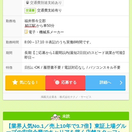
交通費別途支給あり
交通費支給有り
交通費
福井県今立郡
勤務地
鯖江駅
から車50分
電子・機械系メーカー
8:00～17:10 ※表記のうち実働8時間です。
勤務時間
長期【ご応募から1週間以内(最短2日目)のスピード就業が可能】
期間
即日～
日払いOK
/
履歴書不要
/
電話対応なし
/
パソコンスキル不要
特徴
気になる！
応募する
詳細へ
掲載元企業名
株式会社テクノ・サービス
未読
【業界人気No.1／売上10年で3.7倍】東証上場グル