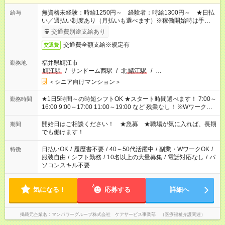
無資格未経験：時給1250円～ 経験者：時給1300円～ ★日払
給与
い／週払い制度あり（月払いも選べます）※稼働開始時は手続き
完了次第のお支払いとなります。
交通費別途支給あり
交通費全額支給※規定有
交通費
福井県鯖江市
勤務地
鯖江駅
/
サンドーム西駅
/
北
鯖江駅
/
…
＜シニア向けマンション＞
★1日5時間～の時短シフトOK ★スタート時間選べます！ 7:00～
勤務時間
16:00 9:00～17:00 11:00～19:00 など 残業なし！ ※Wワークの
場合、他のお仕事と合わせ週40時間超の就業はご案内できませ
ん ※法令に基づき、週20時間以上勤務は社会保険への加入対象
開始日はご相談ください！ ★急募 ★職場が気に入れば、長期
期間
となります ※労働者派遣法（日雇い派遣の原則禁止）により、
でも働けます！
短時間・短期間の就業はご案内が難しい場合があります
日払いOK
/
履歴書不要
/
40～50代活躍中
/
副業・WワークOK
/
特徴
服装自由
/
シフト勤務
/
10名以上の大量募集
/
電話対応なし
/
パ
ソコンスキル不要
気になる！
応募する
詳細へ
掲載元企業名
マンパワーグループ株式会社 ケアサービス事業部 （医療福祉介護関連）