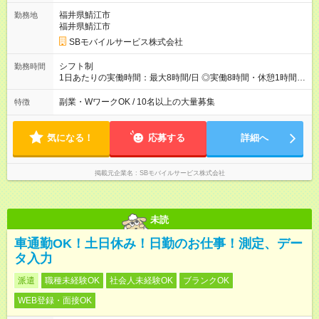
福井県鯖江市
勤務地
福井県鯖江市
SBモバイルサービス株式会社
シフト制
勤務時間
1日あたりの実働時間：最大8時間/日 ◎実働8時間・休憩1時間 ◎
残業は月平均5時間程度です
副業・WワークOK / 10名以上の大量募集
特徴
気になる！
応募する
詳細へ
掲載元企業名
SBモバイルサービス株式会社
未読
車通勤OK！土日休み！日勤のお仕事！測定、デー
タ入力
派遣
職種未経験OK
社会人未経験OK
ブランクOK
WEB登録・面接OK