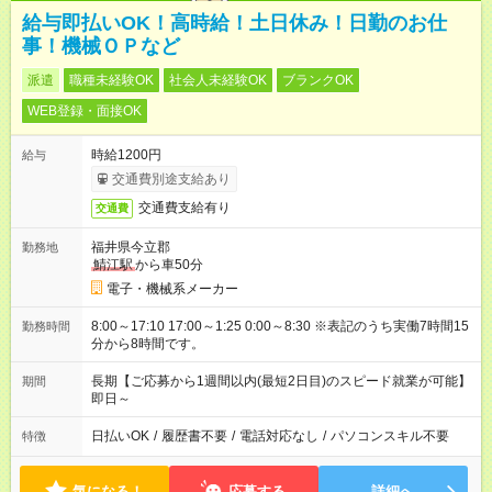
給与即払いOK！高時給！土日休み！日勤のお仕
事！機械ＯＰなど
派遣
職種未経験OK
社会人未経験OK
ブランクOK
WEB登録・面接OK
時給1200円
給与
交通費別途支給あり
交通費支給有り
交通費
福井県今立郡
勤務地
鯖江駅
から車50分
電子・機械系メーカー
8:00～17:10 17:00～1:25 0:00～8:30 ※表記のうち実働7時間15
勤務時間
分から8時間です。
長期【ご応募から1週間以内(最短2日目)のスピード就業が可能】
期間
即日～
日払いOK
/
履歴書不要
/
電話対応なし
/
パソコンスキル不要
特徴
気になる！
応募する
詳細へ