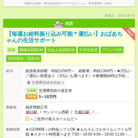
掲載元企業名
株式会社綜合キャリアオプション 製造事業部（全国）
掲載日：2026.08.05
未読
NEW
【毎週お給料振り込み可能＊週払い】おばあち
ゃんの生活サポート
派遣
職種未経験OK
社会人未経験OK
大学生歓迎
ブランクOK
WEB登録・面接OK
無資格未経験：時給1250円～ 経験者：時給1300円～★日払い
給与
／週払い制度あり（月払いも選べます）※稼働開始時は手続き完
了次第のお支払いとなります。
交通費別途支給あり
交通費支給※規定有
交通費
5～10万円
月収例
福井県鯖江市
勤務地
鯖江駅
/
サンドーム西駅
/
北
鯖江駅
/
…
＜ご近所の老人ホームなど＞
★1日5時間～の時短シフトOK ★もちろんフルタイムシフトも可
勤務時間
能 ★スタート時間選べます 7:00～16:00 9:00～18:00 11:00～