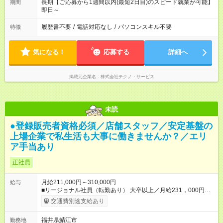
長期【ご応募から1週間以内(最短2日目)のスピード就業が可能】
期間
即日～
履歴書不要
/
電話対応なし
/
パソコンスキル不要
特徴
気になる！
応募する
詳細へ
掲載元企業名
株式会社テクノ・サービス
未読
●登録販売者資格必須／店舗スタッフ／安定基盤の
上場企業で私生活も大事に働きませんか？／エリ
ア手当あり
正社員
月給211,000円～310,000円
給与
■リージョナル社員（転勤あり） 大卒以上／月給231，000円～
310，000円 高卒以上／月給211，000円～310，000円 ★エリア
交通費別途支給あり
手当（石川県、富山県、福井県、岐阜県、群馬県、茨城県 月1
万円）を会社規定に基づき別途支給 ★別途、賞与（年2回）、各
福井県鯖江市
勤務地
種手当あり ★登録販売者資格保持者への月1万円支給を含む（実