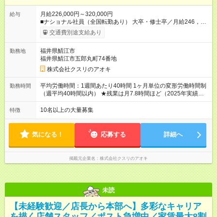
月給226,000円～320,000円
給与
■ナショナル社員（全国転勤あり） 大卒・修士卒／月給246，
000円～320，000円 高校・短大・専門卒／月給226，000円～
交通費別途支給あり
320，000円 ★エリア手当（石川県、富山県、福井県、岐阜県、
群馬県、茨城県 月1万円）を会社規定に基づき別途支給 ★別
福井県鯖江市
勤務地
途、賞与（年2回）、各種手当あり ★登録販売者資格保持者への
福井県鯖江市五郎丸町74番地
月1万円支給を含む（実務経験がない方にも同額を支給） ※ただ
し、短時間勤務・早番固定社員は当社規定に従い額が変動 ＝＝
株式会社クスリのアオキ
＝＝＝＝＝＝＝＝＝＝＝＝ ★職務給制度で実力次第で収入アッ
プ！ 職務内容に応じて給与が支払われ、昇格試験なく役職に就
平均労働時間：1週間あたり40時間 1ヶ月単位の変形労働時間制
勤務時間
いた時点で年収がUPする制度です。 約4割の社員が入社3年目で
（週平均40時間以内） ★残業は月7.8時間ほど（2025年実績）
店長に就いています。 昇格すると、最大500万円の年収を手に
＜店舗の基本営業時間＞ 9時～22時 ※勤務時間は店舗により異
できます。 ＝＝＝＝＝＝＝＝＝＝＝＝＝＝ 【試用期間】試用期
なります。 ＜シフト例＞ 早番：8時00分～17時00分 中番：11
10名以上の大量募集
特徴
間なし
時～20時 遅番：13時～22時 平均労働時間：1週間あたり40時間
1ヶ月単位の変形労働時間制（週平均40時間以内） ★残業は月
7.8時間ほど（2025年実績） ＜店舗の基本営業時間＞ 9時～22
気になる！
応募する
詳細へ
時 ※勤務時間は店舗により異なります。 ＜シフト例＞ 早番：8
時00分～17時00分 中番：11時～20時 遅番：13時～22時
掲載元企業名
株式会社クスリのアオキ
未読
【未経験歓迎／店長から本部へ】多彩なキャリア
を描く店舗スタッフ／ポスト急増中／家賃最大8割