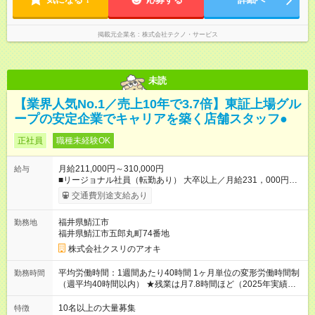
掲載元企業名
株式会社テクノ・サービス
未読
【業界人気No.1／売上10年で3.7倍】東証上場グル
ープの安定企業でキャリアを築く店舗スタッフ●
正社員
職種未経験OK
月給211,000円～310,000円
給与
■リージョナル社員（転勤あり） 大卒以上／月給231，000円～
310，000円 高卒以上／月給211，000円～310，000円 ★エリア
交通費別途支給あり
手当（石川県、富山県、福井県、岐阜県、群馬県、茨城県 月1
万円）を会社規定に基づき別途支給 ★別途、賞与（年2回）、各
福井県鯖江市
勤務地
種手当あり ★登録販売者資格保持者には、別途月1万円支給（実
福井県鯖江市五郎丸町74番地
務経験がない方にも同額を支給） ※ただし、短時間勤務・早番
固定社員は当社規定に従い額が変動 ＝＝＝＝＝＝＝＝＝＝＝＝
株式会社クスリのアオキ
＝＝ ★職務給制度で実力次第で収入アップ！ 職務内容に応じて
給与が支払われ、昇格試験なく役職に就いた時点で年収がUPす
平均労働時間：1週間あたり40時間 1ヶ月単位の変形労働時間制
勤務時間
る制度です。 約4割の社員が入社3年目で店長に就いています。
（週平均40時間以内） ★残業は月7.8時間ほど（2025年実績）
昇格すると、最大500万円の年収を手にできます。 ＝＝＝＝＝
＜店舗の基本営業時間＞ 9時～22時 ※勤務時間は店舗により異
＝＝＝＝＝＝＝＝＝ 【試用期間】試用期間なし
なります。 ＜シフト例＞ 早番：8時00分～17時00分 中番：11
10名以上の大量募集
特徴