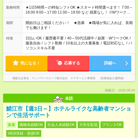
★1日5時間～の時短シフトOK ★スタート時間選べます！ 7:00～
勤務時間
16:00 9:00～17:00 11:00～19:00 など 残業なし！ ※Wワークの
場合、他のお仕事と合わせ週40時間超の就業はご案内できませ
ん ※法令に基づき、週20時間以上勤務は社会保険への加入対象
開始日はご相談ください！ ★急募 ★職場が気に入れば、長期
期間
となります ※労働者派遣法（日雇い派遣の原則禁止）により、
でも働けます！
短時間・短期間の就業はご案内が難しい場合があります
日払いOK
/
履歴書不要
/
40～50代活躍中
/
副業・WワークOK
/
特徴
服装自由
/
シフト勤務
/
10名以上の大量募集
/
電話対応なし
/
パ
ソコンスキル不要
気になる！
応募する
詳細へ
掲載元企業名
マンパワーグループ株式会社 ケアサービス事業部 （医療福祉介護関連）
掲載日：2026.08.04
未読
鯖江市【週3日～】ホテルライクな高齢者マンショ
ンで生活サポート
派遣
職種未経験OK
社会人未経験OK
大学生歓迎
ブランクOK
WEB登録・面接OK