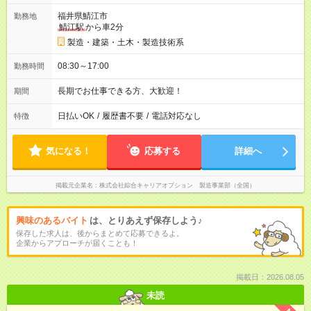
福井県鯖江市
勤務地
鯖江駅
から車2分
製造・建築・土木・製造技術系
08:30～17:00
勤務時間
長期でお仕事できる方、大歓迎！
期間
日払いOK
/
履歴書不要
/
電話対応なし
特徴
気になる！
応募する
詳細へ
掲載元企業名
株式会社綜合キャリアオプション 製造事業部（全国）
興味のあるバイト
は、とりあえず保存しよう♪
保存した求人は、後からまとめて応募できるよ。
企業からアプローチが届くことも！
掲載日：2026.08.05
未読