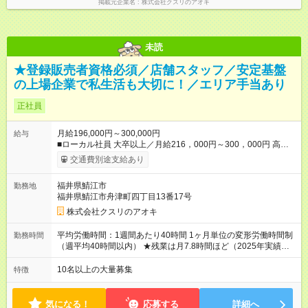
掲載元企業名
株式会社クスリのアオキ
未読
★登録販売者資格必須／店舗スタッフ／安定基盤
の上場企業で私生活も大切に！／エリア手当あり
正社員
月給196,000円～300,000円
給与
■ローカル社員 大卒以上／月給216，000円～300，000円 高卒
以上／月給196，000円～300，000円 ★エリア手当（石川県、
交通費別途支給あり
富山県、福井県、岐阜県、群馬県、茨城県 月1万円）を会社規
定に基づき別途支給 ★別途、賞与（年2回）、各種手当あり ★登
福井県鯖江市
勤務地
録販売者資格保持者への月1万円支給を含む（実務経験がない方
福井県鯖江市舟津町四丁目13番17号
にも同額を支給） ※ただし、短時間勤務・早番固定社員は当社
規定に従い額が変動 ＝＝＝＝＝＝＝＝＝＝＝＝＝＝ ★職務給制
株式会社クスリのアオキ
度で実力次第で収入アップ！ 職務内容に応じて給与が支払わ
れ、昇格試験なく役職に就いた時点で年収がUPする制度です。
平均労働時間：1週間あたり40時間 1ヶ月単位の変形労働時間制
勤務時間
約4割の社員が入社3年目で店長に就いています。 昇格すると、
（週平均40時間以内） ★残業は月7.8時間ほど（2025年実績）
最大500万円の年収を手にできます。 ＝＝＝＝＝＝＝＝＝＝＝
＜店舗の基本営業時間＞ 9時～22時 ※勤務時間は店舗により異
＝＝＝ 【試用期間】試用期間なし
なります。 ＜シフト例＞ 早番：8時00分～17時00分 中番：11
10名以上の大量募集
特徴
時～20時 遅番：13時～22時 平均労働時間：1週間あたり40時間
1ヶ月単位の変形労働時間制（週平均40時間以内） ★残業は月
7.8時間ほど（2025年実績） ＜店舗の基本営業時間＞ 9時～22
気になる！
応募する
詳細へ