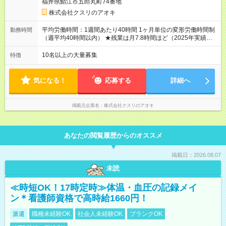
福井県鯖江市五郎丸町74番地
にも同額を支給） ※ただし、短時間勤務・早番固定社員は当社
規定に従い額が変動 【試用期間】試用期間なし ＝＝＝＝＝＝＝
株式会社クスリのアオキ
＝＝＝＝＝＝＝ ★職務給制度で実力次第で収入アップ！ 職務内
容に応じて給与が支払われ、昇格試験なく役職に就いた時点で
平均労働時間：1週間あたり40時間 1ヶ月単位の変形労働時間制
勤務時間
年収がUPする制度です。 約4割の社員が入社3年目で店長に就い
（週平均40時間以内） ★残業は月7.8時間ほど（2025年実績）
ています。 昇格すると、最大500万円の年収を手にできます。
＜店舗の基本営業時間＞ 9時～22時 ※勤務時間は店舗により異
＝＝＝＝＝＝＝＝＝＝＝＝＝＝ 【試用期間】試用期間なし
なります。 ＜シフト例＞ 早番：8時00分～17時00分 中番：11
10名以上の大量募集
特徴
時～20時 遅番：13時～22時 平均労働時間：1週間あたり40時間
1ヶ月単位の変形労働時間制（週平均40時間以内） ★残業は月
7.8時間ほど（2025年実績） ＜店舗の基本営業時間＞ 9時～22
気になる！
応募する
詳細へ
時 ※勤務時間は店舗により異なります。 ＜シフト例＞ 早番：8
時00分～17時00分 中番：11時～20時 遅番：13時～22時
掲載元企業名
株式会社クスリのアオキ
あなたの閲覧履歴からのオススメ
掲載日：2026.08.07
未読
≪時短OK！17時定時≫体温・血圧の記録メイ
ン＊看護師資格で高時給1660円！
派遣
職種未経験OK
社会人未経験OK
ブランクOK