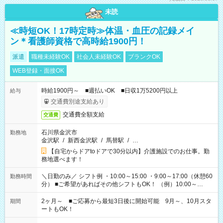
未読
≪時短OK！17時定時≫体温・血圧の記録メイ
ン＊看護師資格で高時給1900円！
派遣
職種未経験OK
社会人未経験OK
ブランクOK
WEB登録・面接OK
時給1900円～ ■週払いOK ■日収1万5200円以上
給与
交通費別途支給あり
交通費全額支給
交通費
石川県金沢市
勤務地
金沢駅
/
新西金沢駅
/
馬替駅
/
…
【自宅からドアtoドアで30分以内】介護施設でのお仕事。勤
務地選べます！
＼日勤のみ／ シフト例 ・10:00～15:00 ・9:00～17:00（休憩60
勤務時間
分） ■ご希望があればその他シフトもOK！ （例）10:00～
19:00 など 「家族とお休みを合わせたい」 「できれば残業は
したくない」 など、あなたのご希望に沿ったお仕事をご紹介し
2ヶ月～ ■ご応募から最短3日後に開始可能 9月～、10月スタ
期間
ます！ ※Wワーク希望の方へ 今ご覧のお仕事で希望する勤務時
ートもOK！
間と、もう1つのお仕事の勤務時間。 合計で週40時間を超える