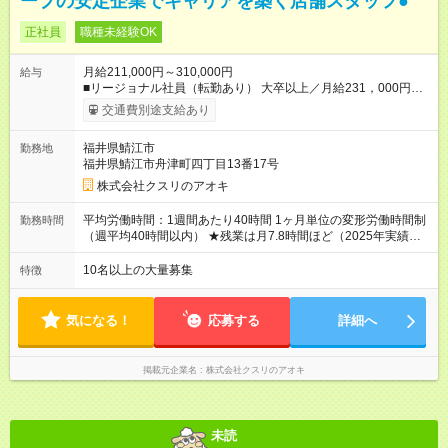
ープの安定企業でキャリアを築く店舗スタッフ●
正社員
職種未経験OK
月給211,000円～310,000円
給与
■リージョナル社員（転勤あり） 大卒以上／月給231，000円～
310，000円 高卒以上／月給211，000円～310，000円 ★エリア
交通費別途支給あり
手当（石川県、富山県、福井県、岐阜県、群馬県、茨城県 月1
万円）を会社規定に基づき別途支給 ★別途、賞与（年2回）、各
福井県鯖江市
勤務地
種手当あり ★登録販売者資格保持者には、別途月1万円支給（実
福井県鯖江市舟津町四丁目13番17号
務経験がない方にも同額を支給） ※ただし、短時間勤務・早番
固定社員は当社規定に従い額が変動 ＝＝＝＝＝＝＝＝＝＝＝＝
株式会社クスリのアオキ
＝＝ ★職務給制度で実力次第で収入アップ！ 職務内容に応じて
給与が支払われ、昇格試験なく役職に就いた時点で年収がUPす
平均労働時間：1週間あたり40時間 1ヶ月単位の変形労働時間制
勤務時間
る制度です。 約4割の社員が入社3年目で店長に就いています。
（週平均40時間以内） ★残業は月7.8時間ほど（2025年実績）
昇格すると、最大500万円の年収を手にできます。 ＝＝＝＝＝
＜店舗の基本営業時間＞ 9時～22時 ※勤務時間は店舗により異
＝＝＝＝＝＝＝＝＝ 【試用期間】試用期間なし
なります。 ＜シフト例＞ 早番：8時00分～17時00分 中番：11
10名以上の大量募集
特徴
時～20時 遅番：13時～22時 平均労働時間：1週間あたり40時間
1ヶ月単位の変形労働時間制（週平均40時間以内） ★残業は月
7.8時間ほど（2025年実績） ＜店舗の基本営業時間＞ 9時～22
気になる！
応募する
詳細へ
時 ※勤務時間は店舗により異なります。 ＜シフト例＞ 早番：8
時00分～17時00分 中番：11時～20時 遅番：13時～22時
掲載元企業名
株式会社クスリのアオキ
未読