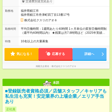
交通費別途支給あり
320，000円 ★エリア手当（石川県、富山県、福井県、岐阜県、
群馬県、茨城県 月1万円）を会社規定に基づき別途支給 ★別
福井県鯖江市
勤務地
途、賞与（年2回）、各種手当あり ★登録販売者資格保持者への
福井県鯖江市舟津町四丁目13番17号
月1万円支給を含む（実務経験がない方にも同額を支給） ※ただ
し、短時間勤務・早番固定社員は当社規定に従い額が変動 ＝＝
株式会社クスリのアオキ
＝＝＝＝＝＝＝＝＝＝＝＝ ★職務給制度で実力次第で収入アッ
プ！ 職務内容に応じて給与が支払われ、昇格試験なく役職に就
平均労働時間：1週間あたり40時間 1ヶ月単位の変形労働時間制
勤務時間
いた時点で年収がUPする制度です。 約4割の社員が入社3年目で
（週平均40時間以内） ★残業は月7.8時間ほど（2025年実績）
店長に就いています。 昇格すると、最大500万円の年収を手に
＜店舗の基本営業時間＞ 9時～22時 ※勤務時間は店舗により異
できます。 ＝＝＝＝＝＝＝＝＝＝＝＝＝＝ 【試用期間】試用期
なります。 ＜シフト例＞ 早番：8時00分～17時00分 中番：11
10名以上の大量募集
特徴
間なし
時～20時 遅番：13時～22時 平均労働時間：1週間あたり40時間
1ヶ月単位の変形労働時間制（週平均40時間以内） ★残業は月
7.8時間ほど（2025年実績） ＜店舗の基本営業時間＞ 9時～22
気になる！
応募する
詳細へ
時 ※勤務時間は店舗により異なります。 ＜シフト例＞ 早番：8
時00分～17時00分 中番：11時～20時 遅番：13時～22時
掲載元企業名
株式会社クスリのアオキ
未読
■登録販売者資格必須／店舗スタッフ／キャリアも
私生活も充実！安定業界の上場企業／エリア手当
あり
正社員