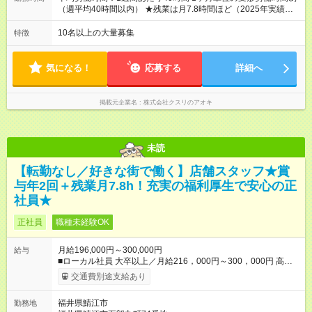
年収がUPする制度です。 約4割の社員が入社3年目で店長に就い
（週平均40時間以内） ★残業は月7.8時間ほど（2025年実績）
ています。 昇格すると、最大500万円の年収を手にできます。
＜店舗の基本営業時間＞ 9時～22時 ※勤務時間は店舗により異
＝＝＝＝＝＝＝＝＝＝＝＝＝＝ 【試用期間】試用期間なし
なります。 ＜シフト例＞ 早番：8時00分～17時00分 中番：11
10名以上の大量募集
特徴
時～20時 遅番：13時～22時 平均労働時間：1週間あたり40時間
1ヶ月単位の変形労働時間制（週平均40時間以内） ★残業は月
7.8時間ほど（2025年実績） ＜店舗の基本営業時間＞ 9時～22
気になる！
応募する
詳細へ
時 ※勤務時間は店舗により異なります。 ＜シフト例＞ 早番：8
時00分～17時00分 中番：11時～20時 遅番：13時～22時
掲載元企業名
株式会社クスリのアオキ
未読
【転勤なし／好きな街で働く】店舗スタッフ★賞
与年2回＋残業月7.8h！充実の福利厚生で安心の正
社員★
正社員
職種未経験OK
月給196,000円～300,000円
給与
■ローカル社員 大卒以上／月給216，000円～300，000円 高卒
以上／月給196，000円～300，000円 ★エリア手当（石川県、
交通費別途支給あり
富山県、福井県、岐阜県、群馬県、茨城県 月1万円）を会社規
定に基づき別途支給 ★別途、賞与（年2回）、各種手当あり ★登
福井県鯖江市
勤務地
録販売者資格保持者には、別途月1万円支給（実務経験がない方