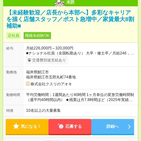
未読
【未経験歓迎／店長から本部へ】多彩なキャリア
を描く店舗スタッフ／ポスト急増中／家賃最大8割
補助■
正社員
職種未経験OK
月給226,000円～320,000円
給与
■ナショナル社員（全国転勤あり） 大卒・修士卒／月給246，
000円～320，000円 高校・短大・専門卒／月給226，000円～
交通費別途支給あり
320，000円 ★エリア手当（石川県、富山県、福井県、岐阜県、
群馬県、茨城県 月1万円）を会社規定に基づき別途支給 ★別
福井県鯖江市
勤務地
途、賞与（年2回）、各種手当あり ★登録販売者資格保持者に
福井県鯖江市五郎丸町74番地
は、別途月1万円支給（実務経験がない方にも同額を支給） ※た
だし、短時間勤務・早番固定社員は当社規定に従い額が変動 ＝
株式会社クスリのアオキ
＝＝＝＝＝＝＝＝＝＝＝＝＝ ★職務給制度で実力次第で収入ア
ップ！ 職務内容に応じて給与が支払われ、昇格試験なく役職に
平均労働時間：1週間あたり40時間 1ヶ月単位の変形労働時間制
勤務時間
就いた時点で年収がUPする制度です。 約4割の社員が入社3年目
（週平均40時間以内） ★残業は月7.8時間ほど（2025年実績）
で店長に就いています。 昇格すると、最大500万円の年収を手
＜店舗の基本営業時間＞ 9時～22時 ※勤務時間は店舗により異
にできます。 ＝＝＝＝＝＝＝＝＝＝＝＝＝＝ 【試用期間】試用
なります。 ＜シフト例＞ 早番：8時00分～17時00分 中番：11
10名以上の大量募集
特徴
期間なし
時～20時 遅番：13時～22時 平均労働時間：1週間あたり40時間
1ヶ月単位の変形労働時間制（週平均40時間以内） ★残業は月
7.8時間ほど（2025年実績） ＜店舗の基本営業時間＞ 9時～22
気になる！
応募する
詳細へ
時 ※勤務時間は店舗により異なります。 ＜シフト例＞ 早番：8
時00分～17時00分 中番：11時～20時 遅番：13時～22時