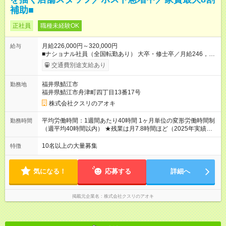
補助■
正社員
職種未経験OK
月給226,000円～320,000円
給与
■ナショナル社員（全国転勤あり） 大卒・修士卒／月給246，
000円～320，000円 高校・短大・専門卒／月給226，000円～
交通費別途支給あり
320，000円 ★エリア手当（石川県、富山県、福井県、岐阜県、
群馬県、茨城県 月1万円）を会社規定に基づき別途支給 ★別
福井県鯖江市
勤務地
途、賞与（年2回）、各種手当あり ★登録販売者資格保持者に
福井県鯖江市舟津町四丁目13番17号
は、別途月1万円支給（実務経験がない方にも同額を支給） ※た
だし、短時間勤務・早番固定社員は当社規定に従い額が変動 ＝
株式会社クスリのアオキ
＝＝＝＝＝＝＝＝＝＝＝＝＝ ★職務給制度で実力次第で収入ア
ップ！ 職務内容に応じて給与が支払われ、昇格試験なく役職に
平均労働時間：1週間あたり40時間 1ヶ月単位の変形労働時間制
勤務時間
就いた時点で年収がUPする制度です。 約4割の社員が入社3年目
（週平均40時間以内） ★残業は月7.8時間ほど（2025年実績）
で店長に就いています。 昇格すると、最大500万円の年収を手
＜店舗の基本営業時間＞ 9時～22時 ※勤務時間は店舗により異
にできます。 ＝＝＝＝＝＝＝＝＝＝＝＝＝＝ 【試用期間】試用
なります。 ＜シフト例＞ 早番：8時00分～17時00分 中番：11
10名以上の大量募集
特徴
期間なし
時～20時 遅番：13時～22時 平均労働時間：1週間あたり40時間
1ヶ月単位の変形労働時間制（週平均40時間以内） ★残業は月
7.8時間ほど（2025年実績） ＜店舗の基本営業時間＞ 9時～22
気になる！
応募する
詳細へ
時 ※勤務時間は店舗により異なります。 ＜シフト例＞ 早番：8
時00分～17時00分 中番：11時～20時 遅番：13時～22時
掲載元企業名
株式会社クスリのアオキ