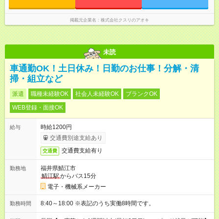
時 ※勤務時間は店舗により異なります。 ＜シフト例＞ 早番：8
時00分～17時00分 中番：11時～20時 遅番：13時～22時
掲載元企業名
株式会社クスリのアオキ
未読
車通勤OK！土日休み！日勤のお仕事！分解・清
掃・組立など
派遣
職種未経験OK
社会人未経験OK
ブランクOK
WEB登録・面接OK
時給1200円
給与
交通費別途支給あり
交通費支給有り
交通費
福井県鯖江市
勤務地
鯖江駅
からバス15分
電子・機械系メーカー
8:40～18:00 ※表記のうち実働8時間です。
勤務時間