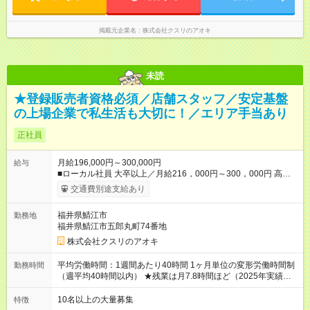
時 ※勤務時間は店舗により異なります。 ＜シフト例＞ 早番：8
時00分～17時00分 中番：11時～20時 遅番：13時～22時
掲載元企業名
株式会社クスリのアオキ
未読
★登録販売者資格必須／店舗スタッフ／安定基盤
の上場企業で私生活も大切に！／エリア手当あり
正社員
月給196,000円～300,000円
給与
■ローカル社員 大卒以上／月給216，000円～300，000円 高卒
以上／月給196，000円～300，000円 ★エリア手当（石川県、
交通費別途支給あり
富山県、福井県、岐阜県、群馬県、茨城県 月1万円）を会社規
定に基づき別途支給 ★別途、賞与（年2回）、各種手当あり ★登
福井県鯖江市
勤務地
録販売者資格保持者への月1万円支給を含む（実務経験がない方
福井県鯖江市五郎丸町74番地
にも同額を支給） ※ただし、短時間勤務・早番固定社員は当社
規定に従い額が変動 ＝＝＝＝＝＝＝＝＝＝＝＝＝＝ ★職務給制
株式会社クスリのアオキ
度で実力次第で収入アップ！ 職務内容に応じて給与が支払わ
れ、昇格試験なく役職に就いた時点で年収がUPする制度です。
平均労働時間：1週間あたり40時間 1ヶ月単位の変形労働時間制
勤務時間
約4割の社員が入社3年目で店長に就いています。 昇格すると、
（週平均40時間以内） ★残業は月7.8時間ほど（2025年実績）
最大500万円の年収を手にできます。 ＝＝＝＝＝＝＝＝＝＝＝
＜店舗の基本営業時間＞ 9時～22時 ※勤務時間は店舗により異
＝＝＝ 【試用期間】試用期間なし
なります。 ＜シフト例＞ 早番：8時00分～17時00分 中番：11
10名以上の大量募集
特徴
時～20時 遅番：13時～22時 平均労働時間：1週間あたり40時間