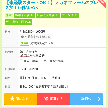
NEW
【未経験スタートOK！】メガネフレームのプレ
ス加工/日払いOK
派遣
職種未経験OK
社会人未経験OK
ブランクOK
WEB登録・面接OK
時給1280～1600円
給与
交通費別途支給あり
交通費規定内支給
交通費
福井県鯖江市
勤務地
鯖江駅
から車15分
製造・建築・土木・製造技術系
17:30～02:30
勤務時間
長期でお仕事できる方、大歓迎！
期間
日払いOK
/
履歴書不要
/
電話対応なし
特徴
気になる！
応募する
詳細へ