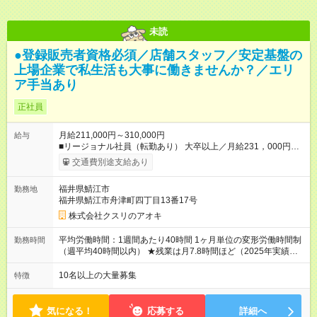
未読
●登録販売者資格必須／店舗スタッフ／安定基盤の
上場企業で私生活も大事に働きませんか？／エリ
ア手当あり
正社員
月給211,000円～310,000円
給与
■リージョナル社員（転勤あり） 大卒以上／月給231，000円～
310，000円 高卒以上／月給211，000円～310，000円 ★エリア
交通費別途支給あり
手当（石川県、富山県、福井県、岐阜県、群馬県、茨城県 月1
万円）を会社規定に基づき別途支給 ★別途、賞与（年2回）、各
福井県鯖江市
勤務地
種手当あり ★登録販売者資格保持者への月1万円支給を含む（実
福井県鯖江市舟津町四丁目13番17号
務経験がない方にも同額を支給） ※ただし、短時間勤務・早番
固定社員は当社規定に従い額が変動 ＝＝＝＝＝＝＝＝＝＝＝＝
株式会社クスリのアオキ
＝＝ ★職務給制度で実力次第で収入アップ！ 職務内容に応じて
給与が支払われ、昇格試験なく役職に就いた時点で年収がUPす
平均労働時間：1週間あたり40時間 1ヶ月単位の変形労働時間制
勤務時間
る制度です。 約4割の社員が入社3年目で店長に就いています。
（週平均40時間以内） ★残業は月7.8時間ほど（2025年実績）
昇格すると、最大500万円の年収を手にできます。 ＝＝＝＝＝
＜店舗の基本営業時間＞ 9時～22時 ※勤務時間は店舗により異
＝＝＝＝＝＝＝＝＝ 【試用期間】試用期間なし
なります。 ＜シフト例＞ 早番：8時00分～17時00分 中番：11
10名以上の大量募集
特徴
時～20時 遅番：13時～22時 平均労働時間：1週間あたり40時間
1ヶ月単位の変形労働時間制（週平均40時間以内） ★残業は月
7.8時間ほど（2025年実績） ＜店舗の基本営業時間＞ 9時～22
気になる！
応募する
詳細へ