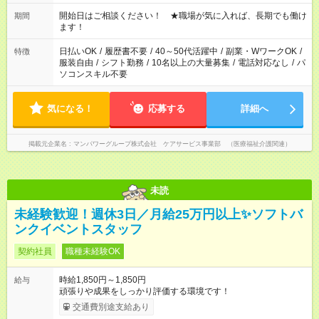
20:00 など 残業なし！ ※Wワークの場合、他のお仕事と合わせ
週40時間超の就業はご案内できません ※法令に基づき、週20時
開始日はご相談ください！ ★職場が気に入れば、長期でも働け
期間
間以上勤務は社会保険への加入対象となります ※労働者派遣法
ます！
（日雇い派遣の原則禁止）により、短時間・短期間の就業はご
案内が難しい場合があります
日払いOK
/
履歴書不要
/
40～50代活躍中
/
副業・WワークOK
/
特徴
服装自由
/
シフト勤務
/
10名以上の大量募集
/
電話対応なし
/
パ
ソコンスキル不要
気になる！
応募する
詳細へ
掲載元企業名
マンパワーグループ株式会社 ケアサービス事業部 （医療福祉介護関連）
未読
未経験歓迎！週休3日／月給25万円以上✨ソフトバ
ンクイベントスタッフ
契約社員
職種未経験OK
時給1,850円～1,850円
給与
頑張りや成果をしっかり評価する環境です！
交通費別途支給あり