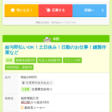
時～20時 遅番：13時～22時 平均労働時間：1週間あたり40時間
1ヶ月単位の変形労働時間制（週平均40時間以内） ★残業は月
7.8時間ほど（2025年実績） ＜店舗の基本営業時間＞ 9時～22
気になる！
応募する
詳細へ
時 ※勤務時間は店舗により異なります。 ＜シフト例＞ 早番：8
時00分～17時00分 中番：11時～20時 遅番：13時～22時
掲載元企業名
株式会社クスリのアオキ
未読
給与即払いOK！土日休み！日勤のお仕事！縫製作
業など
派遣
職種未経験OK
社会人未経験OK
ブランクOK
WEB登録・面接OK
時給1060円
給与
交通費別途支給あり
交通費支給有り
交通費
福井県鯖江市
勤務地
鯖江駅
から徒歩18分
素材系メーカー