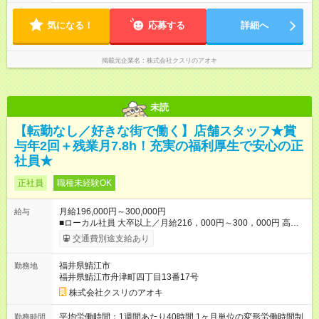
1ヶ月単位の変形労働時間制（週平均40時間以内） ★残業は月
7.8時間ほど（2025年実績） ＜店舗の基本営業時間＞ 9時～22
気になる！
応募する
詳細へ
時 ※勤務時間は店舗により異なります。 ＜シフト例＞ 早番：8
時00分～17時00分 中番：11時～20時 遅番：13時～22時
掲載元企業名
株式会社クスリのアオキ
未読
【転勤なし／好きな街で働く】店舗スタッフ★賞
与年2回＋残業月7.8h！充実の福利厚生で安心の正
社員★
正社員
職種未経験OK
月給196,000円～300,000円
給与
■ローカル社員 大卒以上／月給216，000円～300，000円 高卒
以上／月給196，000円～300，000円 ★エリア手当（石川県、
交通費別途支給あり
富山県、福井県、岐阜県、群馬県、茨城県 月1万円）を会社規
定に基づき別途支給 ★別途、賞与（年2回）、各種手当あり ★登
福井県鯖江市
勤務地
録販売者資格保持者には、別途月1万円支給（実務経験がない方
福井県鯖江市舟津町四丁目13番17号
にも同額を支給） ※ただし、短時間勤務・早番固定社員は当社
規定に従い額が変動 【試用期間】試用期間なし ＝＝＝＝＝＝＝
株式会社クスリのアオキ
＝＝＝＝＝＝＝ ★職務給制度で実力次第で収入アップ！ 職務内
容に応じて給与が支払われ、昇格試験なく役職に就いた時点で
平均労働時間：1週間あたり40時間 1ヶ月単位の変形労働時間制
勤務時間