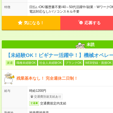
日払いOK
/
履歴書不要
/
40～50代活躍中
/
副業・WワークO
特徴
電話対応なし
/
パソコンスキル不要
気になる！
応募する
未読
【未経験OK！ビギナー活躍中！】機械オペレー
派遣
職種未経験OK
社会人未経験OK
ブランクOK
WEB登録・面接OK
残業基本なし！ 完全週休二日制！
時給1200円
給与
交通費別途支給あり
交通費規定内支給
交通費
福井県福井市
勤務地