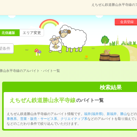
えちぜん鉄道勝山永平寺線の
会員登録
エリア変更
北信越版
望条件
勝山永平寺線のアルバイト・バイト一覧
検索結果
えちぜん鉄道勝山永平寺線
のバイト一覧
えちぜん鉄道勝山永平寺線のアルバイト情報です。
福井(福井県)
、
新福井
、
勝山
などの
事務系
、
営業・販売・サービス系
、
クリエイティブ系
などのアルバイトを取り揃えて
などのこだわり条件で絞り込んでいただけます。