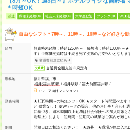
【8月～OK！週3日～】ホテルライクな高齢者
＊時短OK
派遣
職種未経験OK
社会人未経験OK
大学生歓迎
ブランクOK
WEB
自由なシフト＊7時～、11時～、16時～など好きな
無資格未経験：時給1250円～ 経験者：時給1300円
給与
す）※稼働開始時は手続き完了次第のお支払いとなりま
交通費別途支給あり
交通費全額支給※規定有
交通費
福井県福井市
勤務地
福井(福井県)駅
/
福井駅駅
/
福大前西福井駅
/
…
＜シニア向けマンション＞
★1日5時間～の時短シフトOK ★スタート時間選べます！ 7:00～16
勤務時間
ど 残業なし！ ※Wワークの場合、他のお仕事と合わせ週
に基づき、週20時間以上勤務は社会保険への加入対象と
則禁止）により、短時間・短期間の就業はご案内が難し
開始日はご相談ください！ ★急募 ★職場が気に入れ
期間