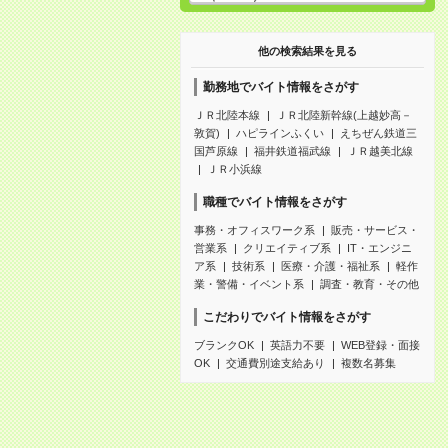
他の検索結果を見る
勤務地でバイト情報をさがす
ＪＲ北陸本線
ＪＲ北陸新幹線(上越妙高－
敦賀)
ハピラインふくい
えちぜん鉄道三
国芦原線
福井鉄道福武線
ＪＲ越美北線
ＪＲ小浜線
職種でバイト情報をさがす
事務・オフィスワーク系
販売・サービス・
営業系
クリエイティブ系
IT・エンジニ
ア系
技術系
医療・介護・福祉系
軽作
業・警備・イベント系
調査・教育・その他
こだわりでバイト情報をさがす
ブランクOK
英語力不要
WEB登録・面接
OK
交通費別途支給あり
複数名募集