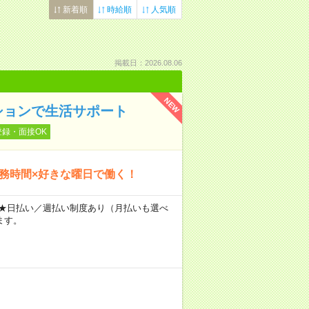
新着順
時給順
人気順
掲載日：2026.08.06
NEW
ションで生活サポート
登録・面接OK
勤務時間×好きな曜日で働く！
～ ★日払い／週払い制度あり（月払いも選べ
ます。