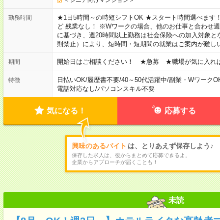
★1日5時間～の時短シフトOK ★スタート時間選べます！ 7:00～16
勤務時間
ど 残業なし！ ※Wワークの場合、他のお仕事と合わせ週
に基づき、週20時間以上勤務は社会保険への加入対象と
則禁止）により、短時間・短期間の就業はご案内が難し
開始日はご相談ください！ ★急募 ★職場が気に入れ
期間
日払いOK
/
履歴書不要
/
40～50代活躍中
/
副業・WワークO
特徴
電話対応なし
/
パソコンスキル不要
気になる！
応募する
興味のあるバイト
は、とりあえず保存しよう♪
保存した求人は、後からまとめて応募できるよ。
企業からアプローチが届くことも！
未読