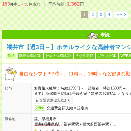
1,362
153
平均時給:
円
件中
1
～
50
件表示
1
2
3
4
次へ
未読
福井市【週3日～】ホテルライクな高齢者マン
派遣
職種未経験OK
社会人未経験OK
大学生歓迎
ブランクOK
WEB
自由なシフト＊7時～、11時～、16時～など好きな
無資格未経験：時給1250円～ 経験者：時給1300円
給与
ます）※稼働開始時は手続き完了次第のお支払いとなり
交通費別途支給あり
交通費全額支給※規定有
交通費
福井県福井市
勤務地
福井(福井県)駅
/
福井駅駅
/
福大前西福井駅
/
…
＜シニア向けマンション＞