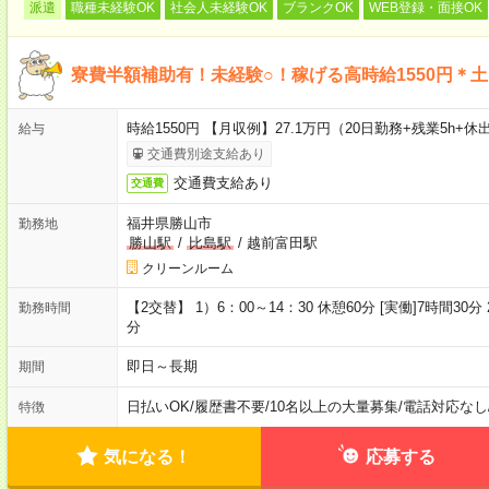
派遣
職種未経験OK
社会人未経験OK
ブランクOK
WEB登録・面接OK
寮費半額補助有！未経験○！稼げる高時給1550円＊
時給1550円 【月収例】27.1万円（20日勤務+残業5h+休出
給与
交通費別途支給あり
交通費支給あり
交通費
福井県勝山市
勤務地
勝山駅
/
比島駅
/
越前富田駅
クリーンルーム
【2交替】 1）6：00～14：30 休憩60分 [実働]7時間30分 
勤務時間
分
即日～長期
期間
日払いOK
/
履歴書不要
/
10名以上の大量募集
/
電話対応なし
特徴
気になる！
応募する