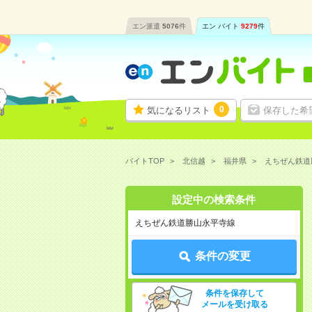
エン派遣
5076
件
エン バイト
9279
件
0
気になるリスト
保存した希
バイトTOP
北信越
福井県
えちぜん鉄道
設定中の検索条件
えちぜん鉄道勝山永平寺線
条件の変更
条件を保存して
メールを受け取る