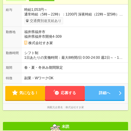
時給1,053円～
給与
通常時給（5時～22時）：1200円 深夜時給（22時～翌5時）：
1500円 高校生時給：1053円 【特別手当】早朝手当（5：00-9：
交通費別途支給あり
00）時給+150円 【試用期間】試用期間あり 試用期間の長さ：1
ヶ月 雇用形態、給与は本採用時と同じです。 試用期間の実態は
福井県福井市
勤務地
30日（※条件変更なし）ですが、切り上げで一ヶ月とさせてい
福井県福井市開発4-309
ただきます。 研修制度あり：15時間(研修中も同時給）
株式会社すき家
シフト制
勤務時間
1日あたりの実働時間：最大8時間/日 0:00-24:00 週2日～・1日
2h～OK ＜シフト例＞ 〇朝帯 5:00-9:00 〇昼帯 9:00-14:00 〇午
後帯 14:00-18:00 〇夜帯 18:00-22:00 〇深夜帯 22:00-翌5:00 基
春・夏・冬休み期間限定
期間
本は固定シフトですが家庭の都合などイレギュラーには対応し
ます♪
副業・WワークOK
特徴
気になる！
応募する
詳細へ
掲載元企業名
株式会社すき家
未読