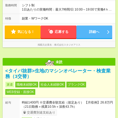
出費も怖くない♪前給制度あり】 「今月ピンチかも…」そんな時
も大丈夫！ 働いた分のお給料の一部を、 給料日前に受け取れる
シフト制
勤務時間
嬉しい制度です。 【試用期間】試用期間あり 試用期間の長さ：
1日あたりの実働時間：最大7時間/日 10:00～19:00で実働4ｈ～
3ヶ月 雇用形態、給与は本採用時と同じです。
◆週2日～・1日4ｈ～OK ◆土日祝勤務できる方歓迎
副業・WワークOK
特徴
気になる！
応募する
詳細へ
掲載元企業名
株式会社スタジオアリス
未読
<タイパ抜群>生地のマシンオペレーター・検査業
務（3交替）
派遣
職種未経験OK
社会人未経験OK
ブランクOK
WEB登録・面接OK
時給1400円 ※交通費全額支給（規定あり） 【月収例】26.8万円
給与
（21日勤務＋残業10.5h＋深夜43.7h）
交通費別途支給あり