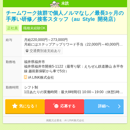
未読
チームワーク抜群で個人ノルマなし／最長3ヶ月の
手厚い研修／接客スタッフ（au Style 開発店）
正社員
職種未経験OK
月給220,000円～273,000円
給与
月給にはステップアップリワード手当（22,000円～40,000円）
が含まれています。 ※入社翌年度より保有資格と実績により判
交通費別途支給あり
定あり（0～60,000円） ＜諸手当＞ ○職務手当 ○ステップアップ
リワード手当（0～60,000円） ○家族手当（扶養家族となる子1
福井県福井市
勤務地
名につき10,000円） ○通勤手当（上限24,000円） ○時間外勤務
福井県福井市開発5-1122（最寄り駅：えちぜん鉄道勝山 永平寺
手当（1分単位、平均残業13h/月） ○社内インセンティブ ＜昇
線 越前新保駅から車で5分）
給・賞与＞ 昇給：年1回（7月） 賞与：年2回（7・12月）
※2025年実績：3ヶ月 【試用期間】試用期間あり 試用期間の長
iA LINK株式会社
さ：3ヶ月 雇用形態、給与は本採用時と同じです。
シフト制
勤務時間
1日あたりの実働時間：最大8時間/日 10:00～19:00（休憩1時
間）
気になる！
応募する
詳細へ
掲載元企業名
iA LINK株式会社