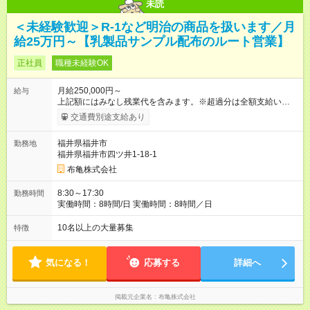
未読
＜未経験歓迎＞R-1など明治の商品を扱います／月
給25万円～【乳製品サンプル配布のルート営業】
正社員
職種未経験OK
月給250,000円～
給与
上記額にはみなし残業代を含みます。※超過分は全額支給いたし
ます。 みなし残業代 50,000円／月 みなし残業時間 27時間／月
交通費別途支給あり
※試用期間は3ヶ月で、その間の条件に変更はありません。 ※上
記の金額には固定残業代（27時間／5万円）、皆勤手当（4000
福井県福井市
勤務地
円／月）が含まれます。残業時間の超過分は別途支給。 ＜月収
福井県福井市四ツ井1-18-1
例＞ ・月収30万円（固定給＋インセンティブ5万円） ・月収34
万円（固定給＋インセンティブ9万円） ※インセンティブによっ
布亀株式会社
て月収38万円以上も十分に可能です。 ◆頑張りが収入に直結！
明確な給与体系◆ 月給25万円の固定給に加え、成果に応じたイ
8:30～17:30
勤務時間
ンセンティブを支給。あなたの頑張りを正当に評価します。 年
実働時間：8時間/日 実働時間：8時間／日
収例 450万円／入社1年目・25歳（月収34万円＋賞与） 600万円
／入社3年目・リーダー職（月収45万円＋賞与） 【試用期間】
10名以上の大量募集
特徴
試用期間あり 試用期間の長さ：3ヶ月 雇用形態、給与は本採用
時と同じです。
気になる！
応募する
詳細へ
掲載元企業名
布亀株式会社