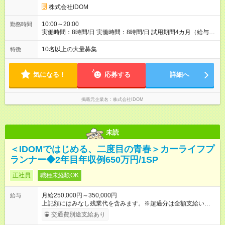
ブ（年3回／最大140万円）※ ■子供手当（1人／月2万円～3万
株式会社IDOM
円）※18歳まで ■店長手当（月2万円） ■店舗規模手当（月最大
10万円） ※インセンティブは、一部所属部署により年3回支給。
10:00～20:00
勤務時間
所属事業部によって、基準が異なります。 【試用期間】試用期
実働時間：8時間/日 実働時間：8時間/日 試用期間4カ月（給与や
間あり 試用期間の長さ：4ヶ月 雇用形態、給与は本採用時と同
その他条件に変更なし） ※契約期間の定めなし
じです。
10名以上の大量募集
特徴
気になる！
応募する
詳細へ
掲載元企業名
株式会社IDOM
未読
＜IDOMではじめる、二度目の青春＞カーライフプ
ランナー◆2年目年収例650万円/1SP
正社員
職種未経験OK
月給250,000円～350,000円
給与
上記額にはみなし残業代を含みます。※超過分は全額支給いたし
ます。 みなし残業代 31,888円 以上／月 みなし残業時間 20時間
交通費別途支給あり
／月 ※上記に加えインセンティブあり（年3回） ※前職給与・経