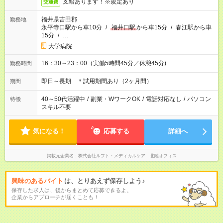
支給あります！※規定あり
交通費
福井県吉田郡
勤務地
永平寺口駅から車10分
/
福井口駅
から車15分
/
春江駅から車
15分
/
…
大学病院
16：30～23：00（実働5時間45分／休憩45分)
勤務時間
即日～長期 ＊試用期間あり（2ヶ月間）
期間
40～50代活躍中
/
副業・WワークOK
/
電話対応なし
/
パソコン
特徴
スキル不要
気になる！
応募する
詳細へ
掲載元企業名
株式会社ルフト・メディカルケア 北陸オフィス
興味のあるバイト
は、とりあえず保存しよう♪
保存した求人は、後からまとめて応募できるよ。
企業からアプローチが届くことも！