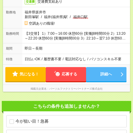
交通費支給あり
交通費
福井県坂井市
勤務地
新田塚駅
/
福井(福井県)駅
/
福井口駅
空調ありの職場!
【3交替】 1）7:00～16:00 休憩60分 [実働]8時間00分 2）13:20
勤務時間
～22:20 休憩60分 [実働]8時間00分 3）22:10～翌7:10 休憩60
分 [実働]8時間00分
即日～長期
期間
日払いOK
/
履歴書不要
/
電話対応なし
/
パソコンスキル不要
特徴
気になる！
応募する
詳細へ
掲載元企業名
パーソルファクトリーパートナーズ株式会社
こちらの条件も追加しませんか？
今が狙い目！急募