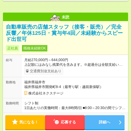
未読
自動車販売の店舗スタッフ（接客・販売）／完全
反響／年休125日・賞与年4回／未経験からスピー
ド出世可
正社員
職種未経験OK
月給270,000円～644,000円
給与
上記額にはみなし残業代を含みます。※超過分は全額支給いたし
ます。 みなし残業代 59,000円／月 みなし残業時間 29時間／月
交通費別途支給あり
※スキル・能力等を考慮の上決定します。 ＼★ご希望の働き方
に合わせて、以下の3タイプから自由に選択可能です★／ ■グロ
福井県福井市
勤務地
ーバル型（全国転勤あり） 月収32万円～64万4，000円 ※グロ
福井県福井市開発町8-4（最寄り駅：越前新保駅）
ーバル手当4万1，000円／月を含みます。 ■中域型（エリア内勤
務：県を跨ぐ転勤あり・転居は応相談） 月収29万円～60万7，
株式会社ネクステージ
000円 ■地域限定型（転居を伴う転勤なし：通勤可能な範囲の
み） 月収270万～58万3，000円 【 昇給・賞与 】 ■昇給：年1
シフト制
勤務時間
回 ■賞与：通常賞与/年4回＋チーム賞与/年2回（☆あなたの活躍
1日あたりの実働時間：最大8時間/日 ■8:00～20:30の間でシフト
に合わせて支給！※規定あり） 【試用期間】試用期間あり 試用
制（実働8h／休憩60分） ※9:30～18:30（メイン時間帯）を軸
期間の長さ：3ヶ月 雇用形態、給与は本採用時と同じです。
に早番・遅番あり ＼★深夜・夜勤なし＆残業月平均17h★／ 残
気になる！
業が少なめなので、仕事終わりの趣味や家族と過ごす時間もた
応募する
詳細へ
っぷり確保！ 無理なく安定したリズムで働けます◎