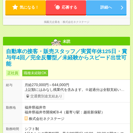
期間の長さ：3ヶ月 雇用形態、給与は本採用時と同じです。
に早番・遅番あり ＼★深夜・夜勤なし＆残業月平均17h★／ 残
気になる！
業が少なめなので、仕事終わりの趣味や家族と過ごす時間もた
応募する
詳細へ
っぷり確保！ 無理なく安定したリズムで働けます◎
掲載元企業名
株式会社ネクステージ
未読
自動車の接客・販売スタッフ／実質年休125日・賞
与年4回／完全反響型／未経験からスピード出世可
能
正社員
職種未経験OK
月給270,000円～644,000円
給与
上記額にはみなし残業代を含みます。※超過分は全額支給いたし
ます。 みなし残業代 59,000円／月 みなし残業時間 29時間／月
交通費別途支給あり
※スキル・能力等を考慮の上決定します。 ＼★ご希望の働き方
に合わせて、以下の3タイプから自由に選択可能です★／ ■グロ
福井県福井市
勤務地
ーバル型（全国転勤あり） 月収32万円～64万4，000円 ※グロ
福井県福井市開発町8-4（最寄り駅：越前新保駅）
ーバル手当4万1，000円／月を含みます。 ■中域型（エリア内勤
務：県を跨ぐ転勤あり・転居は応相談） 月収29万円～60万7，
株式会社ネクステージ
000円 ■地域限定型（転居を伴う転勤なし：通勤可能な範囲の
み） 月収270万～58万3，000円 【 昇給・賞与 】 ■昇給：年1
シフト制
勤務時間
回 ■賞与：通常賞与/年4回＋チーム賞与/年2回（☆あなたの活躍