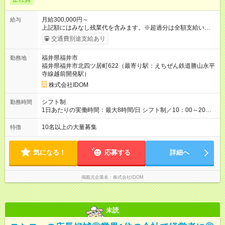
月給300,000円～
給与
上記額にはみなし残業代を含みます。※超過分は全額支給いたし
ます。 みなし残業代 38,266円 以上／月 みなし残業時間 20時間
交通費別途支給あり
／月 ◎インセンティブ＋賞与あり！ ◎前職給与・経験を考慮
し、決定いたします。 ＝頑張りはしっかり還元！＝ ★昇給査定
福井県福井市
勤務地
年1回 ★能力給査定年3回 ★賞与年2回／平均3ヶ月分 ★インセン
福井県福井市北四ツ居町622（最寄り駅：えちぜん鉄道勝山永平
ティブ（毎月支給／年平均支給額：90万円） ★管理職昇格後：
寺線越前開発駅）
月収目安55万円、年収650万円～1000万円前後 ＝キャリアアッ
プも応援！＝ 若手のうちから、様々なキャリアにチャレンジで
株式会社IDOM
きるのも当社ならでは。1年後に店長になったメンバーもいま
す。 【試用期間】試用期間あり 試用期間の長さ：4ヶ月 雇用形
シフト制
勤務時間
態、給与は本採用時と同じです。 ＝『ストアプロ』という道も
1日あたりの実働時間：最大8時間/日 シフト制／10：00～20：
選べる＝ 『ストアプロ制度』では、業務委託契約を結び、店舗
00 ★月の平均残業時間は14.5時間！ 「閉店当番制の導入」「小
運営を行なう新しい働き方。独立するわけではないので、正社
型店での定休日の設定」「夜9時以降の社内チャット使用禁止」
10名以上の大量募集
特徴
員としての雇用は引き続き守られますし、毎月固定給も支給。
など、体制の見直しをしながら残業時間の削減に成功していま
リスクを抑えながら、より大きな裁量をもって店舗運営を手掛
す！今後も前向きに働けるよう、環境を整えていくのでご安心
けられます。
ください。
気になる！
応募する
詳細へ
掲載元企業名
株式会社IDOM
未読