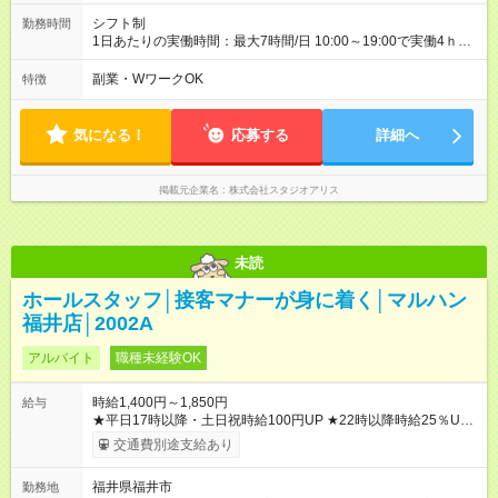
シフト制
勤務時間
1日あたりの実働時間：最大7時間/日 10:00～19:00で実働4ｈ～
◆週2日～・1日4ｈ～OK ◆土日祝勤務できる方歓迎
副業・WワークOK
特徴
気になる！
応募する
詳細へ
掲載元企業名
株式会社スタジオアリス
未読
ホールスタッフ│接客マナーが身に着く│マルハン
福井店│2002A
アルバイト
職種未経験OK
時給1,400円～1,850円
給与
★平日17時以降・土日祝時給100円UP ★22時以降時給25％UP
※研修期間125時間(最大250時間)までは、時給1300円 【試用期
交通費別途支給あり
間】試用期間なし
福井県福井市
勤務地