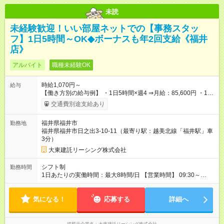
未読
未経験歓迎！いい部屋ネットでの【事務スタッ
フ】1日5時間～OK◆ボーナスも年2回支給《福井
店》
アルバイト
職種未経験OK
時給1,070円～
給与
【働き方別の給与例】 ・1日5時間×週4 ⇒月給：85,600円 ・1日
8時間×週5 ⇒月給：171,200円 ☆ライフスタイルに合わせて柔軟
交通費別途支給あり
に働けます！ 《昇給》 あり※会社業績による 《賞与》 年2回あ
り※会社業績による 《プラスで支給される手当》 ●交通費(上限
福井県福井市
勤務地
月4万円) ●資格手当(宅地建物取引士：1万円/月) 【試用期間】試
福井県福井市日之出3-10-11（最寄り駅：越美北線「福井駅」車
用期間なし
3分）
大東建託リーシング株式会社
シフト制
勤務時間
1日あたりの実働時間：最大8時間/日 【営業時間】 09:30～
18:30 ★上記時間内で1日5時間～勤務OK ＼ライフスタイルに合
わせて働けます／ ・土日祝だけの勤務 ・短時間勤務 など お気
気になる！
軽にご相談ください！ ◆1か月ごとのシフト提出制 ◆業務特性お
応募する
詳細へ
よび秘密保持の観点から副業・Wワークはご遠慮いただいており
ます。