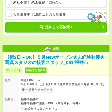
来社不要！WEB登録／面接OK
大量募集中！10名以上の大量募集
追加して再検索！
未読
【週2日～OK】５月Newオープン★未経験歓迎★
写真スタジオの接客スタッフ_061/福井市
アルバイト
職種未経験OK
時給1,060円～
給与
平日1060円／土日祝1110円 通勤費実費支給※月額30，000円ま
で ■弊社の準社員へステップアップすると時給30円UP!!■ 準社
交通費別途支給あり
員とは… ・開店又は閉店作業が可能な方で1週間で24時間以上
（土日祝含む）シフトに入れる方 ～年2回行われる昇格審査に合
福井県福井市
勤務地
格し、社内資格を有すると時給100円以上アップ！～ 【試用期
福井県福井市開発5-1903（最寄り駅：福井）
間】試用期間あり 試用期間の長さ：3ヶ月 雇用形態、給与は本
採用時と同じです。
株式会社スタジオアリス