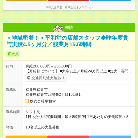
掲載元企業名
株式会社ネクステージ
未読
＜地域密着！＞平和堂の店舗スタッフ◆昨年度賞
与実績4.5ヶ月分／残業月15.5時間
正社員
月給200,000円～250,000円
給与
【月給額について】 ■大卒以上／月給24万円以上 ■短大・専門卒
／月給21万5000円以上 ■高卒／月給20万円以上 ◎経験やスキル
交通費別途支給あり
を考慮、相談の上で決定します。 ◎別途、年2回の賞与（昨年度
実績4.5ヶ月分）、各種手当があります。 ◎残業が発生した場合
福井県福井市
勤務地
は、時間外手当を全額支給します。 ・・・・・・・・・・・
福井県福井市西開発2丁目101番1
【年収例】 380万円／担当者（月給22万円＋賞与） 500万円／
主任（月給30万円＋賞与）★中途入社最短半年もしくは1年で主
株式会社平和堂
任昇格！ 710万円／次長・バイヤー（月給38万円＋賞与＋職責
手当） 870万円／店長・課長（月給53万円+職責手当） 【試用
シフト制
勤務時間
期間】試用期間あり 試用期間の長さ：2ヶ月 雇用形態、給与は
1日あたりの実働時間：最大8時間/日 1日あたりの実働時間：8時
本採用時と同じです。
間 ＝＝シフト例＝＝ ◆8：00～17：00 ◆10：00～19：00
◆12：00～21：00 など ┗残業は月平均15.5時間です。 ★残業時
10名以上の大量募集
特徴
間の削減を徹底中★ ――――――――――――――― 当社で
は、AI発注を導入するなど、業務効率化を積極的に推進していま