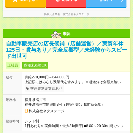
っぷり確保！ 無理なく安定したリズムで働けます◎
掲載元企業名
株式会社ネクステージ
未読
自動車販売店の店長候補（店舗運営）／実質年休
125日・賞与あり／完全反響型／未経験からスピー
ド出世可
正社員
職種未経験OK
月給270,000円～644,000円
給与
上記額にはみなし残業代を含みます。※超過分は全額支給いたし
ます。 みなし残業代 59,000円／月 みなし残業時間 29時間／月
交通費別途支給あり
※スキル・能力等を考慮の上決定します。 ＼★ご希望の働き方
に合わせて、以下の3タイプから自由に選択可能です★／ ■グロ
福井県福井市
勤務地
ーバル型（全国転勤あり） 月収32万円～64万4，000円 ※グロ
福井県福井市開発町8-4（最寄り駅：越前新保駅）
ーバル手当4万1，000円／月を含みます。 ■中域型（エリア内勤
務：県を跨ぐ転勤あり・転居は応相談） 月収29万円～60万7，
株式会社ネクステージ
000円 ■地域限定型（転居を伴う転勤なし：通勤可能な範囲の
み） 月収270万～58万3，000円 【 昇給・賞与 】 ■昇給：年1
シフト制
勤務時間
回 ■賞与：通常賞与/年4回＋チーム賞与/年2回（☆あなたの活躍
1日あたりの実働時間：最大8時間/日 ■8:00～20:30の間でシフト
に合わせて支給！※規定あり） 【試用期間】試用期間あり 試用
制（実働8h／休憩60分） ※9:30～18:30（メイン時間帯）を軸