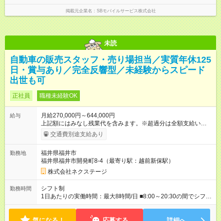
掲載元企業名
SBモバイルサービス株式会社
未読
自動車の販売スタッフ・売り場担当／実質年休125
日・賞与あり／完全反響型／未経験からスピード
出世も可
正社員
職種未経験OK
月給270,000円～644,000円
給与
上記額にはみなし残業代を含みます。※超過分は全額支給いたし
ます。 みなし残業代 59,000円／月 みなし残業時間 29時間／月
交通費別途支給あり
※スキル・能力等を考慮の上決定します。 ＼★ご希望の働き方
に合わせて、以下の3タイプから自由に選択可能です★／ ■グロ
福井県福井市
勤務地
ーバル型（全国転勤あり） 月収32万円～64万4，000円 ※グロ
福井県福井市開発町8-4（最寄り駅：越前新保駅）
ーバル手当4万1，000円／月を含みます。 ■中域型（エリア内勤
務：県を跨ぐ転勤あり・転居は応相談） 月収29万円～60万7，
株式会社ネクステージ
000円 ■地域限定型（転居を伴う転勤なし：通勤可能な範囲の
み） 月収270万～58万3，000円 【 昇給・賞与 】 ■昇給：年1
シフト制
勤務時間
回 ■賞与：通常賞与/年4回＋チーム賞与/年2回（☆あなたの活躍
1日あたりの実働時間：最大8時間/日 ■8:00～20:30の間でシフト
に合わせて支給！※規定あり） 【試用期間】試用期間あり 試用
制（実働8h／休憩60分） ※9:30～18:30（メイン時間帯）を軸
期間の長さ：3ヶ月 雇用形態、給与は本採用時と同じです。
に早番・遅番あり ＼★深夜・夜勤なし＆残業月平均17h★／ 残
気になる！
業が少なめなので、仕事終わりの趣味や家族と過ごす時間もた
応募する
詳細へ