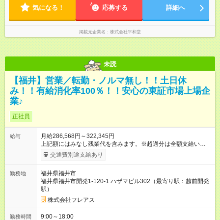
す
気になる！
応募する
詳細へ
掲載元企業名
株式会社平和堂
未読
【福井】営業／転勤・ノルマ無し！！土日休
み！！有給消化率100％！！安心の東証市場上場企
業♪
正社員
月給286,568円～322,345円
給与
上記額にはみなし残業代を含みます。※超過分は全額支給いたし
ます。 みなし残業代 62,298円 ～ 70,075円／月 みなし残業時
交通費別途支給あり
間 38時間／月 ※試用期間は３ヶ月で、その間の雇用形態は変更
はありません。 上記額にはみなし残業代（月38時間）などの諸
福井県福井市
勤務地
手当を含みます。 ※超過分は全額支給します。 ※給料は経験を
福井県福井市開発1-120-1 ハザマビル302（最寄り駅：越前開発
考慮し決定致します。 【試用期間】試用期間あり 試用期間の長
駅）
さ：3ヶ月 雇用形態、給与は本採用時と同じです。
株式会社フレアス
9:00～18:00
勤務時間