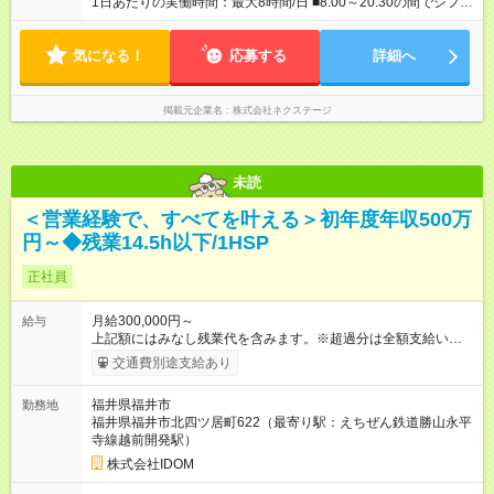
1日あたりの実働時間：最大8時間/日 ■8:00～20:30の間でシフト
に合わせて支給！※規定あり） 【試用期間】試用期間あり 試用
制（実働8h／休憩60分） ※9:30～18:30（メイン時間帯）を軸
期間の長さ：3ヶ月 雇用形態、給与は本採用時と同じです。
に早番・遅番あり ＼★深夜・夜勤なし＆残業月平均17h★／ 残
気になる！
業が少なめなので、仕事終わりの趣味や家族と過ごす時間もた
応募する
詳細へ
っぷり確保！ 無理なく安定したリズムで働けます◎
掲載元企業名
株式会社ネクステージ
未読
＜営業経験で、すべてを叶える＞初年度年収500万
円～◆残業14.5h以下/1HSP
正社員
月給300,000円～
給与
上記額にはみなし残業代を含みます。※超過分は全額支給いたし
ます。 みなし残業代 40,817円 以上／月 みなし残業時間 20時間
交通費別途支給あり
／月 月給＋インセンティブ＋賞与 ※前職給与・経験を考慮し、
決定いたします。 ＼頑張りはさらに給与で還元！／ ★昇給査定
福井県福井市
勤務地
年1回 ★能力給査定年3回 ★賞与年2回／平均3ヶ月分 ★インセン
福井県福井市北四ツ居町622（最寄り駅：えちぜん鉄道勝山永平
ティブ（毎月支給／年平均支給額：90万円） ★管理職昇格後：
寺線越前開発駅）
月収目安55万円、年収650万円～1000万円前後 ◎キャリアアッ
プも応援！ 若手のうちから、様々なキャリアにチャレンジでき
株式会社IDOM
るのも当社ならでは。1年後に店長になったメンバーもいます。