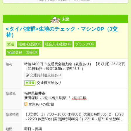
掲載元企業名
大東建託リーシング株式会社
未読
<タイパ抜群>生地のチェック・マシンOP（3交
替）
派遣
職種未経験OK
社会人未経験OK
ブランクOK
WEB登録・面接OK
時給1400円 ※交通費全額支給（規定あり） 【月収例】26.8万円
給与
（21日勤務＋残業10.5h＋深夜43.7h）
交通費別途支給あり
交通費支給あり
交通費
福井県福井市
勤務地
新田塚駅
/
福井(福井県)駅
/
福井口駅
空調ありの職場!
【3交替】 1）7:00～16:00 休憩60分 [実働]8時間00分 2）13:20
勤務時間
～22:20 休憩60分 [実働]8時間00分 3）22:10～翌7:10 休憩60
分 [実働]8時間00分
即日～長期
期間