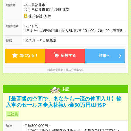
験を考慮し決定いたします 【管理職昇格後の収入例】 月収55万
福井県福井市
勤務地
円～ （月給40万円＋地域手当2万5000円＋管理職手当2万円＋店
福井県福井市北四ツ居町622
舗規模手当5万円＋管理職能力給5万5000円） ※想定年収650万
円～1000万円前後（業績評価により変動） ※能力に応じて即昇
株式会社IDOM
級、早期昇進も可能です。 【試用期間】試用期間あり 試用期間
の長さ：4ヶ月 雇用形態、給与は本採用時と同じです。
シフト制
勤務時間
1日あたりの実働時間：最大8時間/日 10：00～20：00（実働8時
間）
10名以上の大量募集
特徴
気になる！
応募する
詳細へ
掲載元企業名
株式会社IDOM
未読
【最高級の空間で、あなたも一流の仲間入り】輸
入車のセールス◆入社祝い金50万円/1HSP
正社員
月給300,000円～
給与
上記額にはみなし残業代を含みます。※超過分は全額支給いたし