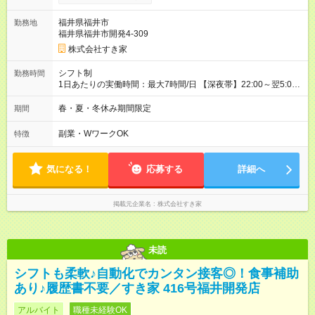
試用期間の実態は30日（※条件変更なし）ですが、切り上げで
一ヶ月とさせていただきます。 研修制度あり：15時間(研修中も
福井県福井市
勤務地
同時給）
福井県福井市開発4-309
株式会社すき家
シフト制
勤務時間
1日あたりの実働時間：最大7時間/日 【深夜帯】22:00～翌5:00
週2日～・1日2h～OK◎ ※22:00から翌5:00までは18歳以上の方
のみ勤務可能です（18歳未満の深夜業務禁止のため） ★深夜で
春・夏・冬休み期間限定
期間
も安心して働けます★ すき家では、ワンオペを禁止していま
す。 必ず、2名以上での勤務を行いますので、安心して働けま
副業・WワークOK
特徴
す。
気になる！
応募する
詳細へ
掲載元企業名
株式会社すき家
未読
シフトも柔軟♪自動化でカンタン接客◎！食事補助
あり♪履歴書不要／すき家 416号福井開発店
アルバイト
職種未経験OK