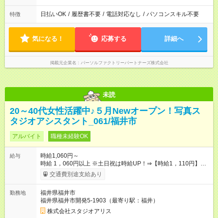
日払いOK
/
履歴書不要
/
電話対応なし
/
パソコンスキル不要
特徴
気になる！
応募する
詳細へ
掲載元企業名
パーソルファクトリーパートナーズ株式会社
未読
20～40代女性活躍中♪５月Newオープン！写真ス
タジオアシスタント_061/福井市
アルバイト
職種未経験OK
時給1,060円～
給与
時給 1，060円以上 ※土日祝は時給UP！⇒【時給1，110円】に♪
※交通費もしっかり支給（月30，000円まで） 【時給UPのチャ
交通費別途支給あり
ンスもたくさん！やりがいも◎】 頑張りはちゃ～んと時給に反
映します！ 《チャンス１》準社員になると… 週24ｈ以上（土日
福井県福井市
勤務地
祝含む）のシフトインで 「準社員」に！⇒ 時給30円UP！ 《チ
福井県福井市開発5-1903（最寄り駅：福井）
ャンス２》社内資格をGETすると… 年2回の昇格審査クリアで、
専門スキルをGET！⇒ 時給100円以上UPも夢じゃない！ 【急な
株式会社スタジオアリス