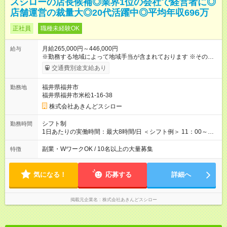
スシローの店長候補◎業界1位の会社で経営者に◎
店舗運営の裁量大◎20代活躍中◎平均年収696万
正社員
職種未経験OK
月給265,000円～446,000円
給与
※勤務する地域によって地域手当が含まれております ※その他ブ
ロック外勤務手当を支給。1分単位での残業代（100％支給）や
交通費別途支給あり
年3回の賞与、諸手当も別途支給します。 ＜月給例＞ 【例1】転
勤のない「エリア限定勤務制度」の場合 東京23区内勤務の場
福井県福井市
勤務地
合：月給28万円＋残業代・諸手当 ※地域手当2万円が含まれま
福井県福井市米松1-16-38
す。 【例2】転居可能の「ブロック限定勤務制度」の場合 ブロ
ック外東京23区内勤務の場合：月給29万5000円＋残業代・諸手
株式会社あきんどスシロー
当 ※地域手当2万円やブロック外勤務手当1万5000円が含まれま
す。 ＜水準以上の収入を得られる環境！＞ 全社員の平均年収は
シフト制
勤務時間
603万円（平均月給38万9000円／2025年度実績）で、店長の平
1日あたりの実働時間：最大8時間/日 ＜シフト例＞ 11：00～
均年収は696万円（平均月給43万9000円／2025年度実績）。 さ
20：00、12：00～21：00、15：00～24：00 ※1ヶ月単位の変
らに自己負担額2万円の寮や各種手当があるため「前職より貯金
形労働時間制（週平均実働40時間） ◎残業は月30h程度。1店舗
副業・WワークOK / 10名以上の大量募集
特徴
できている」と話す社員が多くいます！ 【試用期間】試用期間
に複数社員が配属されるためシフトを調整しやすいのが特徴。
あり 試用期間の長さ：3ヶ月 雇用形態、給与は本採用時と同じ
出勤前にジムに通う社員も多くいま す。繁忙期以外は1日通して
です。
働くことがほぼありません！
気になる！
応募する
詳細へ
掲載元企業名
株式会社あきんどスシロー