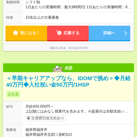
【試用期間】試用期間あり 試用期間の長さ：4ヶ月 雇用形態、
シフト制
勤務時間
給与は本採用時と同じです。
1日あたりの実働時間：最大8時間/日 1日あたりの実働時間：8時
間 シフト制
10名以上の大量募集
特徴
気になる！
応募する
詳細へ
掲載元企業名
株式会社IDOM
未読
＜早期キャリアアップなら、IDOMで挑め＞◆月給
40万円◆入社祝い金50万円/1HSP
正社員
月給400,000円～
給与
上記額にはみなし残業代を含みます。※超過分は全額支給いたし
ます。 みなし残業代 51,021円 以上／月 みなし残業時間 20時間
交通費別途支給あり
／月 ※前職給与・経験を考慮し、決定いたします。 給与にプラ
スしてもらえる手当・インセンティブ ■交通費（月7万円まで）
福井県福井市
勤務地
■地域給（月2万5000円まで ※地域による） ■能力給（月最大9
福井県福井市北四ツ居町622
万9000円） ■店長能力給（月最大35万2000円） ■インセンティ