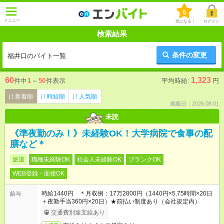
0
メニュー
気になる！
ログイン
検索結果
条件の変更
福井口のバイト一覧
60
1,323
件中
1
～
50
件表示
平均時給:
円
新着順
時給順
人気順
掲載日：2026.08.01
未読
《準夜勤のみ！》未経験OK！大学病院で食事の配
膳など＊
派遣
職種未経験OK
社会人未経験OK
ブランクOK
WEB登録・面接OK
時給1440円 ＊月収例：17万2800円（1440円×5.75時間×20日
給与
＋夜勤手当360円×20日）★前払い制度あり（会社規定内）
交通費別途支給あり