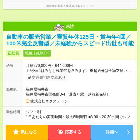
掲載元企業名
株式会社ネクステージ
未読
自動車の販売営業／実質年休125日・賞与年4回／
100％完全反響型／未経験からスピード出世も可能
正社員
職種未経験OK
月給270,000円～644,000円
給与
上記額にはみなし残業代を含みます。※超過分は全額支給いたし
ます。 みなし残業代 59,000円／月 みなし残業時間 29時間／月
交通費別途支給あり
※スキル・能力等を考慮の上決定します。 ＼★ご希望の働き方
に合わせて、以下の3タイプから自由に選択可能です★／ ■グロ
福井県福井市
勤務地
ーバル型（全国転勤あり） 月収32万円～64万4，000円 ※グロ
福井県福井市開発町8-4（最寄り駅：越前新保駅）
ーバル手当4万1，000円／月を含みます。 ■中域型（エリア内勤
務：県を跨ぐ転勤あり・転居は応相談） 月収29万円～60万7，
株式会社ネクステージ
000円 ■地域限定型（転居を伴う転勤なし：通勤可能な範囲の
み） 月収270万～58万3，000円 【 昇給・賞与 】 ■昇給：年1
シフト制
勤務時間
回 ■賞与：通常賞与/年4回＋チーム賞与/年2回（☆あなたの活躍
1日あたりの実働時間：最大8時間/日 ■8:00～20:30の間でシフト
に合わせて支給！※規定あり） 【試用期間】試用期間あり 試用
制（実働8h／休憩60分） ※9:30～18:30（メイン時間帯）を軸
期間の長さ：3ヶ月 雇用形態、給与は本採用時と同じです。
に早番・遅番あり ＼★深夜・夜勤なし＆残業月平均17h★／ 残
気になる！
業が少なめなので、仕事終わりの趣味や家族と過ごす時間もた
応募する
詳細へ
っぷり確保！ 無理なく安定したリズムで働けます◎