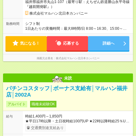
福井県福井市丸山1-107（最寄り駅：えちぜん鉄道勝山永平寺線
『越前開発駅』）
株式会社マルハン北日本カンパニー
シフト制
勤務時間
1日あたりの実働時間：最大8時間/日 8:00～16:30、15:00～
24:00 実働1日4時間 ・最低勤務日数：週4日 ★フリーター・学
生・既婚者・未経験者歓迎！ ★土日勤務できる方歓迎
気になる！
応募する
詳細へ
掲載元企業名
株式会社マルハン北日本カンパニー
未読
パチンコスタッフ│ボーナス支給有│マルハン福井
店│2002A
アルバイト
職種未経験OK
時給1,400円～1,850円
給与
★平日17時以降・土日祝時給100円UP ★22時以降時給25％UP
※研修期間125時間(最大250時間)までは、時給1300円 【試用期
交通費別途支給あり
間】試用期間なし