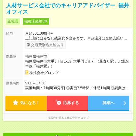
人材サービス会社でのキャリアアドバイザー 福井
オフィス
正社員
職種未経験OK
月給301,000円～
給与
上記額にはみなし残業代を含みます。※超過分は全額支給いたし
ます。 みなし残業代 54,000円／月 みなし残業時間 26時間／月
交通費別途支給あり
月給301,000円以上＋賞与年2回＋決算賞与年1回 ※上記の金額
には、固定残業代・月26時間分／54,000円、地域手当7000円以
福井県福井市
勤務地
上を含みます。上記を超える時間外労働分は追加で支給しま
福井県福井市大手3丁目1-13 大手門ビル7F（最寄り駅：JR北陸
す。 ※給与は経験年数、マネジメント経験など、当社規定によ
本線「福井駅」）
り決定します。 【試用期間】試用期間あり 試用期間の長さ：2
ヶ月 雇用形態、給与は本採用時と同じです。
株式会社グロップ
9:00～17:30
勤務時間
実働時間：7時間30分/日 ◎実働7.5時間／休憩1時間 ◎残業は月
平均28.5時間です。
気になる！
応募する
詳細へ
掲載元企業名
株式会社グロップ