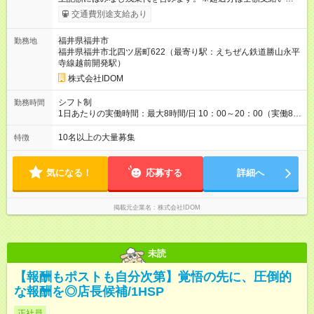
ます。 みなし残業代 40,817円 以上／月 みなし残業時間 20時間
交通費別途支給あり
／月 月給＋インセンティブ＋賞与 ※前職給与・経験を考慮し、
決定いたします。 ＼頑張りはさらに給与で還元！／ ★昇給査定
福井県福井市
勤務地
年1回 ★能力給査定年3回 ★賞与年2回／平均3ヶ月分 ★インセン
福井県福井市北四ツ居町622（最寄り駅：えちぜん鉄道勝山永平
ティブ（毎月支給／年平均支給額：90万円） ★管理職昇格後：
寺線越前開発駅）
月収目安55万円、年収650万円～1000万円前後 ◎キャリアアッ
プも応援！ 若手のうちから、様々なキャリアにチャレンジでき
株式会社IDOM
るのも当社ならでは。1年後に店長になったメンバーもいます。
【試用期間】試用期間あり 試用期間の長さ：4ヶ月 雇用形態、
シフト制
勤務時間
給与は本採用時と同じです。
1日あたりの実働時間：最大8時間/日 10：00～20：00（実働8時
間） ★ムリのない働き方にしています。 「夜9時以降の社内チ
ャット使用禁止」「休日の機器使用禁止」などルールを設けて
10名以上の大量募集
特徴
います。一人ひとりが前向きに働けるよう、これからも環境を
整えていくのでご安心ください。
気になる！
応募する
詳細へ
掲載元企業名
株式会社IDOM
未読
【報酬もポストも自分次第】覚悟の先に、圧倒的
な報酬を◎店長候補/1HSP
正社員