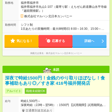
福井県福井市
勤務地
福井県福井市丸山1-107（最寄り駅：えちぜん鉄道勝山永平寺線
『越前開発駅』）
株式会社マルハン北日本カンパニー
シフト制
勤務時間
1日あたりの実働時間：最大8時間/日 8:00～16:30、15:00～
24:00 実働1日4時間 ・最低勤務日数：週4日 ★フリーター・学
生・既婚者・未経験者歓迎！ ★土日勤務できる方歓迎
気になる！
応募する
詳細へ
掲載元企業名
株式会社マルハン北日本カンパニー
未読
深夜で時給1500円！金銭のやり取りほぼなし！食
事補助もあり◎／すき家 416号福井開発店
アルバイト
職種未経験OK
時給1,500円～
給与
深夜時給（22時～翌5時）：1500円 【試用期間】試用期間あり
試用期間の長さ：1ヶ月 雇用形態、給与は本採用時と同じです。
交通費別途支給あり