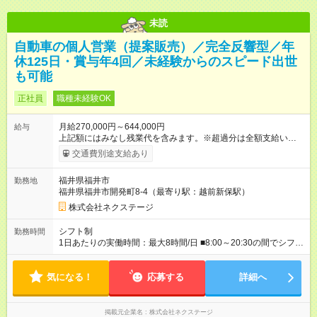
未読
自動車の個人営業（提案販売）／完全反響型／年
休125日・賞与年4回／未経験からのスピード出世
も可能
正社員
職種未経験OK
月給270,000円～644,000円
給与
上記額にはみなし残業代を含みます。※超過分は全額支給いたし
ます。 みなし残業代 59,000円／月 みなし残業時間 29時間／月
交通費別途支給あり
※スキル・能力等を考慮の上決定します。 ＼★ご希望の働き方
に合わせて、以下の3タイプから自由に選択可能です★／ ■グロ
福井県福井市
勤務地
ーバル型（全国転勤あり） 月収32万円～64万4，000円 ※グロ
福井県福井市開発町8-4（最寄り駅：越前新保駅）
ーバル手当4万1，000円／月を含みます。 ■中域型（エリア内勤
務：県を跨ぐ転勤あり・転居は応相談） 月収29万円～60万7，
株式会社ネクステージ
000円 ■地域限定型（転居を伴う転勤なし：通勤可能な範囲の
み） 月収270万～58万3，000円 【 昇給・賞与 】 ■昇給：年1
シフト制
勤務時間
回 ■賞与：通常賞与/年4回＋チーム賞与/年2回（☆あなたの活躍
1日あたりの実働時間：最大8時間/日 ■8:00～20:30の間でシフト
に合わせて支給！※規定あり） 【試用期間】試用期間あり 試用
制（実働8h／休憩60分） ※9:30～18:30（メイン時間帯）を軸
期間の長さ：3ヶ月 雇用形態、給与は本採用時と同じです。
に早番・遅番あり ＼★深夜・夜勤なし＆残業月平均17h★／ 残
気になる！
業が少なめなので、仕事終わりの趣味や家族と過ごす時間もた
応募する
詳細へ
っぷり確保！ 無理なく安定したリズムで働けます◎
掲載元企業名
株式会社ネクステージ