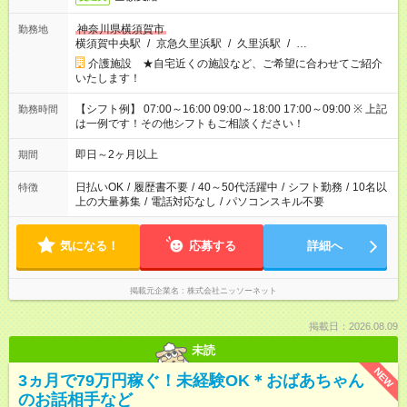
神奈川県横須賀市
勤務地
横須賀中央駅
/
京急久里浜駅
/
久里浜駅
/
…
介護施設 ★自宅近くの施設など、ご希望に合わせてご紹介
いたします！
【シフト例】 07:00～16:00 09:00～18:00 17:00～09:00 ※ 上記
勤務時間
は一例です！その他シフトもご相談ください！
即日～2ヶ月以上
期間
日払いOK
/
履歴書不要
/
40～50代活躍中
/
シフト勤務
/
10名以
特徴
上の大量募集
/
電話対応なし
/
パソコンスキル不要
気になる！
応募する
詳細へ
掲載元企業名
株式会社ニッソーネット
掲載日：2026.08.09
未読
NEW
3ヵ月で79万円稼ぐ！未経験OK＊おばあちゃん
のお話相手など