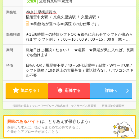
交通費支給※規定有
交通費
神奈川県横須賀市
勤務地
横須賀中央駅
/
京急久里浜駅
/
久里浜駅
/
…
≪勤務地が選べる≫病院でのお仕事です。
★1日6時間～の時短シフトOK ★都合に合わせてシフトが決めら
勤務時間
れます シフト例： 7：00～16：00 9：00～15：00 9：00～
18：00 11：00～20：00 など ※Wワークの場合、他のお仕事と
合わせ週40時間超の就業はご案内できません ※法令に基づき、
開始日はご相談ください！ ★急募 ★職場が気に入れば、長期
期間
週20時間以上勤務は社会保険への加入対象となります ※労働者
でも働けます！
派遣法（日雇い派遣の原則禁止）により、短時間・短期間の就
業はご案内が難しい場合があります
日払いOK
/
履歴書不要
/
40～50代活躍中
/
副業・WワークOK
/
特徴
シフト勤務
/
10名以上の大量募集
/
電話対応なし
/
パソコンスキ
ル不要
気になる！
応募する
詳細へ
掲載元企業名
マンパワーグループ株式会社 ケアサービス事業部 （医療福祉介護関連）
興味のあるバイト
は、とりあえず保存しよう♪
保存した求人は、後からまとめて応募できるよ。
企業からアプローチが届くことも！