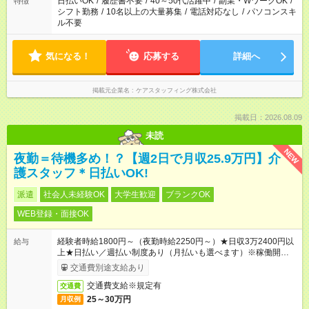
日払いOK
/
履歴書不要
/
40～50代活躍中
/
副業・WワークOK
/
特徴
シフト勤務
/
10名以上の大量募集
/
電話対応なし
/
パソコンスキ
ル不要
気になる！
応募する
詳細へ
掲載元企業名
ケアスタッフィング株式会社
掲載日：2026.08.09
未読
NEW
夜勤＝待機多め！？【週2日で月収25.9万円】介
護スタッフ＊日払いOK!
派遣
社会人未経験OK
大学生歓迎
ブランクOK
WEB登録・面接OK
経験者時給1800円～（夜勤時給2250円～）★日収3万2400円以
給与
上★日払い／週払い制度あり（月払いも選べます）※稼働開始時
は手続き完了次第のお支払いとなります。
交通費別途支給あり
交通費支給※規定有
交通費
25～30万円
月収例