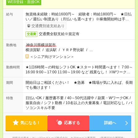
WEB登録・面接OK
無資格未経験：時給1600円～ 経験者：時給1800円～ ★日払
給与
い／週払い制度あり（月払いも選べます）※稼働開始時は手続き
完了次第のお支払いとなります。
交通費別途支給あり
交通費全額支給※規定有
交通費
神奈川県横須賀市
勤務地
横須賀駅
/
追浜駅
/
ＹＲＰ野比駅
/
…
＜シニア向けマンション＞
★1日6時間～の時短シフトOK ★スタート時間選べます！ 7:00～
勤務時間
16:00 9:00～17:00 11:00～19:00 など 残業なし！ ※Wワークの
場合、他のお仕事と合わせ週40時間超の就業はご案内できませ
ん ※法令に基づき、週20時間以上勤務は社会保険への加入対象
開始日はご相談ください！ ★急募 ★職場が気に入れば、長期
期間
となります ※労働者派遣法（日雇い派遣の原則禁止）により、
でも働けます！
短時間・短期間の就業はご案内が難しい場合があります
日払いOK
/
履歴書不要
/
40～50代活躍中
/
副業・WワークOK
/
特徴
服装自由
/
シフト勤務
/
10名以上の大量募集
/
電話対応なし
/
パ
ソコンスキル不要
気になる！
応募する
詳細へ