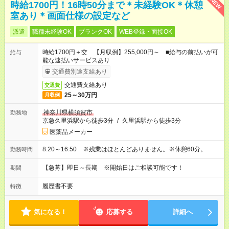
NEW
時給1700円！16時50分まで＊未経験OK＊休憩
室あり＊画面仕様の設定など
派遣
職種未経験OK
ブランクOK
WEB登録・面接OK
時給1700円＋交 【月収例】255,000円～ ■給与の前払いが可
給与
能な速払いサービスあり
交通費別途支給あり
交通費支給あり
交通費
25～30万円
月収例
神奈川県横須賀市
勤務地
京急久里浜駅から徒歩3分
/
久里浜駅から徒歩3分
医薬品メーカー
8:20～16:50 ※残業はほとんどありません。※休憩60分。
勤務時間
【急募】即日～長期 ※開始日はご相談可能です！
期間
履歴書不要
特徴
気になる！
応募する
詳細へ