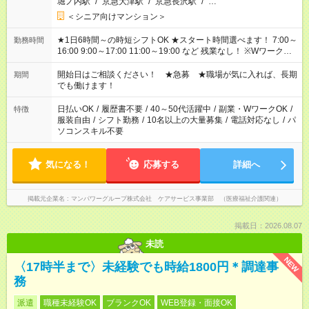
堀ノ内駅
/
京急大津駅
/
京急長沢駅
/
…
＜シニア向けマンション＞
★1日6時間～の時短シフトOK ★スタート時間選べます！ 7:00～
勤務時間
16:00 9:00～17:00 11:00～19:00 など 残業なし！ ※Wワークの
場合、他のお仕事と合わせ週40時間超の就業はご案内できませ
ん ※法令に基づき、週20時間以上勤務は社会保険への加入対象
開始日はご相談ください！ ★急募 ★職場が気に入れば、長期
期間
となります ※労働者派遣法（日雇い派遣の原則禁止）により、
でも働けます！
短時間・短期間の就業はご案内が難しい場合があります
日払いOK
/
履歴書不要
/
40～50代活躍中
/
副業・WワークOK
/
特徴
服装自由
/
シフト勤務
/
10名以上の大量募集
/
電話対応なし
/
パ
ソコンスキル不要
気になる！
応募する
詳細へ
掲載元企業名
マンパワーグループ株式会社 ケアサービス事業部 （医療福祉介護関連）
掲載日：2026.08.07
未読
NEW
〈17時半まで〉未経験でも時給1800円＊調達事
務
派遣
職種未経験OK
ブランクOK
WEB登録・面接OK