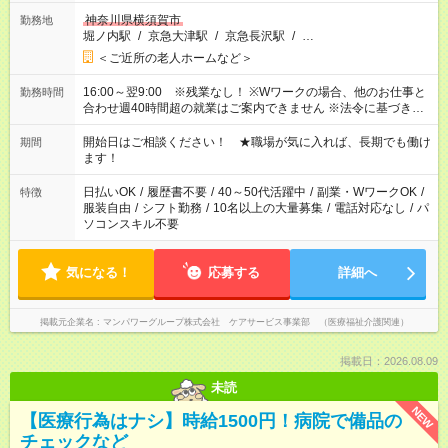
神奈川県横須賀市
勤務地
堀ノ内駅
/
京急大津駅
/
京急長沢駅
/
…
＜ご近所の老人ホームなど＞
16:00～翌9:00 ※残業なし！ ※Wワークの場合、他のお仕事と
勤務時間
合わせ週40時間超の就業はご案内できません ※法令に基づき、
週20時間以上勤務は社会保険への加入対象となります ※労働者
派遣法（日雇い派遣の原則禁止）により、短時間・短期間の就
開始日はご相談ください！ ★職場が気に入れば、長期でも働け
期間
業はご案内が難しい場合があります
ます！
日払いOK
/
履歴書不要
/
40～50代活躍中
/
副業・WワークOK
/
特徴
服装自由
/
シフト勤務
/
10名以上の大量募集
/
電話対応なし
/
パ
ソコンスキル不要
気になる！
応募する
詳細へ
掲載元企業名
マンパワーグループ株式会社 ケアサービス事業部 （医療福祉介護関連）
掲載日：2026.08.09
未読
NEW
【医療行為はナシ】時給1500円！病院で備品の
チェックなど