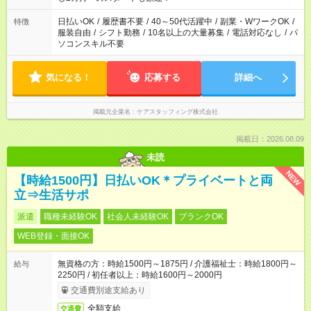
日払いOK
/
履歴書不要
/
40～50代活躍中
/
副業・WワークOK
/
特徴
服装自由
/
シフト勤務
/
10名以上の大量募集
/
電話対応なし
/
パ
ソコンスキル不要
気になる！
応募する
詳細へ
掲載元企業名
ケアスタッフィング株式会社
掲載日：2026.08.09
未読
NEW
【時給1500円】日払いOK＊プライベートと両
立⇒生活サポ
派遣
職種未経験OK
社会人未経験OK
ブランクOK
WEB登録・面接OK
無資格の方：時給1500円～1875円 / 介護福祉士：時給1800円～
給与
2250円 / 初任者以上：時給1600円～2000円
交通費別途支給あり
全額支給
交通費