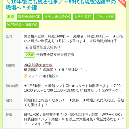
NEW
＼10年後にも残る仕事／～60代も現役活躍中の
職場へ＊介護
派遣
職種未経験OK
社会人未経験OK
大学生歓迎
ブランクOK
WEB登録・面接OK
無資格未経験：時給1600円～ 経験者：時給1800円～ ★日払
給与
い／週払い制度あり（月払いも選べます）※稼働開始時は手続き
完了次第のお支払いとなります。
交通費別途支給あり
交通費全額支給※規定有
交通費
神奈川県横須賀市
勤務地
横須賀駅
/
追浜駅
/
ＹＲＰ野比駅
/
…
＜シニア向け施設＞
★1日6時間～の時短シフトOK ★スタート時間選べます！ 7:00～
勤務時間
16:00 9:00～17:00 11:00～19:00 など 残業なし！ ※Wワークの
場合、他のお仕事と合わせ週40時間超の就業はご案内できませ
ん ※法令に基づき、週20時間以上勤務は社会保険への加入対象
開始日はご相談ください！ ★急募 ★職場が気に入れば、長期
期間
となります ※労働者派遣法（日雇い派遣の原則禁止）により、
でも働けます！
短時間・短期間の就業はご案内が難しい場合があります
日払いOK
/
履歴書不要
/
40～50代活躍中
/
副業・WワークOK
/
特徴
服装自由
/
シフト勤務
/
10名以上の大量募集
/
電話対応なし
/
パ
ソコンスキル不要