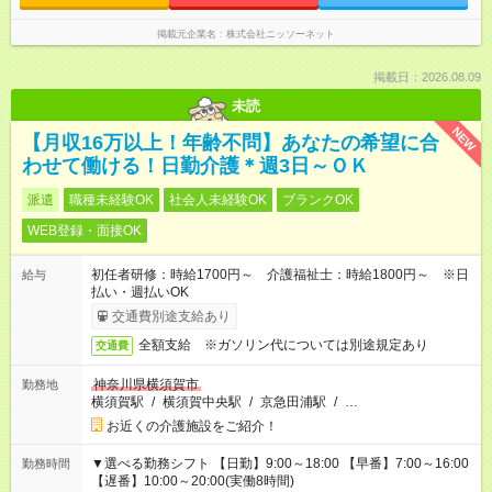
掲載元企業名
株式会社ニッソーネット
掲載日：2026.08.09
未読
NEW
【月収16万以上！年齢不問】あなたの希望に合
わせて働ける！日勤介護＊週3日～ＯＫ
派遣
職種未経験OK
社会人未経験OK
ブランクOK
WEB登録・面接OK
初任者研修：時給1700円～ 介護福祉士：時給1800円～ ※日
給与
払い・週払いOK
交通費別途支給あり
全額支給 ※ガソリン代については別途規定あり
交通費
神奈川県横須賀市
勤務地
横須賀駅
/
横須賀中央駅
/
京急田浦駅
/
…
お近くの介護施設をご紹介！
▼選べる勤務シフト 【日勤】9:00～18:00 【早番】7:00～16:00
勤務時間
【遅番】10:00～20:00(実働8時間)