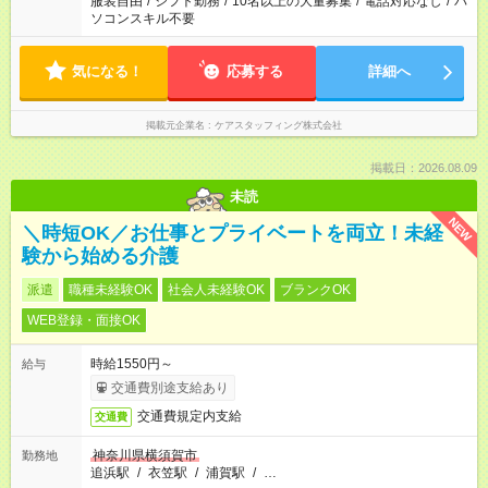
服装自由
/
シフト勤務
/
10名以上の大量募集
/
電話対応なし
/
パ
ソコンスキル不要
気になる！
応募する
詳細へ
掲載元企業名
ケアスタッフィング株式会社
掲載日：2026.08.09
未読
NEW
＼時短OK／お仕事とプライベートを両立！未経
験から始める介護
派遣
職種未経験OK
社会人未経験OK
ブランクOK
WEB登録・面接OK
時給1550円～
給与
交通費別途支給あり
交通費規定内支給
交通費
神奈川県横須賀市
勤務地
追浜駅
/
衣笠駅
/
浦賀駅
/
…