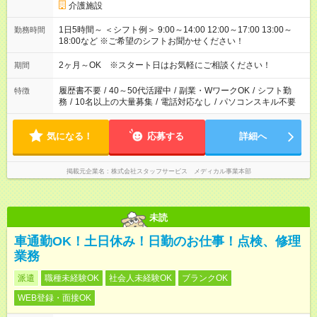
介護施設
1日5時間～ ＜シフト例＞ 9:00～14:00 12:00～17:00 13:00～
勤務時間
18:00など ※ご希望のシフトお聞かせください！
2ヶ月～OK ※スタート日はお気軽にご相談ください！
期間
履歴書不要
/
40～50代活躍中
/
副業・WワークOK
/
シフト勤
特徴
務
/
10名以上の大量募集
/
電話対応なし
/
パソコンスキル不要
気になる！
応募する
詳細へ
掲載元企業名
株式会社スタッフサービス メディカル事業本部
未読
車通勤OK！土日休み！日勤のお仕事！点検、修理
業務
派遣
職種未経験OK
社会人未経験OK
ブランクOK
WEB登録・面接OK