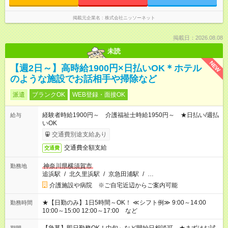
掲載元企業名
株式会社ニッソーネット
掲載日：2026.08.08
未読
NEW
【週2日～】高時給1900円×日払いOK＊ホテル
のような施設でお話相手や掃除など
派遣
ブランクOK
WEB登録・面接OK
経験者時給1900円～ 介護福祉士時給1950円～ ★日払い/週払
給与
いOK
交通費別途支給あり
交通費全額支給
交通費
神奈川県横須賀市
勤務地
追浜駅
/
北久里浜駅
/
京急田浦駅
/
…
介護施設や病院 ※ご自宅近辺からご案内可能
★【日勤のみ】1日5時間～OK！ ≪シフト例≫ 9:00～14:00
勤務時間
10:00～15:00 12:00～17:00 など