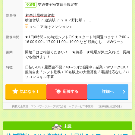
交通費全額支給※規定有
交通費
神奈川県横須賀市
勤務地
横須賀駅
/
追浜駅
/
ＹＲＰ野比駅
/
…
＜シニア向けマンション＞
★1日6時間～の時短シフトOK ★スタート時間選べます！ 7:00～
勤務時間
16:00 9:00～17:00 11:00～19:00 など 残業なし！ ※Wワークの
場合、他のお仕事と合わせ週40時間超の就業はご案内できませ
ん ※法令に基づき、週20時間以上勤務は社会保険への加入対象
開始日はご相談ください！ ★急募 ★職場が気に入れば、長期
期間
となります ※労働者派遣法（日雇い派遣の原則禁止）により、
でも働けます！
短時間・短期間の就業はご案内が難しい場合があります
日払いOK
/
履歴書不要
/
40～50代活躍中
/
副業・WワークOK
/
特徴
服装自由
/
シフト勤務
/
10名以上の大量募集
/
電話対応なし
/
パ
ソコンスキル不要
気になる！
応募する
詳細へ
掲載元企業名
マンパワーグループ株式会社 ケアサービス事業部 （医療福祉介護関連）
未読