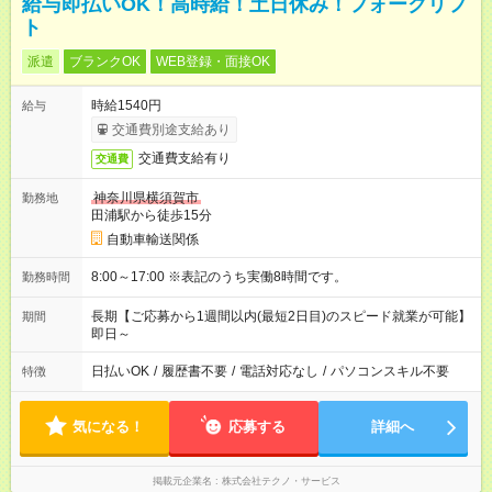
給与即払いOK！高時給！土日休み！フォークリフ
ト
派遣
ブランクOK
WEB登録・面接OK
時給1540円
給与
交通費別途支給あり
交通費支給有り
交通費
神奈川県横須賀市
勤務地
田浦駅から徒歩15分
自動車輸送関係
8:00～17:00 ※表記のうち実働8時間です。
勤務時間
長期【ご応募から1週間以内(最短2日目)のスピード就業が可能】
期間
即日～
日払いOK
/
履歴書不要
/
電話対応なし
/
パソコンスキル不要
特徴
気になる！
応募する
詳細へ
掲載元企業名
株式会社テクノ・サービス