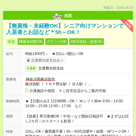
掲載日：2026.08.09
未読
NEW
【無資格・未経験OK】シニア向けマンションで
入居者とお話など＊5h～OK！
派遣
職種未経験OK
ブランクOK
WEB登録・面接OK
時給1800円～ ★日払い/週払いOK
給与
交通費別途支給あり
交通費全額支給
交通費
神奈川県横須賀市
勤務地
横須賀駅
/
ＹＲＰ野比駅
/
汐入駅
/
…
介護施設や病院 ※ご自宅近辺からご案内可能
★【日勤のみ】1日5時間～OK！ ≪シフト例≫ 9:00～14:00
勤務時間
10:00～15:00 12:00～17:00 など
【急募】即日勤務OK！中旬～など開始日相談可 ★まずはお試
期間
し2カ月～のスタートも歓迎！
日払いOK
/
履歴書不要
/
40～50代活躍中
/
副業・WワークOK
/
特徴