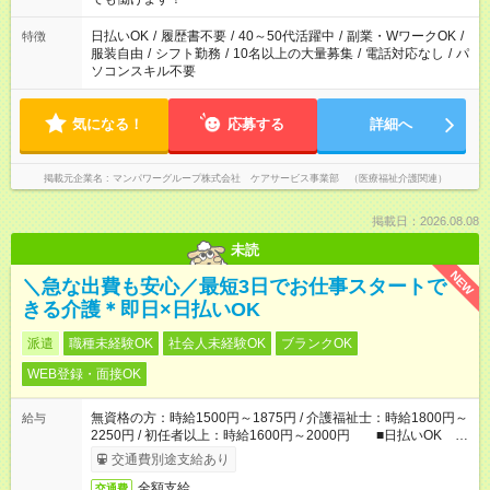
短時間・短期間の就業はご案内が難しい場合があります
日払いOK
/
履歴書不要
/
40～50代活躍中
/
副業・WワークOK
/
特徴
服装自由
/
シフト勤務
/
10名以上の大量募集
/
電話対応なし
/
パ
ソコンスキル不要
気になる！
応募する
詳細へ
掲載元企業名
マンパワーグループ株式会社 ケアサービス事業部 （医療福祉介護関連）
掲載日：2026.08.08
未読
NEW
＼急な出費も安心／最短3日でお仕事スタートで
きる介護＊即日×日払いOK
派遣
職種未経験OK
社会人未経験OK
ブランクOK
WEB登録・面接OK
無資格の方：時給1500円～1875円 / 介護福祉士：時給1800円～
給与
2250円 / 初任者以上：時給1600円～2000円 ■日払いOK ■
日収例：1万2000円（時給1500円×8h）
交通費別途支給あり
全額支給
交通費