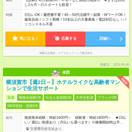
【急募】即日勤務OK！中旬～など開始日相談可 ★まずはお試
期間
し2カ月～のスタートも歓迎！
日払いOK
/
履歴書不要
/
40～50代活躍中
/
副業・WワークOK
/
特徴
服装自由
/
シフト勤務
/
10名以上の大量募集
/
電話対応なし
/
パ
ソコンスキル不要
気になる！
応募する
詳細へ
掲載元企業名
ケアスタッフィング株式会社
掲載日：2026.08.08
未読
NEW
横須賀市【週2日～】ホテルライクな高齢者マン
ションで生活サポート
派遣
職種未経験OK
社会人未経験OK
大学生歓迎
ブランクOK
WEB登録・面接OK
無資格未経験：時給1600円～ 経験者：時給1800円～ ★日払
給与
い／週払い制度あり（月払いも選べます）※稼働開始時は手続き
完了次第のお支払いとなります。
交通費別途支給あり