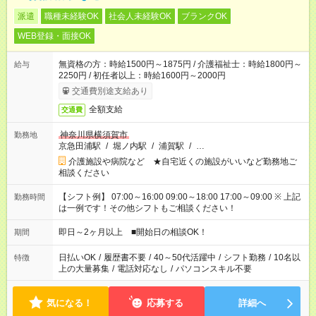
派遣
職種未経験OK
社会人未経験OK
ブランクOK
WEB登録・面接OK
無資格の方：時給1500円～1875円 / 介護福祉士：時給1800円～
給与
2250円 / 初任者以上：時給1600円～2000円
交通費別途支給あり
全額支給
交通費
神奈川県横須賀市
勤務地
京急田浦駅
/
堀ノ内駅
/
浦賀駅
/
…
介護施設や病院など ★自宅近くの施設がいいなど勤務地ご
相談ください
【シフト例】 07:00～16:00 09:00～18:00 17:00～09:00 ※ 上記
勤務時間
は一例です！その他シフトもご相談ください！
即日～2ヶ月以上 ■開始日の相談OK！
期間
日払いOK
/
履歴書不要
/
40～50代活躍中
/
シフト勤務
/
10名以
特徴
上の大量募集
/
電話対応なし
/
パソコンスキル不要
気になる！
応募する
詳細へ