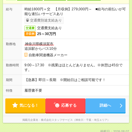
時給1800円＋交 【月収例】279,000円～ ■給与の前払いが可
給与
能な速払いサービスあり
交通費別途支給あり
交通費支給あり
交通費
25～30万円
月収例
神奈川県横須賀市
勤務地
追浜駅からバス10分
自動車関連機器メーカー
9:00～17:30 ※残業はほとんどありません。※休憩は45分で
勤務時間
す。
【急募】即日～長期 ※開始日はご相談可能です！
期間
履歴書不要
特徴
気になる！
応募する
詳細へ
掲載元企業名
株式会社スタッフサービス（神奈川・千葉・埼玉エリア）
掲載日：2026.08.07