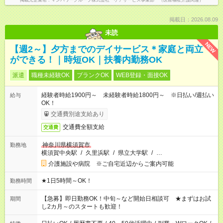
掲載元企業名
マンパワーグループ株式会社 ケアサービス事業部 （医療福祉介護関連）
掲載日：2026.08.09
未読
NEW
【週2～】夕方までのデイサービス＊家庭と両立
ができる！｜時短OK｜扶養内勤務OK
派遣
職種未経験OK
ブランクOK
WEB登録・面接OK
経験者時給1900円～ 未経験者時給1800円～ ※日払い/週払い
給与
OK！
交通費別途支給あり
交通費全額支給
交通費
神奈川県横須賀市
勤務地
横須賀中央駅
/
久里浜駅
/
県立大学駅
/
…
介護施設や病院 ※ご自宅近辺からご案内可能
★1日5時間～OK！
勤務時間
【急募】即日勤務OK！中旬～など開始日相談可 ★まずはお試
期間
し2カ月～のスタートも歓迎！