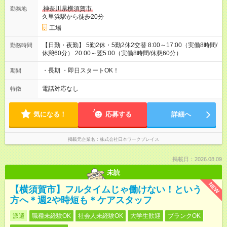
神奈川県横須賀市
勤務地
久里浜駅から徒歩20分
工場
【日勤・夜勤】 5勤2休・5勤2休2交替 8:00～17:00（実働8時間/
勤務時間
休憩60分） 20:00～翌5:00（実働8時間/休憩60分）
・長期 ・即日スタートOK！
期間
電話対応なし
特徴
気になる！
応募する
詳細へ
掲載元企業名
株式会社日本ワークプレイス
掲載日：2026.08.09
未読
NEW
【横須賀市】フルタイムじゃ働けない！という
方へ＊週2や時短も＊ケアスタッフ
派遣
職種未経験OK
社会人未経験OK
大学生歓迎
ブランクOK