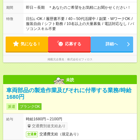
即日～長期 ＊あなたのご希望をお気軽にお聞かせください！
期間
日払いOK
/
履歴書不要
/
40～50代活躍中
/
副業・WワークOK
/
特徴
服装自由
/
シフト勤務
/
10名以上の大量募集
/
電話対応なし
/
パ
ソコンスキル不要
気になる！
応募する
詳細へ
掲載元企業名
株式会社ゼフィロス
未読
車両部品の製造作業及びそれに付帯する業務/時給
1680円
派遣
ブランクOK
時給1680円～2100円
給与
交通費別途支給あり
交通費支給（規定あり）
交通費