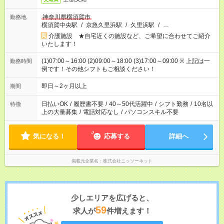
神奈川県横須賀市
勤務地
横須賀中央駅
/
京急久里浜駅
/
久里浜駅
/
…
介護施設 ★自宅近くの施設など、ご希望に合わせてご紹介
いたします！
(1)07:00～16:00 (2)09:00～18:00 (3)17:00～09:00 ※ 上記は一
勤務時間
例です！その他シフトもご相談ください！
即日～2ヶ月以上
期間
日払いOK
/
履歴書不要
/
40～50代活躍中
/
シフト勤務
/
10名以
特徴
上の大量募集
/
電話対応なし
/
パソコンスキル不要
気になる！
応募する
詳細へ
掲載元企業名
株式会社ニッソーネット
少しエリアを広げると、
59
求人が
件増えます！