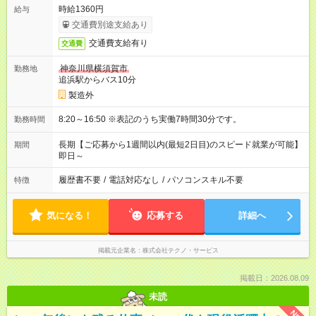
時給1360円
給与
交通費別途支給あり
交通費支給有り
交通費
神奈川県横須賀市
勤務地
追浜駅からバス10分
製造外
8:20～16:50 ※表記のうち実働7時間30分です。
勤務時間
長期【ご応募から1週間以内(最短2日目)のスピード就業が可能】
期間
即日～
履歴書不要
/
電話対応なし
/
パソコンスキル不要
特徴
気になる！
応募する
詳細へ
掲載元企業名
株式会社テクノ・サービス
掲載日：2026.08.09
未読