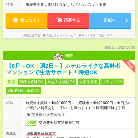
履歴書不要
/
電話対応なし
/
パソコンスキル不要
特徴
気になる！
応募する
詳細へ
掲載元企業名
株式会社スタッフサービス（神奈川・千葉・埼玉エリア）
掲載日：2026.08.08
未読
NEW
【8月～OK！週2日～】ホテルライクな高齢者
マンションで生活サポート＊時短OK
派遣
職種未経験OK
社会人未経験OK
大学生歓迎
ブランクOK
WEB登録・面接OK
無資格未経験：時給1600円～ 経験者：時給1800円～★日払い
給与
／週払い制度あり（月払いも選べます）※稼働開始時は手続き完
了次第のお支払いとなります。
交通費別途支給あり
交通費全額支給※規定有
交通費
神奈川県横須賀市
勤務地