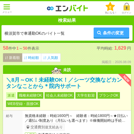
0
メニュー
気になる！
ログイン
検索結果
条件の変更
横須賀市で車通勤OKのバイト一覧
58
1,629
件中
1
～
50
件表示
平均時給:
円
新着順
時給順
人気順
掲載日：2026.08.09
未読
NEW
＼8月～OK！未経験OK！／シーツ交換などカン
タンなことから＊院内サポート
派遣
職種未経験OK
社会人未経験OK
大学生歓迎
ブランクOK
WEB登録・面接OK
無資格未経験：時給1600円～ 経験者：時給1800円～★日払い
給与
／週払い制度あり（月払いも選べます）※稼働開始時は手続き完
了次第のお支払いとなります。
交通費別途支給あり