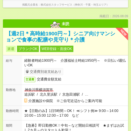
掲載元企業名
株式会社スタッフサービス（神奈川・千葉・埼玉エリア）
掲載日：2026.08.09
未読
NEW
【週2日＊高時給1900円～】シニア向けマンシ
ョンで食事の配膳や見守り＊介護
派遣
ブランクOK
WEB登録・面接OK
経験者時給1900円～ 介護福祉士時給1950円～ ※日払い/週払
給与
いOK
交通費別途支給あり
交通費全額支給
交通費
神奈川県横須賀市
勤務地
追浜駅
/
北久里浜駅
/
京急田浦駅
/
…
介護施設や病院 ※ご自宅近辺からご案内可能
★【日勤のみ】1日5時間～OK！ ≪シフト例≫ 9:00～14:00
勤務時間
10:00～15:00 12:00～17:00 など
【急募】即日勤務OK！中旬～など開始日相談可 ★まずはお試
期間
し2カ月～のスタートも歓迎！