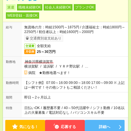
派遣
職種未経験OK
社会人未経験OK
ブランクOK
WEB登録・面接OK
無資格の方：時給1500円～1875円 / 介護福祉士：時給1800円～
給与
2250円 / 初任者以上：時給1600円～2000円
交通費別途支給あり
全額支給
交通費
25～30万円
月収例
神奈川県横須賀市
勤務地
横須賀駅
/
追浜駅
/
ＹＲＰ野比駅
/
…
病院 ★勤務地選べます！
【シフト例】 07:00～16:00 09:00～18:00 17:00～09:00 ※ 上記
勤務時間
は一例です！その他シフトもご相談ください！
即日～2ヶ月以上
期間
日払いOK
/
履歴書不要
/
40～50代活躍中
/
シフト勤務
/
10名以
特徴
上の大量募集
/
電話対応なし
/
パソコンスキル不要
気になる！
応募する
詳細へ