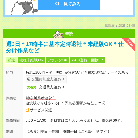
見てみる
掲載日：2026.08.08
未読
NEW
週3日＊17時半に基本定時退社＊未経験OK＊仕
分け作業など
派遣
職種未経験OK
ブランクOK
WEB登録・面接OK
時給1306円＋交 ■給与の前払いが可能な速払いサービスあり
給与
交通費別途支給あり
交通費支給あり
交通費
神奈川県横須賀市
勤務地
追浜駅から徒歩20分
/
野島公園駅から徒歩25分
サービス関連
8:30～17:30 ※残業はほとんどありません。※休憩60分。
勤務時間
【急募】即日～長期 ※開始日はご相談可能です！
期間