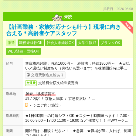
掲載日：2026.08.08
未読
NEW
【計画業務・家族対応ナシも叶う】現場に向き
合える＊高齢者ケアスタッフ
派遣
職種未経験OK
社会人未経験OK
大学生歓迎
ブランクOK
WEB登録・面接OK
無資格未経験：時給1600円～ 経験者：時給1800円～ ★日払
給与
い／週払い制度あり（月払いも選べます）※稼働開始時は手続き
完了次第のお支払いとなります。
交通費別途支給あり
交通費全額支給※規定有
交通費
神奈川県横須賀市
勤務地
堀ノ内駅
/
京急大津駅
/
京急長沢駅
/
…
＜シニア向け施設＞
★1日6時間～の時短シフトOK ★スタート時間選べます！ 7:00～
勤務時間
16:00 9:00～17:00 11:00～19:00 など 残業なし！ ※Wワークの
場合、他のお仕事と合わせ週40時間超の就業はご案内できませ
ん ※法令に基づき、週20時間以上勤務は社会保険への加入対象
開始日はご相談ください！ ★急募 ★職場が気に入れば、長期
期間
となります ※労働者派遣法（日雇い派遣の原則禁止）により、
でも働けます！