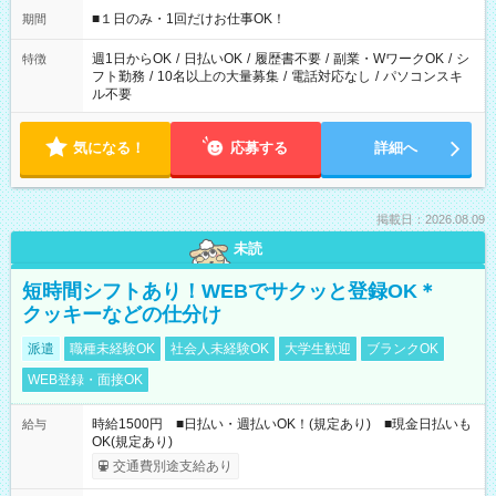
げるお仕事も！ ご希望のお時間に合わせてご紹介！ ※シフトは
■１日のみ・1回だけお仕事OK！
期間
現場によって異なります。 ※勿論、休憩時間はあるのでご安心
ください！
週1日からOK
/
日払いOK
/
履歴書不要
/
副業・WワークOK
/
シ
特徴
フト勤務
/
10名以上の大量募集
/
電話対応なし
/
パソコンスキ
ル不要
気になる！
応募する
詳細へ
掲載日：2026.08.09
未読
短時間シフトあり！WEBでサクッと登録OK＊
クッキーなどの仕分け
派遣
職種未経験OK
社会人未経験OK
大学生歓迎
ブランクOK
WEB登録・面接OK
時給1500円 ■日払い・週払いOK！(規定あり) ■現金日払いも
給与
OK(規定あり)
交通費別途支給あり