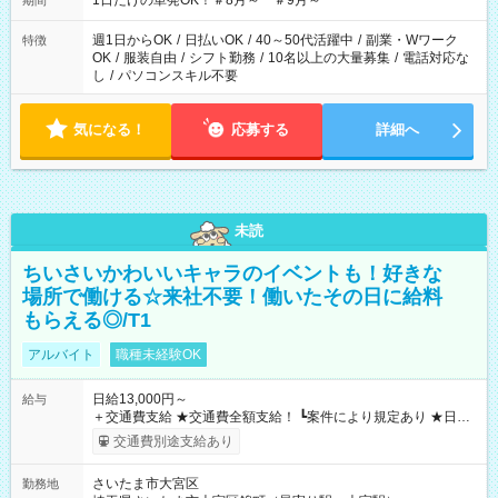
1日だけの単発OK！＃8月～ ＃9月～
期間
週1日からOK
/
日払いOK
/
40～50代活躍中
/
副業・Wワーク
特徴
OK
/
服装自由
/
シフト勤務
/
10名以上の大量募集
/
電話対応な
し
/
パソコンスキル不要
気になる！
応募する
詳細へ
未読
ちいさいかわいいキャラのイベントも！好きな
場所で働ける☆来社不要！働いたその日に給料
もらえる◎/T1
アルバイト
職種未経験OK
日給13,000円～
給与
＋交通費支給 ★交通費全額支給！ ┗案件により規定あり ★日払
いOK！（規定あり） ┗働いたその日に現金GET♪ お仕事後はコ
交通費別途支給あり
ンビニATMから 日払い分を引き落とせます！ 【試用期間】試
用期間なし
さいたま市大宮区
勤務地