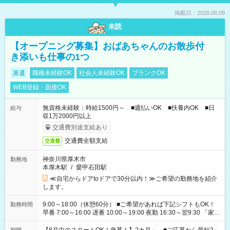
掲載日：2026.08.09
未読
【オープニング募集】おばあちゃんのお散歩付
き添いも仕事の1つ
派遣
職種未経験OK
社会人未経験OK
ブランクOK
WEB登録・面接OK
無資格未経験：時給1500円～ ■週払いOK ■扶養内OK ■日
給与
収1万2000円以上
交通費別途支給あり
交通費全額支給
交通費
神奈川県厚木市
勤務地
本厚木駅
/
愛甲石田駅
≪自宅からドアtoドアで30分以内！≫ご希望の勤務地を紹介
します。
9:00～18:00（休憩60分） ■ご希望があれば下記シフトもOK！
勤務時間
早番 7:00～16:00 遅番 10:00～19:00 夜勤 16:30～翌9:30 「家族
と休みを合わせたい」 「余裕を持って夕飯の準備がしたい」
「できれば残業はしたくない」 など、ご希望を教えてください