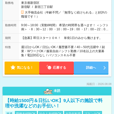
東京都新宿区
勤務地
新宿駅
/
新宿三丁目駅
大手物流会社（年齢不問／「無理なく続けられる」と好評の
職場です！）
9:00～18:00（実動8時間） 希望の時間帯を選べます！ ＜シフト
勤務時間
例＞ ・8：30～12：00 ・10：00～19：00 ・17：00～22：00
・13：00～22：00 ・22：00～翌6：00 など
【急募】即日スタートＯＫ！ 単発1日のみから働けます。
期間
週1日からOK
/
日払いOK
/
履歴書不要
/
40～50代活躍中
/
副
特徴
業・WワークOK
/
服装自由
/
シフト勤務
/
10名以上の大量募
集
/
電話対応なし
/
パソコンスキル不要
気になる！
応募する
詳細へ
掲載日：2026.08.08
未読
【時給1500円＆日払いOK】9人以下の施設で料
理や洗濯などのお手伝い！
派遣
職種未経験OK
社会人未経験OK
大学生歓迎
ブランクOK