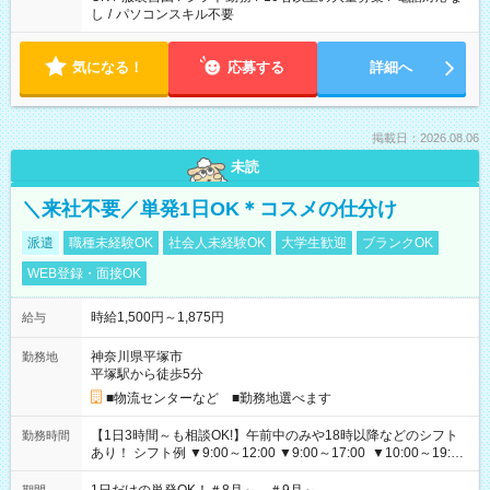
し
/
パソコンスキル不要
気になる！
応募する
詳細へ
掲載日：2026.08.06
未読
＼来社不要／単発1日OK＊コスメの仕分け
派遣
職種未経験OK
社会人未経験OK
大学生歓迎
ブランクOK
WEB登録・面接OK
時給1,500円～1,875円
給与
神奈川県平塚市
勤務地
平塚駅から徒歩5分
■物流センターなど ■勤務地選べます
【1日3時間～も相談OK!】午前中のみや18時以降などのシフト
勤務時間
あり！ シフト例 ▼9:00～12:00 ▼9:00～17:00 ▼10:00～19:00
▼18:00～21:00