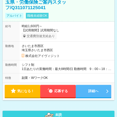
玉県・労働保険ご案内スタッ
フ/Q311071125041
アルバイト
職種未経験OK
時給1,600円～
給与
【試用期間】試用期間なし
交通費別途支給あり
さいたま市西区
勤務地
埼玉県さいたま市西区
株式会社アイヴィジット
シフト制
勤務時間
1日あたりの実働時間：最大8時間/日 勤務時間 9：00～18：
00(実働8h、休憩1h) 土日祝含む週3日～OK、シフト制 ※もちろ
ん週5日勤務もOK♪ 勤務期間：2026年8月12日～9月9日※リスト
副業・WワークOK
特徴
全件完了で業務終了
気になる！
応募する
詳細へ
未読