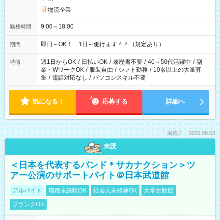
物流企業
9:00～18:00
勤務時間
即日～OK！ 1日～働けます＾＾（規定あり）
期間
週1日からOK
/
日払いOK
/
履歴書不要
/
40～50代活躍中
/
副
特徴
業・WワークOK
/
服装自由
/
シフト勤務
/
10名以上の大量募
集
/
電話対応なし
/
パソコンスキル不要
気になる！
応募する
詳細へ
掲載日：2026.08.03
未読
＜日本を代表するバンド＊サカナクション＞ツ
アー公演のサポートバイト＠日本武道館
アルバイト
職種未経験OK
社会人未経験OK
大学生歓迎
ブランクOK