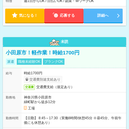
能！ └平日・土曜日の中で、お好きな曜日でご勤務いただけま
週1日からOK / 日払いOK / 副業・WワークOK
特徴
す！ 【シフト例】 ・11:00～14:00 ・16:30～19:00 ・13:00～
18:00 などのように、自由な働き方が可能なお仕事です！
気になる！
応募する
詳細へ
未読
小田原市！軽作業！時給1700円
派遣
職種未経験OK
ブランクOK
時給1700円
給与
交通費別途支給あり
交通費支給（規定あり）
交通費
神奈川県小田原市
勤務地
緑町駅から徒歩12分
工場
【日勤】 8:45～17:30（実働8時間/休憩45分 ※昼45分、午前午
勤務時間
後にも休憩あり）