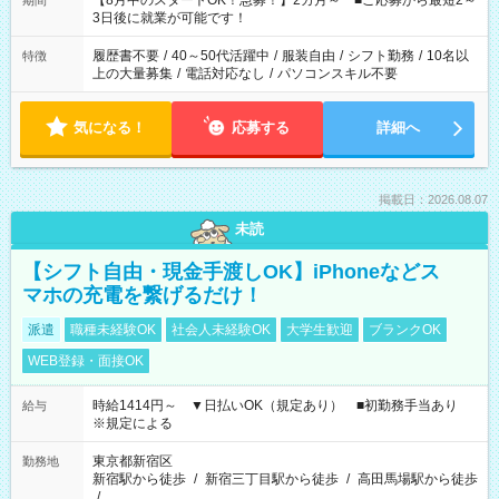
【8月中のスタートOK！急募！】2カ月～ ■ご応募から最短2～
期間
ね。 ※Wワーク希望の方へ 今ご覧のお仕事で希望する勤務時間
3日後に就業が可能です！
と、もう1つのお仕事の勤務時間。 合計で週40時間を超える場
合は応募できません。
履歴書不要
/
40～50代活躍中
/
服装自由
/
シフト勤務
/
10名以
特徴
上の大量募集
/
電話対応なし
/
パソコンスキル不要
気になる！
応募する
詳細へ
掲載日：2026.08.07
未読
【シフト自由・現金手渡しOK】iPhoneなどス
マホの充電を繋げるだけ！
派遣
職種未経験OK
社会人未経験OK
大学生歓迎
ブランクOK
WEB登録・面接OK
時給1414円～ ▼日払いOK（規定あり） ■初勤務手当あり
給与
※規定による
東京都新宿区
勤務地
新宿駅から徒歩
/
新宿三丁目駅から徒歩
/
高田馬場駅から徒歩
/
…