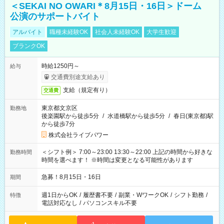
＜SEKAI NO OWARI＊8月15日・16日＞ドーム
公演のサポートバイト
アルバイト
職種未経験OK
社会人未経験OK
大学生歓迎
ブランクOK
時給1250円～
給与
交通費別途支給あり
支給（規定有り）
交通費
東京都文京区
勤務地
後楽園駅から徒歩5分
/
水道橋駅から徒歩5分
/
春日(東京都)駅
から徒歩7分
株式会社ライブパワー
＜シフト例＞ 7:00～23:00 13:30～22:00 上記の時間から好きな
勤務時間
時間を選べます！ ※時間は変更となる可能性があります
急募！8月15日・16日
期間
週1日からOK
/
履歴書不要
/
副業・WワークOK
/
シフト勤務
/
特徴
電話対応なし
/
パソコンスキル不要