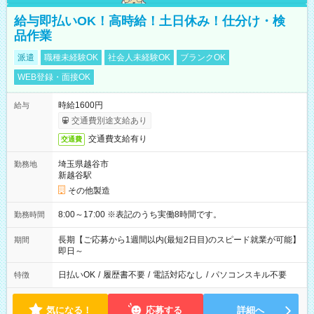
給与即払いOK！高時給！土日休み！仕分け・検
品作業
派遣
職種未経験OK
社会人未経験OK
ブランクOK
WEB登録・面接OK
時給1600円
給与
交通費別途支給あり
交通費支給有り
交通費
埼玉県越谷市
勤務地
新越谷駅
その他製造
8:00～17:00 ※表記のうち実働8時間です。
勤務時間
長期【ご応募から1週間以内(最短2日目)のスピード就業が可能】
期間
即日～
日払いOK
/
履歴書不要
/
電話対応なし
/
パソコンスキル不要
特徴
気になる！
応募する
詳細へ