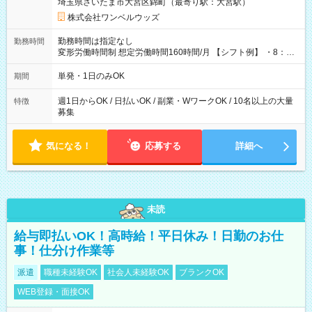
埼玉県さいたま市大宮区錦町（最寄り駅：大宮駅）
株式会社ワンベルウッズ
勤務時間は指定なし
勤務時間
変形労働時間制 想定労働時間160時間/月 【シフト例】 ・8：00
～21：00
単発・1日のみOK
期間
週1日からOK / 日払いOK / 副業・WワークOK / 10名以上の大量
特徴
募集
気になる！
応募する
詳細へ
未読
給与即払いOK！高時給！平日休み！日勤のお仕
事！仕分け作業等
派遣
職種未経験OK
社会人未経験OK
ブランクOK
WEB登録・面接OK