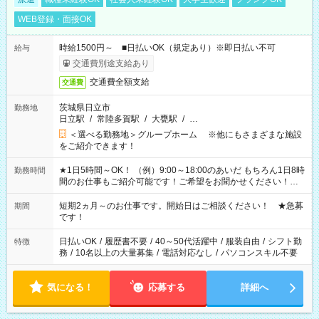
WEB登録・面接OK
時給1500円～ ■日払いOK（規定あり）※即日払い不可
給与
交通費別途支給あり
交通費全額支給
交通費
茨城県日立市
勤務地
日立駅
/
常陸多賀駅
/
大甕駅
/
…
＜選べる勤務地＞グループホーム ※他にもさまざまな施設
をご紹介できます！
★1日5時間～OK！ （例）9:00～18:00のあいだ もちろん1日8時
勤務時間
間のお仕事もご紹介可能です！ご希望をお聞かせください！★
家庭の都合でお休みが必要な場合も遠慮なくご相談ください。
※週最低15時間以上の勤務が必要です
短期2ヵ月～のお仕事です。開始日はご相談ください！ ★急募
期間
です！
日払いOK
/
履歴書不要
/
40～50代活躍中
/
服装自由
/
シフト勤
特徴
務
/
10名以上の大量募集
/
電話対応なし
/
パソコンスキル不要
気になる！
応募する
詳細へ