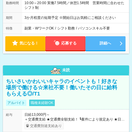
10:00～20:00 実働7.5時間／休憩1.5時間 営業時間に合わせた
勤務時間
シフト制
3か月程度の短期予定 ※開始日はお気軽にご相談ください
期間
副業・WワークOK
/
シフト勤務
/
パソコンスキル不要
特徴
気になる！
応募する
詳細へ
未読
ちいさいかわいいキャラのイベントも！好きな
場所で働ける☆来社不要！働いたその日に給料
もらえる◎/T1
アルバイト
職種未経験OK
日給13,000円～
給与
＋交通費支給 ★交通費全額支給！ ┗案件により規定あり ★日払
いOK！（規定あり） ┗働いたその日に現金GET♪ お仕事後はコ
交通費別途支給あり
ンビニATMから 日払い分を引き落とせます！ 【試用期間】試