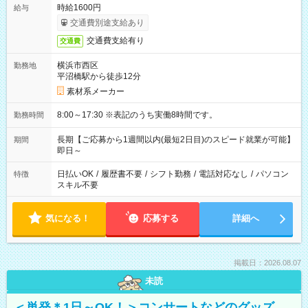
時給1600円
給与
交通費別途支給あり
交通費支給有り
交通費
横浜市西区
勤務地
平沼橋駅から徒歩12分
素材系メーカー
8:00～17:30 ※表記のうち実働8時間です。
勤務時間
長期【ご応募から1週間以内(最短2日目)のスピード就業が可能】
期間
即日～
日払いOK
/
履歴書不要
/
シフト勤務
/
電話対応なし
/
パソコン
特徴
スキル不要
気になる！
応募する
詳細へ
掲載日：2026.08.07
未読
＜単発＊1日～OK！＞コンサートなどのグッズ