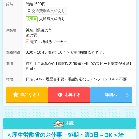
時給1500円
給与
交通費別途支給あり
交通費支給有り
交通費
神奈川県藤沢市
勤務地
藤沢駅
電子・機械系メーカー
8:00～16:45 ※表記のうち実働7時間45分です。
勤務時間
長期【ご応募から1週間以内(最短2日目)のスピード就業が可能】
期間
即日～
日払いOK
/
履歴書不要
/
電話対応なし
/
パソコンスキル不要
特徴
気になる！
応募する
詳細へ
未読
＜厚生労働省のお仕事・短期・週3日～OK＞埼