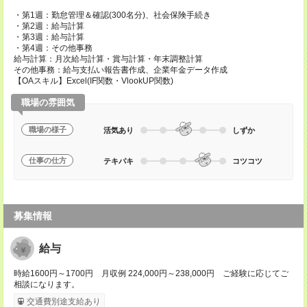
・第1週：勤怠管理＆確認(300名分)、社会保険手続き
・第2週：給与計算
・第3週：給与計算
・第4週：その他事務
給与計算：月次給与計算・賞与計算・年末調整計算
その他事務：給与支払い報告書作成、企業年金データ作成
【OAスキル】Excel(IF関数・VlookUP関数)
職場の雰囲気
職場の様子
活気あり
しずか
仕事の仕方
テキパキ
コツコツ
募集情報
給与
時給1600円～1700円 月収例 224,000円～238,000円 ご経験に応じてご
相談になります。
交通費別途支給あり