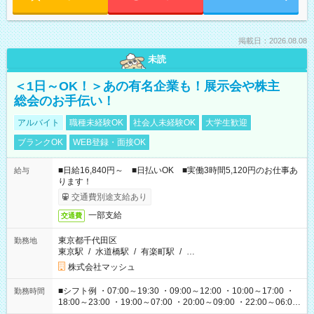
掲載日：2026.08.08
未読
＜1日～OK！＞あの有名企業も！展示会や株主
総会のお手伝い！
アルバイト
職種未経験OK
社会人未経験OK
大学生歓迎
ブランクOK
WEB登録・面接OK
■日給16,840円～ ■日払いOK ■実働3時間5,120円のお仕事あ
給与
ります！
交通費別途支給あり
一部支給
交通費
東京都千代田区
勤務地
東京駅
/
水道橋駅
/
有楽町駅
/
…
株式会社マッシュ
■シフト例 ・07:00～19:30 ・09:00～12:00 ・10:00～17:00 ・
勤務時間
18:00～23:00 ・19:00～07:00 ・20:00～09:00 ・22:00～06:00
etc ★最短で3時間で5,120円のお仕事から 15時間で2万円近く稼