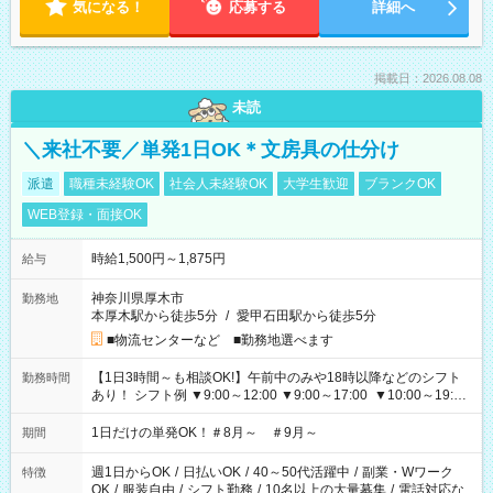
気になる！
応募する
詳細へ
掲載日：2026.08.08
未読
＼来社不要／単発1日OK＊文房具の仕分け
派遣
職種未経験OK
社会人未経験OK
大学生歓迎
ブランクOK
WEB登録・面接OK
時給1,500円～1,875円
給与
神奈川県厚木市
勤務地
本厚木駅から徒歩5分
/
愛甲石田駅から徒歩5分
■物流センターなど ■勤務地選べます
【1日3時間～も相談OK!】午前中のみや18時以降などのシフト
勤務時間
あり！ シフト例 ▼9:00～12:00 ▼9:00～17:00 ▼10:00～19:00
▼18:00～21:00
1日だけの単発OK！＃8月～ ＃9月～
期間
週1日からOK
/
日払いOK
/
40～50代活躍中
/
副業・Wワーク
特徴
OK
/
服装自由
/
シフト勤務
/
10名以上の大量募集
/
電話対応な