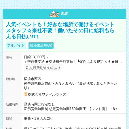
未読
人気イベントも！好きな場所で働けるイベント
スタッフ☆来社不要！働いたその日に給料もら
える日払い/T1
アルバイト
職種未経験OK
日給13,000円～
給与
＋交通費支給 ★交通費全額支給！ ┗案件により規定あり ★日払
いOK！（規定あり） ┗働いたその日に現金GET♪ お仕事後はコ
交通費別途支給あり
ンビニATMから 日払い分を引き落とせます！ 【試用期間】試
用期間なし
横浜市西区
勤務地
神奈川県横浜市西区みなとみらい（最寄り駅：みなとみらい
駅）
株式会社ワンベルウッズ
勤務時間は指定なし
勤務時間
変形労働時間制 想定労働時間160時間/月 【シフト例】 ・8：00
～21：00
単発・1日のみOK
期間