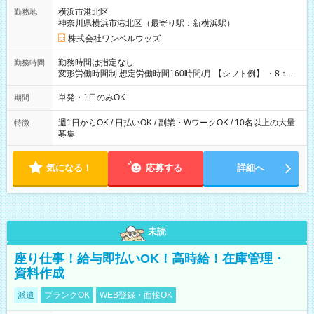
用期間なし
横浜市港北区
勤務地
神奈川県横浜市港北区（最寄り駅：新横浜駅）
株式会社ワンベルウッズ
勤務時間は指定なし
勤務時間
変形労働時間制 想定労働時間160時間/月 【シフト例】 ・8：00
～21：00
単発・1日のみOK
期間
週1日からOK / 日払いOK / 副業・WワークOK / 10名以上の大量
特徴
募集
気になる！
応募する
詳細へ
未読
座り仕事！給与即払いOK！高時給！在庫管理・
資料作成
派遣
ブランクOK
WEB登録・面接OK