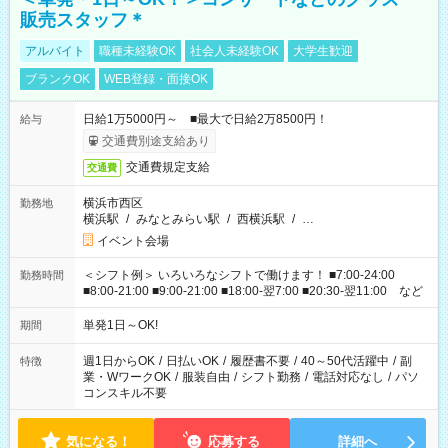
販売スタッフ＊
アルバイト
職種未経験OK
社会人未経験OK
大学生歓迎
ブランクOK
WEB登録・面接OK
日給1万5000円～ ■最大で日給2万8500円！
給与
交通費別途支給あり
交通費規定支給
交通費
横浜市西区
勤務地
横浜駅
/
みなとみらい駅
/
西横浜駅
/
…
イベント会場
＜シフト例＞ いろいろなシフトで働けます！ ■7:00-24:00
勤務時間
■8:00-21:00 ■9:00-21:00 ■18:00-翌7:00 ■20:30-翌11:00 など
単発1日～OK!
期間
週1日からOK
/
日払いOK
/
履歴書不要
/
40～50代活躍中
/
副
特徴
業・WワークOK
/
服装自由
/
シフト勤務
/
電話対応なし
/
パソ
コンスキル不要
気になる！
応募する
詳細へ