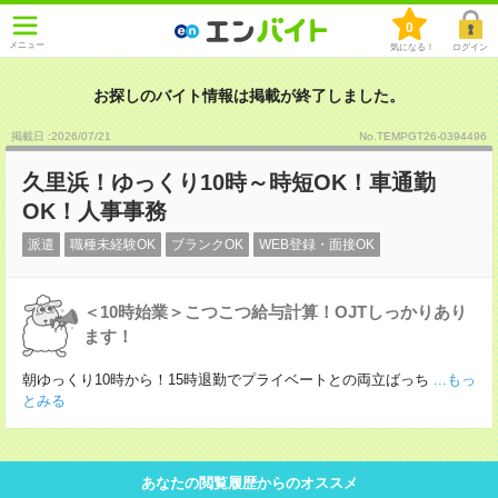
0
メニュー
気になる！
ログイン
お探しのバイト情報は掲載が終了しました。
掲載日 :2026
/
07
/
21
No.TEMPGT26-0394496
久里浜！ゆっくり10時～時短OK！車通勤
OK！人事事務
派遣
職種未経験OK
ブランクOK
WEB登録・面接OK
＜10時始業＞こつこつ給与計算！OJTしっかりあり
ます！
朝ゆっくり10時から！15時退勤でプライベートとの両立ばっち
...もっ
とみる
あなたの閲覧履歴からのオススメ