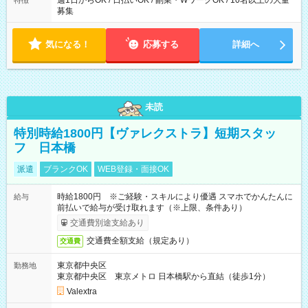
週1日からOK / 日払いOK / 副業・WワークOK / 10名以上の大量
特徴
募集
気になる！
応募する
詳細へ
未読
特別時給1800円【ヴァレクストラ】短期スタッ
フ 日本橋
派遣
ブランクOK
WEB登録・面接OK
時給1800円 ※ご経験・スキルにより優遇 スマホでかんたんに
給与
前払いで給与が受け取れます（※上限、条件あり）
交通費別途支給あり
交通費全額支給（規定あり）
交通費
東京都中央区
勤務地
東京都中央区 東京メトロ 日本橋駅から直結（徒歩1分）
Valextra