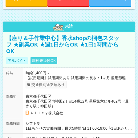
未読
【座り＆手作業中心】香水shopの梱包スタッ
フ ★副業OK ★週1日からOK ★1日1時間から
OK
アルバイト
職種未経験OK
時給1,400円～
給与
【試用期間】試用期間あり 試用期間の長さ：1ヶ月 雇用形態、
給与は本採用時と同じです。
交通費別途支給あり
東京都千代田区
勤務地
東京都千代田区内神田2丁目14番12号 星屋第六ビル402号（最
寄り駅：神田駅）
Ａｌｌｅｙ株式会社
シフト制
勤務時間
1日あたりの実働時間：最大5時間/日 11:00-19:00 └1日あたりの
実働時間：1-5時間 └上記の時間帯内であれば、いつでも勤務可