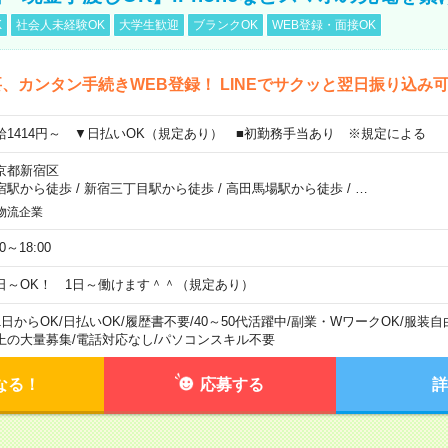
K
社会人未経験OK
大学生歓迎
ブランクOK
WEB登録・面接OK
、カンタン手続きWEB登録！ LINEでサクッと翌日振り込み
給1414円～ ▼日払いOK（規定あり） ■初勤務手当あり ※規定による
京都新宿区
宿駅から徒歩
/
新宿三丁目駅から徒歩
/
高田馬場駅から徒歩
/
…
物流企業
00～18:00
日～OK！ 1日～働けます＾＾（規定あり）
1日からOK
/
日払いOK
/
履歴書不要
/
40～50代活躍中
/
副業・WワークOK
/
服装自
上の大量募集
/
電話対応なし
/
パソコンスキル不要
なる！
応募する
詳