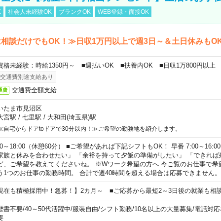
K
社会人未経験OK
ブランクOK
WEB登録・面接OK
相談だけでもOK！≫日収1万円以上で週3日～＆土日休みもO
資格未経験：時給1350円～ ■週払いOK ■扶養内OK ■日収1万800円以上
交通費別途支給あり
交通費全額支給
通費
いたま市見沼区
大宮駅
/
七里駅
/
大和田(埼玉県)駅
≪自宅からドアtoドアで30分以内！≫ご希望の勤務地を紹介します。
00～18:00（休憩60分） ■ご希望があれば下記シフトもOK！ 早番 7:00～16:00 遅
家族と休みを合わせたい」 「余裕を持って夕飯の準備がしたい」 「できれば
ど、ご希望を教えてくださいね。 ※Wワーク希望の方へ 今ご覧のお仕事で希
う1つのお仕事の勤務時間。 合計で週40時間を超える場合は応募できません。
現在も積極採用中！急募！】2カ月～ ■ご応募から最短2～3日後の就業も相
歴書不要
/
40～50代活躍中
/
服装自由
/
シフト勤務
/
10名以上の大量募集
/
電話対応
要