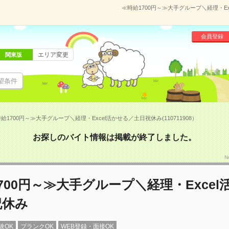
≪時給1700円～≫大手グループ＼経理・Ex
会員登録
エリア変更
関東版
望条件
給1700円～≫大手グループ＼経理・Excel活かせる／土日祝休み(110711908）
お探しのバイト情報は掲載が終了しました。
N
700円～≫大手グループ＼経理・Excel
祝休み
験OK
ブランクOK
WEB登録・面接OK