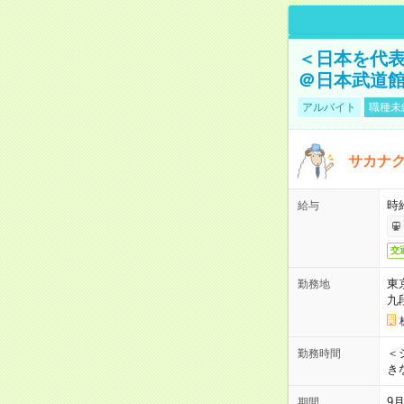
＜日本を代
＠日本武道
アルバイト
職種未
サカナク
時
給与
交
東
勤務地
九
＜シ
勤務時間
き
9
期間