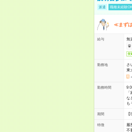
派遣
職種未経験O
≪まずは
無
給与
交
さ
勤務地
東
9:
勤務時間
「
な
も
【
期間
履
特徴
不