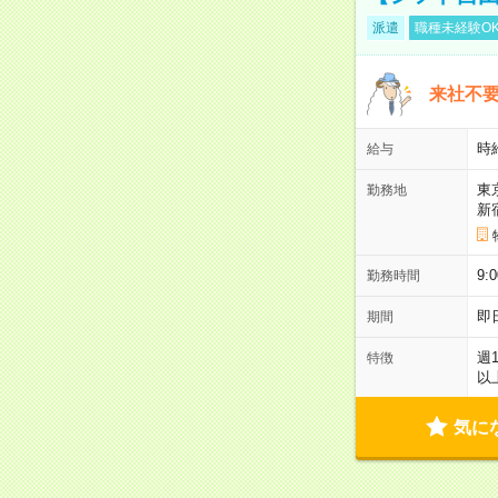
派遣
職種未経験O
来社不要
時
給与
東
勤務地
新
9:
勤務時間
即
期間
週
特徴
以
気に