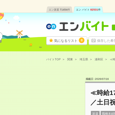
エン派遣
71454
件
エン バイト
82531
件
0
気になるリスト
保存した希
バイトTOP
関東
埼玉県
浦和区
≪時
掲載日 :
2026
/
07
/
16
≪時給1
／土日
派遣
職種未経