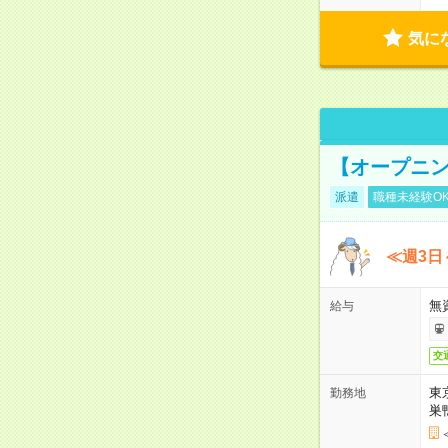
気に
【オープニン
派遣
職種未経験O
≪週3日
無
給与
交
東
勤務地
巣