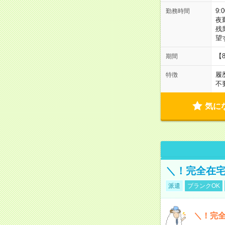
9:
勤務時間
夜
残
望
【
期間
履
特徴
不
気に
＼！完全在宅
派遣
ブランクOK
＼！完全