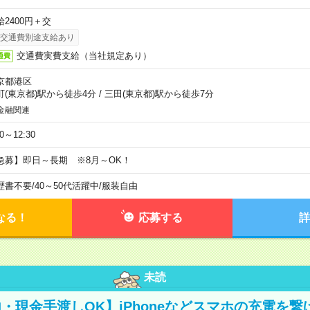
給2400円＋交
交通費別途支給あり
交通費実費支給（当社規定あり）
通費
京都港区
町(東京都)駅から徒歩4分
/
三田(東京都)駅から徒歩7分
金融関連
30～12:30
急募】即日～長期 ※8月～OK！
歴書不要
/
40～50代活躍中
/
服装自由
なる！
応募する
詳
未読
・現金手渡しOK】iPhoneなどスマホの充電を繋