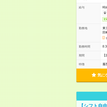
時
給与
交
東
勤務地
田
8:
勤務時間
【
期間
履
特徴
気に
【シフト自由