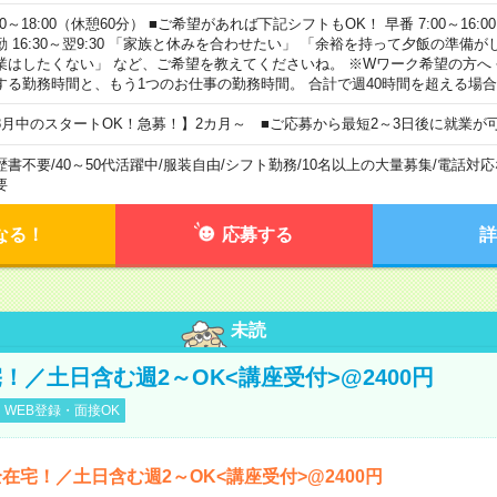
00～18:00（休憩60分） ■ご希望があれば下記シフトもOK！ 早番 7:00～16:00 遅
勤 16:30～翌9:30 「家族と休みを合わせたい」 「余裕を持って夕飯の準備
業はしたくない」 など、ご希望を教えてくださいね。 ※Wワーク希望の方へ
する勤務時間と、もう1つのお仕事の勤務時間。 合計で週40時間を超える場
8月中のスタートOK！急募！】2カ月～ ■ご応募から最短2～3日後に就業が
歴書不要
/
40～50代活躍中
/
服装自由
/
シフト勤務
/
10名以上の大量募集
/
電話対応
要
なる！
応募する
詳
未読
！／土日含む週2～OK<講座受付>@2400円
WEB登録・面接OK
在宅！／土日含む週2～OK<講座受付>@2400円