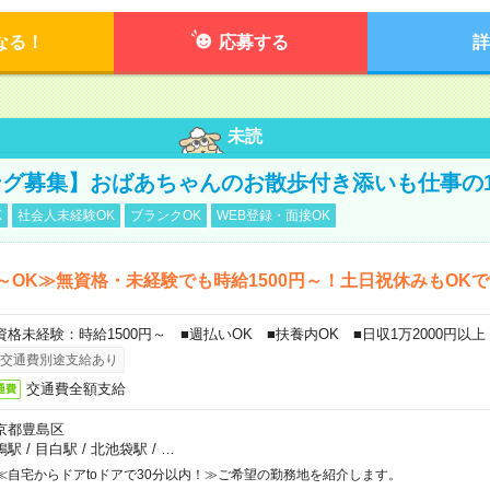
なる！
応募する
詳
未読
グ募集】おばあちゃんのお散歩付き添いも仕事の
K
社会人未経験OK
ブランクOK
WEB登録・面接OK
～OK≫無資格・未経験でも時給1500円～！土日祝休みもOK
資格未経験：時給1500円～ ■週払いOK ■扶養内OK ■日収1万2000円以上
交通費別途支給あり
交通費全額支給
通費
京都豊島区
鴨駅
/
目白駅
/
北池袋駅
/
…
≪自宅からドアtoドアで30分以内！≫ご希望の勤務地を紹介します。