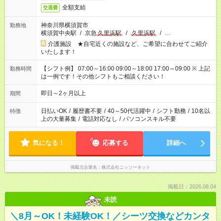
全額支給
交通費
神奈川県横須賀市
勤務地
横須賀中央駅
/
京急
久里浜駅
/
久里浜駅
/
…
介護施設 ★自宅近くの施設など、ご希望に合わせてご紹介
いたします！
【シフト例】 07:00～16:00 09:00～18:00 17:00～09:00 ※ 上記
勤務時間
は一例です！その他シフトもご相談ください！
即日～2ヶ月以上
期間
日払いOK
/
履歴書不要
/
40～50代活躍中
/
シフト勤務
/
10名以
特徴
上の大量募集
/
電話対応なし
/
パソコンスキル不要
気になる！
応募する
詳細へ
掲載元企業名
株式会社ニッソーネット
掲載日：2026.08.04
未読
＼8月～OK！未経験OK！／シーツ交換などカンタ