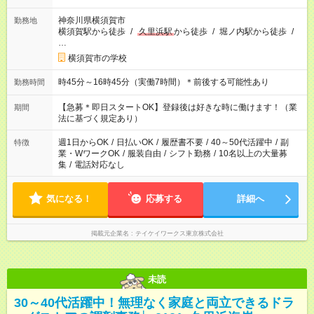
神奈川県横須賀市
勤務地
横須賀駅から徒歩
/
久里浜駅
から徒歩
/
堀ノ内駅から徒歩
/
…
横須賀市の学校
時45分～16時45分（実働7時間）＊前後する可能性あり
勤務時間
【急募＊即日スタートOK】登録後は好きな時に働けます！（業
期間
法に基づく規定あり）
週1日からOK
/
日払いOK
/
履歴書不要
/
40～50代活躍中
/
副
特徴
業・WワークOK
/
服装自由
/
シフト勤務
/
10名以上の大量募
集
/
電話対応なし
気になる！
応募する
詳細へ
掲載元企業名
テイケイワークス東京株式会社
未読
30～40代活躍中！無理なく家庭と両立できるドラ