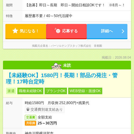
【急募】即日～長期 即日～開始日相談OKです！ ※8月～！
期間
履歴書不要
/
40～50代活躍中
特徴
気になる！
応募する
詳細へ
掲載元企業名
パーソルテンプスタッフ株式会社 首都圏
掲載日：2026.08.04
未読
【未経験OK】1580円！長期！部品の発注・管
理！17時台定時
派遣
職種未経験OK
ブランクOK
WEB登録・面接OK
時給1580円 月収例 252,800円+残業代
給与
交通費別途支給あり
全額支給
交通費
25～30万円
月収例
神奈川県横須賀市
勤務地