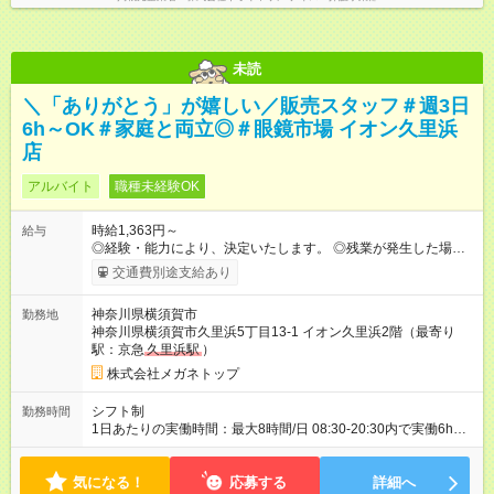
未読
＼「ありがとう」が嬉しい／販売スタッフ＃週3日
6h～OK＃家庭と両立◎＃眼鏡市場 イオン久里浜
店
アルバイト
職種未経験OK
時給1,363円～
給与
◎経験・能力により、決定いたします。 ◎残業が発生した場合
は、1分単位で時間外手当を支給します。 【試用期間】試用期間
交通費別途支給あり
あり 試用期間の長さ：3ヶ月 雇用形態、給与は本採用時と同じ
です。
神奈川県横須賀市
勤務地
神奈川県横須賀市久里浜5丁目13-1 イオン久里浜2階（最寄り
駅：京急
久里浜駅
）
株式会社メガネトップ
シフト制
勤務時間
1日あたりの実働時間：最大8時間/日 08:30-20:30内で実働6h
※1日6h以上、 土日含む週3日以上勤務できる方 （シフト例） パ
ート（朝）：10～17時 パート（昼）：12～19時など ※副業・W
気になる！
ワーク不可
応募する
詳細へ