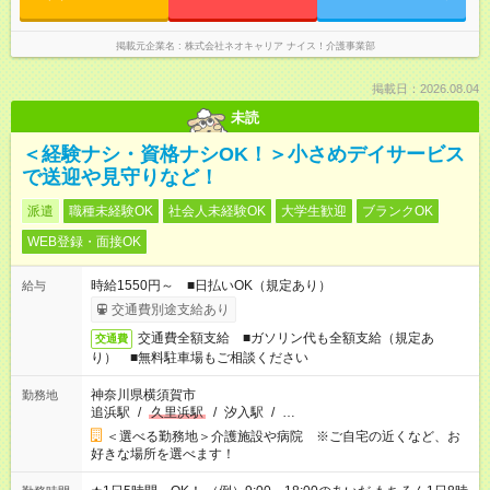
掲載元企業名
株式会社ネオキャリア ナイス！介護事業部
掲載日：2026.08.04
未読
＜経験ナシ・資格ナシOK！＞小さめデイサービス
で送迎や見守りなど！
派遣
職種未経験OK
社会人未経験OK
大学生歓迎
ブランクOK
WEB登録・面接OK
時給1550円～ ■日払いOK（規定あり）
給与
交通費別途支給あり
交通費全額支給 ■ガソリン代も全額支給（規定あ
交通費
り） ■無料駐車場もご相談ください
神奈川県横須賀市
勤務地
追浜駅
/
久里浜駅
/
汐入駅
/
…
＜選べる勤務地＞介護施設や病院 ※ご自宅の近くなど、お
好きな場所を選べます！