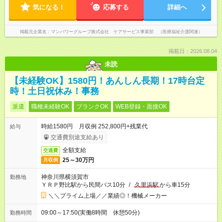
気になる！
応募する
詳細へ
掲載元企業名
マンパワーグループ株式会社 ケアサービス事業部 （医療福祉介護関連）
掲載日：2026.08.04
未読
【未経験OK】1580円！あんしん長期！17時台定
時！土日祝休み！事務
派遣
職種未経験OK
ブランクOK
WEB登録・面接OK
時給1580円 月収例 252,800円+残業代
給与
交通費別途支給あり
全額支給
交通費
25～30万円
月収例
神奈川県横須賀市
勤務地
ＹＲＰ野比駅から民間バス10分
/
久里浜駅
から車15分
＼＼プライム上場／／業績◎！機械メーカー
09:00～17:50(実働8時間 休憩50分)
勤務時間