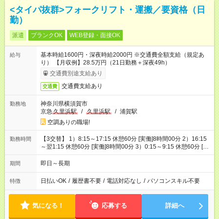
<タイパ抜群>フォークリフト・運搬／要資格（日
勤）
派遣
ブランクOK
WEB登録・面接OK
基本時給1600円・深夜時給2000円 ※交通費全額支給（規定あ
給与
り） 【月収例】28.5万円（21日勤務＋深夜49h）
交通費別途支給あり
交通費支給あり
交通費
神奈川県横須賀市
勤務地
京急
久里浜駅
/
久里浜駅
/
浦賀駅
空調ありの職場!
【3交替】 1）8:15～17:15 休憩60分 [実働]8時間00分 2）16:15
勤務時間
～翌1:15 休憩60分 [実働]8時間00分 3）0:15～9:15 休憩60分 [実
働]8時間00分
即日～長期
期間
日払いOK
/
履歴書不要
/
電話対応なし
/
パソコンスキル不要
特徴
気になる！
応募する
詳細へ