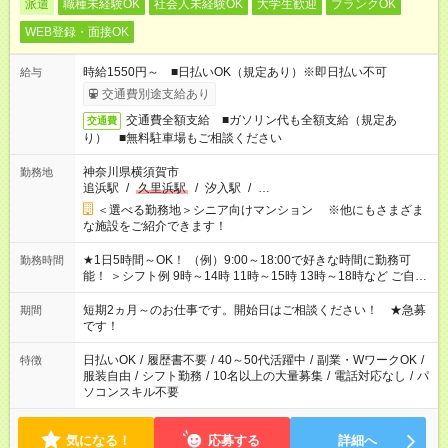
派遣
職種未経験OK
社会人未経験OK
大学生歓迎
ブランクOK
WEB登録・面接OK
時給1550円～ ■日払いOK（規定あり）※即日払い不可
給与
交通費別途支給あり
交通費全額支給 ■ガソリン代も全額支給（規定あ
交通費
り） ■無料駐車場もご相談ください
神奈川県横須賀市
勤務地
追浜駅
/
久里浜駅
/
汐入駅
/
…
＜選べる勤務地＞シニア向けマンション ※他にもさまざま
な施設をご紹介できます！
★1日5時間～OK！ （例）9:00～18:00で好きな時間に勤務可
勤務時間
能！ ＞シフト例 9時～14時 11時～15時 13時～18時など ご自身
のご都合に合わせて勤務時間をご相談ください！ ★家庭の都合
でお休みや時間の調整が必要な場合も遠慮なくご相談くださ
短期2ヵ月～のお仕事です。開始日はご相談ください！ ★急募
期間
い。
です！
日払いOK
/
履歴書不要
/
40～50代活躍中
/
副業・WワークOK
/
特徴
服装自由
/
シフト勤務
/
10名以上の大量募集
/
電話対応なし
/
パ
ソコンスキル不要
気になる！
応募する
詳細へ