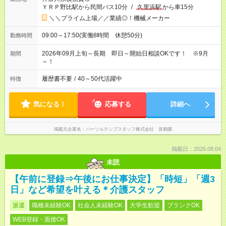
ＹＲＰ野比駅から民間バス10分
/
久里浜駅
から車15分
＼＼プライム上場／／業績◎！機械メーカー
09:00～17:50(実働8時間 休憩50分)
勤務時間
2026年09月上旬～長期 即日～開始日相談OKです！ ※9月
期間
～！
履歴書不要
/
40～50代活躍中
特徴
気になる！
応募する
詳細へ
掲載元企業名
パーソルテンプスタッフ株式会社 首都圏
掲載日：2026.08.04
未読
【午前に登録⇒午後にお仕事決定】「時短」「週3
日」など希望を叶える＊介護スタッフ
派遣
職種未経験OK
社会人未経験OK
大学生歓迎
ブランクOK
WEB登録・面接OK