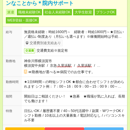
ンなことから＊院内サポート
派遣
職種未経験OK
社会人未経験OK
大学生歓迎
ブランクOK
WEB登録・面接OK
無資格未経験：時給1600円～ 経験者：時給1800円～★日払い
給与
／週払い制度あり（月払いも選べます）※稼働開始時は手続き完
了次第のお支払いとなります。
交通費別途支給あり
交通費支給※規定有
交通費
神奈川県横須賀市
勤務地
横須賀中央駅
/
京急
久里浜駅
/
久里浜駅
/
…
≪勤務地が選べる≫病院でのお仕事です。
★1日6時間～の時短シフトOK ★都合に合わせてシフトが決めら
勤務時間
れます シフト例： 7：00～16：00 9：00～15：00 9：00～
18：00 11：00～20：00 など ※Wワークの場合、他のお仕事と
合わせ週40時間超の就業はご案内できません ※法令に基づき、
開始日はご相談ください！ ★急募 ★職場が気に入れば、長期
期間
週20時間以上勤務は社会保険への加入対象となります ※労働者
でも働けます！
派遣法（日雇い派遣の原則禁止）により、短時間・短期間の就
業はご案内が難しい場合があります
日払いOK
/
履歴書不要
/
40～50代活躍中
/
副業・WワークOK
/
特徴
シフト勤務
/
10名以上の大量募集
/
電話対応なし
/
パソコンスキ
ル不要