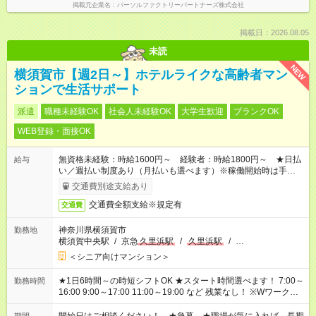
掲載元企業名
パーソルファクトリーパートナーズ株式会社
掲載日：2026.08.05
未読
NEW
横須賀市【週2日～】ホテルライクな高齢者マン
ションで生活サポート
派遣
職種未経験OK
社会人未経験OK
大学生歓迎
ブランクOK
WEB登録・面接OK
無資格未経験：時給1600円～ 経験者：時給1800円～ ★日払
給与
い／週払い制度あり（月払いも選べます）※稼働開始時は手続き
完了次第のお支払いとなります。
交通費別途支給あり
交通費全額支給※規定有
交通費
神奈川県横須賀市
勤務地
横須賀中央駅
/
京急
久里浜駅
/
久里浜駅
/
…
＜シニア向けマンション＞
★1日6時間～の時短シフトOK ★スタート時間選べます！ 7:00～
勤務時間
16:00 9:00～17:00 11:00～19:00 など 残業なし！ ※Wワークの
場合、他のお仕事と合わせ週40時間超の就業はご案内できませ
ん ※法令に基づき、週20時間以上勤務は社会保険への加入対象