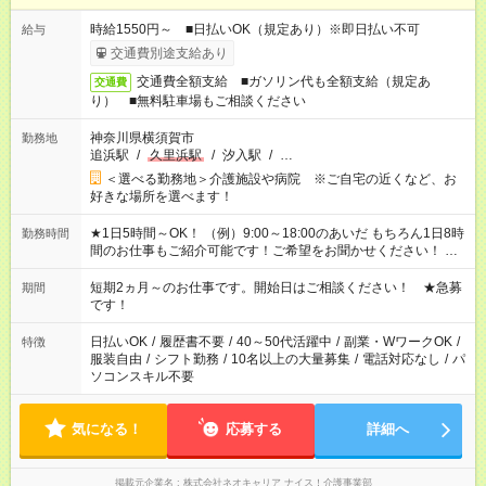
時給1550円～ ■日払いOK（規定あり）※即日払い不可
給与
交通費別途支給あり
交通費全額支給 ■ガソリン代も全額支給（規定あ
交通費
り） ■無料駐車場もご相談ください
神奈川県横須賀市
勤務地
追浜駅
/
久里浜駅
/
汐入駅
/
…
＜選べる勤務地＞介護施設や病院 ※ご自宅の近くなど、お
好きな場所を選べます！
★1日5時間～OK！ （例）9:00～18:00のあいだ もちろん1日8時
勤務時間
間のお仕事もご紹介可能です！ご希望をお聞かせください！ ※
週最低15時間以上の勤務が必要です
短期2ヵ月～のお仕事です。開始日はご相談ください！ ★急募
期間
です！
日払いOK
/
履歴書不要
/
40～50代活躍中
/
副業・WワークOK
/
特徴
服装自由
/
シフト勤務
/
10名以上の大量募集
/
電話対応なし
/
パ
ソコンスキル不要
気になる！
応募する
詳細へ
掲載元企業名
株式会社ネオキャリア ナイス！介護事業部