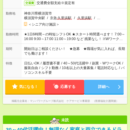
交通費全額支給※規定有
交通費
神奈川県横須賀市
勤務地
横須賀中央駅
/
京急
久里浜駅
/
久里浜駅
/
…
＜シニア向け施設＞
★1日6時間～の時短シフトOK ★スタート時間選べます！ 7:00～
勤務時間
16:00 9:00～17:00 11:00～19:00 など 残業なし！ ※Wワークの
場合、他のお仕事と合わせ週40時間超の就業はご案内できませ
ん ※法令に基づき、週20時間以上勤務は社会保険への加入対象
開始日はご相談ください！ ★急募 ★職場が気に入れば、長期
期間
となります ※労働者派遣法（日雇い派遣の原則禁止）により、
でも働けます！
短時間・短期間の就業はご案内が難しい場合があります
日払いOK
/
履歴書不要
/
40～50代活躍中
/
副業・WワークOK
/
特徴
服装自由
/
シフト勤務
/
10名以上の大量募集
/
電話対応なし
/
パ
ソコンスキル不要
気になる！
応募する
詳細へ
掲載元企業名
マンパワーグループ株式会社 ケアサービス事業部 （医療福祉介護関連）
未読
30～40代活躍中！無理なく家庭と両立できるドラ