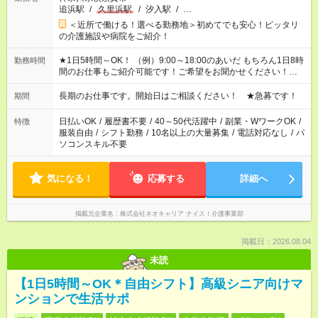
追浜駅
/
久里浜駅
/
汐入駅
/
…
＜近所で働ける！選べる勤務地＞初めてでも安心！ピッタリ
の介護施設や病院をご紹介！
★1日5時間～OK！ （例）9:00～18:00のあいだ もちろん1日8時
勤務時間
間のお仕事もご紹介可能です！ご希望をお聞かせください！★家
庭の都合でお休みが必要な場合も遠慮なくご相談ください。 ※
週最低15時間以上の勤務が必要です
長期のお仕事です。開始日はご相談ください！ ★急募です！
期間
日払いOK
/
履歴書不要
/
40～50代活躍中
/
副業・WワークOK
/
特徴
服装自由
/
シフト勤務
/
10名以上の大量募集
/
電話対応なし
/
パ
ソコンスキル不要
気になる！
応募する
詳細へ
掲載元企業名
株式会社ネオキャリア ナイス！介護事業部
掲載日：2026.08.04
未読
【1日5時間～OK＊自由シフト】高級シニア向けマ
ンションで生活サポ