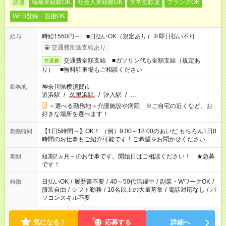
派遣
職種未経験OK
社会人未経験OK
大学生歓迎
ブランクOK
WEB登録・面接OK
時給1550円～ ■日払いOK（規定あり）※即日払い不可
給与
交通費別途支給あり
交通費全額支給 ■ガソリン代も全額支給（規定あ
交通費
り） ■無料駐車場もご相談ください
神奈川県横須賀市
勤務地
追浜駅
/
久里浜駅
/
汐入駅
/
…
＜選べる勤務地＞介護施設や病院 ※ご自宅の近くなど、お
好きな場所を選べます！
【1日5時間～】OK！ （例）9:00～18:00のあいだ もちろん1日8
勤務時間
時間のお仕事もご紹介可能です！ご希望をお聞かせください！
その他の時間帯もあなたのライフスタイルに合わせて お選びい
ただけます！ 【シフト固定もOK】★家庭の都合でお休みが必要
短期2ヵ月～のお仕事です。開始日はご相談ください！ ★急募
期間
な場合も遠慮なくご相談ください。 ※週最低15時間以上の勤務
です！
が必要です
日払いOK
/
履歴書不要
/
40～50代活躍中
/
副業・WワークOK
/
特徴
服装自由
/
シフト勤務
/
10名以上の大量募集
/
電話対応なし
/
パ
ソコンスキル不要
気になる！
応募する
詳細へ