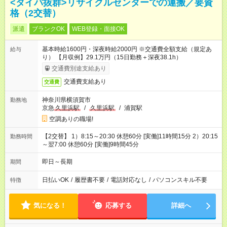
<タイパ抜群>リサイクルセンターでの運搬／要資
格（2交替）
派遣
ブランクOK
WEB登録・面接OK
基本時給1600円・深夜時給2000円 ※交通費全額支給（規定あ
給与
り） 【月収例】29.1万円（15日勤務＋深夜38.1h）
交通費別途支給あり
交通費支給あり
交通費
神奈川県横須賀市
勤務地
京急
久里浜駅
/
久里浜駅
/
浦賀駅
空調ありの職場!
【2交替】 1）8:15～20:30 休憩60分 [実働]11時間15分 2）20:15
勤務時間
～翌7:00 休憩60分 [実働]9時間45分
即日～長期
期間
日払いOK
/
履歴書不要
/
電話対応なし
/
パソコンスキル不要
特徴
気になる！
応募する
詳細へ