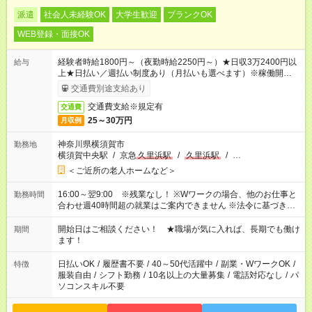
派遣
社会人未経験OK
大学生歓迎
ブランクOK
WEB登録・面接OK
経験者時給1800円～（夜勤時給2250円～）★日収3万2400円以
給与
上★日払い／週払い制度あり（月払いも選べます）※稼働開始時
は手続き完了次第のお支払いとなります。
交通費別途支給あり
交通費支給※規定有
交通費
25～30万円
月収例
神奈川県横須賀市
勤務地
横須賀中央駅
/
京急
久里浜駅
/
久里浜駅
/
…
＜ご近所の老人ホームなど＞
16:00～翌9:00 ※残業なし！ ※Wワークの場合、他のお仕事と
勤務時間
合わせ週40時間超の就業はご案内できません ※法令に基づき、
週20時間以上勤務は社会保険への加入対象となります ※労働者
派遣法（日雇い派遣の原則禁止）により、短時間・短期間の就
開始日はご相談ください！ ★職場が気に入れば、長期でも働け
期間
業はご案内が難しい場合があります
ます！
日払いOK
/
履歴書不要
/
40～50代活躍中
/
副業・WワークOK
/
特徴
服装自由
/
シフト勤務
/
10名以上の大量募集
/
電話対応なし
/
パ
ソコンスキル不要