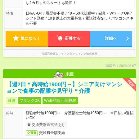
し2カ月～のスタートも歓迎！
日払いOK
/
履歴書不要
/
40～50代活躍中
/
副業・WワークOK
/
特徴
シフト勤務
/
10名以上の大量募集
/
電話対応なし
/
パソコンスキ
ル不要
気になる！
応募する
詳細へ
掲載元企業名
ケアスタッフィング株式会社
掲載日：2026.08.07
未読
NEW
【週2日＊高時給1900円～】シニア向けマンシ
ョンで食事の配膳や見守り＊介護
派遣
ブランクOK
WEB登録・面接OK
経験者時給1900円～ 介護福祉士時給1950円～ ※日払い/週払
給与
いOK
交通費別途支給あり
交通費全額支給
交通費