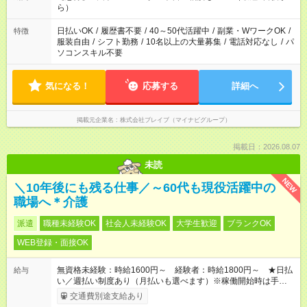
間を有効に使いたい」 など、ご希望があれば教えてください
ら）
ね。
日払いOK
/
履歴書不要
/
40～50代活躍中
/
副業・WワークOK
/
特徴
服装自由
/
シフト勤務
/
10名以上の大量募集
/
電話対応なし
/
パ
ソコンスキル不要
気になる！
応募する
詳細へ
掲載元企業名
株式会社ブレイブ（マイナビグループ）
掲載日：2026.08.07
未読
NEW
＼10年後にも残る仕事／～60代も現役活躍中の
職場へ＊介護
派遣
職種未経験OK
社会人未経験OK
大学生歓迎
ブランクOK
WEB登録・面接OK
無資格未経験：時給1600円～ 経験者：時給1800円～ ★日払
給与
い／週払い制度あり（月払いも選べます）※稼働開始時は手続き
完了次第のお支払いとなります。
交通費別途支給あり