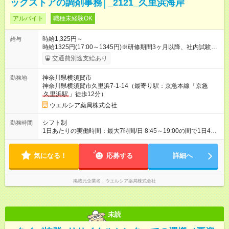
ッグストアの調剤事務│_2121_久里浜海岸
アルバイト
職種未経験OK
時給1,325円～
給与
時給1325円(17:00～1345円)※研修期間3ヶ月以降、社内試験に
よる更新判定あり 社内試験合格後、時給＋50～100円の昇給あ
交通費別途支給あり
り （大学生は＋20円） 試用期間あり：入社日から3ヶ月間／本
採用と待遇は変わりません。 【試用期間】試用期間あり 試用期
神奈川県横須賀市
勤務地
間の長さ：3ヶ月 雇用形態、給与は本採用時と同じです。
神奈川県横須賀市久里浜7-1-14（最寄り駅：京急本線「京急
久里浜駅
」徒歩12分）
ウエルシア薬局株式会社
シフト制
勤務時間
1日あたりの実働時間：最大7時間/日 8:45～19:00の間で1日4時
間～応相談 ☆週2～5日の勤務 ※勤務曜日応相談 ※土曜日勤務で
きる方歓迎 ☆未経験・無資格可
気になる！
応募する
詳細へ
掲載元企業名
ウエルシア薬局株式会社
未読