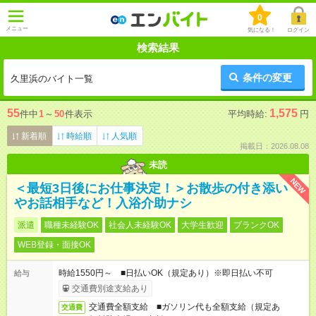
0
メニュー
気になる！
ログイン
検索結果
条件の変更
久里浜のバイト一覧
55
1,575
件中
1
～
50
件表示
平均時給:
円
新着順
時給順
人気順
掲載日：2026.08.08
未読
NEW
＜最短3日後にお仕事決定！＞お散歩の付き添い
やお話相手など！入浴介助ナシ
派遣
職種未経験OK
社会人未経験OK
大学生歓迎
ブランクOK
WEB登録・面接OK
時給1550円～ ■日払いOK（規定あり）※即日払い不可
給与
交通費別途支給あり
交通費全額支給 ■ガソリン代も全額支給（規定あ
交通費