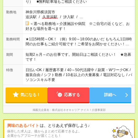
り） ■無料駐車場もご相談ください
神奈川県横須賀市
勤務地
追浜駅
/
久里浜駅
/
汐入駅
/
…
＜選べる勤務地＞介護施設や病院 ※ご自宅の近くなど、お
好きな場所を選べます！
★1日5時間～OK！ （例）9:00～18:00のあいだ もちろん1日8時
勤務時間
間のお仕事もご紹介可能です！ご希望をお聞かせください！★家
庭の都合でお休みが必要な場合も遠慮なくご相談ください。 ※
週最低15時間以上の勤務が必要です
短期2ヵ月～のお仕事です。開始日はご相談ください！ ★急募
期間
です！
日払いOK
/
履歴書不要
/
40～50代活躍中
/
副業・WワークOK
/
特徴
服装自由
/
シフト勤務
/
10名以上の大量募集
/
電話対応なし
/
パ
ソコンスキル不要
気になる！
応募する
詳細へ
掲載元企業名
株式会社ネオキャリア ナイス！介護事業部
興味のあるバイト
は、とりあえず保存しよう♪
保存した求人は、後からまとめて応募できるよ。
企業からアプローチが届くことも！