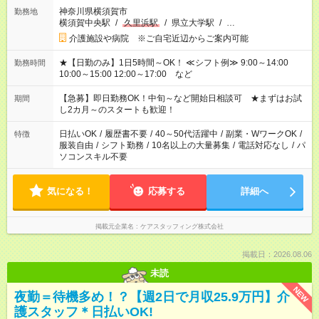
神奈川県横須賀市
勤務地
横須賀中央駅
/
久里浜駅
/
県立大学駅
/
…
介護施設や病院 ※ご自宅近辺からご案内可能
★【日勤のみ】1日5時間～OK！ ≪シフト例≫ 9:00～14:00
勤務時間
10:00～15:00 12:00～17:00 など
【急募】即日勤務OK！中旬～など開始日相談可 ★まずはお試
期間
し2カ月～のスタートも歓迎！
日払いOK
/
履歴書不要
/
40～50代活躍中
/
副業・WワークOK
/
特徴
服装自由
/
シフト勤務
/
10名以上の大量募集
/
電話対応なし
/
パ
ソコンスキル不要
気になる！
応募する
詳細へ
掲載元企業名
ケアスタッフィング株式会社
掲載日：2026.08.06
未読
NEW
夜勤＝待機多め！？【週2日で月収25.9万円】介
護スタッフ＊日払いOK!