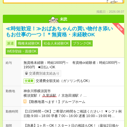
掲載日：2026.08.07
未読
NEW
≪時短歓迎！≫おばあちゃんの買い物付き添い
もお仕事の一つ！＊無資格・未経験OK
派遣
職種未経験OK
社会人未経験OK
ブランクOK
WEB登録・面接OK
無資格未経験：時給1600円～ 有資格or経験者：時給1800円～
給与
1950円 ■日払いOK
交通費別途支給あり
交通費全額支給（ガソリン代もOK）
交通費
神奈川県横須賀市
勤務地
横須賀駅
/
久里浜駅
/
京急田浦駅
/
…
【勤務地選べます！】グループホーム
【1日5時間～OK】ご希望の時間をご相談ください！ ▼シフト例
勤務時間
日勤 9:00～18:00 早番 7:00～16:00 遅番 10:00～19:00 時
短 10:00～15:00 上記はあくまで一例です。 「夕方までには帰宅
しておきたい」 「朝はゆっくりのスタートがいい」 「お昼の時
【急募】1ヶ月～OK！スタート日の相談もOK！（最短2日後か
期間