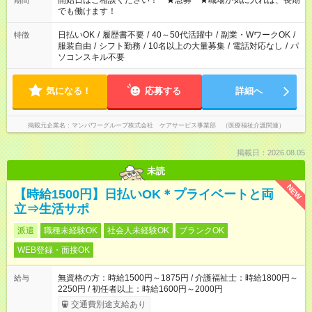
開始日はご相談ください！ ★急募 ★職場が気に入れば、長期
期間
となります ※労働者派遣法（日雇い派遣の原則禁止）により、
でも働けます！
短時間・短期間の就業はご案内が難しい場合があります
日払いOK
/
履歴書不要
/
40～50代活躍中
/
副業・WワークOK
/
特徴
服装自由
/
シフト勤務
/
10名以上の大量募集
/
電話対応なし
/
パ
ソコンスキル不要
気になる！
応募する
詳細へ
掲載元企業名
マンパワーグループ株式会社 ケアサービス事業部 （医療福祉介護関連）
掲載日：2026.08.05
未読
NEW
【時給1500円】日払いOK＊プライベートと両
立⇒生活サポ
派遣
職種未経験OK
社会人未経験OK
ブランクOK
WEB登録・面接OK
無資格の方：時給1500円～1875円 / 介護福祉士：時給1800円～
給与
2250円 / 初任者以上：時給1600円～2000円
交通費別途支給あり