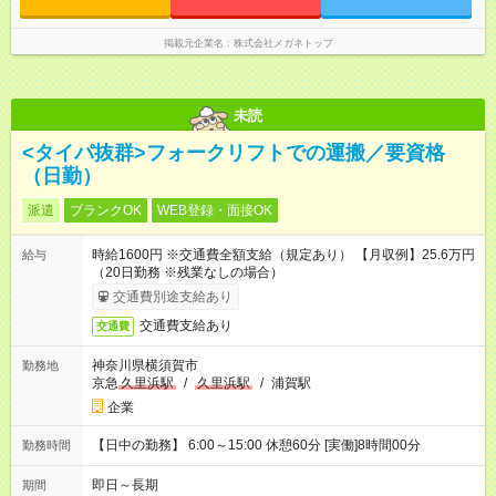
掲載元企業名
株式会社メガネトップ
未読
<タイパ抜群>フォークリフトでの運搬／要資格
（日勤）
派遣
ブランクOK
WEB登録・面接OK
時給1600円 ※交通費全額支給（規定あり） 【月収例】25.6万円
給与
（20日勤務 ※残業なしの場合）
交通費別途支給あり
交通費支給あり
交通費
神奈川県横須賀市
勤務地
京急
久里浜駅
/
久里浜駅
/
浦賀駅
企業
【日中の勤務】 6:00～15:00 休憩60分 [実働]8時間00分
勤務時間
即日～長期
期間