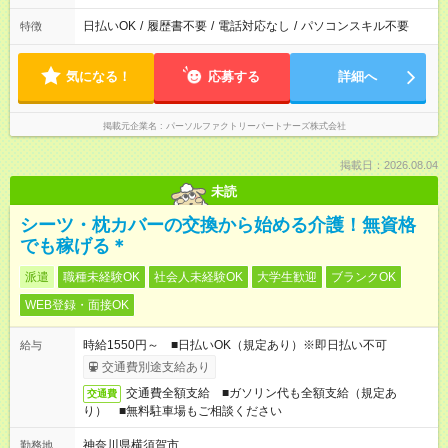
日払いOK
/
履歴書不要
/
電話対応なし
/
パソコンスキル不要
特徴
気になる！
応募する
詳細へ
掲載元企業名
パーソルファクトリーパートナーズ株式会社
掲載日：2026.08.04
未読
シーツ・枕カバーの交換から始める介護！無資格
でも稼げる＊
派遣
職種未経験OK
社会人未経験OK
大学生歓迎
ブランクOK
WEB登録・面接OK
時給1550円～ ■日払いOK（規定あり）※即日払い不可
給与
交通費別途支給あり
交通費全額支給 ■ガソリン代も全額支給（規定あ
交通費
り） ■無料駐車場もご相談ください
神奈川県横須賀市
勤務地