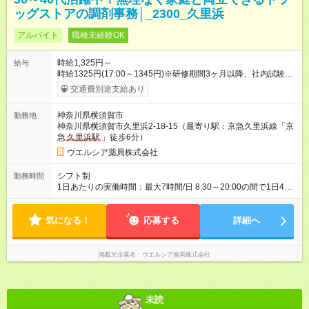
ッグストアの調剤事務│_2300_久里浜
アルバイト
職種未経験OK
時給1,325円～
給与
時給1325円(17:00～1345円)※研修期間3ヶ月以降、社内試験に
よる更新判定あり 社内試験合格後、時給＋50～100円の昇給あ
交通費別途支給あり
り （大学生は＋20円） 試用期間あり：入社日から3ヶ月間／本
採用と待遇は変わりません。 【試用期間】試用期間あり 試用期
神奈川県横須賀市
勤務地
間の長さ：3ヶ月 雇用形態、給与は本採用時と同じです。
神奈川県横須賀市久里浜2-18-15（最寄り駅：京急久里浜線「京
急
久里浜駅
」徒歩6分）
ウエルシア薬局株式会社
シフト制
勤務時間
1日あたりの実働時間：最大7時間/日 8:30～20:00の間で1日4時
間～応相談 ☆週2～5日の勤務 ※勤務曜日応相談 ☆未経験・無資
格可
気になる！
応募する
詳細へ
掲載元企業名
ウエルシア薬局株式会社
未読