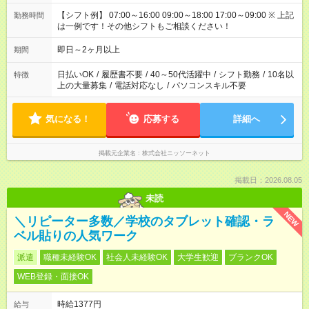
【シフト例】 07:00～16:00 09:00～18:00 17:00～09:00 ※ 上記
勤務時間
は一例です！その他シフトもご相談ください！
即日～2ヶ月以上
期間
日払いOK
/
履歴書不要
/
40～50代活躍中
/
シフト勤務
/
10名以
特徴
上の大量募集
/
電話対応なし
/
パソコンスキル不要
気になる！
応募する
詳細へ
掲載元企業名
株式会社ニッソーネット
掲載日：2026.08.05
未読
NEW
＼リピーター多数／学校のタブレット確認・ラ
ベル貼りの人気ワーク
派遣
職種未経験OK
社会人未経験OK
大学生歓迎
ブランクOK
WEB登録・面接OK
時給1377円
給与