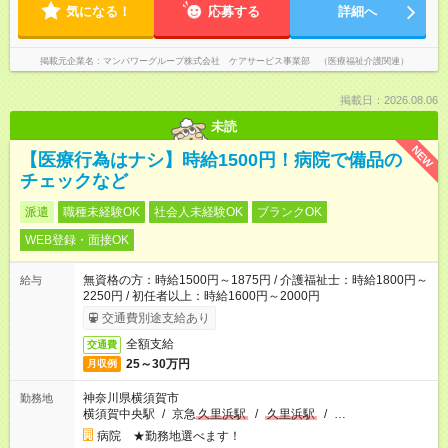
気になる！
応募する
詳細へ
掲載元企業名
マンパワーグループ株式会社 ケアサービス事業部 （医療福祉介護関連）
掲載日：2026.08.06
未読
NEW
【医療行為はナシ】時給1500円！病院で備品の
チェックなど
派遣
職種未経験OK
社会人未経験OK
ブランクOK
WEB登録・面接OK
無資格の方：時給1500円～1875円 / 介護福祉士：時給1800円～
給与
2250円 / 初任者以上：時給1600円～2000円
交通費別途支給あり
全額支給
交通費
25～30万円
月収例
神奈川県横須賀市
勤務地
横須賀中央駅
/
京急
久里浜駅
/
久里浜駅
/
…
病院 ★勤務地選べます！