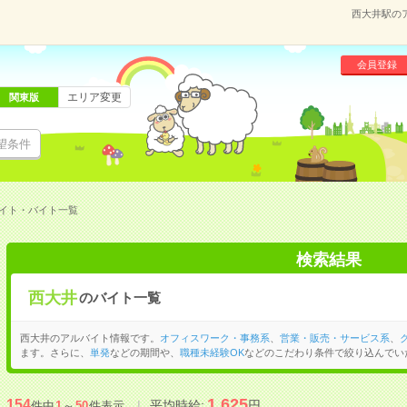
西大井駅の
会員登録
エリア変更
関東版
望条件
イト・バイト一覧
検索結果
西大井
のバイト一覧
西大井のアルバイト情報です。
オフィスワーク・事務系
、
営業・販売・サービス系
、
ます。さらに、
単発
などの期間や、
職種未経験OK
などのこだわり条件で絞り込んでい
1,625
154
平均時給:
円
件中
1
～
50
件表示