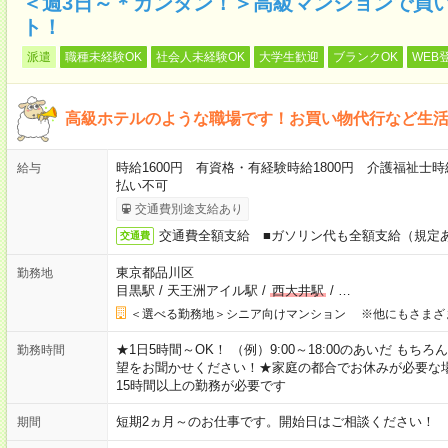
＜週3日～＊カンタン！＞高級マンションで買
ト！
派遣
職種未経験OK
社会人未経験OK
大学生歓迎
ブランクOK
WEB
高級ホテルのような職場です！お買い物代行など生
時給1600円 有資格・有経験時給1800円 介護福祉士時
給与
払い不可
交通費別途支給あり
交通費全額支給 ■ガソリン代も全額支給（規定
交通費
東京都品川区
勤務地
目黒駅
/
天王洲アイル駅
/
西大井駅
/
…
＜選べる勤務地＞シニア向けマンション ※他にもさまざ
★1日5時間～OK！ （例）9:00～18:00のあいだ も
勤務時間
望をお聞かせください！★家庭の都合でお休みが必要な
15時間以上の勤務が必要です
短期2ヵ月～のお仕事です。開始日はご相談ください！
期間