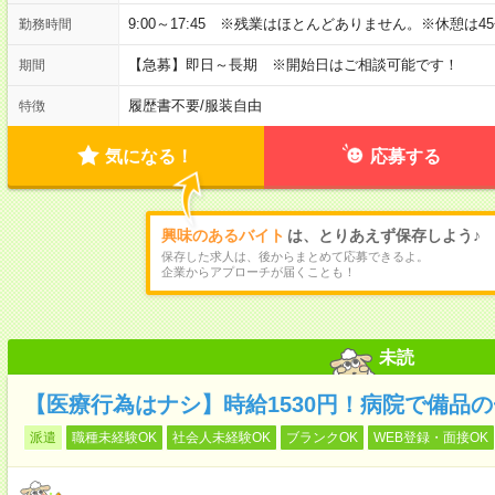
9:00～17:45 ※残業はほとんどありません。※休憩は4
勤務時間
【急募】即日～長期 ※開始日はご相談可能です！
期間
履歴書不要
/
服装自由
特徴
気になる！
応募する
興味のあるバイト
は、とりあえず保存しよう♪
保存した求人は、後からまとめて応募できるよ。
企業からアプローチが届くことも！
未読
【医療行為はナシ】時給1530円！病院で備品
派遣
職種未経験OK
社会人未経験OK
ブランクOK
WEB登録・面接OK