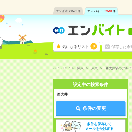
エン派遣
71573
件
エン バイト
82531
件
0
気になるリスト
保存した希
バイトTOP
関東
東京
西大井駅のアルバ
設定中の検索条件
西大井
条件の変更
条件を保存して
メールを受け取る