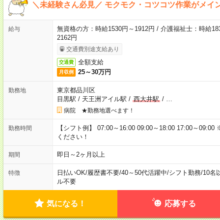
＼未経験さん必見／ モクモク・コツコツ作業がメイ
無資格の方：時給1530円～1912円 / 介護福祉士：時給183
給与
2162円
交通費別途支給あり
全額支給
交通費
25～30万円
月収例
東京都品川区
勤務地
目黒駅
/
天王洲アイル駅
/
西大井駅
/
…
病院 ★勤務地選べます！
【シフト例】 07:00～16:00 09:00～18:00 17:00
勤務時間
ください！
即日～2ヶ月以上
期間
日払いOK
/
履歴書不要
/
40～50代活躍中
/
シフト勤務
/
10名
特徴
ル不要
気になる！
応募する