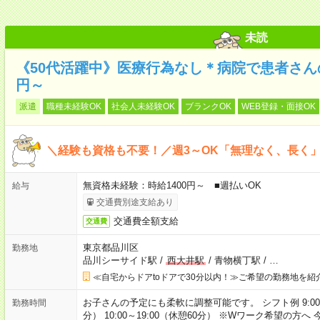
未読
《50代活躍中》医療行為なし＊病院で患者さんの
円～
派遣
職種未経験OK
社会人未経験OK
ブランクOK
WEB登録・面接OK
＼経験も資格も不要！／週3～OK「無理なく、長く
無資格未経験：時給1400円～ ■週払いOK
給与
交通費別途支給あり
交通費全額支給
交通費
東京都品川区
勤務地
品川シーサイド駅
/
西大井駅
/
青物横丁駅
/
…
≪自宅からドアtoドアで30分以内！≫ご希望の勤務地を紹
お子さんの予定にも柔軟に調整可能です。 シフト例 9:00～18:
勤務時間
分） 10:00～19:00（休憩60分） ※Wワーク希望の