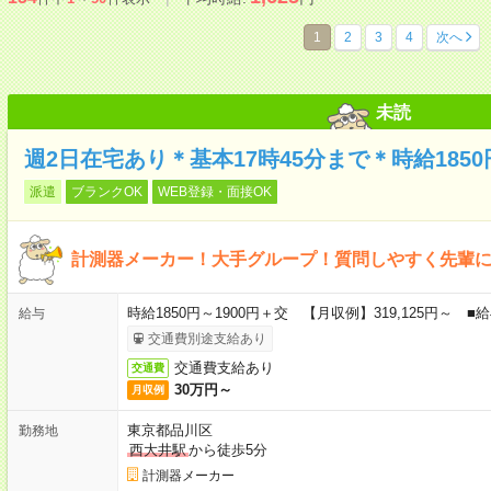
1
2
3
4
次へ
未読
週2日在宅あり＊基本17時45分まで＊時給1850
派遣
ブランクOK
WEB登録・面接OK
計測器メーカー！大手グループ！質問しやすく先輩
時給1850円～1900円＋交 【月収例】319,125円～
給与
交通費別途支給あり
交通費支給あり
交通費
30万円～
月収例
東京都品川区
勤務地
西大井駅
から徒歩5分
計測器メーカー