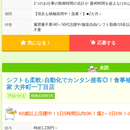
1つのお仕事の勤務時間の合計が 週40時間を超えなけれ
【現在も積極採用中！急募！】■2カ月～
期間
履歴書不要
/
40～50代活躍中
/
服装自由
/
シフト勤務
/
10名
特徴
不要
気になる！
応募する
未読
シフトも柔軟♪自動化でカンタン接客◎！食事
家 大井町一丁目店
アルバイト
職種未経験OK
60歳以上活躍中！1日5時間以内OK！週2～3日OK！
時給1,230円～
給与