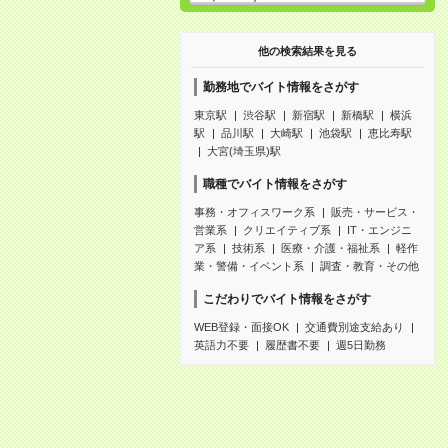
他の検索結果を見る
勤務地でバイト情報をさがす
東京駅
渋谷駅
新宿駅
新橋駅
横浜
駅
品川駅
大崎駅
池袋駅
恵比寿駅
大宮(埼玉県)駅
職種でバイト情報をさがす
事務・オフィスワーク系
販売・サービス・
営業系
クリエイティブ系
IT・エンジニ
ア系
技術系
医療・介護・福祉系
軽作
業・警備・イベント系
調査・教育・その他
こだわりでバイト情報をさがす
WEB登録・面接OK
交通費別途支給あり
英語力不要
履歴書不要
週5日勤務