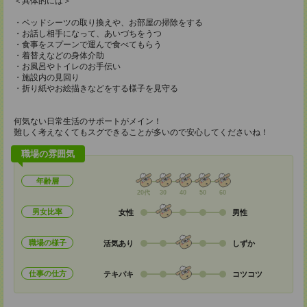
＜具体的には＞
・ベッドシーツの取り換えや、お部屋の掃除をする
・お話し相手になって、あいづちをうつ
・食事をスプーンで運んで食べてもらう
・着替えなどの身体介助
・お風呂やトイレのお手伝い
・施設内の見回り
・折り紙やお絵描きなどをする様子を見守る
何気ない日常生活のサポートがメイン！
難しく考えなくてもスグできることが多いので安心してくださいね！
職場の雰囲気
年齢層
20代
30
40
50
60
男女比率
女性
男性
職場の様子
活気あり
しずか
仕事の仕方
テキパキ
コツコツ