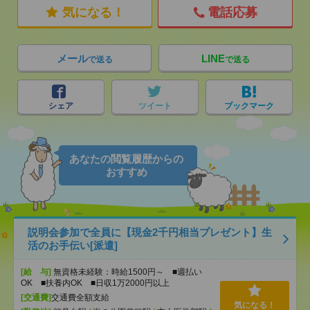
気になる！
電話応募
メール
LINE
で送る
で送る
シェア
ツイート
ブックマーク
あなたの閲覧履歴からの
おすすめ
説明会参加で全員に【現金2千円相当プレゼント】生
活のお手伝い[派遣]
[給 与]
無資格未経験：時給1500円～ ■週払い
OK ■扶養内OK ■日収1万2000円以上
[交通費]
交通費全額支給
気になる！