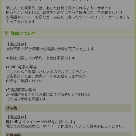
気に入った就業先では、あなたは長く続けられるようにサポート
困ったことがあれば、就業先との間に立って解決に向けて調整をしたり
お電話やメール・対面など あなたに合ったツールでコミュニケーションを
とってまいります！
登録について
【電話登録】
来社不要！30分程度のお電話で登録が完了いたします。
★登録に際しての予約・来社は不要です★
(1)WEB応募の場合
こちらからご連絡いたしますのでお待ちください。
ご応募頂いた後、案内メールをお送りしますので
内容をご確認ください。
(2)電話応募の場合
お時間のあるときにお電話にてご応募いただければ
その場で登録も可能です。
持ち物
【電話登録】
弊社HPよりマイページ作成をお願いします
電話での登録の際に、マイページ作成をいただいた旨をお伝えください。
所要時間