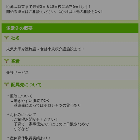
応募→就業まで最短3日＆10日後に給料GETも可！
開始希望日はご相談ください。1か月以上先の相談もOK！
派遣先の概要
社名
人気大手介護施設～老舗小規模介護施設まで！
業種
介護サービス
配属先について
＊服装について
→動きやすい服装でOK
派遣先によってはポロシャツの貸与あり
＊お休みについて
→ご希望お聞かせください！
子育て・家事優先で／はじめは日数少なめで
などなど
＊産休育休取得実績あり！