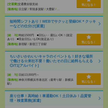
[交通費]
交通費全額支給
気になる！
[勤務地]
日立駅
/
常陸多賀駅
/
大甕駅
/
…
短時間シフトあり！WEBでサクッと登録OK＊クッキ
ーなどの仕分け[派遣]
[給 与]
時給1500円 ■日払い・週払いOK！(規定
あり) ■現金日払いもOK(規定あり)
気になる！
[勤務地]
新宿駅
/
新宿三丁目駅
ちいさいかわいいキャラのイベントも！好きな場所
で働ける☆来社不要！働いたその日に給料もらえる
◎/T1[アルバイト]
[給 与]
日給13,000円～
[勤務地]
神奈川県横浜市港北区（最寄り駅：新横浜
気になる！
駅）
座り仕事！高時給！車通勤OK！土日休み！品質管
理・検査業務[派遣]