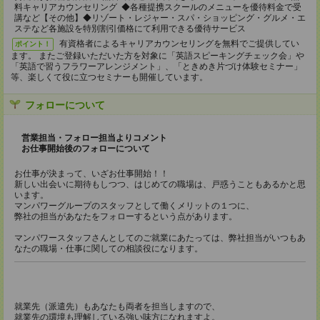
料キャリアカウンセリング ◆各種提携スクールのメニューを優待料金で受
講など【その他】◆リゾート・レジャー・スパ・ショッピング・グルメ・エ
ステなど各施設を特別割引価格にて利用できる優待サービス
有資格者によるキャリアカウンセリングを無料でご提供してい
ポイント！
ます。 またご登録いただいた方を対象に「英語スピーキングチェック会」や
「英語で習うフラワーアレンジメント」、「ときめき片づけ体験セミナー」
等、楽しくて役に立つセミナーも開催しています。
フォローについて
営業担当・フォロー担当よりコメント
お仕事開始後のフォローについて
お仕事が決まって、いざお仕事開始！！
新しい出会いに期待もしつつ、はじめての職場は、戸惑うこともあるかと思
います。
マンパワーグループのスタッフとして働くメリットの１つに、
弊社の担当があなたをフォローするという点があります。
マンパワースタッフさんとしてのご就業にあたっては、弊社担当がいつもあ
なたの職場・仕事に関しての相談役になります。
就業先（派遣先）もあなたも両者を担当しますので、
就業先の環境も理解している強い味方になれますよ。