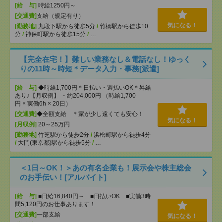
[給 与]
時給1250円～
[交通費]
支給（規定有り）
気になる！
[勤務地]
九段下駅から徒歩5分
/
竹橋駅から徒歩10
分
/
神保町駅から徒歩15分
/
…
【完全在宅！】難しい業務なし＆電話なし！ゆっく
りの11時～時短＊データ入力・事務[派遣]
[給 与]
◆時給1,700円＊日払い・週払いOK＊昇給
あり♪【月収例】 ・約204,000円 （時給1,700
円 × 実働6h × 20日）
[交通費]
◆全額支給 ＊家が少し遠くても安心！
気になる！
[月収例]
20～25万円
[勤務地]
竹芝駅から徒歩2分
/
浜松町駅から徒歩4分
/
大門(東京都)駅から徒歩5分
/
…
＜1日～OK！＞あの有名企業も！展示会や株主総会
のお手伝い！[アルバイト]
[給 与]
■日給16,840円～ ■日払いOK ■実働3時
間5,120円のお仕事あります！
[交通費]
一部支給
気になる！