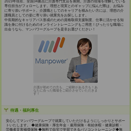
2023年現在、全国34拠点に介護専門支店を展開。介護の現場を理解している
専任担当がフォローします。理想と現実とのギャップに悩んだ際は、お悩み
に寄り添いサポート。介護職としてのキャリアを積みたい方には、理想の介
護職員としての姿に寄り添い就業先をお探しします。
中長期的なキャリアパス形成のための資格取得支援制度、仕事に活かせる知
識を身に付けるためのオンライントレーニングもご用意！ぴったりな職場に
出会うなら、マンパワーグループを是非お選びください！
介護が初めての方も、ご経験がある方も！あ
なたに合った職場をご紹介させていただきま
す！
待遇・福利厚生
安心してマンパワーグループで就業していただけるようにしっかりとサポー
トいたします。 ◆健康保険・厚生年金・雇用保険・有給休暇・健康診断・
労働者災害補償保険 ◆無料で自宅で学習できるパソコントレーニング◆無