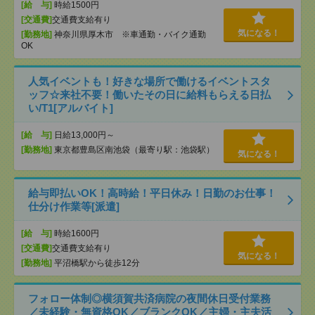
[給 与]
時給1500円
[交通費]
交通費支給有り
気になる！
[勤務地]
神奈川県厚木市 ※車通勤・バイク通勤
OK
人気イベントも！好きな場所で働けるイベントスタ
ッフ☆来社不要！働いたその日に給料もらえる日払
い/T1[アルバイト]
[給 与]
日給13,000円～
[勤務地]
東京都豊島区南池袋（最寄り駅：池袋駅）
気になる！
給与即払いOK！高時給！平日休み！日勤のお仕事！
仕分け作業等[派遣]
[給 与]
時給1600円
[交通費]
交通費支給有り
気になる！
[勤務地]
平沼橋駅から徒歩12分
フォロー体制◎横須賀共済病院の夜間休日受付業務
／未経験・無資格OK／ブランクOK／主婦・主夫活