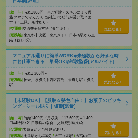
日本橋[派遣]
[給 与]
時給1800円 ※ご経験・スキルにより優
遇 スマホでかんたんに前払いで給与が受け取れま
す（※上限、条件あり）
[交通費]
交通費全額支給（規定あり）
気になる！
[勤務地]
東京都中央区 東京メトロ 日本橋駅から直
結（徒歩1分）
マニュアル通りに簡単WORK◆未経験から好きな時
にお仕事できる！単発OK◎試験監督[アルバイト]
[給 与]
時給1,300円～
[勤務地]
神奈川県横浜市西区高島（最寄り駅：横浜
気になる！
駅）
【未経験OK】【服装＆髪色自由！】お菓子のピッキ
ング・シール貼り｜短期[派遣]
[給 与]
時給1400円／月収例：117,600円＝1,400
円×4時間×21日勤務の場合＋交通費別途支給
[交通費]
実費支給／当社規定あり。
気になる！
[勤務地]
七里駅から車6分
/
大宮公園駅
/
大宮(埼玉