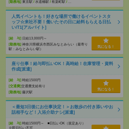
[勤務地]
東京駅
/
水道橋駅
/
有楽町駅
/
…
人気イベントも！好きな場所で働けるイベントスタ
ッフ☆来社不要！働いたその日に給料もらえる日払
い/T1[アルバイト]
[給 与]
日給13,000円～
[勤務地]
神奈川県横浜市西区みなとみらい（最寄り
気になる！
駅：みなとみらい駅）
座り仕事！給与即払いOK！高時給！在庫管理・資料
作成[派遣]
[給 与]
時給1500円
[交通費]
交通費支給有り
気になる！
[勤務地]
藤沢駅
＜最短3日後にお仕事決定！＞お散歩の付き添いやお
話相手など！入浴介助ナシ[派遣]
[給 与]
時給1500円～ ■日払いOK（規定あり）
※即日払い不可