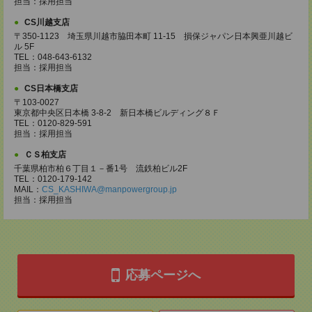
担当：採用担当
CS川越支店
〒350-1123 埼玉県川越市脇田本町 11-15 損保ジャパン日本興亜川越ビ
ル 5F
TEL：048-643-6132
担当：採用担当
CS日本橋支店
〒103-0027
東京都中央区日本橋 3-8-2 新日本橋ビルディング８Ｆ
TEL：0120-829-591
担当：採用担当
ＣＳ柏支店
千葉県柏市柏６丁目１－番1号 流鉄柏ビル2F
TEL：0120-179-142
MAIL：
CS_KASHIWA@manpowergroup.jp
担当：採用担当
応募ページへ