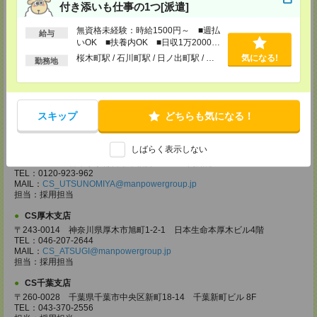
CS大宮支店
付き添いも仕事の1つ[派遣]
〒330-0854 埼玉県さいたま市大宮区桜木町 1-10-16 シーノ大宮ノース
ウイング 9階
無資格未経験：時給1500円～ ■週払
給与
TEL：0120-769-355
いOK ■扶養内OK ■日収1万2000円
MAIL：
CS_OMIYA@manpowergroup.jp
以上
桜木町駅 / 石川町駅 / 日ノ出町駅 / …
気になる!
担当：採用担当
勤務地
CS高崎支店
〒370-0831 群馬県高崎市あら町167 高崎第一生命ビルディング11Ｆ
TEL：027-320-6558
スキップ
どちらも気になる！
MAIL：
CS_TAKASAKI@manpowergroup.jp
担当：採用担当
CS宇都宮支店
しばらく表示しない
〒321-0953 栃木県宇都宮市東宿郷3-2-18 高知穂ビル2Ｆ
TEL：0120-923-962
MAIL：
CS_UTSUNOMIYA@manpowergroup.jp
担当：採用担当
CS厚木支店
〒243-0014 神奈川県厚木市旭町1-2-1 日本生命本厚木ビル4階
TEL：046-207-2644
MAIL：
CS_ATSUGI@manpowergroup.jp
担当：採用担当
CS千葉支店
〒260-0028 千葉県千葉市中央区新町18-14 千葉新町ビル 8F
TEL：043-370-2556