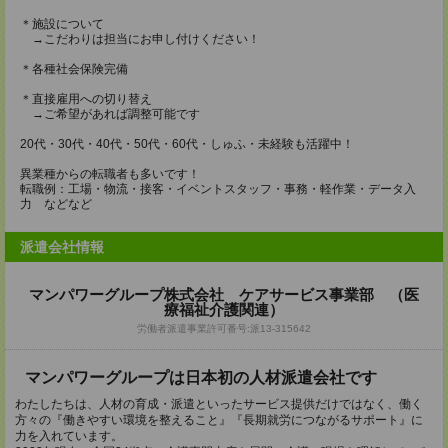
＊施設について
→こだわりは担当にお申し付けください！
＊各種社会保険完備
＊直接雇用への切り替え
→ご希望があれば調整可能です
20代・30代・40代・50代・60代・しゅふ・未経験も活躍中！
異業種からの転職者も多いです！
転職例：工場・物流・接客・イベントスタッフ・事務・軽作業・データ入
力 などなど
派遣会社情報
マンパワーグループ株式会社 ケアサービス事業部 （医
療福祉介護関連）
労働者派遣事業許可番号:派13-315642
マンパワーグループは日本初の人材派遣会社です
わたしたちは、人材の育成・派遣といったサービス提供だけではなく、働く
方々の『働きやすい環境を整えること』『長期就労につながるサポート』に
力を入れています。