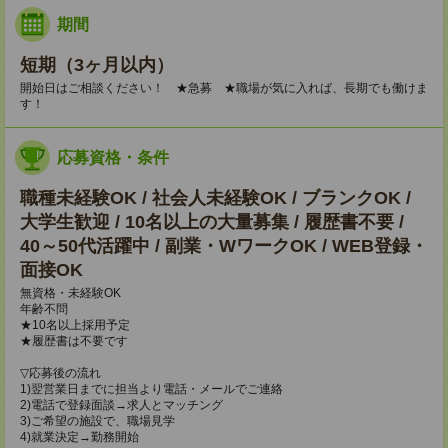
期間
短期（3ヶ月以内）
開始日はご相談ください！ ★急募 ★職場が気に入れば、長期でも働けま
す！
応募資格・条件
職種未経験OK / 社会人未経験OK / ブランクOK /
大学生歓迎 / 10名以上の大量募集 / 履歴書不要 /
40～50代活躍中 / 副業・WワークOK / WEB登録・
面接OK
無資格・未経験OK
年齢不問
★10名以上採用予定
★履歴書は不要です
▽応募後の流れ
1)翌営業日までに担当より電話・メールでご連絡
2)電話で登録面談→求人とマッチング
3)ご希望の施設で、職場見学
4)就業決定→勤務開始