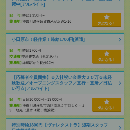
躍中[アルバイト]
[給 与]
時給1,350円～
[勤務地]
神奈川県横須賀市米が浜通1-16
気になる！
小田原市！軽作業！時給1700円[派遣]
[給 与]
時給1700円
[交通費]
交通費支給（規定あり）
気になる！
[勤務地]
緑町駅から徒歩12分
【応募者全員面接】☆入社祝い金最大２０万☆未経
験歓迎／オープニングスタッフ／直行・直帰／日払
い可☆[アルバイト]
[給 与]
日給10,000円～13,000円
[勤務地]
神奈川県横浜市西区南幸２丁目１０－１
気になる！
３ 地先（最寄り駅：横浜駅）
特別時給1800円【ヴァレクストラ】短期スタッフ