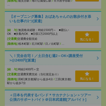
[勤務地]
能見台駅
/
海の公園柴口駅
/
市大医学部駅
/
…
【オープニング募集】おばあちゃんのお散歩付き添
いも仕事の1つ[派遣]
[給 与]
無資格未経験：時給1500円～ ■週払い
OK ■扶養内OK ■日収1万2000円以上
[交通費]
交通費全額支給
気になる！
[勤務地]
桜木町駅
/
石川町駅
/
日ノ出町駅
/
…
＼！完全在宅！／土日含む週2～OK<講座受付
>@2400円[派遣]
[給 与]
時給2400円＋交
[交通費]
交通費実費支給（当社規定あり）
気になる！
[勤務地]
田町(東京都)駅から徒歩4分
/
三田(東京都)
駅から徒歩7分
＜日本を代表するバンド＊サカナクション＞ツアー
公演のサポートバイト＠日本武道館[アルバイト]