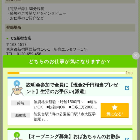
【電話登録】30分程度
・経験やご希望などをインタビュー
・お仕事のご紹介など
登録場所
CS新宿支店
〒163-1517
東京都新宿区西新宿 1-6-1 新宿エルタワー 17F
×
TEL：0120-659-458
MAIL：
CS_SHINJUKU@manpowergroup.jp
どちらのお仕事が気になりますか？
担当：採用担当
1
CS立川支店
/10
〒190-0012
東京都立川市曙町2-34-7 ファーレイーストビル 8F
説明会参加で全員に【現金2千円相当プレゼ
TEL：0120-659-460
ント】生活のお手伝い[派遣]
MAIL：
CS_TACHIKAWA@manpowergroup.jp
担当：採用担当
無資格未経験：時給1500円～ ■週払
給与
いOK ■扶養内OK ■日収1万2000円
CS横浜支店
以上
〒220-8136
能見台駅 / 海の公園柴口駅 / 市大医学
気になる!
勤務地
神奈川県横浜市西区みなとみらい 2-2-1 横浜ランドマークタワー36F
部駅 / …
TEL：0120-659-459
MAIL：
CS_YOKOHAMA@manpowergroup.jp
担当：採用担当
【オープニング募集】おばあちゃんのお散歩