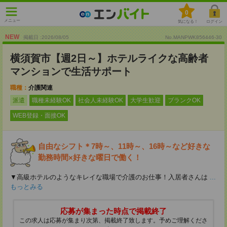
0
メニュー
気になる！
ログイン
NEW
掲載日 :2026
/
08
/
05
No.MANPWK856446-30
横須賀市【週2日～】ホテルライクな高齢者
マンションで生活サポート
職種：
介護関連
派遣
職種未経験OK
社会人未経験OK
大学生歓迎
ブランクOK
WEB登録・面接OK
自由なシフト＊7時～、11時～、16時～など好きな
勤務時間×好きな曜日で働く！
▼高級ホテルのようなキレイな職場で介護のお仕事！入居者さんは
...
もっとみる
応募が集まった時点で掲載終了
この求人は応募が集まり次第、掲載終了致します。予めご理解くださ