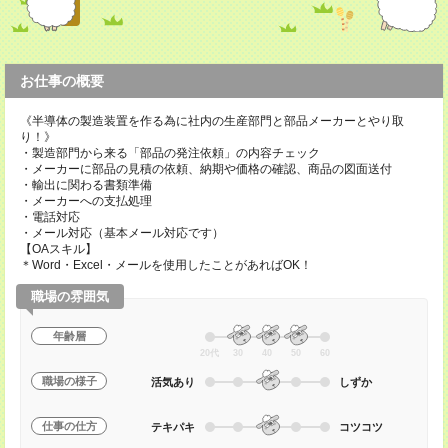
お仕事の概要
《半導体の製造装置を作る為に社内の生産部門と部品メーカーとやり取
り！》
・製造部門から来る「部品の発注依頼」の内容チェック
・メーカーに部品の見積の依頼、納期や価格の確認、商品の図面送付
・輸出に関わる書類準備
・メーカーへの支払処理
・電話対応
・メール対応（基本メール対応です）
【OAスキル】
＊Word・Excel・メールを使用したことがあればOK！
職場の雰囲気
年齢層
20代
30
40
50
60
職場の様子
活気あり
しずか
仕事の仕方
テキパキ
コツコツ