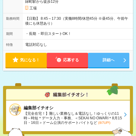
緑町駅から徒歩12分
工場
【日勤】 8:45～17:30（実働8時間/休憩45分 ※昼45分、午前午
勤務時間
後にも休憩あり）
・長期 ・即日スタートOK！
期間
電話対応なし
特徴
気になる！
応募する
詳細へ
編集部イチオシ
【完全在宅！】難しい業務なし＆電話なし！ゆっくりの11
時～時短＊データ入力・事務、＜SEKAI NO OWARI＊8月15
日・16日＞ドーム公演のサポートバイトなど
(8/7UP!)