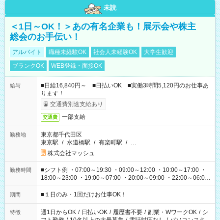
未読
＜1日～OK！＞あの有名企業も！展示会や株主
総会のお手伝い！
アルバイト
職種未経験OK
社会人未経験OK
大学生歓迎
ブランクOK
WEB登録・面接OK
■日給16,840円～ ■日払いOK ■実働3時間5,120円のお仕事あ
給与
ります！
交通費別途支給あり
一部支給
交通費
東京都千代田区
勤務地
東京駅
/
水道橋駅
/
有楽町駅
/
…
株式会社マッシュ
■シフト例 ・07:00～19:30 ・09:00～12:00 ・10:00～17:00 ・
勤務時間
18:00～23:00 ・19:00～07:00 ・20:00～09:00 ・22:00～06:00
etc ★最短で3時間で5,120円のお仕事から 15時間で2万円近く稼
げるお仕事も！ ご希望のお時間に合わせてご紹介！ ※シフトは
■１日のみ・1回だけお仕事OK！
期間
現場によって異なります。 ※勿論、休憩時間はあるのでご安心
ください！
週1日からOK
/
日払いOK
/
履歴書不要
/
副業・WワークOK
/
シ
特徴