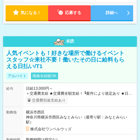
気になる！
応募する
詳細へ
未読
人気イベントも！好きな場所で働けるイベント
スタッフ☆来社不要！働いたその日に給料もら
える日払い/T1
アルバイト
職種未経験OK
日給13,000円～
給与
＋交通費支給 ★交通費全額支給！ ┗案件により規定あり ★日払
いOK！（規定あり） ┗働いたその日に現金GET♪ お仕事後はコ
交通費別途支給あり
ンビニATMから 日払い分を引き落とせます！ 【試用期間】試
用期間なし
横浜市西区
勤務地
神奈川県横浜市西区みなとみらい（最寄り駅：みなとみらい
駅）
株式会社ワンベルウッズ
勤務時間は指定なし
勤務時間