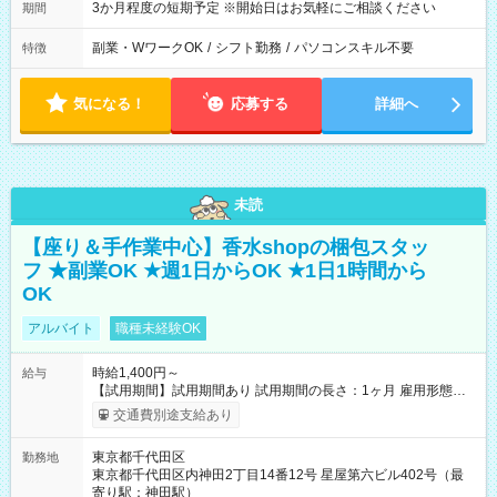
3か月程度の短期予定 ※開始日はお気軽にご相談ください
期間
副業・WワークOK
/
シフト勤務
/
パソコンスキル不要
特徴
気になる！
応募する
詳細へ
未読
【座り＆手作業中心】香水shopの梱包スタッ
フ ★副業OK ★週1日からOK ★1日1時間から
OK
アルバイト
職種未経験OK
時給1,400円～
給与
【試用期間】試用期間あり 試用期間の長さ：1ヶ月 雇用形態、
給与は本採用時と同じです。
交通費別途支給あり
東京都千代田区
勤務地
東京都千代田区内神田2丁目14番12号 星屋第六ビル402号（最
寄り駅：神田駅）