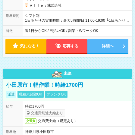
Ａｌｌｅｙ株式会社
シフト制
勤務時間
1日あたりの実働時間：最大5時間/日 11:00-19:00 └1日あたりの
実働時間：1-5時間 └上記の時間帯内であれば、いつでも勤務可
能！ └平日・土曜日の中で、お好きな曜日でご勤務いただけま
週1日からOK / 日払いOK / 副業・WワークOK
特徴
す！ 【シフト例】 ・11:00～14:00 ・16:30～19:00 ・13:00～
18:00 などのように、自由な働き方が可能なお仕事です！
気になる！
応募する
詳細へ
未読
小田原市！軽作業！時給1700円
派遣
職種未経験OK
ブランクOK
時給1700円
給与
交通費別途支給あり
交通費支給（規定あり）
交通費
神奈川県小田原市
勤務地