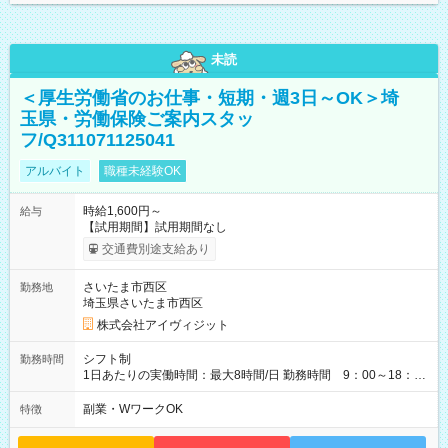
未読
＜厚生労働省のお仕事・短期・週3日～OK＞埼
玉県・労働保険ご案内スタッ
フ/Q311071125041
アルバイト
職種未経験OK
時給1,600円～
給与
【試用期間】試用期間なし
交通費別途支給あり
さいたま市西区
勤務地
埼玉県さいたま市西区
株式会社アイヴィジット
シフト制
勤務時間
1日あたりの実働時間：最大8時間/日 勤務時間 9：00～18：
00(実働8h、休憩1h) 土日祝含む週3日～OK、シフト制 ※もちろ
ん週5日勤務もOK♪ 勤務期間：2026年8月12日～9月9日※リスト
副業・WワークOK
特徴
全件完了で業務終了