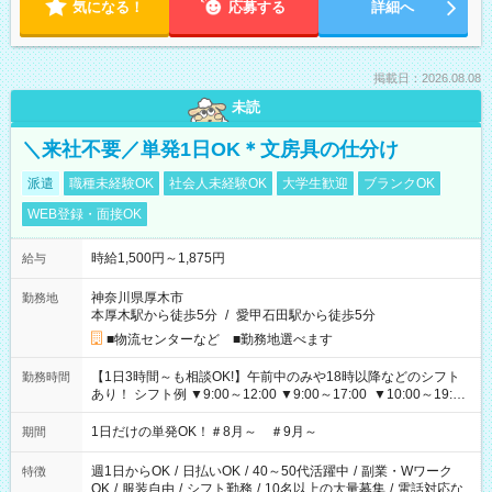
気になる！
応募する
詳細へ
掲載日：2026.08.08
未読
＼来社不要／単発1日OK＊文房具の仕分け
派遣
職種未経験OK
社会人未経験OK
大学生歓迎
ブランクOK
WEB登録・面接OK
時給1,500円～1,875円
給与
神奈川県厚木市
勤務地
本厚木駅から徒歩5分
/
愛甲石田駅から徒歩5分
■物流センターなど ■勤務地選べます
【1日3時間～も相談OK!】午前中のみや18時以降などのシフト
勤務時間
あり！ シフト例 ▼9:00～12:00 ▼9:00～17:00 ▼10:00～19:00
▼18:00～21:00
1日だけの単発OK！＃8月～ ＃9月～
期間
週1日からOK
/
日払いOK
/
40～50代活躍中
/
副業・Wワーク
特徴
OK
/
服装自由
/
シフト勤務
/
10名以上の大量募集
/
電話対応な