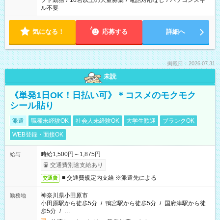
フト勤務
/
10名以上の大量募集
/
電話対応なし
/
パソコンスキ
ル不要
気になる！
応募する
詳細へ
掲載日：2026.07.31
未読
《単発1日OK！日払い可》＊コスメのモクモク
シール貼り
派遣
職種未経験OK
社会人未経験OK
大学生歓迎
ブランクOK
WEB登録・面接OK
時給1,500円～1,875円
給与
交通費別途支給あり
■ 交通費規定内支給 ※派遣先による
交通費
神奈川県小田原市
勤務地
小田原駅から徒歩5分
/
鴨宮駅から徒歩5分
/
国府津駅から徒
歩5分
/
…