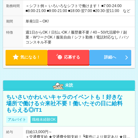
＜シフト例＞ いろいろなシフトで働けます！ ■7:00-24:00
勤務時間
■8:00-21:00 ■9:00-21:00 ■18:00-翌7:00 ■20:30-翌11:00 など
単発1日～OK!
期間
週1日からOK
/
日払いOK
/
履歴書不要
/
40～50代活躍中
/
副
特徴
業・WワークOK
/
服装自由
/
シフト勤務
/
電話対応なし
/
パソ
コンスキル不要
気になる！
応募する
詳細へ
未読
ちいさいかわいいキャラのイベントも！好きな
場所で働ける☆来社不要！働いたその日に給料
もらえる◎/T1
アルバイト
職種未経験OK
日給13,000円～
給与
＋交通費支給 ★交通費全額支給！ ┗案件により規定あり ★日払