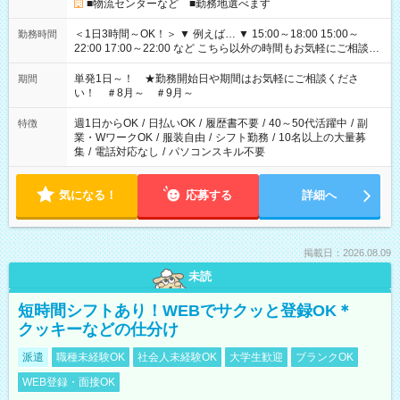
■物流センターなど ■勤務地選べます
＜1日3時間～OK！＞ ▼ 例えば… ▼ 15:00～18:00 15:00～
勤務時間
22:00 17:00～22:00 など こちら以外の時間もお気軽にご相談く
ださい！
単発1日～！ ★勤務開始日や期間はお気軽にご相談くださ
期間
い！ ＃8月～ ＃9月～
週1日からOK
/
日払いOK
/
履歴書不要
/
40～50代活躍中
/
副
特徴
業・WワークOK
/
服装自由
/
シフト勤務
/
10名以上の大量募
集
/
電話対応なし
/
パソコンスキル不要
気になる！
応募する
詳細へ
掲載日：2026.08.09
未読
短時間シフトあり！WEBでサクッと登録OK＊
クッキーなどの仕分け
派遣
職種未経験OK
社会人未経験OK
大学生歓迎
ブランクOK
WEB登録・面接OK