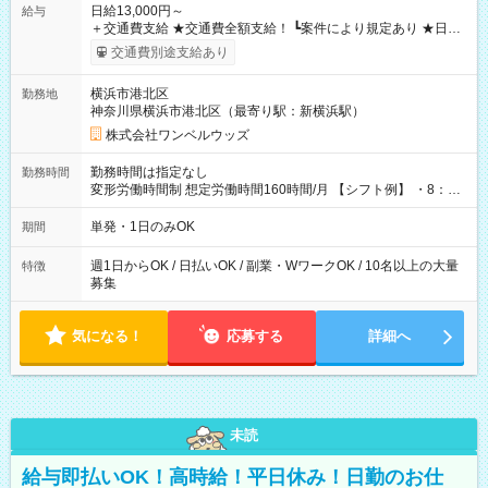
日給13,000円～
給与
＋交通費支給 ★交通費全額支給！ ┗案件により規定あり ★日払
いOK！（規定あり） ┗働いたその日に現金GET♪ お仕事後はコ
交通費別途支給あり
ンビニATMから 日払い分を引き落とせます！ 【試用期間】試
用期間なし
横浜市港北区
勤務地
神奈川県横浜市港北区（最寄り駅：新横浜駅）
株式会社ワンベルウッズ
勤務時間は指定なし
勤務時間
変形労働時間制 想定労働時間160時間/月 【シフト例】 ・8：00
～21：00
単発・1日のみOK
期間
週1日からOK / 日払いOK / 副業・WワークOK / 10名以上の大量
特徴
募集
気になる！
応募する
詳細へ
未読
給与即払いOK！高時給！平日休み！日勤のお仕