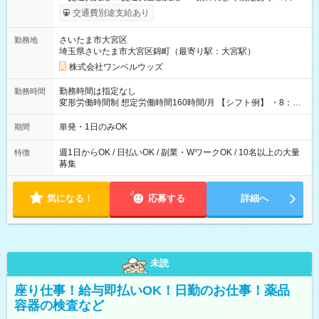
いOK！（規定あり） ┗働いたその日に現金GET♪ お仕事後はコ
交通費別途支給あり
ンビニATMから 日払い分を引き落とせます！ 【試用期間】試
用期間なし
さいたま市大宮区
勤務地
埼玉県さいたま市大宮区錦町（最寄り駅：大宮駅）
株式会社ワンベルウッズ
勤務時間は指定なし
勤務時間
変形労働時間制 想定労働時間160時間/月 【シフト例】 ・8：00
～21：00
単発・1日のみOK
期間
週1日からOK / 日払いOK / 副業・WワークOK / 10名以上の大量
特徴
募集
気になる！
応募する
詳細へ
未読
座り仕事！給与即払いOK！日勤のお仕事！薬品
容器の検査など