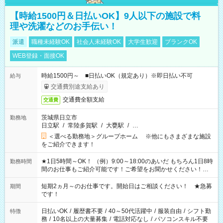
【時給1500円＆日払いOK】9人以下の施設で料
理や洗濯などのお手伝い！
派遣
職種未経験OK
社会人未経験OK
大学生歓迎
ブランクOK
WEB登録・面接OK
時給1500円～ ■日払いOK（規定あり）※即日払い不可
給与
交通費別途支給あり
交通費全額支給
交通費
茨城県日立市
勤務地
日立駅
/
常陸多賀駅
/
大甕駅
/
…
＜選べる勤務地＞グループホーム ※他にもさまざまな施設
をご紹介できます！
★1日5時間～OK！ （例）9:00～18:00のあいだ もちろん1日8時
勤務時間
間のお仕事もご紹介可能です！ご希望をお聞かせください！★
家庭の都合でお休みが必要な場合も遠慮なくご相談ください。
※週最低15時間以上の勤務が必要です
短期2ヵ月～のお仕事です。開始日はご相談ください！ ★急募
期間
です！
日払いOK
/
履歴書不要
/
40～50代活躍中
/
服装自由
/
シフト勤
特徴
務
/
10名以上の大量募集
/
電話対応なし
/
パソコンスキル不要