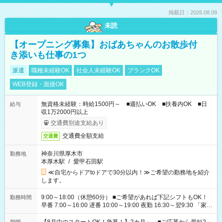
掲載日：2026.08.09
未読
【オープニング募集】おばあちゃんのお散歩付
き添いも仕事の1つ
派遣
職種未経験OK
社会人未経験OK
ブランクOK
WEB登録・面接OK
無資格未経験：時給1500円～ ■週払いOK ■扶養内OK ■日
給与
収1万2000円以上
交通費別途支給あり
交通費全額支給
交通費
神奈川県厚木市
勤務地
本厚木駅
/
愛甲石田駅
≪自宅からドアtoドアで30分以内！≫ご希望の勤務地を紹介
します。
9:00～18:00（休憩60分） ■ご希望があれば下記シフトもOK！
勤務時間
早番 7:00～16:00 遅番 10:00～19:00 夜勤 16:30～翌9:30 「家族
と休みを合わせたい」 「余裕を持って夕飯の準備がしたい」
「できれば残業はしたくない」 など、ご希望を教えてください