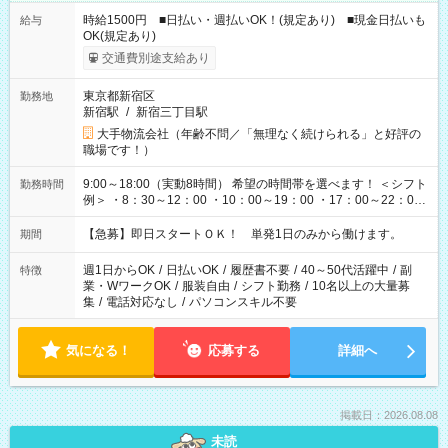
時給1500円 ■日払い・週払いOK！(規定あり) ■現金日払いも
給与
OK(規定あり)
交通費別途支給あり
東京都新宿区
勤務地
新宿駅
/
新宿三丁目駅
大手物流会社（年齢不問／「無理なく続けられる」と好評の
職場です！）
9:00～18:00（実動8時間） 希望の時間帯を選べます！ ＜シフト
勤務時間
例＞ ・8：30～12：00 ・10：00～19：00 ・17：00～22：00
・13：00～22：00 ・22：00～翌6：00 など
【急募】即日スタートＯＫ！ 単発1日のみから働けます。
期間
週1日からOK
/
日払いOK
/
履歴書不要
/
40～50代活躍中
/
副
特徴
業・WワークOK
/
服装自由
/
シフト勤務
/
10名以上の大量募
集
/
電話対応なし
/
パソコンスキル不要
気になる！
応募する
詳細へ
掲載日：2026.08.08
未読