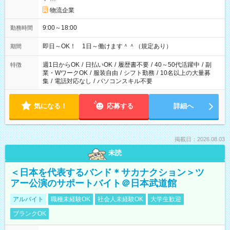
物流企業
9:00～18:00
勤務時間
即日～OK！ 1日～働けます＾＾（規定あり）
期間
週1日からOK
/
日払いOK
/
履歴書不要
/
40～50代活躍中
/
副
特徴
業・WワークOK
/
服装自由
/
シフト勤務
/
10名以上の大量募
集
/
電話対応なし
/
パソコンスキル不要
気になる！
応募する
詳細へ
掲載日：2026.08.03
未読
＜日本を代表するバンド＊サカナクション＞ツ
アー公演のサポートバイト＠日本武道館
アルバイト
職種未経験OK
社会人未経験OK
大学生歓迎
ブランクOK