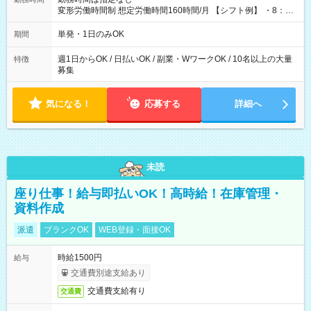
変形労働時間制 想定労働時間160時間/月 【シフト例】 ・8：00
～21：00
単発・1日のみOK
期間
週1日からOK / 日払いOK / 副業・WワークOK / 10名以上の大量
特徴
募集
気になる！
応募する
詳細へ
未読
座り仕事！給与即払いOK！高時給！在庫管理・
資料作成
派遣
ブランクOK
WEB登録・面接OK
時給1500円
給与
交通費別途支給あり
交通費支給有り
交通費