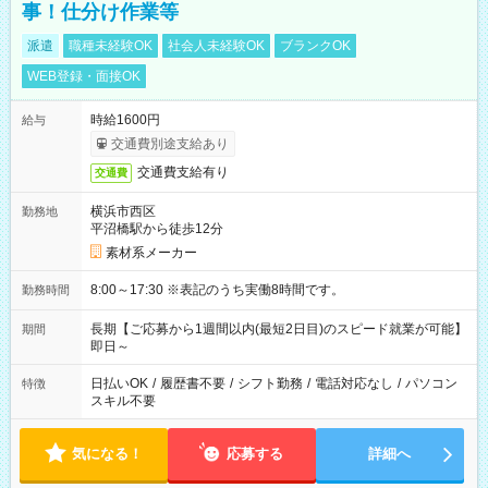
事！仕分け作業等
派遣
職種未経験OK
社会人未経験OK
ブランクOK
WEB登録・面接OK
時給1600円
給与
交通費別途支給あり
交通費支給有り
交通費
横浜市西区
勤務地
平沼橋駅から徒歩12分
素材系メーカー
8:00～17:30 ※表記のうち実働8時間です。
勤務時間
長期【ご応募から1週間以内(最短2日目)のスピード就業が可能】
期間
即日～
日払いOK
/
履歴書不要
/
シフト勤務
/
電話対応なし
/
パソコン
特徴
スキル不要
気になる！
応募する
詳細へ