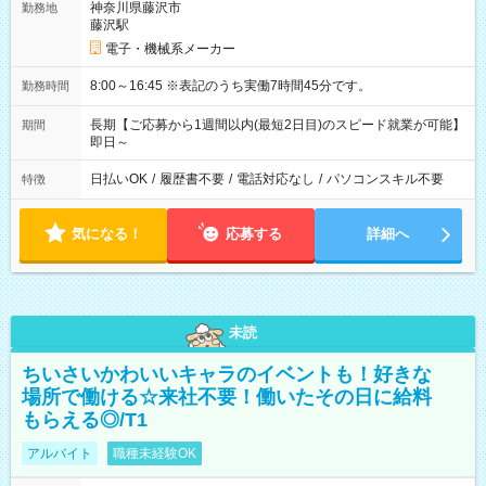
神奈川県藤沢市
勤務地
藤沢駅
電子・機械系メーカー
8:00～16:45 ※表記のうち実働7時間45分です。
勤務時間
長期【ご応募から1週間以内(最短2日目)のスピード就業が可能】
期間
即日～
日払いOK
/
履歴書不要
/
電話対応なし
/
パソコンスキル不要
特徴
気になる！
応募する
詳細へ
未読
ちいさいかわいいキャラのイベントも！好きな
場所で働ける☆来社不要！働いたその日に給料
もらえる◎/T1
アルバイト
職種未経験OK