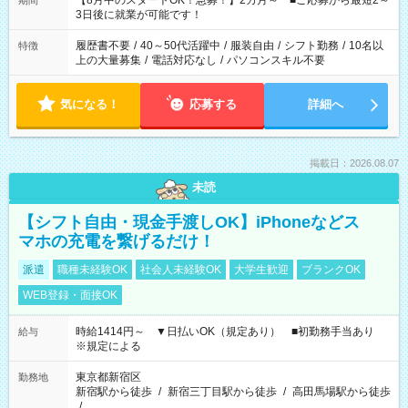
【8月中のスタートOK！急募！】2カ月～ ■ご応募から最短2～
期間
ね。 ※Wワーク希望の方へ 今ご覧のお仕事で希望する勤務時間
3日後に就業が可能です！
と、もう1つのお仕事の勤務時間。 合計で週40時間を超える場
合は応募できません。
履歴書不要
/
40～50代活躍中
/
服装自由
/
シフト勤務
/
10名以
特徴
上の大量募集
/
電話対応なし
/
パソコンスキル不要
気になる！
応募する
詳細へ
掲載日：2026.08.07
未読
【シフト自由・現金手渡しOK】iPhoneなどス
マホの充電を繋げるだけ！
派遣
職種未経験OK
社会人未経験OK
大学生歓迎
ブランクOK
WEB登録・面接OK
時給1414円～ ▼日払いOK（規定あり） ■初勤務手当あり
給与
※規定による
東京都新宿区
勤務地
新宿駅から徒歩
/
新宿三丁目駅から徒歩
/
高田馬場駅から徒歩
/
…