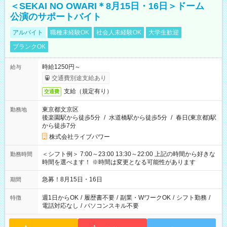
＜SEKAI NO OWARI＊8月15日・16日＞ドーム
公演のサポートバイト
アルバイト
職種未経験OK
社会人未経験OK
大学生歓迎
ブランクOK
時給1250円～
給与
交通費別途支給あり
支給（規定有り）
交通費
東京都文京区
勤務地
後楽園駅から徒歩5分
/
水道橋駅から徒歩5分
/
春日(東京都)駅
から徒歩7分
株式会社ライブパワー
＜シフト例＞ 7:00～23:00 13:30～22:00 上記の時間から好きな
勤務時間
時間を選べます！ ※時間は変更となる可能性があります
急募！8月15日・16日
期間
週1日からOK
/
履歴書不要
/
副業・WワークOK
/
シフト勤務
/
特徴
電話対応なし
/
パソコンスキル不要