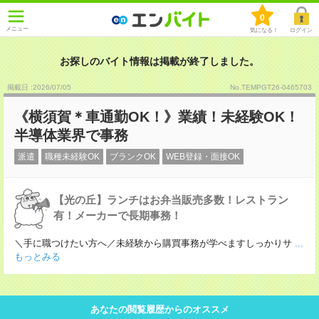
0
メニュー
気になる！
ログイン
お探しのバイト情報は掲載が終了しました。
掲載日 :2026
/
07
/
05
No.TEMPGT26-0465703
《横須賀＊車通勤OK！》業績！未経験OK！
半導体業界で事務
派遣
職種未経験OK
ブランクOK
WEB登録・面接OK
【光の丘】ランチはお弁当販売多数！レストラン
有！メーカーで長期事務！
＼手に職つけたい方へ／未経験から購買事務が学べますしっかりサ
...
もっとみる
あなたの閲覧履歴からのオススメ