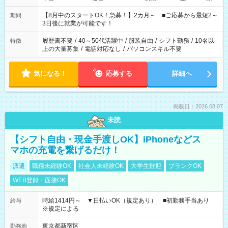
と休みを合わせたい」 「余裕を持って夕飯の準備がしたい」
「できれば残業はしたくない」 など、ご希望を教えてください
【8月中のスタートOK！急募！】2カ月～ ■ご応募から最短2～
期間
ね。 ※Wワーク希望の方へ 今ご覧のお仕事で希望する勤務時間
3日後に就業が可能です！
と、もう1つのお仕事の勤務時間。 合計で週40時間を超える場
合は応募できません。
履歴書不要
/
40～50代活躍中
/
服装自由
/
シフト勤務
/
10名以
特徴
上の大量募集
/
電話対応なし
/
パソコンスキル不要
気になる！
応募する
詳細へ
掲載日：2026.08.07
未読
【シフト自由・現金手渡しOK】iPhoneなどス
マホの充電を繋げるだけ！
派遣
職種未経験OK
社会人未経験OK
大学生歓迎
ブランクOK
WEB登録・面接OK
時給1414円～ ▼日払いOK（規定あり） ■初勤務手当あり
給与
※規定による
東京都新宿区
勤務地