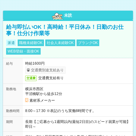
未読
給与即払いOK！高時給！平日休み！日勤のお仕
事！仕分け作業等
派遣
職種未経験OK
社会人未経験OK
ブランクOK
WEB登録・面接OK
時給1600円
給与
交通費別途支給あり
交通費支給有り
交通費
横浜市西区
勤務地
平沼橋駅から徒歩12分
素材系メーカー
8:00～17:30 ※表記のうち実働8時間です。
勤務時間
長期【ご応募から1週間以内(最短2日目)のスピード就業が可能】
期間
即日～