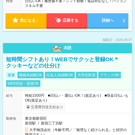
日払いOK
/
履歴書不要
/
シフト勤務
/
電話対応なし
/
パソコン
特徴
スキル不要
気になる！
応募する
詳細へ
掲載日：2026.08.07
未読
短時間シフトあり！WEBでサクッと登録OK＊
クッキーなどの仕分け
派遣
職種未経験OK
社会人未経験OK
大学生歓迎
ブランクOK
WEB登録・面接OK
時給1500円 ■日払い・週払いOK！(規定あり) ■現金日払いも
給与
OK(規定あり)
交通費別途支給あり
東京都新宿区
勤務地
新宿駅
/
新宿三丁目駅
大手物流会社（年齢不問／「無理なく続けられる」と好評の
職場です！）