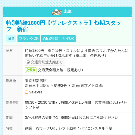
未読
特別時給1800円【ヴァレクストラ】短期スタッ
フ 新宿
派遣
ブランクOK
WEB登録・面接OK
時給1800円 ※ご経験・スキルにより優遇 スマホでかんたんに
給与
前払いで給与が受け取れます（※上限、条件あり）
交通費別途支給あり
交通費全額支給（規定あり）
交通費
東京都新宿区
勤務地
新宿三丁目駅から徒歩2分
/
新宿(東京メトロ)駅
Valextra
09:30～20:30 実働7.5時間／休憩1.5時間 営業時間に合わせた
勤務時間
シフト制
3か月程度の短期予定 ※開始日はお気軽にご相談ください
期間
副業・WワークOK
/
シフト勤務
/
パソコンスキル不要
特徴