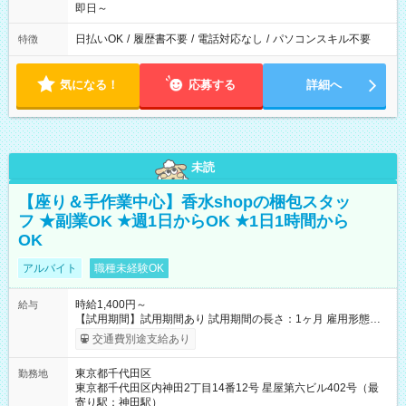
即日～
日払いOK
/
履歴書不要
/
電話対応なし
/
パソコンスキル不要
特徴
気になる！
応募する
詳細へ
未読
【座り＆手作業中心】香水shopの梱包スタッ
フ ★副業OK ★週1日からOK ★1日1時間から
OK
アルバイト
職種未経験OK
時給1,400円～
給与
【試用期間】試用期間あり 試用期間の長さ：1ヶ月 雇用形態、
給与は本採用時と同じです。
交通費別途支給あり
東京都千代田区
勤務地
東京都千代田区内神田2丁目14番12号 星屋第六ビル402号（最
寄り駅：神田駅）