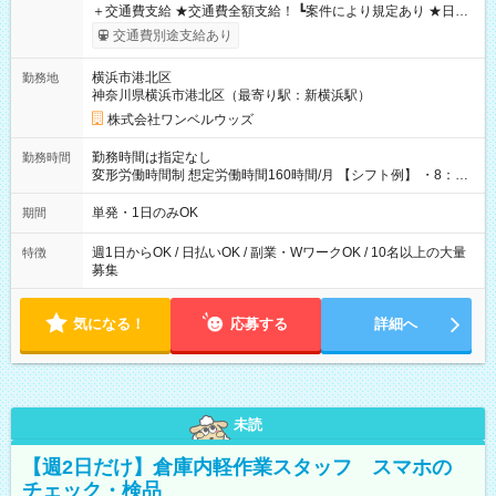
＋交通費支給 ★交通費全額支給！ ┗案件により規定あり ★日払
いOK！（規定あり） ┗働いたその日に現金GET♪ お仕事後はコ
交通費別途支給あり
ンビニATMから 日払い分を引き落とせます！ 【試用期間】試
用期間なし
横浜市港北区
勤務地
神奈川県横浜市港北区（最寄り駅：新横浜駅）
株式会社ワンベルウッズ
勤務時間は指定なし
勤務時間
変形労働時間制 想定労働時間160時間/月 【シフト例】 ・8：00
～21：00
単発・1日のみOK
期間
週1日からOK / 日払いOK / 副業・WワークOK / 10名以上の大量
特徴
募集
気になる！
応募する
詳細へ
未読
【週2日だけ】倉庫内軽作業スタッフ スマホの
チェック・検品