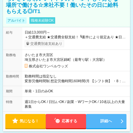
場所で働ける☆来社不要！働いたその日に給料
もらえる◎/T1
アルバイト
職種未経験OK
日給13,000円～
給与
＋交通費支給 ★交通費全額支給！ ┗案件により規定あり ★日払
いOK！（規定あり） ┗働いたその日に現金GET♪ お仕事後はコ
交通費別途支給あり
ンビニATMから 日払い分を引き落とせます！ 【試用期間】試
用期間なし
さいたま市大宮区
勤務地
埼玉県さいたま市大宮区錦町（最寄り駅：大宮駅）
株式会社ワンベルウッズ
勤務時間は指定なし
勤務時間
変形労働時間制 想定労働時間160時間/月 【シフト例】 ・8：00
～21：00
単発・1日のみOK
期間
週1日からOK / 日払いOK / 副業・WワークOK / 10名以上の大量
特徴
募集
気になる！
応募する
詳細へ