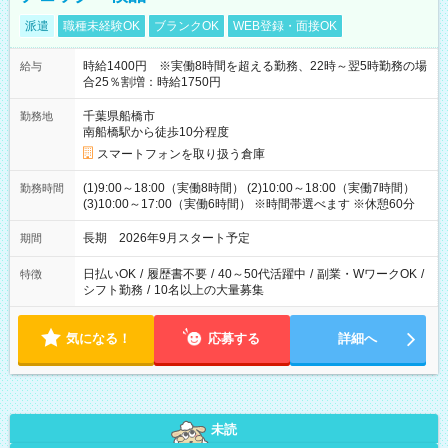
派遣
職種未経験OK
ブランクOK
WEB登録・面接OK
時給1400円 ※実働8時間を超える勤務、22時～翌5時勤務の場
給与
合25％割増：時給1750円
千葉県船橋市
勤務地
南船橋駅から徒歩10分程度
スマートフォンを取り扱う倉庫
(1)9:00～18:00（実働8時間） (2)10:00～18:00（実働7時間）
勤務時間
(3)10:00～17:00（実働6時間） ※時間帯選べます ※休憩60分
長期 2026年9月スタート予定
期間
日払いOK
/
履歴書不要
/
40～50代活躍中
/
副業・WワークOK
/
特徴
シフト勤務
/
10名以上の大量募集
気になる！
応募する
詳細へ
未読