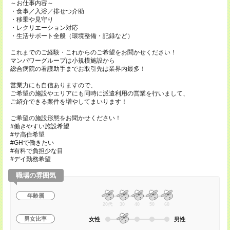
～お仕事内容～
・食事／入浴／排せつ介助
・移乗や見守り
・レクリエーション対応
・生活サポート全般（環境整備・記録など）
これまでのご経験・これからのご希望をお聞かせください！
マンパワーグループは小規模施設から
総合病院の看護助手までお取引先は業界内最多！
営業力にも自信ありますので、
ご希望の施設やエリアにも同時に派遣利用の営業を行いまして、
ご紹介できる案件を増やしてまいります！
ご希望の施設形態をお聞かせください！
#働きやすい施設希望
#サ高住希望
#GHで働きたい
#有料で負担少な目
#デイ勤務希望
職場の雰囲気
年齢層
20代
30
40
50
60
男女比率
女性
男性