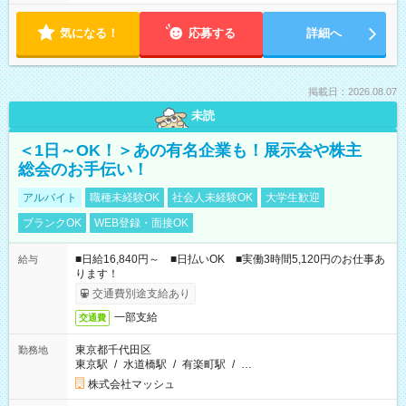
気になる！
応募する
詳細へ
掲載日：2026.08.07
未読
＜1日～OK！＞あの有名企業も！展示会や株主
総会のお手伝い！
アルバイト
職種未経験OK
社会人未経験OK
大学生歓迎
ブランクOK
WEB登録・面接OK
■日給16,840円～ ■日払いOK ■実働3時間5,120円のお仕事あ
給与
ります！
交通費別途支給あり
一部支給
交通費
東京都千代田区
勤務地
東京駅
/
水道橋駅
/
有楽町駅
/
…
株式会社マッシュ