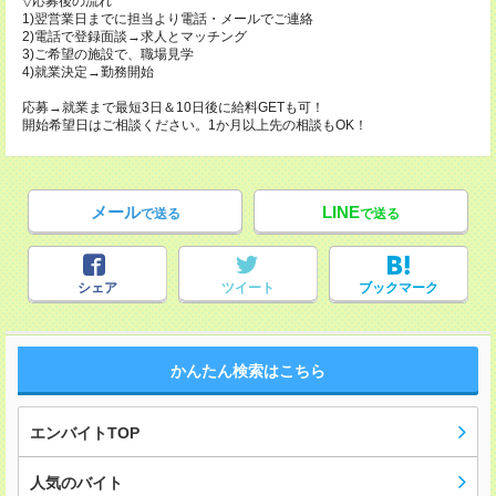
▽応募後の流れ
1)翌営業日までに担当より電話・メールでご連絡
2)電話で登録面談→求人とマッチング
3)ご希望の施設で、職場見学
4)就業決定→勤務開始
応募→就業まで最短3日＆10日後に給料GETも可！
開始希望日はご相談ください。1か月以上先の相談もOK！
メール
LINE
で送る
で送る
シェア
ツイート
ブックマーク
かんたん検索はこちら
エンバイトTOP
人気のバイト