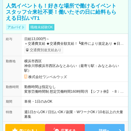
人気イベントも！好きな場所で働けるイベント
スタッフ☆来社不要！働いたその日に給料もら
える日払い/T1
アルバイト
職種未経験OK
日給13,000円～
給与
＋交通費支給 ★交通費全額支給！ ┗案件により規定あり ★日払
いOK！（規定あり） ┗働いたその日に現金GET♪ お仕事後はコ
交通費別途支給あり
ンビニATMから 日払い分を引き落とせます！ 【試用期間】試
用期間なし
横浜市西区
勤務地
神奈川県横浜市西区みなとみらい（最寄り駅：みなとみらい
駅）
株式会社ワンベルウッズ
勤務時間は指定なし
勤務時間
変形労働時間制 想定労働時間160時間/月 【シフト例】 ・8：00
～21：00
単発・1日のみOK
期間
週1日からOK / 日払いOK / 副業・WワークOK / 10名以上の大量
特徴
募集
気になる！
応募する
詳細へ