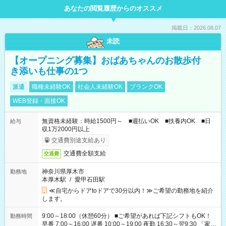
あなたの閲覧履歴からのオススメ
掲載日：2026.08.07
未読
【オープニング募集】おばあちゃんのお散歩付
き添いも仕事の1つ
派遣
職種未経験OK
社会人未経験OK
ブランクOK
WEB登録・面接OK
無資格未経験：時給1500円～ ■週払いOK ■扶養内OK ■日
給与
収1万2000円以上
交通費別途支給あり
交通費全額支給
交通費
神奈川県厚木市
勤務地
本厚木駅
/
愛甲石田駅
≪自宅からドアtoドアで30分以内！≫ご希望の勤務地を紹介
します。
9:00～18:00（休憩60分） ■ご希望があれば下記シフトもOK！
勤務時間
早番 7:00～16:00 遅番 10:00～19:00 夜勤 16:30～翌9:30 「家族