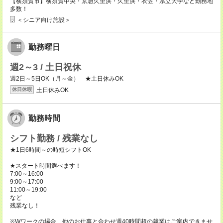
【横須賀市】横須賀中央・京急久里浜・久里浜・衣笠・県立大学など勤務地
多数！
＜シニア向け施設＞
勤務曜日
週2～3 / 土日祝休
週2日～5日OK（月～金） ★土日休みOK
土日休みOK
休日休暇
勤務時間
シフト勤務 / 残業なし
★1日6時間～の時短シフトOK
★スタート時間選べます！
7:00～16:00
9:00～17:00
11:00～19:00
など
残業なし！
※Wワークの場合、他のお仕事と合わせ週40時間超の就業はご案内できませ