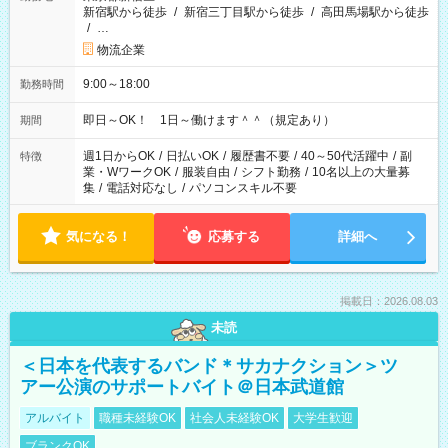
新宿駅から徒歩
/
新宿三丁目駅から徒歩
/
高田馬場駅から徒歩
/
…
物流企業
9:00～18:00
勤務時間
即日～OK！ 1日～働けます＾＾（規定あり）
期間
週1日からOK
/
日払いOK
/
履歴書不要
/
40～50代活躍中
/
副
特徴
業・WワークOK
/
服装自由
/
シフト勤務
/
10名以上の大量募
集
/
電話対応なし
/
パソコンスキル不要
気になる！
応募する
詳細へ
掲載日：2026.08.03
未読
＜日本を代表するバンド＊サカナクション＞ツ
アー公演のサポートバイト＠日本武道館
アルバイト
職種未経験OK
社会人未経験OK
大学生歓迎
ブランクOK