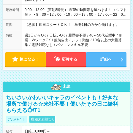
9:00～18:00（実動8時間） 希望の時間帯を選べます！ ＜シフト
勤務時間
例＞ ・8：30～12：00 ・10：00～19：00 ・17：00～22：00
・13：00～22：00 ・22：00～翌6：00 など
【急募】即日スタートＯＫ！ 単発1日のみから働けます。
期間
週1日からOK
/
日払いOK
/
履歴書不要
/
40～50代活躍中
/
副
特徴
業・WワークOK
/
服装自由
/
シフト勤務
/
10名以上の大量募
集
/
電話対応なし
/
パソコンスキル不要
気になる！
応募する
詳細へ
未読
ちいさいかわいいキャラのイベントも！好きな
場所で働ける☆来社不要！働いたその日に給料
もらえる◎/T1
アルバイト
職種未経験OK
日給13,000円～
給与