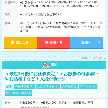
■シフト例 ・07:00～19:30 ・09:00～12:00 ・10:00～17:00 ・
勤務時間
18:00～23:00 ・19:00～07:00 ・20:00～09:00 ・22:00～06:00
etc ★最短で3時間で5,120円のお仕事から 15時間で2万円近く稼
げるお仕事も！ ご希望のお時間に合わせてご紹介！ ※シフトは
■１日のみ・1回だけお仕事OK！
期間
現場によって異なります。 ※勿論、休憩時間はあるのでご安心
ください！
週1日からOK
/
日払いOK
/
履歴書不要
/
副業・WワークOK
/
シ
特徴
フト勤務
/
10名以上の大量募集
/
電話対応なし
/
パソコンスキ
ル不要
気になる！
応募する
詳細へ
掲載日：2026.08.04
未読
＜最短3日後にお仕事決定！＞お散歩の付き添い
やお話相手など！入浴介助ナシ
派遣
職種未経験OK
社会人未経験OK
大学生歓迎
ブランクOK
WEB登録・面接OK
時給1500円～ ■日払いOK（規定あり）※即日払い不可
給与