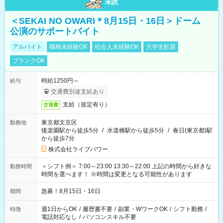
未読
＜SEKAI NO OWARI＊8月15日・16日＞ドーム
公演のサポートバイト
アルバイト
職種未経験OK
社会人未経験OK
大学生歓迎
ブランクOK
時給1250円～
給与
交通費別途支給あり
支給（規定有り）
交通費
東京都文京区
勤務地
後楽園駅から徒歩5分
/
水道橋駅から徒歩5分
/
春日(東京都)駅
から徒歩7分
株式会社ライブパワー
＜シフト例＞ 7:00～23:00 13:30～22:00 上記の時間から好きな
勤務時間
時間を選べます！ ※時間は変更となる可能性があります
急募！8月15日・16日
期間
週1日からOK
/
履歴書不要
/
副業・WワークOK
/
シフト勤務
/
特徴
電話対応なし
/
パソコンスキル不要