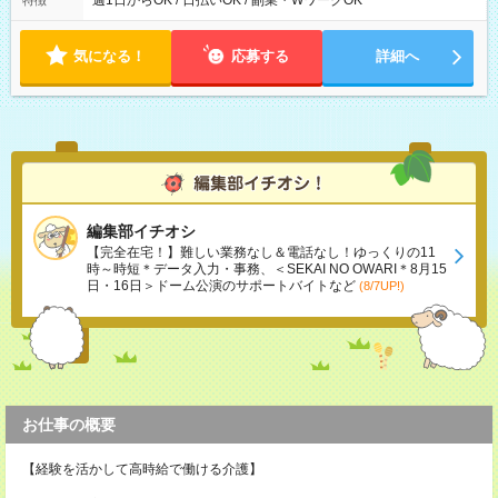
週1日からOK / 日払いOK / 副業・WワークOK
特徴
内で8時間勤務（休憩1時間）ご利用者様により、時間は異なり
ます。 ※曜日固定（毎週同じ曜日での勤務となります）
気になる！
応募する
詳細へ
編集部イチオシ
【完全在宅！】難しい業務なし＆電話なし！ゆっくりの11
時～時短＊データ入力・事務、＜SEKAI NO OWARI＊8月15
日・16日＞ドーム公演のサポートバイトなど
(8/7UP!)
お仕事の概要
【経験を活かして高時給で働ける介護】