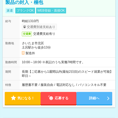
製品の封入・梱包
派遣
ブランクOK
WEB登録・面接OK
時給1310円
給与
交通費別途支給あり
交通費支給有り
交通費
さいたま市北区
勤務地
土呂駅から徒歩13分
製造外
10:00～18:00 ※表記のうち実働7時間です。
勤務時間
長期【ご応募から1週間以内(最短2日目)のスピード就業が可能】
期間
即日～
履歴書不要
/
服装自由
/
電話対応なし
/
パソコンスキル不要
特徴
気になる！
応募する
詳細へ