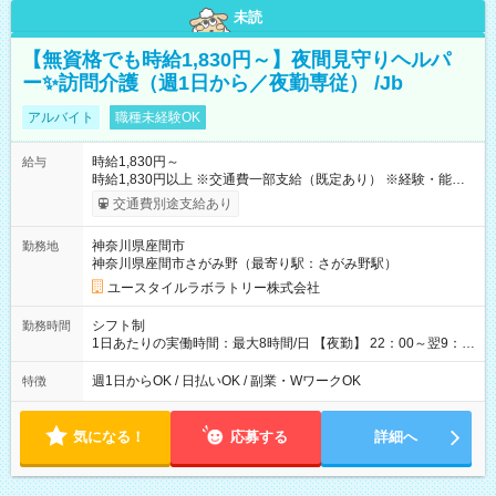
未読
【無資格でも時給1,830円～】夜間見守りヘルパ
ー✨訪問介護（週1日から／夜勤専従） /Jb
アルバイト
職種未経験OK
時給1,830円～
給与
時給1,830円以上 ※交通費一部支給（既定あり） ※経験・能力を
考慮して決定します 【収入例】 週1回勤務の場合：1,830円×8時
交通費別途支給あり
間×4回=5万8,560円 週3回勤務の場合：1,830円×8時間×12回
=17万5,680円 【試用期間】試用期間あり 試用期間の長さ：2ヶ
神奈川県座間市
勤務地
月 ※ 雇用形態と給与に、本採用時と異なる部分があります。 雇
神奈川県座間市さがみ野（最寄り駅：さがみ野駅）
用形態：本採用時と同じです。 給与：時給 1,660円以上
ユースタイルラボラトリー株式会社
シフト制
勤務時間
1日あたりの実働時間：最大8時間/日 【夜勤】 22：00～翌9：
00 ※週1日～OK ／ 夜勤専従 ＊＊ 勤務時間例 ＊＊ ■22時か
ら翌7時 ■23時から翌8時 ■24時から翌9時 など ※上記の時間
週1日からOK / 日払いOK / 副業・WワークOK
特徴
内で8時間勤務（休憩1時間）ご利用者様により、時間は異なり
ます。 ※曜日固定（毎週同じ曜日での勤務となります）
気になる！
応募する
詳細へ