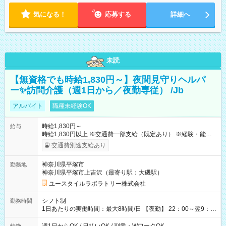
気になる！
応募する
詳細へ
未読
【無資格でも時給1,830円～】夜間見守りヘルパ
ー✨訪問介護（週1日から／夜勤専従） /Jb
アルバイト
職種未経験OK
時給1,830円～
給与
時給1,830円以上 ※交通費一部支給（既定あり） ※経験・能力を
考慮して決定します 【収入例】 週1回勤務の場合：1,830円×8時
交通費別途支給あり
間×4回=5万8,560円 週3回勤務の場合：1,830円×8時間×12回
=17万5,680円 【試用期間】試用期間あり 試用期間の長さ：2ヶ
神奈川県平塚市
勤務地
月 ※ 雇用形態と給与に、本採用時と異なる部分があります。 雇
神奈川県平塚市上吉沢（最寄り駅：大磯駅）
用形態：本採用時と同じです。 給与：時給 1,660円以上
ユースタイルラボラトリー株式会社
シフト制
勤務時間
1日あたりの実働時間：最大8時間/日 【夜勤】 22：00～翌9：
00 ※週1日～OK ／ 夜勤専従 ＊＊ 勤務時間例 ＊＊ ■22時か
ら翌7時 ■23時から翌8時 ■24時から翌9時 など ※上記の時間