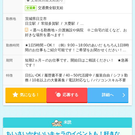
交通費別途支給あり
交通費全額支給
交通費
茨城県日立市
勤務地
日立駅
/
常陸多賀駅
/
大甕駅
/
…
＜選べる勤務地＞介護施設や病院 ※ご自宅の近くなど、お
好きな場所を選べます！
★1日5時間～OK！ （例）9:00～18:00のあいだ もちろん1日8時
勤務時間
間のお仕事もご紹介可能です！ご希望をお聞かせください！★
家庭の都合でお休みが必要な場合も遠慮なくご相談ください。
※週最低15時間以上の勤務が必要です
短期2ヵ月～のお仕事です。開始日はご相談ください！ ★急募
期間
です！
日払いOK
/
履歴書不要
/
40～50代活躍中
/
服装自由
/
シフト勤
特徴
務
/
10名以上の大量募集
/
電話対応なし
/
パソコンスキル不要
気になる！
応募する
詳細へ
未読
ちいさいかわいいキャラのイベントも！好きな