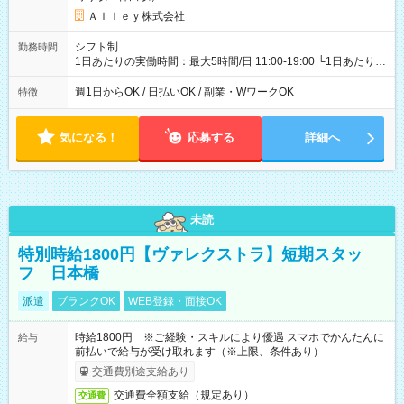
Ａｌｌｅｙ株式会社
シフト制
勤務時間
1日あたりの実働時間：最大5時間/日 11:00-19:00 └1日あたりの
実働時間：1-5時間 └上記の時間帯内であれば、いつでも勤務可
能！ └平日・土曜日の中で、お好きな曜日でご勤務いただけま
週1日からOK / 日払いOK / 副業・WワークOK
特徴
す！ 【シフト例】 ・11:00～14:00 ・16:30～19:00 ・13:00～
18:00 などのように、自由な働き方が可能なお仕事です！
気になる！
応募する
詳細へ
未読
特別時給1800円【ヴァレクストラ】短期スタッ
フ 日本橋
派遣
ブランクOK
WEB登録・面接OK
時給1800円 ※ご経験・スキルにより優遇 スマホでかんたんに
給与
前払いで給与が受け取れます（※上限、条件あり）
交通費別途支給あり
交通費全額支給（規定あり）
交通費