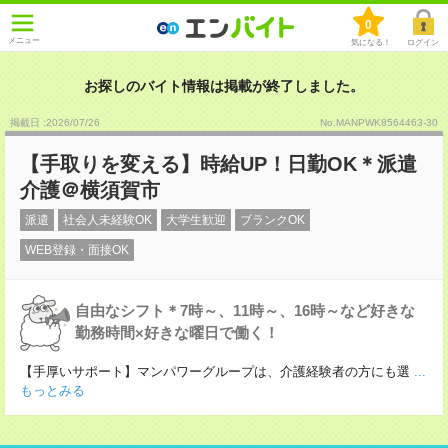
0
メニュー
気になる！
ログイン
お探しのバイト情報は掲載が終了しました。
掲載日 :2026
/
07
/
26
No.MANPWK8564463-30
【手取りを変える】時給UP！日勤OK＊派遣
介護＠横須賀市
派遣
社会人未経験OK
大学生歓迎
ブランクOK
WEB登録・面接OK
自由なシフト＊7時～、11時～、16時～など好きな
勤務時間×好きな曜日で働く！
【手厚いサポート】マンパワーグループは、介護経験者の方にも選
...
もっとみる