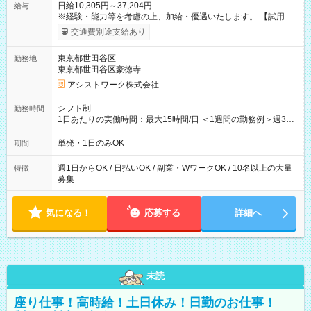
日給10,305円～37,204円
給与
※経験・能力等を考慮の上、加給・優遇いたします。 【試用期
間】試用期間なし
交通費別途支給あり
東京都世田谷区
勤務地
東京都世田谷区豪徳寺
アシストワーク株式会社
シフト制
勤務時間
1日あたりの実働時間：最大15時間/日 ＜1週間の勤務例＞週3回
勤務 勤務：月・水・金 休み：火・木・土・日 好きな時にお仕事
可能です！ ※1日あたりの最大実働時間は日勤、夜勤共に勤務し
単発・1日のみOK
期間
た時間になります。
週1日からOK / 日払いOK / 副業・WワークOK / 10名以上の大量
特徴
募集
気になる！
応募する
詳細へ
未読
座り仕事！高時給！土日休み！日勤のお仕事！