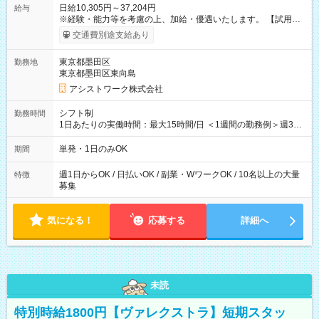
日給10,305円～37,204円
給与
※経験・能力等を考慮の上、加給・優遇いたします。 【試用期
間】試用期間なし
交通費別途支給あり
東京都墨田区
勤務地
東京都墨田区東向島
アシストワーク株式会社
シフト制
勤務時間
1日あたりの実働時間：最大15時間/日 ＜1週間の勤務例＞週3回
勤務 勤務：月・水・金 休み：火・木・土・日 好きな時にお仕事
可能です！ ※1日あたりの最大実働時間は日勤、夜勤共に勤務し
単発・1日のみOK
期間
た時間になります。
週1日からOK / 日払いOK / 副業・WワークOK / 10名以上の大量
特徴
募集
気になる！
応募する
詳細へ
未読
特別時給1800円【ヴァレクストラ】短期スタッ