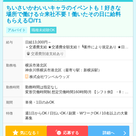
ちいさいかわいいキャラのイベントも！好きな
場所で働ける☆来社不要！働いたその日に給料
もらえる◎/T1
アルバイト
職種未経験OK
日給13,000円～
給与
＋交通費支給 ★交通費全額支給！ ┗案件により規定あり ★日払
いOK！（規定あり） ┗働いたその日に現金GET♪ お仕事後はコ
交通費別途支給あり
ンビニATMから 日払い分を引き落とせます！ 【試用期間】試
用期間なし
横浜市港北区
勤務地
神奈川県横浜市港北区（最寄り駅：新横浜駅）
株式会社ワンベルウッズ
勤務時間は指定なし
勤務時間
変形労働時間制 想定労働時間160時間/月 【シフト例】 ・8：00
～21：00
単発・1日のみOK
期間
週1日からOK / 日払いOK / 副業・WワークOK / 10名以上の大量
特徴
募集
気になる！
応募する
詳細へ