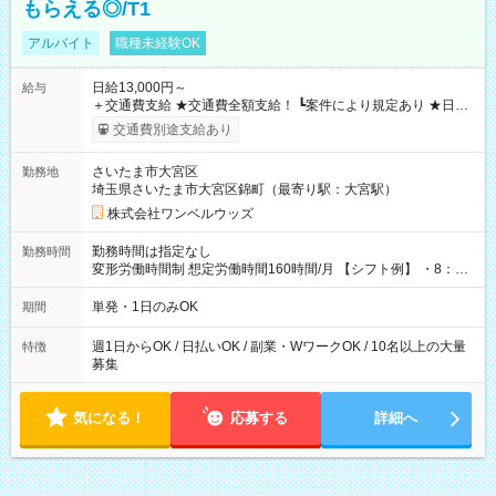
もらえる◎/T1
アルバイト
職種未経験OK
日給13,000円～
給与
＋交通費支給 ★交通費全額支給！ ┗案件により規定あり ★日払
いOK！（規定あり） ┗働いたその日に現金GET♪ お仕事後はコ
交通費別途支給あり
ンビニATMから 日払い分を引き落とせます！ 【試用期間】試
用期間なし
さいたま市大宮区
勤務地
埼玉県さいたま市大宮区錦町（最寄り駅：大宮駅）
株式会社ワンベルウッズ
勤務時間は指定なし
勤務時間
変形労働時間制 想定労働時間160時間/月 【シフト例】 ・8：00
～21：00
単発・1日のみOK
期間
週1日からOK / 日払いOK / 副業・WワークOK / 10名以上の大量
特徴
募集
気になる！
応募する
詳細へ