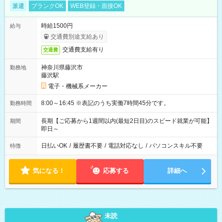
派遣
ブランクOK
WEB登録・面接OK
時給1500円
給与
交通費別途支給あり
交通費支給有り
交通費
神奈川県藤沢市
勤務地
藤沢駅
電子・機械系メーカー
8:00～16:45 ※表記のうち実働7時間45分です。
勤務時間
長期【ご応募から1週間以内(最短2日目)のスピード就業が可能】
期間
即日～
日払いOK
/
履歴書不要
/
電話対応なし
/
パソコンスキル不要
特徴
気になる！
応募する
詳細へ
未読