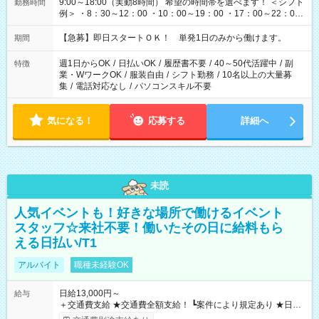
9:00～18:00（実動8時間） 希望の時間帯を選べます！ ＜シフト
勤務時間
例＞ ・8：30～12：00 ・10：00～19：00 ・17：00～22：00
・13：00～22：00 ・22：00～翌6：00 など
【急募】即日スタートＯＫ！ 単発1日のみから働けます。
期間
週1日からOK
/
日払いOK
/
履歴書不要
/
40～50代活躍中
/
副
特徴
業・WワークOK
/
服装自由
/
シフト勤務
/
10名以上の大量募
集
/
電話対応なし
/
パソコンスキル不要
気になる！
応募する
詳細へ
未読
人気イベントも！好きな場所で働けるイベント
スタッフ☆来社不要！働いたその日に給料もら
える日払い/T1
アルバイト
職種未経験OK
日給13,000円～
給与
＋交通費支給 ★交通費全額支給！ ┗案件により規定あり ★日払
いOK！（規定あり） ┗働いたその日に現金GET♪ お仕事後はコ