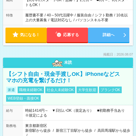
【8月中のスタートOK！急募！】2カ月～ ■8月～、9月スター
期間
ね。 ※Wワーク希望の方へ 今ご覧のお仕事で希望する勤務時間
トもOK！
と、もう1つのお仕事の勤務時間。 合計で週40時間を超える場
合は応募できません。
履歴書不要
/
40～50代活躍中
/
服装自由
/
シフト勤務
/
10名以
特徴
上の大量募集
/
電話対応なし
/
パソコンスキル不要
気になる！
応募する
詳細へ
掲載日：2026.08.07
未読
【シフト自由・現金手渡しOK】iPhoneなどス
マホの充電を繋げるだけ！
派遣
職種未経験OK
社会人未経験OK
大学生歓迎
ブランクOK
WEB登録・面接OK
時給1414円～ ▼日払いOK（規定あり） ■初勤務手当あり
給与
※規定による
東京都新宿区
勤務地
新宿駅から徒歩
/
新宿三丁目駅から徒歩
/
高田馬場駅から徒歩
/
…