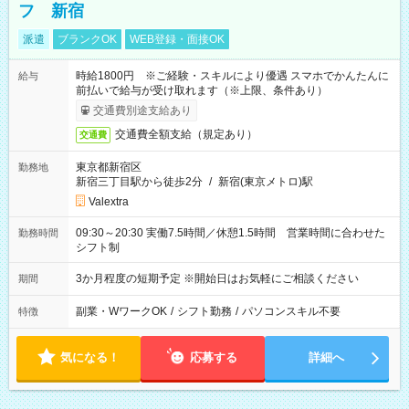
フ 新宿
派遣
ブランクOK
WEB登録・面接OK
時給1800円 ※ご経験・スキルにより優遇 スマホでかんたんに
給与
前払いで給与が受け取れます（※上限、条件あり）
交通費別途支給あり
交通費全額支給（規定あり）
交通費
東京都新宿区
勤務地
新宿三丁目駅から徒歩2分
/
新宿(東京メトロ)駅
Valextra
09:30～20:30 実働7.5時間／休憩1.5時間 営業時間に合わせた
勤務時間
シフト制
3か月程度の短期予定 ※開始日はお気軽にご相談ください
期間
副業・WワークOK
/
シフト勤務
/
パソコンスキル不要
特徴
気になる！
応募する
詳細へ