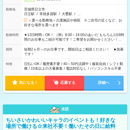
茨城県日立市
勤務地
日立駅
/
常陸多賀駅
/
大甕駅
/
…
＜選べる勤務地＞介護施設や病院 ※ご自宅の近くなど、お
好きな場所を選べます！
★1日5時間～OK！ （例）9:00～18:00のあいだ もちろん1日8時
勤務時間
間のお仕事もご紹介可能です！ご希望をお聞かせください！★
家庭の都合でお休みが必要な場合も遠慮なくご相談ください。
※週最低15時間以上の勤務が必要です
短期2ヵ月～のお仕事です。開始日はご相談ください！ ★急募
期間
です！
日払いOK
/
履歴書不要
/
40～50代活躍中
/
服装自由
/
シフト勤
特徴
務
/
10名以上の大量募集
/
電話対応なし
/
パソコンスキル不要
気になる！
応募する
詳細へ
未読
ちいさいかわいいキャラのイベントも！好きな
場所で働ける☆来社不要！働いたその日に給料