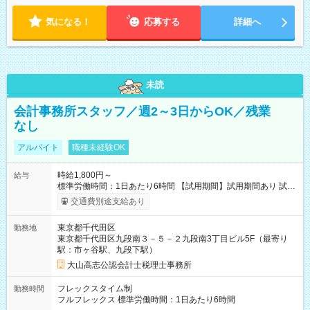
気になる！
応募する
詳細へ
未読
会計事務所スタッフ／週2～3日からOK／残業
なし
アルバイト
職種未経験OK
時給1,800円～
給与
標準労働時間：1日あたり6時間 【試用期間】試用期間あり 試用
期間の長さ：3ヶ月 雇用形態、給与は本採用時と同じです。
交通費別途支給あり
東京都千代田区
勤務地
東京都千代田区九段南３－５－２九段南3丁目ビル5F（最寄り
駅：市ヶ谷駅、九段下駅）
大山高志公認会計士税理士事務所
フレックスタイム制
勤務時間
フルフレックス 標準労働時間：1日あたり6時間