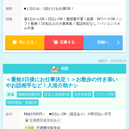
etc ★最短で3時間で5,120円のお仕事から 15時間で2万円近く稼
げるお仕事も！ ご希望のお時間に合わせてご紹介！ ※シフトは
■１日のみ・1回だけお仕事OK！
期間
現場によって異なります。 ※勿論、休憩時間はあるのでご安心
ください！
週1日からOK
/
日払いOK
/
履歴書不要
/
副業・WワークOK
/
シ
特徴
フト勤務
/
10名以上の大量募集
/
電話対応なし
/
パソコンスキ
ル不要
気になる！
応募する
詳細へ
掲載日：2026.08.04
未読
＜最短3日後にお仕事決定！＞お散歩の付き添い
やお話相手など！入浴介助ナシ
派遣
職種未経験OK
社会人未経験OK
大学生歓迎
ブランクOK
WEB登録・面接OK
時給1500円～ ■日払いOK（規定あり）※即日払い不可
給与
交通費別途支給あり
交通費全額支給
交通費