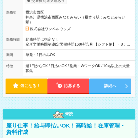
交通費別途支給あり
ンビニATMから 日払い分を引き落とせます！ 【試用期間】試
用期間なし
横浜市西区
勤務地
神奈川県横浜市西区みなとみらい（最寄り駅：みなとみらい
駅）
株式会社ワンベルウッズ
勤務時間は指定なし
勤務時間
変形労働時間制 想定労働時間160時間/月 【シフト例】 ・8：00
～21：00
単発・1日のみOK
期間
週1日からOK / 日払いOK / 副業・WワークOK / 10名以上の大量
特徴
募集
気になる！
応募する
詳細へ
未読
座り仕事！給与即払いOK！高時給！在庫管理・
資料作成