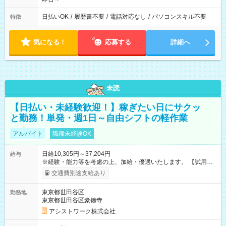
日払いOK
/
履歴書不要
/
電話対応なし
/
パソコンスキル不要
特徴
気になる！
応募する
詳細へ
未読
【日払い・未経験歓迎！】稼ぎたい日にサクッ
と勤務！単発・週1日～自由シフトの軽作業
アルバイト
職種未経験OK
日給10,305円～37,204円
給与
※経験・能力等を考慮の上、加給・優遇いたします。 【試用期
間】試用期間なし
交通費別途支給あり
東京都世田谷区
勤務地
東京都世田谷区豪徳寺
アシストワーク株式会社