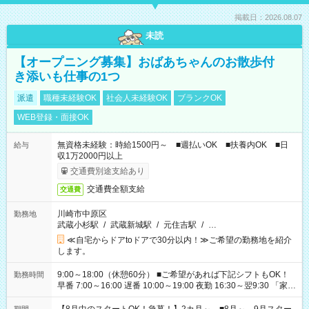
掲載日：2026.08.07
未読
【オープニング募集】おばあちゃんのお散歩付
き添いも仕事の1つ
派遣
職種未経験OK
社会人未経験OK
ブランクOK
WEB登録・面接OK
無資格未経験：時給1500円～ ■週払いOK ■扶養内OK ■日
給与
収1万2000円以上
交通費別途支給あり
交通費全額支給
交通費
川崎市中原区
勤務地
武蔵小杉駅
/
武蔵新城駅
/
元住吉駅
/
…
≪自宅からドアtoドアで30分以内！≫ご希望の勤務地を紹介
します。
9:00～18:00（休憩60分） ■ご希望があれば下記シフトもOK！
勤務時間
早番 7:00～16:00 遅番 10:00～19:00 夜勤 16:30～翌9:30 「家族
と休みを合わせたい」 「余裕を持って夕飯の準備がしたい」
「できれば残業はしたくない」 など、ご希望を教えてください