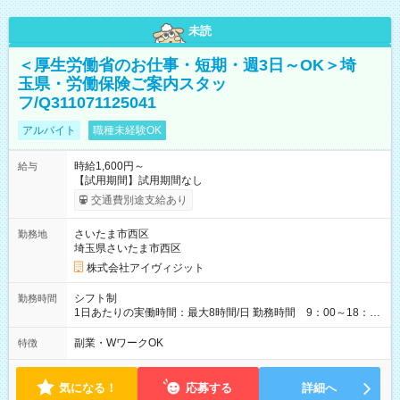
未読
＜厚生労働省のお仕事・短期・週3日～OK＞埼
玉県・労働保険ご案内スタッ
フ/Q311071125041
アルバイト
職種未経験OK
時給1,600円～
給与
【試用期間】試用期間なし
交通費別途支給あり
さいたま市西区
勤務地
埼玉県さいたま市西区
株式会社アイヴィジット
シフト制
勤務時間
1日あたりの実働時間：最大8時間/日 勤務時間 9：00～18：
00(実働8h、休憩1h) 土日祝含む週3日～OK、シフト制 ※もちろ
ん週5日勤務もOK♪ 勤務期間：2026年8月12日～9月9日※リスト
副業・WワークOK
特徴
全件完了で業務終了
気になる！
応募する
詳細へ