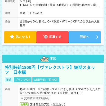
シフト制
勤務時間
1日あたりの実働時間：最大15時間/日 ＜1週間の勤務例＞週3回
勤務 勤務：月・水・金 休み：火・木・土・日 好きな時にお仕事
可能です！ ※1日あたりの最大実働時間は日勤、夜勤共に勤務し
単発・1日のみOK
期間
た時間になります。
週1日からOK / 日払いOK / 副業・WワークOK / 10名以上の大量
特徴
募集
気になる！
応募する
詳細へ
未読
特別時給1800円【ヴァレクストラ】短期スタッ
フ 日本橋
派遣
ブランクOK
WEB登録・面接OK
時給1800円 ※ご経験・スキルにより優遇 スマホでかんたんに
給与
前払いで給与が受け取れます（※上限、条件あり）
交通費別途支給あり
交通費全額支給（規定あり）
交通費