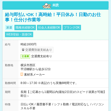
未読
給与即払いOK！高時給！平日休み！日勤のお仕
事！仕分け作業等
派遣
職種未経験OK
社会人未経験OK
ブランクOK
WEB登録・面接OK
時給1600円
給与
交通費別途支給あり
交通費支給有り
交通費
横浜市西区
勤務地
平沼橋駅から徒歩12分
素材系メーカー
8:00～17:30 ※表記のうち実働8時間です。
勤務時間
長期【ご応募から1週間以内(最短2日目)のスピード就業が可能】
期間
即日～
日払いOK
/
履歴書不要
/
シフト勤務
/
電話対応なし
/
パソコン
特徴
スキル不要