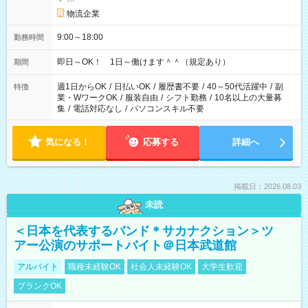
物流企業
9:00～18:00
勤務時間
即日～OK！ 1日～働けます＾＾（規定あり）
期間
週1日からOK
/
日払いOK
/
履歴書不要
/
40～50代活躍中
/
副
特徴
業・WワークOK
/
服装自由
/
シフト勤務
/
10名以上の大量募
集
/
電話対応なし
/
パソコンスキル不要
気になる！
応募する
詳細へ
掲載日：2026.08.03
未読
＜日本を代表するバンド＊サカナクション＞ツ
アー公演のサポートバイト＠日本武道館
アルバイト
職種未経験OK
社会人未経験OK
大学生歓迎
ブランクOK