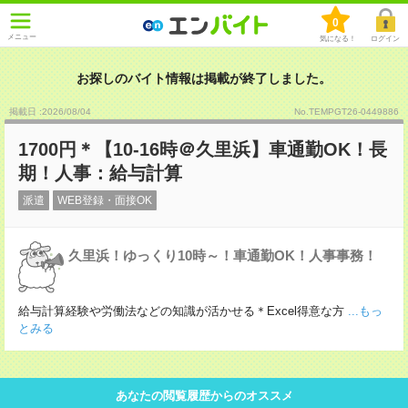
0
メニュー
気になる！
ログイン
お探しのバイト情報は掲載が終了しました。
掲載日 :2026
/
08
/
04
No.TEMPGT26-0449886
1700円＊【10‐16時＠久里浜】車通勤OK！長
期！人事：給与計算
派遣
WEB登録・面接OK
久里浜！ゆっくり10時～！車通勤OK！人事事務！
給与計算経験や労働法などの知識が活かせる＊Excel得意な方
...もっ
とみる
あなたの閲覧履歴からのオススメ