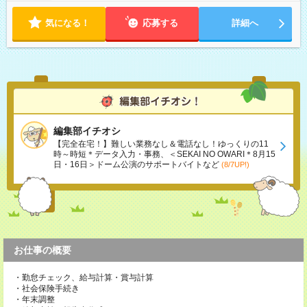
気になる！
応募する
詳細へ
編集部イチオシ
【完全在宅！】難しい業務なし＆電話なし！ゆっくりの11
時～時短＊データ入力・事務、＜SEKAI NO OWARI＊8月15
日・16日＞ドーム公演のサポートバイトなど
(8/7UP!)
お仕事の概要
・勤怠チェック、給与計算・賞与計算
・社会保険手続き
・年末調整