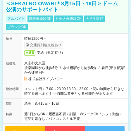
＜SEKAI NO OWARI＊8月15日・16日＞ドーム
公演のサポートバイト
アルバイト
職種未経験OK
社会人未経験OK
大学生歓迎
ブランクOK
時給1250円～
給与
交通費別途支給あり
支給（規定有り）
交通費
東京都文京区
勤務地
後楽園駅から徒歩5分
/
水道橋駅から徒歩5分
/
春日(東京都)駅
から徒歩7分
株式会社ライブパワー
＜シフト例＞ 7:00～23:00 13:30～22:00 上記の時間から好きな
勤務時間
時間を選べます！ ※時間は変更となる可能性があります
急募！8月15日・16日
期間
週1日からOK
/
履歴書不要
/
副業・WワークOK
/
シフト勤務
/
特徴
電話対応なし
/
パソコンスキル不要