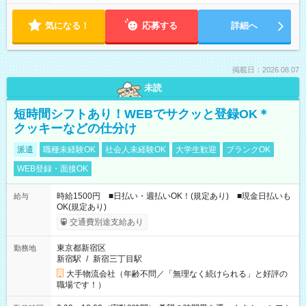
気になる！
応募する
詳細へ
掲載日：2026.08.07
未読
短時間シフトあり！WEBでサクッと登録OK＊
クッキーなどの仕分け
派遣
職種未経験OK
社会人未経験OK
大学生歓迎
ブランクOK
WEB登録・面接OK
時給1500円 ■日払い・週払いOK！(規定あり) ■現金日払いも
給与
OK(規定あり)
交通費別途支給あり
東京都新宿区
勤務地
新宿駅
/
新宿三丁目駅
大手物流会社（年齢不問／「無理なく続けられる」と好評の
職場です！）