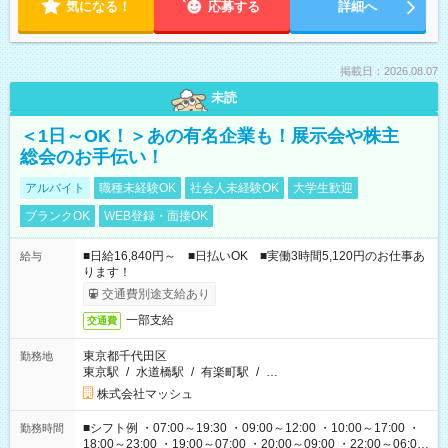
気になる！
応募する
詳細へ
掲載日：2026.08.07
未読
＜1日～OK！＞あの有名企業も！展示会や株主
総会のお手伝い！
アルバイト
職種未経験OK
社会人未経験OK
大学生歓迎
ブランクOK
WEB登録・面接OK
■日給16,840円～ ■日払いOK ■実働3時間5,120円のお仕事あ
給与
ります！
交通費別途支給あり
一部支給
交通費
東京都千代田区
勤務地
東京駅
/
水道橋駅
/
有楽町駅
/
…
株式会社マッシュ
■シフト例 ・07:00～19:30 ・09:00～12:00 ・10:00～17:00 ・
勤務時間
18:00～23:00 ・19:00～07:00 ・20:00～09:00 ・22:00～06:00