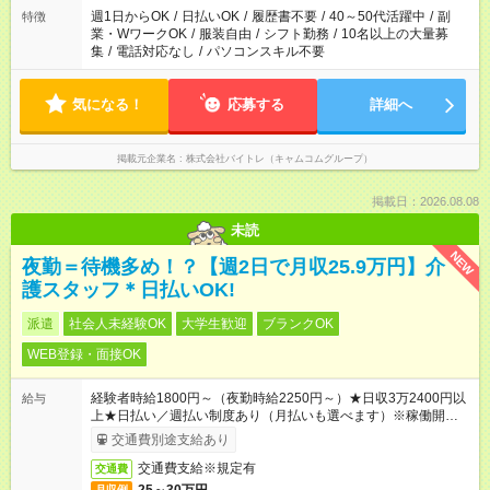
週1日からOK
/
日払いOK
/
履歴書不要
/
40～50代活躍中
/
副
特徴
業・WワークOK
/
服装自由
/
シフト勤務
/
10名以上の大量募
集
/
電話対応なし
/
パソコンスキル不要
気になる！
応募する
詳細へ
掲載元企業名
株式会社バイトレ（キャムコムグループ）
掲載日：2026.08.08
未読
NEW
夜勤＝待機多め！？【週2日で月収25.9万円】介
護スタッフ＊日払いOK!
派遣
社会人未経験OK
大学生歓迎
ブランクOK
WEB登録・面接OK
経験者時給1800円～（夜勤時給2250円～）★日収3万2400円以
給与
上★日払い／週払い制度あり（月払いも選べます）※稼働開始時
は手続き完了次第のお支払いとなります。
交通費別途支給あり
交通費支給※規定有
交通費
月収例