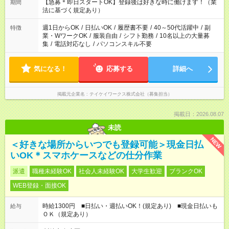
【急募＊即日スタートOK】登録後は好きな時に働けます！（業
期間
法に基づく規定あり）
週1日からOK
/
日払いOK
/
履歴書不要
/
40～50代活躍中
/
副
特徴
業・WワークOK
/
服装自由
/
シフト勤務
/
10名以上の大量募
集
/
電話対応なし
/
パソコンスキル不要
気になる！
応募する
詳細へ
掲載元企業名
テイケイワークス株式会社（募集担当）
掲載日：2026.08.07
未読
NEW
＜好きな場所からいつでも登録可能＞現金日払
いOK＊スマホケースなどの仕分作業
派遣
職種未経験OK
社会人未経験OK
大学生歓迎
ブランクOK
WEB登録・面接OK
時給1300円 ■日払い・週払いOK！(規定あり) ■現金日払いも
給与
ＯＫ（規定あり）