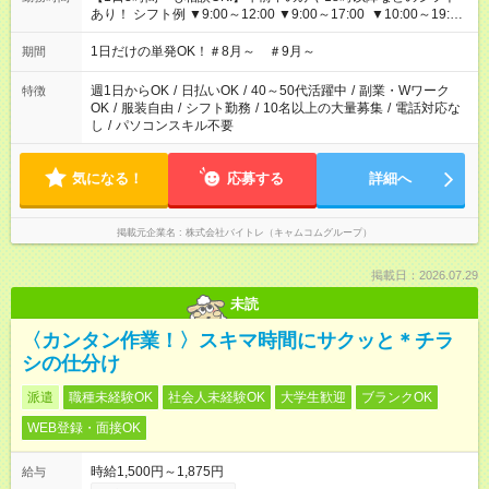
あり！ シフト例 ▼9:00～12:00 ▼9:00～17:00 ▼10:00～19:00
▼18:00～21:00
1日だけの単発OK！＃8月～ ＃9月～
期間
週1日からOK
/
日払いOK
/
40～50代活躍中
/
副業・Wワーク
特徴
OK
/
服装自由
/
シフト勤務
/
10名以上の大量募集
/
電話対応な
し
/
パソコンスキル不要
気になる！
応募する
詳細へ
掲載元企業名
株式会社バイトレ（キャムコムグループ）
掲載日：2026.07.29
未読
〈カンタン作業！〉スキマ時間にサクッと＊チラ
シの仕分け
派遣
職種未経験OK
社会人未経験OK
大学生歓迎
ブランクOK
WEB登録・面接OK
時給1,500円～1,875円
給与