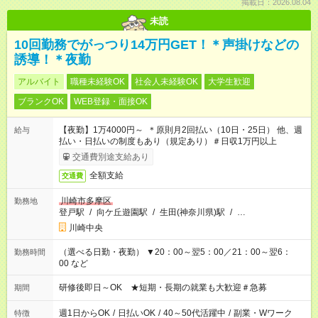
掲載日：2026.08.04
未読
10回勤務でがっつり14万円GET！＊声掛けなどの
誘導！＊夜勤
アルバイト
職種未経験OK
社会人未経験OK
大学生歓迎
ブランクOK
WEB登録・面接OK
【夜勤】1万4000円～ ＊原則月2回払い（10日・25日） 他、週
給与
払い・日払いの制度もあり（規定あり）＃日収1万円以上
交通費別途支給あり
全額支給
交通費
川崎市多摩区
勤務地
登戸駅
/
向ケ丘遊園駅
/
生田(神奈川県)駅
/
…
川崎中央
（選べる日勤・夜勤） ▼20：00～翌5：00／21：00～翌6：
勤務時間
00 など
研修後即日～OK ★短期・長期の就業も大歓迎＃急募
期間
週1日からOK
/
日払いOK
/
40～50代活躍中
/
副業・Wワーク
特徴