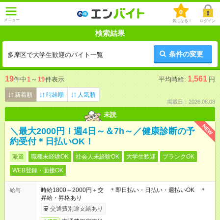
0
メニュー
気になる！
ログイン
検索結果
条件の変更
多摩区で大学生歓迎のバイト一覧
19
1,561
件中
1
～
19
件表示
平均時給:
円
新着順
時給順
人気順
掲載日：2026.08.08
未読
NEW
＼最大2000円！週4日～＆7h～／健康診断の予
約受付＊日払いOK！
派遣
職種未経験OK
社会人未経験OK
大学生歓迎
ブランクOK
WEB登録・面接OK
時給1800～2000円＋交 ＊即日払い・日払い・週払いOK ＊
給与
昇給・昇格あり
交通費別途支給あり