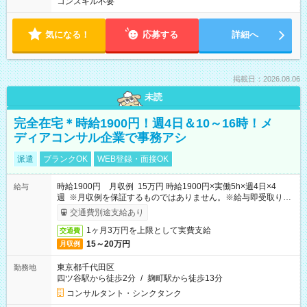
コンスキル不要
気になる！
応募する
詳細へ
掲載日：2026.08.06
未読
完全在宅＊時給1900円！週4日＆10～16時！メ
ディアコンサル企業で事務アシ
派遣
ブランクOK
WEB登録・面接OK
時給1900円 月収例 15万円 時給1900円×実働5h×週4日×4
給与
週 ※月収例を保証するものではありません。※給与即受取りサ
ービス利用可（利用条件有）
交通費別途支給あり
1ヶ月3万円を上限として実費支給
交通費
15～20万円
月収例
東京都千代田区
勤務地
四ツ谷駅から徒歩2分
/
麹町駅から徒歩13分
コンサルタント・シンクタンク