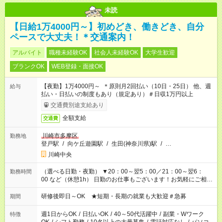
未読
【日給1万4000円～】初めどき、働きどき、自分
ペースで大丈夫！＊交通案内！
アルバイト
職種未経験OK
社会人未経験OK
大学生歓迎
ブランクOK
WEB登録・面接OK
【夜勤】1万4000円～ ＊原則月2回払い（10日・25日） 他、週
給与
払い・日払いの制度もあり（規定あり）＃日収1万円以上
交通費別途支給あり
全額支給
交通費
川崎市多摩区
勤務地
登戸駅
/
向ケ丘遊園駅
/
生田(神奈川県)駅
/
…
川崎中央
（選べる日勤・夜勤） ▼20：00～翌5：00／21：00～翌6：
勤務時間
00 など（休憩1h） 日勤のお仕事もございます！お気軽にご相談
ください！
研修後即日～OK ★短期・長期の就業も大歓迎＃急募
期間
週1日からOK
/
日払いOK
/
40～50代活躍中
/
副業・Wワーク
特徴