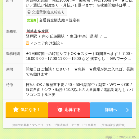
無資格未経験：時給1600円～ 経験者：時給1800円～ ★日払
給与
い／週払い制度あり（月払いも選べます）※稼働開始時は手続き
完了次第のお支払いとなります。
交通費別途支給あり
交通費全額支給※規定有
交通費
川崎市多摩区
勤務地
登戸駅
/
向ケ丘遊園駅
/
生田(神奈川県)駅
/
…
＜シニア向け施設＞
★1日6時間～の時短シフトOK ★スタート時間選べます！ 7:00～
勤務時間
16:00 9:00～17:00 11:00～19:00 など 残業なし！ ※Wワークの
場合、他のお仕事と合わせ週40時間超の就業はご案内できませ
ん ※法令に基づき、週20時間以上勤務は社会保険への加入対象
開始日はご相談ください！ ★急募 ★職場が気に入れば、長期
期間
となります ※労働者派遣法（日雇い派遣の原則禁止）により、
でも働けます！
短時間・短期間の就業はご案内が難しい場合があります
日払いOK
/
履歴書不要
/
40～50代活躍中
/
副業・WワークOK
/
特徴
服装自由
/
シフト勤務
/
10名以上の大量募集
/
電話対応なし
/
パ
ソコンスキル不要
気になる！
応募する
詳細へ
掲載元企業名
マンパワーグループ株式会社 ケアサービス事業部 （医療福祉介護関連）
掲載日：2026.08.05