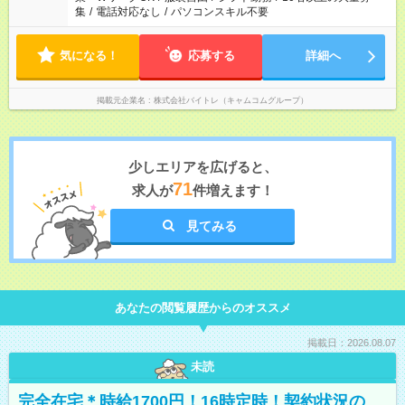
集
/
電話対応なし
/
パソコンスキル不要
気になる！
応募する
詳細へ
掲載元企業名
株式会社バイトレ（キャムコムグループ）
少しエリアを広げると、
71
求人が
件増えます！
見てみる
あなたの閲覧履歴からのオススメ
掲載日：2026.08.07
未読
完全在宅＊時給1700円！16時定時！契約状況の