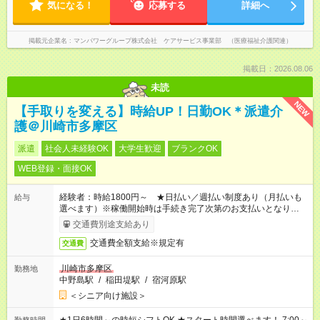
気になる！
応募する
詳細へ
掲載元企業名
マンパワーグループ株式会社 ケアサービス事業部 （医療福祉介護関連）
掲載日：2026.08.06
未読
NEW
【手取りを変える】時給UP！日勤OK＊派遣介
護＠川崎市多摩区
派遣
社会人未経験OK
大学生歓迎
ブランクOK
WEB登録・面接OK
経験者：時給1800円～ ★日払い／週払い制度あり（月払いも
給与
選べます）※稼働開始時は手続き完了次第のお支払いとなりま
す。
交通費別途支給あり
交通費全額支給※規定有
交通費
川崎市多摩区
勤務地
中野島駅
/
稲田堤駅
/
宿河原駅
＜シニア向け施設＞