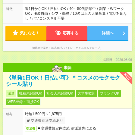
週1日からOK
/
日払いOK
/
40～50代活躍中
/
副業・Wワーク
特徴
OK
/
服装自由
/
シフト勤務
/
10名以上の大量募集
/
電話対応な
し
/
パソコンスキル不要
気になる！
応募する
詳細へ
掲載元企業名
株式会社バイトレ（キャムコムグループ）
掲載日：2026.08.06
未読
NEW
《単発1日OK！日払い可》＊コスメのモクモク
シール貼り
派遣
職種未経験OK
社会人未経験OK
大学生歓迎
ブランクOK
WEB登録・面接OK
時給1,500円～1,875円
給与
交通費別途支給あり
■ 交通費規定内支給 ※派遣先による
交通費