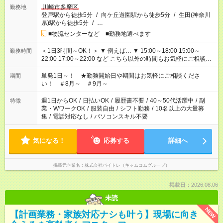
川崎市多摩区
勤務地
登戸駅から徒歩5分
/
向ケ丘遊園駅から徒歩5分
/
生田(神奈川
県)駅から徒歩5分
/
…
■物流センターなど ■勤務地選べます
＜1日3時間～OK！＞ ▼ 例えば… ▼ 15:00～18:00 15:00～
勤務時間
22:00 17:00～22:00 など こちら以外の時間もお気軽にご相談く
ださい！
単発1日～！ ★勤務開始日や期間はお気軽にご相談くださ
期間
い！ ＃8月～ ＃9月～
週1日からOK
/
日払いOK
/
履歴書不要
/
40～50代活躍中
/
副
特徴
業・WワークOK
/
服装自由
/
シフト勤務
/
10名以上の大量募
集
/
電話対応なし
/
パソコンスキル不要
気になる！
応募する
詳細へ
掲載元企業名
株式会社バイトレ（キャムコムグループ）
掲載日：2026.08.06
未読
NEW
【計画業務・家族対応ナシも叶う】現場に向き