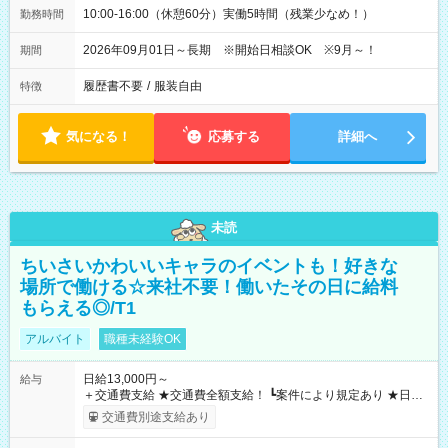
10:00-16:00（休憩60分）実働5時間（残業少なめ！）
勤務時間
2026年09月01日～長期 ※開始日相談OK ※9月～！
期間
履歴書不要
/
服装自由
特徴
気になる！
応募する
詳細へ
未読
ちいさいかわいいキャラのイベントも！好きな
場所で働ける☆来社不要！働いたその日に給料
もらえる◎/T1
アルバイト
職種未経験OK
日給13,000円～
給与
＋交通費支給 ★交通費全額支給！ ┗案件により規定あり ★日払
いOK！（規定あり） ┗働いたその日に現金GET♪ お仕事後はコ
交通費別途支給あり
ンビニATMから 日払い分を引き落とせます！ 【試用期間】試
用期間なし