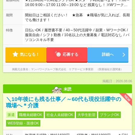
★1日6時間～の時短シフトOK ★スタート時間選べます！ 7:00～
勤務時間
16:00 9:00～17:00 11:00～19:00 など 残業なし！ ※Wワークの
場合、他のお仕事と合わせ週40時間超の就業はご案内できませ
ん ※法令に基づき、週20時間以上勤務は社会保険への加入対象
開始日はご相談ください！ ★急募 ★職場が気に入れば、長期
期間
となります ※労働者派遣法（日雇い派遣の原則禁止）により、
でも働けます！
短時間・短期間の就業はご案内が難しい場合があります
日払いOK
/
履歴書不要
/
40～50代活躍中
/
副業・WワークOK
/
特徴
服装自由
/
シフト勤務
/
10名以上の大量募集
/
電話対応なし
/
パ
ソコンスキル不要
気になる！
応募する
詳細へ
掲載元企業名
マンパワーグループ株式会社 ケアサービス事業部 （医療福祉介護関連）
掲載日：2026.08.06
未読
NEW
＼10年後にも残る仕事／～60代も現役活躍中の
職場へ＊介護
派遣
職種未経験OK
社会人未経験OK
大学生歓迎
ブランクOK
WEB登録・面接OK