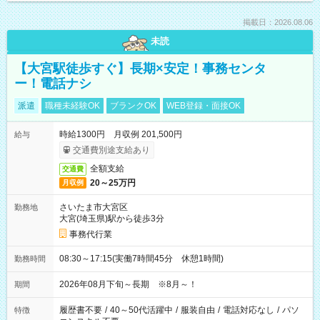
掲載日：2026.08.06
未読
【大宮駅徒歩すぐ】長期×安定！事務センタ
ー！電話ナシ
派遣
職種未経験OK
ブランクOK
WEB登録・面接OK
時給1300円 月収例 201,500円
給与
交通費別途支給あり
全額支給
交通費
20～25万円
月収例
さいたま市大宮区
勤務地
大宮(埼玉県)駅から徒歩3分
事務代行業
08:30～17:15(実働7時間45分 休憩1時間)
勤務時間
2026年08月下旬～長期 ※8月～！
期間
履歴書不要
/
40～50代活躍中
/
服装自由
/
電話対応なし
/
パソ
特徴