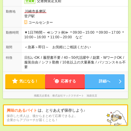
交通費規定支給
交通費
川崎市多摩区
勤務地
登戸駅
コールセンター
▼1日7時間～ ≪シフト例≫ ＊09:00～15:00 ＊09:00～17:00 ＊
勤務時間
10:00～16:00 ＊11:00～20:00 など
＜急募＞即日～ お気軽にご相談ください
期間
日払いOK
/
履歴書不要
/
40～50代活躍中
/
副業・WワークOK
/
特徴
服装自由
/
シフト勤務
/
10名以上の大量募集
/
パソコンスキル不
要
気になる！
応募する
詳細へ
掲載元企業名
株式会社マックスサポート 池袋支店
興味のあるバイト
は、とりあえず保存しよう♪
保存した求人は、後からまとめて応募できるよ。
企業からアプローチが届くことも！