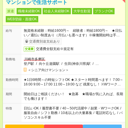
マンションで生活サポート
派遣
職種未経験OK
社会人未経験OK
大学生歓迎
ブランクOK
WEB登録・面接OK
無資格未経験：時給1600円～ 経験者：時給1800円～ ★日払
給与
い／週払い制度あり（月払いも選べます）※稼働開始時は手続き
完了次第のお支払いとなります。
交通費別途支給あり
交通費全額支給※規定有
交通費
川崎市多摩区
勤務地
登戸駅
/
向ケ丘遊園駅
/
生田(神奈川県)駅
/
…
＜シニア向けマンション＞
★1日6時間～の時短シフトOK ★スタート時間選べます！ 7:00～
勤務時間
16:00 9:00～17:00 11:00～19:00 など 残業なし！ ※Wワークの
場合、他のお仕事と合わせ週40時間超の就業はご案内できませ
ん ※法令に基づき、週20時間以上勤務は社会保険への加入対象
開始日はご相談ください！ ★急募 ★職場が気に入れば、長期
期間
となります ※労働者派遣法（日雇い派遣の原則禁止）により、
でも働けます！
短時間・短期間の就業はご案内が難しい場合があります
日払いOK
/
履歴書不要
/
40～50代活躍中
/
副業・WワークOK
/
特徴
服装自由
/
シフト勤務
/
10名以上の大量募集
/
電話対応なし
/
パ
ソコンスキル不要