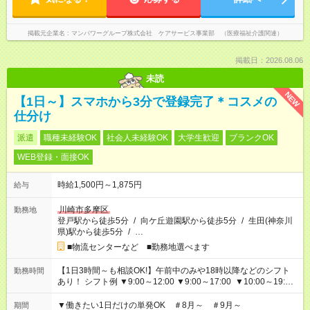
掲載元企業名
マンパワーグループ株式会社 ケアサービス事業部 （医療福祉介護関連）
掲載日：2026.08.06
未読
NEW
【1日～】スマホから3分で登録完了＊コスメの
仕分け
派遣
職種未経験OK
社会人未経験OK
大学生歓迎
ブランクOK
WEB登録・面接OK
時給1,500円～1,875円
給与
川崎市多摩区
勤務地
登戸駅から徒歩5分
/
向ケ丘遊園駅から徒歩5分
/
生田(神奈川
県)駅から徒歩5分
/
…
■物流センターなど ■勤務地選べます
【1日3時間～も相談OK!】午前中のみや18時以降などのシフト
勤務時間
あり！ シフト例 ▼9:00～12:00 ▼9:00～17:00 ▼10:00～19:00
▼18:00～21:00
▼働きたい1日だけの単発OK ＃8月～ ＃9月～
期間