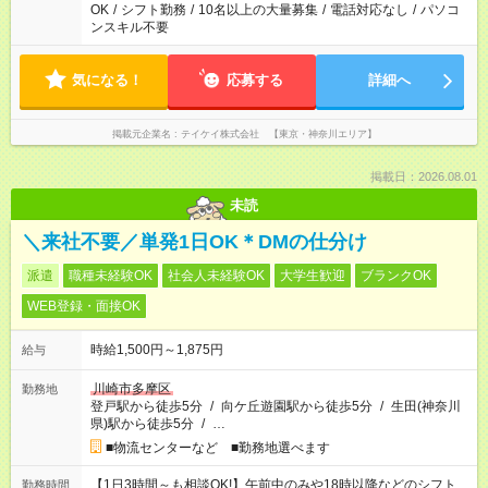
OK
/
シフト勤務
/
10名以上の大量募集
/
電話対応なし
/
パソコ
ンスキル不要
気になる！
応募する
詳細へ
掲載元企業名
テイケイ株式会社 【東京・神奈川エリア】
掲載日：2026.08.01
未読
＼来社不要／単発1日OK＊DMの仕分け
派遣
職種未経験OK
社会人未経験OK
大学生歓迎
ブランクOK
WEB登録・面接OK
時給1,500円～1,875円
給与
川崎市多摩区
勤務地
登戸駅から徒歩5分
/
向ケ丘遊園駅から徒歩5分
/
生田(神奈川
県)駅から徒歩5分
/
…
■物流センターなど ■勤務地選べます
【1日3時間～も相談OK!】午前中のみや18時以降などのシフト
勤務時間