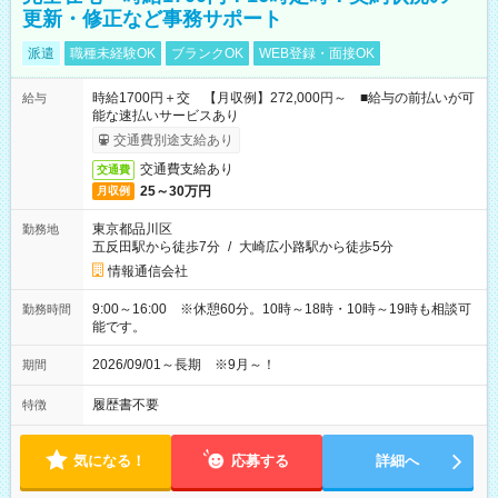
更新・修正など事務サポート
派遣
職種未経験OK
ブランクOK
WEB登録・面接OK
時給1700円＋交 【月収例】272,000円～ ■給与の前払いが可
給与
能な速払いサービスあり
交通費別途支給あり
交通費支給あり
交通費
25～30万円
月収例
東京都品川区
勤務地
五反田駅から徒歩7分
/
大崎広小路駅から徒歩5分
情報通信会社
9:00～16:00 ※休憩60分。10時～18時・10時～19時も相談可
勤務時間
能です。
2026/09/01～長期 ※9月～！
期間
履歴書不要
特徴
気になる！
応募する
詳細へ