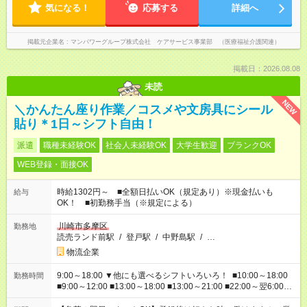
気になる！
応募する
詳細へ
掲載元企業名
マンパワーグループ株式会社 ケアサービス事業部 （医療福祉介護関連）
掲載日：2026.08.08
未読
NEW
＼かんたん座り作業／コスメや文房具にシール
貼り＊1日～シフト自由！
派遣
職種未経験OK
社会人未経験OK
大学生歓迎
ブランクOK
WEB登録・面接OK
時給1302円～ ■全額日払いOK（規定あり）※現金払いも
給与
OK！ ■初勤務手当（※規定による）
川崎市多摩区
勤務地
読売ランド前駅
/
登戸駅
/
中野島駅
/
…
物流企業
9:00～18:00 ▼他にも選べるシフトいろいろ！ ■10:00～18:00
勤務時間
■9:00～12:00 ■13:00～18:00 ■13:00～21:00 ■22:00～翌6:00
など あなたの希望を教えてください！