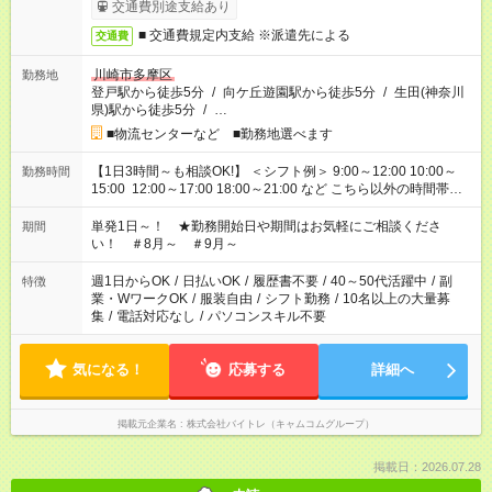
交通費別途支給あり
■ 交通費規定内支給 ※派遣先による
交通費
川崎市多摩区
勤務地
登戸駅から徒歩5分
/
向ケ丘遊園駅から徒歩5分
/
生田(神奈川
県)駅から徒歩5分
/
…
■物流センターなど ■勤務地選べます
【1日3時間～も相談OK!】 ＜シフト例＞ 9:00～12:00 10:00～
勤務時間
15:00 12:00～17:00 18:00～21:00 など こちら以外の時間帯も
お気軽にご相談ください！
単発1日～！ ★勤務開始日や期間はお気軽にご相談くださ
期間
い！ ＃8月～ ＃9月～
週1日からOK
/
日払いOK
/
履歴書不要
/
40～50代活躍中
/
副
特徴
業・WワークOK
/
服装自由
/
シフト勤務
/
10名以上の大量募
集
/
電話対応なし
/
パソコンスキル不要
気になる！
応募する
詳細へ
掲載元企業名
株式会社バイトレ（キャムコムグループ）
掲載日：2026.07.28