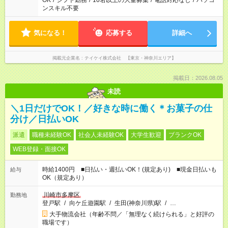
OK
/
シフト勤務
/
10名以上の大量募集
/
電話対応なし
/
パソコ
ンスキル不要
気になる！
応募する
詳細へ
掲載元企業名
テイケイ株式会社 【東京・神奈川エリア】
掲載日：2026.08.05
未読
＼1日だけでOK！／好きな時に働く＊お菓子の仕
分け／日払いOK
派遣
職種未経験OK
社会人未経験OK
大学生歓迎
ブランクOK
WEB登録・面接OK
時給1400円 ■日払い・週払いOK！(規定あり) ■現金日払いも
給与
OK（規定あり）
川崎市多摩区
勤務地
登戸駅
/
向ケ丘遊園駅
/
生田(神奈川県)駅
/
…
大手物流会社（年齢不問／「無理なく続けられる」と好評の
職場です）