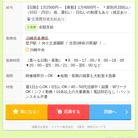
【日勤】1万2500円～ 【夜勤】1万4000円～ ＊原則月2回払い
給与
（10日・25日） 他、週払い・日払いの制度もあり（規定あり）
＃日収1万円以上
交通費別途支給あり
全額支給
交通費
川崎市多摩区
勤務地
登戸駅
/
向ケ丘遊園駅
/
生田(神奈川県)駅
/
…
川崎中央
（選べる日勤・夜勤） ▼8：00～17：00／9：00～18：00
勤務時間
▼20：00～翌5：00／21：00～翌6：00 など
研修後即日～OK ★短期・長期の就業も大歓迎＃急募
期間
週1日からOK
/
日払いOK
/
40～50代活躍中
/
副業・Wワーク
特徴
OK
/
シフト勤務
/
10名以上の大量募集
/
電話対応なし
/
パソコ
ンスキル不要
気になる！
応募する
詳細へ
掲載元企業名
テイケイ株式会社 【東京・神奈川エリア】