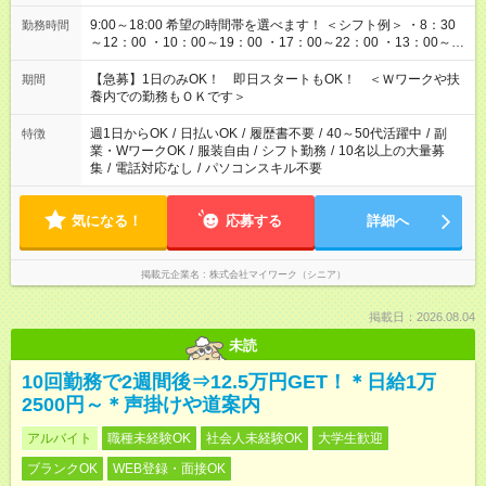
9:00～18:00 希望の時間帯を選べます！ ＜シフト例＞ ・8：30
勤務時間
～12：00 ・10：00～19：00 ・17：00～22：00 ・13：00～
22：00 ・22：00～翌6：00 など
【急募】1日のみOK！ 即日スタートもOK！ ＜Ｗワークや扶
期間
養内での勤務もＯＫです＞
週1日からOK
/
日払いOK
/
履歴書不要
/
40～50代活躍中
/
副
特徴
業・WワークOK
/
服装自由
/
シフト勤務
/
10名以上の大量募
集
/
電話対応なし
/
パソコンスキル不要
気になる！
応募する
詳細へ
掲載元企業名
株式会社マイワーク（シニア）
掲載日：2026.08.04
未読
10回勤務で2週間後⇒12.5万円GET！＊日給1万
2500円～＊声掛けや道案内
アルバイト
職種未経験OK
社会人未経験OK
大学生歓迎
ブランクOK
WEB登録・面接OK