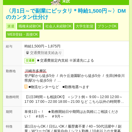
未読
〈月1日～で副業にピッタリ＊時給1,500円～〉DM
のカンタン仕分け
派遣
職種未経験OK
社会人未経験OK
大学生歓迎
ブランクOK
WEB登録・面接OK
時給1,500円～1,875円
給与
交通費別途支給あり
■ 交通費規定内支給 ※派遣先による
交通費
川崎市多摩区
勤務地
登戸駅から徒歩5分
/
向ケ丘遊園駅から徒歩5分
/
生田(神奈川
県)駅から徒歩5分
/
…
■物流センターなど ■勤務地選べます
【1日3時間～も相談OK!】 ＜シフト例＞ 9:00～12:00 12:00～
勤務時間
17:00 17:00～22:00 18:00～21:00 など こちら以外の時間帯も
お気軽にご相談ください！
単発1日～！ ★勤務開始日や期間はお気軽にご相談くださ
期間
い！ ＃8月～ ＃9月～
週1日からOK
/
日払いOK
/
履歴書不要
/
40～50代活躍中
/
副
特徴
業・WワークOK
/
服装自由
/
シフト勤務
/
10名以上の大量募