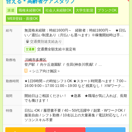
合える＊高齢者ケアスタッフ
派遣
職種未経験OK
社会人未経験OK
大学生歓迎
ブランクOK
WEB登録・面接OK
無資格未経験：時給1600円～ 経験者：時給1800円～ ★日払
給与
い／週払い制度あり（月払いも選べます）※稼働開始時は手続き
完了次第のお支払いとなります。
交通費別途支給あり
交通費全額支給※規定有
交通費
川崎市多摩区
勤務地
登戸駅
/
向ケ丘遊園駅
/
生田(神奈川県)駅
/
…
＜シニア向け施設＞
★1日6時間～の時短シフトOK ★スタート時間選べます！ 7:00～
勤務時間
16:00 9:00～17:00 11:00～19:00 など 残業なし！ ※Wワークの
場合、他のお仕事と合わせ週40時間超の就業はご案内できませ
ん ※法令に基づき、週20時間以上勤務は社会保険への加入対象
開始日はご相談ください！ ★急募 ★職場が気に入れば、長期
期間
となります ※労働者派遣法（日雇い派遣の原則禁止）により、
でも働けます！
短時間・短期間の就業はご案内が難しい場合があります
日払いOK
/
履歴書不要
/
40～50代活躍中
/
副業・WワークOK
/
特徴
服装自由
/
シフト勤務
/
10名以上の大量募集
/
電話対応なし
/
パ
ソコンスキル不要