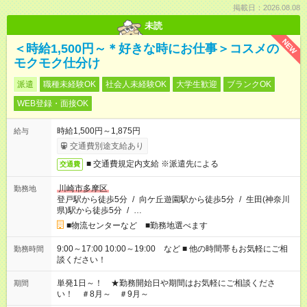
掲載日：2026.08.08
未読
NEW
＜時給1,500円～＊好きな時にお仕事＞コスメの
モクモク仕分け
派遣
職種未経験OK
社会人未経験OK
大学生歓迎
ブランクOK
WEB登録・面接OK
時給1,500円～1,875円
給与
交通費別途支給あり
■ 交通費規定内支給 ※派遣先による
交通費
川崎市多摩区
勤務地
登戸駅から徒歩5分
/
向ケ丘遊園駅から徒歩5分
/
生田(神奈川
県)駅から徒歩5分
/
…
■物流センターなど ■勤務地選べます
9:00～17:00 10:00～19:00 など ■ 他の時間帯もお気軽にご相
勤務時間
談ください！
単発1日～！ ★勤務開始日や期間はお気軽にご相談くださ
期間
い！ ＃8月～ ＃9月～