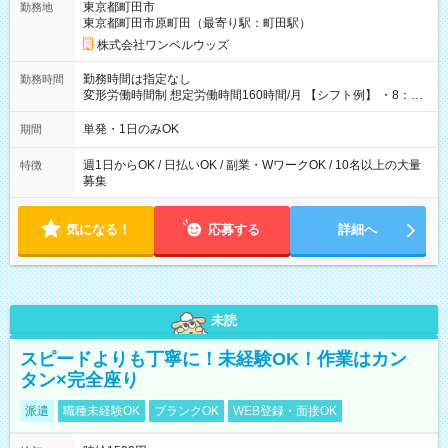
東京都町田市
勤務地
東京都町田市原町田（最寄り駅：町田駅）
株式会社ワンベルウッズ
勤務時間は指定なし
勤務時間
変形労働時間制 想定労働時間160時間/月 【シフト例】 ・8：00
～21：00
単発・1日のみOK
期間
週1日からOK / 日払いOK / 副業・WワークOK / 10名以上の大量
特徴
募集
気になる！
応募する
詳細へ
未読
スピードよりも丁寧に！未経験OK！作業はカン
タン×完全座り
派遣
職種未経験OK
ブランクOK
WEB登録・面接OK