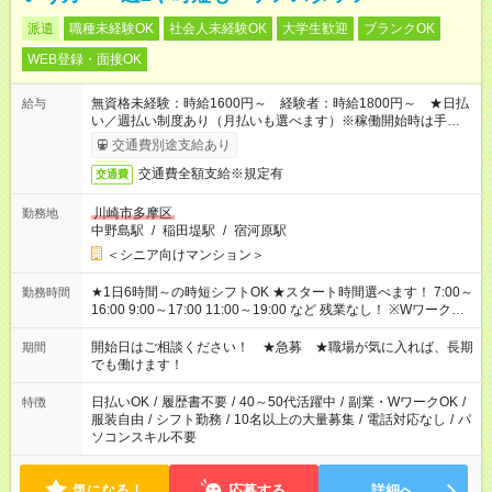
派遣
職種未経験OK
社会人未経験OK
大学生歓迎
ブランクOK
WEB登録・面接OK
無資格未経験：時給1600円～ 経験者：時給1800円～ ★日払
給与
い／週払い制度あり（月払いも選べます）※稼働開始時は手続き
完了次第のお支払いとなります。
交通費別途支給あり
交通費全額支給※規定有
交通費
川崎市多摩区
勤務地
中野島駅
/
稲田堤駅
/
宿河原駅
＜シニア向けマンション＞
★1日6時間～の時短シフトOK ★スタート時間選べます！ 7:00～
勤務時間
16:00 9:00～17:00 11:00～19:00 など 残業なし！ ※Wワークの
場合、他のお仕事と合わせ週40時間超の就業はご案内できませ
ん ※法令に基づき、週20時間以上勤務は社会保険への加入対象
開始日はご相談ください！ ★急募 ★職場が気に入れば、長期
期間
となります ※労働者派遣法（日雇い派遣の原則禁止）により、
でも働けます！
短時間・短期間の就業はご案内が難しい場合があります
日払いOK
/
履歴書不要
/
40～50代活躍中
/
副業・WワークOK
/
特徴
服装自由
/
シフト勤務
/
10名以上の大量募集
/
電話対応なし
/
パ
ソコンスキル不要
気になる！
応募する
詳細へ