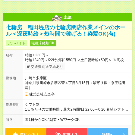
未読
七輪房 稲田堤店の七輪房閉店作業メインのホー
ル＜深夜時給＞短時間で稼げる！染髪OK(有)
アルバイト
職種未経験OK
時給1,230円～
給与
時給1240円～/22時以降1550円 ＜土日祝時給+50円＞ ※高校生
時給1230円 【試用期間】試用期間あり 試用期間の長さ：12ヶ
交通費別途支給あり
月 雇用形態、給与は本採用時と同じです。 ※最大12ヶ月の間
で、合計30時間の試用期間（研修期間）があります。
川崎市多摩区
勤務地
神奈川県川崎市多摩区菅４丁目8月15日（最寄り駅：京王稲田
堤）
株式会社安楽亭
シフト制
勤務時間
1日あたりの実働時間：最大2時間/日 22:00～0:20 希望シフト
制！ 週1日～・1日3時間～OK！ ※18歳未満・高校生は21:30ま
での勤務 ＊短時間OK！学業と両立◎ ＊週4日以上のしっかり勤
週1日からOK / 副業・WワークOK
特徴
務も大歓迎！ ＊週末だけのシフトもOK！ ※テスト期間や長期休
暇の予定に合わせてのシフト相談も可能！
気になる！
応募する
詳細へ