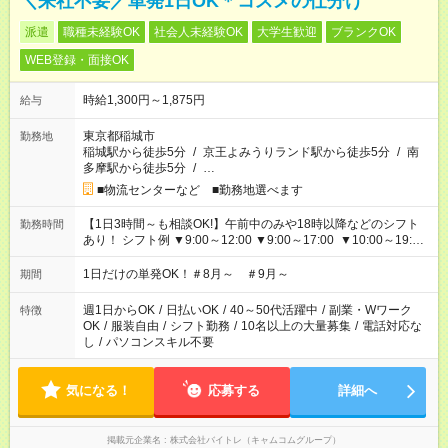
＼来社不要／単発1日OK＊コスメの仕分け
派遣
職種未経験OK
社会人未経験OK
大学生歓迎
ブランクOK
WEB登録・面接OK
時給1,300円～1,875円
給与
東京都稲城市
勤務地
稲城駅から徒歩5分
/
京王よみうりランド駅から徒歩5分
/
南
多摩駅から徒歩5分
/
…
■物流センターなど ■勤務地選べます
【1日3時間～も相談OK!】午前中のみや18時以降などのシフト
勤務時間
あり！ シフト例 ▼9:00～12:00 ▼9:00～17:00 ▼10:00～19:00
▼18:00～21:00
1日だけの単発OK！＃8月～ ＃9月～
期間
週1日からOK
/
日払いOK
/
40～50代活躍中
/
副業・Wワーク
特徴
OK
/
服装自由
/
シフト勤務
/
10名以上の大量募集
/
電話対応な
し
/
パソコンスキル不要
気になる！
応募する
詳細へ
掲載元企業名
株式会社バイトレ（キャムコムグループ）