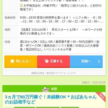
稲城駅
/
京王よみうりランド駅
/
南多摩駅
/
…
大手物流会社（年齢不問／「無理なく続けられる」と好評の
職場です）
9:00～18:00 希望の時間帯を選べます！ ＜シフト例＞ ・8：30
勤務時間
～12：00 ・10：00～19：00 ・17：00～22：00 ・13：00～
22：00 ・22：00～翌6：00 など
【急募】1日のみOK！ 即日スタートもOK！ ＜Ｗワークや扶
期間
養内での勤務もＯＫです＞
週1日からOK
/
日払いOK
/
履歴書不要
/
40～50代活躍中
/
副
特徴
業・WワークOK
/
服装自由
/
シフト勤務
/
10名以上の大量募
集
/
電話対応なし
/
パソコンスキル不要
気になる！
応募する
詳細へ
掲載元企業名
株式会社マイワーク（シニア）
掲載日：2026.08.05
未読
NEW
3ヵ月で80万円稼ぐ！未経験OK＊おばあちゃん
のお話相手など