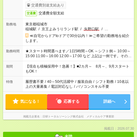
交通費別途支給あり
交通費全額支給
交通費
東京都稲城市
勤務地
稲城駅
/
京王よみうりランド駅
/
矢野口駅
/
…
≪自宅からドアtoドアで30分以内！≫ご希望の勤務地を紹介
します。
★スタート時間選べます／1日5時間～OK ～シフト例～ 10:00～
勤務時間
15:00 11:00～16:00 12:00～17:00 など 上記は一例です。その他
シフトもご相談ください。 ※Wワークの場合当社と合わせて法
定労働時間が週40時間を超えなければOKです。
【現在も積極採用中！急募！】■2カ月～ 8月～、9月スタート
期間
もOK！
履歴書不要
/
40～50代活躍中
/
服装自由
/
シフト勤務
/
10名以
特徴
上の大量募集
/
電話対応なし
/
パソコンスキル不要
気になる！
応募する
詳細へ
掲載元企業名
日研トータルソーシング株式会社 メディカルケア事業部
掲載日：2026.07.30
未読