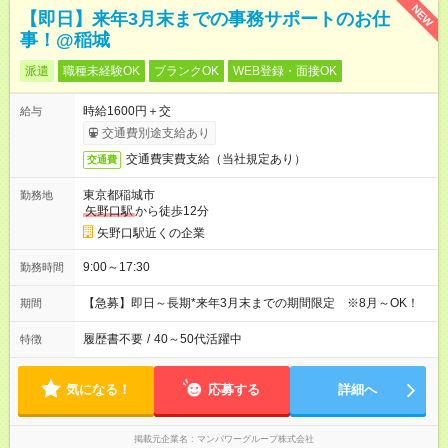
NEW
【即日】来年3月末までの事務サポートのお仕
事！@稲城
派遣
職種未経験OK
ブランクOK
WEB登録・面接OK
時給1600円＋交
給与
交通費別途支給あり
交通費実費支給（当社規定あり）
交通費
東京都稲城市
勤務地
矢野口駅
から徒歩12分
矢野口駅近くの企業
9:00～17:30
勤務時間
【急募】即日～長期*来年3月末までの期間限定 ※8月～OK！
期間
履歴書不要
/
40～50代活躍中
特徴
気になる！
応募する
詳細へ
掲載元企業名
マンパワーグループ株式会社