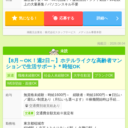
上の大量募集
/
パソコンスキル不要
気になる！
応募する
詳細へ
掲載元企業名
株式会社スタッフサービス メディカル事業本部
掲載日：2026.08.04
未読
【8月～OK！週2日～】ホテルライクな高齢者マン
ションで生活サポート＊時短OK
派遣
職種未経験OK
社会人未経験OK
大学生歓迎
ブランクOK
WEB登録・面接OK
無資格未経験：時給1600円～ 経験者：時給1800円～★日払い
給与
／週払い制度あり（月払いも選べます）※稼働開始時は手続き完
了次第のお支払いとなります。
交通費別途支給あり
交通費全額支給※規定有
交通費
東京都稲城市
勤務地