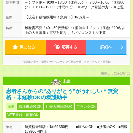
～シフト例～ 9:00～18:00（休憩60分） 7:00～16:00（休憩60
勤務時間
分） 10:00～19:00（休憩60分） ※Wワーク希望の方へ 今ご覧の
お仕事で希望する勤務時間と、もう1つのお仕事の勤務時間の合
計が 週40時間を超えなければOKです。
【現在も積極採用中！急募！】■2カ月～
期間
履歴書不要
/
40～50代活躍中
/
服装自由
/
シフト勤務
/
10名以
特徴
上の大量募集
/
電話対応なし
/
パソコンスキル不要
気になる！
応募する
詳細へ
掲載元企業名
日研トータルソーシング株式会社 メディカルケア事業部
掲載日：2026.07.31
未読
患者さんからの”ありがとう”がうれしい＊無資
格・未経験OKの看護助手
派遣
職種未経験OK
社会人未経験OK
ブランクOK
WEB登録・面接OK
無資格未経験：時給1350円～ ■週払いOK ■扶養内OK ■日収
給与
1万800円以上