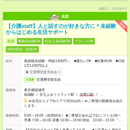
掲載日：2026.08.07
未読
NEW
【介護staff】人と話すのが好きな方に＊未経験
からはじめる生活サポート
派遣
職種未経験OK
社会人未経験OK
ブランクOK
WEB登録・面接OK
無資格未経験：時給1400円～ ■週払いOK ■扶養内OK ■日収
給与
1万1200円以上
交通費別途支給あり
交通費全額支給
交通費
東京都稲城市
勤務地
稲城駅
/
京王よみうりランド駅
/
矢野口駅
/
…
≪自宅からドアtoドアで30分以内！≫ご希望の勤務地を紹介
します。
9:00～18:00（休憩60分） ■ご希望があれば下記シフトもOK！
勤務時間
早番 7:00～16:00 遅番 10:00～19:00 時短 10:00～15:00 「家
族と休みを合わせたい」 「余裕を持って夕飯の準備がしたい」
「できれば残業はしたくない」 など、ご希望を教えてください