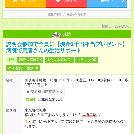
掲載元企業名
株式会社安楽亭
掲載日：2026.08.01
未読
説明会参加で全員に【現金2千円相当プレゼント】
病院で患者さんの生活サポート
派遣
職種未経験OK
社会人未経験OK
ブランクOK
WEB登録・面接OK
無資格未経験：時給1350円～ ■週払いOK ■扶養内OK ■日収
給与
1万800円以上
交通費別途支給あり
交通費全額支給
交通費
東京都稲城市
勤務地
稲城駅
/
京王よみうりランド駅
/
矢野口駅
/
…
≪自宅からドアtoドアで30分以内！≫ご希望の勤務地を紹介
します。