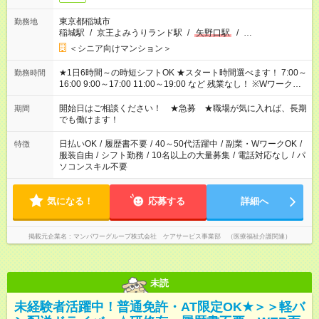
東京都稲城市
勤務地
稲城駅
/
京王よみうりランド駅
/
矢野口駅
/
…
＜シニア向けマンション＞
★1日6時間～の時短シフトOK ★スタート時間選べます！ 7:00～
勤務時間
16:00 9:00～17:00 11:00～19:00 など 残業なし！ ※Wワークの
場合、他のお仕事と合わせ週40時間超の就業はご案内できませ
ん ※法令に基づき、週20時間以上勤務は社会保険への加入対象
開始日はご相談ください！ ★急募 ★職場が気に入れば、長期
期間
となります ※労働者派遣法（日雇い派遣の原則禁止）により、
でも働けます！
短時間・短期間の就業はご案内が難しい場合があります
日払いOK
/
履歴書不要
/
40～50代活躍中
/
副業・WワークOK
/
特徴
服装自由
/
シフト勤務
/
10名以上の大量募集
/
電話対応なし
/
パ
ソコンスキル不要
気になる！
応募する
詳細へ
掲載元企業名
マンパワーグループ株式会社 ケアサービス事業部 （医療福祉介護関連）
未読
未経験者活躍中！普通免許・AT限定OK★＞＞軽バ