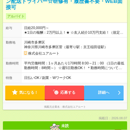
ン配送ドライバー☆研修有・履歴書不要・WEB面
接可
アルバイト
日給20,000円～
給与
★1日の報酬：2万円以上！★ ☆友人紹介10万円支給！（規定あ
り） ☆前払い・週払いOK！ 【月報酬（例）】 宅配便×125個を
配送した場合 日給2万2500円×月24日稼働 ⇒月収54万円 【年間
川崎市多摩区
勤務地
報酬（例）】 想定年収：648万円以上 【試用期間】試用期間な
神奈川県川崎市多摩区菅（最寄り駅：京王稲田堤駅）
し
株式会社ユアルート
平均労働時間：1ヶ月あたり170時間 8:00～21：00 （1日の最低
勤務時間
勤務時間：8時間～） ☆週5日勤務OK！ ＊勤務時間については
お気軽にご相談ください！ 平均労働時間：1ヶ月あたり170時間
8:00～21：00 （1日の最低勤務時間：8時間～） ☆週5日勤務
日払いOK / 副業・WワークOK
特徴
OK！ ＊勤務時間についてはお気軽にご相談ください！
気になる！
応募する
詳細へ
掲載元企業名
株式会社ユアルート
掲載日：2026.08.07
未読