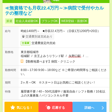
≪無資格でも月収22.4万円～≫病院で受付やカル
テの整理など
派遣
社会人未経験OK
ブランクOK
WEB登録・面接OK
時給1400円～ ■月収22.4万円～（日収1万1200円×20日）
給与
交通費別途支給あり
交通費規定内支給
交通費
東京都稲城市
勤務地
稲城駅
/
京王よみうりランド駅
/
矢野口駅
/
…
【勤務地選べます】病院・クリニック
8:00～17:00 9:00～18:00など ※ご希望の時間帯をご相談くださ
勤務時間
い。
2ヶ月～OK ※スタート日はお気軽にご相談ください！
期間
履歴書不要
/
40～50代活躍中
/
服装自由
/
シフト勤務
/
10名以
特徴
上の大量募集
/
パソコンスキル不要
気になる！
応募する
詳細へ