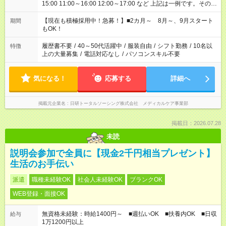
15:00 11:00～16:00 12:00～17:00 など 上記は一例です。その他
シフトもご相談ください。 ※Wワークの場合当社と合わせて法
定労働時間が週40時間を超えなければOKです。
【現在も積極採用中！急募！】■2カ月～ 8月～、9月スタート
期間
もOK！
履歴書不要
/
40～50代活躍中
/
服装自由
/
シフト勤務
/
10名以
特徴
上の大量募集
/
電話対応なし
/
パソコンスキル不要
気になる！
応募する
詳細へ
掲載元企業名
日研トータルソーシング株式会社 メディカルケア事業部
掲載日：2026.07.28
未読
説明会参加で全員に【現金2千円相当プレゼント】
生活のお手伝い
派遣
職種未経験OK
社会人未経験OK
ブランクOK
WEB登録・面接OK
無資格未経験：時給1400円～ ■週払いOK ■扶養内OK ■日収
給与
1万1200円以上