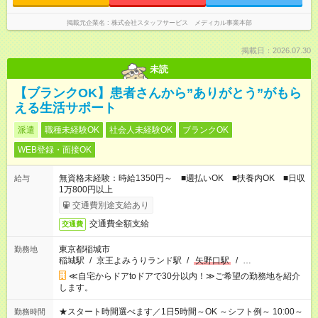
掲載元企業名
株式会社スタッフサービス メディカル事業本部
掲載日：2026.07.30
未読
【ブランクOK】患者さんから”ありがとう”がもら
える生活サポート
派遣
職種未経験OK
社会人未経験OK
ブランクOK
WEB登録・面接OK
無資格未経験：時給1350円～ ■週払いOK ■扶養内OK ■日収
給与
1万800円以上
交通費別途支給あり
交通費全額支給
交通費
東京都稲城市
勤務地
稲城駅
/
京王よみうりランド駅
/
矢野口駅
/
…
≪自宅からドアtoドアで30分以内！≫ご希望の勤務地を紹介
します。
★スタート時間選べます／1日5時間～OK ～シフト例～ 10:00～
勤務時間