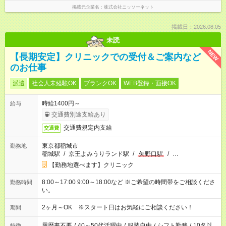
掲載元企業名
株式会社ニッソーネット
掲載日：2026.08.05
未読
NEW
【長期安定】クリニックでの受付＆ご案内など
のお仕事
派遣
社会人未経験OK
ブランクOK
WEB登録・面接OK
時給1400円～
給与
交通費別途支給あり
交通費規定内支給
交通費
東京都稲城市
勤務地
稲城駅
/
京王よみうりランド駅
/
矢野口駅
/
…
【勤務地選べます】クリニック
8:00～17:00 9:00～18:00など ※ご希望の時間帯をご相談くださ
勤務時間
い。
2ヶ月～OK ※スタート日はお気軽にご相談ください！
期間
履歴書不要
/
40～50代活躍中
/
服装自由
/
シフト勤務
/
10名以
特徴