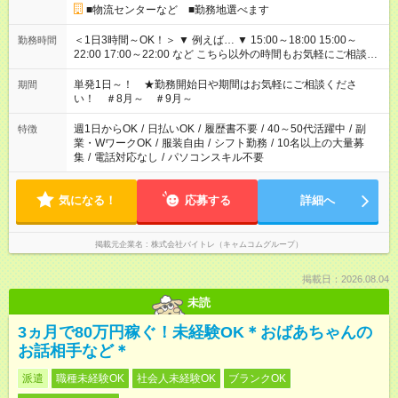
■物流センターなど ■勤務地選べます
＜1日3時間～OK！＞ ▼ 例えば… ▼ 15:00～18:00 15:00～
勤務時間
22:00 17:00～22:00 など こちら以外の時間もお気軽にご相談く
ださい！
単発1日～！ ★勤務開始日や期間はお気軽にご相談くださ
期間
い！ ＃8月～ ＃9月～
週1日からOK
/
日払いOK
/
履歴書不要
/
40～50代活躍中
/
副
特徴
業・WワークOK
/
服装自由
/
シフト勤務
/
10名以上の大量募
集
/
電話対応なし
/
パソコンスキル不要
気になる！
応募する
詳細へ
掲載元企業名
株式会社バイトレ（キャムコムグループ）
掲載日：2026.08.04
未読
3ヵ月で80万円稼ぐ！未経験OK＊おばあちゃんの
お話相手など＊
派遣
職種未経験OK
社会人未経験OK
ブランクOK