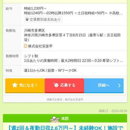
時給1,230円～
給与
時給1240円～/22時以降1550円 ＜土日祝時給+50円＞ ※高校生
時給1230円 【試用期間】試用期間あり 試用期間の長さ：12ヶ
交通費別途支給あり
月 雇用形態、給与は本採用時と同じです。 ※最大12ヶ月の間
で、合計30時間の試用期間（研修期間）があります。
川崎市多摩区
勤務地
神奈川県川崎市多摩区菅４丁目8月15日（最寄り駅：京王稲田
堤）
株式会社安楽亭
シフト制
勤務時間
1日あたりの実働時間：最大2時間/日 22:00～0:20 希望シフト
制！ 週1日～・1日3時間～OK！ ※18歳未満・高校生は21:30ま
での勤務 ＊短時間OK！学業と両立◎ ＊週4日以上のしっかり勤
週1日からOK / 副業・WワークOK
特徴
務も大歓迎！ ＊週末だけのシフトもOK！ ※テスト期間や長期休
暇の予定に合わせてのシフト相談も可能！
気になる！
応募する
詳細へ
掲載元企業名
株式会社安楽亭
掲載日：2026.08.04
未読
【週2回＆夜勤日収2.6万円～】未経験OK！施設で