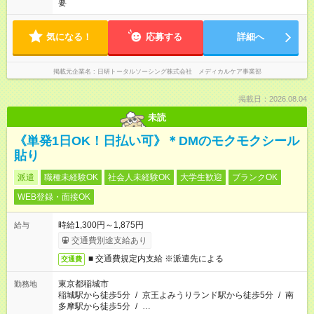
要
気になる！
応募する
詳細へ
掲載元企業名
日研トータルソーシング株式会社 メディカルケア事業部
掲載日：2026.08.04
未読
《単発1日OK！日払い可》＊DMのモクモクシール
貼り
派遣
職種未経験OK
社会人未経験OK
大学生歓迎
ブランクOK
WEB登録・面接OK
時給1,300円～1,875円
給与
交通費別途支給あり
■ 交通費規定内支給 ※派遣先による
交通費
東京都稲城市
勤務地
稲城駅から徒歩5分
/
京王よみうりランド駅から徒歩5分
/
南
多摩駅から徒歩5分
/
…