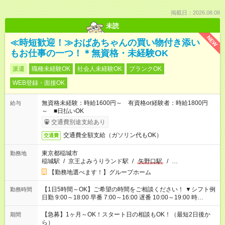
掲載日：2026.08.08
未読
NEW
≪時短歓迎！≫おばあちゃんの買い物付き添い
もお仕事の一つ！＊無資格・未経験OK
派遣
職種未経験OK
社会人未経験OK
ブランクOK
WEB登録・面接OK
無資格未経験：時給1600円～ 有資格or経験者：時給1800円
給与
～ ■日払いOK
交通費別途支給あり
交通費全額支給（ガソリン代もOK）
交通費
東京都稲城市
勤務地
稲城駅
/
京王よみうりランド駅
/
矢野口駅
/
…
【勤務地選べます！】グループホーム
【1日5時間～OK】ご希望の時間をご相談ください！ ▼シフト例
勤務時間
日勤 9:00～18:00 早番 7:00～16:00 遅番 10:00～19:00 時
短 10:00～15:00 上記はあくまで一例です。 「夕方までには帰宅
しておきたい」 「朝はゆっくりのスタートがいい」 「お昼の時
【急募】1ヶ月～OK！スタート日の相談もOK！（最短2日後か
期間
間を有効に使いたい」 など、ご希望があれば教えてください
ら）