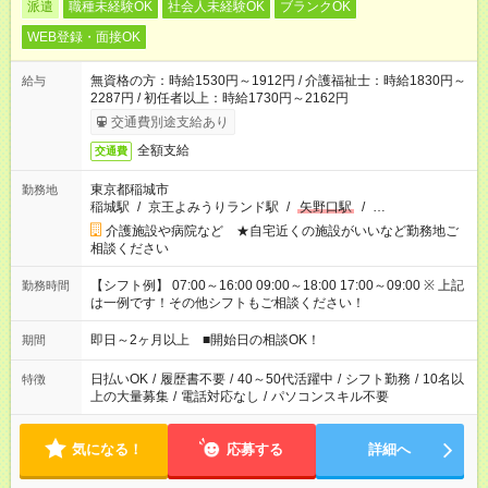
派遣
職種未経験OK
社会人未経験OK
ブランクOK
WEB登録・面接OK
無資格の方：時給1530円～1912円 / 介護福祉士：時給1830円～
給与
2287円 / 初任者以上：時給1730円～2162円
交通費別途支給あり
全額支給
交通費
東京都稲城市
勤務地
稲城駅
/
京王よみうりランド駅
/
矢野口駅
/
…
介護施設や病院など ★自宅近くの施設がいいなど勤務地ご
相談ください
【シフト例】 07:00～16:00 09:00～18:00 17:00～09:00 ※ 上記
勤務時間
は一例です！その他シフトもご相談ください！
即日～2ヶ月以上 ■開始日の相談OK！
期間
日払いOK
/
履歴書不要
/
40～50代活躍中
/
シフト勤務
/
10名以
特徴
上の大量募集
/
電話対応なし
/
パソコンスキル不要
気になる！
応募する
詳細へ