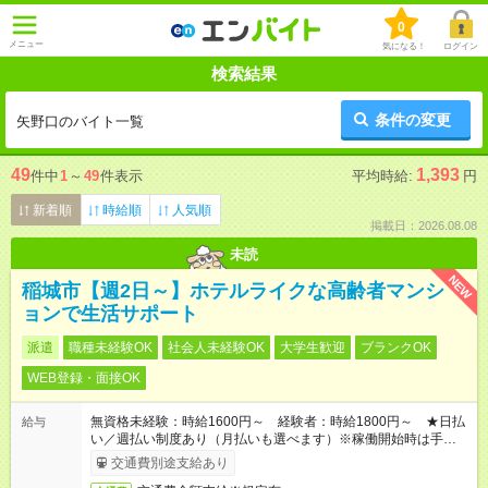
0
メニュー
気になる！
ログイン
検索結果
条件の変更
矢野口のバイト一覧
49
1,393
件中
1
～
49
件表示
平均時給:
円
新着順
時給順
人気順
掲載日：2026.08.08
未読
NEW
稲城市【週2日～】ホテルライクな高齢者マンシ
ョンで生活サポート
派遣
職種未経験OK
社会人未経験OK
大学生歓迎
ブランクOK
WEB登録・面接OK
無資格未経験：時給1600円～ 経験者：時給1800円～ ★日払
給与
い／週払い制度あり（月払いも選べます）※稼働開始時は手続き
完了次第のお支払いとなります。
交通費別途支給あり