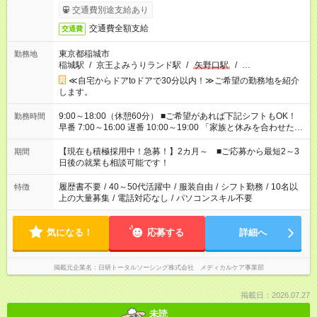
交通費別途支給あり
交通費全額支給
交通費
東京都稲城市
勤務地
稲城駅
/
京王よみうりランド駅
/
矢野口駅
/
…
≪自宅からドアtoドアで30分以内！≫ご希望の勤務地を紹介
します。
9:00～18:00（休憩60分） ■ご希望があれば下記シフトもOK！
勤務時間
早番 7:00～16:00 遅番 10:00～19:00 「家族と休みを合わせた
い」 「余裕を持って夕飯の準備がしたい」 「できれば残業はし
たくない」 など、ご希望を教えてくださいね。 ※Wワーク希望
【現在も積極採用中！急募！】2カ月～ ■ご応募から最短2～3
期間
の方へ 今ご覧のお仕事で希望する勤務時間と、もう1つのお仕事
日後の就業も相談可能です！
の勤務時間。 合計で週40時間を超える場合は応募できません。
履歴書不要
/
40～50代活躍中
/
服装自由
/
シフト勤務
/
10名以
特徴
上の大量募集
/
電話対応なし
/
パソコンスキル不要
気になる！
応募する
詳細へ
掲載元企業名
日研トータルソーシング株式会社 メディカルケア事業部
掲載日：2026.07.27
未読