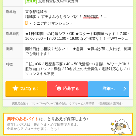
交通費全額支給※規定有
交通費
東京都稲城市
勤務地
稲城駅
/
京王よみうりランド駅
/
矢野口駅
/
…
＜シニア向けマンション＞
★1日6時間～の時短シフトOK ★スタート時間選べます！ 7:00～
勤務時間
16:00 9:00～17:00 11:00～19:00 など 残業なし！ ※Wワークの
場合、他のお仕事と合わせ週40時間超の就業はご案内できませ
ん ※法令に基づき、週20時間以上勤務は社会保険への加入対象
開始日はご相談ください！ ★急募 ★職場が気に入れば、長期
期間
となります ※労働者派遣法（日雇い派遣の原則禁止）により、
でも働けます！
短時間・短期間の就業はご案内が難しい場合があります
日払いOK
/
履歴書不要
/
40～50代活躍中
/
副業・WワークOK
/
特徴
服装自由
/
シフト勤務
/
10名以上の大量募集
/
電話対応なし
/
パ
ソコンスキル不要
気になる！
応募する
詳細へ
掲載元企業名
マンパワーグループ株式会社 ケアサービス事業部 （医療福祉介護関連）
興味のあるバイト
は、とりあえず保存しよう♪
保存した求人は、後からまとめて応募できるよ。
企業からアプローチが届くことも！