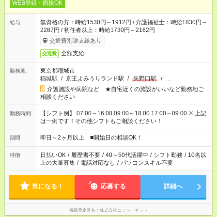
WEB登録・面接OK
無資格の方：時給1530円～1912円 / 介護福祉士：時給1830円～
給与
2287円 / 初任者以上：時給1730円～2162円
交通費別途支給あり
全額支給
交通費
東京都稲城市
勤務地
稲城駅
/
京王よみうりランド駅
/
矢野口駅
/
…
介護施設や病院など ★自宅近くの施設がいいなど勤務地ご
相談ください
【シフト例】 07:00～16:00 09:00～18:00 17:00～09:00 ※ 上記
勤務時間
は一例です！その他シフトもご相談ください！
即日～2ヶ月以上 ■開始日の相談OK！
期間
日払いOK
/
履歴書不要
/
40～50代活躍中
/
シフト勤務
/
10名以
特徴
上の大量募集
/
電話対応なし
/
パソコンスキル不要
気になる！
応募する
詳細へ
掲載元企業名
株式会社ニッソーネット