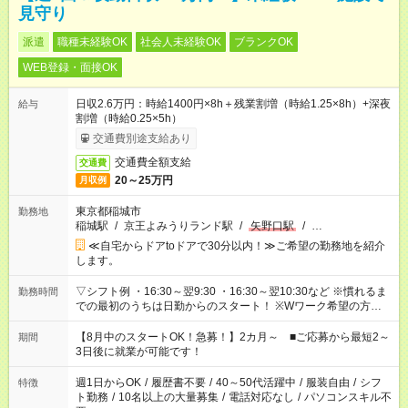
見守り
派遣
職種未経験OK
社会人未経験OK
ブランクOK
WEB登録・面接OK
日収2.6万円：時給1400円×8h＋残業割増（時給1.25×8h）+深夜
給与
割増（時給0.25×5h）
交通費別途支給あり
交通費全額支給
交通費
20～25万円
月収例
東京都稲城市
勤務地
稲城駅
/
京王よみうりランド駅
/
矢野口駅
/
…
≪自宅からドアtoドアで30分以内！≫ご希望の勤務地を紹介
します。
▽シフト例 ・16:30～翌9:30 ・16:30～翌10:30など ※慣れるま
勤務時間
での最初のうちは日勤からのスタート！ ※Wワーク希望の方へ
今ご覧のお仕事で希望する勤務時間と、もう1つのお仕事の勤務
時間。 合計で週40時間を超える場合は応募できません。
【8月中のスタートOK！急募！】2カ月～ ■ご応募から最短2～
期間
3日後に就業が可能です！
週1日からOK
/
履歴書不要
/
40～50代活躍中
/
服装自由
/
シフ
特徴
ト勤務
/
10名以上の大量募集
/
電話対応なし
/
パソコンスキル不