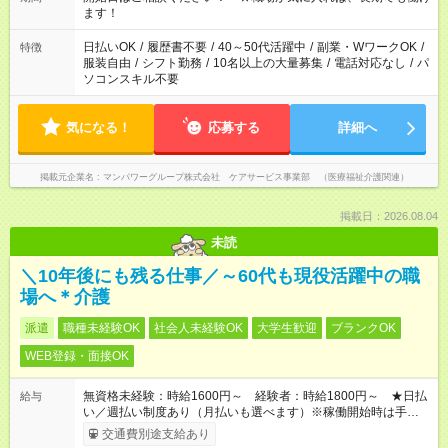
間以上勤務は社会保険への加入対象となります ※労働者派遣法
ます！
（日雇い派遣の原則禁止）により、短時間・短期間の就業はご
案内が難しい場合があります
日払いOK
/
履歴書不要
/
40～50代活躍中
/
副業・WワークOK
/
特徴
服装自由
/
シフト勤務
/
10名以上の大量募集
/
電話対応なし
/
パ
ソコンスキル不要
気になる！
応募する
詳細へ
掲載元企業名
マンパワーグループ株式会社 ケアサービス事業部 （医療福祉介護関連）
掲載日：2026.08.04
未読
＼10年後にも残る仕事／～60代も現役活躍中の職
場へ＊介護
派遣
職種未経験OK
社会人未経験OK
大学生歓迎
ブランクOK
WEB登録・面接OK
無資格未経験：時給1600円～ 経験者：時給1800円～ ★日払
給与
い／週払い制度あり（月払いも選べます）※稼働開始時は手続き
完了次第のお支払いとなります。
交通費別途支給あり