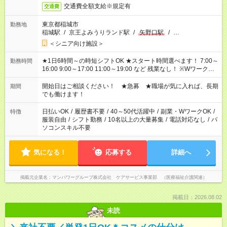
交通費全額支給※規定有
交通費
東京都稲城市
勤務地
稲城駅
/
京王よみうりランド駅
/
矢野口駅
/
…
＜シニア向け施設＞
★1日6時間～の時短シフトOK ★スタート時間選べます！ 7:00～
勤務時間
16:00 9:00～17:00 11:00～19:00 など 残業なし！ ※Wワークの
場合、他のお仕事と合わせ週40時間超の就業はご案内できませ
ん ※法令に基づき、週20時間以上勤務は社会保険への加入対象
開始日はご相談ください！ ★急募 ★職場が気に入れば、長期
期間
となります ※労働者派遣法（日雇い派遣の原則禁止）により、
でも働けます！
短時間・短期間の就業はご案内が難しい場合があります
日払いOK
/
履歴書不要
/
40～50代活躍中
/
副業・WワークOK
/
特徴
服装自由
/
シフト勤務
/
10名以上の大量募集
/
電話対応なし
/
パ
ソコンスキル不要
気になる！
応募する
詳細へ
掲載元企業名
マンパワーグループ株式会社 ケアサービス事業部 （医療福祉介護関連）
掲載日：2026.08.02
未読