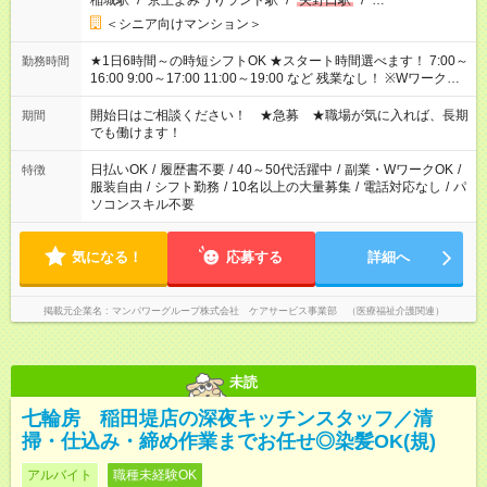
稲城駅
/
京王よみうりランド駅
/
矢野口駅
/
…
＜シニア向けマンション＞
★1日6時間～の時短シフトOK ★スタート時間選べます！ 7:00～
勤務時間
16:00 9:00～17:00 11:00～19:00 など 残業なし！ ※Wワークの
場合、他のお仕事と合わせ週40時間超の就業はご案内できませ
ん ※法令に基づき、週20時間以上勤務は社会保険への加入対象
開始日はご相談ください！ ★急募 ★職場が気に入れば、長期
期間
となります ※労働者派遣法（日雇い派遣の原則禁止）により、
でも働けます！
短時間・短期間の就業はご案内が難しい場合があります
日払いOK
/
履歴書不要
/
40～50代活躍中
/
副業・WワークOK
/
特徴
服装自由
/
シフト勤務
/
10名以上の大量募集
/
電話対応なし
/
パ
ソコンスキル不要
気になる！
応募する
詳細へ
掲載元企業名
マンパワーグループ株式会社 ケアサービス事業部 （医療福祉介護関連）
未読
七輪房 稲田堤店の深夜キッチンスタッフ／清
掃・仕込み・締め作業までお任せ◎染髪OK(規)
アルバイト
職種未経験OK