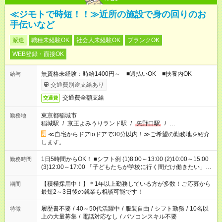
≪ジモトで時短！！≫近所の施設で身の回りのお
手伝いなど
派遣
職種未経験OK
社会人未経験OK
ブランクOK
WEB登録・面接OK
無資格未経験：時給1400円～ ■週払いOK ■扶養内OK
給与
交通費別途支給あり
交通費全額支給
交通費
東京都稲城市
勤務地
稲城駅
/
京王よみうりランド駅
/
矢野口駅
/
…
≪自宅からドアtoドアで30分以内！≫ご希望の勤務地を紹介
します。
1日5時間からOK！ ■シフト例 (1)8:00～13:00 (2)10:00～15:00
勤務時間
(3)12:00～17:00 「子どもたちが学校に行く間だけ働きたい」
「余裕を持って夕飯の準備がしたい」 「午前中は働いて、午後
はプライベートの時間にしたい」 など、ご希望を教えてくださ
【積極採用中！】＊1年以上勤務している方が多数！ご応募から
期間
いね。 ※Wワーク希望の方へ 今ご覧のお仕事で希望する勤務時
最短2～3日後の就業も相談可能です！
間と、もう1つのお仕事の勤務時間。 合計で週40時間を超える
場合は応募できません。
履歴書不要
/
40～50代活躍中
/
服装自由
/
シフト勤務
/
10名以
特徴
上の大量募集
/
電話対応なし
/
パソコンスキル不要