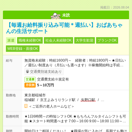
掲載日：2026.08.04
未読
【毎週お給料振り込み可能＊週払い】おばあちゃ
んの生活サポート
派遣
職種未経験OK
社会人未経験OK
大学生歓迎
ブランクOK
WEB登録・面接OK
無資格未経験：時給1600円～ 経験者：時給1800円～★日払い
給与
／週払い制度あり（月払いも選べます）※稼働開始時は手続き完
了次第のお支払いとなります。
交通費別途支給あり
交通費支給※規定有
交通費
5～10万円
月収例
東京都稲城市
勤務地
稲城駅
/
京王よみうりランド駅
/
矢野口駅
/
…
＜ご近所の老人ホームなど＞
★1日6時間～の時短シフトOK ★もちろんフルタイムシフトも可
勤務時間
能 ★スタート時間選べます 7:00～16:00 9:00～18:00 11:00～
20:00 など 残業なし！ ※Wワークの場合、他のお仕事と合わせ
週40時間超の就業はご案内できません ※法令に基づき、週20時
開始日はご相談ください！ ★職場が気に入れば、長期でも働け
期間