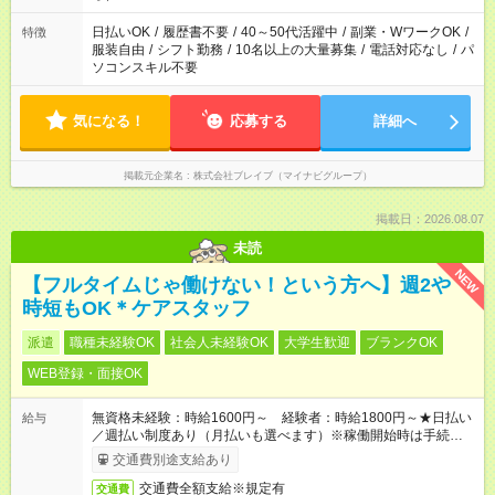
ね。
日払いOK
/
履歴書不要
/
40～50代活躍中
/
副業・WワークOK
/
特徴
服装自由
/
シフト勤務
/
10名以上の大量募集
/
電話対応なし
/
パ
ソコンスキル不要
気になる！
応募する
詳細へ
掲載元企業名
株式会社ブレイブ（マイナビグループ）
掲載日：2026.08.07
未読
NEW
【フルタイムじゃ働けない！という方へ】週2や
時短もOK＊ケアスタッフ
派遣
職種未経験OK
社会人未経験OK
大学生歓迎
ブランクOK
WEB登録・面接OK
無資格未経験：時給1600円～ 経験者：時給1800円～★日払い
給与
／週払い制度あり（月払いも選べます）※稼働開始時は手続き完
了次第のお支払いとなります。
交通費別途支給あり
交通費全額支給※規定有
交通費