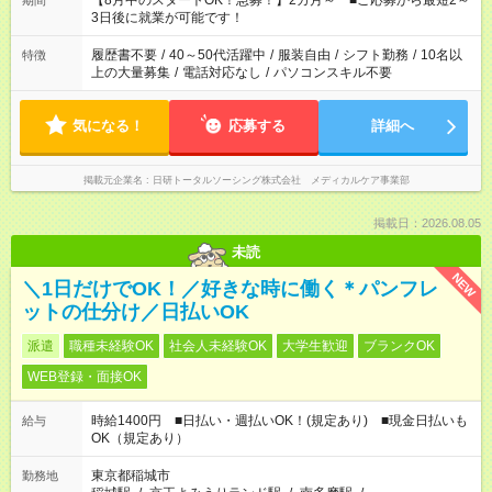
【8月中のスタートOK！急募！】2カ月～ ■ご応募から最短2～
期間
ね。 ※Wワーク希望の方へ 今ご覧のお仕事で希望する勤務時間
3日後に就業が可能です！
と、もう1つのお仕事の勤務時間。 合計で週40時間を超える場
合は応募できません。
履歴書不要
/
40～50代活躍中
/
服装自由
/
シフト勤務
/
10名以
特徴
上の大量募集
/
電話対応なし
/
パソコンスキル不要
気になる！
応募する
詳細へ
掲載元企業名
日研トータルソーシング株式会社 メディカルケア事業部
掲載日：2026.08.05
未読
NEW
＼1日だけでOK！／好きな時に働く＊パンフレ
ットの仕分け／日払いOK
派遣
職種未経験OK
社会人未経験OK
大学生歓迎
ブランクOK
WEB登録・面接OK
時給1400円 ■日払い・週払いOK！(規定あり) ■現金日払いも
給与
OK（規定あり）
東京都稲城市
勤務地