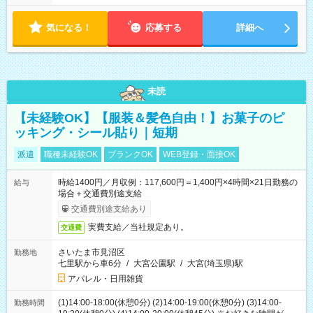
気になる！
応募する
詳細へ
未読
【未経験OK】【服装＆髪色自由！】お菓子のピ
ッキング・シール貼り｜短期
派遣
職種未経験OK
ブランクOK
WEB登録・面接OK
時給1400円／月収例：117,600円＝1,400円×4時間×21日勤務の
給与
場合＋交通費別途支給
交通費別途支給あり
実費支給／当社規定あり。
交通費
さいたま市見沼区
勤務地
七里駅から車6分
/
大宮公園駅
/
大宮(埼玉県)駅
アパレル・日用雑貨
(1)14:00-18:00(休憩0分) (2)14:00-19:00(休憩0分) (3)14:00-
勤務時間