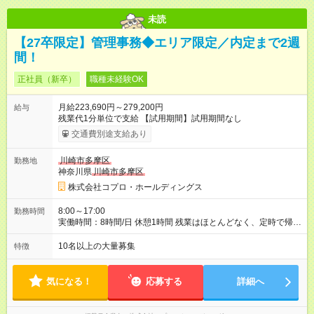
未読
【27卒限定】管理事務◆エリア限定／内定まで2週
間！
正社員（新卒）
職種未経験OK
月給223,690円～279,200円
給与
残業代1分単位で支給 【試用期間】試用期間なし
交通費別途支給あり
川崎市多摩区
勤務地
神奈川県
川崎市多摩区
株式会社コプロ・ホールディングス
8:00～17:00
勤務時間
実働時間：8時間/日 休憩1時間 残業はほとんどなく、定時で帰れ
る日が多い働き方です。 毎日の業務は進捗管理や事務が中心な
ので、 「今日やるべき仕事」が終われば、自然と区切りをつけ
10名以上の大量募集
特徴
やすいのが特長。 突発的な対応も少なく、無理をさせない働き
方を大切にしています。
気になる！
応募する
詳細へ