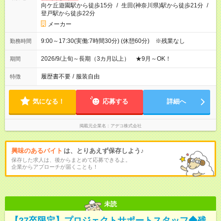
向ケ丘遊園駅から徒歩15分
/
生田(神奈川県)駅から徒歩21分
/
登戸駅から徒歩22分
メーカー
9:00～17:30(実働:7時間30分) (休憩60分) ※残業なし
勤務時間
2026/9/上旬～長期（3カ月以上） ★9月～OK！
期間
履歴書不要
/
服装自由
特徴
気になる！
応募する
詳細へ
掲載元企業名
アデコ株式会社
興味のあるバイト
は、とりあえず保存しよう♪
保存した求人は、後からまとめて応募できるよ。
企業からアプローチが届くことも！
未読
【27卒限定】プロジェクトサポートスタッフ◆残