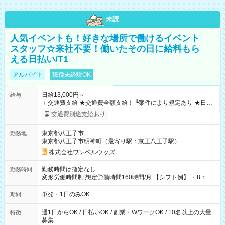
未読
人気イベントも！好きな場所で働けるイベント
スタッフ☆来社不要！働いたその日に給料もら
える日払い/T1
アルバイト
職種未経験OK
日給13,000円～
給与
＋交通費支給 ★交通費全額支給！ ┗案件により規定あり ★日払
いOK！（規定あり） ┗働いたその日に現金GET♪ お仕事後はコ
交通費別途支給あり
ンビニATMから 日払い分を引き落とせます！ 【試用期間】試
用期間なし
東京都八王子市
勤務地
東京都八王子市明神町（最寄り駅：京王八王子駅）
株式会社ワンベルウッズ
勤務時間は指定なし
勤務時間
変形労働時間制 想定労働時間160時間/月 【シフト例】 ・8：00
～21：00
単発・1日のみOK
期間
週1日からOK / 日払いOK / 副業・WワークOK / 10名以上の大量
特徴
募集