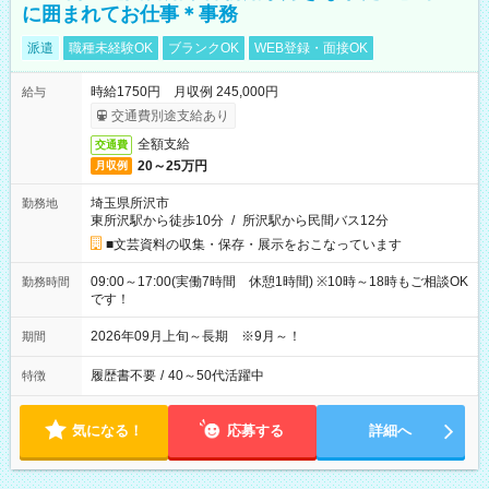
に囲まれてお仕事＊事務
派遣
職種未経験OK
ブランクOK
WEB登録・面接OK
時給1750円 月収例 245,000円
給与
交通費別途支給あり
全額支給
交通費
20～25万円
月収例
埼玉県所沢市
勤務地
東所沢駅から徒歩10分
/
所沢駅から民間バス12分
■文芸資料の収集・保存・展示をおこなっています
09:00～17:00(実働7時間 休憩1時間) ※10時～18時もご相談OK
勤務時間
です！
2026年09月上旬～長期 ※9月～！
期間
履歴書不要
/
40～50代活躍中
特徴
気になる！
応募する
詳細へ