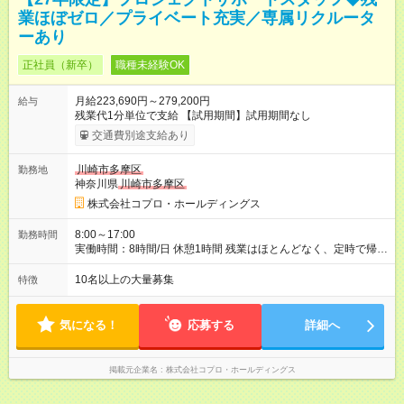
業ほぼゼロ／プライベート充実／専属リクルータ
ーあり
正社員（新卒）
職種未経験OK
月給223,690円～279,200円
給与
残業代1分単位で支給 【試用期間】試用期間なし
交通費別途支給あり
川崎市多摩区
勤務地
神奈川県
川崎市多摩区
株式会社コプロ・ホールディングス
8:00～17:00
勤務時間
実働時間：8時間/日 休憩1時間 残業はほとんどなく、定時で帰れ
る日が多い働き方です。 毎日の業務は進捗管理や事務が中心な
ので、 「今日やるべき仕事」が終われば、自然と区切りをつけ
10名以上の大量募集
特徴
やすいのが特長。 突発的な対応も少なく、無理をさせない働き
方を大切にしています。
気になる！
応募する
詳細へ
掲載元企業名
株式会社コプロ・ホールディングス