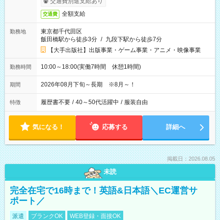
交通費別途支給あり
全額支給
交通費
東京都千代田区
勤務地
飯田橋駅から徒歩3分
/
九段下駅から徒歩7分
【大手出版社】出版事業・ゲーム事業・アニメ・映像事業
10:00～18:00(実働7時間 休憩1時間)
勤務時間
2026年08月下旬～長期 ※8月～！
期間
履歴書不要
/
40～50代活躍中
/
服装自由
特徴
気になる！
応募する
詳細へ
掲載日：2026.08.05
未読
完全在宅で16時まで！英語&日本語＼EC運営サ
ポート／
派遣
ブランクOK
WEB登録・面接OK