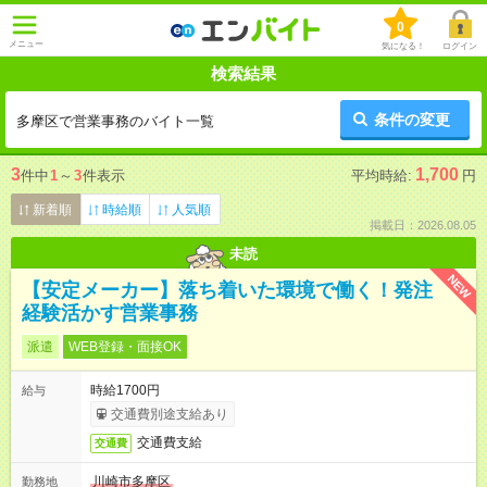
0
メニュー
気になる！
ログイン
検索結果
条件の変更
多摩区で営業事務のバイト一覧
3
1,700
件中
1
～
3
件表示
平均時給:
円
新着順
時給順
人気順
掲載日：2026.08.05
未読
NEW
【安定メーカー】落ち着いた環境で働く！発注
経験活かす営業事務
派遣
WEB登録・面接OK
時給1700円
給与
交通費別途支給あり
交通費支給
交通費
川崎市多摩区
勤務地