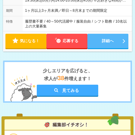
19:30(休憩0分) (4)14:00-20:00(休憩45分) ※お好きな時間が選べ
ます
1ヶ月以上3ヶ月未満／即日～8月末までの期間限定
期間
履歴書不要
/
40～50代活躍中
/
服装自由
/
シフト勤務
/
10名以
特徴
上の大量募集
気になる！
応募する
詳細へ
少しエリアを広げると、
38
求人が
件増えます！
見てみる