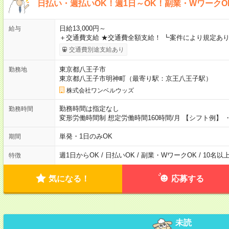
日払い・週払いOK！週1日～OK！副業・WワークO
日給13,000円～
給与
＋交通費支給 ★交通費全額支給！ ┗案件により規定あり
交通費別途支給あり
東京都八王子市
勤務地
東京都八王子市明神町（最寄り駅：京王八王子駅）
株式会社ワンベルウッズ
勤務時間は指定なし
勤務時間
変形労働時間制 想定労働時間160時間/月 【シフト例】 ・8
単発・1日のみOK
期間
週1日からOK / 日払いOK / 副業・WワークOK / 10名
特徴
気になる！
応募する
未読