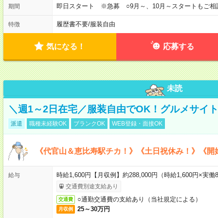
即日スタート ※急募 ○9月～、10月～スタートもご相
期間
履歴書不要
/
服装自由
特徴
気になる！
応募する
未読
＼週1～2日在宅／服装自由でOK！グルメサイ
派遣
職種未経験OK
ブランクOK
WEB登録・面接OK
《代官山＆恵比寿駅チカ！》《土日祝休み！》《開
時給1,600円【月収例】約288,000円（時給1,600円×実働8
給与
交通費別途支給あり
○通勤交通費の支給あり（当社規定による）
交通費
25～30万円
月収例