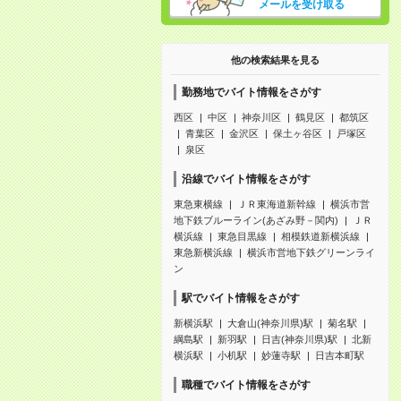
メールを受け取る
他の検索結果を見る
勤務地でバイト情報をさがす
西区
中区
神奈川区
鶴見区
都筑区
青葉区
金沢区
保土ヶ谷区
戸塚区
泉区
沿線でバイト情報をさがす
東急東横線
ＪＲ東海道新幹線
横浜市営
地下鉄ブルーライン(あざみ野－関内)
ＪＲ
横浜線
東急目黒線
相模鉄道新横浜線
東急新横浜線
横浜市営地下鉄グリーンライ
ン
駅でバイト情報をさがす
新横浜駅
大倉山(神奈川県)駅
菊名駅
綱島駅
新羽駅
日吉(神奈川県)駅
北新
横浜駅
小机駅
妙蓮寺駅
日吉本町駅
職種でバイト情報をさがす