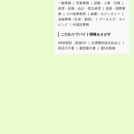
一般事務
営業事務
総務・人事・労務
経理・財務・会計・英文経理
貿易・国際事
務
その他事務系
秘書・セクレタリー
金融事務（生保・損保）
データ入力・タイ
ピング
外国語事務
こだわりでバイト情報をさがす
WEB登録・面接OK
交通費別途支給あり
英語力不要
履歴書不要
週5日勤務