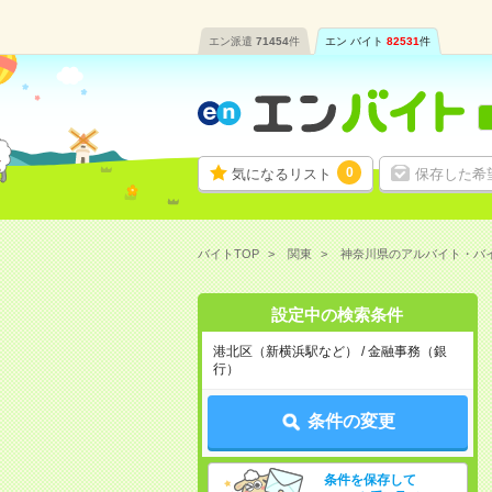
エン派遣
71454
件
エン バイト
82531
件
0
気になるリスト
保存した希
バイトTOP
関東
神奈川県のアルバイト・バ
設定中の検索条件
港北区（新横浜駅など） / 金融事務（銀
行）
条件の変更
条件を保存して