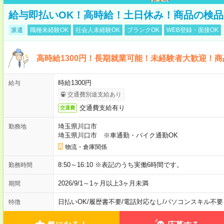
給与即払いOK！高時給！土日休み！商品の検品
派遣
職種未経験OK
社会人未経験OK
ブランクOK
WEB登録・面接OK
高時給1300円！長期就業可能！未経験者大歓迎！
時給1300円
給与
交通費別途支給あり
交通費支給有り
交通費
埼玉県川口市
勤務地
埼玉県川口市 ※車通勤・バイク通勤OK
物流・倉庫関係
8:50～16:10 ※表記のうち実働6時間です。
勤務時間
2026/9/1～1ヶ月以上3ヶ月未満
期間
日払いOK
/
履歴書不要
/
電話対応なし
/
パソコンスキル不要
特徴