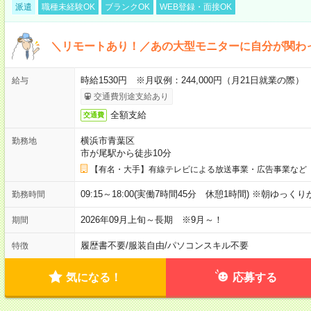
派遣
職種未経験OK
ブランクOK
WEB登録・面接OK
＼リモートあり！／あの大型モニターに自分が関わ
時給1530円 ※月収例：244,000円（月21日就業の際）
給与
交通費別途支給あり
全額支給
交通費
横浜市青葉区
勤務地
市が尾駅から徒歩10分
【有名・大手】有線テレビによる放送事業・広告事業など
09:15～18:00(実働7時間45分 休憩1時間) ※朝ゆっく
勤務時間
2026年09月上旬～長期 ※9月～！
期間
履歴書不要
/
服装自由
/
パソコンスキル不要
特徴
気になる！
応募する