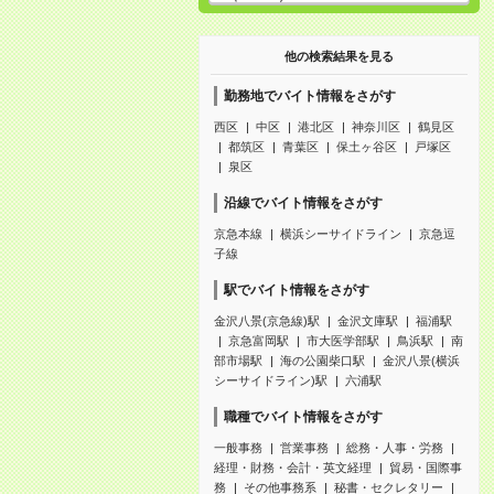
他の検索結果を見る
勤務地でバイト情報をさがす
西区
中区
港北区
神奈川区
鶴見区
都筑区
青葉区
保土ヶ谷区
戸塚区
泉区
沿線でバイト情報をさがす
京急本線
横浜シーサイドライン
京急逗
子線
駅でバイト情報をさがす
金沢八景(京急線)駅
金沢文庫駅
福浦駅
京急富岡駅
市大医学部駅
鳥浜駅
南
部市場駅
海の公園柴口駅
金沢八景(横浜
シーサイドライン)駅
六浦駅
職種でバイト情報をさがす
一般事務
営業事務
総務・人事・労務
経理・財務・会計・英文経理
貿易・国際事
務
その他事務系
秘書・セクレタリー