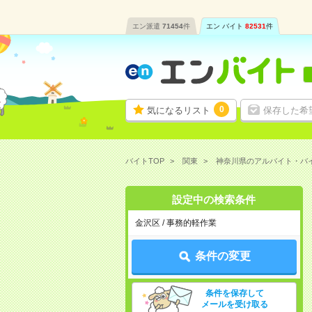
エン派遣
71454
件
エン バイト
82531
件
0
気になるリスト
保存した希
バイトTOP
関東
神奈川県のアルバイト・バ
設定中の検索条件
金沢区 / 事務的軽作業
条件の変更
条件を保存して
メールを受け取る