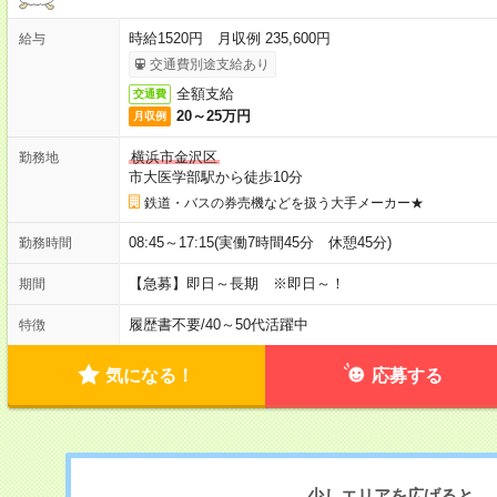
時給1520円 月収例 235,600円
給与
交通費別途支給あり
全額支給
交通費
20～25万円
月収例
横浜市金沢区
勤務地
市大医学部駅から徒歩10分
鉄道・バスの券売機などを扱う大手メーカー★
08:45～17:15(実働7時間45分 休憩45分)
勤務時間
【急募】即日～長期 ※即日～！
期間
履歴書不要
/
40～50代活躍中
特徴
気になる！
応募する
少しエリアを広げると、