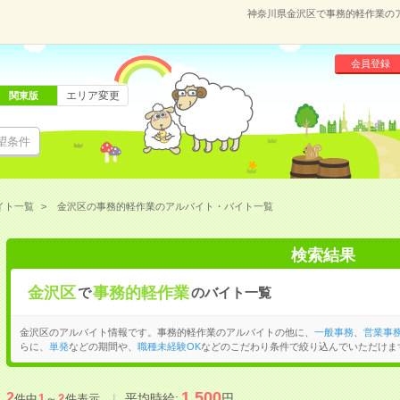
神奈川県金沢区で事務的軽作業の
会員登録
エリア変更
関東版
望条件
イト一覧
金沢区の事務的軽作業のアルバイト・バイト一覧
検索結果
金沢区
事務的軽作業
で
のバイト一覧
金沢区のアルバイト情報です。事務的軽作業のアルバイトの他に、
一般事務
、
営業事
らに、
単発
などの期間や、
職種未経験OK
などのこだわり条件で絞り込んでいただけま
1,500
2
平均時給:
円
件中
1
～
2
件表示