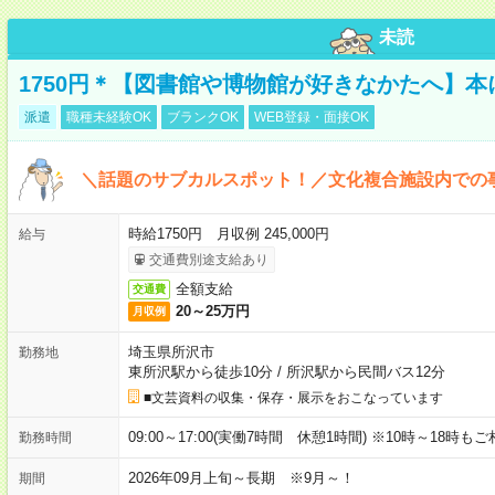
未読
1750円＊【図書館や博物館が好きなかたへ】
派遣
職種未経験OK
ブランクOK
WEB登録・面接OK
＼話題のサブカルスポット！／文化複合施設内での
時給1750円 月収例 245,000円
給与
交通費別途支給あり
全額支給
交通費
20～25万円
月収例
埼玉県所沢市
勤務地
東所沢駅から徒歩10分
/
所沢駅から民間バス12分
■文芸資料の収集・保存・展示をおこなっています
09:00～17:00(実働7時間 休憩1時間) ※10時～18時も
勤務時間
2026年09月上旬～長期 ※9月～！
期間