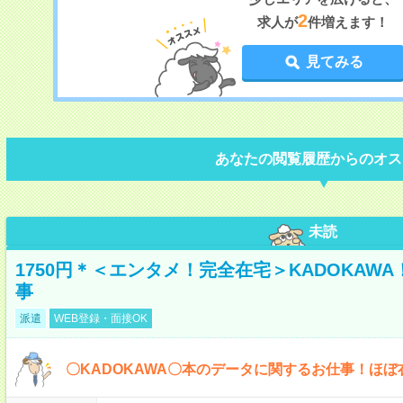
2
求人が
件増えます！
見てみる
あなたの閲覧履歴からのオス
未読
1750円＊＜エンタメ！完全在宅＞KADOKAW
事
派遣
WEB登録・面接OK
〇KADOKAWA〇本のデータに関するお仕事！ほぼ