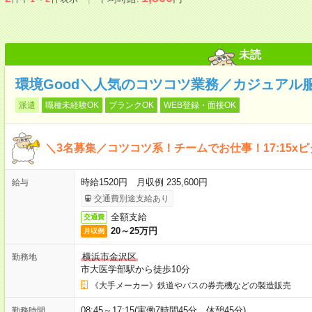
未読
環境Good＼人気のコツコツ業務／カジュアル服O
派遣
職種未経験OK
ブランクOK
WEB登録・面接OK
＼3名募集／コツコツ系！チームでお仕事！17:15x
時給1520円 月収例 235,600円
給与
交通費別途支給あり
全額支給
交通費
20～25万円
月収例
横浜市金沢区
勤務地
市大医学部駅から徒歩10分
《大手メーカー》鉄道やバスの券売機などの製造販売
08:45～17:15(実働7時間45分 休憩45分)
勤務時間