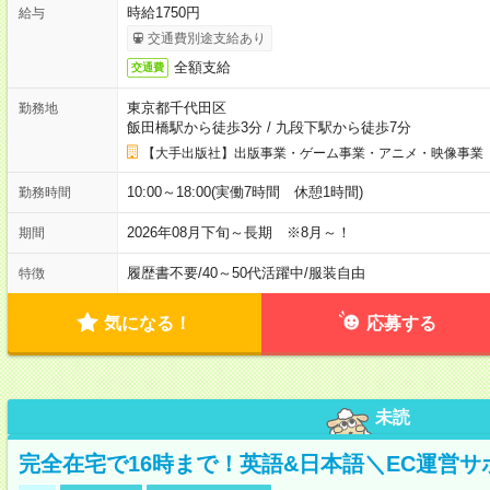
時給1750円
給与
交通費別途支給あり
全額支給
交通費
東京都千代田区
勤務地
飯田橋駅から徒歩3分
/
九段下駅から徒歩7分
【大手出版社】出版事業・ゲーム事業・アニメ・映像事業
10:00～18:00(実働7時間 休憩1時間)
勤務時間
2026年08月下旬～長期 ※8月～！
期間
履歴書不要
/
40～50代活躍中
/
服装自由
特徴
気になる！
応募する
未読
完全在宅で16時まで！英語&日本語＼EC運営サ