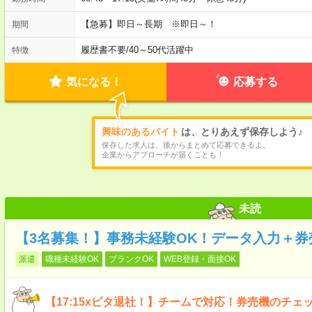
【急募】即日～長期 ※即日～！
期間
履歴書不要
/
40～50代活躍中
特徴
気になる！
応募する
興味のあるバイト
は、とりあえず保存しよう♪
保存した求人は、後からまとめて応募できるよ。
企業からアプローチが届くことも！
未読
【3名募集！】事務未経験OK！データ入力＋
派遣
職種未経験OK
ブランクOK
WEB登録・面接OK
【17:15xピタ退社！】チームで対応！券売機のチェ