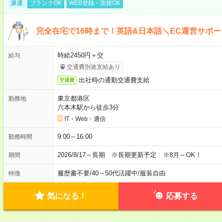
派遣
ブランクOK
WEB登録・面接OK
完全在宅で16時まで！英語&日本語＼EC運営サポー
時給2450円＋交
給与
交通費別途支給あり
出社時の通勤交通費支給
交通費
東京都港区
勤務地
六本木駅から徒歩3分
IT・Web・通信
9:00～16:00
勤務時間
2026/8/17～長期 ※長期更新予定 ※8月～OK！
期間
履歴書不要
/
40～50代活躍中
/
服装自由
特徴
気になる！
応募する