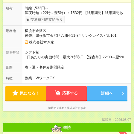
時給1,532円～
給与
深夜時給（22時～翌5時）：1532円 【試用期間】試用期間あり
試用期間の長さ：1ヶ月 雇用形態、給与は本採用時と同じです。
交通費別途支給あり
試用期間の実態は30日（※条件変更なし）ですが、切り上げで
一ヶ月とさせていただきます。 研修制度あり：15時間(研修中も
横浜市金沢区
勤務地
同時給）
神奈川県横浜市金沢区六浦4-11-34 サングレイスビル101
株式会社すき家
シフト制
勤務時間
1日あたりの実働時間：最大7時間/日 【深夜帯】22:00～翌5:00
週2日～・1日2h～OK◎ ※22:00から翌5:00までは18歳以上の方
のみ勤務可能です（18歳未満の深夜業務禁止のため） ★深夜で
春・夏・冬休み期間限定
期間
も安心して働けます★ すき家では、ワンオペを禁止していま
す。 必ず、2名以上での勤務を行いますので、安心して働けま
副業・WワークOK
特徴
す。
気になる！
応募する
詳細へ
掲載元企業名
株式会社すき家
掲載日：2026.08.07
未読