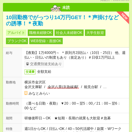
未読
NEW
10回勤務でがっつり14万円GET！＊声掛けなど
の誘導！＊夜勤
アルバイト
職種未経験OK
社会人未経験OK
大学生歓迎
ブランクOK
WEB登録・面接OK
【夜勤】1万4000円～ ＊原則月2回払い（10日・25日） 他、週
給与
払い・日払いの制度もあり（規定あり）＃日収1万円以上
交通費別途支給あり
全額支給
交通費
横浜市金沢区
勤務地
金沢文庫駅
/
金沢八景(京急線)駅
/
能見台駅
/
…
みなとみらい
（選べる日勤・夜勤） ▼20：00～翌5：00／21：00～翌6：
勤務時間
00 など
研修後即日～OK ★短期・長期の就業も大歓迎＃急募
期間
週1日からOK
/
日払いOK
/
40～50代活躍中
/
副業・Wワーク
特徴