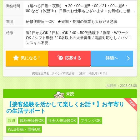
（選べる日勤・夜勤） ▼20：00～翌5：00／21：00～翌6：
勤務時間
00 など（休憩1h） 日勤のお仕事もございます！お気軽にご相談
ください！
研修後即日～OK ★短期・長期の就業も大歓迎＃急募
期間
週1日からOK
/
日払いOK
/
40～50代活躍中
/
副業・Wワーク
特徴
OK
/
シフト勤務
/
10名以上の大量募集
/
電話対応なし
/
パソコ
ンスキル不要
気になる！
応募する
詳細へ
掲載元企業名
テイケイ株式会社 【東京・神奈川エリア】
掲載日：2026.08.06
未読
NEW
【接客経験を活かして楽しくお話＊】お年寄り
の生活サポート
派遣
職種未経験OK
社会人未経験OK
ブランクOK
WEB登録・面接OK