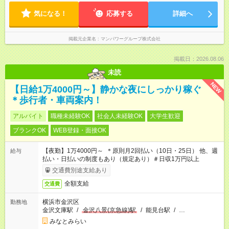
気になる！
応募する
詳細へ
掲載元企業名
マンパワーグループ株式会社
掲載日：2026.08.06
未読
NEW
【日給1万4000円～】静かな夜にしっかり稼ぐ
＊歩行者・車両案内！
アルバイト
職種未経験OK
社会人未経験OK
大学生歓迎
ブランクOK
WEB登録・面接OK
【夜勤】1万4000円～ ＊原則月2回払い（10日・25日） 他、週
給与
払い・日払いの制度もあり（規定あり）＃日収1万円以上
交通費別途支給あり
全額支給
交通費
横浜市金沢区
勤務地
金沢文庫駅
/
金沢八景(京急線)駅
/
能見台駅
/
…
みなとみらい