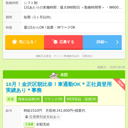
用期間の長さ：2ヶ月 雇用形態、給与は本採用時と同じです。
シフト制
勤務時間
1日あたりの実働時間：最大8時間/日 ＜勤務時間帯＞ ・9時00分
～18時00分 ・20時00分～05時00分 ◎週1日から勤務可能で、1
週間ごとの自己申告制シフトを採用。短期勤務や副業としての
短期（1ヶ月以内）
期間
働き方も可能です。 ◎「今週は週0日、来週は週4日」など、ラ
イフスタイルに合わせた働き方ができます。有給休暇も積極的
週1日からOK / 副業・WワークOK
特徴
に取得可能です！
気になる！
応募する
詳細へ
掲載元企業名
テイシン警備株式会社 川崎支社
掲載日：2026.08.05
未読
NEW
10月！金沢区朝比奈！車通勤OK＊正社員登用
実績あり＊事務
派遣
職種未経験OK
ブランクOK
WEB登録・面接OK
時給1510円 月収例 241,600円+残業代
給与
交通費別途支給あり
全額支給
交通費