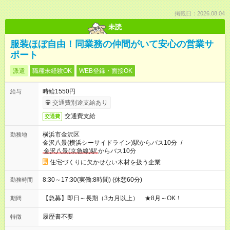
掲載日：2026.08.04
未読
服装ほぼ自由！同業務の仲間がいて安心の営業サ
ポート
派遣
職種未経験OK
WEB登録・面接OK
時給1550円
給与
交通費別途支給あり
交通費支給
交通費
横浜市金沢区
勤務地
金沢八景(横浜シーサイドライン)駅からバス10分
/
金沢八景(京急線)駅
からバス10分
住宅づくりに欠かせない木材を扱う企業
8:30～17:30(実働:8時間) (休憩60分)
勤務時間
【急募】即日～長期（3カ月以上） ★8月～OK！
期間
履歴書不要
特徴