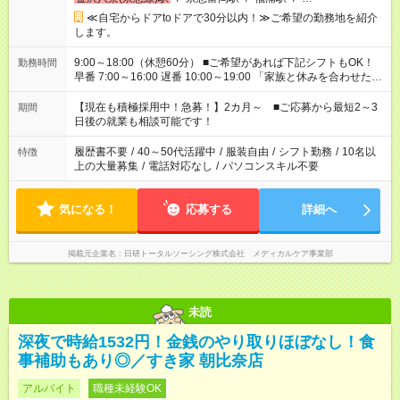
≪自宅からドアtoドアで30分以内！≫ご希望の勤務地を紹介
します。
9:00～18:00（休憩60分） ■ご希望があれば下記シフトもOK！
勤務時間
早番 7:00～16:00 遅番 10:00～19:00 「家族と休みを合わせた
い」 「余裕を持って夕飯の準備がしたい」 「できれば残業はし
たくない」 など、ご希望を教えてくださいね。 ※Wワーク希望
【現在も積極採用中！急募！】2カ月～ ■ご応募から最短2～3
期間
の方へ 今ご覧のお仕事で希望する勤務時間と、もう1つのお仕事
日後の就業も相談可能です！
の勤務時間。 合計で週40時間を超える場合は応募できません。
履歴書不要
/
40～50代活躍中
/
服装自由
/
シフト勤務
/
10名以
特徴
上の大量募集
/
電話対応なし
/
パソコンスキル不要
気になる！
応募する
詳細へ
掲載元企業名
日研トータルソーシング株式会社 メディカルケア事業部
未読
深夜で時給1532円！金銭のやり取りほぼなし！食
事補助もあり◎／すき家 朝比奈店
アルバイト
職種未経験OK