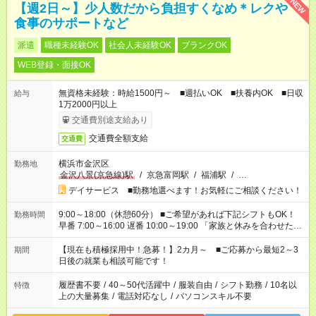
NEW
【週2日～】少人数だから負担すくなめ＊レクや
食事のサポートなど
派遣
職種未経験OK
社会人未経験OK
ブランクOK
WEB登録・面接OK
無資格未経験：時給1500円～ ■週払いOK ■扶養内OK ■日収
給与
1万2000円以上
交通費別途支給あり
交通費全額支給
交通費
横浜市金沢区
勤務地
金沢八景(京急線)駅
/
京急富岡駅
/
福浦駅
/
…
デイサービス ■勤務地選べます！お気軽にご相談ください！
9:00～18:00（休憩60分） ■ご希望があれば下記シフトもOK！
勤務時間
早番 7:00～16:00 遅番 10:00～19:00 「家族と休みを合わせた
い」 「余裕を持って夕飯の準備がしたい」 「できれば残業はし
たくない」 など、ご希望を教えてくださいね。 ※Wワーク希望
【現在も積極採用中！急募！】2カ月～ ■ご応募から最短2～3
期間
の方へ 今ご覧のお仕事で希望する勤務時間と、もう1つのお仕事
日後の就業も相談可能です！
の勤務時間。 合計で週40時間を超える場合は応募できません。
履歴書不要
/
40～50代活躍中
/
服装自由
/
シフト勤務
/
10名以
特徴
上の大量募集
/
電話対応なし
/
パソコンスキル不要