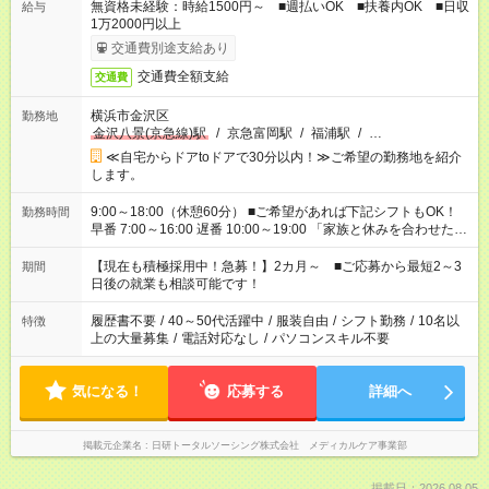
無資格未経験：時給1500円～ ■週払いOK ■扶養内OK ■日収
給与
1万2000円以上
交通費別途支給あり
交通費全額支給
交通費
横浜市金沢区
勤務地
金沢八景(京急線)駅
/
京急富岡駅
/
福浦駅
/
…
≪自宅からドアtoドアで30分以内！≫ご希望の勤務地を紹介
します。
9:00～18:00（休憩60分） ■ご希望があれば下記シフトもOK！
勤務時間
早番 7:00～16:00 遅番 10:00～19:00 「家族と休みを合わせた
い」 「余裕を持って夕飯の準備がしたい」 「できれば残業はし
たくない」 など、ご希望を教えてくださいね。 ※Wワーク希望
【現在も積極採用中！急募！】2カ月～ ■ご応募から最短2～3
期間
の方へ 今ご覧のお仕事で希望する勤務時間と、もう1つのお仕事
日後の就業も相談可能です！
の勤務時間。 合計で週40時間を超える場合は応募できません。
履歴書不要
/
40～50代活躍中
/
服装自由
/
シフト勤務
/
10名以
特徴
上の大量募集
/
電話対応なし
/
パソコンスキル不要
気になる！
応募する
詳細へ
掲載元企業名
日研トータルソーシング株式会社 メディカルケア事業部
掲載日：2026.08.05