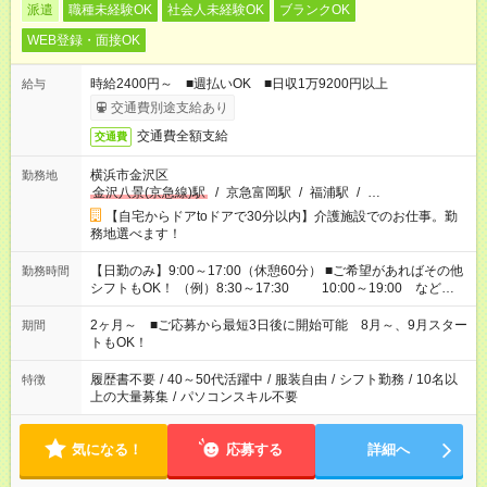
派遣
職種未経験OK
社会人未経験OK
ブランクOK
WEB登録・面接OK
時給2400円～ ■週払いOK ■日収1万9200円以上
給与
交通費別途支給あり
交通費全額支給
交通費
横浜市金沢区
勤務地
金沢八景(京急線)駅
/
京急富岡駅
/
福浦駅
/
…
【自宅からドアtoドアで30分以内】介護施設でのお仕事。勤
務地選べます！
【日勤のみ】9:00～17:00（休憩60分） ■ご希望があればその他
勤務時間
シフトもOK！ （例）8:30～17:30 10:00～19:00 など
「家族とお休みを合わせたい」 「できれば残業はしたくない」
など、あなたのご希望に沿ったお仕事をご紹介します！ ※Wワ
2ヶ月～ ■ご応募から最短3日後に開始可能 8月～、9月スター
期間
ーク希望の方へ 今ご覧のお仕事で希望する勤務時間と、もう1つ
トもOK！
のお仕事の勤務時間。 合計で週40時間を超える場合は応募でき
ません
履歴書不要
/
40～50代活躍中
/
服装自由
/
シフト勤務
/
10名以
特徴
上の大量募集
/
パソコンスキル不要
気になる！
応募する
詳細へ