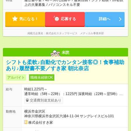
履歴書不要
/
40～50代活躍中
/
服装自由
/
シフト勤務
/
10名以
特徴
上の大量募集
/
パソコンスキル不要
気になる！
応募する
詳細へ
掲載元企業名
株式会社スタッフサービス メディカル事業本部
未読
シフトも柔軟♪自動化でカンタン接客◎！食事補助
あり♪履歴書不要／すき家 朝比奈店
アルバイト
職種未経験OK
時給1,225円～
給与
通常時給（5時～22時）：1225円 深夜時給（22時～翌5時）：
1532円 高校生時給：1225円 【特別手当】早朝手当（5：00-9：
交通費別途支給あり
00）時給+150円 【試用期間】試用期間あり 試用期間の長さ：1
ヶ月 雇用形態、給与は本採用時と同じです。 試用期間の実態は
横浜市金沢区
勤務地
30日（※条件変更なし）ですが、切り上げで一ヶ月とさせてい
神奈川県横浜市金沢区六浦4-11-34 サングレイスビル101
ただきます。 研修制度あり：15時間(研修中も同時給）
株式会社すき家