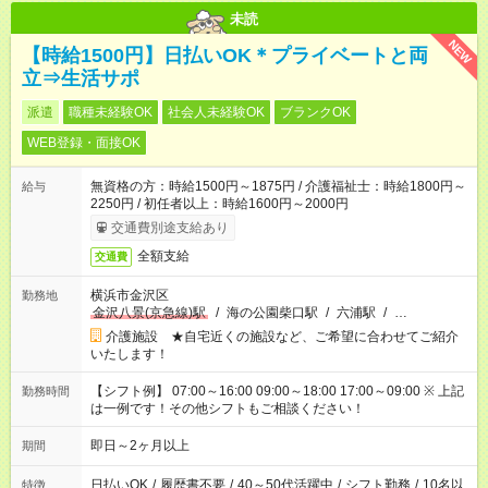
未読
NEW
【時給1500円】日払いOK＊プライベートと両
立⇒生活サポ
派遣
職種未経験OK
社会人未経験OK
ブランクOK
WEB登録・面接OK
無資格の方：時給1500円～1875円 / 介護福祉士：時給1800円～
給与
2250円 / 初任者以上：時給1600円～2000円
交通費別途支給あり
全額支給
交通費
横浜市金沢区
勤務地
金沢八景(京急線)駅
/
海の公園柴口駅
/
六浦駅
/
…
介護施設 ★自宅近くの施設など、ご希望に合わせてご紹介
いたします！
【シフト例】 07:00～16:00 09:00～18:00 17:00～09:00 ※ 上記
勤務時間
は一例です！その他シフトもご相談ください！
即日～2ヶ月以上
期間
日払いOK
/
履歴書不要
/
40～50代活躍中
/
シフト勤務
/
10名以
特徴