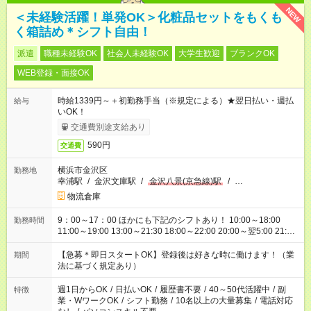
NEW
＜未経験活躍！単発OK＞化粧品セットをもくも
く箱詰め＊シフト自由！
派遣
職種未経験OK
社会人未経験OK
大学生歓迎
ブランクOK
WEB登録・面接OK
時給1339円～＋初勤務手当（※規定による）★翌日払い・週払
給与
いOK！
交通費別途支給あり
590円
交通費
横浜市金沢区
勤務地
幸浦駅
/
金沢文庫駅
/
金沢八景(京急線)駅
/
…
物流倉庫
9：00～17：00 ほかにも下記のシフトあり！ 10:00～18:00
勤務時間
11:00～19:00 13:00～21:30 18:00～22:00 20:00～翌5:00 21:00
～翌6:00 など、あなたの希望を聞かせてください！ ※5時間以内
の短時間もご相談ください！
【急募＊即日スタートOK】登録後は好きな時に働けます！（業
期間
法に基づく規定あり）
週1日からOK
/
日払いOK
/
履歴書不要
/
40～50代活躍中
/
副
特徴
業・WワークOK
/
シフト勤務
/
10名以上の大量募集
/
電話対応