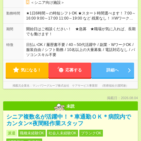
＜シニア向け施設＞
★1日6時間～の時短シフトOK ★スタート時間選べます！ 7:00～
勤務時間
16:00 9:00～17:00 11:00～19:00 など 残業なし！ ※Wワークの
場合、他のお仕事と合わせ週40時間超の就業はご案内できませ
ん ※法令に基づき、週20時間以上勤務は社会保険への加入対象
開始日はご相談ください！ ★急募 ★職場が気に入れば、長期
期間
となります ※労働者派遣法（日雇い派遣の原則禁止）により、
でも働けます！
短時間・短期間の就業はご案内が難しい場合があります
日払いOK
/
履歴書不要
/
40～50代活躍中
/
副業・WワークOK
/
特徴
服装自由
/
シフト勤務
/
10名以上の大量募集
/
電話対応なし
/
パ
ソコンスキル不要
気になる！
応募する
詳細へ
掲載元企業名
マンパワーグループ株式会社 ケアサービス事業部 （医療福祉介護関連）
掲載日：2026.08.04
未読
シニア複数名が活躍中！＊車通勤ＯＫ＊病院内で
カンタン×夜間軽作業スタッフ
派遣
職種未経験OK
社会人未経験OK
ブランクOK