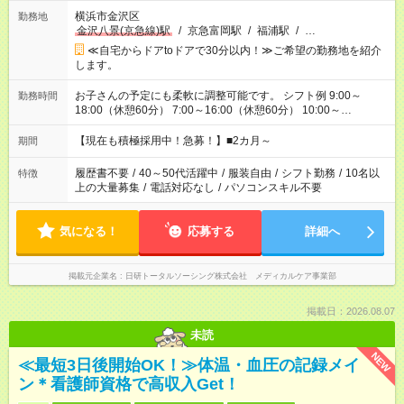
横浜市金沢区
勤務地
金沢八景(京急線)駅
/
京急富岡駅
/
福浦駅
/
…
≪自宅からドアtoドアで30分以内！≫ご希望の勤務地を紹介
します。
お子さんの予定にも柔軟に調整可能です。 シフト例 9:00～
勤務時間
18:00（休憩60分） 7:00～16:00（休憩60分） 10:00～
19:00（休憩60分） ※Wワーク希望の方へ 今ご覧のお仕事で希
望する勤務時間と、もう1つのお仕事の勤務時間の合計が 週40
【現在も積極採用中！急募！】■2カ月～
期間
時間を超えなければOKです。
履歴書不要
/
40～50代活躍中
/
服装自由
/
シフト勤務
/
10名以
特徴
上の大量募集
/
電話対応なし
/
パソコンスキル不要
気になる！
応募する
詳細へ
掲載元企業名
日研トータルソーシング株式会社 メディカルケア事業部
掲載日：2026.08.07
未読
NEW
≪最短3日後開始OK！≫体温・血圧の記録メイ
ン＊看護師資格で高収入Get！