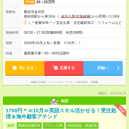
20～25万円
月収例
横浜市金沢区
勤務地
新杉田駅から車16分
/
金沢八景(京急線)駅
から民間バス18分
＼＊創業50年＊／安定企業 住宅建材加工・リフォームなど
08:30～17:30(実働8時間 休憩1時間)
勤務時間
2026年10月上旬～長期 ※10月～！
期間
履歴書不要
/
40～50代活躍中
特徴
気になる！
応募する
詳細へ
掲載元企業名
パーソルテンプスタッフ株式会社 首都圏
掲載日：2026.08.05
未読
NEW
1700円＊≪10月≫英語スキル活かせる！受注処
理＆海外顧客アテンド
派遣
職種未経験OK
ブランクOK
WEB登録・面接OK