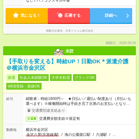
なし
/
パソコンスキル不要
気になる！
応募する
詳細へ
掲載元企業名
日本トスコム株式会社
掲載日：2026.08.04
未読
【手取りを変える】時給UP！日勤OK＊派遣介護
＠横浜市金沢区
派遣
社会人未経験OK
大学生歓迎
ブランクOK
WEB登録・面接OK
経験者：時給1800円～ ★日払い／週払い制度あり（月払いも
給与
選べます）※稼働開始時は手続き完了次第のお支払いとなりま
す。
交通費別途支給あり
交通費全額支給※規定有
交通費
横浜市金沢区
勤務地
金沢八景(京急線)駅
/
海の公園柴口駅
/
六浦駅
/
…