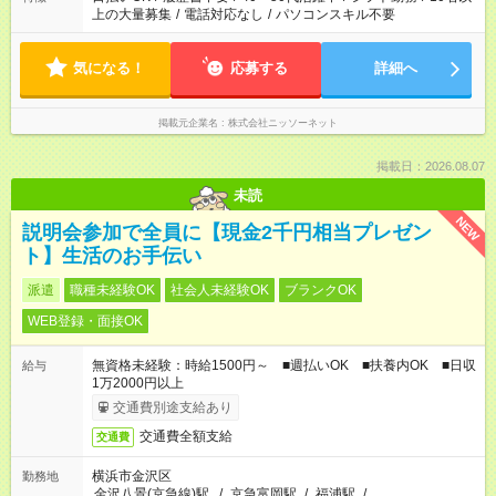
上の大量募集
/
電話対応なし
/
パソコンスキル不要
気になる！
応募する
詳細へ
掲載元企業名
株式会社ニッソーネット
掲載日：2026.08.07
未読
NEW
説明会参加で全員に【現金2千円相当プレゼン
ト】生活のお手伝い
派遣
職種未経験OK
社会人未経験OK
ブランクOK
WEB登録・面接OK
無資格未経験：時給1500円～ ■週払いOK ■扶養内OK ■日収
給与
1万2000円以上
交通費別途支給あり
交通費全額支給
交通費
横浜市金沢区
勤務地
金沢八景(京急線)駅
/
京急富岡駅
/
福浦駅
/
…