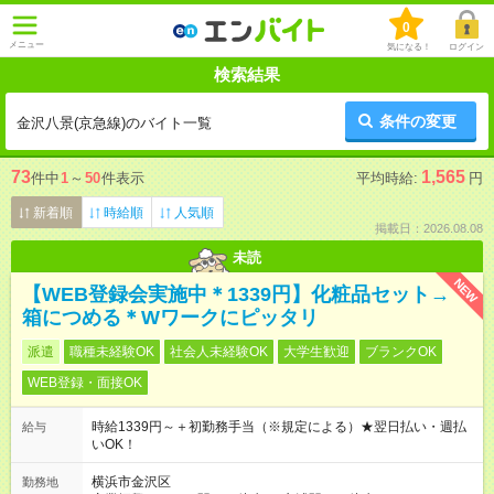
0
メニュー
気になる！
ログイン
検索結果
条件の変更
金沢八景(京急線)のバイト一覧
73
1,565
件中
1
～
50
件表示
平均時給:
円
新着順
時給順
人気順
掲載日：2026.08.08
未読
NEW
【WEB登録会実施中＊1339円】化粧品セット→
箱につめる＊Wワークにピッタリ
派遣
職種未経験OK
社会人未経験OK
大学生歓迎
ブランクOK
WEB登録・面接OK
時給1339円～＋初勤務手当（※規定による）★翌日払い・週払
給与
いOK！
横浜市金沢区
勤務地