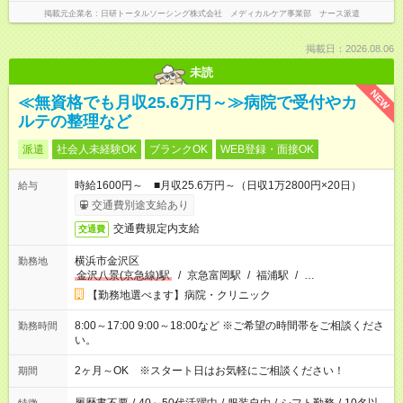
掲載元企業名
日研トータルソーシング株式会社 メディカルケア事業部 ナース派遣
掲載日：2026.08.06
未読
NEW
≪無資格でも月収25.6万円～≫病院で受付やカ
ルテの整理など
派遣
社会人未経験OK
ブランクOK
WEB登録・面接OK
時給1600円～ ■月収25.6万円～（日収1万2800円×20日）
給与
交通費別途支給あり
交通費規定内支給
交通費
横浜市金沢区
勤務地
金沢八景(京急線)駅
/
京急富岡駅
/
福浦駅
/
…
【勤務地選べます】病院・クリニック
8:00～17:00 9:00～18:00など ※ご希望の時間帯をご相談くださ
勤務時間
い。
2ヶ月～OK ※スタート日はお気軽にご相談ください！
期間