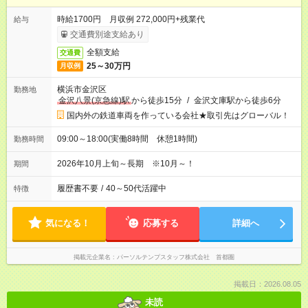
時給1700円 月収例 272,000円+残業代
給与
交通費別途支給あり
全額支給
交通費
25～30万円
月収例
横浜市金沢区
勤務地
金沢八景(京急線)駅
から徒歩15分
/
金沢文庫駅から徒歩6分
国内外の鉄道車両を作っている会社★取引先はグローバル！
09:00～18:00(実働8時間 休憩1時間)
勤務時間
2026年10月上旬～長期 ※10月～！
期間
履歴書不要
/
40～50代活躍中
特徴
気になる！
応募する
詳細へ
掲載元企業名
パーソルテンプスタッフ株式会社 首都圏
掲載日：2026.08.05
未読