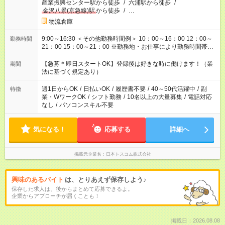
産業振興センター駅から徒歩
/
六浦駅から徒歩
/
金沢八景(京急線)駅
から徒歩
/
…
物流倉庫
9:00～16:30 ＜その他勤務時間例＞ 10：00～16：00 12：00～
勤務時間
21：00 15：00～21：00 ※勤務地・お仕事により勤務時間帯は
異なります。
【急募＊即日スタートOK】登録後は好きな時に働けます！（業
期間
法に基づく規定あり）
週1日からOK
/
日払いOK
/
履歴書不要
/
40～50代活躍中
/
副
特徴
業・WワークOK
/
シフト勤務
/
10名以上の大量募集
/
電話対応
なし
/
パソコンスキル不要
気になる！
応募する
詳細へ
掲載元企業名
日本トスコム株式会社
興味のあるバイト
は、とりあえず保存しよう♪
保存した求人は、後からまとめて応募できるよ。
企業からアプローチが届くことも！
掲載日：2026.08.08