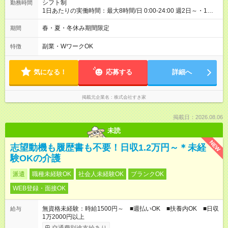
シフト制
勤務時間
1日あたりの実働時間：最大8時間/日 0:00-24:00 週2日～・1日
2h～OK ＜シフト例＞ 〇朝帯 5:00-9:00 〇昼帯 9:00-14:00 〇午
後帯 14:00-18:00 〇夜帯 18:00-22:00 〇深夜帯 22:00-翌5:00 基
春・夏・冬休み期間限定
期間
本は固定シフトですが家庭の都合などイレギュラーには対応し
ます♪
副業・WワークOK
特徴
気になる！
応募する
詳細へ
掲載元企業名
株式会社すき家
掲載日：2026.08.06
未読
NEW
志望動機も履歴書も不要！日収1.2万円～＊未経
験OKの介護
派遣
職種未経験OK
社会人未経験OK
ブランクOK
WEB登録・面接OK
無資格未経験：時給1500円～ ■週払いOK ■扶養内OK ■日収
給与
1万2000円以上