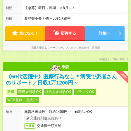
【急募】即日～長期 ※8月～！
期間
履歴書不要
/
40～50代活躍中
特徴
気になる！
応募する
詳細へ
掲載元企業名
パーソルテンプスタッフ株式会社 首都圏
掲載日：2026.08.07
未読
NEW
《50代活躍中》医療行為なし＊病院で患者さん
のサポート／日収1万1200円～
派遣
職種未経験OK
社会人未経験OK
ブランクOK
WEB登録・面接OK
無資格未経験：時給1400円～ ■週払いOK
給与
交通費別途支給あり
交通費全額支給
交通費