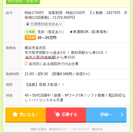
WEB登録・面接OK
時給1700円 深夜割増：時給2150円 【１勤務：18275円 月
給与
収例(12回夜勤)：21万9,300円】
交通費別途支給あり
支給（規定あり） ★車通勤OK（駐車場有）
交通費
20～25万円
月収例
横浜市金沢区
勤務地
市大医学部駅から徒歩1分
/
新杉田駅から車11分
/
金沢八景(京急線)駅
から車15分
金沢区にある病院内でのお仕事
21:00～翌8:30 (実働9.5時間／休憩2ｈ)
勤務時間
【急募】長期 大歓迎！！
期間
40～50代活躍中
/
副業・WワークOK
/
シフト勤務
/
電話対応な
特徴
し
/
パソコンスキル不要
気になる！
応募する
詳細へ
掲載元企業名
株式会社ルフト・メディカルケア 横浜支店