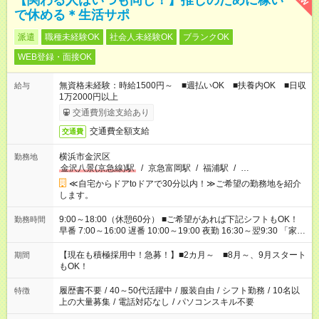
【関わる人はいつも同じ！】推しのために稼い
で休める＊生活サポ
派遣
職種未経験OK
社会人未経験OK
ブランクOK
WEB登録・面接OK
無資格未経験：時給1500円～ ■週払いOK ■扶養内OK ■日収
給与
1万2000円以上
交通費別途支給あり
交通費全額支給
交通費
横浜市金沢区
勤務地
金沢八景(京急線)駅
/
京急富岡駅
/
福浦駅
/
…
≪自宅からドアtoドアで30分以内！≫ご希望の勤務地を紹介
します。
9:00～18:00（休憩60分） ■ご希望があれば下記シフトもOK！
勤務時間
早番 7:00～16:00 遅番 10:00～19:00 夜勤 16:30～翌9:30 「家族
と休みを合わせたい」 「余裕を持って夕飯の準備がしたい」
「できれば残業はしたくない」 など、ご希望を教えてください
【現在も積極採用中！急募！】■2カ月～ ■8月～、9月スタート
期間
ね。 ※Wワーク希望の方へ 今ご覧のお仕事で希望する勤務時間
もOK！
と、もう1つのお仕事の勤務時間。 合計で週40時間を超える場
合は応募できません。
履歴書不要
/
40～50代活躍中
/
服装自由
/
シフト勤務
/
10名以
特徴
上の大量募集
/
電話対応なし
/
パソコンスキル不要