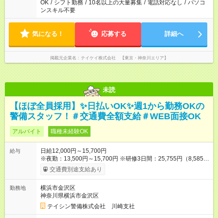
OK
/
シフト勤務
/
10名以上の大量募集
/
電話対応なし
/
パソコ
ンスキル不要
気になる！
応募する
詳細へ
掲載元企業名
テイケイ株式会社 【東京・神奈川エリア】
未読
【ほぼ全員採用】✨日払いOK✨週1から勤務OKの
警備スタッフ！＃交通費全額支給＃WEB面接OK
アルバイト
職種未経験OK
日給12,000円～15,700円
給与
※夜勤：13,500円～15,700円 ※研修3日間：25,755円（8,585円
×3日間／計21時間） ✅早上がりでも日給全額保証◎ ✅寮完備！
交通費別途支給あり
即入居OK！ ✅週1日～勤務OK ✅週5日勤務×フルタイムも可能 ✅
資格手当（最大2200円／日）や残業代は別途全額支給 ※資格取
横浜市金沢区
勤務地
得費用は会社が全額負担します。 ＜＜ ✨紹介報奨金キャンペー
神奈川県横浜市金沢区
ン✨ ＞＞ 紹介する側＆入社する側も嬉しい制度！ 条件に応じ
て、下記報奨金を支給♪ ■紹介者：最大10万円 ■入社者：最大5万
テイシン警備株式会社 川崎支社
円 ■入社者（即戦力）：最大7万円 【試用期間】試用期間あり 試