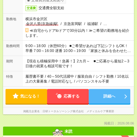
交通費別途支給あり
交通費全額支給
交通費
横浜市金沢区
勤務地
金沢八景(京急線)駅
/
京急富岡駅
/
福浦駅
/
…
≪自宅からドアtoドアで30分以内！≫ご希望の勤務地を紹介
します。
9:00～18:00（休憩60分） ■ご希望があれば下記シフトもOK！
勤務時間
早番 7:00～16:00 遅番 10:00～19:00 「家族と休みを合わせた
い」 「余裕を持って夕飯の準備がしたい」 「できれば残業はし
たくない」 など、ご希望を教えてくださいね。 ※Wワーク希望
【現在も積極採用中！急募！】2カ月～ ■ご応募から最短2～3
期間
の方へ 今ご覧のお仕事で希望する勤務時間と、もう1つのお仕事
日後の就業も相談可能です！
の勤務時間。 合計で週40時間を超える場合は応募できません。
履歴書不要
/
40～50代活躍中
/
服装自由
/
シフト勤務
/
10名以
特徴
上の大量募集
/
電話対応なし
/
パソコンスキル不要
気になる！
応募する
詳細へ
掲載元企業名
日研トータルソーシング株式会社 メディカルケア事業部
掲載日：2026.08.06
未読