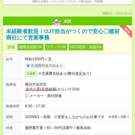
掲載元企業名
パーソルテンプスタッフ株式会社 首都圏
掲載日：2026.08.06
未読
NEW
未経験者歓迎！OJT担当がつくので安心〇建材
商社にて営業事務
派遣
職種未経験OK
ブランクOK
WEB登録・面接OK
時給1500円＋交
給与
交通費別途支給あり
※交通費支給あり(弊社規定あり)
交通費
横浜市金沢区
勤務地
金沢八景(京急線)駅
からバス10分
メーカー・商社関連
8:30～17:30
勤務時間
2026/9/1～長期 ※更新をしながらのお仕事です ※9月～OK！
期間
履歴書不要
/
40～50代活躍中
/
服装自由
特徴