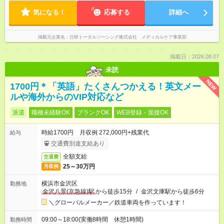
気になる！
応募する
詳細へ
掲載元企業名
日研トータルソーシング株式会社 メディカルケア事業部
掲載日：2026.08.07
未読
NEW
1700円＊「英語」たくさんつかえる！英文メー
ルや海外からのVIP対応など
派遣
職種未経験OK
ブランクOK
WEB登録・面接OK
時給1700円 月収例 272,000円+残業代
給与
交通費別途支給あり
全額支給
交通費
25～30万円
月収例
横浜市金沢区
勤務地
金沢八景(京急線)駅
から徒歩15分
/
金沢文庫駅から徒歩6分
＼グローバルメーカー／鉄道車両を作っています！
09:00～18:00(実働8時間 休憩1時間)
勤務時間