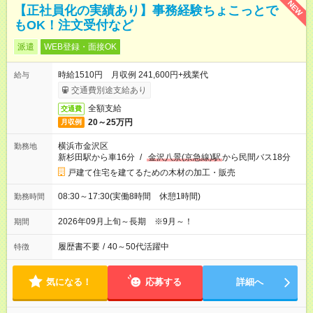
NEW
【正社員化の実績あり】事務経験ちょこっとで
もOK！注文受付など
派遣
WEB登録・面接OK
時給1510円 月収例 241,600円+残業代
給与
交通費別途支給あり
全額支給
交通費
20～25万円
月収例
横浜市金沢区
勤務地
新杉田駅から車16分
/
金沢八景(京急線)駅
から民間バス18分
戸建て住宅を建てるための木材の加工・販売
08:30～17:30(実働8時間 休憩1時間)
勤務時間
2026年09月上旬～長期 ※9月～！
期間
履歴書不要
/
40～50代活躍中
特徴
気になる！
応募する
詳細へ