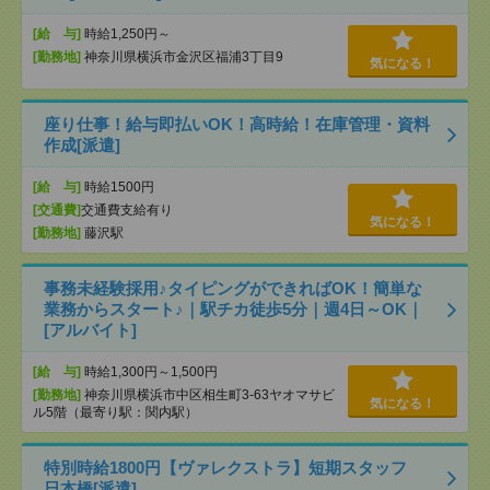
[給 与]
時給1,250円～
[勤務地]
神奈川県横浜市金沢区福浦3丁目9
気になる！
座り仕事！給与即払いOK！高時給！在庫管理・資料
作成[派遣]
[給 与]
時給1500円
[交通費]
交通費支給有り
気になる！
[勤務地]
藤沢駅
事務未経験採用♪タイピングができればOK！簡単な
業務からスタート♪｜駅チカ徒歩5分｜週4日～OK｜
[アルバイト]
[給 与]
時給1,300円～1,500円
[勤務地]
神奈川県横浜市中区相生町3-63ヤオマサビ
気になる！
ル5階（最寄り駅：関内駅）
特別時給1800円【ヴァレクストラ】短期スタッフ
日本橋[派遣]