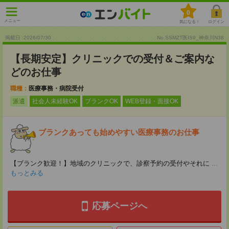
0
メニュー
気になる！
ログイン
掲載日 :2026
/
07
/
30
No.SSMZT医IS9_神奈川N38
【長期安定】クリニックでの受付＆ご案内な
どのお仕事
職種：
医療事務・病院受付
派遣
社会人未経験OK
ブランクOK
WEB登録・面接OK
ブランクあっても始めやすい医療事務のお仕事
【ブランク歓迎！】地域のクリニックで、診察予約の受付やそれに
...
もっとみる
応募ページへ