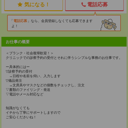
気になる！
電話応募
電話応募
なら、会員登録しなくても応募できます
よ！
お仕事の概要
＜ブランク・社会復帰歓迎！＞
クリニックでの診察予約の受付とそれに伴うシンプルな事務のお仕事です。
ー具体的にはー
▽診察予約の受付
→日程や名前を伺い、入力します
▽備品発注
→文房具やマスクなどの個数をチェックし、注文
▽書類のファイリング・発送
▽電話やメール対応など
知識がなくても
イチから丁寧にサポートしますので
ご安心くださいね！