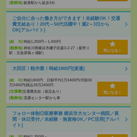
[勤務地]
銀座駅から徒歩3分
ご自分に合った働き方ができます！未経験OK！交通
費支給あり！20代～50代活躍中！週2～3日から
OK[アルバイト]
[給 与]
時給1,350円～1,450円
[勤務地]
神奈川県横浜市磯子区森3-2-27（最寄り
気になる！
駅：京急屏風ヶ浦駅）
大田区！軽作業！時給1800円[派遣]
[給 与]
時給1800円 日額平均1万4400円/月額30
万2400円/残込39万2400円
[交通費]
交通費支給（規定あり）
気になる！
[勤務地]
流通センター駅から車
フォロー体制◎医療事務 横浜市大センター病院／夜
間・休日受付／未経験・無資格OK／PC活用[アルバ
イト]
[給 与]
時給1,350円～