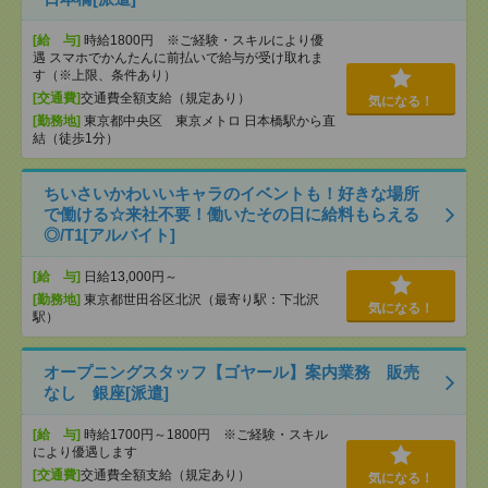
[給 与]
時給1800円 ※ご経験・スキルにより優
遇 スマホでかんたんに前払いで給与が受け取れま
す（※上限、条件あり）
[交通費]
交通費全額支給（規定あり）
気になる！
[勤務地]
東京都中央区 東京メトロ 日本橋駅から直
結（徒歩1分）
ちいさいかわいいキャラのイベントも！好きな場所
で働ける☆来社不要！働いたその日に給料もらえる
◎/T1[アルバイト]
[給 与]
日給13,000円～
[勤務地]
東京都世田谷区北沢（最寄り駅：下北沢
気になる！
駅）
オープニングスタッフ【ゴヤール】案内業務 販売
なし 銀座[派遣]
[給 与]
時給1700円～1800円 ※ご経験・スキル
により優遇します
[交通費]
交通費全額支給（規定あり）
気になる！