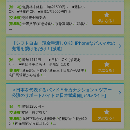
[給 与]
無資格未経験：時給1500円～ ■週払い
OK ■扶養内OK ■日収1万2000円以上
[交通費]
交通費全額支給
気になる！
[勤務地]
金沢八景(京急線)駅
/
京急富岡駅
/
福浦駅
/
…
【シフト自由・現金手渡しOK】iPhoneなどスマホの
充電を繋げるだけ！[派遣]
[給 与]
時給1414円～ ▼日払いOK（規定あ
り） ■初勤務手当あり ※規定による
[勤務地]
新宿駅から徒歩
/
新宿三丁目駅から徒歩
/
気になる！
高田馬場駅から徒歩
/
…
＜日本を代表するバンド＊サカナクション＞ツアー
公演のサポートバイト＠日本武道館[アルバイト]
[給 与]
時給1250円～
[交通費]
支給（規定有り）
気になる！
[勤務地]
九段下駅から徒歩5分
/
竹橋駅から徒歩10
分
/
神保町駅から徒歩15分
/
…