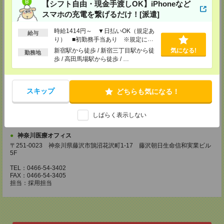
【シフト自由・現金手渡しOK】iPhoneなど
TEL：042-728-3021
FAX：042-728-3025
スマホの充電を繋げるだけ！[派遣]
担当：採用担当
時給1414円～ ▼日払いOK（規定あ
川崎医療オフィス・横浜医療オフィス
給与
り） ■初勤務手当あり ※規定によ
〒210-0007 神奈川県川崎市川崎区駅前本町3-1 NMF川崎東口ビル7F
る
新宿駅から徒歩 / 新宿三丁目駅から徒
気になる!
TEL：044-233-3501
勤務地
FAX：044-233-4305
歩 / 高田馬場駅から徒歩 / …
担当：採用担当者
横浜介護オフィス
スキップ
〒221-0835 神奈川県横浜市神奈川区鶴屋町2-23-2 TSプラザビルディング
どちらも気になる！
5F
TEL：045-320-1901
FAX：044-233-4305
しばらく表示しない
担当：採用担当者
神奈川医療オフィス
〒251-0023 神奈川県藤沢市鵠沼花沢町1-17 藤沢朝日生命信和実業ビル
5F
TEL：0466-54-3402
FAX：0466-54-3405
担当：採用担当