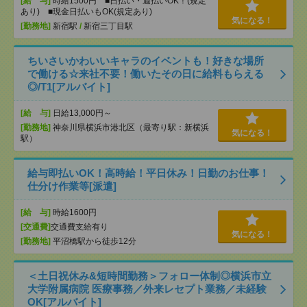
[給 与]
時給1500円 ■日払い・週払いOK！(規定
あり) ■現金日払いもOK(規定あり)
気になる！
[勤務地]
新宿駅
/
新宿三丁目駅
ちいさいかわいいキャラのイベントも！好きな場所
で働ける☆来社不要！働いたその日に給料もらえる
◎/T1[アルバイト]
[給 与]
日給13,000円～
[勤務地]
神奈川県横浜市港北区（最寄り駅：新横浜
気になる！
駅）
給与即払いOK！高時給！平日休み！日勤のお仕事！
仕分け作業等[派遣]
[給 与]
時給1600円
[交通費]
交通費支給有り
気になる！
[勤務地]
平沼橋駅から徒歩12分
＜土日祝休み&短時間勤務＞フォロー体制◎横浜市立
大学附属病院 医療事務／外来レセプト業務／未経験
OK[アルバイト]