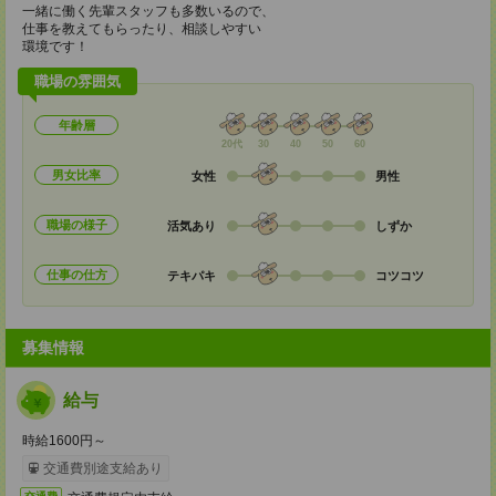
一緒に働く先輩スタッフも多数いるので、
仕事を教えてもらったり、相談しやすい
環境です！
職場の雰囲気
年齢層
20代
30
40
50
60
男女比率
女性
男性
職場の様子
活気あり
しずか
仕事の仕方
テキパキ
コツコツ
募集情報
給与
時給1600円～
交通費別途支給あり