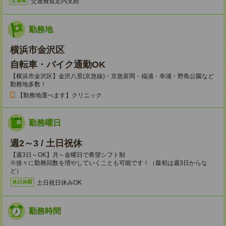
交通費規定内支給
交通費
勤務地
横浜市金沢区
自転車・バイク通勤OK
【横浜市金沢区】金沢八景(京急線)・京急富岡・福浦・幸浦・野島公園など
勤務地多数！
【勤務地選べます】クリニック
勤務曜日
週2～3 / 土日祝休
【週3日～OK】月～金曜日で希望シフト制
※徐々に勤務回数を増やしていくことも可能です！（最初は週3日からな
ど）
土日祝日休みOK
休日休暇
勤務時間