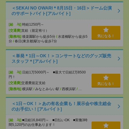
＜SEKAI NO OWARI＊8月15日・16日＞ドーム公演
のサポートバイト[アルバイト]
[給 与]
時給1250円～
[交通費]
支給（規定有り）
気になる！
[勤務地]
後楽園駅から徒歩5分
/
水道橋駅から徒歩5
分
/
春日(東京都)駅から徒歩7分
＜単発＊1日～OK！＞コンサートなどのグッズ販売
スタッフ＊[アルバイト]
[給 与]
日給1万5000円～ ■最大で日給2万8500
円！
[交通費]
交通費規定支給
気になる！
[勤務地]
横浜駅
/
みなとみらい駅
/
西横浜駅
/
…
＜1日～OK！＞あの有名企業も！展示会や株主総会
のお手伝い！[アルバイト]
[給 与]
■日給16,840円～ ■日払いOK ■実働3時
間5,120円のお仕事あります！