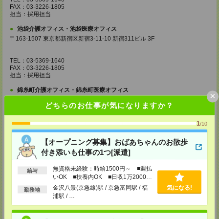
FAX：03-3226-1805
担当：採用担当
池袋介護オフィス・池袋医療オフィス
〒163-1507 東京都新宿区新宿3-11-10 新宿311ビル 3F
TEL：03-5369-1640
FAX：03-3226-1805
担当：採用担当
錦糸町介護オフィス・錦糸町医療オフィス
×
〒130-0013 東京都墨田区錦糸一丁目2番1号 アルカセントラル18F
どちらのお仕事が気になりますか？
TEL：03-5637-1151
FAX：03-5637-1388
1
/10
担当：採用担当
【オープニング募集】おばあちゃんのお散歩
西東京医療オフィス
付き添いも仕事の1つ[派遣]
〒180-0004 東京都武蔵野市吉祥寺本町1丁目14番5号 吉祥寺本町ビル5F
TEL：0422-23-0901
無資格未経験：時給1500円～ ■週払
給与
FAX：0422-23-0905
いOK ■扶養内OK ■日収1万2000円
担当：採用担当
以上
金沢八景(京急線)駅 / 京急富岡駅 / 福
気になる!
勤務地
浦駅 / …
町田介護オフィス
〒194-0022 東京都町田市森野1丁目36番14号 ビオレ町田ビル3F