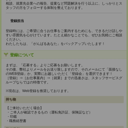
相談、就業先企業への報告、提案など問題解決を行う以上に、しっかりとス
タッフの方をフォローする体制を整えております。
登録担当
登録時には、ご希望に合うお仕事をご案内するためにも、できるだけ話しや
すい雰囲気を心がけています。たとえ細かなことでも、ぜひお気軽にご相談
ください。
わたしたちは、「がんばるあなた」をバックアップいたします！
登録について
まずは、「応募する」よりご応募をお願いします。
その後、弊社よりメールをお送り致しますので、そのメールにて「面接なし
のWEB登録」か、実際にお越しいただく「登録会」を選択できます！
［登録］⇒［お仕事案内］⇒［就業］までの迅速さは、スタッフサービスグ
ループならではの特徴です。
※現在は、Web登録を推奨しております。
持ち物
【ご来社いただく場合】
・ご本人が確認できるもの（運転免許証、保険証など）
・印鑑
・職務経歴書