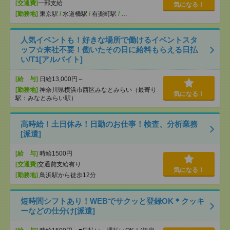
[交通費]
一部支給
気になる！
[勤務地]
東京駅
/
水道橋駅
/
有楽町駅
/
…
人気イベントも！好きな場所で働けるイベントスタ
ッフ☆来社不要！働いたその日に給料もらえる日払
い/T1[アルバイト]
[給 与]
日給13,000円～
[勤務地]
神奈川県横浜市西区みなとみらい（最寄り
気になる！
駅：みなとみらい駅）
高時給！土日休み！日勤のお仕事！検査、分析業務
[派遣]
[給 与]
時給1500円
[交通費]
交通費支給有り
気になる！
[勤務地]
鳥浜駅から徒歩12分
短時間シフトあり！WEBでサクッと登録OK＊クッキ
ーなどの仕分け[派遣]