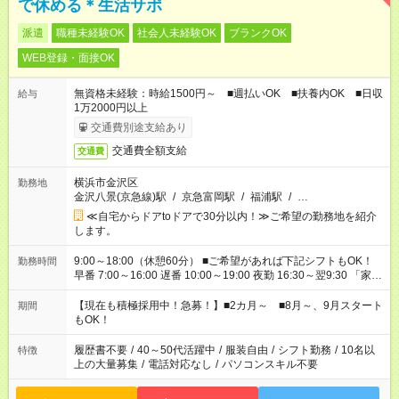
で休める＊生活サポ
派遣
職種未経験OK
社会人未経験OK
ブランクOK
WEB登録・面接OK
無資格未経験：時給1500円～ ■週払いOK ■扶養内OK ■日収
給与
1万2000円以上
交通費別途支給あり
交通費全額支給
交通費
横浜市金沢区
勤務地
金沢八景(京急線)駅
/
京急富岡駅
/
福浦駅
/
…
≪自宅からドアtoドアで30分以内！≫ご希望の勤務地を紹介
します。
9:00～18:00（休憩60分） ■ご希望があれば下記シフトもOK！
勤務時間
早番 7:00～16:00 遅番 10:00～19:00 夜勤 16:30～翌9:30 「家族
と休みを合わせたい」 「余裕を持って夕飯の準備がしたい」
「できれば残業はしたくない」 など、ご希望を教えてください
【現在も積極採用中！急募！】■2カ月～ ■8月～、9月スタート
期間
ね。 ※Wワーク希望の方へ 今ご覧のお仕事で希望する勤務時間
もOK！
と、もう1つのお仕事の勤務時間。 合計で週40時間を超える場
合は応募できません。
履歴書不要
/
40～50代活躍中
/
服装自由
/
シフト勤務
/
10名以
特徴
上の大量募集
/
電話対応なし
/
パソコンスキル不要