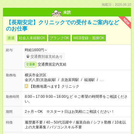
掲載日：2026.08.10
未読
NEW
【長期安定】クリニックでの受付＆ご案内など
のお仕事
派遣
社会人未経験OK
ブランクOK
WEB登録・面接OK
時給1600円～
給与
交通費別途支給あり
交通費規定内支給
交通費
横浜市金沢区
勤務地
金沢八景(京急線)駅
/
京急富岡駅
/
福浦駅
/
…
【勤務地選べます】クリニック
8:00～17:00 9:00～18:00など ※ご希望の時間帯をご相談くださ
勤務時間
い。
2ヶ月～OK ※スタート日はお気軽にご相談ください！
期間
履歴書不要
/
40～50代活躍中
/
服装自由
/
シフト勤務
/
10名以
特徴
上の大量募集
/
パソコンスキル不要