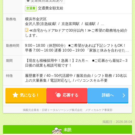
交通費別途支給あり
交通費全額支給
交通費
横浜市金沢区
勤務地
金沢八景(京急線)駅
/
京急富岡駅
/
福浦駅
/
…
≪自宅からドアtoドアで30分以内！≫ご希望の勤務地を紹介
します。
9:00～18:00（休憩60分） ■ご希望があれば下記シフトもOK！
勤務時間
早番 7:00～16:00 遅番 10:00～19:00 「家族と休みを合わせた
い」 「余裕を持って夕飯の準備がしたい」 「できれば残業はし
たくない」 など、ご希望を教えてくださいね。 ※Wワーク希望
【現在も積極採用中！急募！】2カ月～ ■ご応募から最短2～3
期間
の方へ 今ご覧のお仕事で希望する勤務時間と、もう1つのお仕事
日後の就業も相談可能です！
の勤務時間。 合計で週40時間を超える場合は応募できません。
履歴書不要
/
40～50代活躍中
/
服装自由
/
シフト勤務
/
10名以
特徴
上の大量募集
/
電話対応なし
/
パソコンスキル不要
気になる！
応募する
詳細へ
掲載元企業名
日研トータルソーシング株式会社 メディカルケア事業部
掲載日：2026.08.04
未読