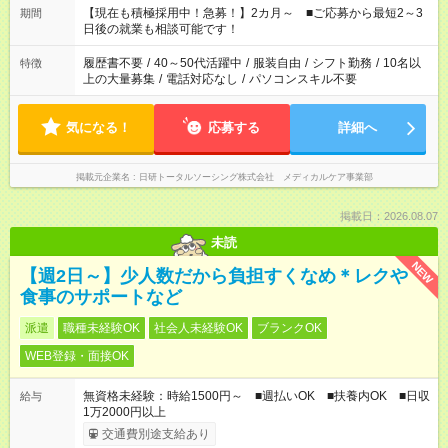
たくない」 など、ご希望を教えてくださいね。 ※Wワーク希望
【現在も積極採用中！急募！】2カ月～ ■ご応募から最短2～3
期間
の方へ 今ご覧のお仕事で希望する勤務時間と、もう1つのお仕事
日後の就業も相談可能です！
の勤務時間。 合計で週40時間を超える場合は応募できません。
履歴書不要
/
40～50代活躍中
/
服装自由
/
シフト勤務
/
10名以
特徴
上の大量募集
/
電話対応なし
/
パソコンスキル不要
気になる！
応募する
詳細へ
掲載元企業名
日研トータルソーシング株式会社 メディカルケア事業部
掲載日：2026.08.07
未読
NEW
【週2日～】少人数だから負担すくなめ＊レクや
食事のサポートなど
派遣
職種未経験OK
社会人未経験OK
ブランクOK
WEB登録・面接OK
無資格未経験：時給1500円～ ■週払いOK ■扶養内OK ■日収
給与
1万2000円以上
交通費別途支給あり