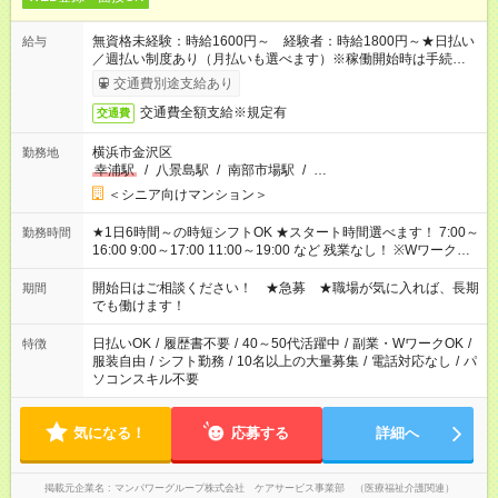
無資格未経験：時給1600円～ 経験者：時給1800円～★日払い
給与
／週払い制度あり（月払いも選べます）※稼働開始時は手続き完
了次第のお支払いとなります。
交通費別途支給あり
交通費全額支給※規定有
交通費
横浜市金沢区
勤務地
幸浦駅
/
八景島駅
/
南部市場駅
/
…
＜シニア向けマンション＞
★1日6時間～の時短シフトOK ★スタート時間選べます！ 7:00～
勤務時間
16:00 9:00～17:00 11:00～19:00 など 残業なし！ ※Wワークの
場合、他のお仕事と合わせ週40時間超の就業はご案内できませ
ん ※法令に基づき、週20時間以上勤務は社会保険への加入対象
開始日はご相談ください！ ★急募 ★職場が気に入れば、長期
期間
となります ※労働者派遣法（日雇い派遣の原則禁止）により、
でも働けます！
短時間・短期間の就業はご案内が難しい場合があります
日払いOK
/
履歴書不要
/
40～50代活躍中
/
副業・WワークOK
/
特徴
服装自由
/
シフト勤務
/
10名以上の大量募集
/
電話対応なし
/
パ
ソコンスキル不要
気になる！
応募する
詳細へ
掲載元企業名
マンパワーグループ株式会社 ケアサービス事業部 （医療福祉介護関連）