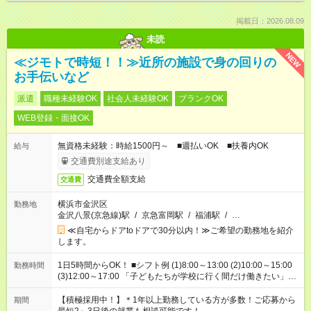
掲載日：2026.08.09
未読
NEW
≪ジモトで時短！！≫近所の施設で身の回りの
お手伝いなど
派遣
職種未経験OK
社会人未経験OK
ブランクOK
WEB登録・面接OK
無資格未経験：時給1500円～ ■週払いOK ■扶養内OK
給与
交通費別途支給あり
交通費全額支給
交通費
横浜市金沢区
勤務地
金沢八景(京急線)駅
/
京急富岡駅
/
福浦駅
/
…
≪自宅からドアtoドアで30分以内！≫ご希望の勤務地を紹介
します。
1日5時間からOK！ ■シフト例 (1)8:00～13:00 (2)10:00～15:00
勤務時間
(3)12:00～17:00 「子どもたちが学校に行く間だけ働きたい」
「余裕を持って夕飯の準備がしたい」 「午前中は働いて、午後
はプライベートの時間にしたい」 など、ご希望を教えてくださ
【積極採用中！】＊1年以上勤務している方が多数！ご応募から
期間
いね。 ※Wワーク希望の方へ 今ご覧のお仕事で希望する勤務時