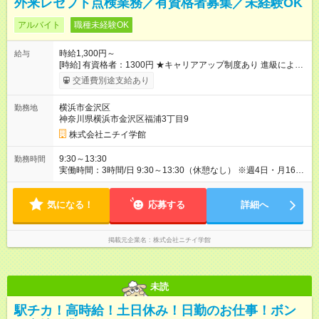
外来レセプト点検業務／有資格者募集／未経験OK
アルバイト
職種未経験OK
時給1,300円～
給与
[時給] 有資格者：1300円 ★キャリアアップ制度あり 進級により
給与がアップします！ 【試用期間】試用期間あり 試用期間の長
交通費別途支給あり
さ：3ヶ月 雇用形態、給与は本採用時と同じです。
横浜市金沢区
勤務地
神奈川県横浜市金沢区福浦3丁目9
株式会社ニチイ学館
9:30～13:30
勤務時間
実働時間：3時間/日 9:30～13:30（休憩なし） ※週4日・月16日
勤務 ※月64時間勤務 ※残業月3時間あり
気になる！
応募する
詳細へ
掲載元企業名
株式会社ニチイ学館
未読
駅チカ！高時給！土日休み！日勤のお仕事！ボン