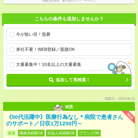
掲載元企業名
株式会社テクノ・サービス
こちらの条件も追加しませんか？
今が狙い目！急募
来社不要！WEB登録／面接OK
大量募集中！10名以上の大量募集
追加して再検索！
掲載日：2026.08.10
未読
NEW
《50代活躍中》医療行為なし＊病院で患者さん
のサポート／日収1万1200円～
派遣
職種未経験OK
社会人未経験OK
ブランクOK