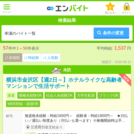
0
メニュー
気になる！
ログイン
検索結果
条件の変更
幸浦のバイト一覧
57
1,537
件中
1
～
50
件表示
平均時給:
円
新着順
時給順
人気順
掲載日：2026.08.10
未読
NEW
横浜市金沢区【週2日～】ホテルライクな高齢者
マンションで生活サポート
派遣
職種未経験OK
社会人未経験OK
大学生歓迎
ブランクOK
WEB登録・面接OK
無資格未経験：時給1600円～ 経験者：時給1800円～ ★日払
給与
い／週払い制度あり（月払いも選べます）※稼働開始時は手続き
完了次第のお支払いとなります。
交通費別途支給あり