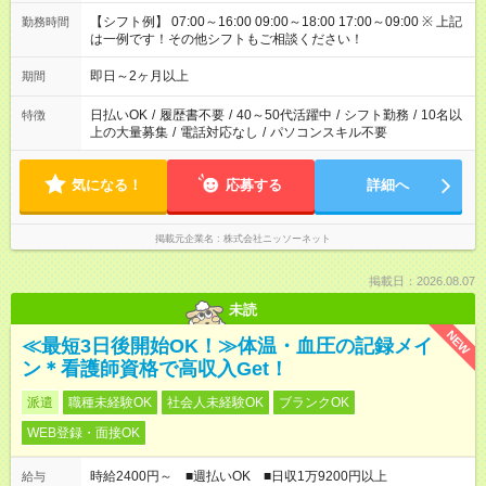
【シフト例】 07:00～16:00 09:00～18:00 17:00～09:00 ※ 上記
勤務時間
は一例です！その他シフトもご相談ください！
即日～2ヶ月以上
期間
日払いOK
/
履歴書不要
/
40～50代活躍中
/
シフト勤務
/
10名以
特徴
上の大量募集
/
電話対応なし
/
パソコンスキル不要
気になる！
応募する
詳細へ
掲載元企業名
株式会社ニッソーネット
掲載日：2026.08.07
未読
NEW
≪最短3日後開始OK！≫体温・血圧の記録メイ
ン＊看護師資格で高収入Get！
派遣
職種未経験OK
社会人未経験OK
ブランクOK
WEB登録・面接OK
時給2400円～ ■週払いOK ■日収1万9200円以上
給与