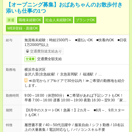
【オープニング募集】おばあちゃんのお散歩付き
添いも仕事の1つ
派遣
職種未経験OK
社会人未経験OK
ブランクOK
WEB登録・面接OK
無資格未経験：時給1500円～ ■週払いOK ■扶養内OK ■日収
給与
1万2000円以上
交通費別途支給あり
交通費全額支給
交通費
横浜市金沢区
勤務地
金沢八景(京急線)駅
/
京急富岡駅
/
福浦駅
/
…
≪自宅からドアtoドアで30分以内！≫ご希望の勤務地を紹介
します。
9:00～18:00（休憩60分） ■ご希望があれば下記シフトもOK！
勤務時間
早番 7:00～16:00 遅番 10:00～19:00 夜勤 16:30～翌9:30 「家族
と休みを合わせたい」 「余裕を持って夕飯の準備がしたい」
「できれば残業はしたくない」 など、ご希望を教えてください
【8月中のスタートOK！急募！】2カ月～ ■8月～、9月スター
期間
ね。 ※Wワーク希望の方へ 今ご覧のお仕事で希望する勤務時間
トもOK！
と、もう1つのお仕事の勤務時間。 合計で週40時間を超える場
合は応募できません。
履歴書不要
/
40～50代活躍中
/
服装自由
/
シフト勤務
/
10名以
特徴
上の大量募集
/
電話対応なし
/
パソコンスキル不要