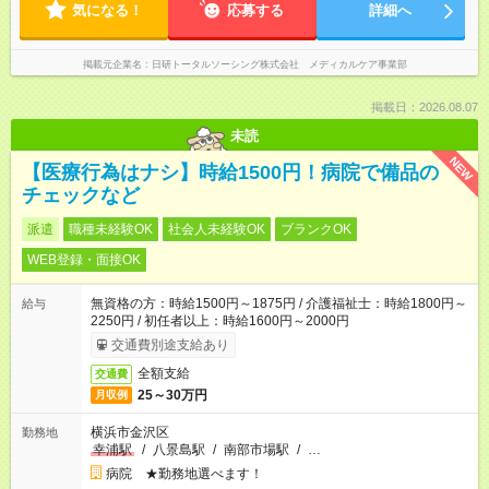
気になる！
応募する
詳細へ
掲載元企業名
日研トータルソーシング株式会社 メディカルケア事業部
掲載日：2026.08.07
未読
NEW
【医療行為はナシ】時給1500円！病院で備品の
チェックなど
派遣
職種未経験OK
社会人未経験OK
ブランクOK
WEB登録・面接OK
無資格の方：時給1500円～1875円 / 介護福祉士：時給1800円～
給与
2250円 / 初任者以上：時給1600円～2000円
交通費別途支給あり
全額支給
交通費
25～30万円
月収例
横浜市金沢区
勤務地
幸浦駅
/
八景島駅
/
南部市場駅
/
…
病院 ★勤務地選べます！