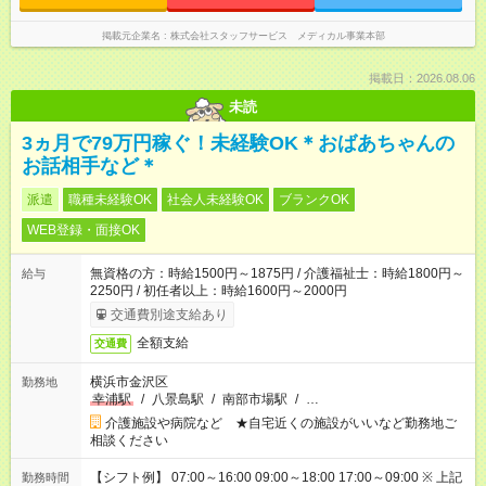
掲載元企業名
株式会社スタッフサービス メディカル事業本部
掲載日：2026.08.06
未読
3ヵ月で79万円稼ぐ！未経験OK＊おばあちゃんの
お話相手など＊
派遣
職種未経験OK
社会人未経験OK
ブランクOK
WEB登録・面接OK
無資格の方：時給1500円～1875円 / 介護福祉士：時給1800円～
給与
2250円 / 初任者以上：時給1600円～2000円
交通費別途支給あり
全額支給
交通費
横浜市金沢区
勤務地
幸浦駅
/
八景島駅
/
南部市場駅
/
…
介護施設や病院など ★自宅近くの施設がいいなど勤務地ご
相談ください
【シフト例】 07:00～16:00 09:00～18:00 17:00～09:00 ※ 上記
勤務時間