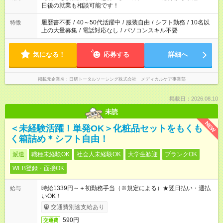
の方へ 今ご覧のお仕事で希望する勤務時間と、もう1つのお仕事
日後の就業も相談可能です！
の勤務時間。 合計で週40時間を超える場合は応募できません。
履歴書不要
/
40～50代活躍中
/
服装自由
/
シフト勤務
/
10名以
特徴
上の大量募集
/
電話対応なし
/
パソコンスキル不要
気になる！
応募する
詳細へ
掲載元企業名
日研トータルソーシング株式会社 メディカルケア事業部
掲載日：2026.08.10
未読
NEW
＜未経験活躍！単発OK＞化粧品セットをもくも
く箱詰め＊シフト自由！
派遣
職種未経験OK
社会人未経験OK
大学生歓迎
ブランクOK
WEB登録・面接OK
時給1339円～＋初勤務手当（※規定による）★翌日払い・週払
給与
いOK！
交通費別途支給あり
590円
交通費