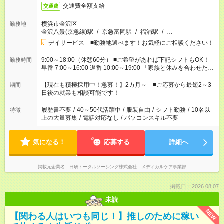
交通費全額支給
交通費
横浜市金沢区
勤務地
金沢八景(京急線)駅
/
京急富岡駅
/
福浦駅
/
…
デイサービス ■勤務地選べます！お気軽にご相談ください！
9:00～18:00（休憩60分） ■ご希望があれば下記シフトもOK！
勤務時間
早番 7:00～16:00 遅番 10:00～19:00 「家族と休みを合わせた
い」 「余裕を持って夕飯の準備がしたい」 「できれば残業はし
たくない」 など、ご希望を教えてくださいね。 ※Wワーク希望
【現在も積極採用中！急募！】2カ月～ ■ご応募から最短2～3
期間
の方へ 今ご覧のお仕事で希望する勤務時間と、もう1つのお仕事
日後の就業も相談可能です！
の勤務時間。 合計で週40時間を超える場合は応募できません。
履歴書不要
/
40～50代活躍中
/
服装自由
/
シフト勤務
/
10名以
特徴
上の大量募集
/
電話対応なし
/
パソコンスキル不要
気になる！
応募する
詳細へ
掲載元企業名
日研トータルソーシング株式会社 メディカルケア事業部
掲載日：2026.08.07
未読
NEW
【関わる人はいつも同じ！】推しのために稼い