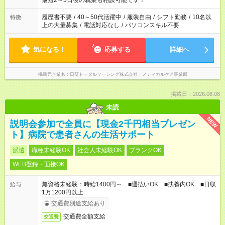
最短2～3日後の就業も相談可能です！
間と、もう1つのお仕事の勤務時間。 合計で週40時間を超える
場合は応募できません。
履歴書不要
/
40～50代活躍中
/
服装自由
/
シフト勤務
/
10名以
特徴
上の大量募集
/
電話対応なし
/
パソコンスキル不要
気になる！
応募する
詳細へ
掲載元企業名
日研トータルソーシング株式会社 メディカルケア事業部
掲載日：2026.08.08
未読
NEW
説明会参加で全員に【現金2千円相当プレゼン
ト】病院で患者さんの生活サポート
派遣
職種未経験OK
社会人未経験OK
ブランクOK
WEB登録・面接OK
無資格未経験：時給1400円～ ■週払いOK ■扶養内OK ■日収
給与
1万1200円以上
交通費別途支給あり
交通費全額支給
交通費