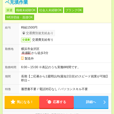
ベ充填作業
派遣
職種未経験OK
社会人未経験OK
ブランクOK
WEB登録・面接OK
時給1500円
給与
交通費別途支給あり
交通費支給有り
交通費
横浜市金沢区
勤務地
幸浦駅
から徒歩3分
製造外
6:00～15:00 ※表記のうち実働8時間です。
勤務時間
長期【ご応募から1週間以内(最短2日目)のスピード就業が可能】
期間
即日～
履歴書不要
/
電話対応なし
/
パソコンスキル不要
特徴
気になる！
応募する
詳細へ