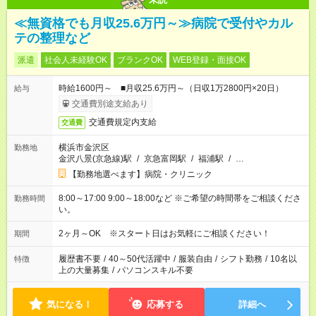
≪無資格でも月収25.6万円～≫病院で受付やカル
テの整理など
派遣
社会人未経験OK
ブランクOK
WEB登録・面接OK
時給1600円～ ■月収25.6万円～（日収1万2800円×20日）
給与
交通費別途支給あり
交通費規定内支給
交通費
横浜市金沢区
勤務地
金沢八景(京急線)駅
/
京急富岡駅
/
福浦駅
/
…
【勤務地選べます】病院・クリニック
8:00～17:00 9:00～18:00など ※ご希望の時間帯をご相談くださ
勤務時間
い。
2ヶ月～OK ※スタート日はお気軽にご相談ください！
期間
履歴書不要
/
40～50代活躍中
/
服装自由
/
シフト勤務
/
10名以
特徴
上の大量募集
/
パソコンスキル不要
気になる！
応募する
詳細へ