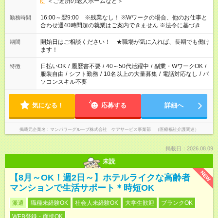
＜ご近所の老人ホームなど＞
16:00～翌9:00 ※残業なし！ ※Wワークの場合、他のお仕事と
勤務時間
合わせ週40時間超の就業はご案内できません ※法令に基づき、
週20時間以上勤務は社会保険への加入対象となります ※労働者
派遣法（日雇い派遣の原則禁止）により、短時間・短期間の就
開始日はご相談ください！ ★職場が気に入れば、長期でも働け
期間
業はご案内が難しい場合があります
ます！
日払いOK
/
履歴書不要
/
40～50代活躍中
/
副業・WワークOK
/
特徴
服装自由
/
シフト勤務
/
10名以上の大量募集
/
電話対応なし
/
パ
ソコンスキル不要
気になる！
応募する
詳細へ
掲載元企業名
マンパワーグループ株式会社 ケアサービス事業部 （医療福祉介護関連）
掲載日：2026.08.09
未読
NEW
【8月～OK！週2日～】ホテルライクな高齢者
マンションで生活サポート＊時短OK
派遣
職種未経験OK
社会人未経験OK
大学生歓迎
ブランクOK
WEB登録・面接OK