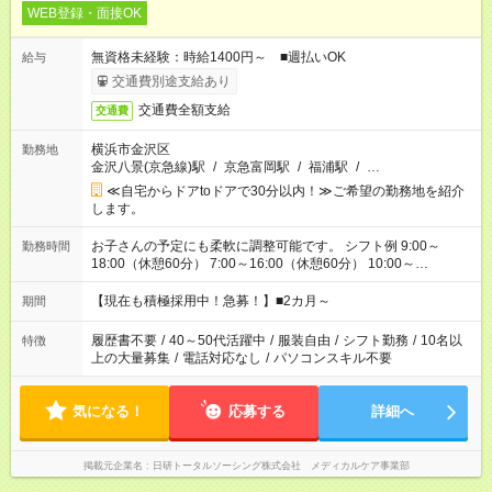
WEB登録・面接OK
無資格未経験：時給1400円～ ■週払いOK
給与
交通費別途支給あり
交通費全額支給
交通費
横浜市金沢区
勤務地
金沢八景(京急線)駅
/
京急富岡駅
/
福浦駅
/
…
≪自宅からドアtoドアで30分以内！≫ご希望の勤務地を紹介
します。
お子さんの予定にも柔軟に調整可能です。 シフト例 9:00～
勤務時間
18:00（休憩60分） 7:00～16:00（休憩60分） 10:00～
19:00（休憩60分） ※Wワーク希望の方へ 今ご覧のお仕事で希
望する勤務時間と、もう1つのお仕事の勤務時間の合計が 週40
【現在も積極採用中！急募！】■2カ月～
期間
時間を超えなければOKです。
履歴書不要
/
40～50代活躍中
/
服装自由
/
シフト勤務
/
10名以
特徴
上の大量募集
/
電話対応なし
/
パソコンスキル不要
気になる！
応募する
詳細へ
掲載元企業名
日研トータルソーシング株式会社 メディカルケア事業部