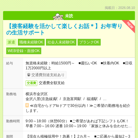
掲載日：2026.08.10
未読
NEW
【接客経験を活かして楽しくお話＊】お年寄り
の生活サポート
派遣
職種未経験OK
社会人未経験OK
ブランクOK
WEB登録・面接OK
無資格未経験：時給1500円～ ■週払いOK ■扶養内OK ■日収
給与
1万2000円以上
交通費別途支給あり
交通費全額支給
交通費
横浜市金沢区
勤務地
金沢八景(京急線)駅
/
京急富岡駅
/
福浦駅
/
…
≪自宅からドアtoドアで30分以内！≫ご希望の勤務地を紹介
します。
9:00～18:00（休憩60分） ■ご希望があれば下記シフトもOK！
勤務時間
早番 7:00～16:00 遅番 10:00～19:00 「家族と休みを合わせた
い」 「余裕を持って夕飯の準備がしたい」 「できれば残業はし
たくない」 など、ご希望を教えてくださいね。 ※Wワーク希望
【現在も積極採用中！急募！】2カ月～ ■ご応募から最短2～3
期間