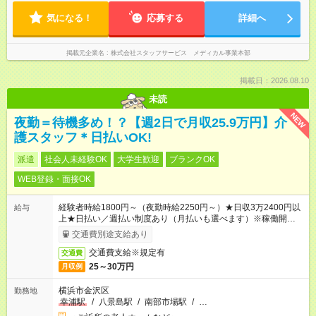
気になる！
応募する
詳細へ
掲載元企業名
株式会社スタッフサービス メディカル事業本部
掲載日：2026.08.10
未読
NEW
夜勤＝待機多め！？【週2日で月収25.9万円】介
護スタッフ＊日払いOK!
派遣
社会人未経験OK
大学生歓迎
ブランクOK
WEB登録・面接OK
経験者時給1800円～（夜勤時給2250円～）★日収3万2400円以
給与
上★日払い／週払い制度あり（月払いも選べます）※稼働開始時
は手続き完了次第のお支払いとなります。
交通費別途支給あり
交通費支給※規定有
交通費
25～30万円
月収例
横浜市金沢区
勤務地
幸浦駅
/
八景島駅
/
南部市場駅
/
…