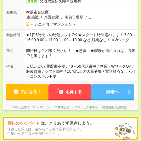
交通費全額支給※規定有
交通費
横浜市金沢区
勤務地
幸浦駅
/
八景島駅
/
南部市場駅
/
…
＜シニア向けマンション＞
★1日6時間～の時短シフトOK ★スタート時間選べます！ 7:00～
勤務時間
16:00 9:00～17:00 11:00～19:00 など 残業なし！ ※Wワークの
場合、他のお仕事と合わせ週40時間超の就業はご案内できませ
ん ※法令に基づき、週20時間以上勤務は社会保険への加入対象
開始日はご相談ください！ ★急募 ★職場が気に入れば、長期
期間
となります ※労働者派遣法（日雇い派遣の原則禁止）により、
でも働けます！
短時間・短期間の就業はご案内が難しい場合があります
日払いOK
/
履歴書不要
/
40～50代活躍中
/
副業・WワークOK
/
特徴
服装自由
/
シフト勤務
/
10名以上の大量募集
/
電話対応なし
/
パ
ソコンスキル不要
気になる！
応募する
詳細へ
掲載元企業名
マンパワーグループ株式会社 ケアサービス事業部 （医療福祉介護関連）
興味のあるバイト
は、とりあえず保存しよう♪
保存した求人は、後からまとめて応募できるよ。
企業からアプローチが届くことも！