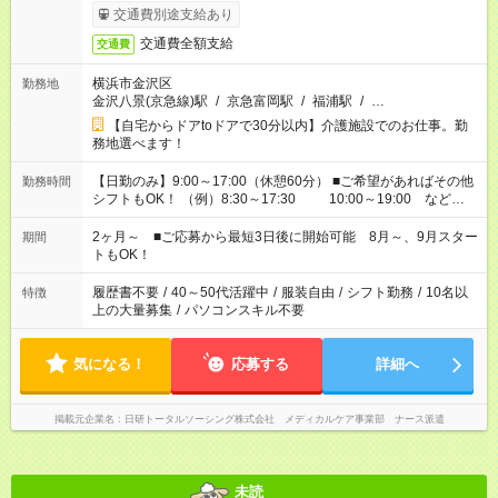
交通費別途支給あり
交通費全額支給
交通費
横浜市金沢区
勤務地
金沢八景(京急線)駅
/
京急富岡駅
/
福浦駅
/
…
【自宅からドアtoドアで30分以内】介護施設でのお仕事。勤
務地選べます！
【日勤のみ】9:00～17:00（休憩60分） ■ご希望があればその他
勤務時間
シフトもOK！ （例）8:30～17:30 10:00～19:00 など
「家族とお休みを合わせたい」 「できれば残業はしたくない」
など、あなたのご希望に沿ったお仕事をご紹介します！ ※Wワ
2ヶ月～ ■ご応募から最短3日後に開始可能 8月～、9月スター
期間
ーク希望の方へ 今ご覧のお仕事で希望する勤務時間と、もう1つ
トもOK！
のお仕事の勤務時間。 合計で週40時間を超える場合は応募でき
ません
履歴書不要
/
40～50代活躍中
/
服装自由
/
シフト勤務
/
10名以
特徴
上の大量募集
/
パソコンスキル不要
気になる！
応募する
詳細へ
掲載元企業名
日研トータルソーシング株式会社 メディカルケア事業部 ナース派遣
未読