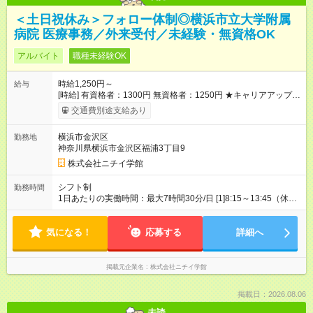
＜土日祝休み＞フォロー体制◎横浜市立大学附属
病院 医療事務／外来受付／未経験・無資格OK
アルバイト
職種未経験OK
時給1,250円～
給与
[時給] 有資格者：1300円 無資格者：1250円 ★キャリアアップ制
度あり 進級により給与がアップします！ 【試用期間】試用期間
交通費別途支給あり
あり 試用期間の長さ：3ヶ月 雇用形態、給与は本採用時と同じ
です。
横浜市金沢区
勤務地
神奈川県横浜市金沢区福浦3丁目9
株式会社ニチイ学館
シフト制
勤務時間
1日あたりの実働時間：最大7時間30分/日 [1]8:15～13:45（休憩
なし） ★週4日・月66時間勤務 [2]8:15～16:45（休憩60分） ★
週2～3日・月60時間勤務 ※[1]か[2]どちらかのシフトを選んでい
気になる！
ただきます。 ※残業月3時間あり
応募する
詳細へ
掲載元企業名
株式会社ニチイ学館
掲載日：2026.08.06
未読