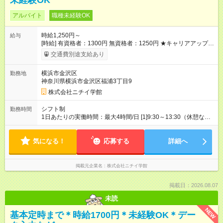
未経験OK
アルバイト
職種未経験OK
時給1,250円～
給与
[時給] 有資格者：1300円 無資格者：1250円 ★キャリアアップ制
度あり 進級により給与がアップします！ 【試用期間】試用期間
交通費別途支給あり
あり 試用期間の長さ：3ヶ月 雇用形態、給与は本採用時と同じ
です。
横浜市金沢区
勤務地
神奈川県横浜市金沢区福浦3丁目9
株式会社ニチイ学館
シフト制
勤務時間
1日あたりの実働時間：最大4時間/日 [1]9:30～13:30（休憩な
し） [2]10:00～14:00（休憩なし） [3]13:00～17:00（休憩な
し） ※[1][2][3]いずれかでも、組み合わせでもOK ※週4日・月16
気になる！
日勤務 ※月64時間勤務 ※残業なし
応募する
詳細へ
掲載元企業名
株式会社ニチイ学館
掲載日：2026.08.07
未読
NEW
基本定時まで＊時給1700円＊未経験OK＊デー