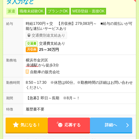
タ入力など
派遣
職種未経験OK
ブランクOK
WEB登録・面接OK
時給1700円＋交 【月収例】279,083円～ ■給与の前払いが可
給与
能な速払いサービスあり
交通費別途支給あり
交通費支給あり
交通費
25～30万円
月収例
横浜市金沢区
勤務地
幸浦駅
から徒歩3分
自動車の販売会社
8:50～17:30 ※休憩は60分。※勤務時間の詳細はお問い合わせ
勤務時間
ください。
【急募】即日～長期 ※8月～！
期間
履歴書不要
特徴
気になる！
応募する
詳細へ