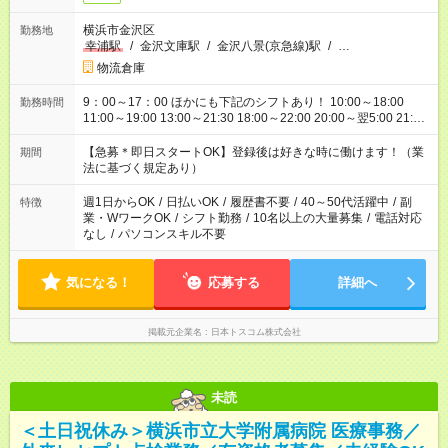
横浜市金沢区
勤務地
幸浦駅
/
金沢文庫駅
/
金沢八景(京急線)駅
/
…
物流倉庫
9：00～17：00 ほかにも下記のシフトあり！ 10:00～18:00
勤務時間
11:00～19:00 13:00～21:30 18:00～22:00 20:00～翌5:00 21:00
～翌6:00 など、あなたの希望を聞かせてください！ ※5時間以内
の短時間もご相談ください！
【急募＊即日スタートOK】登録後は好きな時に働けます！（業
期間
法に基づく規定あり）
週1日からOK
/
日払いOK
/
履歴書不要
/
40～50代活躍中
/
副
特徴
業・WワークOK
/
シフト勤務
/
10名以上の大量募集
/
電話対応
なし
/
パソコンスキル不要
気になる！
応募する
詳細へ
掲載元企業名
日本トスコム株式会社
未読
＜土日祝休み＞横浜市立大学附属病院 医療事務／