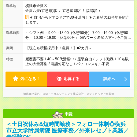
横浜市金沢区
勤務地
金沢八景(京急線)駅
/
京急富岡駅
/
福浦駅
/
…
≪自宅からドアtoドアで30分以内！≫ご希望の勤務地を紹介
します。
～シフト例～ 9:00～18:00（休憩60分） 7:00～16:00（休憩60
勤務時間
分） 10:00～19:00（休憩60分） ※Wワーク希望の方へ 今ご覧の
お仕事で希望する勤務時間と、もう1つのお仕事の勤務時間の合
計が 週40時間を超えなければOKです。
【現在も積極採用中！急募！】■2カ月～
期間
履歴書不要
/
40～50代活躍中
/
服装自由
/
シフト勤務
/
10名以
特徴
上の大量募集
/
電話対応なし
/
パソコンスキル不要
気になる！
応募する
詳細へ
掲載元企業名
日研トータルソーシング株式会社 メディカルケア事業部
未読
＜土日祝休み&短時間勤務＞フォロー体制◎横浜
市立大学附属病院 医療事務／外来レセプト業務／