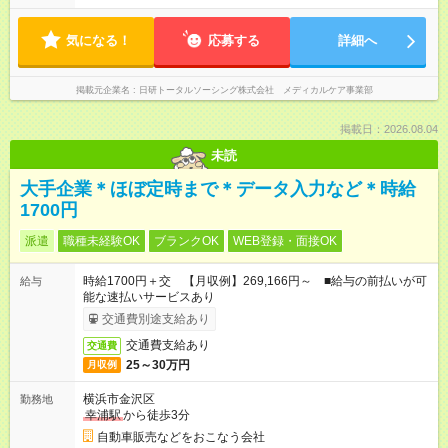
気になる！
応募する
詳細へ
掲載元企業名
日研トータルソーシング株式会社 メディカルケア事業部
掲載日：2026.08.04
未読
大手企業＊ほぼ定時まで＊データ入力など＊時給
1700円
派遣
職種未経験OK
ブランクOK
WEB登録・面接OK
時給1700円＋交 【月収例】269,166円～ ■給与の前払いが可
給与
能な速払いサービスあり
交通費別途支給あり
交通費支給あり
交通費
25～30万円
月収例
横浜市金沢区
勤務地
幸浦駅
から徒歩3分
自動車販売などをおこなう会社