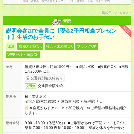
掲載元企業名
株式会社スタッフサービス（神奈川・千葉・埼玉エリア）
掲載日：2026.08.07
未読
NEW
説明会参加で全員に【現金2千円相当プレゼン
ト】生活のお手伝い
派遣
職種未経験OK
社会人未経験OK
ブランクOK
WEB登録・面接OK
無資格未経験：時給1500円～ ■週払いOK ■扶養内OK ■日収
給与
1万2000円以上
交通費別途支給あり
交通費全額支給
交通費
横浜市金沢区
勤務地
金沢八景(京急線)駅
/
京急富岡駅
/
福浦駅
/
…
≪自宅からドアtoドアで30分以内！≫ご希望の勤務地を紹介
します。
9:00～18:00（休憩60分） ■ご希望があれば下記シフトもOK！
勤務時間
早番 7:00～16:00 遅番 10:00～19:00 「家族と休みを合わせた
い」 「余裕を持って夕飯の準備がしたい」 「できれば残業はし