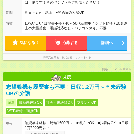
は一例です！その他シフトもご相談ください！
即日～2ヶ月以上 ■開始日の相談OK！
期間
日払いOK
/
履歴書不要
/
40～50代活躍中
/
シフト勤務
/
10名以
特徴
上の大量募集
/
電話対応なし
/
パソコンスキル不要
気になる！
応募する
詳細へ
掲載元企業名
株式会社ニッソーネット
掲載日：2026.08.06
未読
志望動機も履歴書も不要！日収1.2万円～＊未経験
OKの介護
派遣
職種未経験OK
社会人未経験OK
ブランクOK
WEB登録・面接OK
無資格未経験：時給1500円～ ■週払いOK ■扶養内OK ■日収
給与
1万2000円以上