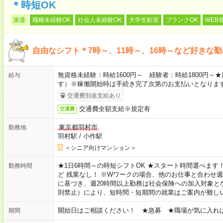
＊時短OK
派遣
職種未経験OK
社会人未経験OK
大学生歓迎
ブランクOK
WEB
自由なシフト＊7時～、11時～、16時～など好きな
無資格未経験：時給1600円～ 経験者：時給1800円
給与
す）※稼働開始時は手続き完了次第のお支払いとなりま
交通費別途支給あり
交通費全額支給※規定有
交通費
東京都羽村市
勤務地
羽村駅
/
小作駅
＜シニア向けマンション＞
★1日6時間～の時短シフトOK ★スタート時間選べます！ 7:00～16
勤務時間
ど 残業なし！ ※Wワークの場合、他のお仕事と合わせ週
に基づき、週20時間以上勤務は社会保険への加入対象と
則禁止）により、短時間・短期間の就業はご案内が難し
開始日はご相談ください！ ★急募 ★職場が気に入れ
期間