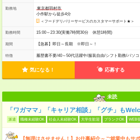
東京都羽村市
勤務地
小作駅から徒歩4分
＜フードデリバリーサービスのカスタマーサポート★＞
15:00～23:30(実働7時間30分 休憩1時間)
勤務時間
【急募】即日～長期 ※即日～！
期間
履歴書不要
/
40～50代活躍中
/
服装自由
/
シフト勤務
/
パソコ
特徴
気になる！
応募する
未読
「ワガママ」「キャリア相談」「グチ」もWelc
派遣
職種未経験OK
社会人未経験OK
大学生歓迎
ブランクOK
WEB
【無理はさせません！】お仕事紹介～ご就業中もサ