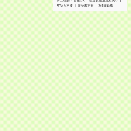
WEB登録・面接OK
交通費別途支給あり
英語力不要
履歴書不要
週5日勤務