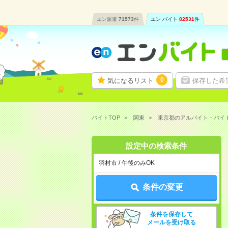
エン派遣
71573
件
エン バイト
82531
件
0
気になるリスト
保存した希
バイトTOP
関東
東京都のアルバイト・バイ
設定中の検索条件
羽村市 / 午後のみOK
条件の変更
条件を保存して
メールを受け取る