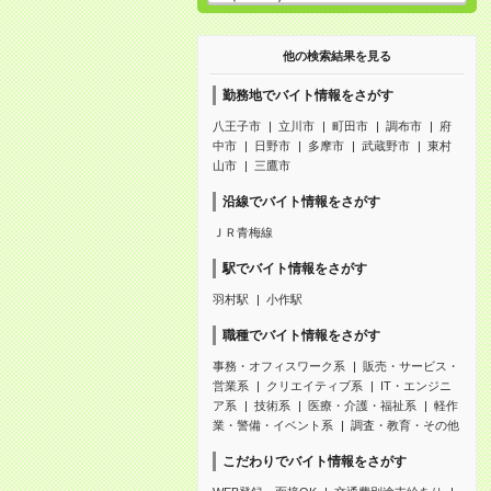
他の検索結果を見る
勤務地でバイト情報をさがす
八王子市
立川市
町田市
調布市
府
中市
日野市
多摩市
武蔵野市
東村
山市
三鷹市
沿線でバイト情報をさがす
ＪＲ青梅線
駅でバイト情報をさがす
羽村駅
小作駅
職種でバイト情報をさがす
事務・オフィスワーク系
販売・サービス・
営業系
クリエイティブ系
IT・エンジニ
ア系
技術系
医療・介護・福祉系
軽作
業・警備・イベント系
調査・教育・その他
こだわりでバイト情報をさがす