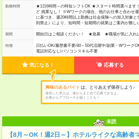
★1日6時間～の時短シフトOK ★スタート時間選べます！ 7:00～16
勤務時間
ど 残業なし！ ※Wワークの場合、他のお仕事と合わせ週
に基づき、週20時間以上勤務は社会保険への加入対象と
則禁止）により、短時間・短期間の就業はご案内が難し
開始日はご相談ください！ ★急募 ★職場が気に入れ
期間
日払いOK
/
履歴書不要
/
40～50代活躍中
/
副業・WワークO
特徴
電話対応なし
/
パソコンスキル不要
気になる！
応募する
興味のあるバイト
は、とりあえず保存しよう♪
保存した求人は、後からまとめて応募できるよ。
企業からアプローチが届くことも！
未読
【8月～OK！週2日～】ホテルライクな高齢者