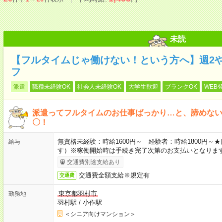
未読
【フルタイムじゃ働けない！という方へ】週2
フ
派遣
職種未経験OK
社会人未経験OK
大学生歓迎
ブランクOK
WEB
派遣ってフルタイムのお仕事ばっかり…と、諦めな
〇！
無資格未経験：時給1600円～ 経験者：時給1800円
給与
す）※稼働開始時は手続き完了次第のお支払いとなりま
交通費別途支給あり
交通費全額支給※規定有
交通費
東京都羽村市
勤務地
羽村駅
/
小作駅
＜シニア向けマンション＞