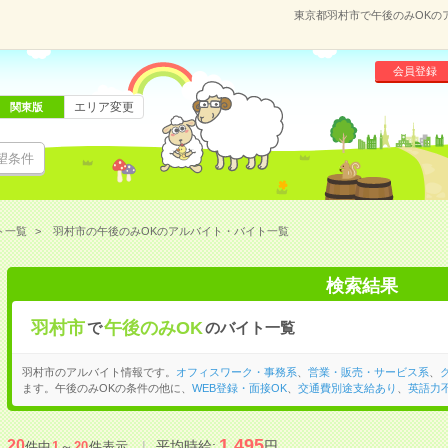
東京都羽村市で午後のみOKの
会員登録
エリア変更
関東版
望条件
ト一覧
羽村市の午後のみOKのアルバイト・バイト一覧
検索結果
羽村市
午後のみOK
で
のバイト一覧
羽村市のアルバイト情報です。
オフィスワーク・事務系
、
営業・販売・サービス系
、
ます。午後のみOKの条件の他に、
WEB登録・面接OK
、
交通費別途支給あり
、
英語力
1,495
20
平均時給:
円
件中
1
～
20
件表示