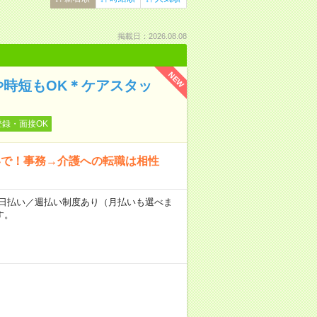
掲載日：2026.08.08
NEW
や時短もOK＊ケアスタッ
登録・面接OK
いで！事務→介護への転職は相性
～★日払い／週払い制度あり（月払いも選べま
す。