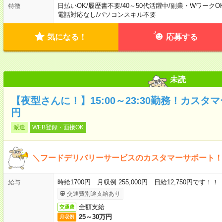
日払いOK
/
履歴書不要
/
40～50代活躍中
/
副業・WワークO
特徴
電話対応なし
/
パソコンスキル不要
気になる！
応募する
未読
【夜型さんに！】15:00～23:30勤務！カスタ
円
派遣
WEB登録・面接OK
＼フードデリバリーサービスのカスタマーサポート
時給1700円 月収例 255,000円 日給12,750円です！！
給与
交通費別途支給あり
全額支給
交通費
25～30万円
月収例