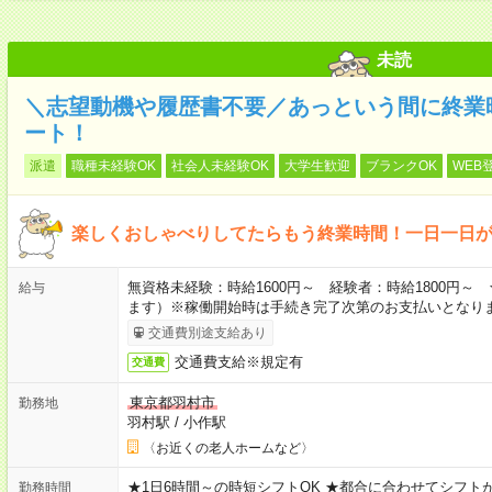
未読
＼志望動機や履歴書不要／あっという間に終業
ート！
派遣
職種未経験OK
社会人未経験OK
大学生歓迎
ブランクOK
WEB
楽しくおしゃべりしてたらもう終業時間！一日一日
無資格未経験：時給1600円～ 経験者：時給1800円
給与
ます）※稼働開始時は手続き完了次第のお支払いとなり
交通費別途支給あり
交通費支給※規定有
交通費
東京都羽村市
勤務地
羽村駅
/
小作駅
〈お近くの老人ホームなど〉
★1日6時間～の時短シフトOK ★都合に合わせてシフトが決
勤務時間