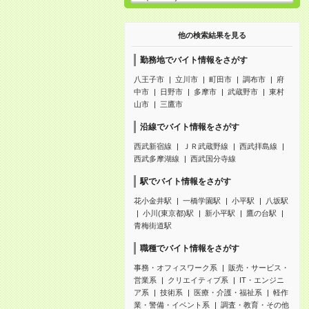
他の検索結果を見る
勤務地でバイト情報をさがす
八王子市
立川市
町田市
調布市
府
中市
日野市
多摩市
武蔵野市
東村
山市
三鷹市
沿線でバイト情報をさがす
西武新宿線
ＪＲ武蔵野線
西武拝島線
西武多摩湖線
西武国分寺線
駅でバイト情報をさがす
花小金井駅
一橋学園駅
小平駅
八坂駅
小川(東京都)駅
新小平駅
鷹の台駅
青梅街道駅
職種でバイト情報をさがす
事務・オフィスワーク系
販売・サービス・
営業系
クリエイティブ系
IT・エンジニ
ア系
技術系
医療・介護・福祉系
軽作
業・警備・イベント系
調査・教育・その他