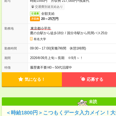
時給1550円 月収例 217,000円+残業代
給与
交通費別途支給あり
全額支給
交通費
20～25万円
月収例
東京都小平市
勤務地
鷹の台駅から徒歩18分
/
国分寺駅から民間バス25分
有名大学
09:00～17:00(実働7時間 休憩1時間)
勤務時間
2026年09月上旬～長期 ※9月～！
期間
履歴書不要
/
40～50代活躍中
特徴
気になる！
応募する
未読
＜時給1800円＞こつもくデータ入力メイン！