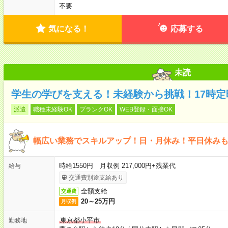
不要
気になる！
応募する
未読
学生の学びを支える！未経験から挑戦！17時定
派遣
職種未経験OK
ブランクOK
WEB登録・面接OK
幅広い業務でスキルアップ！日・月休み！平日休み
時給1550円 月収例 217,000円+残業代
給与
交通費別途支給あり
全額支給
交通費
20～25万円
月収例
東京都小平市
勤務地