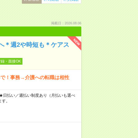
掲載日：2026.08.06
NEW
へ＊週2や時短も＊ケアス
登録・面接OK
いで！事務→介護への転職は相性
～ ★日払い／週払い制度あり（月払いも選べ
ます。