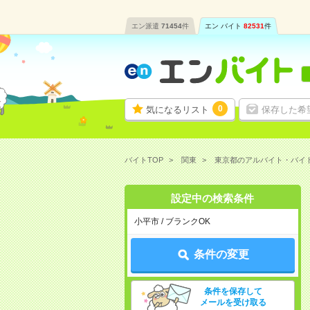
エン派遣
71454
件
エン バイト
82531
件
0
気になるリスト
保存した希
バイトTOP
関東
東京都のアルバイト・バイ
設定中の検索条件
小平市 / ブランクOK
条件の変更
条件を保存して
メールを受け取る