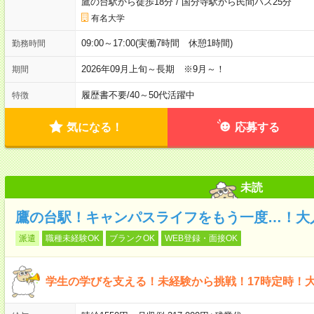
鷹の台駅から徒歩18分
/
国分寺駅から民間バス25分
有名大学
09:00～17:00(実働7時間 休憩1時間)
勤務時間
2026年09月上旬～長期 ※9月～！
期間
履歴書不要
/
40～50代活躍中
特徴
気になる！
応募する
未読
鷹の台駅！キャンパスライフをもう一度…！大
派遣
職種未経験OK
ブランクOK
WEB登録・面接OK
学生の学びを支える！未経験から挑戦！17時定時！