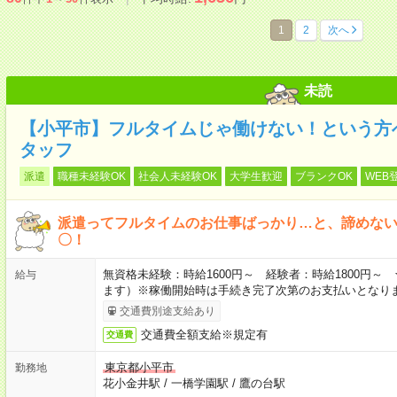
1
2
次へ
未読
【小平市】フルタイムじゃ働けない！という方
タッフ
派遣
職種未経験OK
社会人未経験OK
大学生歓迎
ブランクOK
WEB
派遣ってフルタイムのお仕事ばっかり…と、諦めな
〇！
無資格未経験：時給1600円～ 経験者：時給1800円
給与
ます）※稼働開始時は手続き完了次第のお支払いとなり
交通費別途支給あり
交通費全額支給※規定有
交通費
東京都小平市
勤務地
花小金井駅
/
一橋学園駅
/
鷹の台駅