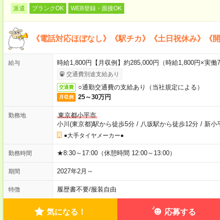
派遣
ブランクOK
WEB登録・面接OK
《電話対応ほぼなし》《駅チカ》《土日祝休み》《
時給1,800円【月収例】約285,000円（時給1,800円×実働7
給与
交通費別途支給あり
○通勤交通費の支給あり（当社規定による）
交通費
25～30万円
月収例
東京都小平市
勤務地
小川(東京都)駅から徒歩5分
/
八坂駅から徒歩12分
/
新小
●大手タイヤメーカー●
★8:30～17:00（休憩時間 12:00～13:00）
勤務時間
2027年2月～
期間
履歴書不要
/
服装自由
特徴
気になる！
応募する