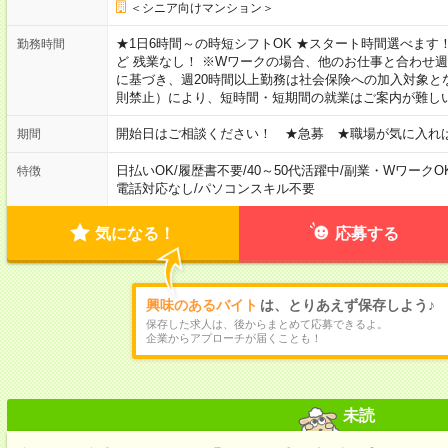
＜シニア向けマンション＞
★1日6時間～の時短シフトOK ★スタート時間選べます！ 7:00～16
勤務時間
ど 残業なし！ ※Wワークの場合、他のお仕事と合わせ週
に基づき、週20時間以上勤務は社会保険への加入対象と
則禁止）により、短時間・短期間の就業はご案内が難し
開始日はご相談ください！ ★急募 ★職場が気に入れ
期間
日払いOK
/
履歴書不要
/
40～50代活躍中
/
副業・WワークO
特徴
電話対応なし
/
パソコンスキル不要
気になる！
応募する
興味のあるバイト
は、とりあえず保存しよう♪
保存した求人は、後からまとめて応募できるよ。
企業からアプローチが届くことも！
未読