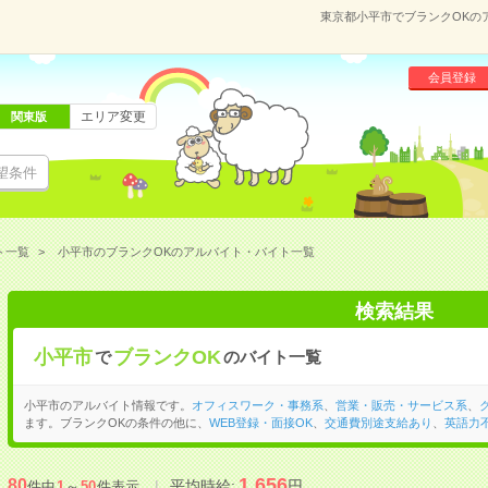
東京都小平市でブランクOKの
会員登録
エリア変更
関東版
望条件
ト一覧
小平市のブランクOKのアルバイト・バイト一覧
検索結果
小平市
ブランクOK
で
のバイト一覧
小平市のアルバイト情報です。
オフィスワーク・事務系
、
営業・販売・サービス系
、
ます。ブランクOKの条件の他に、
WEB登録・面接OK
、
交通費別途支給あり
、
英語力
1,656
80
平均時給:
円
件中
1
～
50
件表示