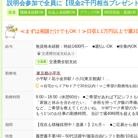
説明会参加で全員に【現金2千円相当プレゼン
派遣
職種未経験OK
社会人未経験OK
ブランクOK
WEB登録・面接OK
≪まずは相談だけでもOK！≫日収1.1万円以上で週3
無資格未経験：時給1400円～ ■週払いOK ■扶養内OK 
給与
交通費別途支給あり
交通費全額支給
交通費
東京都小平市
勤務地
小平駅
/
花小金井駅
/
小川(東京都)駅
/
…
≪自宅からドアtoドアで30分以内！≫ご希望の勤務地を紹
9:00～18:00（休憩60分） ■ご希望があれば下記シフトもOK！ 
勤務時間
「家族と休みを合わせたい」 「余裕を持って夕飯の準備
など、ご希望を教えてくださいね。 ※Wワーク希望の方
もう1つのお仕事の勤務時間。 合計で週40時間を超える
【現在も積極採用中！急募！】2カ月～ ■ご応募から最
期間
履歴書不要
/
40～50代活躍中
/
服装自由
/
シフト勤務
/
10名
特徴