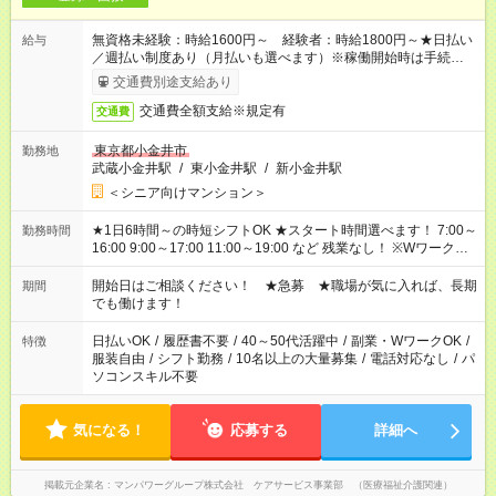
無資格未経験：時給1600円～ 経験者：時給1800円～★日払い
給与
／週払い制度あり（月払いも選べます）※稼働開始時は手続き完
了次第のお支払いとなります。
交通費別途支給あり
交通費全額支給※規定有
交通費
東京都小金井市
勤務地
武蔵小金井駅
/
東小金井駅
/
新小金井駅
＜シニア向けマンション＞
★1日6時間～の時短シフトOK ★スタート時間選べます！ 7:00～
勤務時間
16:00 9:00～17:00 11:00～19:00 など 残業なし！ ※Wワークの
場合、他のお仕事と合わせ週40時間超の就業はご案内できませ
ん ※法令に基づき、週20時間以上勤務は社会保険への加入対象
開始日はご相談ください！ ★急募 ★職場が気に入れば、長期
期間
となります ※労働者派遣法（日雇い派遣の原則禁止）により、
でも働けます！
短時間・短期間の就業はご案内が難しい場合があります
日払いOK
/
履歴書不要
/
40～50代活躍中
/
副業・WワークOK
/
特徴
服装自由
/
シフト勤務
/
10名以上の大量募集
/
電話対応なし
/
パ
ソコンスキル不要
気になる！
応募する
詳細へ
掲載元企業名
マンパワーグループ株式会社 ケアサービス事業部 （医療福祉介護関連）