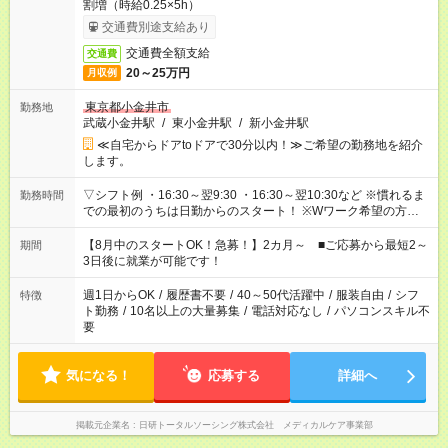
割増（時給0.25×5h）
交通費別途支給あり
交通費全額支給
交通費
20～25万円
月収例
東京都小金井市
勤務地
武蔵小金井駅
/
東小金井駅
/
新小金井駅
≪自宅からドアtoドアで30分以内！≫ご希望の勤務地を紹介
します。
▽シフト例 ・16:30～翌9:30 ・16:30～翌10:30など ※慣れるま
勤務時間
での最初のうちは日勤からのスタート！ ※Wワーク希望の方へ
今ご覧のお仕事で希望する勤務時間と、もう1つのお仕事の勤務
時間。 合計で週40時間を超える場合は応募できません。
【8月中のスタートOK！急募！】2カ月～ ■ご応募から最短2～
期間
3日後に就業が可能です！
週1日からOK
/
履歴書不要
/
40～50代活躍中
/
服装自由
/
シフ
特徴
ト勤務
/
10名以上の大量募集
/
電話対応なし
/
パソコンスキル不
要
気になる！
応募する
詳細へ
掲載元企業名
日研トータルソーシング株式会社 メディカルケア事業部