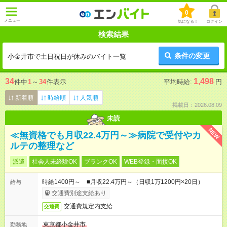
0
メニュー
気になる！
ログイン
検索結果
条件の変更
小金井市で土日祝日が休みのバイト一覧
34
1,498
件中
1
～
34
件表示
平均時給:
円
新着順
時給順
人気順
掲載日：2026.08.09
未読
NEW
≪無資格でも月収22.4万円～≫病院で受付やカ
ルテの整理など
派遣
社会人未経験OK
ブランクOK
WEB登録・面接OK
時給1400円～ ■月収22.4万円～（日収1万1200円×20日）
給与
交通費別途支給あり
交通費規定内支給
交通費
東京都小金井市
勤務地