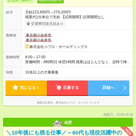
正社員（新卒）
職種未経験OK
月給223,690円～279,200円
給与
残業代1分単位で支給 【試用期間】試用期間なし
交通費別途支給あり
東京都小金井市
勤務地
東京都小金井市
株式会社コプロ・ホールディングス
8:00～17:00
勤務時間
実働時間：8時間/日 休憩1時間 残業はほとんどなく、定時で帰れ
る日が多い働き方です。 毎日の業務は進捗管理や事務が中心な
ので、 「今日やるべき仕事」が終われば、自然と区切りをつけ
10名以上の大量募集
特徴
やすいのが特長。 突発的な対応も少なく、無理をさせない働き
方を大切にしています。
気になる！
応募する
詳細へ
掲載元企業名
株式会社コプロ・ホールディングス
掲載日：2026.08.09
未読
NEW
＼10年後にも残る仕事／～60代も現役活躍中の