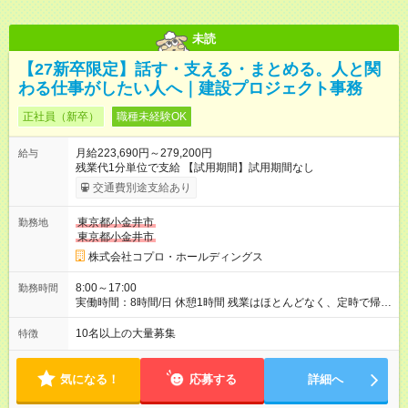
未読
【27新卒限定】話す・支える・まとめる。人と関
わる仕事がしたい人へ｜建設プロジェクト事務
正社員（新卒）
職種未経験OK
月給223,690円～279,200円
給与
残業代1分単位で支給 【試用期間】試用期間なし
交通費別途支給あり
東京都小金井市
勤務地
東京都小金井市
株式会社コプロ・ホールディングス
8:00～17:00
勤務時間
実働時間：8時間/日 休憩1時間 残業はほとんどなく、定時で帰れ
る日が多い働き方です。 毎日の業務は進捗管理や事務が中心な
ので、 「今日やるべき仕事」が終われば、自然と区切りをつけ
10名以上の大量募集
特徴
やすいのが特長。 突発的な対応も少なく、無理をさせない働き
方を大切にしています。
気になる！
応募する
詳細へ