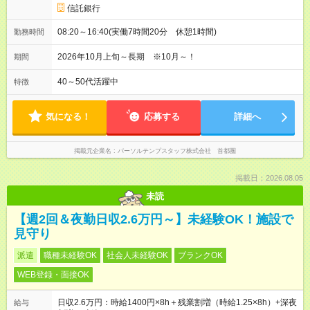
信託銀行
08:20～16:40(実働7時間20分 休憩1時間)
勤務時間
2026年10月上旬～長期 ※10月～！
期間
40～50代活躍中
特徴
気になる！
応募する
詳細へ
掲載元企業名
パーソルテンプスタッフ株式会社 首都圏
掲載日：2026.08.05
未読
【週2回＆夜勤日収2.6万円～】未経験OK！施設で
見守り
派遣
職種未経験OK
社会人未経験OK
ブランクOK
WEB登録・面接OK
日収2.6万円：時給1400円×8h＋残業割増（時給1.25×8h）+深夜
給与