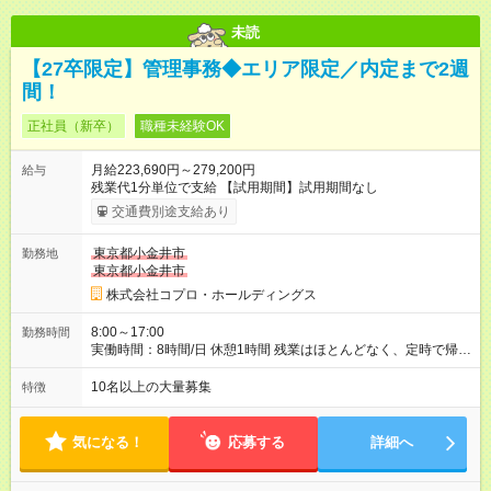
未読
【27卒限定】管理事務◆エリア限定／内定まで2週
間！
正社員（新卒）
職種未経験OK
月給223,690円～279,200円
給与
残業代1分単位で支給 【試用期間】試用期間なし
交通費別途支給あり
東京都小金井市
勤務地
東京都小金井市
株式会社コプロ・ホールディングス
8:00～17:00
勤務時間
実働時間：8時間/日 休憩1時間 残業はほとんどなく、定時で帰れ
る日が多い働き方です。 毎日の業務は進捗管理や事務が中心な
ので、 「今日やるべき仕事」が終われば、自然と区切りをつけ
10名以上の大量募集
特徴
やすいのが特長。 突発的な対応も少なく、無理をさせない働き
方を大切にしています。
気になる！
応募する
詳細へ