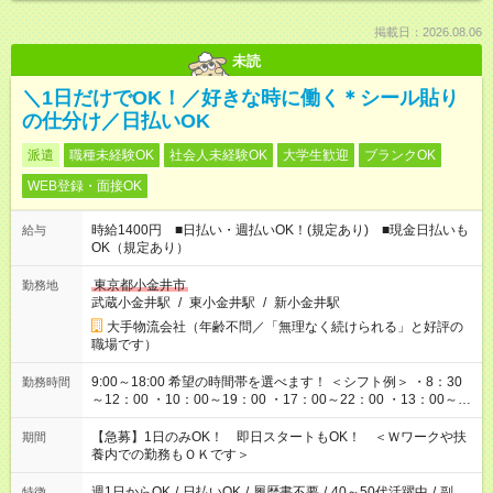
掲載日：2026.08.06
未読
＼1日だけでOK！／好きな時に働く＊シール貼り
の仕分け／日払いOK
派遣
職種未経験OK
社会人未経験OK
大学生歓迎
ブランクOK
WEB登録・面接OK
時給1400円 ■日払い・週払いOK！(規定あり) ■現金日払いも
給与
OK（規定あり）
東京都小金井市
勤務地
武蔵小金井駅
/
東小金井駅
/
新小金井駅
大手物流会社（年齢不問／「無理なく続けられる」と好評の
職場です）
9:00～18:00 希望の時間帯を選べます！ ＜シフト例＞ ・8：30
勤務時間
～12：00 ・10：00～19：00 ・17：00～22：00 ・13：00～
22：00 ・22：00～翌6：00 など
【急募】1日のみOK！ 即日スタートもOK！ ＜Ｗワークや扶
期間
養内での勤務もＯＫです＞
週1日からOK
/
日払いOK
/
履歴書不要
/
40～50代活躍中
/
副
特徴