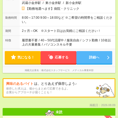
武蔵小金井駅
/
東小金井駅
/
新小金井駅
【勤務地選べます】病院・クリニック
8:00～17:00 9:00～18:00など ※ご希望の時間帯をご相談くださ
勤務時間
い。
2ヶ月～OK ※スタート日はお気軽にご相談ください！
期間
履歴書不要
/
40～50代活躍中
/
服装自由
/
シフト勤務
/
10名以
特徴
上の大量募集
/
パソコンスキル不要
気になる！
応募する
詳細へ
掲載元企業名
株式会社スタッフサービス メディカル事業本部
興味のあるバイト
は、とりあえず保存しよう♪
保存した求人は、後からまとめて応募できるよ。
企業からアプローチが届くことも！
掲載日：2026.08.09
未読