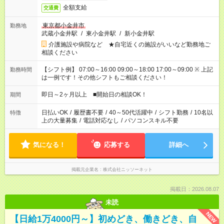
全額支給
交通費
東京都小金井市
勤務地
武蔵小金井駅
/
東小金井駅
/
新小金井駅
介護施設や病院など ★自宅近くの施設がいいなど勤務地ご
相談ください
【シフト例】 07:00～16:00 09:00～18:00 17:00～09:00 ※ 上記
勤務時間
は一例です！その他シフトもご相談ください！
即日～2ヶ月以上 ■開始日の相談OK！
期間
日払いOK
/
履歴書不要
/
40～50代活躍中
/
シフト勤務
/
10名以
特徴
上の大量募集
/
電話対応なし
/
パソコンスキル不要
気になる！
応募する
詳細へ
掲載元企業名
株式会社ニッソーネット
掲載日：2026.08.07
未読
NEW
【日給1万4000円～】初めどき、働きどき、自