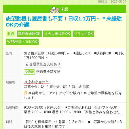
掲載日：2026.08.04
未読
志望動機も履歴書も不要！日収1.1万円～＊未経験
OKの介護
派遣
職種未経験OK
社会人未経験OK
ブランクOK
WEB登録・面接OK
無資格未経験：時給1400円～ ■週払いOK ■扶養内OK ■日収
給与
1万1200円以上
交通費別途支給あり
交通費全額支給
交通費
東京都小金井市
勤務地
武蔵小金井駅
/
東小金井駅
/
新小金井駅
≪自宅からドアtoドアで30分以内！≫ご希望の勤務地を紹介
します。
9:00～18:00（休憩60分） ■ご希望があれば下記シフトもOK！
勤務時間
早番 7:00～16:00 遅番 10:00～19:00 「家族と休みを合わせた
い」 「余裕を持って夕飯の準備がしたい」 「できれば残業はし
たくない」 など、ご希望を教えてくださいね。 ※Wワーク希望
【現在も積極採用中！急募！】2カ月～ ■ご応募から最短2～3
期間
の方へ 今ご覧のお仕事で希望する勤務時間と、もう1つのお仕事
日後の就業も相談可能です！