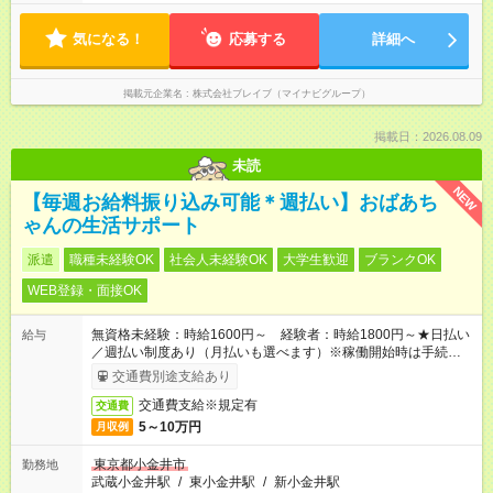
気になる！
応募する
詳細へ
掲載元企業名
株式会社ブレイブ（マイナビグループ）
掲載日：2026.08.09
未読
NEW
【毎週お給料振り込み可能＊週払い】おばあち
ゃんの生活サポート
派遣
職種未経験OK
社会人未経験OK
大学生歓迎
ブランクOK
WEB登録・面接OK
無資格未経験：時給1600円～ 経験者：時給1800円～★日払い
給与
／週払い制度あり（月払いも選べます）※稼働開始時は手続き完
了次第のお支払いとなります。
交通費別途支給あり
交通費支給※規定有
交通費
5～10万円
月収例
東京都小金井市
勤務地
武蔵小金井駅
/
東小金井駅
/
新小金井駅