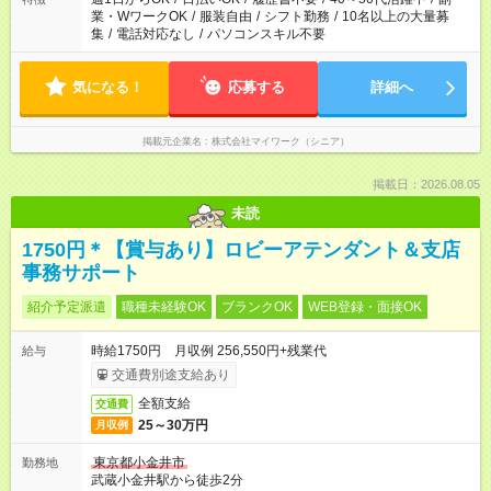
業・WワークOK
/
服装自由
/
シフト勤務
/
10名以上の大量募
集
/
電話対応なし
/
パソコンスキル不要
気になる！
応募する
詳細へ
掲載元企業名
株式会社マイワーク（シニア）
掲載日：2026.08.05
未読
1750円＊【賞与あり】ロビーアテンダント＆支店
事務サポート
紹介予定派遣
職種未経験OK
ブランクOK
WEB登録・面接OK
時給1750円 月収例 256,550円+残業代
給与
交通費別途支給あり
全額支給
交通費
25～30万円
月収例
東京都小金井市
勤務地
武蔵小金井駅から徒歩2分