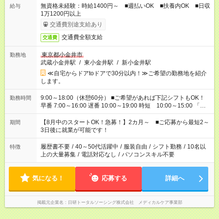
無資格未経験：時給1400円～ ■週払いOK ■扶養内OK ■日収
給与
1万1200円以上
交通費別途支給あり
交通費全額支給
交通費
東京都小金井市
勤務地
武蔵小金井駅
/
東小金井駅
/
新小金井駅
≪自宅からドアtoドアで30分以内！≫ご希望の勤務地を紹介
します。
9:00～18:00（休憩60分） ■ご希望があれば下記シフトもOK！
勤務時間
早番 7:00～16:00 遅番 10:00～19:00 時短 10:00～15:00 「家
族と休みを合わせたい」 「余裕を持って夕飯の準備がしたい」
「できれば残業はしたくない」 など、ご希望を教えてください
【8月中のスタートOK！急募！】2カ月～ ■ご応募から最短2～
期間
ね。 ※Wワーク希望の方へ 今ご覧のお仕事で希望する勤務時間
3日後に就業が可能です！
と、もう1つのお仕事の勤務時間。 合計で週40時間を超える場
合は応募できません。
履歴書不要
/
40～50代活躍中
/
服装自由
/
シフト勤務
/
10名以
特徴
上の大量募集
/
電話対応なし
/
パソコンスキル不要
気になる！
応募する
詳細へ
掲載元企業名
日研トータルソーシング株式会社 メディカルケア事業部