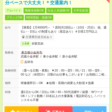
分ペースで大丈夫！＊交通案内！
アルバイト
職種未経験OK
社会人未経験OK
大学生歓迎
ブランクOK
WEB登録・面接OK
【夜勤】1万4000円～ ＊原則月2回払い（10日・25日） 他、週
給与
払い・日払いの制度もあり（規定あり）＃日収1万円以上
交通費別途支給あり
全額支給
交通費
東京都小金井市
勤務地
武蔵小金井駅
/
東小金井駅
/
新小金井駅
吉祥寺
（選べる日勤・夜勤） ▼20：00～翌5：00／21：00～翌6：
勤務時間
00 など（休憩1h） 日勤のお仕事もございます！お気軽にご相談
ください！
研修後即日～OK ★短期・長期の就業も大歓迎＃急募
期間
週1日からOK
/
日払いOK
/
40～50代活躍中
/
副業・Wワーク
特徴
OK
/
シフト勤務
/
10名以上の大量募集
/
電話対応なし
/
パソコ
ンスキル不要