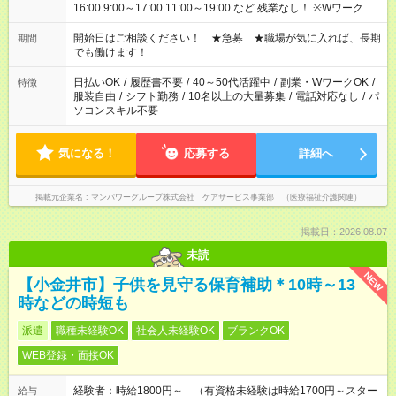
16:00 9:00～17:00 11:00～19:00 など 残業なし！ ※Wワークの
場合、他のお仕事と合わせ週40時間超の就業はご案内できませ
ん ※法令に基づき、週20時間以上勤務は社会保険への加入対象
開始日はご相談ください！ ★急募 ★職場が気に入れば、長期
期間
となります ※労働者派遣法（日雇い派遣の原則禁止）により、
でも働けます！
短時間・短期間の就業はご案内が難しい場合があります
日払いOK
/
履歴書不要
/
40～50代活躍中
/
副業・WワークOK
/
特徴
服装自由
/
シフト勤務
/
10名以上の大量募集
/
電話対応なし
/
パ
ソコンスキル不要
気になる！
応募する
詳細へ
掲載元企業名
マンパワーグループ株式会社 ケアサービス事業部 （医療福祉介護関連）
掲載日：2026.08.07
未読
NEW
【小金井市】子供を見守る保育補助＊10時～13
時などの時短も
派遣
職種未経験OK
社会人未経験OK
ブランクOK
WEB登録・面接OK
経験者：時給1800円～ （有資格未経験は時給1700円～スター
給与