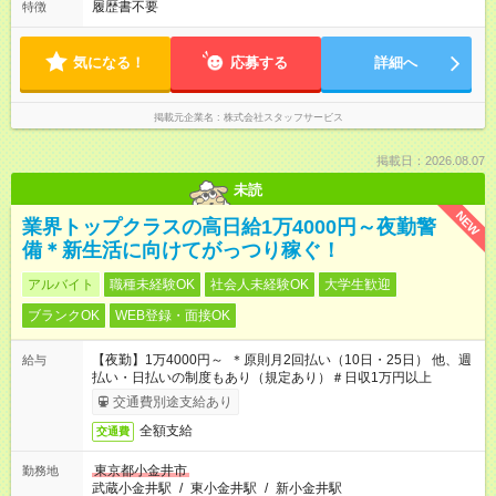
履歴書不要
特徴
気になる！
応募する
詳細へ
掲載元企業名
株式会社スタッフサービス
掲載日：2026.08.07
未読
NEW
業界トップクラスの高日給1万4000円～夜勤警
備＊新生活に向けてがっつり稼ぐ！
アルバイト
職種未経験OK
社会人未経験OK
大学生歓迎
ブランクOK
WEB登録・面接OK
【夜勤】1万4000円～ ＊原則月2回払い（10日・25日） 他、週
給与
払い・日払いの制度もあり（規定あり）＃日収1万円以上
交通費別途支給あり
全額支給
交通費
東京都小金井市
勤務地
武蔵小金井駅
/
東小金井駅
/
新小金井駅