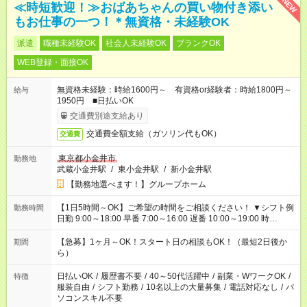
NEW
≪時短歓迎！≫おばあちゃんの買い物付き添い
もお仕事の一つ！＊無資格・未経験OK
派遣
職種未経験OK
社会人未経験OK
ブランクOK
WEB登録・面接OK
無資格未経験：時給1600円～ 有資格or経験者：時給1800円～
給与
1950円 ■日払いOK
交通費別途支給あり
交通費全額支給（ガソリン代もOK）
交通費
東京都小金井市
勤務地
武蔵小金井駅
/
東小金井駅
/
新小金井駅
【勤務地選べます！】グループホーム
【1日5時間～OK】ご希望の時間をご相談ください！ ▼シフト例
勤務時間
日勤 9:00～18:00 早番 7:00～16:00 遅番 10:00～19:00 時
短 10:00～15:00 上記はあくまで一例です。 「夕方までには帰宅
しておきたい」 「朝はゆっくりのスタートがいい」 「お昼の時
【急募】1ヶ月～OK！スタート日の相談もOK！（最短2日後か
期間
間を有効に使いたい」 など、ご希望があれば教えてください
ら）
ね。
日払いOK
/
履歴書不要
/
40～50代活躍中
/
副業・WワークOK
/
特徴
服装自由
/
シフト勤務
/
10名以上の大量募集
/
電話対応なし
/
パ
ソコンスキル不要