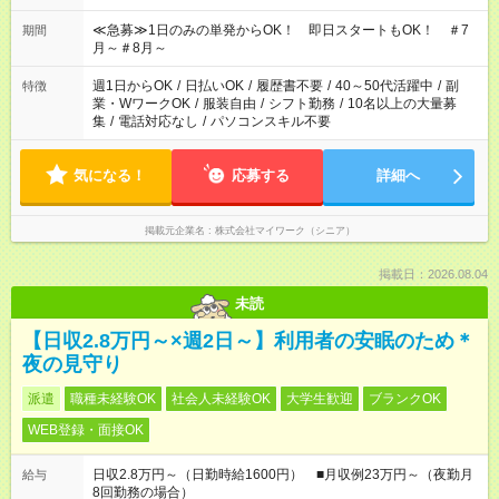
17:00～22:00 13:00～22:00 22:00～翌6:00 など
≪急募≫1日のみの単発からOK！ 即日スタートもOK！ ＃7
期間
月～＃8月～
週1日からOK
/
日払いOK
/
履歴書不要
/
40～50代活躍中
/
副
特徴
業・WワークOK
/
服装自由
/
シフト勤務
/
10名以上の大量募
集
/
電話対応なし
/
パソコンスキル不要
気になる！
応募する
詳細へ
掲載元企業名
株式会社マイワーク（シニア）
掲載日：2026.08.04
未読
【日収2.8万円～×週2日～】利用者の安眠のため＊
夜の見守り
派遣
職種未経験OK
社会人未経験OK
大学生歓迎
ブランクOK
WEB登録・面接OK
日収2.8万円～（日勤時給1600円） ■月収例23万円～（夜勤月
給与
8回勤務の場合）