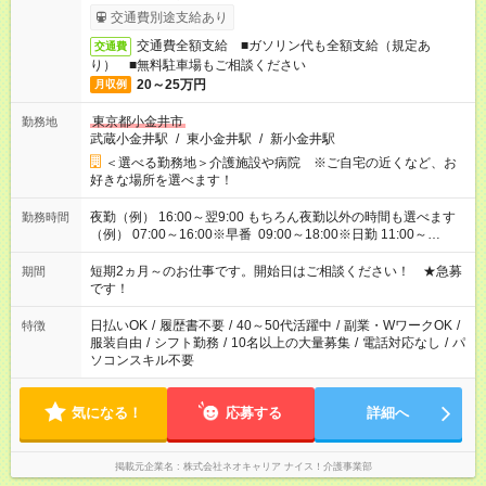
交通費別途支給あり
交通費全額支給 ■ガソリン代も全額支給（規定あ
交通費
り） ■無料駐車場もご相談ください
20～25万円
月収例
東京都小金井市
勤務地
武蔵小金井駅
/
東小金井駅
/
新小金井駅
＜選べる勤務地＞介護施設や病院 ※ご自宅の近くなど、お
好きな場所を選べます！
夜勤（例） 16:00～翌9:00 もちろん夜勤以外の時間も選べます
勤務時間
（例） 07:00～16:00※早番 09:00～18:00※日勤 11:00～
20:00※遅番 ※時間は、固定・選べる施設もあるので、ご希望が
あれば調整できます！ ※シフト制。勤務地により実働時間が異
短期2ヵ月～のお仕事です。開始日はご相談ください！ ★急募
期間
なります。★家庭の都合でお休みが必要な場合も遠慮なくご相談
です！
ください。
日払いOK
/
履歴書不要
/
40～50代活躍中
/
副業・WワークOK
/
特徴
服装自由
/
シフト勤務
/
10名以上の大量募集
/
電話対応なし
/
パ
ソコンスキル不要
気になる！
応募する
詳細へ
掲載元企業名
株式会社ネオキャリア ナイス！介護事業部