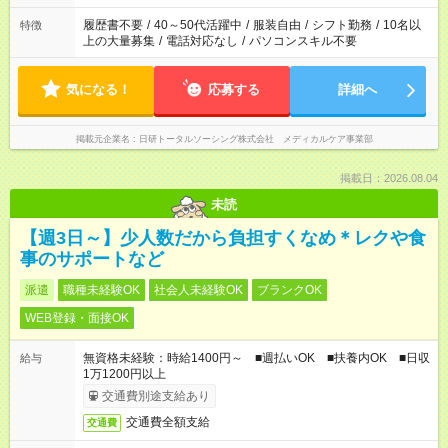
の勤務時間。 合計で週40時間を超える場合は応募できません。
履歴書不要
/
40～50代活躍中
/
服装自由
/
シフト勤務
/
10名以
特徴
上の大量募集
/
電話対応なし
/
パソコンスキル不要
気になる！
応募する
詳細へ
掲載元企業名
日研トータルソーシング株式会社 メディカルケア事業部
掲載日：2026.08.04
未読
【週3日～】少人数だから負担すくなめ＊レクや食
事のサポートなど
派遣
職種未経験OK
社会人未経験OK
ブランクOK
WEB登録・面接OK
無資格未経験：時給1400円～ ■週払いOK ■扶養内OK ■日収
給与
1万1200円以上
交通費別途支給あり
交通費全額支給
交通費