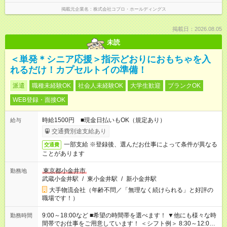
掲載元企業名
株式会社コプロ・ホールディングス
掲載日：2026.08.05
未読
＜単発＊シニア応援＞指示どおりにおもちゃを入
れるだけ！カプセルトイの準備！
派遣
職種未経験OK
社会人未経験OK
大学生歓迎
ブランクOK
WEB登録・面接OK
時給1500円 ■現金日払いもOK（規定あり）
給与
交通費別途支給あり
一部支給 ※登録後、選んだお仕事によって条件が異なる
交通費
ことがあります
東京都小金井市
勤務地
武蔵小金井駅
/
東小金井駅
/
新小金井駅
大手物流会社（年齢不問／「無理なく続けられる」と好評の
職場です！）
9:00～18:00など ■希望の時間帯を選べます！ ▼他にも様々な時
勤務時間
間帯でお仕事をご用意しています！ ＜シフト例＞ 8:30～12:00