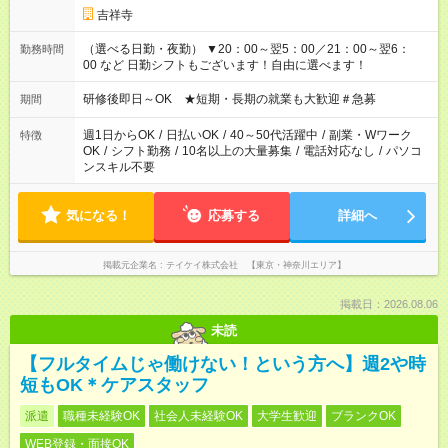
吉祥寺
（選べる日勤・夜勤） ▼20：00～翌5：00／21：00～翌6：
勤務時間
00 など 日勤シフトもございます！自由に選べます！
研修後即日～OK ★短期・長期の就業も大歓迎＃急募
期間
週1日からOK
/
日払いOK
/
40～50代活躍中
/
副業・Wワーク
特徴
OK
/
シフト勤務
/
10名以上の大量募集
/
電話対応なし
/
パソコ
ンスキル不要
気になる！
応募する
詳細へ
掲載元企業名
テイケイ株式会社 【東京・神奈川エリア】
掲載日：2026.08.06
未読
【フルタイムじゃ働けない！という方へ】週2や時
短もOK＊ケアスタッフ
派遣
職種未経験OK
社会人未経験OK
大学生歓迎
ブランクOK
WEB登録・面接OK