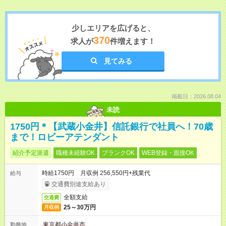
少しエリアを広げると、
370
求人が
件増えます！
見てみる
掲載日：2026.08.04
未読
1750円＊【武蔵小金井】信託銀行で社員へ！70歳
まで！ロビーアテンダント
紹介予定派遣
職種未経験OK
ブランクOK
WEB登録・面接OK
時給1750円 月収例 256,550円+残業代
給与
交通費別途支給あり
全額支給
交通費
25～30万円
月収例
東京都小金井市
勤務地