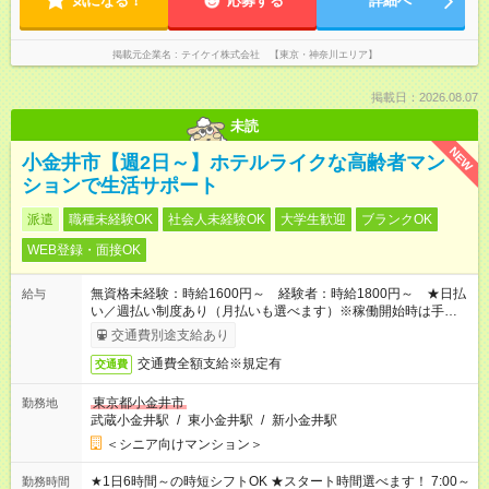
気になる！
応募する
詳細へ
掲載元企業名
テイケイ株式会社 【東京・神奈川エリア】
掲載日：2026.08.07
未読
NEW
小金井市【週2日～】ホテルライクな高齢者マン
ションで生活サポート
派遣
職種未経験OK
社会人未経験OK
大学生歓迎
ブランクOK
WEB登録・面接OK
無資格未経験：時給1600円～ 経験者：時給1800円～ ★日払
給与
い／週払い制度あり（月払いも選べます）※稼働開始時は手続き
完了次第のお支払いとなります。
交通費別途支給あり
交通費全額支給※規定有
交通費
東京都小金井市
勤務地
武蔵小金井駅
/
東小金井駅
/
新小金井駅
＜シニア向けマンション＞
★1日6時間～の時短シフトOK ★スタート時間選べます！ 7:00～
勤務時間