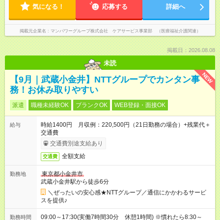
気になる！
応募する
詳細へ
掲載元企業名
マンパワーグループ株式会社 ケアサービス事業部 （医療福祉介護関連）
掲載日：2026.08.08
未読
NEW
【9月｜武蔵小金井】NTTグループでカンタン事
務！お休み取りやすい
派遣
職種未経験OK
ブランクOK
WEB登録・面接OK
時給1400円 月収例：220,500円（21日勤務の場合）+残業代＋
給与
交通費
交通費別途支給あり
全額支給
交通費
東京都小金井市
勤務地
武蔵小金井駅から徒歩6分
＼ぜったいの安心感★NTTグループ／通信にかかわるサービ
スを提供♪
09:00～17:30(実働7時間30分 休憩1時間) ※慣れたら8:30～
勤務時間