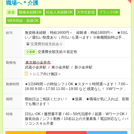
職場へ＊介護
派遣
職種未経験OK
社会人未経験OK
大学生歓迎
ブランクOK
WEB登録・面接OK
無資格未経験：時給1600円～ 経験者：時給1800円～ ★日払
給与
い／週払い制度あり（月払いも選べます）※稼働開始時は手続き
完了次第のお支払いとなります。
交通費別途支給あり
交通費全額支給※規定有
交通費
東京都小金井市
勤務地
武蔵小金井駅
/
東小金井駅
/
新小金井駅
＜シニア向け施設＞
★1日6時間～の時短シフトOK ★スタート時間選べます！ 7:00～
勤務時間
16:00 9:00～17:00 11:00～19:00 など 残業なし！ ※Wワークの
場合、他のお仕事と合わせ週40時間超の就業はご案内できませ
ん ※法令に基づき、週20時間以上勤務は社会保険への加入対象
開始日はご相談ください！ ★急募 ★職場が気に入れば、長期
期間
となります ※労働者派遣法（日雇い派遣の原則禁止）により、
でも働けます！
短時間・短期間の就業はご案内が難しい場合があります
日払いOK
/
履歴書不要
/
40～50代活躍中
/
副業・WワークOK
/
特徴
服装自由
/
シフト勤務
/
10名以上の大量募集
/
電話対応なし
/
パ
ソコンスキル不要