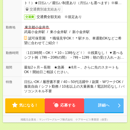
ト！）★日払い／週払い制度あり（月払いも選べます）※稼働開
始時は手続き完了次第のお支払いとなります★フルタイムできる
交通費別途支給あり
方は100円アップ！
交通費全額支給 ※規定あり
交通費
東京都小金井市
勤務地
武蔵小金井駅
/
東小金井駅
/
新小金井駅
認可保育園 ＊職場見学OK！＊駅チカ、車通勤OKなどご希
望に合わせてご紹介！
〈1日3時間～OK！＊10～13時など！〉 ※残業なし！ ▼選べる
勤務時間
シフト例（7時～20時の間） ・7時～12時：朝の受け入れ～お昼
の準備 ・10時～13時：園児の見守り～お昼の補助 ・9時～16
時：帰りの会まで！子供の成長を見守る ・15時～20時：夜のお
最短2ヶ月～長期 ★急募 ★8月～、さらに先のスタートも
期間
迎えサポート
OK！開始日ご相談ください。
日払いOK
/
履歴書不要
/
40～50代活躍中
/
副業・WワークOK
/
特徴
服装自由
/
シフト勤務
/
10名以上の大量募集
/
電話対応なし
/
パ
ソコンスキル不要
気になる！
応募する
詳細へ
掲載元企業名
マンパワーグループ株式会社 ケアサービス事業部（保育）