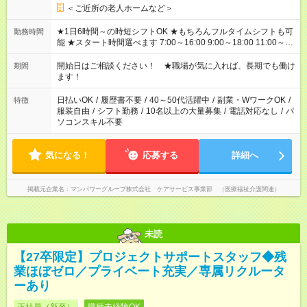
＜ご近所の老人ホームなど＞
★1日6時間～の時短シフトOK ★もちろんフルタイムシフトも可
勤務時間
能 ★スタート時間選べます 7:00～16:00 9:00～18:00 11:00～
20:00 など 残業なし！ ※Wワークの場合、他のお仕事と合わせ
週40時間超の就業はご案内できません ※法令に基づき、週20時
開始日はご相談ください！ ★職場が気に入れば、長期でも働け
期間
間以上勤務は社会保険への加入対象となります ※労働者派遣法
ます！
（日雇い派遣の原則禁止）により、短時間・短期間の就業はご
案内が難しい場合があります
日払いOK
/
履歴書不要
/
40～50代活躍中
/
副業・WワークOK
/
特徴
服装自由
/
シフト勤務
/
10名以上の大量募集
/
電話対応なし
/
パ
ソコンスキル不要
気になる！
応募する
詳細へ
掲載元企業名
マンパワーグループ株式会社 ケアサービス事業部 （医療福祉介護関連）
未読
【27卒限定】プロジェクトサポートスタッフ◆残
業ほぼゼロ／プライベート充実／専属リクルータ
ーあり