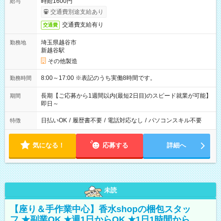
時給1600円
給与
交通費別途支給あり
交通費支給有り
交通費
埼玉県越谷市
勤務地
新越谷駅
その他製造
8:00～17:00 ※表記のうち実働8時間です。
勤務時間
長期【ご応募から1週間以内(最短2日目)のスピード就業が可能】
期間
即日～
日払いOK
/
履歴書不要
/
電話対応なし
/
パソコンスキル不要
特徴
気になる！
応募する
詳細へ
未読
【座り＆手作業中心】香水shopの梱包スタッ
フ ★副業OK ★週1日からOK ★1日1時間から