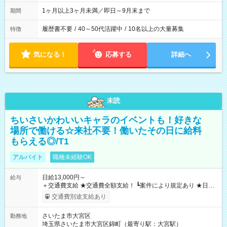
1ヶ月以上3ヶ月未満／即日～9月末まで
期間
履歴書不要
/
40～50代活躍中
/
10名以上の大量募集
特徴
気になる！
応募する
詳細へ
未読
ちいさいかわいいキャラのイベントも！好きな
場所で働ける☆来社不要！働いたその日に給料
もらえる◎/T1
アルバイト
職種未経験OK
日給13,000円～
給与
＋交通費支給 ★交通費全額支給！ ┗案件により規定あり ★日払
いOK！（規定あり） ┗働いたその日に現金GET♪ お仕事後はコ
交通費別途支給あり
ンビニATMから 日払い分を引き落とせます！ 【試用期間】試
用期間なし
さいたま市大宮区
勤務地
埼玉県さいたま市大宮区錦町（最寄り駅：大宮駅）