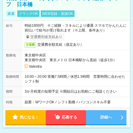
フ 日本橋
派遣
ブランクOK
WEB登録・面接OK
時給1800円 ※ご経験・スキルにより優遇 スマホでかんたんに
給与
前払いで給与が受け取れます（※上限、条件あり）
交通費別途支給あり
交通費全額支給（規定あり）
交通費
東京都中央区
勤務地
東京都中央区 東京メトロ 日本橋駅から直結（徒歩1分）
Valextra
10:00～20:00 実働7.5時間／休憩1.5時間 営業時間に合わせた
勤務時間
シフト制
3か月程度の短期予定 ※開始日はお気軽にご相談ください
期間
副業・WワークOK
/
シフト勤務
/
パソコンスキル不要
特徴
気になる！
応募する
詳細へ