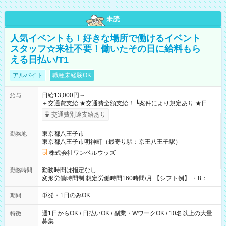
未読
人気イベントも！好きな場所で働けるイベント
スタッフ☆来社不要！働いたその日に給料もら
える日払い/T1
アルバイト
職種未経験OK
日給13,000円～
給与
＋交通費支給 ★交通費全額支給！ ┗案件により規定あり ★日払
いOK！（規定あり） ┗働いたその日に現金GET♪ お仕事後はコ
交通費別途支給あり
ンビニATMから 日払い分を引き落とせます！ 【試用期間】試
用期間なし
東京都八王子市
勤務地
東京都八王子市明神町（最寄り駅：京王八王子駅）
株式会社ワンベルウッズ
勤務時間は指定なし
勤務時間
変形労働時間制 想定労働時間160時間/月 【シフト例】 ・8：00
～21：00
単発・1日のみOK
期間
週1日からOK / 日払いOK / 副業・WワークOK / 10名以上の大量
特徴
募集