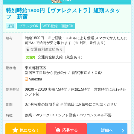
特別時給1800円【ヴァレクストラ】短期スタッ
フ 新宿
派遣
ブランクOK
WEB登録・面接OK
時給1800円 ※ご経験・スキルにより優遇 スマホでかんたんに
給与
前払いで給与が受け取れます（※上限、条件あり）
交通費別途支給あり
交通費全額支給（規定あり）
交通費
東京都新宿区
勤務地
新宿三丁目駅から徒歩2分
/
新宿(東京メトロ)駅
Valextra
09:30～20:30 実働7.5時間／休憩1.5時間 営業時間に合わせた
勤務時間
シフト制
3か月程度の短期予定 ※開始日はお気軽にご相談ください
期間
副業・WワークOK
/
シフト勤務
/
パソコンスキル不要
特徴
気になる！
応募する
詳細へ