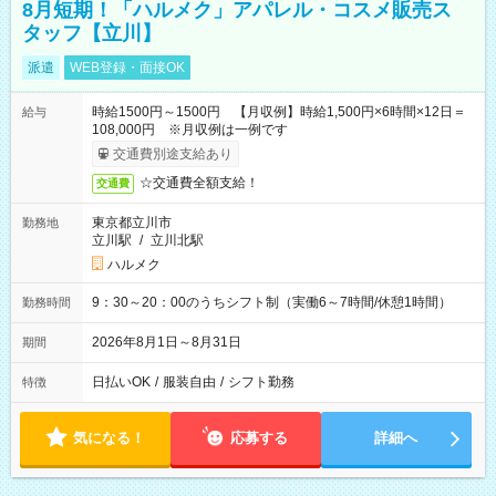
8月短期！「ハルメク」アパレル・コスメ販売ス
タッフ【立川】
派遣
WEB登録・面接OK
時給1500円～1500円 【月収例】時給1,500円×6時間×12日＝
給与
108,000円 ※月収例は一例です
交通費別途支給あり
☆交通費全額支給！
交通費
東京都立川市
勤務地
立川駅
/
立川北駅
ハルメク
9：30～20：00のうちシフト制（実働6～7時間/休憩1時間）
勤務時間
2026年8月1日～8月31日
期間
日払いOK
/
服装自由
/
シフト勤務
特徴
気になる！
応募する
詳細へ