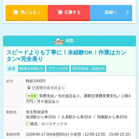
気になる！
応募する
詳細へ
未読
スピードよりも丁寧に！未経験OK！作業はカン
タン×完全座り
派遣
職種未経験OK
ブランクOK
WEB登録・面接OK
時給1500円
給与
交通費別途支給あり
実費支給／当社規定あり。通勤交通費実費支払／上限4
交通費
万円／月※規定あり
埼玉県加須市
勤務地
加須駅から車10分
/
久喜駅から車20分
/
鴻巣駅から車20分
物流・ロジスティクス
(1)09:00-17:00(休憩60分) ※休憩（12:00-12:50、15:00-15:10）
勤務時間