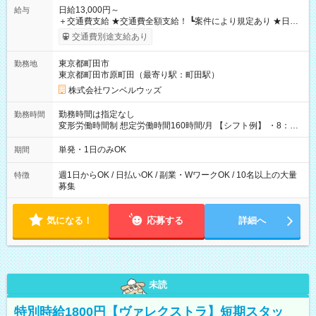
日給13,000円～
給与
＋交通費支給 ★交通費全額支給！ ┗案件により規定あり ★日払
いOK！（規定あり） ┗働いたその日に現金GET♪ お仕事後はコ
交通費別途支給あり
ンビニATMから 日払い分を引き落とせます！ 【試用期間】試
用期間なし
東京都町田市
勤務地
東京都町田市原町田（最寄り駅：町田駅）
株式会社ワンベルウッズ
勤務時間は指定なし
勤務時間
変形労働時間制 想定労働時間160時間/月 【シフト例】 ・8：00
～21：00
単発・1日のみOK
期間
週1日からOK / 日払いOK / 副業・WワークOK / 10名以上の大量
特徴
募集
気になる！
応募する
詳細へ
未読
特別時給1800円【ヴァレクストラ】短期スタッ