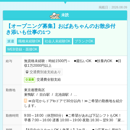
掲載日：2026.08.09
未読
【オープニング募集】おばあちゃんのお散歩付
き添いも仕事の1つ
派遣
職種未経験OK
社会人未経験OK
ブランクOK
WEB登録・面接OK
無資格未経験：時給1500円～ ■週払いOK ■扶養内OK ■日
給与
収1万2000円以上
交通費別途支給あり
交通費全額支給
交通費
東京都豊島区
勤務地
巣鴨駅
/
目白駅
/
北池袋駅
/
…
≪自宅からドアtoドアで30分以内！≫ご希望の勤務地を紹介
します。
9:00～18:00（休憩60分） ■ご希望があれば下記シフトもOK！
勤務時間
早番 7:00～16:00 遅番 10:00～19:00 夜勤 16:30～翌9:30 「家族
と休みを合わせたい」 「余裕を持って夕飯の準備がしたい」
「できれば残業はしたくない」 など、ご希望を教えてください