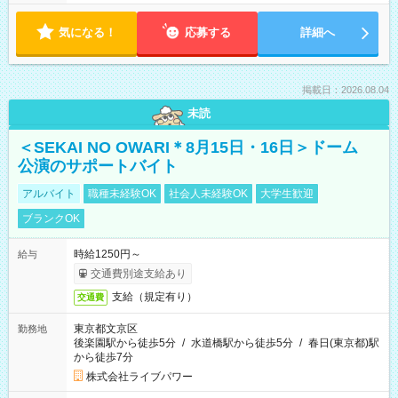
気になる！
応募する
詳細へ
掲載日：2026.08.04
未読
＜SEKAI NO OWARI＊8月15日・16日＞ドーム
公演のサポートバイト
アルバイト
職種未経験OK
社会人未経験OK
大学生歓迎
ブランクOK
時給1250円～
給与
交通費別途支給あり
支給（規定有り）
交通費
東京都文京区
勤務地
後楽園駅から徒歩5分
/
水道橋駅から徒歩5分
/
春日(東京都)駅
から徒歩7分
株式会社ライブパワー