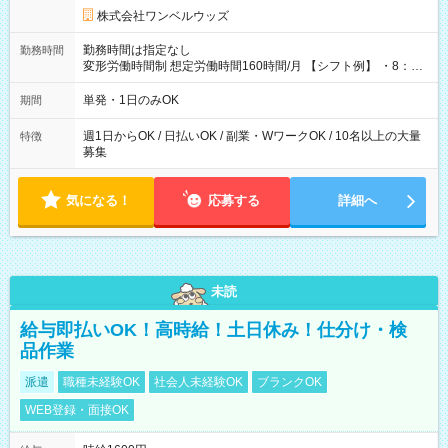
株式会社ワンベルウッズ
勤務時間は指定なし
勤務時間
変形労働時間制 想定労働時間160時間/月 【シフト例】 ・8：00
～21：00
単発・1日のみOK
期間
週1日からOK / 日払いOK / 副業・WワークOK / 10名以上の大量
特徴
募集
気になる！
応募する
詳細へ
未読
給与即払いOK！高時給！土日休み！仕分け・検
品作業
派遣
職種未経験OK
社会人未経験OK
ブランクOK
WEB登録・面接OK