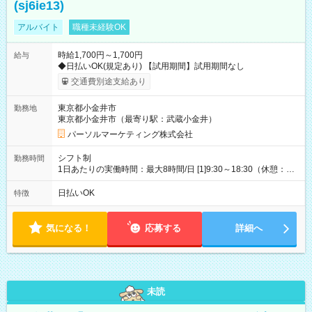
(sj6ie13)
アルバイト
職種未経験OK
時給1,700円～1,700円
給与
◆日払いOK(規定あり) 【試用期間】試用期間なし
交通費別途支給あり
東京都小金井市
勤務地
東京都小金井市（最寄り駅：武蔵小金井）
パーソルマーケティング株式会社
シフト制
勤務時間
1日あたりの実働時間：最大8時間/日 [1]9:30～18:30（休憩：1
時間） [2]15:30～19:30（休憩：なし） ・平日のみ週3日 【土日
祝】9:30～18:30(実働8時間)【平日】15:30～19:30(実働4時間)
日払いOK
特徴
気になる！
応募する
詳細へ
未読