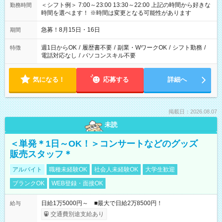
＜シフト例＞ 7:00～23:00 13:30～22:00 上記の時間から好きな
勤務時間
時間を選べます！ ※時間は変更となる可能性があります
急募！8月15日・16日
期間
週1日からOK
/
履歴書不要
/
副業・WワークOK
/
シフト勤務
/
特徴
電話対応なし
/
パソコンスキル不要
気になる！
応募する
詳細へ
掲載日：2026.08.07
未読
＜単発＊1日～OK！＞コンサートなどのグッズ
販売スタッフ＊
アルバイト
職種未経験OK
社会人未経験OK
大学生歓迎
ブランクOK
WEB登録・面接OK
日給1万5000円～ ■最大で日給2万8500円！
給与
交通費別途支給あり