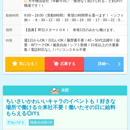
大手物流会社（年齢不問／「無理なく続けられる」と好評の
職場です！）
9:00～18:00（実動8時間） 希望の時間帯を選べます！ ＜シフト
勤務時間
例＞ ・8：30～12：00 ・10：00～19：00 ・17：00～22：00
・13：00～22：00 ・22：00～翌6：00 など
【急募】即日スタートＯＫ！ 単発1日のみから働けます。
期間
週1日からOK
/
日払いOK
/
履歴書不要
/
40～50代活躍中
/
副
特徴
業・WワークOK
/
服装自由
/
シフト勤務
/
10名以上の大量募
集
/
電話対応なし
/
パソコンスキル不要
気になる！
応募する
詳細へ
未読
ちいさいかわいいキャラのイベントも！好きな
場所で働ける☆来社不要！働いたその日に給料
もらえる◎/T1
アルバイト
職種未経験OK