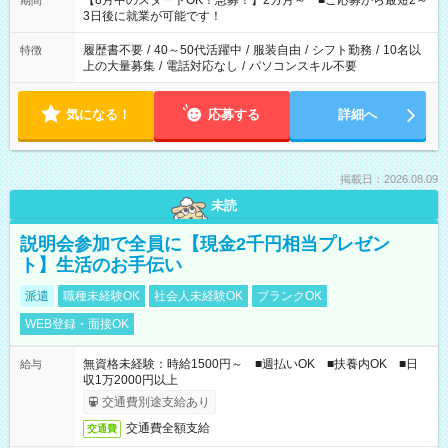
【8月中のスタートOK！急募！】2カ月～ ■ご応募から最短2～
期間
ね。 ※Wワーク希望の方へ 今ご覧のお仕事で希望する勤務時間
3日後に就業が可能です！
と、もう1つのお仕事の勤務時間。 合計で週40時間を超える場
合は応募できません。
履歴書不要
/
40～50代活躍中
/
服装自由
/
シフト勤務
/
10名以
特徴
上の大量募集
/
電話対応なし
/
パソコンスキル不要
気になる！
応募する
詳細へ
掲載日：2026.08.09
未読
説明会参加で全員に【現金2千円相当プレゼン
ト】生活のお手伝い
派遣
職種未経験OK
社会人未経験OK
ブランクOK
WEB登録・面接OK
無資格未経験：時給1500円～ ■週払いOK ■扶養内OK ■日
給与
収1万2000円以上
交通費別途支給あり
交通費全額支給
交通費