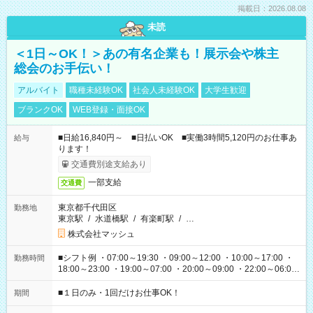
掲載日：2026.08.08
未読
＜1日～OK！＞あの有名企業も！展示会や株主
総会のお手伝い！
アルバイト
職種未経験OK
社会人未経験OK
大学生歓迎
ブランクOK
WEB登録・面接OK
■日給16,840円～ ■日払いOK ■実働3時間5,120円のお仕事あ
給与
ります！
交通費別途支給あり
一部支給
交通費
東京都千代田区
勤務地
東京駅
/
水道橋駅
/
有楽町駅
/
…
株式会社マッシュ
■シフト例 ・07:00～19:30 ・09:00～12:00 ・10:00～17:00 ・
勤務時間
18:00～23:00 ・19:00～07:00 ・20:00～09:00 ・22:00～06:00
etc ★最短で3時間で5,120円のお仕事から 15時間で2万円近く稼
げるお仕事も！ ご希望のお時間に合わせてご紹介！ ※シフトは
■１日のみ・1回だけお仕事OK！
期間
現場によって異なります。 ※勿論、休憩時間はあるのでご安心