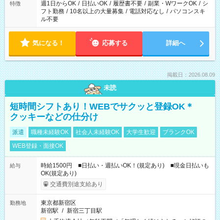
ください！
週1日からOK
/
日払いOK
/
履歴書不要
/
副業・WワークOK
/
シ
特徴
フト勤務
/
10名以上の大量募集
/
電話対応なし
/
パソコンスキ
ル不要
気になる！
応募する
詳細へ
掲載日：2026.08.09
未読
短時間シフトあり！WEBでサクッと登録OK＊
クッキーなどの仕分け
派遣
職種未経験OK
社会人未経験OK
大学生歓迎
ブランクOK
WEB登録・面接OK
時給1500円 ■日払い・週払いOK！(規定あり) ■現金日払いも
給与
OK(規定あり)
交通費別途支給あり
東京都新宿区
勤務地
新宿駅
/
新宿三丁目駅