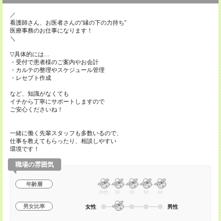
／
看護師さん、お医者さんの“縁の下の力持ち”
医療事務のお仕事になります！
＼
▽具体的には…
・受付で患者様のご案内やお会計
・カルテの整理やスケジュール管理
・レセプト作成
など、知識がなくても
イチから丁寧にサポートしますので
ご安心くださいね！
一緒に働く先輩スタッフも多数いるので、
仕事を教えてもらったり、相談しやすい
環境です！
職場の雰囲気
年齢層
20代
30
40
50
60
男女比率
女性
男性