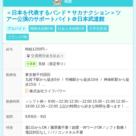
未読
＜日本を代表するバンド＊サカナクション＞ツ
アー公演のサポートバイト＠日本武道館
アルバイト
職種未経験OK
社会人未経験OK
大学生歓迎
ブランクOK
時給1250円～
給与
交通費別途支給あり
支給（規定有り）
交通費
東京都千代田区
勤務地
九段下駅から徒歩5分
/
竹橋駅から徒歩10分
/
神保町駅から徒
歩15分
/
…
株式会社ライブパワー
＜シフト例＞ 9:00～22:30 12:30～22:00 15:30～21:00 12:30～
勤務時間
19:00 12:30～22:00 上記の時間から好きな時間を選べます！ ※
時間は変更となる可能性があります
9月8日・9日
期間
週1日からOK
/
履歴書不要
/
副業・WワークOK
/
シフト勤務
/
特徴
電話対応なし
/
パソコンスキル不要