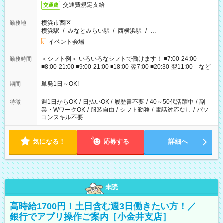
交通費規定支給
交通費
横浜市西区
勤務地
横浜駅
/
みなとみらい駅
/
西横浜駅
/
…
イベント会場
＜シフト例＞ いろいろなシフトで働けます！ ■7:00-24:00
勤務時間
■8:00-21:00 ■9:00-21:00 ■18:00-翌7:00 ■20:30-翌11:00 など
単発1日～OK!
期間
週1日からOK
/
日払いOK
/
履歴書不要
/
40～50代活躍中
/
副
特徴
業・WワークOK
/
服装自由
/
シフト勤務
/
電話対応なし
/
パソ
コンスキル不要
気になる！
応募する
詳細へ
未読
高時給1700円！土日含む週3日働きたい方！／
銀行でアプリ操作ご案内［小金井支店］