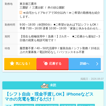
東京都三鷹市
勤務地
三鷹駅
/
三鷹台駅
/
井の頭公園駅
≪自宅からドアtoドアで30分以内！≫ご希望の勤務地を紹介
します。
9:00～18:00（休憩60分） ■ご希望があれば下記シフトもOK！
勤務時間
早番 7:00～16:00 遅番 10:00～19:00 「家族と休みを合わせた
い」 「余裕を持って夕飯の準備がしたい」 「できれば残業はし
たくない」 など、ご希望を教えてくださいね。 ※Wワーク希望
【現在も積極採用中！急募！】2カ月～ ■ご応募から最短2～3
期間
の方へ 今ご覧のお仕事で希望する勤務時間と、もう1つのお仕事
日後の就業も相談可能です！
の勤務時間。 合計で週40時間を超える場合は応募できません。
履歴書不要
/
40～50代活躍中
/
服装自由
/
シフト勤務
/
10名以
特徴
上の大量募集
/
電話対応なし
/
パソコンスキル不要
気になる！
応募する
詳細へ
掲載日：2026.08.07
未読
【シフト自由・現金手渡しOK】iPhoneなどス
マホの充電を繋げるだけ！