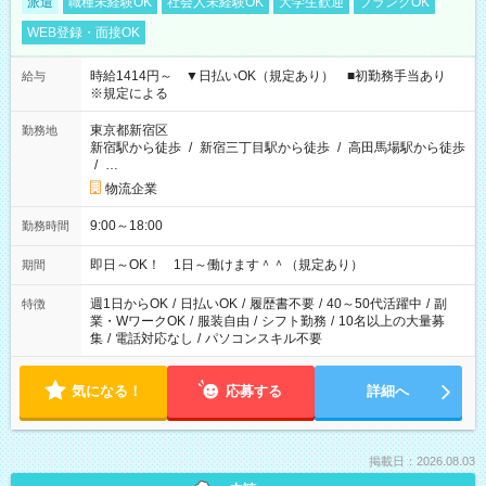
派遣
職種未経験OK
社会人未経験OK
大学生歓迎
ブランクOK
WEB登録・面接OK
時給1414円～ ▼日払いOK（規定あり） ■初勤務手当あり
給与
※規定による
東京都新宿区
勤務地
新宿駅から徒歩
/
新宿三丁目駅から徒歩
/
高田馬場駅から徒歩
/
…
物流企業
9:00～18:00
勤務時間
即日～OK！ 1日～働けます＾＾（規定あり）
期間
週1日からOK
/
日払いOK
/
履歴書不要
/
40～50代活躍中
/
副
特徴
業・WワークOK
/
服装自由
/
シフト勤務
/
10名以上の大量募
集
/
電話対応なし
/
パソコンスキル不要
気になる！
応募する
詳細へ
掲載日：2026.08.03