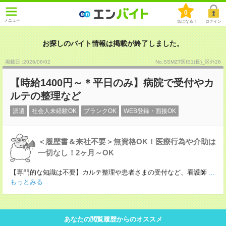
0
メニュー
気になる！
ログイン
お探しのバイト情報は掲載が終了しました。
掲載日 :2026
/
06
/
02
No.SSMZT医IS1(長)_区外26
【時給1400円～＊平日のみ】病院で受付やカ
ルテの整理など
派遣
社会人未経験OK
ブランクOK
WEB登録・面接OK
＜履歴書＆来社不要＞無資格OK！医療行為や介助は
一切なし！2ヶ月～OK
【専門的な知識は不要】カルテ整理や患者さまの受付など、看護師
...
もっとみる
あなたの閲覧履歴からのオススメ