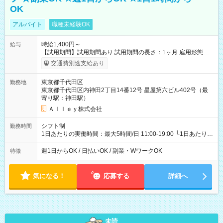
OK
アルバイト
職種未経験OK
時給1,400円～
給与
【試用期間】試用期間あり 試用期間の長さ：1ヶ月 雇用形態、
給与は本採用時と同じです。
交通費別途支給あり
東京都千代田区
勤務地
東京都千代田区内神田2丁目14番12号 星屋第六ビル402号（最
寄り駅：神田駅）
Ａｌｌｅｙ株式会社
シフト制
勤務時間
1日あたりの実働時間：最大5時間/日 11:00-19:00 └1日あたりの
実働時間：1-5時間 └上記の時間帯内であれば、いつでも勤務可
能！ └平日・土曜日の中で、お好きな曜日でご勤務いただけま
週1日からOK / 日払いOK / 副業・WワークOK
特徴
す！ 【シフト例】 ・11:00～14:00 ・16:30～19:00 ・13:00～
18:00 などのように、自由な働き方が可能なお仕事です！
気になる！
応募する
詳細へ
未読