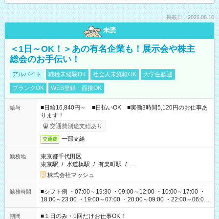
掲載日：2026.08.10
未読
＜1日～OK！＞あの有名企業も！展示会や株主
総会のお手伝い！
アルバイト
職種未経験OK
社会人未経験OK
大学生歓迎
ブランクOK
WEB登録・面接OK
■日給16,840円～ ■日払いOK ■実働3時間5,120円のお仕事あ
給与
ります！
交通費別途支給あり
一部支給
交通費
東京都千代田区
勤務地
東京駅
/
水道橋駅
/
有楽町駅
/
…
株式会社マッシュ
■シフト例 ・07:00～19:30 ・09:00～12:00 ・10:00～17:00 ・
勤務時間
18:00～23:00 ・19:00～07:00 ・20:00～09:00 ・22:00～06:00
etc ★最短で3時間で5,120円のお仕事から 15時間で2万円近く稼
げるお仕事も！ ご希望のお時間に合わせてご紹介！ ※シフトは
■１日のみ・1回だけお仕事OK！
期間