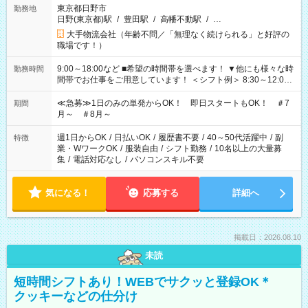
東京都日野市
勤務地
日野(東京都)駅
/
豊田駅
/
高幡不動駅
/
…
大手物流会社（年齢不問／「無理なく続けられる」と好評の
職場です！）
9:00～18:00など ■希望の時間帯を選べます！ ▼他にも様々な時
勤務時間
間帯でお仕事をご用意しています！ ＜シフト例＞ 8:30～12:00
17:00～22:00 13:00～22:00 22:00～翌6:00 など
≪急募≫1日のみの単発からOK！ 即日スタートもOK！ ＃7
期間
月～ ＃8月～
週1日からOK
/
日払いOK
/
履歴書不要
/
40～50代活躍中
/
副
特徴
業・WワークOK
/
服装自由
/
シフト勤務
/
10名以上の大量募
集
/
電話対応なし
/
パソコンスキル不要
気になる！
応募する
詳細へ
掲載日：2026.08.10
未読
短時間シフトあり！WEBでサクッと登録OK＊
クッキーなどの仕分け