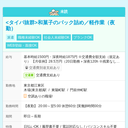
未読
<タイパ抜群>和菓子のパック詰め／軽作業（夜
勤）
派遣
職種未経験OK
社会人未経験OK
ブランクOK
WEB登録・面接OK
基本時給1500円・深夜時給1875円 ※交通費全額支給（規定あ
給与
り） 【月収例】28.5万円（20日勤務＋深夜120h ※残業なしの場
合）
交通費別途支給あり
交通費支給あり
交通費
東京都江東区
勤務地
木場(東京都)駅
/
東陽町駅
/
門前仲町駅
空調ありの職場!
【夜勤】 20:00～翌5:00 休憩60分 [実働]8時間00分
勤務時間
即日～長期
期間
日払いOK
/
履歴書不要
/
電話対応なし
/
パソコンスキル不要
特徴