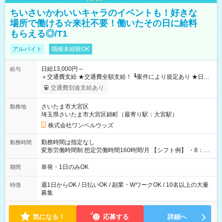
ちいさいかわいいキャラのイベントも！好きな
場所で働ける☆来社不要！働いたその日に給料
もらえる◎/T1
アルバイト
職種未経験OK
日給13,000円～
給与
＋交通費支給 ★交通費全額支給！ ┗案件により規定あり ★日払
いOK！（規定あり） ┗働いたその日に現金GET♪ お仕事後はコ
交通費別途支給あり
ンビニATMから 日払い分を引き落とせます！ 【試用期間】試
用期間なし
さいたま市大宮区
勤務地
埼玉県さいたま市大宮区錦町（最寄り駅：大宮駅）
株式会社ワンベルウッズ
勤務時間は指定なし
勤務時間
変形労働時間制 想定労働時間160時間/月 【シフト例】 ・8：00
～21：00
単発・1日のみOK
期間
週1日からOK / 日払いOK / 副業・WワークOK / 10名以上の大量
特徴
募集
気になる！
応募する
詳細へ