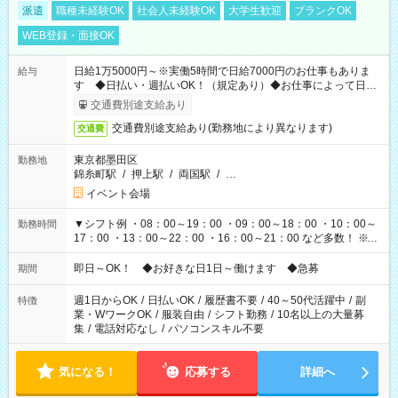
派遣
職種未経験OK
社会人未経験OK
大学生歓迎
ブランクOK
WEB登録・面接OK
日給1万5000円～※実働5時間で日給7000円のお仕事もありま
給与
す ◆日払い・週払いOK！（規定あり）◆お仕事によって日給
も異なります
交通費別途支給あり
交通費別途支給あり(勤務地により異なります)
交通費
東京都墨田区
勤務地
錦糸町駅
/
押上駅
/
両国駅
/
…
イベント会場
▼シフト例 ・08：00～19：00 ・09：00～18：00 ・10：00～
勤務時間
17：00 ・13：00～22：00 ・16：00～21：00 など多数！ ※お
仕事により勤務時間が異なります
即日～OK！ ◆お好きな日1日～働けます ◆急募
期間
週1日からOK
/
日払いOK
/
履歴書不要
/
40～50代活躍中
/
副
特徴
業・WワークOK
/
服装自由
/
シフト勤務
/
10名以上の大量募
集
/
電話対応なし
/
パソコンスキル不要
気になる！
応募する
詳細へ