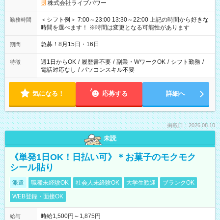
株式会社ライブパワー
＜シフト例＞ 7:00～23:00 13:30～22:00 上記の時間から好きな
勤務時間
時間を選べます！ ※時間は変更となる可能性があります
急募！8月15日・16日
期間
週1日からOK
/
履歴書不要
/
副業・WワークOK
/
シフト勤務
/
特徴
電話対応なし
/
パソコンスキル不要
気になる！
応募する
詳細へ
掲載日：2026.08.10
未読
《単発1日OK！日払い可》＊お菓子のモクモク
シール貼り
派遣
職種未経験OK
社会人未経験OK
大学生歓迎
ブランクOK
WEB登録・面接OK
時給1,500円～1,875円
給与