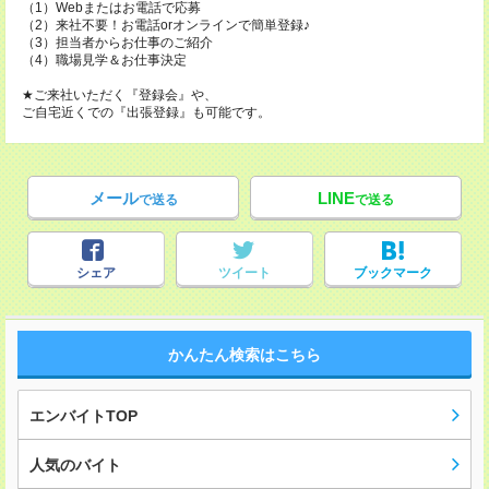
（1）Webまたはお電話で応募
（2）来社不要！お電話orオンラインで簡単登録♪
（3）担当者からお仕事のご紹介
（4）職場見学＆お仕事決定
★ご来社いただく『登録会』や、
ご自宅近くでの『出張登録』も可能です。
メール
LINE
で送る
で送る
シェア
ツイート
ブックマーク
かんたん検索はこちら
エンバイトTOP
人気のバイト