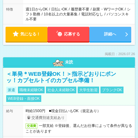
現場によって異なります。 ※勿論、休憩時間はあるのでご安心
ください！
週1日からOK
/
日払いOK
/
履歴書不要
/
副業・WワークOK
/
シ
特徴
フト勤務
/
10名以上の大量募集
/
電話対応なし
/
パソコンスキ
ル不要
気になる！
応募する
詳細へ
掲載日：2026.07.26
未読
＜単発＊WEB登録OK！＞指示どおりにポン
ッ！カプセルトイのカプセル準備！
派遣
職種未経験OK
社会人未経験OK
大学生歓迎
ブランクOK
WEB登録・面接OK
時給1500円 ■現金日払いもOK（規定あり）
給与
交通費別途支給あり
一部支給 ※登録後、選んだお仕事によって条件が異なる
交通費
ことがあります