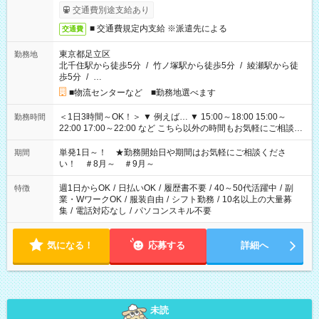
交通費別途支給あり
■ 交通費規定内支給 ※派遣先による
交通費
東京都足立区
勤務地
北千住駅から徒歩5分
/
竹ノ塚駅から徒歩5分
/
綾瀬駅から徒
歩5分
/
…
■物流センターなど ■勤務地選べます
＜1日3時間～OK！＞ ▼ 例えば… ▼ 15:00～18:00 15:00～
勤務時間
22:00 17:00～22:00 など こちら以外の時間もお気軽にご相談く
ださい！
単発1日～！ ★勤務開始日や期間はお気軽にご相談くださ
期間
い！ ＃8月～ ＃9月～
週1日からOK
/
日払いOK
/
履歴書不要
/
40～50代活躍中
/
副
特徴
業・WワークOK
/
服装自由
/
シフト勤務
/
10名以上の大量募
集
/
電話対応なし
/
パソコンスキル不要
気になる！
応募する
詳細へ
未読