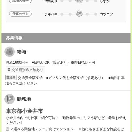
職場の様子
活気あり
しずか
仕事の仕方
テキパキ
コツコツ
募集情報
給与
時給1600円～ ■日払いOK（規定あり）※即日払い不可
交通費別途支給あり
交通費全額支給 ■ガソリン代も全額支給（規定あり） ■無料駐車
交通費
場もご相談ください
勤務地
東京都小金井市
小金井市内でお仕事ご紹介可能！ 勤務希望のエリアや駅などご希望お伝え
ください！
＜選べる勤務地＞シニア向けマンション ※他にもさまざまな施設をご