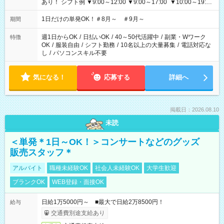
あり！ シフト例 ▼9:00～12:00 ▼9:00～17:00 ▼10:00～19:00
▼18:00～21:00
1日だけの単発OK！＃8月～ ＃9月～
期間
週1日からOK
/
日払いOK
/
40～50代活躍中
/
副業・Wワーク
特徴
OK
/
服装自由
/
シフト勤務
/
10名以上の大量募集
/
電話対応な
し
/
パソコンスキル不要
気になる！
応募する
詳細へ
掲載日：2026.08.10
未読
＜単発＊1日～OK！＞コンサートなどのグッズ
販売スタッフ＊
アルバイト
職種未経験OK
社会人未経験OK
大学生歓迎
ブランクOK
WEB登録・面接OK
日給1万5000円～ ■最大で日給2万8500円！
給与
交通費別途支給あり