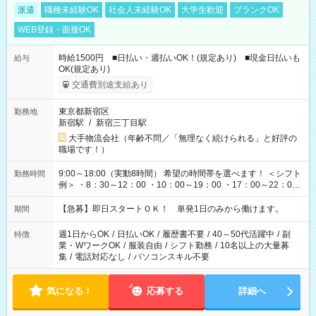
派遣
職種未経験OK
社会人未経験OK
大学生歓迎
ブランクOK
WEB登録・面接OK
時給1500円 ■日払い・週払いOK！(規定あり) ■現金日払いも
給与
OK(規定あり)
交通費別途支給あり
東京都新宿区
勤務地
新宿駅
/
新宿三丁目駅
大手物流会社（年齢不問／「無理なく続けられる」と好評の
職場です！）
9:00～18:00（実動8時間） 希望の時間帯を選べます！ ＜シフト
勤務時間
例＞ ・8：30～12：00 ・10：00～19：00 ・17：00～22：00
・13：00～22：00 ・22：00～翌6：00 など
【急募】即日スタートＯＫ！ 単発1日のみから働けます。
期間
週1日からOK
/
日払いOK
/
履歴書不要
/
40～50代活躍中
/
副
特徴
業・WワークOK
/
服装自由
/
シフト勤務
/
10名以上の大量募
集
/
電話対応なし
/
パソコンスキル不要
気になる！
応募する
詳細へ