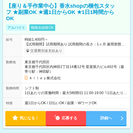
【座り＆手作業中心】香水shopの梱包スタッ
フ ★副業OK ★週1日からOK ★1日1時間から
OK
アルバイト
職種未経験OK
時給1,400円～
給与
【試用期間】試用期間あり 試用期間の長さ：1ヶ月 雇用形態、
給与は本採用時と同じです。
交通費別途支給あり
東京都千代田区
勤務地
東京都千代田区内神田2丁目14番12号 星屋第六ビル402号（最
寄り駅：神田駅）
Ａｌｌｅｙ株式会社
シフト制
勤務時間
1日あたりの実働時間：最大5時間/日 11:00-19:00 └1日あたりの
実働時間：1-5時間 └上記の時間帯内であれば、いつでも勤務可
能！ └平日・土曜日の中で、お好きな曜日でご勤務いただけま
週1日からOK / 日払いOK / 副業・WワークOK
特徴
す！ 【シフト例】 ・11:00～14:00 ・16:30～19:00 ・13:00～
18:00 などのように、自由な働き方が可能なお仕事です！
気になる！
応募する
詳細へ