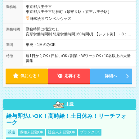
用期間なし
東京都八王子市
勤務地
東京都八王子市明神町（最寄り駅：京王八王子駅）
株式会社ワンベルウッズ
勤務時間は指定なし
勤務時間
変形労働時間制 想定労働時間160時間/月 【シフト例】 ・8：00
～21：00
単発・1日のみOK
期間
週1日からOK / 日払いOK / 副業・WワークOK / 10名以上の大量
特徴
募集
気になる！
応募する
詳細へ
未読
給与即払いOK！高時給！土日休み！リーチフォ
ーク
派遣
職種未経験OK
社会人未経験OK
ブランクOK