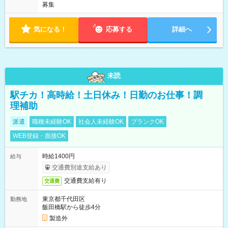
募集
気になる！
応募する
詳細へ
未読
駅チカ！高時給！土日休み！日勤のお仕事！調
理補助
派遣
職種未経験OK
社会人未経験OK
ブランクOK
WEB登録・面接OK
時給1400円
給与
交通費別途支給あり
交通費支給有り
交通費
東京都千代田区
勤務地
飯田橋駅から徒歩4分
製造外