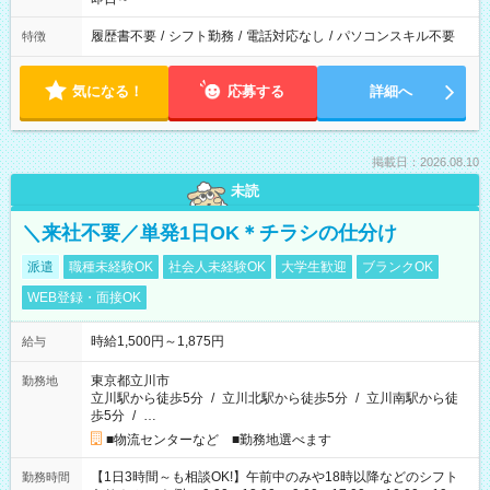
履歴書不要
/
シフト勤務
/
電話対応なし
/
パソコンスキル不要
特徴
気になる！
応募する
詳細へ
掲載日：2026.08.10
未読
＼来社不要／単発1日OK＊チラシの仕分け
派遣
職種未経験OK
社会人未経験OK
大学生歓迎
ブランクOK
WEB登録・面接OK
時給1,500円～1,875円
給与
東京都立川市
勤務地
立川駅から徒歩5分
/
立川北駅から徒歩5分
/
立川南駅から徒
歩5分
/
…
■物流センターなど ■勤務地選べます
【1日3時間～も相談OK!】午前中のみや18時以降などのシフト
勤務時間