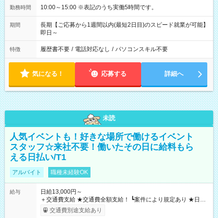
10:00～15:00 ※表記のうち実働5時間です。
勤務時間
長期【ご応募から1週間以内(最短2日目)のスピード就業が可能】
期間
即日～
履歴書不要
/
電話対応なし
/
パソコンスキル不要
特徴
気になる！
応募する
詳細へ
未読
人気イベントも！好きな場所で働けるイベント
スタッフ☆来社不要！働いたその日に給料もら
える日払い/T1
アルバイト
職種未経験OK
日給13,000円～
給与
＋交通費支給 ★交通費全額支給！ ┗案件により規定あり ★日払
いOK！（規定あり） ┗働いたその日に現金GET♪ お仕事後はコ
交通費別途支給あり
ンビニATMから 日払い分を引き落とせます！ 【試用期間】試