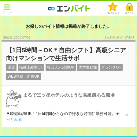
0
メニュー
気になる！
ログイン
お探しのバイト情報は掲載が終了しました。
掲載日 :2026
/
07
/
01
No.NCK新宿_17SNJ
【1日5時間～OK＊自由シフト】高級シニア
向けマンションで生活サポ
派遣
職種未経験OK
社会人未経験OK
大学生歓迎
ブランクOK
WEB登録・面接OK
まるで三ツ星ホテルのような高級感ある職場
▼時短勤務OK！1日5時間からなので好きな時間に勤務可能。子
...も
っとみる