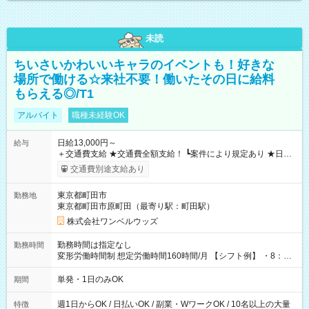
未読
ちいさいかわいいキャラのイベントも！好きな
場所で働ける☆来社不要！働いたその日に給料
もらえる◎/T1
アルバイト
職種未経験OK
日給13,000円～
給与
＋交通費支給 ★交通費全額支給！ ┗案件により規定あり ★日払
いOK！（規定あり） ┗働いたその日に現金GET♪ お仕事後はコ
交通費別途支給あり
ンビニATMから 日払い分を引き落とせます！ 【試用期間】試
用期間なし
東京都町田市
勤務地
東京都町田市原町田（最寄り駅：町田駅）
株式会社ワンベルウッズ
勤務時間は指定なし
勤務時間
変形労働時間制 想定労働時間160時間/月 【シフト例】 ・8：00
～21：00
単発・1日のみOK
期間
週1日からOK / 日払いOK / 副業・WワークOK / 10名以上の大量
特徴