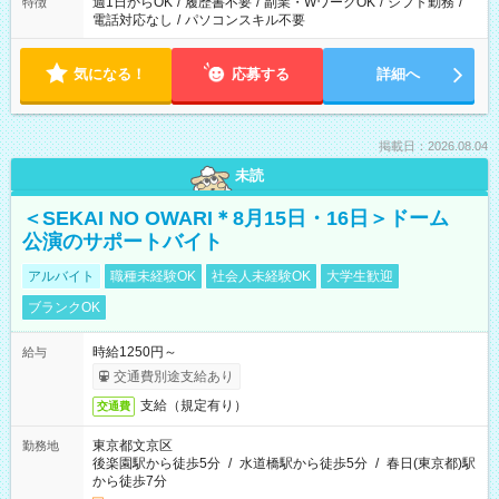
週1日からOK
/
履歴書不要
/
副業・WワークOK
/
シフト勤務
/
特徴
電話対応なし
/
パソコンスキル不要
気になる！
応募する
詳細へ
掲載日：2026.08.04
未読
＜SEKAI NO OWARI＊8月15日・16日＞ドーム
公演のサポートバイト
アルバイト
職種未経験OK
社会人未経験OK
大学生歓迎
ブランクOK
時給1250円～
給与
交通費別途支給あり
支給（規定有り）
交通費
東京都文京区
勤務地
後楽園駅から徒歩5分
/
水道橋駅から徒歩5分
/
春日(東京都)駅
から徒歩7分