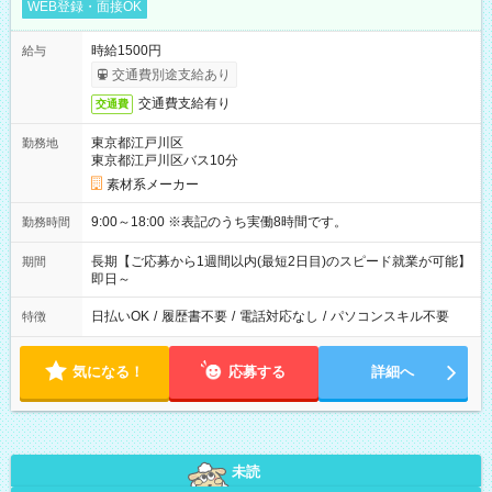
WEB登録・面接OK
時給1500円
給与
交通費別途支給あり
交通費支給有り
交通費
東京都江戸川区
勤務地
東京都江戸川区バス10分
素材系メーカー
9:00～18:00 ※表記のうち実働8時間です。
勤務時間
長期【ご応募から1週間以内(最短2日目)のスピード就業が可能】
期間
即日～
日払いOK
/
履歴書不要
/
電話対応なし
/
パソコンスキル不要
特徴
気になる！
応募する
詳細へ
未読