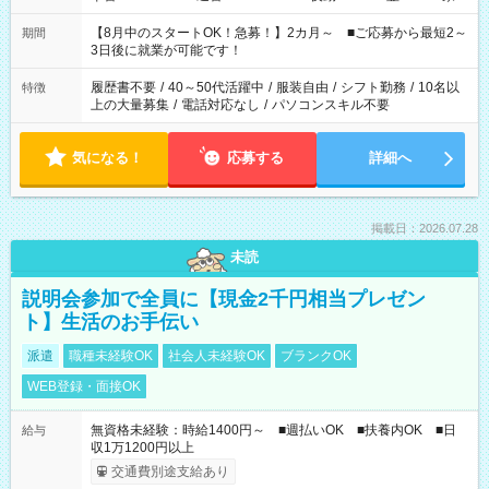
と休みを合わせたい」 「余裕を持って夕飯の準備がしたい」
「できれば残業はしたくない」 など、ご希望を教えてください
【8月中のスタートOK！急募！】2カ月～ ■ご応募から最短2～
期間
ね。 ※Wワーク希望の方へ 今ご覧のお仕事で希望する勤務時間
3日後に就業が可能です！
と、もう1つのお仕事の勤務時間。 合計で週40時間を超える場
合は応募できません。
履歴書不要
/
40～50代活躍中
/
服装自由
/
シフト勤務
/
10名以
特徴
上の大量募集
/
電話対応なし
/
パソコンスキル不要
気になる！
応募する
詳細へ
掲載日：2026.07.28
未読
説明会参加で全員に【現金2千円相当プレゼン
ト】生活のお手伝い
派遣
職種未経験OK
社会人未経験OK
ブランクOK
WEB登録・面接OK
無資格未経験：時給1400円～ ■週払いOK ■扶養内OK ■日
給与
収1万1200円以上
交通費別途支給あり