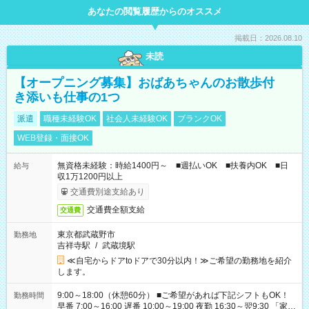
あなたの閲覧履歴からのオススメ
掲載日：2026.08.10
未読
【オープニング募集】おばあちゃんのお散歩付
き添いも仕事の1つ
派遣
職種未経験OK
社会人未経験OK
ブランクOK
WEB登録・面接OK
無資格未経験：時給1400円～ ■週払いOK ■扶養内OK ■日
給与
収1万1200円以上
交通費別途支給あり
交通費全額支給
交通費
東京都武蔵野市
勤務地
吉祥寺駅
/
武蔵境駅
≪自宅からドアtoドアで30分以内！≫ご希望の勤務地を紹介
します。
9:00～18:00（休憩60分） ■ご希望があれば下記シフトもOK！
勤務時間
早番 7:00～16:00 遅番 10:00～19:00 夜勤 16:30～翌9:30 「家族