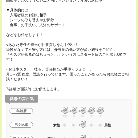
高級ホテルのようなシニア向けマンションで介護のお仕事
▼具体的には…
・入居者様のお話し相手
・シーツの取り替えやお掃除
・食事、お手洗い、入浴のサポート
などをお任せします！
○あなた専任の担当が仕事探しをお手伝い！
経験がなくて不安な方には、介護度の低い方が多い施設をご紹介。
「今スグ始めるのはちょっと…」という方はスタート日のご相談もOKで
す！
○お仕事スタート後も、専任担当が手厚くフォロー。
月1～2回程度、面談を行っています。困ったことがあったらお気軽にご相
談ください！
※詳細は面談時にお伝えします。
職場の雰囲気
年齢層
20代
30
40
50
60
男女比率
女性
男性