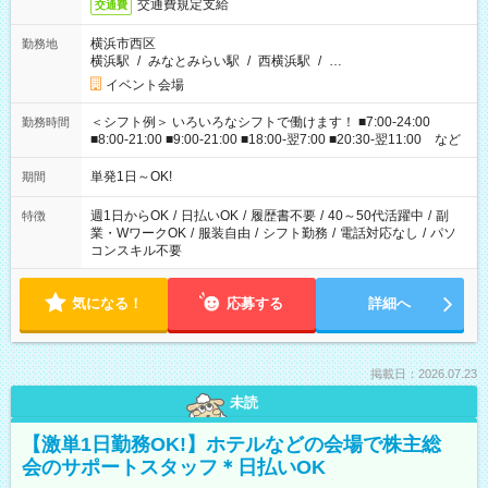
交通費規定支給
交通費
横浜市西区
勤務地
横浜駅
/
みなとみらい駅
/
西横浜駅
/
…
イベント会場
＜シフト例＞ いろいろなシフトで働けます！ ■7:00-24:00
勤務時間
■8:00-21:00 ■9:00-21:00 ■18:00-翌7:00 ■20:30-翌11:00 など
単発1日～OK!
期間
週1日からOK
/
日払いOK
/
履歴書不要
/
40～50代活躍中
/
副
特徴
業・WワークOK
/
服装自由
/
シフト勤務
/
電話対応なし
/
パソ
コンスキル不要
気になる！
応募する
詳細へ
掲載日：2026.07.23
未読
【激単1日勤務OK!】ホテルなどの会場で株主総
会のサポートスタッフ＊日払いOK