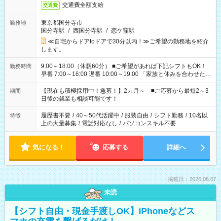
交通費全額支給
交通費
東京都国分寺市
勤務地
国分寺駅
/
西国分寺駅
/
恋ケ窪駅
≪自宅からドアtoドアで30分以内！≫ご希望の勤務地を紹介
します。
9:00～18:00（休憩60分） ■ご希望があれば下記シフトもOK！
勤務時間
早番 7:00～16:00 遅番 10:00～19:00 「家族と休みを合わせた
い」 「余裕を持って夕飯の準備がしたい」 「できれば残業はし
たくない」 など、ご希望を教えてくださいね。 ※Wワーク希望
【現在も積極採用中！急募！】2カ月～ ■ご応募から最短2～3
期間
の方へ 今ご覧のお仕事で希望する勤務時間と、もう1つのお仕事
日後の就業も相談可能です！
の勤務時間。 合計で週40時間を超える場合は応募できません。
履歴書不要
/
40～50代活躍中
/
服装自由
/
シフト勤務
/
10名以
特徴
上の大量募集
/
電話対応なし
/
パソコンスキル不要
気になる！
応募する
詳細へ
掲載日：2026.08.07
未読
【シフト自由・現金手渡しOK】iPhoneなどス