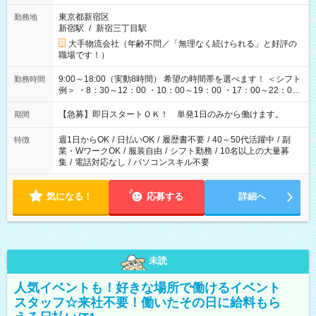
東京都新宿区
勤務地
新宿駅
/
新宿三丁目駅
大手物流会社（年齢不問／「無理なく続けられる」と好評の
職場です！）
9:00～18:00（実動8時間） 希望の時間帯を選べます！ ＜シフト
勤務時間
例＞ ・8：30～12：00 ・10：00～19：00 ・17：00～22：00
・13：00～22：00 ・22：00～翌6：00 など
【急募】即日スタートＯＫ！ 単発1日のみから働けます。
期間
週1日からOK
/
日払いOK
/
履歴書不要
/
40～50代活躍中
/
副
特徴
業・WワークOK
/
服装自由
/
シフト勤務
/
10名以上の大量募
集
/
電話対応なし
/
パソコンスキル不要
気になる！
応募する
詳細へ
未読
人気イベントも！好きな場所で働けるイベント
スタッフ☆来社不要！働いたその日に給料もら