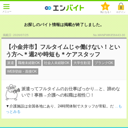
0
メニュー
気になる！
ログイン
お探しのバイト情報は掲載が終了しました。
掲載日 :2026
/
07
/
25
No.MANPWK856443-30
【小金井市】フルタイムじゃ働けない！とい
う方へ＊週2や時短も＊ケアスタッフ
派遣
職種未経験OK
社会人未経験OK
大学生歓迎
ブランクOK
WEB登録・面接OK
派遣ってフルタイムのお仕事ばっかり…と、諦めな
いで！事務→介護への転職は相性〇！
▼介護施設は全国各地にあり、24時間体制でスタッフが常駐。だ
...も
っとみる