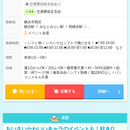
交通費別途支給あり
交通費規定支給
交通費
横浜市西区
勤務地
横浜駅
/
みなとみらい駅
/
西横浜駅
/
…
イベント会場
＜シフト例＞ いろいろなシフトで働けます！ ■7:00-24:00
勤務時間
■8:00-21:00 ■9:00-21:00 ■18:00-翌7:00 ■20:30-翌11:00 など
単発1日～OK!
期間
週1日からOK
/
日払いOK
/
履歴書不要
/
40～50代活躍中
/
副
特徴
業・WワークOK
/
服装自由
/
シフト勤務
/
電話対応なし
/
パソ
コンスキル不要
気になる！
応募する
詳細へ
未読
ちいさいかわいいキャラのイベントも！好きな