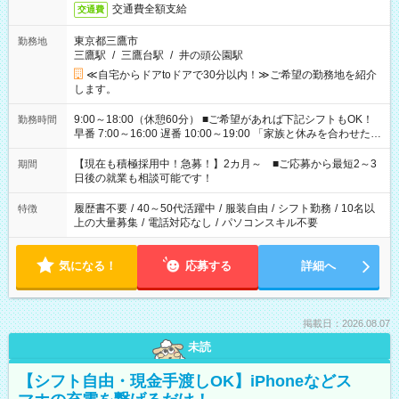
交通費全額支給
交通費
東京都三鷹市
勤務地
三鷹駅
/
三鷹台駅
/
井の頭公園駅
≪自宅からドアtoドアで30分以内！≫ご希望の勤務地を紹介
します。
9:00～18:00（休憩60分） ■ご希望があれば下記シフトもOK！
勤務時間
早番 7:00～16:00 遅番 10:00～19:00 「家族と休みを合わせた
い」 「余裕を持って夕飯の準備がしたい」 「できれば残業はし
たくない」 など、ご希望を教えてくださいね。 ※Wワーク希望
【現在も積極採用中！急募！】2カ月～ ■ご応募から最短2～3
期間
の方へ 今ご覧のお仕事で希望する勤務時間と、もう1つのお仕事
日後の就業も相談可能です！
の勤務時間。 合計で週40時間を超える場合は応募できません。
履歴書不要
/
40～50代活躍中
/
服装自由
/
シフト勤務
/
10名以
特徴
上の大量募集
/
電話対応なし
/
パソコンスキル不要
気になる！
応募する
詳細へ
掲載日：2026.08.07
未読
【シフト自由・現金手渡しOK】iPhoneなどス