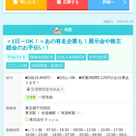
気になる！
応募する
詳細へ
掲載日：2026.08.08
未読
＜1日～OK！＞あの有名企業も！展示会や株主
総会のお手伝い！
アルバイト
職種未経験OK
社会人未経験OK
大学生歓迎
ブランクOK
WEB登録・面接OK
■日給16,840円～ ■日払いOK ■実働3時間5,120円のお仕事あ
給与
ります！
交通費別途支給あり
一部支給
交通費
東京都千代田区
勤務地
東京駅
/
水道橋駅
/
有楽町駅
/
…
株式会社マッシュ
■シフト例 ・07:00～19:30 ・09:00～12:00 ・10:00～17:00 ・
勤務時間
18:00～23:00 ・19:00～07:00 ・20:00～09:00 ・22:00～06:00