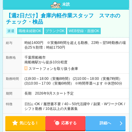
未読
【週2日だけ】倉庫内軽作業スタッフ スマホの
チェック・検品
派遣
職種未経験OK
ブランクOK
WEB登録・面接OK
時給1400円 ※実働8時間を超える勤務、22時～翌5時勤務の場
給与
合25％割増：時給1750円
千葉県船橋市
勤務地
南船橋駅から徒歩10分程度
スマートフォンを取り扱う倉庫
(1)9:00～18:00（実働8時間） (2)10:00～18:00（実働7時間）
勤務時間
(3)10:00～17:00（実働6時間） ※時間帯選べます ※休憩60分
長期 2026年9月スタート予定
期間
日払いOK
/
履歴書不要
/
40～50代活躍中
/
副業・WワークOK
/
特徴
シフト勤務
/
10名以上の大量募集
気になる！
応募する
詳細へ