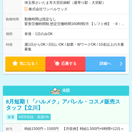
埼玉県さいたま市大宮区錦町（最寄り駅：大宮駅）
株式会社ワンベルウッズ
勤務時間は指定なし
勤務時間
変形労働時間制 想定労働時間160時間/月 【シフト例】 ・8：00
～21：00
単発・1日のみOK
期間
週1日からOK / 日払いOK / 副業・WワークOK / 10名以上の大量
特徴
募集
気になる！
応募する
詳細へ
未読
8月短期！「ハルメク」アパレル・コスメ販売ス
タッフ【立川】
派遣
WEB登録・面接OK
時給1500円～1500円 【月収例】時給1,500円×6時間×12日＝
給与