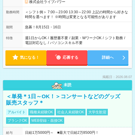
株式会社ライブパワー
＜シフト例＞ 7:00～23:00 13:30～22:00 上記の時間から好きな
勤務時間
時間を選べます！ ※時間は変更となる可能性があります
急募！8月15日・16日
期間
週1日からOK
/
履歴書不要
/
副業・WワークOK
/
シフト勤務
/
特徴
電話対応なし
/
パソコンスキル不要
気になる！
応募する
詳細へ
掲載日：2026.08.07
未読
＜単発＊1日～OK！＞コンサートなどのグッズ
販売スタッフ＊
アルバイト
職種未経験OK
社会人未経験OK
大学生歓迎
ブランクOK
WEB登録・面接OK
日給1万5000円～ ■最大で日給2万8500円！
給与