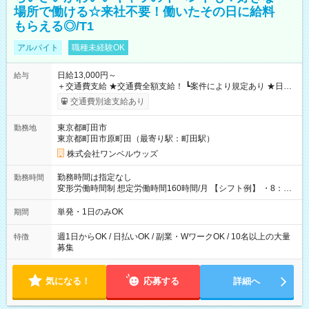
場所で働ける☆来社不要！働いたその日に給料
もらえる◎/T1
アルバイト
職種未経験OK
日給13,000円～
給与
＋交通費支給 ★交通費全額支給！ ┗案件により規定あり ★日払
いOK！（規定あり） ┗働いたその日に現金GET♪ お仕事後はコ
交通費別途支給あり
ンビニATMから 日払い分を引き落とせます！ 【試用期間】試
用期間なし
東京都町田市
勤務地
東京都町田市原町田（最寄り駅：町田駅）
株式会社ワンベルウッズ
勤務時間は指定なし
勤務時間
変形労働時間制 想定労働時間160時間/月 【シフト例】 ・8：00
～21：00
単発・1日のみOK
期間
週1日からOK / 日払いOK / 副業・WワークOK / 10名以上の大量
特徴
募集
気になる！
応募する
詳細へ