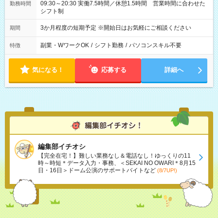
09:30～20:30 実働7.5時間／休憩1.5時間 営業時間に合わせた
勤務時間
シフト制
3か月程度の短期予定 ※開始日はお気軽にご相談ください
期間
副業・WワークOK
/
シフト勤務
/
パソコンスキル不要
特徴
気になる！
応募する
詳細へ
編集部イチオシ
【完全在宅！】難しい業務なし＆電話なし！ゆっくりの11
時～時短＊データ入力・事務、＜SEKAI NO OWARI＊8月15
日・16日＞ドーム公演のサポートバイトなど
(8/7UP!)