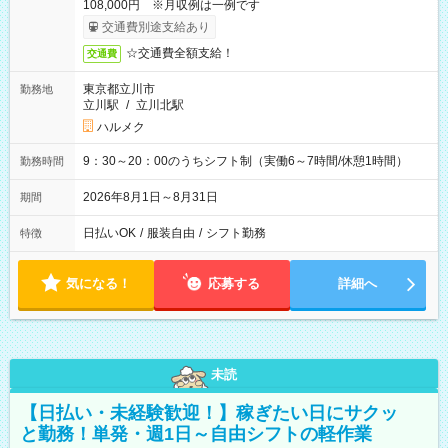
108,000円 ※月収例は一例です
交通費別途支給あり
☆交通費全額支給！
交通費
東京都立川市
勤務地
立川駅
/
立川北駅
ハルメク
9：30～20：00のうちシフト制（実働6～7時間/休憩1時間）
勤務時間
2026年8月1日～8月31日
期間
日払いOK
/
服装自由
/
シフト勤務
特徴
気になる！
応募する
詳細へ
未読
【日払い・未経験歓迎！】稼ぎたい日にサクッ
と勤務！単発・週1日～自由シフトの軽作業