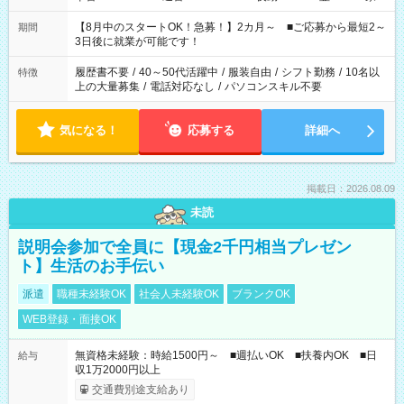
と休みを合わせたい」 「余裕を持って夕飯の準備がしたい」
「できれば残業はしたくない」 など、ご希望を教えてください
【8月中のスタートOK！急募！】2カ月～ ■ご応募から最短2～
期間
ね。 ※Wワーク希望の方へ 今ご覧のお仕事で希望する勤務時間
3日後に就業が可能です！
と、もう1つのお仕事の勤務時間。 合計で週40時間を超える場
合は応募できません。
履歴書不要
/
40～50代活躍中
/
服装自由
/
シフト勤務
/
10名以
特徴
上の大量募集
/
電話対応なし
/
パソコンスキル不要
気になる！
応募する
詳細へ
掲載日：2026.08.09
未読
説明会参加で全員に【現金2千円相当プレゼン
ト】生活のお手伝い
派遣
職種未経験OK
社会人未経験OK
ブランクOK
WEB登録・面接OK
無資格未経験：時給1500円～ ■週払いOK ■扶養内OK ■日
給与
収1万2000円以上
交通費別途支給あり