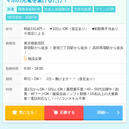
マホの充電を繋げるだけ！
派遣
職種未経験OK
社会人未経験OK
大学生歓迎
ブランクOK
WEB登録・面接OK
時給1414円～ ▼日払いOK（規定あり） ■初勤務手当あり
給与
※規定による
東京都新宿区
勤務地
新宿駅から徒歩
/
新宿三丁目駅から徒歩
/
高田馬場駅から徒歩
/
…
物流企業
9:00～18:00
勤務時間
即日～OK！ 1日～働けます＾＾（規定あり）
期間
週1日からOK
/
日払いOK
/
履歴書不要
/
40～50代活躍中
/
副
特徴
業・WワークOK
/
服装自由
/
シフト勤務
/
10名以上の大量募
集
/
電話対応なし
/
パソコンスキル不要
気になる！
応募する
詳細へ