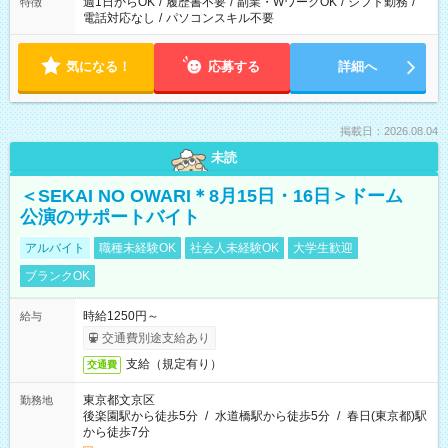
週1日からOK
/
履歴書不要
/
副業・WワークOK
/
シフト勤務
/
特徴
電話対応なし
/
パソコンスキル不要
気になる！
応募する
詳細へ
掲載日：2026.08.04
未読
＜SEKAI NO OWARI＊8月15日・16日＞ドーム
公演のサポートバイト
アルバイト
職種未経験OK
社会人未経験OK
大学生歓迎
ブランクOK
時給1250円～
給与
交通費別途支給あり
支給（規定有り）
交通費
東京都文京区
勤務地
後楽園駅から徒歩5分
/
水道橋駅から徒歩5分
/
春日(東京都)駅
から徒歩7分