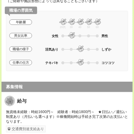
（ご経験や施設形態によっては異なることもございます）
職場の雰囲気
年齢層
20代
30
40
50
60
男女比率
女性
男性
職場の様子
活気あり
しずか
仕事の仕方
テキパキ
コツコツ
募集情報
給与
無資格未経験：時給1600円～ 経験者：時給1800円～ ★日払い／週払い
制度あり（月払いも選べます）※稼働開始時は手続き完了次第のお支払いと
なります。
交通費別途支給あり