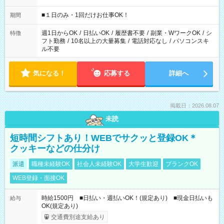
etc ★最短で3時間で5,120円のお仕事から 15時間で2万円近く稼
げるお仕事も！ ご希望のお時間に合わせてご紹介！ ※シフトは
■１日のみ・1回だけお仕事OK！
期間
現場によって異なります。 ※勿論、休憩時間はあるのでご安心
ください！
週1日からOK
/
日払いOK
/
履歴書不要
/
副業・WワークOK
/
シ
特徴
フト勤務
/
10名以上の大量募集
/
電話対応なし
/
パソコンスキ
ル不要
気になる！
応募する
詳細へ
掲載日：2026.08.07
未読
短時間シフトあり！WEBでサクッと登録OK＊
クッキーなどの仕分け
派遣
職種未経験OK
社会人未経験OK
大学生歓迎
ブランクOK
WEB登録・面接OK
時給1500円 ■日払い・週払いOK！(規定あり) ■現金日払いも
給与
OK(規定あり)
交通費別途支給あり