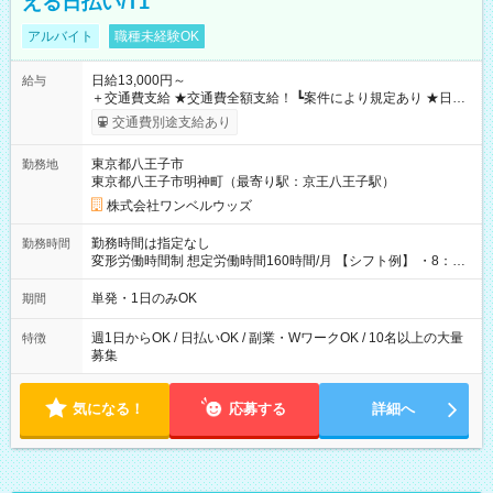
える日払い/T1
アルバイト
職種未経験OK
日給13,000円～
給与
＋交通費支給 ★交通費全額支給！ ┗案件により規定あり ★日払
いOK！（規定あり） ┗働いたその日に現金GET♪ お仕事後はコ
交通費別途支給あり
ンビニATMから 日払い分を引き落とせます！ 【試用期間】試
用期間なし
東京都八王子市
勤務地
東京都八王子市明神町（最寄り駅：京王八王子駅）
株式会社ワンベルウッズ
勤務時間は指定なし
勤務時間
変形労働時間制 想定労働時間160時間/月 【シフト例】 ・8：00
～21：00
単発・1日のみOK
期間
週1日からOK / 日払いOK / 副業・WワークOK / 10名以上の大量
特徴
募集
気になる！
応募する
詳細へ