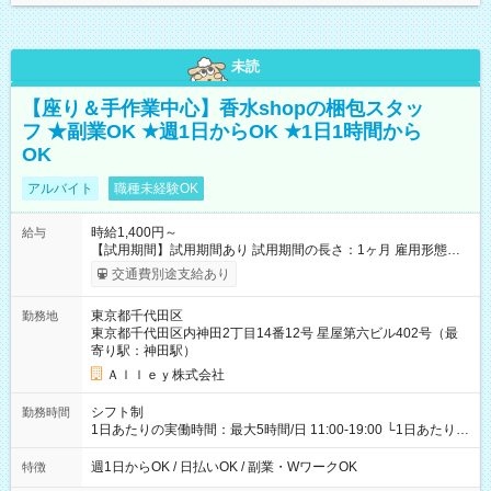
未読
【座り＆手作業中心】香水shopの梱包スタッ
フ ★副業OK ★週1日からOK ★1日1時間から
OK
アルバイト
職種未経験OK
時給1,400円～
給与
【試用期間】試用期間あり 試用期間の長さ：1ヶ月 雇用形態、
給与は本採用時と同じです。
交通費別途支給あり
東京都千代田区
勤務地
東京都千代田区内神田2丁目14番12号 星屋第六ビル402号（最
寄り駅：神田駅）
Ａｌｌｅｙ株式会社
シフト制
勤務時間
1日あたりの実働時間：最大5時間/日 11:00-19:00 └1日あたりの
実働時間：1-5時間 └上記の時間帯内であれば、いつでも勤務可
能！ └平日・土曜日の中で、お好きな曜日でご勤務いただけま
週1日からOK / 日払いOK / 副業・WワークOK
特徴
す！ 【シフト例】 ・11:00～14:00 ・16:30～19:00 ・13:00～