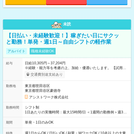
未読
【日払い・未経験歓迎！】稼ぎたい日にサクッ
と勤務！単発・週1日～自由シフトの軽作業
アルバイト
職種未経験OK
日給10,305円～37,204円
給与
※経験・能力等を考慮の上、加給・優遇いたします。 【試用期
間】試用期間なし
交通費別途支給あり
東京都世田谷区
勤務地
東京都世田谷区豪徳寺
アシストワーク株式会社
シフト制
勤務時間
1日あたりの実働時間：最大15時間/日 ＜1週間の勤務例＞週3回
勤務 勤務：月・水・金 休み：火・木・土・日 好きな時にお仕事
可能です！ ※1日あたりの最大実働時間は日勤、夜勤共に勤務し
単発・1日のみOK
期間
た時間になります。
週1日からOK / 日払いOK / 副業・WワークOK / 10名以上の大量
特徴