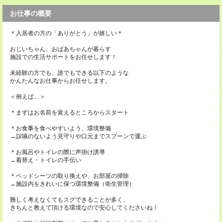
お仕事の概要
＊入居者の方の「ありがとう」が嬉しい＊
おじいちゃん、おばあちゃんが暮らす
施設での生活サポートをお任せします！
未経験の方でも、誰でもできる以下のような
かんたんなお仕事からお任せします。
＜例えば…＞
＊まずはお名前を覚えるところからスタート
＊お食事を食べやすいよう、環境整備
→誤嚥のないよう見守りや口元までスプーンで運ぶ
＊お風呂やトイレの際に声掛け誘導
→着替え・トイレの手伝い
＊ベッドシーツの取り換えや、お部屋の掃除
→施設内をきれいに保つ環境整備（衛生管理）
難しく考えなくてもスグできることが多く、
きちんと教えて頂ける環境なので安心してくださいね！