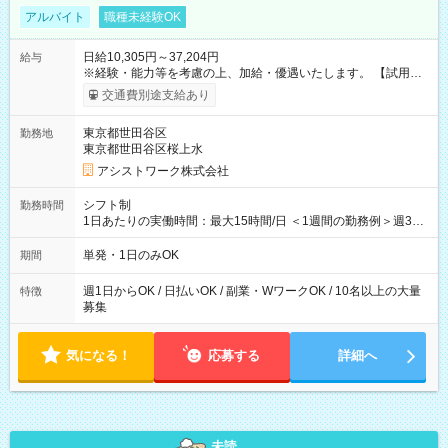
アルバイト
職種未経験OK
日給10,305円～37,204円
給与
※経験・能力等を考慮の上、加給・優遇いたします。 【試用期
間】試用期間なし
交通費別途支給あり
東京都世田谷区
勤務地
東京都世田谷区桜上水
アシストワーク株式会社
シフト制
勤務時間
1日あたりの実働時間：最大15時間/日 ＜1週間の勤務例＞週3回
勤務 勤務：月・水・金 休み：火・木・土・日 好きな時にお仕事
可能です！ ※1日あたりの最大実働時間は日勤、夜勤共に勤務し
単発・1日のみOK
期間
た時間になります。
週1日からOK / 日払いOK / 副業・WワークOK / 10名以上の大量
特徴
募集
気になる！
応募する
詳細へ
未読