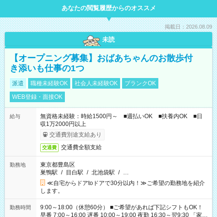
あなたの閲覧履歴からのオススメ
掲載日：2026.08.09
未読
【オープニング募集】おばあちゃんのお散歩付
き添いも仕事の1つ
派遣
職種未経験OK
社会人未経験OK
ブランクOK
WEB登録・面接OK
無資格未経験：時給1500円～ ■週払いOK ■扶養内OK ■日
給与
収1万2000円以上
交通費別途支給あり
交通費全額支給
交通費
東京都豊島区
勤務地
巣鴨駅
/
目白駅
/
北池袋駅
/
…
≪自宅からドアtoドアで30分以内！≫ご希望の勤務地を紹介
します。
9:00～18:00（休憩60分） ■ご希望があれば下記シフトもOK！
勤務時間
早番 7:00～16:00 遅番 10:00～19:00 夜勤 16:30～翌9:30 「家族