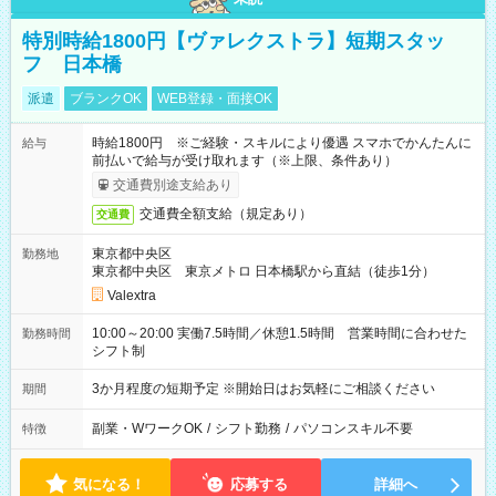
特別時給1800円【ヴァレクストラ】短期スタッ
フ 日本橋
派遣
ブランクOK
WEB登録・面接OK
時給1800円 ※ご経験・スキルにより優遇 スマホでかんたんに
給与
前払いで給与が受け取れます（※上限、条件あり）
交通費別途支給あり
交通費全額支給（規定あり）
交通費
東京都中央区
勤務地
東京都中央区 東京メトロ 日本橋駅から直結（徒歩1分）
Valextra
10:00～20:00 実働7.5時間／休憩1.5時間 営業時間に合わせた
勤務時間
シフト制
3か月程度の短期予定 ※開始日はお気軽にご相談ください
期間
副業・WワークOK
/
シフト勤務
/
パソコンスキル不要
特徴
気になる！
応募する
詳細へ