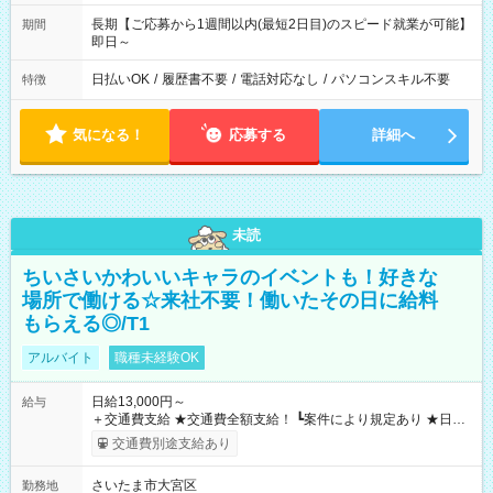
長期【ご応募から1週間以内(最短2日目)のスピード就業が可能】
期間
即日～
日払いOK
/
履歴書不要
/
電話対応なし
/
パソコンスキル不要
特徴
気になる！
応募する
詳細へ
未読
ちいさいかわいいキャラのイベントも！好きな
場所で働ける☆来社不要！働いたその日に給料
もらえる◎/T1
アルバイト
職種未経験OK
日給13,000円～
給与
＋交通費支給 ★交通費全額支給！ ┗案件により規定あり ★日払
いOK！（規定あり） ┗働いたその日に現金GET♪ お仕事後はコ
交通費別途支給あり
ンビニATMから 日払い分を引き落とせます！ 【試用期間】試
用期間なし
さいたま市大宮区
勤務地