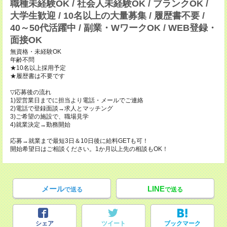
職種未経験OK / 社会人未経験OK / ブランクOK /
大学生歓迎 / 10名以上の大量募集 / 履歴書不要 /
40～50代活躍中 / 副業・WワークOK / WEB登録・
面接OK
無資格・未経験OK
年齢不問
★10名以上採用予定
★履歴書は不要です
▽応募後の流れ
1)翌営業日までに担当より電話・メールでご連絡
2)電話で登録面談→求人とマッチング
3)ご希望の施設で、職場見学
4)就業決定→勤務開始
応募→就業まで最短3日＆10日後に給料GETも可！
開始希望日はご相談ください。1か月以上先の相談もOK！
メール
LINE
で送る
で送る
シェア
ツイート
ブックマーク