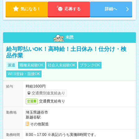
18:00 などのように、自由な働き方が可能なお仕事です！
気になる！
応募する
詳細へ
未読
給与即払いOK！高時給！土日休み！仕分け・検
品作業
派遣
職種未経験OK
社会人未経験OK
ブランクOK
WEB登録・面接OK
時給1600円
給与
交通費別途支給あり
交通費支給有り
交通費
埼玉県越谷市
勤務地
新越谷駅
その他製造
8:00～17:00 ※表記のうち実働8時間です。
勤務時間