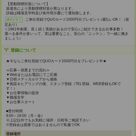
【受動喫煙対策について】
派遣先により受動喫煙対策が異なります。
詳細は職場見学時及び条件明示書にて通知致します。
ご来社登録でQUOカード2000円分プレゼント♪週払いOK！（規
ポイント！
定あり）
☆1981年創業。長く続く実績があるので安心♪ご紹介できるお仕事多数！
選べる条件が多いって、実は重要なこと。安心の「ニッケン」で一緒に働き
ましょう♪
登録について
★今ならご来社登録でQUOカード2000円分をプレゼント中★
≪応募～就業までの流れ≫
▼Webまたはお電話にてご応募
▼日研メディカルケアから連絡
▼面談＆ヒアリングの後、スタッフ登録（TEL登録、WEB登録もOKで
す！）
▼お仕事情報の提供
▼職場見学
▼お仕事スタート
■受付時間
9:00～18:00（月～金）
※上記以外でもお気軽に場所・日程等ご相談下さい
※登録会は面接ではありませんので私服でOK
登録場所