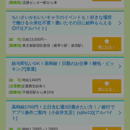
[勤務地]
流通センター駅から車
ちいさいかわいいキャラのイベントも！好きな場所
で働ける☆来社不要！働いたその日に給料もらえる
◎/T1[アルバイト]
[給 与]
日給13,000円～
[勤務地]
東京都新宿区新宿（最寄り駅：新宿駅）
気になる！
給与即払いOK！高時給！日勤のお仕事！梱包・ピッ
キング[派遣]
[給 与]
時給1340円
[交通費]
交通費支給有り
気になる！
[勤務地]
宇都宮駅から車10分
高時給1700円！土日含む週3日働きたい方！／銀行で
アプリ操作ご案内［小金井支店］(sj6ie13)[アルバイ
ト]
[給 与]
時給1,700円～1,700円