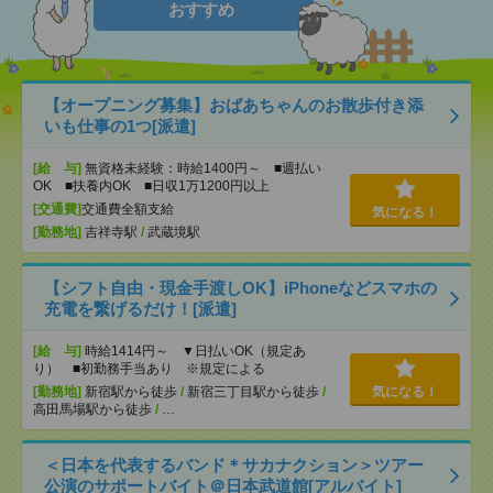
おすすめ
【オープニング募集】おばあちゃんのお散歩付き添
いも仕事の1つ[派遣]
[給 与]
無資格未経験：時給1400円～ ■週払い
OK ■扶養内OK ■日収1万1200円以上
[交通費]
交通費全額支給
気になる！
[勤務地]
吉祥寺駅
/
武蔵境駅
【シフト自由・現金手渡しOK】iPhoneなどスマホの
充電を繋げるだけ！[派遣]
[給 与]
時給1414円～ ▼日払いOK（規定あ
り） ■初勤務手当あり ※規定による
[勤務地]
新宿駅から徒歩
/
新宿三丁目駅から徒歩
/
気になる！
高田馬場駅から徒歩
/
…
＜日本を代表するバンド＊サカナクション＞ツアー
公演のサポートバイト＠日本武道館[アルバイト]