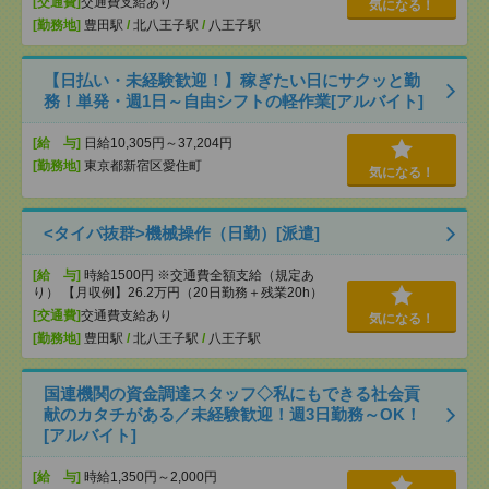
[交通費]
交通費支給あり
気になる！
[勤務地]
豊田駅
/
北八王子駅
/
八王子駅
【日払い・未経験歓迎！】稼ぎたい日にサクッと勤
務！単発・週1日～自由シフトの軽作業[アルバイト]
[給 与]
日給10,305円～37,204円
[勤務地]
東京都新宿区愛住町
気になる！
<タイパ抜群>機械操作（日勤）[派遣]
[給 与]
時給1500円 ※交通費全額支給（規定あ
り） 【月収例】26.2万円（20日勤務＋残業20h）
[交通費]
交通費支給あり
気になる！
[勤務地]
豊田駅
/
北八王子駅
/
八王子駅
国連機関の資金調達スタッフ◇私にもできる社会貢
献のカタチがある／未経験歓迎！週3日勤務～OK！
[アルバイト]
[給 与]
時給1,350円～2,000円