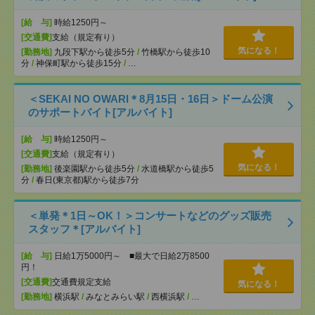
[給 与]
時給1250円～
[交通費]
支給（規定有り）
気になる！
[勤務地]
九段下駅から徒歩5分
/
竹橋駅から徒歩10
分
/
神保町駅から徒歩15分
/
…
＜SEKAI NO OWARI＊8月15日・16日＞ドーム公演
のサポートバイト[アルバイト]
[給 与]
時給1250円～
[交通費]
支給（規定有り）
気になる！
[勤務地]
後楽園駅から徒歩5分
/
水道橋駅から徒歩5
分
/
春日(東京都)駅から徒歩7分
＜単発＊1日～OK！＞コンサートなどのグッズ販売
スタッフ＊[アルバイト]
[給 与]
日給1万5000円～ ■最大で日給2万8500
円！
[交通費]
交通費規定支給
気になる！
[勤務地]
横浜駅
/
みなとみらい駅
/
西横浜駅
/
…