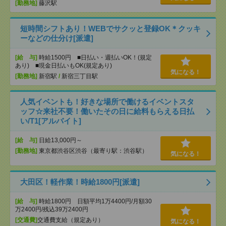
[勤務地]
藤沢駅
短時間シフトあり！WEBでサクッと登録OK＊クッキ
ーなどの仕分け[派遣]
[給 与]
時給1500円 ■日払い・週払いOK！(規定
あり) ■現金日払いもOK(規定あり)
気になる！
[勤務地]
新宿駅
/
新宿三丁目駅
人気イベントも！好きな場所で働けるイベントスタ
ッフ☆来社不要！働いたその日に給料もらえる日払
い/T1[アルバイト]
[給 与]
日給13,000円～
[勤務地]
東京都渋谷区渋谷（最寄り駅：渋谷駅）
気になる！
大田区！軽作業！時給1800円[派遣]
[給 与]
時給1800円 日額平均1万4400円/月額30
万2400円/残込39万2400円
[交通費]
交通費支給（規定あり）
気になる！