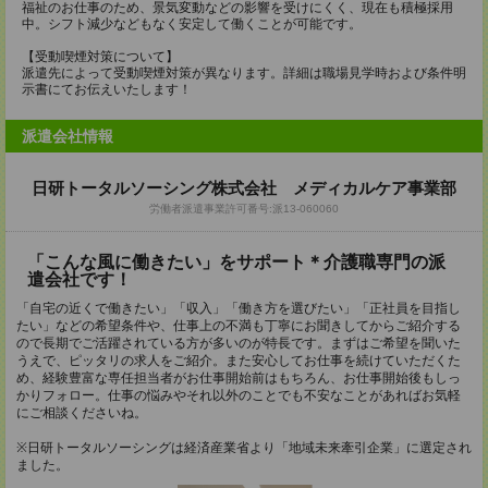
福祉のお仕事のため、景気変動などの影響を受けにくく、現在も積極採用
中。シフト減少などもなく安定して働くことが可能です。
【受動喫煙対策について】
派遣先によって受動喫煙対策が異なります。詳細は職場見学時および条件明
示書にてお伝えいたします！
派遣会社情報
日研トータルソーシング株式会社 メディカルケア事業部
労働者派遣事業許可番号:派13-060060
「こんな風に働きたい」をサポート＊介護職専門の派
遣会社です！
「自宅の近くで働きたい」「収入」「働き方を選びたい」「正社員を目指し
たい」などの希望条件や、仕事上の不満も丁寧にお聞きしてからご紹介する
ので長期でご活躍されている方が多いのが特長です。まずはご希望を聞いた
うえで、ピッタリの求人をご紹介。また安心してお仕事を続けていただくた
め、経験豊富な専任担当者がお仕事開始前はもちろん、お仕事開始後もしっ
かりフォロー。仕事の悩みやそれ以外のことでも不安なことがあればお気軽
にご相談くださいね。
※日研トータルソーシングは経済産業省より「地域未来牽引企業」に選定され
ました。