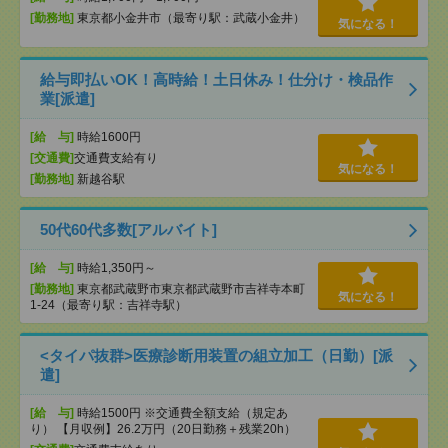
[勤務地]
東京都小金井市（最寄り駅：武蔵小金井）
気になる！
給与即払いOK！高時給！土日休み！仕分け・検品作
業[派遣]
[給 与]
時給1600円
[交通費]
交通費支給有り
気になる！
[勤務地]
新越谷駅
50代60代多数[アルバイト]
[給 与]
時給1,350円～
[勤務地]
東京都武蔵野市東京都武蔵野市吉祥寺本町
気になる！
1-24（最寄り駅：吉祥寺駅）
<タイパ抜群>医療診断用装置の組立加工（日勤）[派
遣]
[給 与]
時給1500円 ※交通費全額支給（規定あ
り） 【月収例】26.2万円（20日勤務＋残業20h）