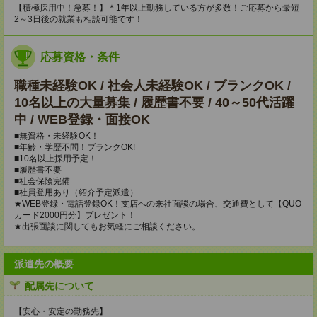
【積極採用中！急募！】＊1年以上勤務している方が多数！ご応募から最短
2～3日後の就業も相談可能です！
応募資格・条件
職種未経験OK / 社会人未経験OK / ブランクOK /
10名以上の大量募集 / 履歴書不要 / 40～50代活躍
中 / WEB登録・面接OK
■無資格・未経験OK！
■年齢・学歴不問！ブランクOK!
■10名以上採用予定！
■履歴書不要
■社会保険完備
■社員登用あり（紹介予定派遣）
★WEB登録・電話登録OK！支店への来社面談の場合、交通費として【QUO
カード2000円分】プレゼント！
★出張面談に関してもお気軽にご相談ください。
派遣先の概要
配属先について
【安心・安定の勤務先】