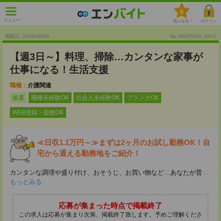
0
メニュー
気になる！
ログイン
掲載日 :2026
/
08
/
04
No.NSGTC43_GD-1
【週3日～】料理、掃除…カンタンな家事が
仕事になる！生活支援
職種：
介護関連
派遣
職種未経験OK
社会人未経験OK
ブランクOK
WEB登録・面接OK
≪日収1.1万円～≫まずは2ヶ月のお試し勤務OK！自
宅から通える勤務地をご紹介！
カンタンな調理や盛り付け、おそうじ、お買い物など…あなたが普
...
もっとみる
応募が集まった時点で掲載終了
この求人は応募が集まり次第、掲載終了致します。予めご理解くださ