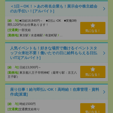
＜1日～OK！＞あの有名企業も！展示会や株主総会
のお手伝い！[アルバイト]
[給 与]
■日給16,840円～ ■日払いOK ■実働3時
間5,120円のお仕事あります！
[交通費]
一部支給
気になる！
[勤務地]
東京駅
/
水道橋駅
/
有楽町駅
/
…
人気イベントも！好きな場所で働けるイベントスタ
ッフ☆来社不要！働いたその日に給料もらえる日払
い/T1[アルバイト]
[給 与]
日給13,000円～
[勤務地]
東京都八王子市明神町（最寄り駅：京王八
気になる！
王子駅）
座り仕事！給与即払いOK！高時給！在庫管理・資料
作成[派遣]
[給 与]
時給1500円
[交通費]
交通費支給有り
気になる！