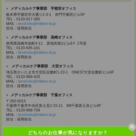
メディカルケア事業部 宇都宮オフィス
栃木県宇都宮市大通り2-3-1 井門宇都宮ビル5F
TEL：0120-917-385
MAIL：
tenshoku@nikken-ts.jp
担当：採用担当
メディカルケア事業部 高崎オフィス
群馬県高崎市栄町4-11 原地所第2ビル6Ｆ 1号室
TEL：0120-935-241
MAIL：
tenshoku@nikken-ts.jp
担当：採用担当
メディカルケア事業部 大宮オフィス
埼玉県さいたま市大宮区吉敷町1-23-1 ONEST大宮吉敷町ビル6F
TEL：0120-989-425
MAIL：
tenshoku@nikken-ts.jp
担当：採用担当
メディカルケア事業部 千葉オフィス
〒260-0015
千葉県千葉市中央区富士見2-15-11 IMI千葉富士見ビル6F
TEL：0120-998-758
MAIL：
tenshoku@nikken-ts.jp
担当：採用担当
×
メディカルケア事業部 柏オフィス
どちらのお仕事が気になりますか？
千葉県柏市末広町5-19 第12関口ビル7F 705号室