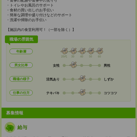
・食事の配膳や食事中の見守り
・トイレやお風呂のサポート
・食材の買い出しのお手伝い
・簡単な調理や盛り付けなどのサポート
・洗濯や掃除のお手伝い
【施設内の食堂利用可！（一部を除く）】
職場の雰囲気
年齢層
20代
30
40
50
60
男女比率
女性
男性
職場の様子
活気あり
しずか
仕事の仕方
テキパキ
コツコツ
募集情報
給与