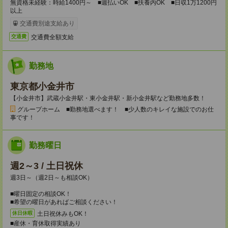
無資格未経験：時給1400円～ ■週払いOK ■扶養内OK ■日収1万1200円
以上
交通費別途支給あり
交通費全額支給
交通費
勤務地
東京都小金井市
【小金井市】武蔵小金井駅・東小金井駅・新小金井駅など勤務地多数！
グループホーム ■勤務地選べます！ ■少人数のキレイな施設でのお仕
事です！
勤務曜日
週2～3 / 土日祝休
週3日～（週2日～も相談OK）
■曜日固定の相談OK！
■希望の曜日があればご相談ください！
土日祝休みもOK！
休日休暇
■産休・育休取得実績あり