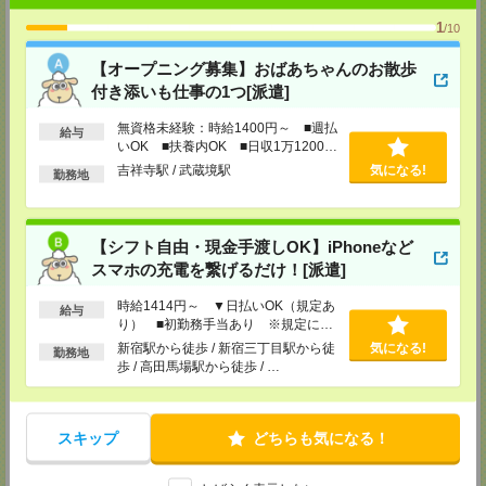
TEL：0120-935-218
1
MAIL：
tenshoku@nikken-ts.jp
/10
担当：採用担当
【オープニング募集】おばあちゃんのお散歩
メディカルケア事業部 新宿オフィス
付き添いも仕事の1つ[派遣]
東京都新宿区新宿2-3-10 新宿御苑ビル6階
TEL：0120-457-235
無資格未経験：時給1400円～ ■週払
MAIL：
tenshoku@nikken-ts.jp
給与
いOK ■扶養内OK ■日収1万1200円
担当：採用担当
以上
吉祥寺駅 / 武蔵境駅
気になる!
勤務地
メディカルケア事業部 立川事業所
東京都立川市錦町1-12-14
TEL：0120-934-200
MAIL：
tenshoku@nikken-ts.jp
【シフト自由・現金手渡しOK】iPhoneなど
担当：採用担当
スマホの充電を繋げるだけ！[派遣]
メディカルケア事業部 町田オフィス
東京都町田市森野1-7-23 大樹生命町田ビル6F
時給1414円～ ▼日払いOK（規定あ
給与
TEL：0120-453-285
り） ■初勤務手当あり ※規定によ
MAIL：
tenshoku@nikken-ts.jp
る
新宿駅から徒歩 / 新宿三丁目駅から徒
気になる!
担当：採用担当
勤務地
歩 / 高田馬場駅から徒歩 / …
メディカルケア事業部 横浜オフィス
神奈川県横浜市保土ケ谷区神戸町134 横浜ビジネスパークサウスタワー
2F B区画
スキップ
どちらも気になる！
TEL：0120-901-799
MAIL：
tenshoku@nikken-ts.jp
担当：採用担当