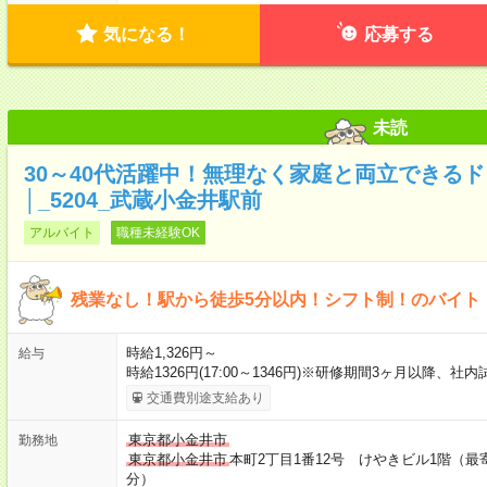
気になる！
応募する
未読
30～40代活躍中！無理なく家庭と両立できる
│_5204_武蔵小金井駅前
アルバイト
職種未経験OK
残業なし！駅から徒歩5分以内！シフト制！のバイト
時給1,326円～
給与
時給1326円(17:00～1346円)※研修期間3ヶ月以降、
交通費別途支給あり
東京都小金井市
勤務地
東京都小金井市
本町2丁目1番12号 けやきビル1階（最
分）