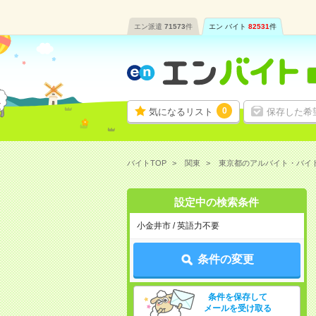
エン派遣
71573
件
エン バイト
82531
件
0
気になるリスト
保存した希
バイトTOP
関東
東京都のアルバイト・バイ
設定中の検索条件
小金井市 / 英語力不要
条件の変更
条件を保存して
メールを受け取る