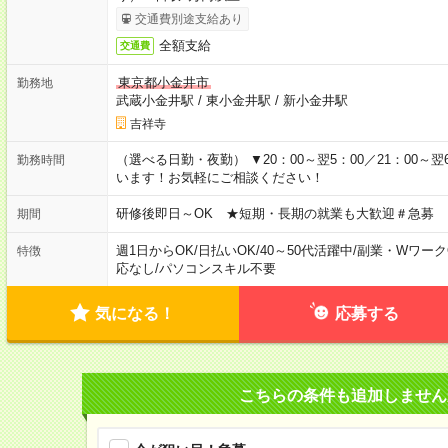
交通費別途支給あり
全額支給
交通費
東京都小金井市
勤務地
武蔵小金井駅
/
東小金井駅
/
新小金井駅
吉祥寺
（選べる日勤・夜勤） ▼20：00～翌5：00／21：00～翌
勤務時間
います！お気軽にご相談ください！
研修後即日～OK ★短期・長期の就業も大歓迎＃急募
期間
週1日からOK
/
日払いOK
/
40～50代活躍中
/
副業・Wワーク
特徴
応なし
/
パソコンスキル不要
気になる！
応募する
こちらの条件も追加しません