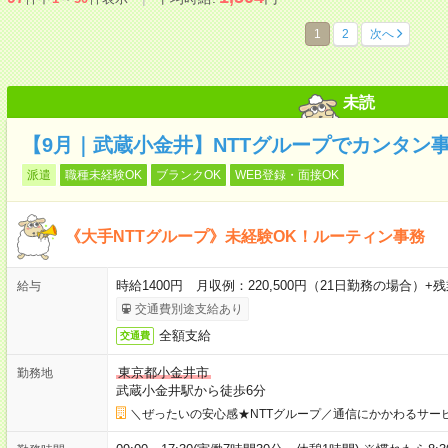
1
2
次へ
未読
【9月｜武蔵小金井】NTTグループでカンタン
派遣
職種未経験OK
ブランクOK
WEB登録・面接OK
《大手NTTグループ》未経験OK！ルーティン事務
時給1400円 月収例：220,500円（21日勤務の場合）
給与
交通費別途支給あり
全額支給
交通費
東京都小金井市
勤務地
武蔵小金井駅から徒歩6分
＼ぜったいの安心感★NTTグループ／通信にかかわるサー