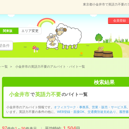
東京都小金井市で英語力不要の
会員登録
エリア変更
関東版
望条件
ト一覧
小金井市の英語力不要のアルバイト・バイト一覧
検索結果
小金井市
英語力不要
で
のバイト一覧
小金井市のアルバイト情報です。
オフィスワーク・事務系
、
営業・販売・サービス系
います。英語力不要の条件の他に、
WEB登録・面接OK
、
交通費別途支給あり
、
履歴書
1,504
97
平均時給:
円
件中
1
～
50
件表示