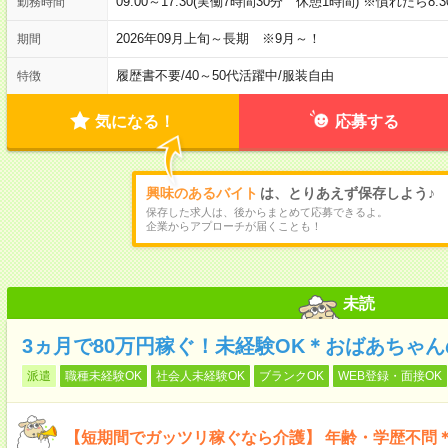
09:00～17:30(実働7時間30分 休憩1時間) ※慣れたら8:3
勤務時間
2026年09月上旬～長期 ※9月～！
期間
履歴書不要
/
40～50代活躍中
/
服装自由
特徴
気になる！
応募する
興味のあるバイト
は、とりあえず保存しよう♪
保存した求人は、後からまとめて応募できるよ。
企業からアプローチが届くことも！
未読
3ヵ月で80万円稼ぐ！未経験OK＊おばあちゃ
派遣
職種未経験OK
社会人未経験OK
ブランクOK
WEB登録・面接OK
【短期間でガッツリ稼ぐなら介護】 年齢・学歴不問＊