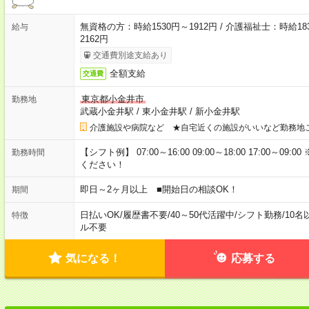
無資格の方：時給1530円～1912円 / 介護福祉士：時給183
給与
2162円
交通費別途支給あり
全額支給
交通費
東京都小金井市
勤務地
武蔵小金井駅
/
東小金井駅
/
新小金井駅
介護施設や病院など ★自宅近くの施設がいいなど勤務地
【シフト例】 07:00～16:00 09:00～18:00 17:00
勤務時間
ください！
即日～2ヶ月以上 ■開始日の相談OK！
期間
日払いOK
/
履歴書不要
/
40～50代活躍中
/
シフト勤務
/
10名
特徴
ル不要
気になる！
応募する