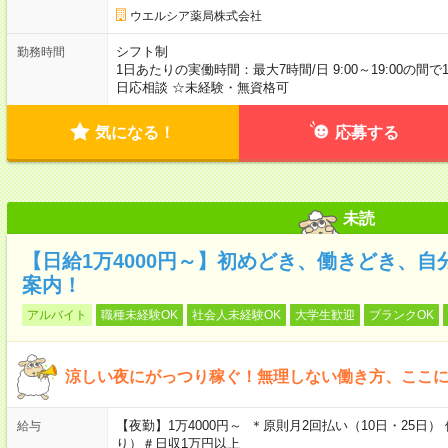
ウエルシア薬局株式会社
シフト制
勤務時間
1日あたりの実働時間：最大7時間/日 9:00～19:00の間
日応相談 ☆未経験・無資格可
気になる！
応募する
未読
【日給1万4000円～】初めどき、働きどき、
案内！
アルバイト
職種未経験OK
社会人未経験OK
大学生歓迎
ブランクOK
涼しい夜にがっつり稼ぐ！無理しない働き方、ここ
【夜勤】1万4000円～ ＊原則月2回払い（10日・25
給与
り）＃日収1万円以上