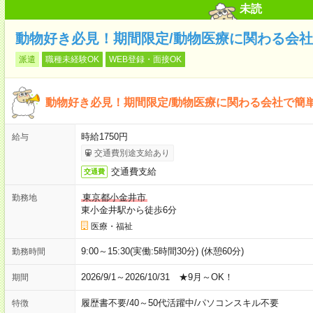
未読
動物好き必見！期間限定/動物医療に関わる会社
派遣
職種未経験OK
WEB登録・面接OK
動物好き必見！期間限定/動物医療に関わる会社で簡
時給1750円
給与
交通費別途支給あり
交通費支給
交通費
東京都小金井市
勤務地
東小金井駅から徒歩6分
医療・福祉
9:00～15:30(実働:5時間30分) (休憩60分)
勤務時間
2026/9/1～2026/10/31 ★9月～OK！
期間
履歴書不要
/
40～50代活躍中
/
パソコンスキル不要
特徴