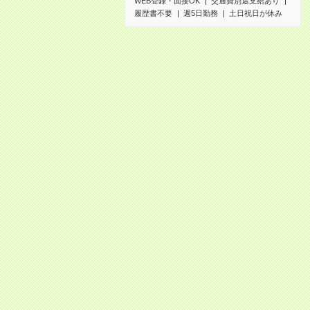
WEB登録・面接OK
交通費別途支給あり
履歴書不要
週5日勤務
土日祝日が休み