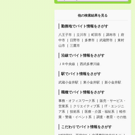
他の検索結果を見る
勤務地でバイト情報をさがす
八王子市
立川市
町田市
調布市
府
中市
日野市
多摩市
武蔵野市
東村
山市
三鷹市
沿線でバイト情報をさがす
ＪＲ中央線
西武多摩川線
駅でバイト情報をさがす
武蔵小金井駅
東小金井駅
新小金井駅
職種でバイト情報をさがす
事務・オフィスワーク系
販売・サービス・
営業系
クリエイティブ系
IT・エンジニ
ア系
技術系
医療・介護・福祉系
軽作
業・警備・イベント系
調査・教育・その他
こだわりでバイト情報をさがす