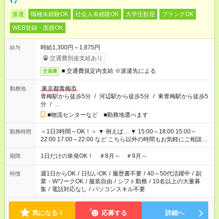
派遣
職種未経験OK
社会人未経験OK
大学生歓迎
ブランクOK
WEB登録・面接OK
時給1,300円～1,875円
給与
交通費別途支給あり
■ 交通費規定内支給 ※派遣先による
交通費
東京都青梅市
勤務地
青梅駅から徒歩5分
/
河辺駅から徒歩5分
/
東青梅駅から徒歩5
分
/
…
■物流センターなど ■勤務地選べます
＜1日3時間～OK！＞ ▼ 例えば… ▼ 15:00～18:00 15:00～
勤務時間
22:00 17:00～22:00 など こちら以外の時間もお気軽にご相談く
ださい！
1日だけの単発OK！ ＃8月～ ＃9月～
期間
週1日からOK
/
日払いOK
/
履歴書不要
/
40～50代活躍中
/
副
特徴
業・WワークOK
/
服装自由
/
シフト勤務
/
10名以上の大量募
集
/
電話対応なし
/
パソコンスキル不要
気になる！
応募する
詳細へ