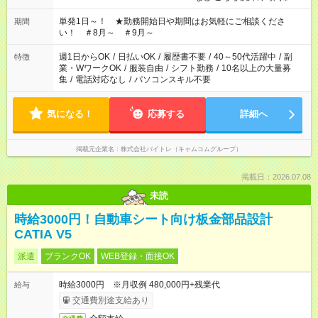
お気軽にご相談ください！
単発1日～！ ★勤務開始日や期間はお気軽にご相談くださ
期間
い！ ＃8月～ ＃9月～
週1日からOK
/
日払いOK
/
履歴書不要
/
40～50代活躍中
/
副
特徴
業・WワークOK
/
服装自由
/
シフト勤務
/
10名以上の大量募
集
/
電話対応なし
/
パソコンスキル不要
気になる！
応募する
詳細へ
掲載元企業名
株式会社バイトレ（キャムコムグループ）
掲載日：2026.07.08
未読
時給3000円！自動車シート向け板金部品設計
CATIA V5
派遣
ブランクOK
WEB登録・面接OK
時給3000円 ※月収例 480,000円+残業代
給与
交通費別途支給あり