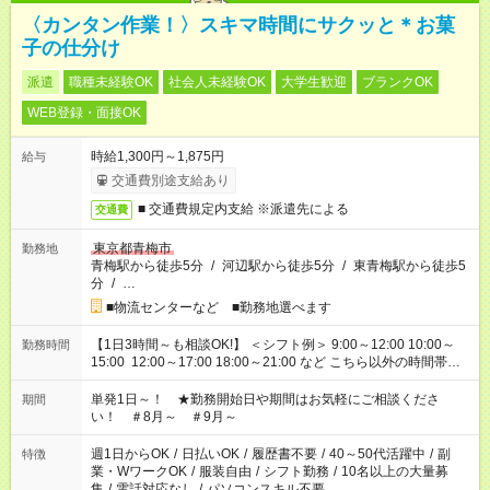
〈カンタン作業！〉スキマ時間にサクッと＊お菓
子の仕分け
派遣
職種未経験OK
社会人未経験OK
大学生歓迎
ブランクOK
WEB登録・面接OK
時給1,300円～1,875円
給与
交通費別途支給あり
■ 交通費規定内支給 ※派遣先による
交通費
東京都青梅市
勤務地
青梅駅から徒歩5分
/
河辺駅から徒歩5分
/
東青梅駅から徒歩5
分
/
…
■物流センターなど ■勤務地選べます
【1日3時間～も相談OK!】 ＜シフト例＞ 9:00～12:00 10:00～
勤務時間
15:00 12:00～17:00 18:00～21:00 など こちら以外の時間帯も
お気軽にご相談ください！
単発1日～！ ★勤務開始日や期間はお気軽にご相談くださ
期間
い！ ＃8月～ ＃9月～
週1日からOK
/
日払いOK
/
履歴書不要
/
40～50代活躍中
/
副
特徴
業・WワークOK
/
服装自由
/
シフト勤務
/
10名以上の大量募
集
/
電話対応なし
/
パソコンスキル不要