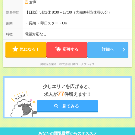
倉庫
【日勤】5勤2休 8:30～17:30（実働8時間/休憩60分）
勤務時間
・長期 ・即日スタートOK！
期間
電話対応なし
特徴
気になる！
応募する
詳細へ
掲載元企業名
株式会社日本ワークプレイス
少しエリアを広げると、
77
求人が
件増えます！
見てみる
あなたの閲覧履歴からのオススメ