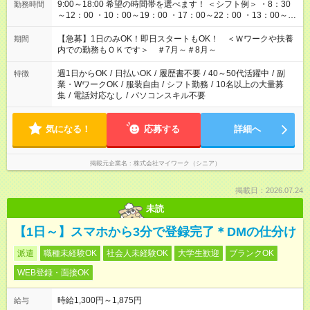
9:00～18:00 希望の時間帯を選べます！ ＜シフト例＞ ・8：30
勤務時間
～12：00 ・10：00～19：00 ・17：00～22：00 ・13：00～
22：00 ・22：00～翌6：00 など
【急募】1日のみOK！即日スタートもOK！ ＜Ｗワークや扶養
期間
内での勤務もＯＫです＞ ＃7月～＃8月～
週1日からOK
/
日払いOK
/
履歴書不要
/
40～50代活躍中
/
副
特徴
業・WワークOK
/
服装自由
/
シフト勤務
/
10名以上の大量募
集
/
電話対応なし
/
パソコンスキル不要
気になる！
応募する
詳細へ
掲載元企業名
株式会社マイワーク（シニア）
掲載日：2026.07.24
未読
【1日～】スマホから3分で登録完了＊DMの仕分け
派遣
職種未経験OK
社会人未経験OK
大学生歓迎
ブランクOK
WEB登録・面接OK
時給1,300円～1,875円
給与