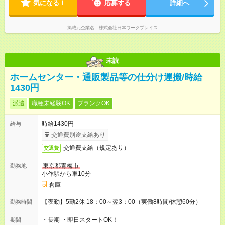
気になる！
応募する
詳細へ
掲載元企業名
株式会社日本ワークプレイス
未読
ホームセンター・通販製品等の仕分け運搬/時給
1430円
派遣
職種未経験OK
ブランクOK
時給1430円
給与
交通費別途支給あり
交通費支給（規定あり）
交通費
東京都青梅市
勤務地
小作駅から車10分
倉庫
【夜勤】5勤2休 18：00～翌3：00（実働8時間/休憩60分）
勤務時間
・長期 ・即日スタートOK！
期間