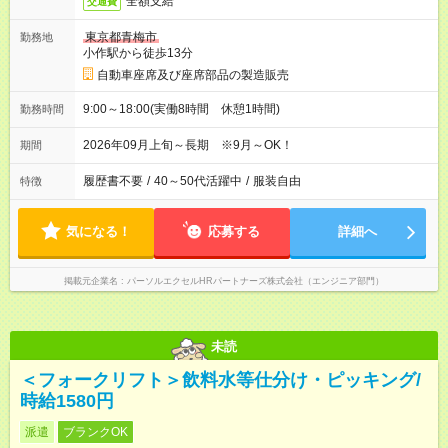
全額支給
交通費
東京都青梅市
勤務地
小作駅から徒歩13分
自動車座席及び座席部品の製造販売
9:00～18:00(実働8時間 休憩1時間)
勤務時間
2026年09月上旬～長期 ※9月～OK！
期間
履歴書不要
/
40～50代活躍中
/
服装自由
特徴
気になる！
応募する
詳細へ
掲載元企業名
パーソルエクセルHRパートナーズ株式会社（エンジニア部門）
未読
＜フォークリフト＞飲料水等仕分け・ピッキング/
時給1580円
派遣
ブランクOK