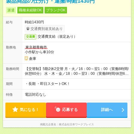
製品商品の仕分け・運搬/時給1430円
派遣
職種未経験OK
ブランクOK
時給1430円
給与
交通費別途支給あり
交通費支給（規定あり）
交通費
東京都青梅市
勤務地
小作駅から車10分
倉庫
【交替制】5勤2休2交替 月・火／16：00～翌1：00（実働8時間/
勤務時間
休憩60分） 水・木・金／18：00～翌3：00（実働8時間/休憩60
分）
・長期 ・即日スタートOK！
期間
電話対応なし
特徴
気になる！
応募する
詳細へ
掲載元企業名
株式会社日本ワークプレイス