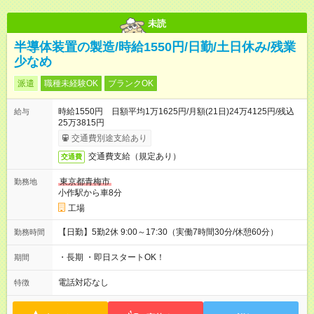
未読
半導体装置の製造/時給1550円/日勤/土日休み/残業
少なめ
派遣
職種未経験OK
ブランクOK
時給1550円 日額平均1万1625円/月額(21日)24万4125円/残込
給与
25万3815円
交通費別途支給あり
交通費支給（規定あり）
交通費
東京都青梅市
勤務地
小作駅から車8分
工場
【日勤】5勤2休 9:00～17:30（実働7時間30分/休憩60分）
勤務時間
・長期 ・即日スタートOK！
期間
電話対応なし
特徴