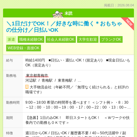
掲載日：2026.08.04
未読
NEW
＼1日だけでOK！／好きな時に働く＊おもちゃ
の仕分け／日払いOK
派遣
職種未経験OK
社会人未経験OK
大学生歓迎
ブランクOK
WEB登録・面接OK
時給1400円 ■日払い・週払いOK！(規定あり) ■現金日払いも
給与
OK（規定あり）
東京都青梅市
勤務地
河辺駅
/
青梅駅
/
東青梅駅
/
…
大手物流会社（年齢不問／「無理なく続けられる」と好評の
職場です）
9:00～18:00 希望の時間帯を選べます！ ＜シフト例＞ ・8：30
勤務時間
～12：00 ・10：00～19：00 ・17：00～22：00 ・13：00～
22：00 ・22：00～翌6：00 など
【急募】1日のみOK！ 即日スタートもOK！ ＜Ｗワークや扶
期間
養内での勤務もＯＫです＞
週1日からOK
/
日払いOK
/
履歴書不要
/
40～50代活躍中
/
副
特徴