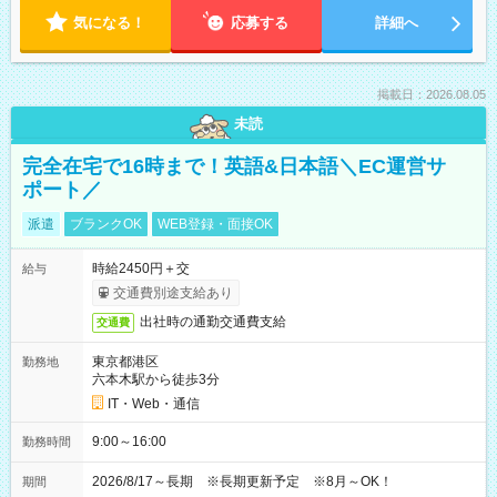
気になる！
応募する
詳細へ
掲載日：2026.08.05
未読
完全在宅で16時まで！英語&日本語＼EC運営サ
ポート／
派遣
ブランクOK
WEB登録・面接OK
時給2450円＋交
給与
交通費別途支給あり
出社時の通勤交通費支給
交通費
東京都港区
勤務地
六本木駅から徒歩3分
IT・Web・通信
9:00～16:00
勤務時間
2026/8/17～長期 ※長期更新予定 ※8月～OK！
期間