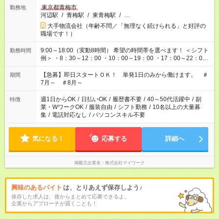
東京都青梅市
勤務地
河辺駅
/
青梅駅
/
東青梅駅
/
…
大手物流会社（年齢不問／「無理なく続けられる」と好評の
職場です！）
9:00～18:00（実動8時間） 希望の時間帯を選べます！ ＜シフト
勤務時間
例＞ ・8：30～12：00 ・10：00～19：00 ・17：00～22：00
・13：00～22：00 ・22：00～翌6：00 など
【急募】即日スタートＯＫ！ 単発1日のみから働けます。 ＃
期間
7月～ ＃8月～
週1日からOK
/
日払いOK
/
履歴書不要
/
40～50代活躍中
/
副
特徴
業・WワークOK
/
服装自由
/
シフト勤務
/
10名以上の大量募
集
/
電話対応なし
/
パソコンスキル不要
気になる！
応募する
詳細へ
掲載元企業名
株式会社マイワーク
興味のあるバイト
は、とりあえず保存しよう♪
保存した求人は、後からまとめて応募できるよ。
企業からアプローチが届くことも！