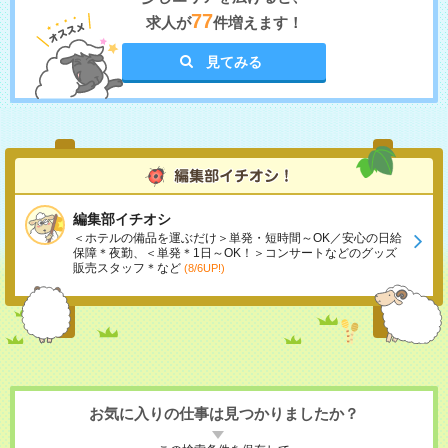
77
求人が
件増えます！
見てみる
編集部イチオシ
＜ホテルの備品を運ぶだけ＞単発・短時間～OK／安心の日給
保障＊夜勤、＜単発＊1日～OK！＞コンサートなどのグッズ
販売スタッフ＊など
(8/6UP!)
お気に入りの仕事は見つかりましたか？