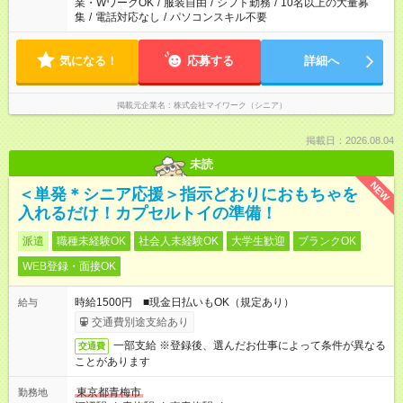
業・WワークOK
/
服装自由
/
シフト勤務
/
10名以上の大量募
集
/
電話対応なし
/
パソコンスキル不要
気になる！
応募する
詳細へ
掲載元企業名
株式会社マイワーク（シニア）
掲載日：2026.08.04
未読
NEW
＜単発＊シニア応援＞指示どおりにおもちゃを
入れるだけ！カプセルトイの準備！
派遣
職種未経験OK
社会人未経験OK
大学生歓迎
ブランクOK
WEB登録・面接OK
時給1500円 ■現金日払いもOK（規定あり）
給与
交通費別途支給あり
一部支給 ※登録後、選んだお仕事によって条件が異なる
交通費
ことがあります
東京都青梅市
勤務地