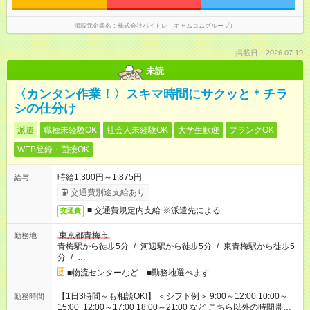
掲載元企業名
株式会社バイトレ（キャムコムグループ）
掲載日：2026.07.19
未読
〈カンタン作業！〉スキマ時間にサクッと＊チラ
シの仕分け
派遣
職種未経験OK
社会人未経験OK
大学生歓迎
ブランクOK
WEB登録・面接OK
時給1,300円～1,875円
給与
交通費別途支給あり
■ 交通費規定内支給 ※派遣先による
交通費
東京都青梅市
勤務地
青梅駅から徒歩5分
/
河辺駅から徒歩5分
/
東青梅駅から徒歩5
分
/
…
■物流センターなど ■勤務地選べます
【1日3時間～も相談OK!】 ＜シフト例＞ 9:00～12:00 10:00～
勤務時間
15:00 12:00～17:00 18:00～21:00 など こちら以外の時間帯も