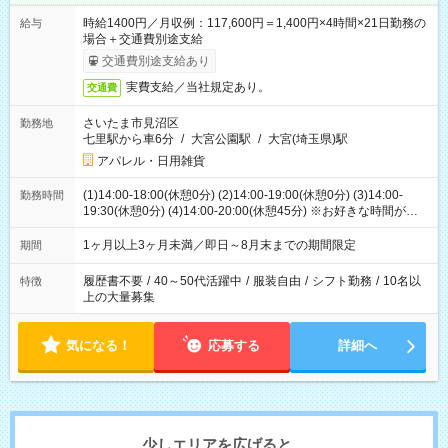
時給1400円／月収例：117,600円＝1,400円×4時間×21日勤務の
給与
場合＋交通費別途支給
交通費別途支給あり
実費支給／当社規定あり。
交通費
さいたま市見沼区
勤務地
七里駅から車6分
/
大宮公園駅
/
大宮(埼玉県)駅
アパレル・日用雑貨
(1)14:00-18:00(休憩0分) (2)14:00-19:00(休憩0分) (3)14:00-
勤務時間
19:30(休憩0分) (4)14:00-20:00(休憩45分) ※お好きな時間が選べ
ます
1ヶ月以上3ヶ月未満／即日～8月末までの期間限定
期間
履歴書不要
/
40～50代活躍中
/
服装自由
/
シフト勤務
/
10名以
特徴
上の大量募集
気になる！
応募する
詳細へ
少しエリアを広げると、