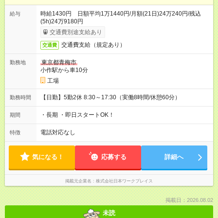
時給1430円 日額平均1万1440円/月額(21日)24万240円/残込
給与
(5h)24万9180円
交通費別途支給あり
交通費支給（規定あり）
交通費
東京都青梅市
勤務地
小作駅から車10分
工場
【日勤】5勤2休 8:30～17:30（実働8時間/休憩60分）
勤務時間
・長期 ・即日スタートOK！
期間
電話対応なし
特徴
気になる！
応募する
詳細へ
掲載元企業名
株式会社日本ワークプレイス
掲載日：2026.08.02
未読