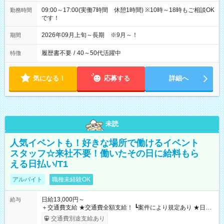
09:00～17:00(実働7時間 休憩1時間) ※10時～18時もご相談OK
勤務時間
です！
2026年09月上旬～長期 ※9月～！
期間
履歴書不要
/
40～50代活躍中
特徴
気になる！
応募する
詳細へ
未読
人気イベントも！好きな場所で働けるイベント
スタッフ☆来社不要！働いたその日に給料もら
える日払い/T1
アルバイト
職種未経験OK
日給13,000円～
給与
＋交通費支給 ★交通費全額支給！ ┗案件により規定あり ★日払
いOK！（規定あり） ┗働いたその日に現金GET♪ お仕事後はコ
交通費別途支給あり
ンビニATMから 日払い分を引き落とせます！ 【試用期間】試