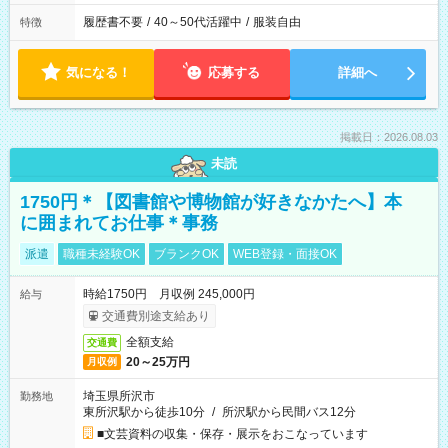
履歴書不要
/
40～50代活躍中
/
服装自由
特徴
気になる！
応募する
詳細へ
掲載日：2026.08.03
未読
1750円＊【図書館や博物館が好きなかたへ】本
に囲まれてお仕事＊事務
派遣
職種未経験OK
ブランクOK
WEB登録・面接OK
時給1750円 月収例 245,000円
給与
交通費別途支給あり
全額支給
交通費
20～25万円
月収例
埼玉県所沢市
勤務地
東所沢駅から徒歩10分
/
所沢駅から民間バス12分
■文芸資料の収集・保存・展示をおこなっています