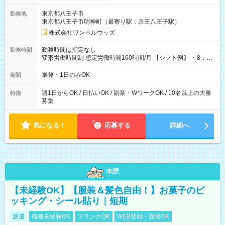
用期間なし
東京都八王子市
勤務地
東京都八王子市明神町（最寄り駅：京王八王子駅）
株式会社ワンベルウッズ
勤務時間は指定なし
勤務時間
変形労働時間制 想定労働時間160時間/月 【シフト例】 ・8：00
～21：00
単発・1日のみOK
期間
週1日からOK / 日払いOK / 副業・WワークOK / 10名以上の大量
特徴
募集
気になる！
応募する
詳細へ
未読
【未経験OK】【服装＆髪色自由！】お菓子のピ
ッキング・シール貼り｜短期
派遣
職種未経験OK
ブランクOK
WEB登録・面接OK