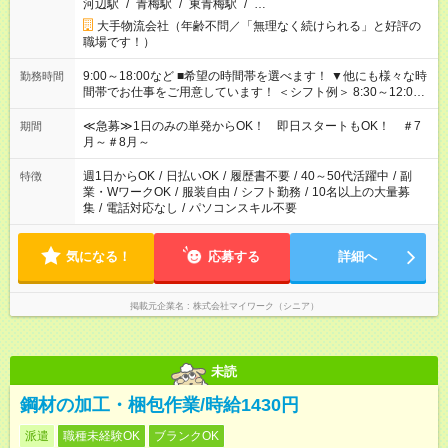
河辺駅
/
青梅駅
/
東青梅駅
/
…
大手物流会社（年齢不問／「無理なく続けられる」と好評の
職場です！）
9:00～18:00など ■希望の時間帯を選べます！ ▼他にも様々な時
勤務時間
間帯でお仕事をご用意しています！ ＜シフト例＞ 8:30～12:00
17:00～22:00 13:00～22:00 22:00～翌6:00 など
≪急募≫1日のみの単発からOK！ 即日スタートもOK！ ＃7
期間
月～＃8月～
週1日からOK
/
日払いOK
/
履歴書不要
/
40～50代活躍中
/
副
特徴
業・WワークOK
/
服装自由
/
シフト勤務
/
10名以上の大量募
集
/
電話対応なし
/
パソコンスキル不要
気になる！
応募する
詳細へ
掲載元企業名
株式会社マイワーク（シニア）
未読
鋼材の加工・梱包作業/時給1430円
派遣
職種未経験OK
ブランクOK