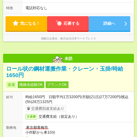
電話対応なし
特徴
気になる！
応募する
詳細へ
掲載元企業名
株式会社日本ワークプレイス
未読
ロール状の鋼材運搬作業・クレーン・玉掛/時給
1650円
派遣
職種未経験OK
ブランクOK
時給1650円 日額平均1万3200円/月額(21日)27万7200円/残込
給与
(5h)28万1325円
交通費別途支給あり
交通費支給（規定あり）
交通費
東京都青梅市
勤務地
小作駅から車10分