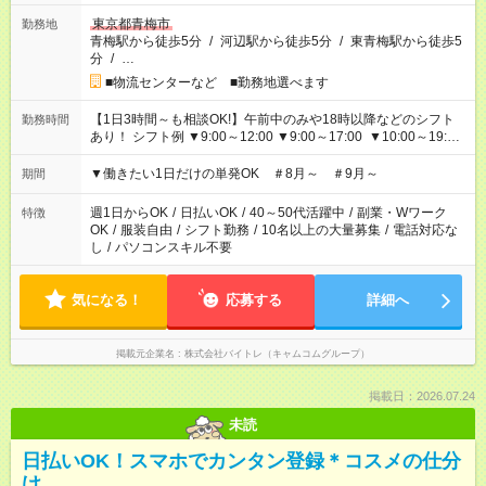
東京都青梅市
勤務地
青梅駅から徒歩5分
/
河辺駅から徒歩5分
/
東青梅駅から徒歩5
分
/
…
■物流センターなど ■勤務地選べます
【1日3時間～も相談OK!】午前中のみや18時以降などのシフト
勤務時間
あり！ シフト例 ▼9:00～12:00 ▼9:00～17:00 ▼10:00～19:00
▼18:00～21:00
▼働きたい1日だけの単発OK ＃8月～ ＃9月～
期間
週1日からOK
/
日払いOK
/
40～50代活躍中
/
副業・Wワーク
特徴
OK
/
服装自由
/
シフト勤務
/
10名以上の大量募集
/
電話対応な
し
/
パソコンスキル不要
気になる！
応募する
詳細へ
掲載元企業名
株式会社バイトレ（キャムコムグループ）
掲載日：2026.07.24
未読
日払いOK！スマホでカンタン登録＊コスメの仕分
け