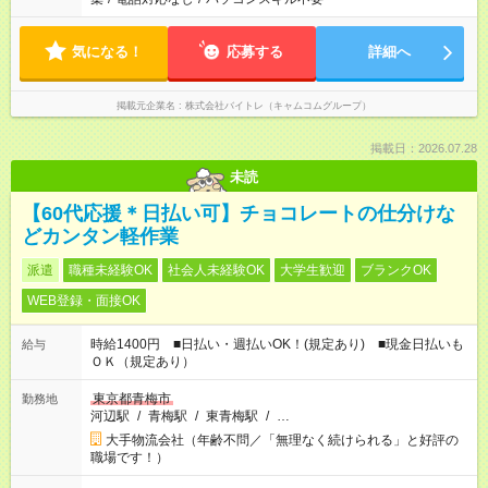
気になる！
応募する
詳細へ
掲載元企業名
株式会社バイトレ（キャムコムグループ）
掲載日：2026.07.28
未読
【60代応援＊日払い可】チョコレートの仕分けな
どカンタン軽作業
派遣
職種未経験OK
社会人未経験OK
大学生歓迎
ブランクOK
WEB登録・面接OK
時給1400円 ■日払い・週払いOK！(規定あり) ■現金日払いも
給与
ＯＫ（規定あり）
東京都青梅市
勤務地
河辺駅
/
青梅駅
/
東青梅駅
/
…
大手物流会社（年齢不問／「無理なく続けられる」と好評の
職場です！）