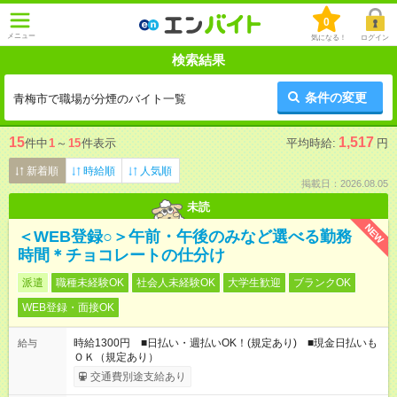
0
メニュー
気になる！
ログイン
検索結果
条件の変更
青梅市で職場が分煙のバイト一覧
15
1,517
件中
1
～
15
件表示
平均時給:
円
新着順
時給順
人気順
掲載日：2026.08.05
未読
NEW
＜WEB登録○＞午前・午後のみなど選べる勤務
時間＊チョコレートの仕分け
派遣
職種未経験OK
社会人未経験OK
大学生歓迎
ブランクOK
WEB登録・面接OK
時給1300円 ■日払い・週払いOK！(規定あり) ■現金日払いも
給与
ＯＫ（規定あり）
交通費別途支給あり