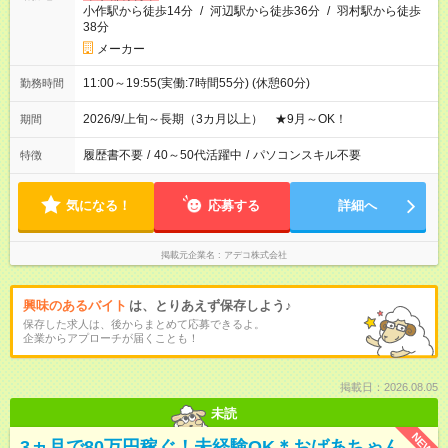
小作駅から徒歩14分
/
河辺駅から徒歩36分
/
羽村駅から徒歩
38分
メーカー
11:00～19:55(実働:7時間55分) (休憩60分)
勤務時間
2026/9/上旬～長期（3カ月以上） ★9月～OK！
期間
履歴書不要
/
40～50代活躍中
/
パソコンスキル不要
特徴
気になる！
応募する
詳細へ
掲載元企業名
アデコ株式会社
興味のあるバイト
は、とりあえず保存しよう♪
保存した求人は、後からまとめて応募できるよ。
企業からアプローチが届くことも！
掲載日：2026.08.05
未読
NEW
3ヵ月で80万円稼ぐ！未経験OK＊おばあちゃん