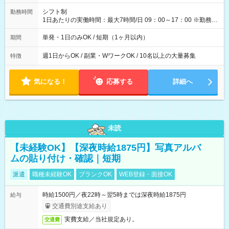
円（役割手当＋100円）×6時間＝日収8,400円＋交通費 【試用期
間】試用期間なし
シフト制
勤務時間
1日あたりの実働時間：最大7時間/日 09：00～17：00 ※勤務時
間は 試験により異なります。
単発・1日のみOK / 短期（1ヶ月以内）
期間
週1日からOK / 副業・WワークOK / 10名以上の大量募集
特徴
気になる！
応募する
詳細へ
未読
【未経験OK】【深夜時給1875円】写真アルバ
ムの貼り付け・確認｜短期
派遣
職種未経験OK
ブランクOK
WEB登録・面接OK
時給1500円／夜22時～翌5時までは深夜時給1875円
給与
交通費別途支給あり
実費支給／当社規定あり。
交通費