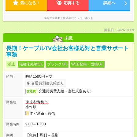
気になる！
応募する
詳細へ
掲載元企業名
株式会社ニッソーネット
掲載日：2026.07.09
未読
長期！ケーブルTV会社お客様応対と営業サポート
事務
派遣
職種未経験OK
ブランクOK
WEB登録・面接OK
時給1500円＋交
給与
交通費別途支給あり
交通費実費支給（当社規定あり）
交通費
東京都青梅市
勤務地
小作駅
IT・Web・通信
9:00～18:00
勤務時間
【急募】即日～長期
期間