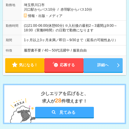
埼玉県川口市
勤務地
川口駅からバス10分
/
赤羽駅からバス10分
情報・出版・メディア
(1)21:00-06:00(休憩60分) ※入社後の最初2～3週間は9:00～
勤務時間
18:00（実働8時間）の日勤で勤務になります
1ヶ月以上3ヶ月未満／即日～9/30まで（延長の可能性あり）
期間
履歴書不要
/
40～50代活躍中
/
服装自由
特徴
気になる！
応募する
詳細へ
少しエリアを広げると、
28
求人が
件増えます！
見てみる