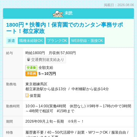
掲載日：2026.08.06
未読
1800円＊扶養内！保育園でのカンタン事務サポ
ート！都立家政
派遣
職種未経験OK
ブランクOK
WEB登録・面接OK
時給1800円 月収例 57,600円
給与
交通費別途支給あり
全額支給
交通費
5～10万円
月収例
東京都練馬区
勤務地
都立家政駅から徒歩13分
/
中村橋駅から徒歩14分
保育園
10:00～14:00(実働4時間 休憩なし) ※9時半～17時の中で3時間
勤務時間
～4時間で相談可 #15時まで
2026年09月上旬～長期 ※9月～！
期間
履歴書不要
/
40～50代活躍中
/
副業・WワークOK
/
服装自由
/
特徴