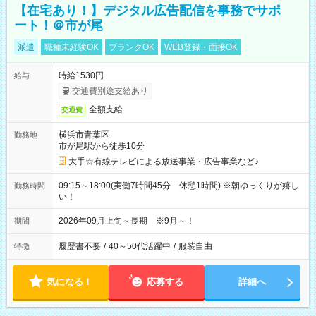
【在宅あり！】デジタル広告配信を事務でサポ
ート！＠市が尾
派遣
職種未経験OK
ブランクOK
WEB登録・面接OK
時給1530円
給与
交通費別途支給あり
全額支給
交通費
横浜市青葉区
勤務地
市が尾駅から徒歩10分
大手☆有線テレビによる放送事業・広告事業など♪
09:15～18:00(実働7時間45分 休憩1時間) ※朝ゆっくりが嬉し
勤務時間
い！
2026年09月上旬～長期 ※9月～！
期間
履歴書不要
/
40～50代活躍中
/
服装自由
特徴
気になる！
応募する
詳細へ