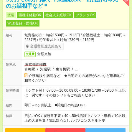
のお話相手など＊
派遣
職種未経験OK
社会人未経験OK
ブランクOK
WEB登録・面接OK
無資格の方：時給1530円～1912円 / 介護福祉士：時給1830円～
給与
2287円 / 初任者以上：時給1730円～2162円
交通費別途支給あり
全額支給
交通費
東京都青梅市
勤務地
青梅駅
/
河辺駅
/
東青梅駅
/
…
介護施設や病院など ★自宅近くの施設がいいなど勤務地ご
相談ください
【シフト例】 07:00～16:00 09:00～18:00 17:00～09:00 ※ 上記
勤務時間
は一例です！その他シフトもご相談ください！
即日～2ヶ月以上 ■開始日の相談OK！
期間
日払いOK
/
履歴書不要
/
40～50代活躍中
/
シフト勤務
/
10名以
特徴
上の大量募集
/
電話対応なし
/
パソコンスキル不要