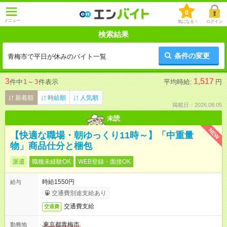
0
メニュー
気になる！
ログイン
検索結果
条件の変更
青梅市で平日が休みのバイト一覧
3
1,517
件中
1
～
3
件表示
平均時給:
円
新着順
時給順
人気順
掲載日：2026.08.05
未読
NEW
【快適な職場・朝ゆっくり11時～】「中重量
物」商品仕分と梱包
派遣
職種未経験OK
WEB登録・面接OK
時給1550円
給与
交通費別途支給あり
交通費支給
交通費
東京都青梅市
勤務地