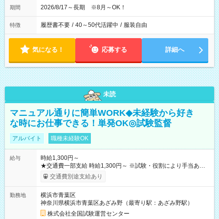
2026/8/17～長期 ※8月～OK！
期間
履歴書不要
/
40～50代活躍中
/
服装自由
特徴
気になる！
応募する
詳細へ
未読
マニュアル通りに簡単WORK◆未経験から好き
な時にお仕事できる！単発OK◎試験監督
アルバイト
職種未経験OK
時給1,300円～
給与
★交通費一部支給 時給1,300円～ ※試験・役割により手当あり
※勤務回数により昇給あり 【即給（前払い）オプションあ
交通費別途支給あり
り！】 希望される場合、勤務から1週間ほどで給与の一部を受け
取れます。 ※手数料418円がかかります。 【過去試験日の収入
横浜市青葉区
勤務地
例】 ・河合塾模擬試験 8:30～17:30（休憩1時間） 時給1,300円
神奈川県横浜市青葉区あざみ野（最寄り駅：あざみ野駅）
×8時間＝日収10,400円＋交通費 ※当日の役割により時給＋100
円の場合あり ・国家試験 7:00～13:30（休憩なし） 時給1,300
株式会社全国試験運営センター