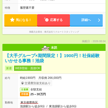
履歴書不要
特徴
気になる！
応募する
詳細へ
掲載元企業名
株式会社リクルートスタッフィング
掲載日：2026.08.04
未読
【大手グループ×期間限定！】1900円！社保経験
いかせる事務！池袋
派遣
WEB登録・面接OK
時給1900円 月収例 266,000円
給与
交通費別途支給あり
全額支給
交通費
25～30万円
月収例
東京都豊島区
勤務地
池袋駅から徒歩9分
/
東池袋駅から徒歩9分