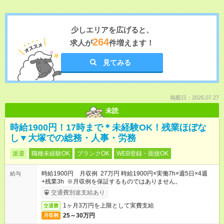
少しエリアを広げると、
264
求人が
件増えます！
見てみる
掲載日：2026.07.27
未読
時給1900円！17時まで＊未経験OK！残業ほぼな
し▼大塚での総務・人事・労務
派遣
職種未経験OK
ブランクOK
WEB登録・面接OK
時給1900円 月収例 27万円 時給1900円×実働7h×週5日×4週
給与
+残業3h ※月収例を保証するものではありません。
交通費別途支給あり
1ヶ月3万円を上限として実費支給
交通費
25～30万円
月収例