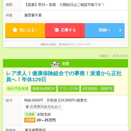
【急募】即日～長期 ※開始日はご相談可能です！
期間
履歴書不要
特徴
気になる！
応募する
詳細へ
掲載元企業名
株式会社スタッフサービス
掲載日：2026.08.05
未読
レア求人！健康保険組合での事務！派遣から正社
員へ！年休129日
紹介予定派遣
職種未経験OK
ブランクOK
WEB登録・面接OK
時給1600円 月収例 224,000円+残業代
給与
交通費別途支給あり
全額支給
交通費
20～25万円
月収例
東京都豊島区
勤務地