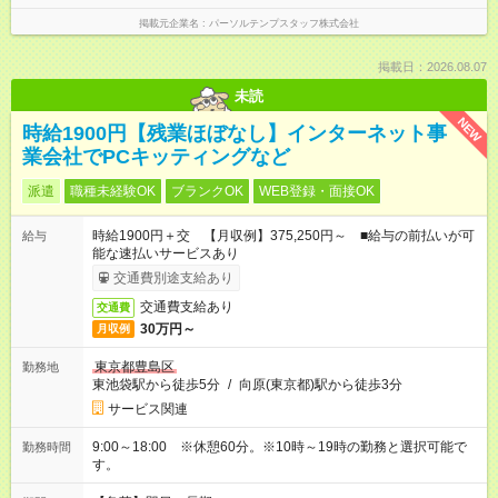
掲載元企業名
パーソルテンプスタッフ株式会社
掲載日：2026.08.07
未読
NEW
時給1900円【残業ほぼなし】インターネット事
業会社でPCキッティングなど
派遣
職種未経験OK
ブランクOK
WEB登録・面接OK
時給1900円＋交 【月収例】375,250円～ ■給与の前払いが可
給与
能な速払いサービスあり
交通費別途支給あり
交通費支給あり
交通費
30万円～
月収例
東京都豊島区
勤務地
東池袋駅から徒歩5分
/
向原(東京都)駅から徒歩3分
サービス関連
9:00～18:00 ※休憩60分。※10時～19時の勤務と選択可能で
勤務時間
す。