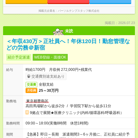
掲載元企業名
パーソルテンプスタッフ株式会社
掲載日：2026.07.23
未読
＜年収430万＞正社員へ！年休120日！勤怠管理な
どの労務＠新宿
紹介予定派遣
WEB登録・面接OK
時給1700円 月収例 272,000円+残業代
給与
交通費別途支給あり
全額支給
交通費
25～30万円
月収例
東京都豊島区
勤務地
高田馬場駅から徒歩2分
/
学習院下駅から徒歩11分
9拠点で展開★医療クリニック(内科/循環器科/呼吸器科）
09:00～18:00(実働8時間 休憩1時間)
勤務時間
【急募】即日～長期 派遣期間3～6ヶ月後に、正社員に紹介予
期間