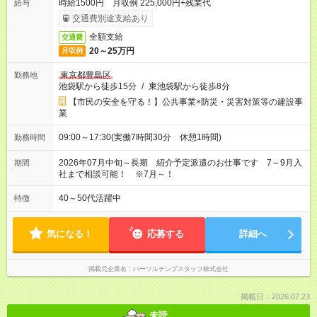
時給1500円 月収例 225,000円+残業代
給与
交通費別途支給あり
全額支給
交通費
20～25万円
月収例
東京都豊島区
勤務地
池袋駅から徒歩15分
/
東池袋駅から徒歩8分
【市民の安全を守る！】公共事業×防災・災害対策等の建設事
業
09:00～17:30(実働7時間30分 休憩1時間)
勤務時間
2026年07月中旬～長期 紹介予定派遣のお仕事です 7～9月入
期間
社まで相談可能！ ※7月～！
40～50代活躍中
特徴
気になる！
応募する
詳細へ
掲載元企業名
パーソルテンプスタッフ株式会社
掲載日：2026.07.23
未読