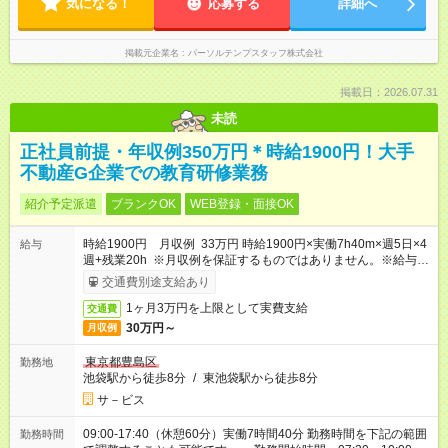
気になる！
応募する
詳細へ
掲載元企業名
パーソルテンプスタッフ株式会社
掲載日：2026.07.31
未読
正社員前提・年収例350万円＊時給1900円！大手
不動産G企業での教育研修業務
紹介予定派遣
ブランクOK
WEB登録・面接OK
時給1900円 月収例 33万円 時給1900円×実働7h40m×週5日×4
給与
週+残業20h ※月収例を保証するものではありません。※給与即
受取りサービス利用可（利用条件有）
交通費別途支給あり
1ヶ月3万円を上限として実費支給
交通費
30万円～
月収例
東京都豊島区
勤務地
池袋駅から徒歩8分
/
東池袋駅から徒歩8分
サ－ビス
09:00-17:40（休憩60分）実働7時間40分 勤務時間を下記の範囲
勤務時間