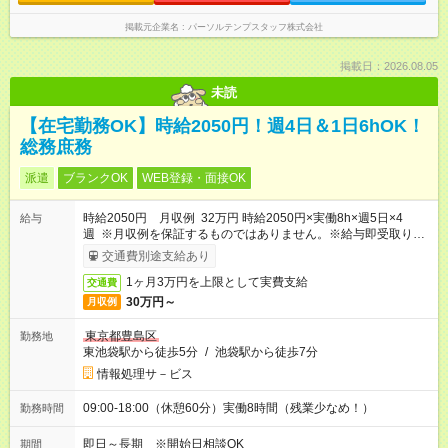
掲載元企業名
パーソルテンプスタッフ株式会社
掲載日：2026.08.05
未読
【在宅勤務OK】時給2050円！週4日＆1日6hOK！
総務庶務
派遣
ブランクOK
WEB登録・面接OK
時給2050円 月収例 32万円 時給2050円×実働8h×週5日×4
給与
週 ※月収例を保証するものではありません。※給与即受取りサ
ービス利用可（利用条件有）
交通費別途支給あり
1ヶ月3万円を上限として実費支給
交通費
30万円～
月収例
東京都豊島区
勤務地
東池袋駅から徒歩5分
/
池袋駅から徒歩7分
情報処理サ－ビス
09:00-18:00（休憩60分）実働8時間（残業少なめ！）
勤務時間
即日～長期 ※開始日相談OK
期間