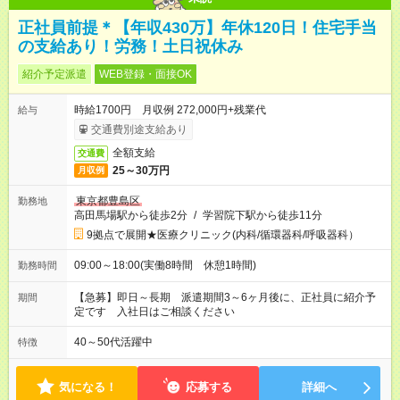
正社員前提＊【年収430万】年休120日！住宅手当
の支給あり！労務！土日祝休み
紹介予定派遣
WEB登録・面接OK
時給1700円 月収例 272,000円+残業代
給与
交通費別途支給あり
全額支給
交通費
25～30万円
月収例
東京都豊島区
勤務地
高田馬場駅から徒歩2分
/
学習院下駅から徒歩11分
9拠点で展開★医療クリニック(内科/循環器科/呼吸器科）
09:00～18:00(実働8時間 休憩1時間)
勤務時間
【急募】即日～長期 派遣期間3～6ヶ月後に、正社員に紹介予
期間
定です 入社日はご相談ください
40～50代活躍中
特徴
気になる！
応募する
詳細へ