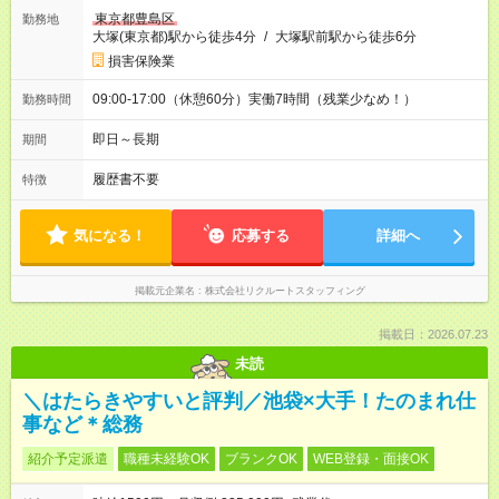
東京都豊島区
勤務地
大塚(東京都)駅から徒歩4分
/
大塚駅前駅から徒歩6分
損害保険業
09:00-17:00（休憩60分）実働7時間（残業少なめ！）
勤務時間
即日～長期
期間
履歴書不要
特徴
気になる！
応募する
詳細へ
掲載元企業名
株式会社リクルートスタッフィング
掲載日：2026.07.23
未読
＼はたらきやすいと評判／池袋×大手！たのまれ仕
事など＊総務
紹介予定派遣
職種未経験OK
ブランクOK
WEB登録・面接OK