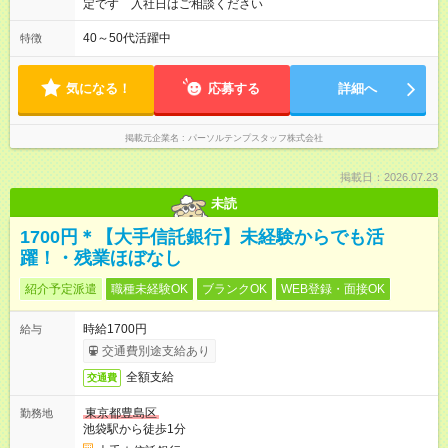
定です 入社日はご相談ください
40～50代活躍中
特徴
気になる！
応募する
詳細へ
掲載元企業名
パーソルテンプスタッフ株式会社
掲載日：2026.07.23
未読
1700円＊【大手信託銀行】未経験からでも活
躍！・残業ほぼなし
紹介予定派遣
職種未経験OK
ブランクOK
WEB登録・面接OK
時給1700円
給与
交通費別途支給あり
全額支給
交通費
東京都豊島区
勤務地
池袋駅から徒歩1分