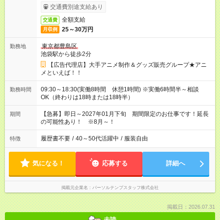
交通費別途支給あり
全額支給
交通費
25～30万円
月収例
東京都豊島区
勤務地
池袋駅から徒歩2分
【広告代理店】大手アニメ制作＆グッズ販売グループ★アニ
メといえば！！
09:30～18:30(実働8時間 休憩1時間) ※実働6時間半～相談
勤務時間
OK（終わりは18時または18時半）
【急募】即日～2027年01月下旬 期間限定のお仕事です！延長
期間
の可能性あり！ ※8月～！
履歴書不要
/
40～50代活躍中
/
服装自由
特徴
気になる！
応募する
詳細へ
掲載元企業名
パーソルテンプスタッフ株式会社
掲載日：2026.07.31
未読