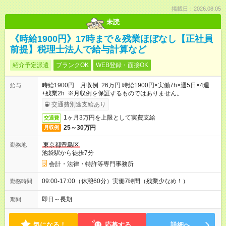
掲載日：2026.08.05
未読
《時給1900円》17時まで＆残業ほぼなし【正社員
前提】税理士法人で給与計算など
紹介予定派遣
ブランクOK
WEB登録・面接OK
時給1900円 月収例 26万円 時給1900円×実働7h×週5日×4週
給与
+残業2h ※月収例を保証するものではありません。
交通費別途支給あり
1ヶ月3万円を上限として実費支給
交通費
25～30万円
月収例
東京都豊島区
勤務地
池袋駅から徒歩7分
会計・法律・特許等専門事務所
09:00-17:00（休憩60分）実働7時間（残業少なめ！）
勤務時間
即日～長期
期間
気になる！
応募する
詳細へ