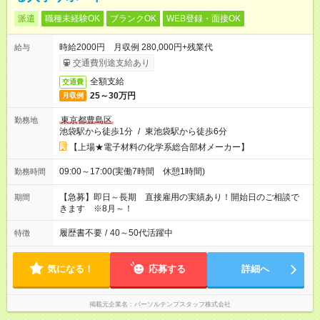
派遣
職種未経験OK
ブランクOK
WEB登録・面接OK
時給2000円 月収例 280,000円+残業代
給与
交通費別途支給あり
全額支給
交通費
25～30万円
月収例
東京都豊島区
勤務地
池袋駅から徒歩1分
/
東池袋駅から徒歩6分
【上場★電子材料の化学系総合部材メーカー】
09:00～17:00(実働7時間 休憩1時間)
勤務時間
【急募】即日～長期 直接雇用の実績あり！開始日のご相談で
期間
きます ※8月～！
履歴書不要
/
40～50代活躍中
特徴
気になる！
応募する
詳細へ
掲載元企業名
パーソルテンプスタッフ株式会社