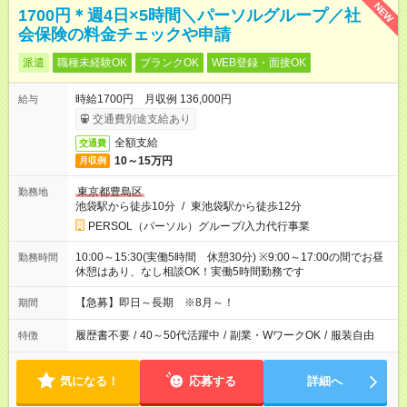
NEW
1700円＊週4日×5時間＼パーソルグループ／社
会保険の料金チェックや申請
派遣
職種未経験OK
ブランクOK
WEB登録・面接OK
時給1700円 月収例 136,000円
給与
交通費別途支給あり
全額支給
交通費
10～15万円
月収例
東京都豊島区
勤務地
池袋駅から徒歩10分
/
東池袋駅から徒歩12分
PERSOL（パーソル）グループ/入力代行事業
10:00～15:30(実働5時間 休憩30分) ※9:00～17:00の間でお昼
勤務時間
休憩はあり、なし相談OK！実働5時間勤務です
【急募】即日～長期 ※8月～！
期間
履歴書不要
/
40～50代活躍中
/
副業・WワークOK
/
服装自由
特徴
気になる！
応募する
詳細へ