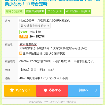
業少なめ！17時台定時
紹介予定派遣
職種未経験OK
ブランクOK
WEB登録・面接OK
時給1600円 月収例 224,000円+残業代
給与
交通費別途支給あり
全額支給
交通費
20～25万円
月収例
東京都豊島区
勤務地
大塚駅前駅から徒歩4分
/
大塚(東京都)駅から徒歩4分
健康保険組合法に基づく保険事業
09:00～17:00(実働7時間 休憩1時間) ※ ※基本出社です。
勤務時間
【急募】即日～長期 ※8月～！
期間
40～50代活躍中
/
パソコンスキル不要
特徴
気になる！
応募する
詳細へ
掲載元企業名
パーソルテンプスタッフ株式会社