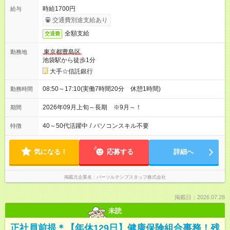
時給1700円
給与
交通費別途支給あり
全額支給
交通費
東京都豊島区
勤務地
池袋駅から徒歩1分
大手☆信託銀行
08:50～17:10(実働7時間20分 休憩1時間)
勤務時間
2026年09月上旬～長期 ※9月～！
期間
40～50代活躍中
/
パソコンスキル不要
特徴
気になる！
応募する
詳細へ
掲載元企業名
パーソルテンプスタッフ株式会社
掲載日：2026.07.28
未読
正社員前提＊【年休129日】健康保険組合事務！残