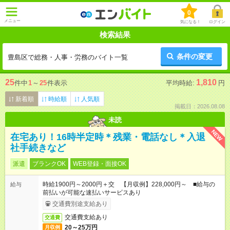
0
メニュー
気になる！
ログイン
検索結果
条件の変更
豊島区で総務・人事・労務のバイト一覧
25
1,810
件中
1
～
25
件表示
平均時給:
円
新着順
時給順
人気順
掲載日：2026.08.08
未読
NEW
在宅あり！16時半定時＊残業・電話なし＊入退
社手続きなど
派遣
ブランクOK
WEB登録・面接OK
時給1900円～2000円＋交 【月収例】228,000円～ ■給与の
給与
前払いが可能な速払いサービスあり
交通費別途支給あり
交通費支給あり
交通費
20～25万円
月収例