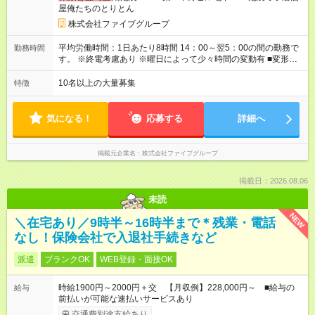
金・礼金・保証金・保険料の初期費用+荷物運搬費を支給 ※規定
屋俺たちのとりとん
あり ■積立金制度 給与ならびに賞与から積立を行える(年利2%)
シフトは22:00～翌5:00の深夜帯に入ってもらうこともありま
株式会社ファイブグループ
す。 一般的な飲食業では、この深夜帯のお給料は「みなし」と
して基本給に含まれることがしばしば・・・ でもファイブでは
平均労働時間：1日あたり8時間 14：00～翌5：00の間の勤務で
勤務時間
「別途」深夜手当を支給！ ただキツいだけの深夜業務では心か
す。 ※終電考慮あり ※曜日によって少々時間の変動有 ■変形労
ら楽しい接客は出来ません。 頑張りに対しては誠実に向き合っ
働時間制 ■実労働時間：8時間程度 ■休憩時間：1時間程度～2時
てしっかり還元することを大事にしています！ 【試用期間】試
間 休憩時間は勤務時間による ■月平均所定労働時間：173時間 ■
10名以上の大量募集
特徴
用期間あり 試用期間の長さ：3ヶ月 雇用形態、給与は本採用時
平均残業時間：42時間程度 平均労働時間：1日あたり8時間
と同じです。
14：00～翌5：00の間の勤務です。 ※終電考慮あり ※曜日によ
って少々時間の変動有 ■変形労働時間制 ■実労働時間：8時間程
気になる！
応募する
詳細へ
度 ■休憩時間：1時間程度～2時間 休憩時間は勤務時間による ■
月平均所定労働時間：173時間 ■平均残業時間：42時間程度
掲載元企業名
株式会社ファイブグループ
掲載日：2026.08.06
未読
NEW
＼在宅あり／9時半～16時半まで＊残業・電話
なし！保険会社で入退社手続きなど
派遣
ブランクOK
WEB登録・面接OK
時給1900円～2000円＋交 【月収例】228,000円～ ■給与の
給与
前払いが可能な速払いサービスあり
交通費別途支給あり