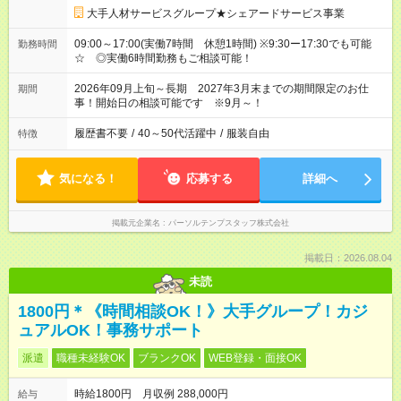
大手人材サービスグループ★シェアードサービス事業
09:00～17:00(実働7時間 休憩1時間) ※9:30ー17:30でも可能
勤務時間
☆ ◎実働6時間勤務もご相談可能！
2026年09月上旬～長期 2027年3月末までの期間限定のお仕
期間
事！開始日の相談可能です ※9月～！
履歴書不要
/
40～50代活躍中
/
服装自由
特徴
気になる！
応募する
詳細へ
掲載元企業名
パーソルテンプスタッフ株式会社
掲載日：2026.08.04
未読
1800円＊《時間相談OK！》大手グループ！カジ
ュアルOK！事務サポート
派遣
職種未経験OK
ブランクOK
WEB登録・面接OK
時給1800円 月収例 288,000円
給与