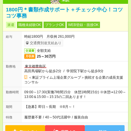
1800円＊書類作成サポート＋チェック中心！コツ
コツ事務
派遣
職種未経験OK
ブランクOK
WEB登録・面接OK
時給1800円 月収例 261,000円
給与
交通費別途支給あり
全額支給
交通費
25～30万円
月収例
東京都豊島区
勤務地
高田馬場駅から徒歩2分
/
学習院下駅から徒歩9分
＜東証プライム上場企業グループ＞挑戦する企業の成長支援
コンサル
09:00～17:30(実働7時間15分 休憩1時間15分) ※休憩⇒12:00～
勤務時間
13:00＆15:00～15:15の二回あります！
【急募】即日～長期 ※8月～！
期間
履歴書不要
/
40～50代活躍中
/
服装自由
特徴