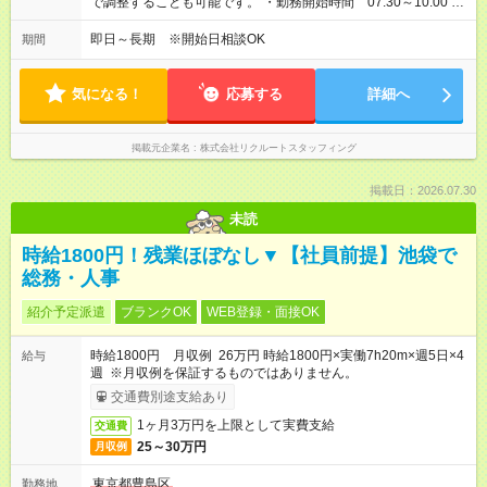
で調整することも可能です。 ・勤務開始時間 07:30～10:00 ・
勤務終了時間 16:10～18:40
即日～長期 ※開始日相談OK
期間
気になる！
応募する
詳細へ
掲載元企業名
株式会社リクルートスタッフィング
掲載日：2026.07.30
未読
時給1800円！残業ほぼなし▼【社員前提】池袋で
総務・人事
紹介予定派遣
ブランクOK
WEB登録・面接OK
時給1800円 月収例 26万円 時給1800円×実働7h20m×週5日×4
給与
週 ※月収例を保証するものではありません。
交通費別途支給あり
1ヶ月3万円を上限として実費支給
交通費
25～30万円
月収例
東京都豊島区
勤務地