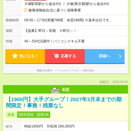
大塚駅前駅から徒歩4分
/
大塚(東京都)駅から徒歩4分
健康保険組合法に基づく保険事業
09:00～17:00(実働7時間 休憩1時間) ※基本出社です。
勤務時間
【急募】即日～長期 ※即日～！
期間
40～50代活躍中
/
パソコンスキル不要
特徴
気になる！
応募する
詳細へ
掲載元企業名
パーソルテンプスタッフ株式会社
掲載日：2026.08.05
未読
【1900円】大手グループ！2027年3月末までの期
間限定！事務！残業なし
派遣
WEB登録・面接OK
時給1900円 月収例 266,000円
給与