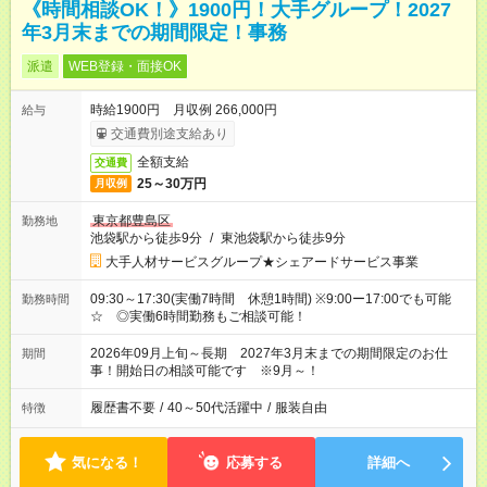
《時間相談OK！》1900円！大手グループ！2027
年3月末までの期間限定！事務
派遣
WEB登録・面接OK
時給1900円 月収例 266,000円
給与
交通費別途支給あり
全額支給
交通費
25～30万円
月収例
東京都豊島区
勤務地
池袋駅から徒歩9分
/
東池袋駅から徒歩9分
大手人材サービスグループ★シェアードサービス事業
09:30～17:30(実働7時間 休憩1時間) ※9:00ー17:00でも可能
勤務時間
☆ ◎実働6時間勤務もご相談可能！
2026年09月上旬～長期 2027年3月末までの期間限定のお仕
期間
事！開始日の相談可能です ※9月～！
履歴書不要
/
40～50代活躍中
/
服装自由
特徴
気になる！
応募する
詳細へ