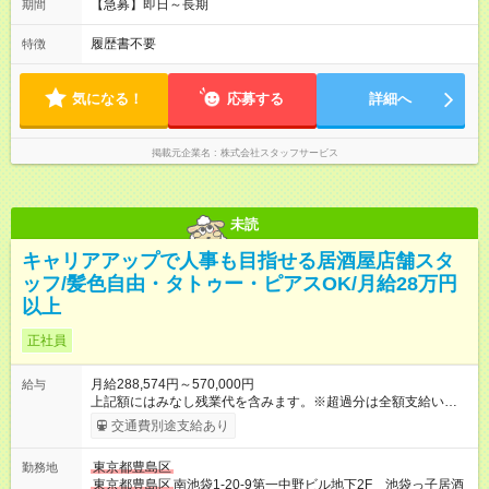
【急募】即日～長期
期間
履歴書不要
特徴
気になる！
応募する
詳細へ
掲載元企業名
株式会社スタッフサービス
未読
キャリアアップで人事も目指せる居酒屋店舗スタ
ッフ/髪色自由・タトゥー・ピアスOK/月給28万円
以上
正社員
月給288,574円～570,000円
給与
上記額にはみなし残業代を含みます。※超過分は全額支給いたし
ます。 みなし残業代 55,495円／月 みなし残業時間 36時間／月
交通費別途支給あり
■昇給あり 年2回の給与査定による ■賞与あり ■前払い賞与あり
金額に関しては年次で変動あり ■昇格あり ■役職手当 ■深夜手当
東京都豊島区
勤務地
■残業手当あり ■交通費支給（上限3万円/月） ■引越し手当 敷
東京都豊島区
南池袋1-20-9第一中野ビル地下2F 池袋っ子居酒