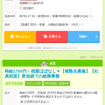
池袋駅から徒歩5分
信託銀行
08:50-17:10（休憩60分）実働7時間20分（残業少なめ！）
勤務時間
【急募】即日～長期 ※開始日相談OK ※8月～！
期間
気になる！
応募する
詳細へ
掲載元企業名
株式会社リクルートスタッフィング
掲載日：2026.07.29
未読
時給1750円！残業ほぼなし▼【複数名募集】【社
員前提】東池袋での総務事務
紹介予定派遣
ブランクOK
WEB登録・面接OK
時給1750円 月収例 29万円 時給1750円×実働8h×週5日×4週
給与
+残業5h ※月収例を保証するものではありません。
交通費別途支給あり