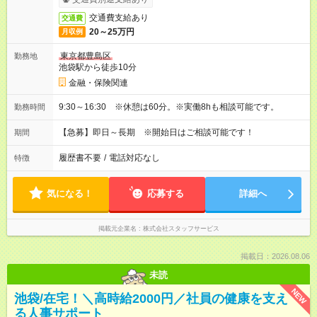
交通費支給あり
交通費
20～25万円
月収例
東京都豊島区
勤務地
池袋駅から徒歩10分
金融・保険関連
9:30～16:30 ※休憩は60分。※実働8hも相談可能です。
勤務時間
【急募】即日～長期 ※開始日はご相談可能です！
期間
履歴書不要
/
電話対応なし
特徴
気になる！
応募する
詳細へ
掲載元企業名
株式会社スタッフサービス
掲載日：2026.08.06
未読
NEW
池袋/在宅！＼高時給2000円／社員の健康を支え
る人事サポート