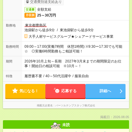
交通費別途支給あり
全額支給
交通費
25～30万円
月収例
東京都豊島区
勤務地
池袋駅から徒歩9分
/
東池袋駅から徒歩9分
大手人材サービスグループ★シェアードサービス事業
09:00～17:00(実働7時間 休憩1時間) ※9:30ー17:30でも可能
勤務時間
☆ ◎実働6時間勤務もご相談可能！
2026年10月上旬～長期 2027年3月末までの期間限定のお仕
期間
事！開始日の相談可能 ※10月～！
履歴書不要
/
40～50代活躍中
/
服装自由
特徴
気になる！
応募する
詳細へ
掲載元企業名
パーソルテンプスタッフ株式会社
掲載日：2026.08.05
未読