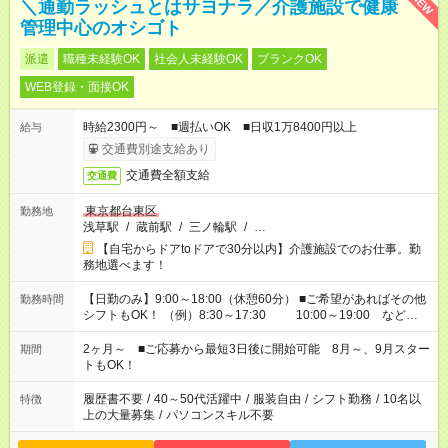
NEW
＼通勤ラッシュとはサヨナラ／介護施設で健康
管理中心のオシゴト
派遣
職種未経験OK
社会人未経験OK
ブランクOK
WEB登録・面接OK
時給2300円～ ■週払いOK ■日収1万8400円以上
給与
交通費別途支給あり
交通費全額支給
交通費
東京都台東区
勤務地
浅草駅
/
蔵前駅
/
三ノ輪駅
/
…
【自宅からドアtoドアで30分以内】介護施設でのお仕事。勤
務地選べます！
【日勤のみ】9:00～18:00（休憩60分） ■ご希望があればその他
勤務時間
シフトもOK！ （例）8:30～17:30 10:00～19:00 など
「家族とお休みを合わせたい」 「余裕を持って夕飯の準備がし
たい」 「できれば残業はしたくない」 など、ご希望があれば教
2ヶ月～ ■ご応募から最短3日後に開始可能 8月～、9月スター
期間
えてくださいね。 ※Wワーク希望の方へ 今ご覧のお仕事で希望
トもOK！
する勤務時間と、もう1つのお仕事の勤務時間。 合計で週40時
間を超える場合は応募できません
履歴書不要
/
40～50代活躍中
/
服装自由
/
シフト勤務
/
10名以
特徴
上の大量募集
/
パソコンスキル不要