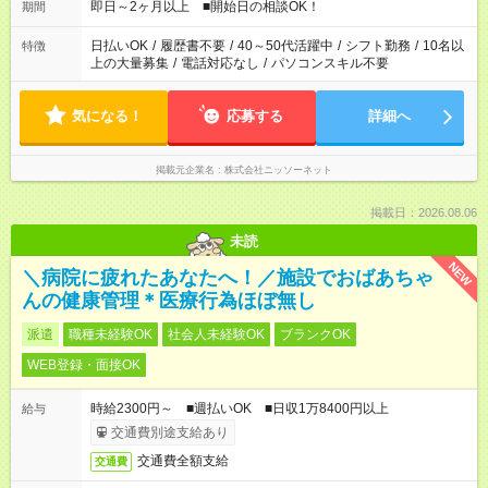
即日～2ヶ月以上 ■開始日の相談OK！
期間
日払いOK
/
履歴書不要
/
40～50代活躍中
/
シフト勤務
/
10名以
特徴
上の大量募集
/
電話対応なし
/
パソコンスキル不要
気になる！
応募する
詳細へ
掲載元企業名
株式会社ニッソーネット
掲載日：2026.08.06
未読
NEW
＼病院に疲れたあなたへ！／施設でおばあちゃ
んの健康管理＊医療行為ほぼ無し
派遣
職種未経験OK
社会人未経験OK
ブランクOK
WEB登録・面接OK
時給2300円～ ■週払いOK ■日収1万8400円以上
給与
交通費別途支給あり
交通費全額支給
交通費