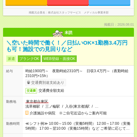
掲載元企業名
株式会社スタッフサービス メディカル事業本部
掲載日：2026.08.01
未読
＼空いた時間で働く！／日払いOK×1勤務3.4万円
も可！施設での見回りなど
派遣
ブランクOK
WEB登録・面接OK
時給1900円～ 夜勤時給2310円～ 日収3.4万円～（夜勤時給
給与
2310円×15h）
交通費別途支給あり
交通費全額支給
交通費
東京都台東区
勤務地
浅草橋駅
/
三ノ輪駅
/
入谷(東京都)駅
/
…
介護施設や病院 ※ご自宅近辺からご案内可能
≪シフト例≫ 10:00～15:00（実働5時間） 12:00～17:00（実働
勤務時間
5時間） 17:00～翌10:00（実働15時間）など ご希望に応じて、
働く時間は調整できます！ お気軽に担当へ相談ください！