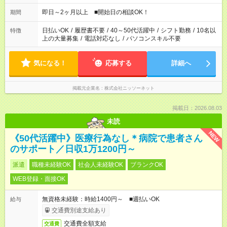
即日～2ヶ月以上 ■開始日の相談OK！
期間
日払いOK
/
履歴書不要
/
40～50代活躍中
/
シフト勤務
/
10名以
特徴
上の大量募集
/
電話対応なし
/
パソコンスキル不要
気になる！
応募する
詳細へ
掲載元企業名
株式会社ニッソーネット
掲載日：2026.08.03
未読
NEW
《50代活躍中》医療行為なし＊病院で患者さん
のサポート／日収1万1200円～
派遣
職種未経験OK
社会人未経験OK
ブランクOK
WEB登録・面接OK
無資格未経験：時給1400円～ ■週払いOK
給与
交通費別途支給あり
交通費全額支給
交通費