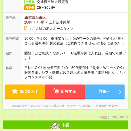
交通費支給※規定有
交通費
25～30万円
月収例
東京都台東区
勤務地
浅草(ＴＸ)駅
/
上野広小路駅
＜ご近所の老人ホームなど＞
16:00～翌9:00 ※残業なし！ ※Wワークの場合、他のお仕事と
勤務時間
合わせ週40時間超の就業はご案内できません ※法令に基づき、
週20時間以上勤務は社会保険への加入対象となります ※労働者
派遣法（日雇い派遣の原則禁止）により、短時間・短期間の就
開始日はご相談ください！ ★職場が気に入れば、長期でも働け
期間
業はご案内が難しい場合があります
ます！
日払いOK
/
履歴書不要
/
40～50代活躍中
/
副業・WワークOK
/
特徴
服装自由
/
シフト勤務
/
10名以上の大量募集
/
電話対応なし
/
パ
ソコンスキル不要
気になる！
応募する
詳細へ
掲載元企業名
マンパワーグループ株式会社 ケアサービス事業部 （医療福祉介護関連）
掲載日：2026.08.02
未読