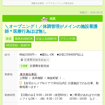
掲載元企業名
ケアスタッフィング株式会社
掲載日：2026.08.02
未読
＼オープニング！／体調管理がメインの施設看護
師＊医療行為ほぼ無し
派遣
職種未経験OK
社会人未経験OK
ブランクOK
WEB登録・面接OK
時給2300円～ ■週払いOK ■日収1万8400円以上
給与
交通費別途支給あり
交通費全額支給
交通費
東京都台東区
勤務地
上野駅
/
浅草橋駅
/
御徒町駅
/
…
【自宅からドアtoドアで30分以内】介護施設でのお仕事。勤
務地選べます！
【日勤のみ】9:00～18:00（休憩60分） ■ご希望があればその他
勤務時間
シフトもOK！ （例）8:30～17:30 10:00～19:00 など
「家族とお休みを合わせたい」 「できれば残業はしたくない」