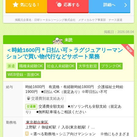
気になる！
応募する
詳細へ
掲載元企業名
日研トータルソーシング株式会社 メディカルケア事業部 ナース派遣
掲載日：2026.08.04
未読
NEW
＜時給1600円＊日払い可＞ラグジュアリーマン
ションで買い物代行などサポート業務
派遣
職種未経験OK
社会人未経験OK
大学生歓迎
ブランクOK
WEB登録・面接OK
時給1600円 有資格・有経験時給1800円 介護福祉士時給
給与
1900円 ■日払いOK（規定あり）※即日払い不可
交通費別途支給あり
交通費全額支給 ■ガソリン代も全額支給（規定あ
交通費
り） ■無料駐車場もご相談ください
東京都台東区
勤務地
上野駅
/
御徒町駅
/
入谷(東京都)駅
/
…
＜選べる勤務地＞シニア向けマンション ※他にもさまざま