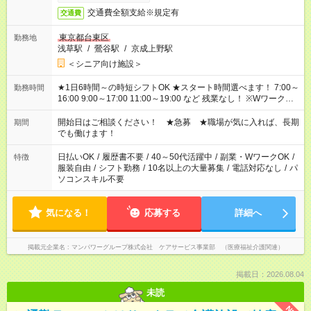
交通費全額支給※規定有
交通費
東京都台東区
勤務地
浅草駅
/
鶯谷駅
/
京成上野駅
＜シニア向け施設＞
★1日6時間～の時短シフトOK ★スタート時間選べます！ 7:00～
勤務時間
16:00 9:00～17:00 11:00～19:00 など 残業なし！ ※Wワークの
場合、他のお仕事と合わせ週40時間超の就業はご案内できませ
ん ※法令に基づき、週20時間以上勤務は社会保険への加入対象
開始日はご相談ください！ ★急募 ★職場が気に入れば、長期
期間
となります ※労働者派遣法（日雇い派遣の原則禁止）により、
でも働けます！
短時間・短期間の就業はご案内が難しい場合があります
日払いOK
/
履歴書不要
/
40～50代活躍中
/
副業・WワークOK
/
特徴
服装自由
/
シフト勤務
/
10名以上の大量募集
/
電話対応なし
/
パ
ソコンスキル不要
気になる！
応募する
詳細へ
掲載元企業名
マンパワーグループ株式会社 ケアサービス事業部 （医療福祉介護関連）
掲載日：2026.08.04
未読