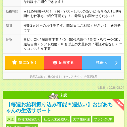
な施設をご紹介できます！
★1日5時間～OK！ （例）9:00～18:00のあいだ もちろん1日8時
勤務時間
間のお仕事もご紹介可能です！ご希望をお聞かせください！ ★
家庭の都合でお休みが必要な場合も遠慮なくご相談ください。
※週最低15時間以上の勤務が必要です
短期2ヵ月～のお仕事です。開始日はご相談ください！ ★急募
期間
です！
日払いOK
/
履歴書不要
/
40～50代活躍中
/
副業・WワークOK
/
特徴
服装自由
/
シフト勤務
/
10名以上の大量募集
/
電話対応なし
/
パ
ソコンスキル不要
気になる！
応募する
詳細へ
掲載元企業名
株式会社ネオキャリア ナイス！介護事業部
掲載日：2026.08.04
未読
NEW
【毎週お給料振り込み可能＊週払い】おばあち
ゃんの生活サポート
派遣
職種未経験OK
社会人未経験OK
大学生歓迎
ブランクOK