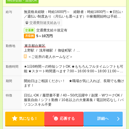
WEB登録・面接OK
無資格未経験：時給1600円～ 経験者：時給1800円～★日払い
給与
／週払い制度あり（月払いも選べます）※稼働開始時は手続き完
了次第のお支払いとなります。
交通費別途支給あり
交通費支給※規定有
交通費
5～10万円
月収例
東京都台東区
勤務地
上野駅
/
浅草橋駅
/
御徒町駅
/
…
＜ご近所の老人ホームなど＞
★1日6時間～の時短シフトOK ★もちろんフルタイムシフトも可
勤務時間
能 ★スタート時間選べます 7:00～16:00 9:00～18:00 11:00～
20:00 など 残業なし！ ※Wワークの場合、他のお仕事と合わせ
週40時間超の就業はご案内できません ※法令に基づき、週20時
開始日はご相談ください！ ★職場が気に入れば、長期でも働け
期間
間以上勤務は社会保険への加入対象となります ※労働者派遣法
ます！
（日雇い派遣の原則禁止）により、短時間・短期間の就業はご
案内が難しい場合があります
日払いOK
/
履歴書不要
/
40～50代活躍中
/
副業・WワークOK
/
特徴
服装自由
/
シフト勤務
/
10名以上の大量募集
/
電話対応なし
/
パ
ソコンスキル不要
気になる！
応募する
詳細へ