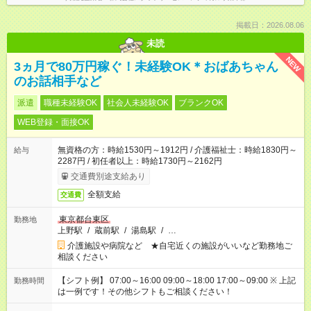
掲載日：2026.08.06
未読
NEW
3ヵ月で80万円稼ぐ！未経験OK＊おばあちゃん
のお話相手など
派遣
職種未経験OK
社会人未経験OK
ブランクOK
WEB登録・面接OK
無資格の方：時給1530円～1912円 / 介護福祉士：時給1830円～
給与
2287円 / 初任者以上：時給1730円～2162円
交通費別途支給あり
全額支給
交通費
東京都台東区
勤務地
上野駅
/
蔵前駅
/
湯島駅
/
…
介護施設や病院など ★自宅近くの施設がいいなど勤務地ご
相談ください
【シフト例】 07:00～16:00 09:00～18:00 17:00～09:00 ※ 上記
勤務時間
は一例です！その他シフトもご相談ください！