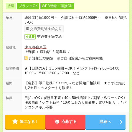
派遣
ブランクOK
WEB登録・面接OK
経験者時給1900円～ 介護福祉士時給1950円～ ※日払い/週払
給与
いOK
交通費別途支給あり
交通費全額支給
交通費
東京都台東区
勤務地
上野駅
/
蔵前駅
/
湯島駅
/
…
介護施設や病院 ※ご自宅近辺からご案内可能
★【日勤のみ】1日5時間～OK！ ≪シフト例≫ 9:00～14:00
勤務時間
10:00～15:00 12:00～17:00 など
【急募】即日勤務OK！中旬～など開始日相談可 ★まずはお試
期間
し2カ月～のスタートも歓迎！
日払いOK
/
履歴書不要
/
40～50代活躍中
/
副業・WワークOK
/
特徴
服装自由
/
シフト勤務
/
10名以上の大量募集
/
電話対応なし
/
パ
ソコンスキル不要
気になる！
応募する
詳細へ