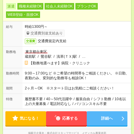
派遣
職種未経験OK
社会人未経験OK
ブランクOK
WEB登録・面接OK
時給1300円～
給与
交通費別途支給あり
交通費規定内支給
交通費
東京都台東区
勤務地
蔵前駅
/
鶯谷駅
/
浅草(ＴＸ)駅
/
…
【勤務地選べます】病院・クリニック
9:00～17:00など ※ご希望の時間帯をご相談ください。 ※日勤、
勤務時間
夜勤のみ、変則的な勤務等も相談OK！
2ヶ月～OK ※スタート日はお気軽にご相談ください！
期間
履歴書不要
/
40～50代活躍中
/
服装自由
/
シフト勤務
/
10名以
特徴
上の大量募集
/
電話対応なし
/
パソコンスキル不要
気になる！
応募する
詳細へ
掲載元企業名
株式会社スタッフサービス メディカル事業本部