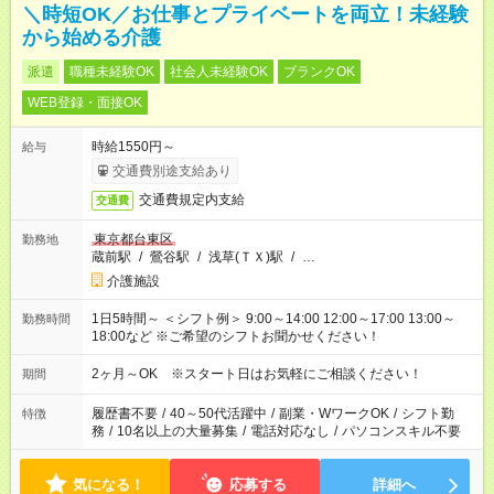
＼時短OK／お仕事とプライベートを両立！未経験
から始める介護
派遣
職種未経験OK
社会人未経験OK
ブランクOK
WEB登録・面接OK
時給1550円～
給与
交通費別途支給あり
交通費規定内支給
交通費
東京都台東区
勤務地
蔵前駅
/
鶯谷駅
/
浅草(ＴＸ)駅
/
…
介護施設
1日5時間～ ＜シフト例＞ 9:00～14:00 12:00～17:00 13:00～
勤務時間
18:00など ※ご希望のシフトお聞かせください！
2ヶ月～OK ※スタート日はお気軽にご相談ください！
期間
履歴書不要
/
40～50代活躍中
/
副業・WワークOK
/
シフト勤
特徴
務
/
10名以上の大量募集
/
電話対応なし
/
パソコンスキル不要
気になる！
応募する
詳細へ