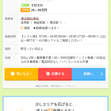
全額支給
交通費
25～30万円
月収例
東京都台東区
勤務地
浅草駅
/
御徒町駅
/
鶯谷駅
/
…
病院 ★勤務地選べます！
【シフト例】 07:00～16:00 09:00～18:00 17:00～09:00 ※ 上記
勤務時間
は一例です！その他シフトもご相談ください！
即日～2ヶ月以上
期間
日払いOK
/
履歴書不要
/
40～50代活躍中
/
シフト勤務
/
10名以
特徴
上の大量募集
/
電話対応なし
/
パソコンスキル不要
気になる！
応募する
詳細へ
掲載元企業名
株式会社ニッソーネット
少しエリアを広げると、
47
求人が
件増えます！