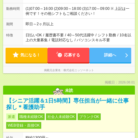
(1)07:00～16:00 (2)09:00～18:00 (3)17:00～09:00 ※ 上記は一
勤務時間
例です！その他シフトもご相談ください！
即日～2ヶ月以上
期間
日払いOK
/
履歴書不要
/
40～50代活躍中
/
シフト勤務
/
10名以
特徴
上の大量募集
/
電話対応なし
/
パソコンスキル不要
気になる！
応募する
詳細へ
掲載元企業名
株式会社ニッソーネット
掲載日：2026.08.01
未読
【シニア活躍＆1日5時間】専任担当が一緒に仕事
探し＊看護助手
派遣
職種未経験OK
社会人未経験OK
ブランクOK
WEB登録・面接OK
時給1300円～
給与