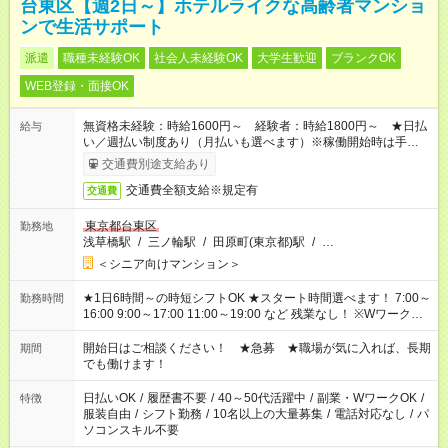
台東区【週2日～】ホテルライクな高齢者マンショ
ンで生活サポート
派遣
職種未経験OK
社会人未経験OK
大学生歓迎
ブランクOK
WEB登録・面接OK
無資格未経験：時給1600円～ 経験者：時給1800円～ ★日払
給与
い／週払い制度あり（月払いも選べます）※稼働開始時は手続き
完了次第のお支払いとなります。
交通費別途支給あり
交通費全額支給※規定有
交通費
東京都台東区
勤務地
浅草橋駅
/
三ノ輪駅
/
田原町(東京都)駅
/
…
＜シニア向けマンション＞
★1日6時間～の時短シフトOK ★スタート時間選べます！ 7:00～
勤務時間
16:00 9:00～17:00 11:00～19:00 など 残業なし！ ※Wワークの
場合、他のお仕事と合わせ週40時間超の就業はご案内できませ
ん ※法令に基づき、週20時間以上勤務は社会保険への加入対象
開始日はご相談ください！ ★急募 ★職場が気に入れば、長期
期間
となります ※労働者派遣法（日雇い派遣の原則禁止）により、
でも働けます！
短時間・短期間の就業はご案内が難しい場合があります
日払いOK
/
履歴書不要
/
40～50代活躍中
/
副業・WワークOK
/
特徴
服装自由
/
シフト勤務
/
10名以上の大量募集
/
電話対応なし
/
パ
ソコンスキル不要