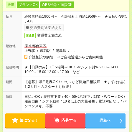
派遣
ブランクOK
WEB登録・面接OK
経験者時給1900円～ 介護福祉士時給1950円～ ★日払い/週払
給与
いOK
交通費別途支給あり
交通費全額支給
交通費
東京都台東区
勤務地
上野駅
/
蔵前駅
/
湯島駅
/
…
介護施設や病院 ※ご自宅近辺からご案内可能
★【日勤のみ】1日5時間～OK！ ≪シフト例≫ 9:00～14:00
勤務時間
10:00～15:00 12:00～17:00 など
【急募】即日勤務OK！中旬～など開始日相談可 ★まずはお試
期間
し2カ月～のスタートも歓迎！
日払いOK
/
履歴書不要
/
40～50代活躍中
/
副業・WワークOK
/
特徴
服装自由
/
シフト勤務
/
10名以上の大量募集
/
電話対応なし
/
パ
ソコンスキル不要
気になる！
応募する
詳細へ