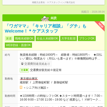
掲載元企業名
ケアスタッフィング株式会社
掲載日：2026.08.04
未読
NEW
「ワガママ」「キャリア相談」「グチ」も
Welcome！＊ケアスタッフ
派遣
職種未経験OK
社会人未経験OK
大学生歓迎
ブランクOK
WEB登録・面接OK
無資格未経験：時給1600円～ 経験者：時給1800円～ ★日払
給与
い／週払い制度あり（月払いも選べます）※稼働開始時は手続き
完了次第のお支払いとなります。
交通費別途支給あり
交通費全額支給※規定有
交通費
東京都台東区
勤務地
蔵前駅
/
上野御徒町駅
/
新御徒町駅
＜シニア向け施設＞
★1日6時間～の時短シフトOK ★スタート時間選べます！ 7:00～
勤務時間
16:00 9:00～17:00 11:00～19:00 など 残業なし！ ※Wワークの
場合、他のお仕事と合わせ週40時間超の就業はご案内できませ