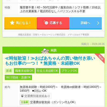
時間を超えなければOKです。
履歴書不要
/
40～50代活躍中
/
服装自由
/
シフト勤務
/
10名以
特徴
上の大量募集
/
電話対応なし
/
パソコンスキル不要
気になる！
応募する
詳細へ
掲載元企業名
日研トータルソーシング株式会社 メディカルケア事業部
掲載日：2026.08.06
未読
NEW
≪時短歓迎！≫おばあちゃんの買い物付き添い
もお仕事の一つ！＊無資格・未経験OK
派遣
職種未経験OK
社会人未経験OK
ブランクOK
WEB登録・面接OK
無資格未経験：時給1600円～ 有資格or経験者：時給1800円～
給与
1850円 ■日払いOK
交通費別途支給あり
交通費全額支給（ガソリン代もOK）
交通費