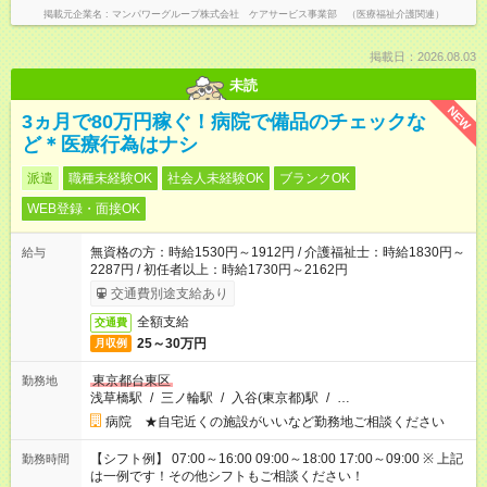
掲載元企業名
マンパワーグループ株式会社 ケアサービス事業部 （医療福祉介護関連）
掲載日：2026.08.03
未読
NEW
3ヵ月で80万円稼ぐ！病院で備品のチェックな
ど＊医療行為はナシ
派遣
職種未経験OK
社会人未経験OK
ブランクOK
WEB登録・面接OK
無資格の方：時給1530円～1912円 / 介護福祉士：時給1830円～
給与
2287円 / 初任者以上：時給1730円～2162円
交通費別途支給あり
全額支給
交通費
25～30万円
月収例
東京都台東区
勤務地
浅草橋駅
/
三ノ輪駅
/
入谷(東京都)駅
/
…
病院 ★自宅近くの施設がいいなど勤務地ご相談ください
【シフト例】 07:00～16:00 09:00～18:00 17:00～09:00 ※ 上記
勤務時間
は一例です！その他シフトもご相談ください！