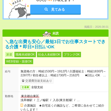
見てみる
掲載日：2026.08.01
未読
＼急な出費も安心／最短3日でお仕事スタートでき
る介護＊即日×日払いOK
派遣
職種未経験OK
社会人未経験OK
ブランクOK
WEB登録・面接OK
無資格の方：時給1530円～1912円 / 介護福祉士：時給1830円～
給与
2287円 / 初任者以上：時給1730円～2162円 ■日払いOK ■
日収例：1万2240円（時給1530円×8h）
交通費別途支給あり
全額支給
交通費
東京都台東区
勤務地
浅草橋駅
/
三ノ輪駅
/
入谷(東京都)駅
/
…
介護施設 ★自宅近くの施設など、ご希望に合わせてご紹介
いたします！