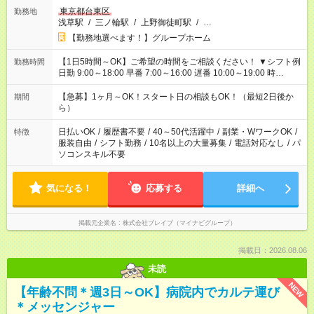
東京都台東区
勤務地
浅草駅
/
三ノ輪駅
/
上野御徒町駅
/
…
【勤務地選べます！】グループホーム
【1日5時間～OK】ご希望の時間をご相談ください！ ▼シフト例
勤務時間
日勤 9:00～18:00 早番 7:00～16:00 遅番 10:00～19:00 時
短 10:00～15:00 上記はあくまで一例です。 「夕方までには帰宅
しておきたい」 「朝はゆっくりのスタートがいい」 「お昼の時
【急募】1ヶ月～OK！スタート日の相談もOK！（最短2日後か
期間
間を有効に使いたい」 など、ご希望があれば教えてください
ら）
ね。
日払いOK
/
履歴書不要
/
40～50代活躍中
/
副業・WワークOK
/
特徴
服装自由
/
シフト勤務
/
10名以上の大量募集
/
電話対応なし
/
パ
ソコンスキル不要
気になる！
応募する
詳細へ
掲載元企業名
株式会社ブレイブ（マイナビグループ）
掲載日：2026.08.06
未読
NEW
【年齢不問＊週3日～OK】病院内でカルテ運び
＊メッセンジャー