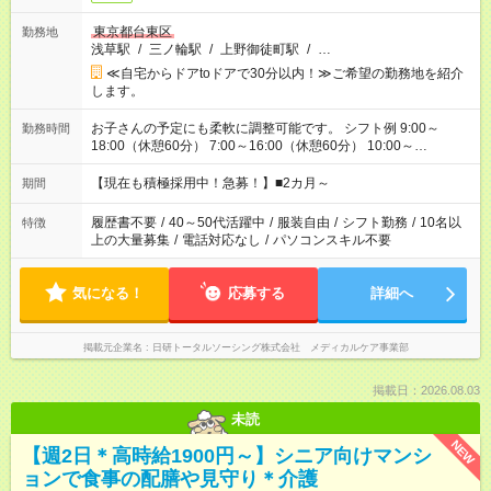
東京都台東区
勤務地
浅草駅
/
三ノ輪駅
/
上野御徒町駅
/
…
≪自宅からドアtoドアで30分以内！≫ご希望の勤務地を紹介
します。
お子さんの予定にも柔軟に調整可能です。 シフト例 9:00～
勤務時間
18:00（休憩60分） 7:00～16:00（休憩60分） 10:00～
19:00（休憩60分） ※Wワーク希望の方へ 今ご覧のお仕事で希
望する勤務時間と、もう1つのお仕事の勤務時間の合計が 週40
【現在も積極採用中！急募！】■2カ月～
期間
時間を超えなければOKです。
履歴書不要
/
40～50代活躍中
/
服装自由
/
シフト勤務
/
10名以
特徴
上の大量募集
/
電話対応なし
/
パソコンスキル不要
気になる！
応募する
詳細へ
掲載元企業名
日研トータルソーシング株式会社 メディカルケア事業部
掲載日：2026.08.03
未読
NEW
【週2日＊高時給1900円～】シニア向けマンシ
ョンで食事の配膳や見守り＊介護