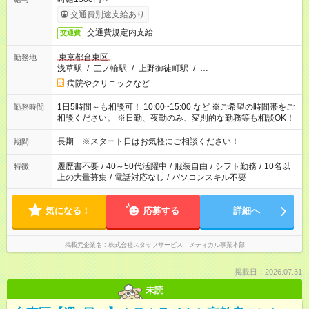
交通費別途支給あり
交通費規定内支給
交通費
東京都台東区
勤務地
浅草駅
/
三ノ輪駅
/
上野御徒町駅
/
…
病院やクリニックなど
1日5時間～も相談可！ 10:00~15:00 など ※ご希望の時間帯をご
勤務時間
相談ください。 ※日勤、夜勤のみ、変則的な勤務等も相談OK！
長期 ※スタート日はお気軽にご相談ください！
期間
履歴書不要
/
40～50代活躍中
/
服装自由
/
シフト勤務
/
10名以
特徴
上の大量募集
/
電話対応なし
/
パソコンスキル不要
気になる！
応募する
詳細へ
掲載元企業名
株式会社スタッフサービス メディカル事業本部
掲載日：2026.07.31
未読