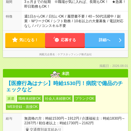
3ヵ月までの短期 ※職場が気に入れば、長期もOK！ ★急募！
期間
即日勤務もOK！
週1日からOK
/
日払いOK
/
履歴書不要
/
40～50代活躍中
/
副
特徴
業・WワークOK
/
シフト勤務
/
10名以上の大量募集
/
電話対応
なし
/
パソコンスキル不要
気になる！
応募する
詳細へ
掲載元企業名
ケアスタッフィング株式会社
掲載日：2026.08.01
未読
【医療行為はナシ】時給1530円！病院で備品のチ
ェックなど
派遣
職種未経験OK
社会人未経験OK
ブランクOK
WEB登録・面接OK
無資格の方：時給1530円～1912円 / 介護福祉士：時給1830円～
給与
2287円 / 初任者以上：時給1730円～2162円
交通費別途支給あり