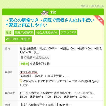
掲載日：2026.08.06
未読
NEW
～安心の研修つき～病院で患者さんのお手伝い
＊家庭と両立しやすい
派遣
職種未経験OK
社会人未経験OK
ブランクOK
WEB登録・面接OK
無資格未経験：時給1400円～ ■週払いOK ■扶養内OK ■日収
給与
1万1200円以上
交通費別途支給あり
交通費全額支給
交通費
東京都台東区
勤務地
浅草橋駅
/
湯島駅
/
京成上野駅
/
…
≪自宅からドアtoドアで30分以内！≫ご希望の勤務地を紹介
します。
お子さんの予定にも柔軟に調整可能です。 シフト例 9:00～
勤務時間
18:00（休憩60分） 7:00～16:00（休憩60分） 10:00～
19:00（休憩60分） ※Wワーク希望の方へ 今ご覧のお仕事で希
望する勤務時間と、もう1つのお仕事の勤務時間の合計が 週40
【現在も積極採用中！急募！】■2カ月～
期間