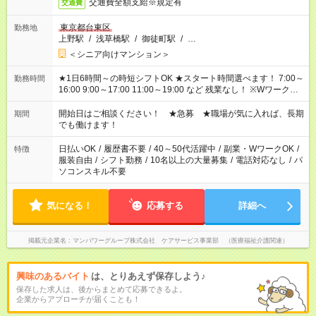
交通費全額支給※規定有
交通費
東京都台東区
勤務地
上野駅
/
浅草橋駅
/
御徒町駅
/
…
＜シニア向けマンション＞
★1日6時間～の時短シフトOK ★スタート時間選べます！ 7:00～
勤務時間
16:00 9:00～17:00 11:00～19:00 など 残業なし！ ※Wワークの
場合、他のお仕事と合わせ週40時間超の就業はご案内できませ
ん ※法令に基づき、週20時間以上勤務は社会保険への加入対象
開始日はご相談ください！ ★急募 ★職場が気に入れば、長期
期間
となります ※労働者派遣法（日雇い派遣の原則禁止）により、
でも働けます！
短時間・短期間の就業はご案内が難しい場合があります
日払いOK
/
履歴書不要
/
40～50代活躍中
/
副業・WワークOK
/
特徴
服装自由
/
シフト勤務
/
10名以上の大量募集
/
電話対応なし
/
パ
ソコンスキル不要
気になる！
応募する
詳細へ
掲載元企業名
マンパワーグループ株式会社 ケアサービス事業部 （医療福祉介護関連）
興味のあるバイト
は、とりあえず保存しよう♪
保存した求人は、後からまとめて応募できるよ。
企業からアプローチが届くことも！