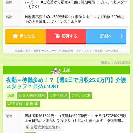
など、あなたのご希望に沿ったお仕事をご紹介します！ ※Wワ
2ヶ月～ ■ご応募から最短3日後に開始可能 8月～、9月スター
期間
ーク希望の方へ 今ご覧のお仕事で希望する勤務時間と、もう1つ
トもOK！
のお仕事の勤務時間。 合計で週40時間を超える場合は応募でき
ません
履歴書不要
/
40～50代活躍中
/
服装自由
/
シフト勤務
/
10名以
特徴
上の大量募集
/
パソコンスキル不要
気になる！
応募する
詳細へ
掲載元企業名
日研トータルソーシング株式会社 メディカルケア事業部 ナース派遣
掲載日：2026.08.02
未読
夜勤＝待機多め！？【週2日で月収25.9万円】介護
スタッフ＊日払いOK!
派遣
社会人未経験OK
大学生歓迎
ブランクOK
WEB登録・面接OK
経験者時給1800円～（夜勤時給2250円～）★日収3万2400円以
給与
上★日払い／週払い制度あり（月払いも選べます）※稼働開始時
は手続き完了次第のお支払いとなります。
交通費別途支給あり