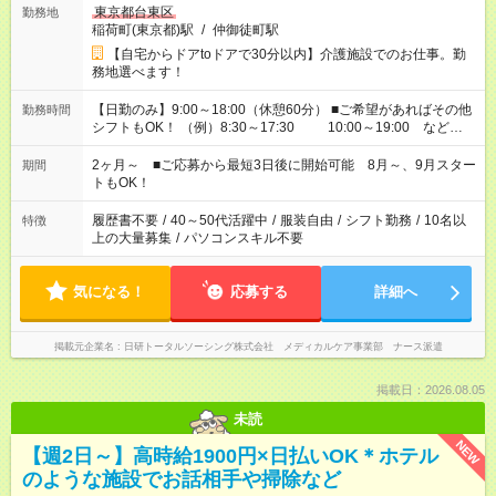
東京都台東区
勤務地
稲荷町(東京都)駅
/
仲御徒町駅
【自宅からドアtoドアで30分以内】介護施設でのお仕事。勤
務地選べます！
【日勤のみ】9:00～18:00（休憩60分） ■ご希望があればその他
勤務時間
シフトもOK！ （例）8:30～17:30 10:00～19:00 など
「家族とお休みを合わせたい」 「できれば残業はしたくない」
など、あなたのご希望に沿ったお仕事をご紹介します！ ※Wワ
2ヶ月～ ■ご応募から最短3日後に開始可能 8月～、9月スター
期間
ーク希望の方へ 今ご覧のお仕事で希望する勤務時間と、もう1つ
トもOK！
のお仕事の勤務時間。 合計で週40時間を超える場合は応募でき
ません
履歴書不要
/
40～50代活躍中
/
服装自由
/
シフト勤務
/
10名以
特徴
上の大量募集
/
パソコンスキル不要
気になる！
応募する
詳細へ
掲載元企業名
日研トータルソーシング株式会社 メディカルケア事業部 ナース派遣
掲載日：2026.08.05
未読
NEW
【週2日～】高時給1900円×日払いOK＊ホテル
のような施設でお話相手や掃除など