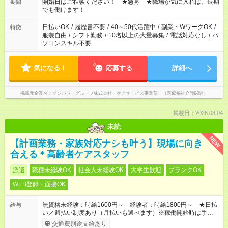
ん ※法令に基づき、週20時間以上勤務は社会保険への加入対象
開始日はご相談ください！ ★急募 ★職場が気に入れば、長期
期間
となります ※労働者派遣法（日雇い派遣の原則禁止）により、
でも働けます！
短時間・短期間の就業はご案内が難しい場合があります
日払いOK
/
履歴書不要
/
40～50代活躍中
/
副業・WワークOK
/
特徴
服装自由
/
シフト勤務
/
10名以上の大量募集
/
電話対応なし
/
パ
ソコンスキル不要
気になる！
応募する
詳細へ
掲載元企業名
マンパワーグループ株式会社 ケアサービス事業部 （医療福祉介護関連）
掲載日：2026.08.04
未読
NEW
【計画業務・家族対応ナシも叶う】現場に向き
合える＊高齢者ケアスタッフ
派遣
職種未経験OK
社会人未経験OK
大学生歓迎
ブランクOK
WEB登録・面接OK
無資格未経験：時給1600円～ 経験者：時給1800円～ ★日払
給与
い／週払い制度あり（月払いも選べます）※稼働開始時は手続き
完了次第のお支払いとなります。
交通費別途支給あり