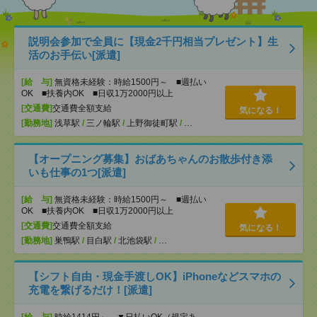
説明会参加で全員に【現金2千円相当プレゼント】生
活のお手伝い[派遣]
[給 与]
無資格未経験：時給1500円～ ■週払い
OK ■扶養内OK ■日収1万2000円以上
[交通費]
交通費全額支給
気になる！
[勤務地]
浅草駅
/
三ノ輪駅
/
上野御徒町駅
/
…
【オープニング募集】おばあちゃんのお散歩付き添
いも仕事の1つ[派遣]
[給 与]
無資格未経験：時給1500円～ ■週払い
OK ■扶養内OK ■日収1万2000円以上
[交通費]
交通費全額支給
気になる！
[勤務地]
巣鴨駅
/
目白駅
/
北池袋駅
/
…
【シフト自由・現金手渡しOK】iPhoneなどスマホの
充電を繋げるだけ！[派遣]