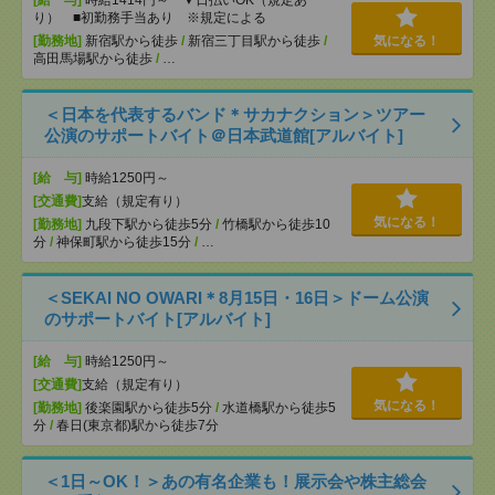
[給 与]
時給1414円～ ▼日払いOK（規定あ
り） ■初勤務手当あり ※規定による
[勤務地]
新宿駅から徒歩
/
新宿三丁目駅から徒歩
/
気になる！
高田馬場駅から徒歩
/
…
＜日本を代表するバンド＊サカナクション＞ツアー
公演のサポートバイト＠日本武道館[アルバイト]
[給 与]
時給1250円～
[交通費]
支給（規定有り）
気になる！
[勤務地]
九段下駅から徒歩5分
/
竹橋駅から徒歩10
分
/
神保町駅から徒歩15分
/
…
＜SEKAI NO OWARI＊8月15日・16日＞ドーム公演
のサポートバイト[アルバイト]
[給 与]
時給1250円～
[交通費]
支給（規定有り）
気になる！
[勤務地]
後楽園駅から徒歩5分
/
水道橋駅から徒歩5
分
/
春日(東京都)駅から徒歩7分
＜1日～OK！＞あの有名企業も！展示会や株主総会