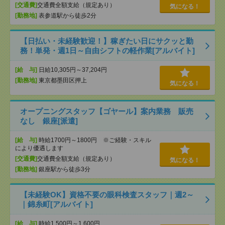
[交通費]
交通費全額支給（規定あり）
気になる！
[勤務地]
表参道駅から徒歩2分
【日払い・未経験歓迎！】稼ぎたい日にサクッと勤
務！単発・週1日～自由シフトの軽作業[アルバイト]
[給 与]
日給10,305円～37,204円
[勤務地]
東京都墨田区押上
気になる！
オープニングスタッフ【ゴヤール】案内業務 販売
なし 銀座[派遣]
[給 与]
時給1700円～1800円 ※ご経験・スキル
により優遇します
[交通費]
交通費全額支給（規定あり）
気になる！
[勤務地]
銀座駅から徒歩3分
【未経験OK】資格不要の眼科検査スタッフ｜週2～
｜錦糸町[アルバイト]
[給 与]
時給1,500円～1,600円