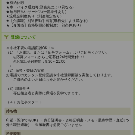
★有給休暇
★車・バイク通勤可(勤務先により異なる)
★給与日払いサービス(一部条件あり)
★退職金制度あり（別途規定あり）
★【介護職】別途夜勤手当有(勤務先により異なる)
★【介護職】資格取得応援制度(一部条件あり)
登録について
≪来社不要の電話面談OK！≫
（1）『お電話』または『応募フォーム』よりご応募ください。
◎応募フォームからご応募は24時間受付中！
◎お電話受付時間：9:30～21:00
↓
（2）面談・登録の実施
お電話でのカンタン登録面談や来社登録面談を実施しております。
ご都合のよいお日にちをお聞かせください。
（3）職場見学
専任担当者と実際に職場を見学できます。
（４）お仕事スタート！
持ち物
印鑑（認印でもOK）・身分証明書・資格証明書・メモ（最終学歴・直近3つ
分の職務経歴） ※履歴書は必要ございません
所要時間