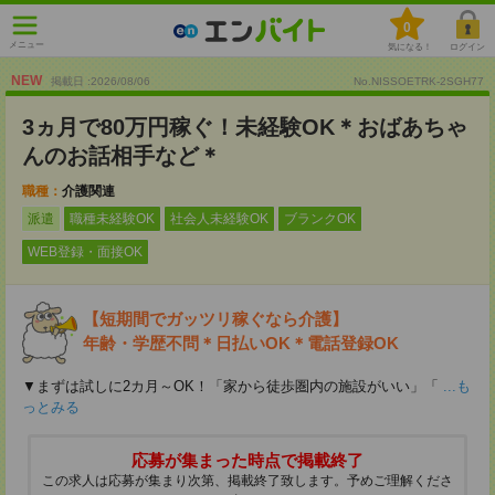
0
メニュー
気になる！
ログイン
NEW
掲載日 :2026
/
08
/
06
No.NISSOETRK-2SGH77
3ヵ月で80万円稼ぐ！未経験OK＊おばあちゃ
んのお話相手など＊
職種：
介護関連
派遣
職種未経験OK
社会人未経験OK
ブランクOK
WEB登録・面接OK
【短期間でガッツリ稼ぐなら介護】
年齢・学歴不問＊日払いOK＊電話登録OK
▼まずは試しに2カ月～OK！「家から徒歩圏内の施設がいい」「
...も
っとみる
応募が集まった時点で掲載終了
この求人は応募が集まり次第、掲載終了致します。予めご理解くださ