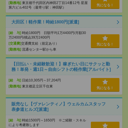
[勤務地]
東京都千代田区内神田2丁目14番12号 星屋
気になる！
第六ビル402号（最寄り駅：神田駅）
大田区！軽作業！時給1800円[派遣]
[給 与]
時給1800円 日額平均1万4400円/月額30
万2400円/残込39万2400円
[交通費]
交通費支給（規定あり）
気になる！
[勤務地]
流通センター駅から車
【日払い・未経験歓迎！】稼ぎたい日にサクッと勤
務！単発・週1日～自由シフトの軽作業[アルバイト]
[給 与]
日給10,305円～37,204円
[勤務地]
東京都足立区千住東
気になる！
販売なし【ヴァレンティノ】ウェルカムスタッフ
表参道ヒルズ[派遣]
[給 与]
時給1500円～1650円 ※ご経験・スキル
により考慮致します