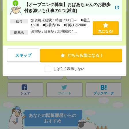
受付可能日時：9:30-19:00 ※電話受付時間⇒9:30-21:00
【オープニング募集】おばあちゃんのお散歩
付き添いも仕事の1つ[派遣]
無資格未経験：時給1500円～ ■週払
給与
いOK ■扶養内OK ■日収1万2000円
以上
巣鴨駅 / 目白駅 / 北池袋駅 / …
気になる!
勤務地
応募ページへ
気になる！
スキップ
どちらも気になる！
しばらく表示しない
メール
LINE
で送る
で送る
シェア
ツイート
ブックマーク
あなたの閲覧履歴からの
おすすめ