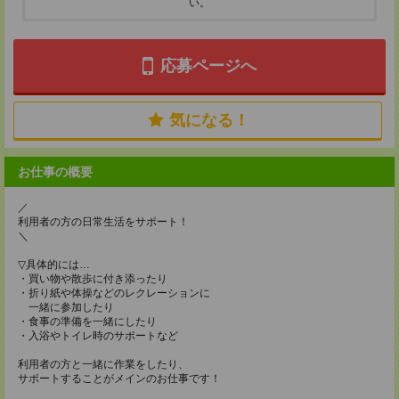
い。
応募ページへ
気になる！
お仕事の概要
／
利用者の方の日常生活をサポート！
＼
▽具体的には…
・買い物や散歩に付き添ったり
・折り紙や体操などのレクレーションに
一緒に参加したり
・食事の準備を一緒にしたり
・入浴やトイレ時のサポートなど
利用者の方と一緒に作業をしたり、
サポートすることがメインのお仕事です！