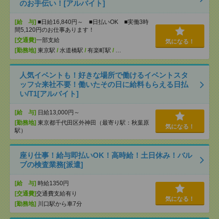
のお手伝い！[アルバイト]
[給 与]
■日給16,840円～ ■日払いOK ■実働3時
間5,120円のお仕事あります！
[交通費]
一部支給
気になる！
[勤務地]
東京駅
/
水道橋駅
/
有楽町駅
/
…
人気イベントも！好きな場所で働けるイベントスタ
ッフ☆来社不要！働いたその日に給料もらえる日払
い/T1[アルバイト]
[給 与]
日給13,000円～
[勤務地]
東京都千代田区外神田（最寄り駅：秋葉原
気になる！
駅）
座り仕事！給与即払いOK！高時給！土日休み！バル
ブの検査業務[派遣]
[給 与]
時給1350円
[交通費]
交通費支給有り
気になる！
[勤務地]
川口駅から車7分