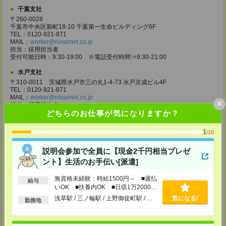
千葉支社
〒260-0028
千葉市中央区新町18-10 千葉第一生命ビルディング6F
TEL：0120-921-871
MAIL：
worker@nissonet.co.jp
担当：採用担当者
受付可能日時：9:30-19:00 ※電話受付時間⇒9:30-21:00
水戸支社
〒310-0011 茨城県水戸市三の丸1-4-73 水戸京成ビル4F
TEL：0120-921-871
MAIL：
worker@nissonet.co.jp
×
担当：採用担当者
どちらのお仕事が気になりますか？
受付可能日時：9:30-19:00 ※電話受付時間⇒9:30-21:00
宇都宮支社
1
/10
〒320-0811 栃木県宇都宮市大通り1-2-11 フコク生命ビル4F
TEL：0120-921-871
説明会参加で全員に【現金2千円相当プレゼ
MAIL：
worker@nissonet.co.jp
担当：採用担当者
ント】生活のお手伝い[派遣]
受付可能日時：9:30-19:00 ※電話受付時間⇒9:30-21:00
無資格未経験：時給1500円～ ■週払
給与
高崎支社
いOK ■扶養内OK ■日収1万2000円
埼玉県さいたま市大宮区仲町2-23-2 大宮仲町センタービル3F（さいたま
以上
浅草駅 / 三ノ輪駅 / 上野御徒町駅 / …
気になる!
勤務地
支社内）
TEL：0120-921-871
MAIL：
worker@nissonet.co.jp
担当：採用担当者