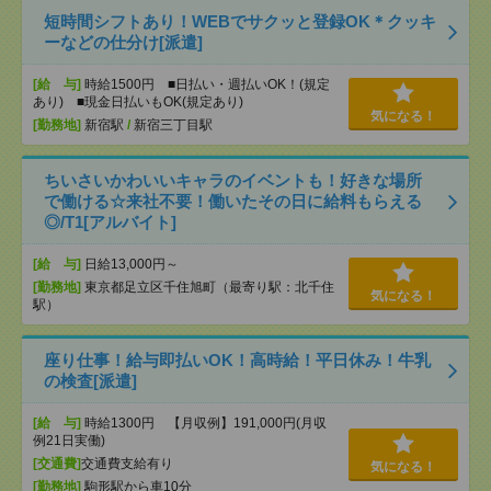
短時間シフトあり！WEBでサクッと登録OK＊クッキ
ーなどの仕分け[派遣]
[給 与]
時給1500円 ■日払い・週払いOK！(規定
あり) ■現金日払いもOK(規定あり)
気になる！
[勤務地]
新宿駅
/
新宿三丁目駅
ちいさいかわいいキャラのイベントも！好きな場所
で働ける☆来社不要！働いたその日に給料もらえる
◎/T1[アルバイト]
[給 与]
日給13,000円～
[勤務地]
東京都足立区千住旭町（最寄り駅：北千住
気になる！
駅）
座り仕事！給与即払いOK！高時給！平日休み！牛乳
の検査[派遣]
[給 与]
時給1300円 【月収例】191,000円(月収
例21日実働)
[交通費]
交通費支給有り
気になる！
[勤務地]
駒形駅から車10分