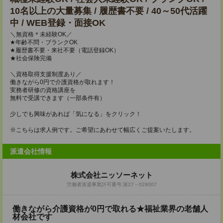
10名以上の大量募集 / 履歴書不要 / 40～50代活躍
中 / WEB登録・面接OK
＼無資格＊未経験OK／
★年齢不問・ブランクOK
★履歴書不要・来社不要（電話登録OK）
★社会保険完備
＼資格取得支援制度あり／
働きながら0円で介護資格が取れます！
実務者研修の資格講座を
無料で受講できます（一部条件有）
少しでも興味があれば「気になる」をクリック！
※こちらは求人例です。ご希望にあわせて幅広くご提案いたします。
派遣会社情報
株式会社ニッソーネット
労働者派遣事業許可番号:派27－029007
働きながら介護資格が0円で取れる★福祉業界の老舗人
材会社です