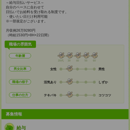
～給与日払いサービス～
自分のペースに合わせて
日払いでお給料を受け取れる制度です。
・使いたい日だけ利用可能
※一部規定がございます。
月収例26万9280円
（時給1530円×8H×22日間）
職場の雰囲気
年齢層
20代
30
40
50
60
男女比率
女性
男性
職場の様子
活気あり
しずか
仕事の仕方
テキパキ
コツコツ
募集情報
給与