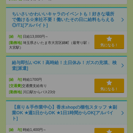
ちいさいかわいいキャラのイベントも！好きな場所
で働ける☆来社不要！働いたその日に給料もらえる
◎/T1[アルバイト]
[給 与]
日給13,000円～
[勤務地]
埼玉県さいたま市大宮区錦町（最寄り駅：
気になる！
大宮駅）
給与即払いOK！高時給！土日休み！ガスの充填、検
査[派遣]
[給 与]
時給1700円
[交通費]
交通費支給有り
気になる！
[勤務地]
川口駅からバス23分
【座り＆手作業中心】香水shopの梱包スタッフ ★副
業OK ★週1日からOK ★1日1時間からOK[アルバイ
ト]
[給 与]
時給1,400円～