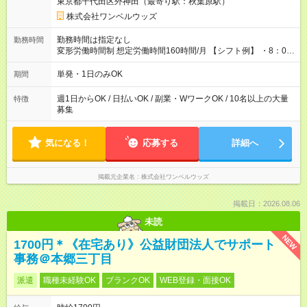
東京都千代田区外神田（最寄り駅：秋葉原駅）
株式会社ワンベルウッズ
勤務時間は指定なし
勤務時間
変形労働時間制 想定労働時間160時間/月 【シフト例】 ・8：00
～21：00
単発・1日のみOK
期間
週1日からOK / 日払いOK / 副業・WワークOK / 10名以上の大量
特徴
募集
気になる！
応募する
詳細へ
掲載元企業名
株式会社ワンベルウッズ
掲載日：2026.08.06
未読
NEW
1700円＊《在宅あり》公益財団法人でサポート
事務＠本郷三丁目
派遣
職種未経験OK
ブランクOK
WEB登録・面接OK