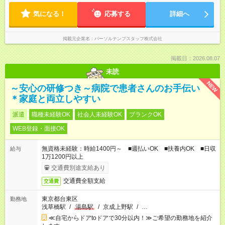
気になる！
応募する
詳細へ
掲載元企業名
パーソルテンプスタッフ株式会社
掲載日：2026.08.07
未読
NEW
～安心の研修つき～病院で患者さんのお手伝い
＊家庭と両立しやすい
派遣
職種未経験OK
社会人未経験OK
ブランクOK
WEB登録・面接OK
無資格未経験：時給1400円～ ■週払いOK ■扶養内OK ■日収
給与
1万1200円以上
交通費別途支給あり
交通費全額支給
交通費
東京都台東区
勤務地
浅草橋駅
/
湯島駅
/
京成上野駅
/
…
≪自宅からドアtoドアで30分以内！≫ご希望の勤務地を紹介