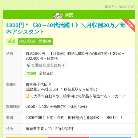
掲載日：2026.08.07
未読
NEW
1800円＊《30～40代活躍！》＼月収例30万／部
内アシスタント
派遣
WEB登録・面接OK
時給1800円 【月収例】時給1,800円×実働8時間×月21日＝
給与
302,400円＋残業代
交通費別途支給あり
全額支給
交通費
東京都千代田区
勤務地
湯島駅
から徒歩5分
/
秋葉原駅から徒歩8分
＼大手☆自動車や二輪車向けの部品を製造するメーカー／
08:50～17:35(実働8時間 休憩45分)
勤務時間
2026年09月上旬～長期 即日開始も相談OK！ ※9月～！
期間
履歴書不要
/
40～50代活躍中
特徴