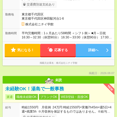
アップ制度あり 進級により給与がアップします！ 【試用期間】
交通費別途支給あり
試用期間あり 試用期間の長さ：3ヶ月 雇用形態、給与は本採用
時と同じです。
東京都千代田区
勤務地
東京都千代田区神田駿河台1-6
株式会社ニチイ学館
平均労働時間：1ヶ月あたり58時間 ＜シフト例＞ ■月～日祝
勤務時間
16:30～32:30（休憩90分） 16:30～33:00（休憩90分） 17:00～
32:30（休憩90分） 17:00～33:00（休憩90分） 14:00～
33:00（休憩90分） 9:00～17:00（休憩60分） ※上記時間帯や曜
気になる！
日でのシフト制 平均労働時間：1ヶ月あたり58時間 ＜シフト例
応募する
詳細へ
＞ ■月～日祝 16:30～32:30（休憩90分） 16:30～33:00（休憩
90分） 17:00～32:30（休憩90分） 17:00～33:00（休憩90分）
14:00～33:00（休憩90分） 9:00～17:00（休憩60分） ※上記時
掲載元企業名
株式会社ニチイ学館
間帯や曜日でのシフト制
掲載日：2026.08.07
未読
NEW
未経験OK！湯島で一般事務
派遣
職種未経験OK
ブランクOK
WEB登録・面接OK
時給1550円 月収例 24万円 時給1550円×実働7h45m×週5日×4
給与
週+残業5h ※月収例を保証するものではありません。※給与即受
取りサービス利用可（利用条件有）