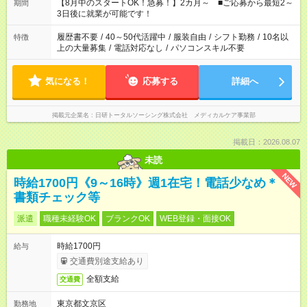
「できれば残業はしたくない」 など、ご希望を教えてください
【8月中のスタートOK！急募！】2カ月～ ■ご応募から最短2～
期間
ね。 ※Wワーク希望の方へ 今ご覧のお仕事で希望する勤務時間
3日後に就業が可能です！
と、もう1つのお仕事の勤務時間。 合計で週40時間を超える場
合は応募できません。
履歴書不要
/
40～50代活躍中
/
服装自由
/
シフト勤務
/
10名以
特徴
上の大量募集
/
電話対応なし
/
パソコンスキル不要
気になる！
応募する
詳細へ
掲載元企業名
日研トータルソーシング株式会社 メディカルケア事業部
掲載日：2026.08.07
未読
NEW
時給1700円《9～16時》週1在宅！電話少なめ＊
書類チェック等
派遣
職種未経験OK
ブランクOK
WEB登録・面接OK
時給1700円
給与
交通費別途支給あり
全額支給
交通費
東京都文京区
勤務地