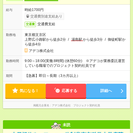
時給1700円
給与
交通費別途支給あり
交通費支給
交通費
東京都文京区
勤務地
上野広小路駅から徒歩2分
/
湯島駅
から徒歩3分
/
御徒町駅か
ら徒歩4分
アデコ株式会社
9:00～18:00(実働:8時間) (休憩60分) ※アデコが業務委託運営
勤務時間
している職場でのプロジェクト契約社員です
【急募】即日～長期（3カ月以上）
期間
気になる！
応募する
詳細へ
掲載元企業名
アデコ株式会社 プロジェクト契約社員
未読