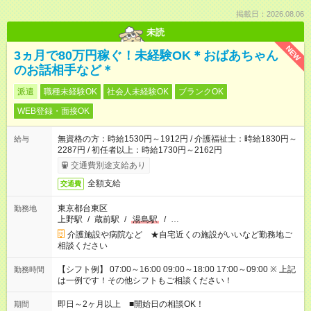
掲載日：2026.08.06
未読
NEW
3ヵ月で80万円稼ぐ！未経験OK＊おばあちゃん
のお話相手など＊
派遣
職種未経験OK
社会人未経験OK
ブランクOK
WEB登録・面接OK
無資格の方：時給1530円～1912円 / 介護福祉士：時給1830円～
給与
2287円 / 初任者以上：時給1730円～2162円
交通費別途支給あり
全額支給
交通費
東京都台東区
勤務地
上野駅
/
蔵前駅
/
湯島駅
/
…
介護施設や病院など ★自宅近くの施設がいいなど勤務地ご
相談ください
【シフト例】 07:00～16:00 09:00～18:00 17:00～09:00 ※ 上記
勤務時間
は一例です！その他シフトもご相談ください！
即日～2ヶ月以上 ■開始日の相談OK！
期間