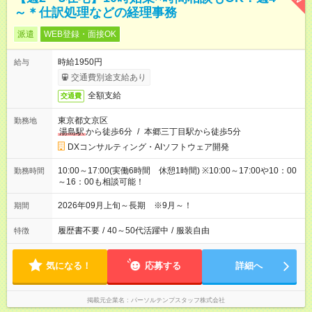
～＊仕訳処理などの経理事務
派遣
WEB登録・面接OK
時給1950円
給与
交通費別途支給あり
全額支給
交通費
東京都文京区
勤務地
湯島駅
から徒歩6分
/
本郷三丁目駅から徒歩5分
DXコンサルティング・AIソフトウェア開発
10:00～17:00(実働6時間 休憩1時間) ※10:00～17:00や10：00
勤務時間
～16：00も相談可能！
2026年09月上旬～長期 ※9月～！
期間
履歴書不要
/
40～50代活躍中
/
服装自由
特徴
気になる！
応募する
詳細へ
掲載元企業名
パーソルテンプスタッフ株式会社