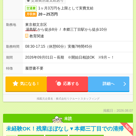
交通費別途支給あり
1ヶ月3万円を上限として実費支給
交通費
20～25万円
月収例
東京都文京区
勤務地
湯島駅
から徒歩8分
/
本郷三丁目駅から徒歩10分
教育関連
08:30-17:15（休憩60分）実働7時間45分
勤務時間
2026年09月01日～長期 ※開始日相談OK ※9月～！
期間
履歴書不要
特徴
気になる！
応募する
詳細へ
掲載元企業名
株式会社リクルートスタッフィング
掲載日：2026.08.07
未読
NEW
未経験OK！残業ほぼなし▼本郷三丁目での清掃