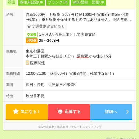
派遣
職種未経験OK
ブランクOK
WEB登録・面接OK
時給1600円 月収例 26万円 時給1600円×実働8h×週5日×4週
給与
+残業3h ※月収例を保証するものではありません。※給与即受取
りサービス利用可（利用条件有）
交通費別途支給あり
1ヶ月3万円を上限として実費支給
交通費
25～30万円
月収例
東京都港区
勤務地
本郷三丁目駅から徒歩10分
/
湯島駅
から徒歩15分
医療関連
12:00-21:00（休憩60分）実働8時間（残業少なめ！）
勤務時間
即日～長期 ※開始日相談OK
期間
履歴書不要
特徴
気になる！
応募する
詳細へ
掲載元企業名
株式会社リクルートスタッフィング