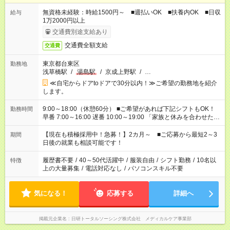
無資格未経験：時給1500円～ ■週払いOK ■扶養内OK ■日収
給与
1万2000円以上
交通費別途支給あり
交通費全額支給
交通費
東京都台東区
勤務地
浅草橋駅
/
湯島駅
/
京成上野駅
/
…
≪自宅からドアtoドアで30分以内！≫ご希望の勤務地を紹介
します。
9:00～18:00（休憩60分） ■ご希望があれば下記シフトもOK！
勤務時間
早番 7:00～16:00 遅番 10:00～19:00 「家族と休みを合わせた
い」 「余裕を持って夕飯の準備がしたい」 「できれば残業はし
たくない」 など、ご希望を教えてくださいね。 ※Wワーク希望
【現在も積極採用中！急募！】2カ月～ ■ご応募から最短2～3
期間
の方へ 今ご覧のお仕事で希望する勤務時間と、もう1つのお仕事
日後の就業も相談可能です！
の勤務時間。 合計で週40時間を超える場合は応募できません。
履歴書不要
/
40～50代活躍中
/
服装自由
/
シフト勤務
/
10名以
特徴
上の大量募集
/
電話対応なし
/
パソコンスキル不要
気になる！
応募する
詳細へ
掲載元企業名
日研トータルソーシング株式会社 メディカルケア事業部