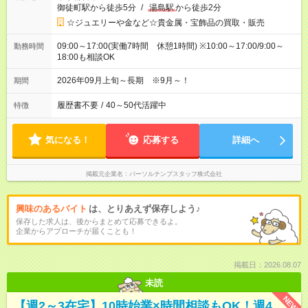
御徒町駅から徒歩5分
/
湯島駅
から徒歩2分
☆ジュエリーや金など☆貴金属・宝飾品の買取・販売
09:00～17:00(実働7時間 休憩1時間) ※10:00～17:00/9:00～
勤務時間
18:00も相談OK
2026年09月上旬～長期 ※9月～！
期間
履歴書不要
/
40～50代活躍中
特徴
気になる！
応募する
詳細へ
掲載元企業名
パーソルテンプスタッフ株式会社
興味のあるバイト
は、とりあえず保存しよう♪
保存した求人は、後からまとめて応募できるよ。
企業からアプローチが届くことも！
掲載日：2026.08.07
未読
NEW
【週2～3在宅】10時始業×時間相談もOK！週4