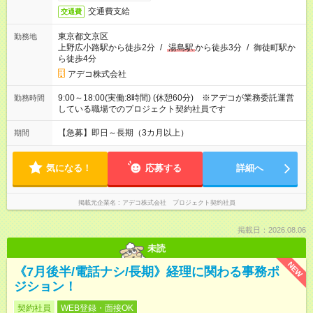
交通費支給
交通費
東京都文京区
勤務地
上野広小路駅から徒歩2分
/
湯島駅
から徒歩3分
/
御徒町駅か
ら徒歩4分
アデコ株式会社
9:00～18:00(実働:8時間) (休憩60分) ※アデコが業務委託運営
勤務時間
している職場でのプロジェクト契約社員です
【急募】即日～長期（3カ月以上）
期間
気になる！
応募する
詳細へ
掲載元企業名
アデコ株式会社 プロジェクト契約社員
掲載日：2026.08.06
未読
NEW
《7月後半/電話ナシ/長期》経理に関わる事務ポ
ジション！
契約社員
WEB登録・面接OK