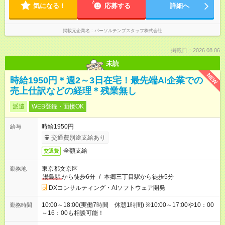
気になる！
応募する
詳細へ
掲載元企業名
パーソルテンプスタッフ株式会社
掲載日：2026.08.06
未読
NEW
時給1950円＊週2～3日在宅！最先端AI企業での
売上仕訳などの経理＊残業無し
派遣
WEB登録・面接OK
時給1950円
給与
交通費別途支給あり
全額支給
交通費
東京都文京区
勤務地
湯島駅
から徒歩6分
/
本郷三丁目駅から徒歩5分
DXコンサルティング・AIソフトウェア開発
10:00～18:00(実働7時間 休憩1時間) ※10:00～17:00や10：00
勤務時間
～16：00も相談可能！