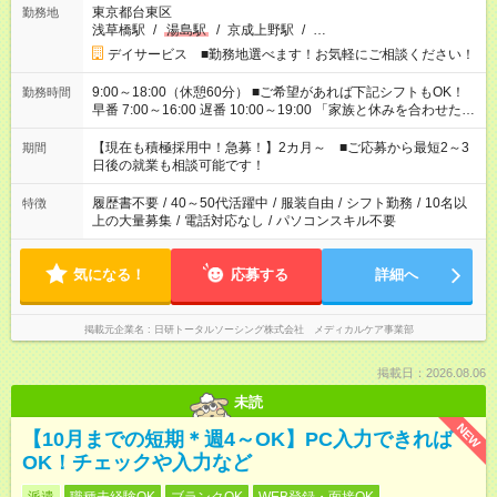
東京都台東区
勤務地
浅草橋駅
/
湯島駅
/
京成上野駅
/
…
デイサービス ■勤務地選べます！お気軽にご相談ください！
9:00～18:00（休憩60分） ■ご希望があれば下記シフトもOK！
勤務時間
早番 7:00～16:00 遅番 10:00～19:00 「家族と休みを合わせた
い」 「余裕を持って夕飯の準備がしたい」 「できれば残業はし
たくない」 など、ご希望を教えてくださいね。 ※Wワーク希望
【現在も積極採用中！急募！】2カ月～ ■ご応募から最短2～3
期間
の方へ 今ご覧のお仕事で希望する勤務時間と、もう1つのお仕事
日後の就業も相談可能です！
の勤務時間。 合計で週40時間を超える場合は応募できません。
履歴書不要
/
40～50代活躍中
/
服装自由
/
シフト勤務
/
10名以
特徴
上の大量募集
/
電話対応なし
/
パソコンスキル不要
気になる！
応募する
詳細へ
掲載元企業名
日研トータルソーシング株式会社 メディカルケア事業部
掲載日：2026.08.06
未読
NEW
【10月までの短期＊週4～OK】PC入力できれば
OK！チェックや入力など