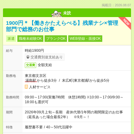
掲載日：2026.08.07
未読
NEW
1900円＊【働きかたえらべる】残業ナシ×管理
部門で総務のお仕事
派遣
職種未経験OK
ブランクOK
WEB登録・面接OK
時給1900円
給与
交通費別途支給あり
全額支給
交通費
東京都文京区
勤務地
湯島駅
から徒歩3分
/
末広町(東京都)駅から徒歩5分
人材サービス
09:00～17:00(実働7時間 休憩1時間) ※10:00～17:00/9:00～
勤務時間
18:00も選択可
2026年09月上旬～長期 産休代替/1年間の期間限定のお仕事
期間
（延長あった場合最長2年） ※9月～！
履歴書不要
/
40～50代活躍中
特徴