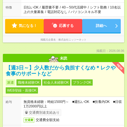
日払いOK
/
履歴書不要
/
40～50代活躍中
/
シフト勤務
/
10名以
特徴
上の大量募集
/
電話対応なし
/
パソコンスキル不要
気になる！
応募する
詳細へ
掲載元企業名
株式会社ニッソーネット
掲載日：2026.08.06
未読
NEW
【週3日～】少人数だから負担すくなめ＊レクや
食事のサポートなど
派遣
職種未経験OK
社会人未経験OK
ブランクOK
WEB登録・面接OK
無資格未経験：時給1500円～ ■週払いOK ■扶養内OK ■日収
給与
1万2000円以上
交通費別途支給あり
交通費全額支給
交通費