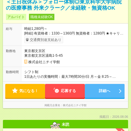
＜土日祝休み＞フォロー体制◎東京科学大学病院
の医療事務 外来クラーク／未経験・無資格OK
アルバイト
職種未経験OK
時給1,280円～
給与
[時給] 有資格者：1330～1360円 無資格者：1280円 ★キャリア
アップ制度あり 進級により給与がアップします！ 【試用期間】
交通費別途支給あり
試用期間あり 試用期間の長さ：3ヶ月 雇用形態、給与は本採用
時と同じです。
東京都文京区
勤務地
東京都文京区湯島1-5-45
株式会社ニチイ学館
シフト制
勤務時間
1日あたりの実働時間：最大7時間30分/日 月～金 8:25～
16:55（休憩60分） 8:30～17:00（休憩60分） ※上記曜日や時間
帯でのシフト制 ※週2～3日の扶養控除内でのお仕事
気になる！
応募する
詳細へ
掲載元企業名
株式会社ニチイ学館
掲載日：2026.08.06
未読