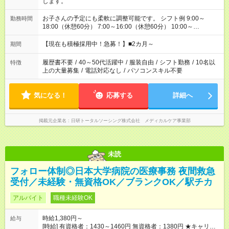
します。
お子さんの予定にも柔軟に調整可能です。 シフト例 9:00～
勤務時間
18:00（休憩60分） 7:00～16:00（休憩60分） 10:00～
19:00（休憩60分） ※Wワーク希望の方へ 今ご覧のお仕事で希
望する勤務時間と、もう1つのお仕事の勤務時間の合計が 週40
【現在も積極採用中！急募！】■2カ月～
期間
時間を超えなければOKです。
履歴書不要
/
40～50代活躍中
/
服装自由
/
シフト勤務
/
10名以
特徴
上の大量募集
/
電話対応なし
/
パソコンスキル不要
気になる！
応募する
詳細へ
掲載元企業名
日研トータルソーシング株式会社 メディカルケア事業部
未読
フォロー体制◎日本大学病院の医療事務 夜間救急
受付／未経験・無資格OK／ブランクOK／駅チカ
アルバイト
職種未経験OK
時給1,380円～
給与
[時給] 有資格者：1430～1460円 無資格者：1380円 ★キャリア