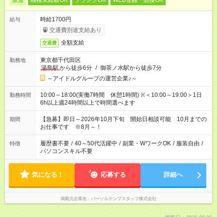
派遣
職種未経験OK
ブランクOK
WEB登録・面接OK
時給1700円
給与
交通費別途支給あり
全額支給
交通費
東京都千代田区
勤務地
湯島駅
から徒歩6分
/
御茶ノ水駅から徒歩7分
～アイドルグループの運営企業♪～
10:00～18:00(実働7時間 休憩1時間) ※＜10:00～19:00＞1日
勤務時間
6h以上週24時間以上で時間選べます
【急募】即日～2026年10月下旬 開始日相談可能 10月までの
期間
お仕事です ※8月～！
履歴書不要
/
40～50代活躍中
/
副業・WワークOK
/
服装自由
/
特徴
パソコンスキル不要
気になる！
応募する
詳細へ
掲載元企業名
パーソルテンプスタッフ株式会社