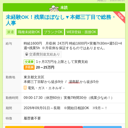
掲載日：2026.08.07
未読
NEW
未経験OK！残業ほぼなし▼本郷三丁目で総務・
人事
派遣
職種未経験OK
ブランクOK
WEB登録・面接OK
時給1600円 月収例 24万円 時給1600円×実働7h30m×週5日×4
給与
週+残業5h ※月収例を保証するものではありません。
交通費別途支給あり
1ヶ月3万円を上限として実費支給
交通費
20～25万円
月収例
東京都文京区
勤務地
本郷三丁目駅から徒歩9分
/
湯島駅
から徒歩5分
電気・ガス・エネルギ－
09:00-17:30（休憩60分）実働7時間30分（残業少なめ！）
勤務時間
2026年09月01日～長期 ※開始日相談OK ※9月～！
期間
履歴書不要
特徴