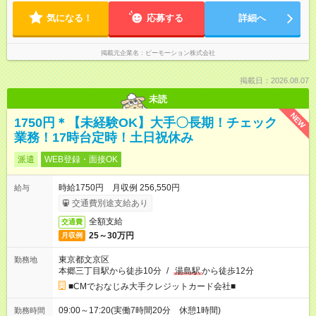
気になる！
応募する
詳細へ
掲載元企業名
ビーモーション株式会社
掲載日：2026.08.07
未読
NEW
1750円＊【未経験OK】大手〇長期！チェック
業務！17時台定時！土日祝休み
派遣
WEB登録・面接OK
時給1750円 月収例 256,550円
給与
交通費別途支給あり
全額支給
交通費
25～30万円
月収例
東京都文京区
勤務地
本郷三丁目駅から徒歩10分
/
湯島駅
から徒歩12分
■CMでおなじみ大手クレジットカード会社■
09:00～17:20(実働7時間20分 休憩1時間)
勤務時間