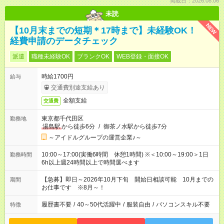
掲載日：2026.08.06
未読
NEW
【10月末までの短期＊17時まで】未経験OK！
経費申請のデータチェック
派遣
職種未経験OK
ブランクOK
WEB登録・面接OK
時給1700円
給与
交通費別途支給あり
全額支給
交通費
東京都千代田区
勤務地
湯島駅
から徒歩6分
/
御茶ノ水駅から徒歩7分
～アイドルグループの運営企業♪～
10:00～17:00(実働6時間 休憩1時間) ※＜10:00～19:00＞1日
勤務時間
6h以上週24時間以上で時間選べます
【急募】即日～2026年10月下旬 開始日相談可能 10月までの
期間
お仕事です ※8月～！
履歴書不要
/
40～50代活躍中
/
服装自由
/
パソコンスキル不要
特徴