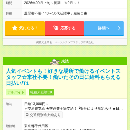
2026年09月上旬～長期 ※9月～！
期間
履歴書不要
/
40～50代活躍中
/
服装自由
特徴
気になる！
応募する
詳細へ
掲載元企業名
パーソルテンプスタッフ株式会社
未読
人気イベントも！好きな場所で働けるイベントス
タッフ☆来社不要！働いたその日に給料もらえる
日払い/T1
アルバイト
職種未経験OK
日給13,000円～
給与
＋交通費支給 ★交通費全額支給！ ┗案件により規定あり ★日払
いOK！（規定あり） ┗働いたその日に現金GET♪ お仕事後はコ
交通費別途支給あり
ンビニATMから 日払い分を引き落とせます！ 【試用期間】試
用期間なし
東京都千代田区
勤務地