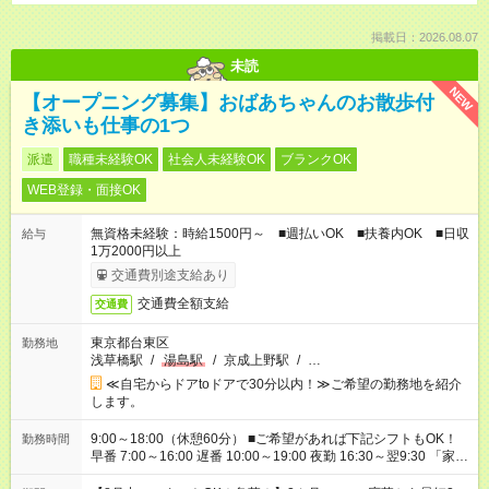
掲載日：2026.08.07
未読
NEW
【オープニング募集】おばあちゃんのお散歩付
き添いも仕事の1つ
派遣
職種未経験OK
社会人未経験OK
ブランクOK
WEB登録・面接OK
無資格未経験：時給1500円～ ■週払いOK ■扶養内OK ■日収
給与
1万2000円以上
交通費別途支給あり
交通費全額支給
交通費
東京都台東区
勤務地
浅草橋駅
/
湯島駅
/
京成上野駅
/
…
≪自宅からドアtoドアで30分以内！≫ご希望の勤務地を紹介
します。
9:00～18:00（休憩60分） ■ご希望があれば下記シフトもOK！
勤務時間
早番 7:00～16:00 遅番 10:00～19:00 夜勤 16:30～翌9:30 「家族
と休みを合わせたい」 「余裕を持って夕飯の準備がしたい」