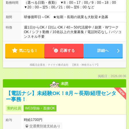
（選べる日勤・夜勤） ▼8：00～17：00／9：00～18：00
勤務時間
▼20：00～翌5：00／21：00～翌6：00 など
研修後即日～OK ★短期・長期の就業も大歓迎＃急募
期間
週1日からOK
/
日払いOK
/
40～50代活躍中
/
副業・Wワーク
特徴
OK
/
シフト勤務
/
10名以上の大量募集
/
電話対応なし
/
パソコ
ンスキル不要
気になる！
応募する
詳細へ
掲載元企業名
テイケイ株式会社 【東京・神奈川エリア】
掲載日：2026.08.06
未読
NEW
【電話ナシ】未経験OK！8月～長期/経理センタ
ー事務！
契約社員
WEB登録・面接OK
時給1700円
給与
交通費別途支給あり