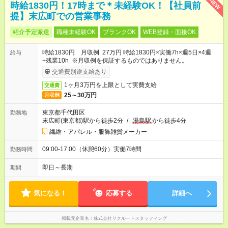
NEW
時給1830円！17時まで＊未経験OK！【社員前
提】末広町での営業事務
紹介予定派遣
職種未経験OK
ブランクOK
WEB登録・面接OK
時給1830円 月収例 27万円 時給1830円×実働7h×週5日×4週
給与
+残業10h ※月収例を保証するものではありません。
交通費別途支給あり
1ヶ月3万円を上限として実費支給
交通費
25～30万円
月収例
東京都千代田区
勤務地
末広町(東京都)駅から徒歩2分
/
湯島駅
から徒歩4分
繊維・アパレル・服飾雑貨メーカー
09:00-17:00（休憩60分）実働7時間
勤務時間
即日～長期
期間
気になる！
応募する
詳細へ
掲載元企業名
株式会社リクルートスタッフィング