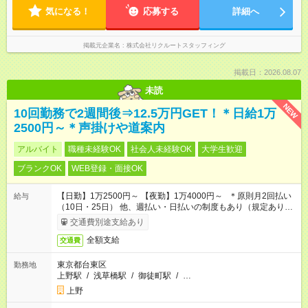
気になる！
応募する
詳細へ
掲載元企業名
株式会社リクルートスタッフィング
掲載日：2026.08.07
未読
NEW
10回勤務で2週間後⇒12.5万円GET！＊日給1万
2500円～＊声掛けや道案内
アルバイト
職種未経験OK
社会人未経験OK
大学生歓迎
ブランクOK
WEB登録・面接OK
【日勤】1万2500円～ 【夜勤】1万4000円～ ＊原則月2回払い
給与
（10日・25日） 他、週払い・日払いの制度もあり（規定あり）
＃日収1万円以上
交通費別途支給あり
全額支給
交通費
東京都台東区
勤務地
上野駅
/
浅草橋駅
/
御徒町駅
/
…
上野