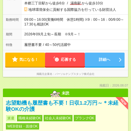
本郷三丁目駅から徒歩6分
/
湯島駅
から徒歩10分
地球環境保全に貢献する国際協力を行っている財団法人
09:00～16:00(実働6時間 休憩1時間) ※9：00～16：00/9:00～
勤務時間
17:30も相談OK
2026年09月上旬～長期 ※9月～！
期間
履歴書不要
/
40～50代活躍中
特徴
気になる！
応募する
詳細へ
掲載元企業名
パーソルテンプスタッフ株式会社
掲載日：2026.08.07
未読
NEW
志望動機も履歴書も不要！日収1.2万円～＊未経
験OKの介護
派遣
職種未経験OK
社会人未経験OK
ブランクOK
WEB登録・面接OK