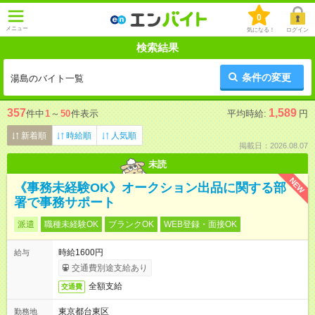
0
メニュー
気になる！
ログイン
検索結果
条件の変更
湯島のバイト一覧
357
1,589
件中
1
～
50
件表示
平均時給:
円
新着順
時給順
人気順
掲載日：2026.08.07
未読
NEW
《事務未経験OK》オークション出品に関する部
署で事務サポート
派遣
職種未経験OK
ブランクOK
WEB登録・面接OK
時給1600円
給与
交通費別途支給あり
全額支給
交通費
東京都台東区
勤務地