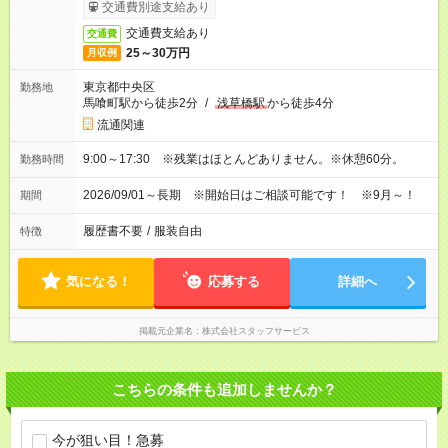
交通費別途支給あり
交通費支給あり
交通費
25～30万円
月収例
東京都中央区
勤務地
馬喰町駅から徒歩2分
/
浅草橋駅
から徒歩4分
流通関連
9:00～17:30 ※残業はほとんどありません。※休憩60分。
勤務時間
2026/09/01～長期 ※開始日はご相談可能です！ ※9月～！
期間
履歴書不要
/
服装自由
特徴
気になる！
応募する
詳細へ
掲載元企業名
株式会社スタッフサービス
こちらの条件も追加しませんか？
今が狙い目！急募