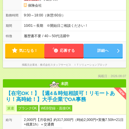
保険会社
9:00～18:00（休憩:60分）
勤務時間
10/01～長期 ※開始日ご相談ください！
期間
履歴書不要
/
40～50代活躍中
特徴
気になる！
応募する
詳細へ
掲載元企業名
株式会社スタッフサービス ＩＴソリューションブロック
掲載日：2026.08.07
未読
NEW
【在宅OK！】【週4＆時短相談可！リモートあ
り！高時給！】大手企業でOA事務
派遣
ブランクOK
WEB登録・面接OK
2,000円【月収例】約317,000円（時給2,000円×実働7.50h×21日
給与
+残業1h）＋交通費