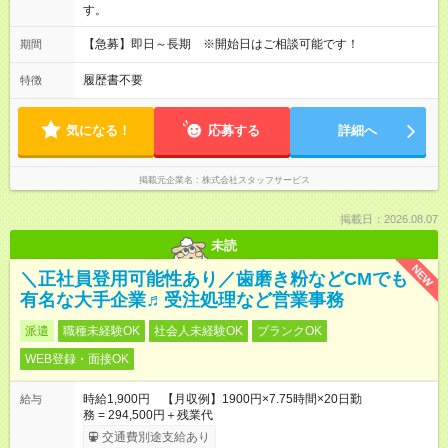
す。
【急募】即日～長期 ※開始日はご相談可能です！
期間
履歴書不要
特徴
気になる！
応募する
詳細へ
掲載元企業名
株式会社スタッフサービス
掲載日：2026.08.07
未読
NEW
＼正社員登用可能性あり／歯磨き粉などCMでも
有名な大手企業♬受注処理など営業事務
派遣
職種未経験OK
社会人未経験OK
ブランクOK
WEB登録・面接OK
時給1,900円 【月収例】1900円×7.75時間×20日勤
給与
務 = 294,500円＋残業代
交通費別途支給あり