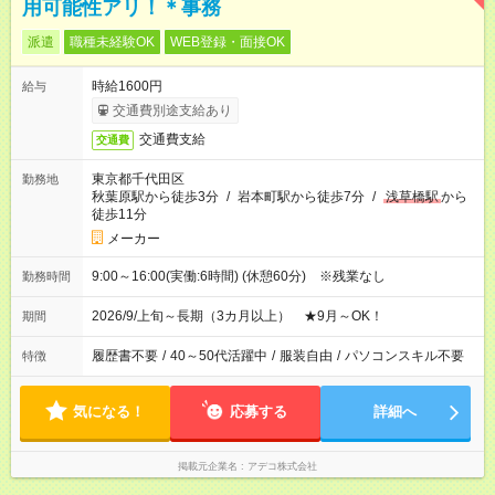
用可能性アリ！＊事務
派遣
職種未経験OK
WEB登録・面接OK
時給1600円
給与
交通費別途支給あり
交通費支給
交通費
東京都千代田区
勤務地
秋葉原駅から徒歩3分
/
岩本町駅から徒歩7分
/
浅草橋駅
から
徒歩11分
メーカー
9:00～16:00(実働:6時間) (休憩60分) ※残業なし
勤務時間
2026/9/上旬～長期（3カ月以上） ★9月～OK！
期間
履歴書不要
/
40～50代活躍中
/
服装自由
/
パソコンスキル不要
特徴
気になる！
応募する
詳細へ
掲載元企業名
アデコ株式会社