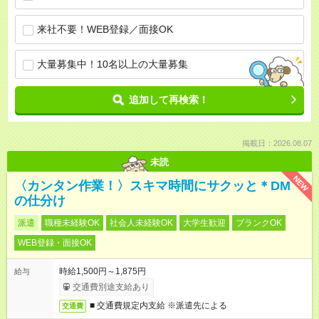
来社不要！WEB登録／面接OK
大量募集中！10名以上の大量募集
追加して再検索！
掲載日：2026.08.07
未読
NEW
〈カンタン作業！〉スキマ時間にサクッと＊DM
の仕分け
派遣
職種未経験OK
社会人未経験OK
大学生歓迎
ブランクOK
WEB登録・面接OK
時給1,500円～1,875円
給与
交通費別途支給あり
■ 交通費規定内支給 ※派遣先による
交通費