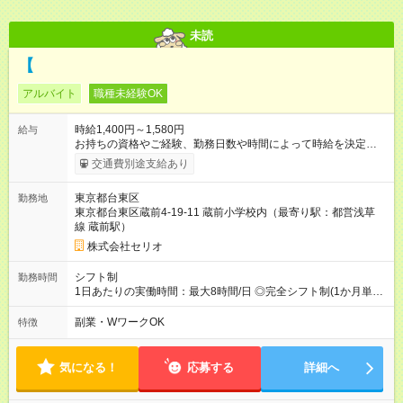
未読
【
アルバイト
職種未経験OK
時給1,400円～1,580円
給与
お持ちの資格やご経験、勤務日数や時間によって時給を決定い
たします。 ★勤務手当1か月最大9000円あり 【試用期間】試用
交通費別途支給あり
期間あり 試用期間の長さ：3ヶ月 雇用形態、給与は本採用時と
同じです。
東京都台東区
勤務地
東京都台東区蔵前4-19-11 蔵前小学校内（最寄り駅：都営浅草
線 蔵前駅）
株式会社セリオ
シフト制
勤務時間
1日あたりの実働時間：最大8時間/日 ◎完全シフト制(1か月単
位)◎ 月～土(週2日～OK) ＜平日＞ 12:00-19:00(実働5～6時間)
＜土曜・長期休暇＞ 8:00-19:00(実働4～8時間) ※休憩時間は法
副業・WワークOK
特徴
定通り（6時間以上：45分、8時間以上：60分）
気になる！
応募する
詳細へ