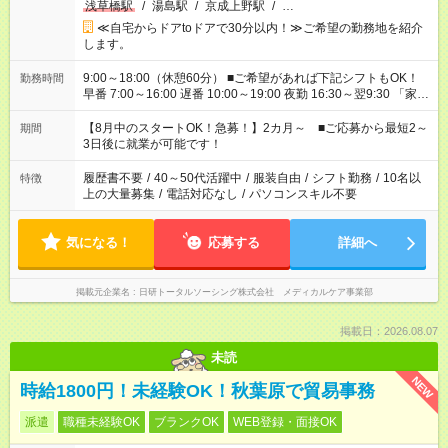
浅草橋駅
/
湯島駅
/
京成上野駅
/
…
≪自宅からドアtoドアで30分以内！≫ご希望の勤務地を紹介
します。
9:00～18:00（休憩60分） ■ご希望があれば下記シフトもOK！
勤務時間
早番 7:00～16:00 遅番 10:00～19:00 夜勤 16:30～翌9:30 「家族
と休みを合わせたい」 「余裕を持って夕飯の準備がしたい」
「できれば残業はしたくない」 など、ご希望を教えてください
【8月中のスタートOK！急募！】2カ月～ ■ご応募から最短2～
期間
ね。 ※Wワーク希望の方へ 今ご覧のお仕事で希望する勤務時間
3日後に就業が可能です！
と、もう1つのお仕事の勤務時間。 合計で週40時間を超える場
合は応募できません。
履歴書不要
/
40～50代活躍中
/
服装自由
/
シフト勤務
/
10名以
特徴
上の大量募集
/
電話対応なし
/
パソコンスキル不要
気になる！
応募する
詳細へ
掲載元企業名
日研トータルソーシング株式会社 メディカルケア事業部
掲載日：2026.08.07
未読
NEW
時給1800円！未経験OK！秋葉原で貿易事務
派遣
職種未経験OK
ブランクOK
WEB登録・面接OK