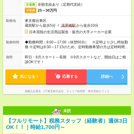
全額支給あり（定期代支給）
交通費
25～30万円
月収例
東京都台東区
勤務地
蔵前駅から徒歩5分
/
浅草橋駅
から徒歩10分
日本屈指の生活用品製造・販売の大手メーカー企業
◆勤務時間：9:00～17:00（休憩60分） ※定時より少し時短勤
勤務時間
務 ※定時は8:30～17:15のため、定時勤務希望の方は定時時間で
勤務可能です！
即日・8月スタート～長期 ※9月スタートなど、開始日はご相
期間
談OKです！
気になる！
応募する
詳細へ
掲載元企業名
UT東芝株式会社 キャリア採用部 東京登録オフィス
未読
【フルリモート】税務スタッフ（経験者）週休3日
OK！！｜時給1,700円～