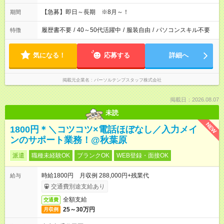
【急募】即日～長期 ※8月～！
期間
履歴書不要
/
40～50代活躍中
/
服装自由
/
パソコンスキル不要
特徴
気になる！
応募する
詳細へ
掲載元企業名
パーソルテンプスタッフ株式会社
掲載日：2026.08.07
未読
NEW
1800円＊＼コツコツ×電話ほぼなし／入力メイ
ンのサポート業務！@秋葉原
派遣
職種未経験OK
ブランクOK
WEB登録・面接OK
時給1800円 月収例 288,000円+残業代
給与
交通費別途支給あり
全額支給
交通費
25～30万円
月収例