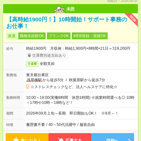
掲載日：2026.08.07
未読
NEW
【高時給1900円！】10時開始！サポート事務の
お仕事！
派遣
職種未経験OK
ブランクOK
WEB登録・面接OK
時給1900円 月収例：時給1,900円×8時間×21日＝319,200円
給与
交通費別途支給あり
全額支給
交通費
東京都台東区
勤務地
浅草橋駅
から徒歩5分
/
秋葉原駅から徒歩7分
☆ストレスチェックなど、法人ヘルスケアに特化☆
10:00～19:00(実働8時間 休憩1時間) ※就業時間選べる◎ 10時
勤務時間
～17時や10時～18時など！
2026年09月上旬～長期 即日開始もOK！ ※9月～！
期間
履歴書不要
/
40～50代活躍中
/
服装自由
特徴
気になる！
応募する
詳細へ