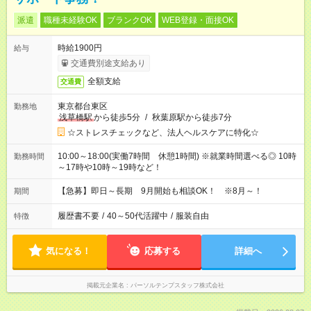
派遣
職種未経験OK
ブランクOK
WEB登録・面接OK
時給1900円
給与
交通費別途支給あり
全額支給
交通費
東京都台東区
勤務地
浅草橋駅
から徒歩5分
/
秋葉原駅から徒歩7分
☆ストレスチェックなど、法人ヘルスケアに特化☆
10:00～18:00(実働7時間 休憩1時間) ※就業時間選べる◎ 10時
勤務時間
～17時や10時～19時など！
【急募】即日～長期 9月開始も相談OK！ ※8月～！
期間
履歴書不要
/
40～50代活躍中
/
服装自由
特徴
気になる！
応募する
詳細へ
掲載元企業名
パーソルテンプスタッフ株式会社