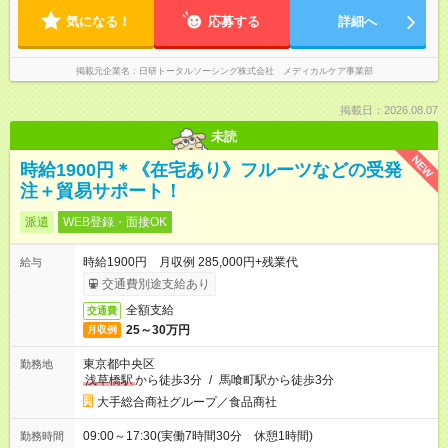
気になる！
応募する
詳細へ
掲載元企業名
日研トータルソーシング株式会社 メディカルケア事業部
掲載日：2026.08.07
未読
NEW
時給1900円＊《在宅あり》フルーツなどの受発
注＋貿易サポート！
派遣
WEB登録・面接OK
時給1900円 月収例 285,000円+残業代
給与
交通費別途支給あり
全額支給
交通費
25～30万円
月収例
東京都中央区
勤務地
浅草橋駅
から徒歩3分
/
馬喰町駅から徒歩3分
大手総合商社グループ／食品商社
09:00～17:30(実働7時間30分 休憩1時間)
勤務時間