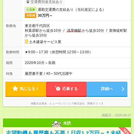
交通費別途支給あり
通勤交通費の支給あり（当社規定による）
交通費
30万円～
月収例
東京都千代田区
勤務地
秋葉原駅から徒歩10分
/
浅草橋駅
から徒歩10分
/
新御徒町駅
から徒歩10分
土木建築サービス業
★9:00～17:30（休憩時間 12:00～13:00）
勤務時間
2026年10月～長期
期間
履歴書不要
/
40～50代活躍中
特徴
気になる！
応募する
詳細へ
掲載元企業名
ヒューマンリソシア株式会社 関東オフィス
掲載日：2026.08.07
未読
NEW
志望動機も履歴書も不要！日収1.2万円～＊未経