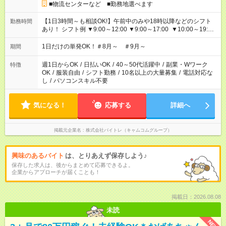
■物流センターなど ■勤務地選べます
【1日3時間～も相談OK!】午前中のみや18時以降などのシフト
勤務時間
あり！ シフト例 ▼9:00～12:00 ▼9:00～17:00 ▼10:00～19:00
▼18:00～21:00
1日だけの単発OK！＃8月～ ＃9月～
期間
週1日からOK
/
日払いOK
/
40～50代活躍中
/
副業・Wワーク
特徴
OK
/
服装自由
/
シフト勤務
/
10名以上の大量募集
/
電話対応な
し
/
パソコンスキル不要
気になる！
応募する
詳細へ
掲載元企業名
株式会社バイトレ（キャムコムグループ）
興味のあるバイト
は、とりあえず保存しよう♪
保存した求人は、後からまとめて応募できるよ。
企業からアプローチが届くことも！
掲載日：2026.08.08
未読
NEW