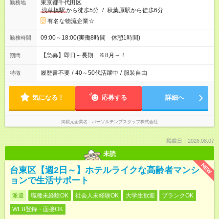
東京都千代田区
勤務地
浅草橋駅
から徒歩5分
/
秋葉原駅から徒歩6分
有名な物流企業☆
09:00～18:00(実働8時間 休憩1時間)
勤務時間
【急募】即日～長期 ※8月～！
期間
履歴書不要
/
40～50代活躍中
/
服装自由
特徴
気になる！
応募する
詳細へ
掲載元企業名
パーソルテンプスタッフ株式会社
掲載日：2026.08.07
未読
NEW
台東区【週2日～】ホテルライクな高齢者マンシ
ョンで生活サポート
派遣
職種未経験OK
社会人未経験OK
大学生歓迎
ブランクOK
WEB登録・面接OK