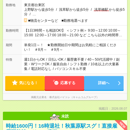
東京都台東区
勤務地
上野駅から徒歩5分
/
浅草駅から徒歩5分
/
浅草橋駅
から徒歩5
分
/
…
■物流センターなど ■勤務地選べます
【1日3時間～も相談OK!】 ＜シフト例＞ 9:00～12:00 10:00～
勤務時間
15:00 12:00～17:00 18:00～21:00 など こちら以外の時間帯も
お気軽にご相談ください！
単発1日～！ ★勤務開始日や期間はお気軽にご相談くださ
期間
い！ ＃8月～ ＃9月～
週1日からOK
/
日払いOK
/
履歴書不要
/
40～50代活躍中
/
副
特徴
業・WワークOK
/
服装自由
/
シフト勤務
/
10名以上の大量募
集
/
電話対応なし
/
パソコンスキル不要
気になる！
応募する
詳細へ
掲載元企業名
株式会社バイトレ（キャムコムグループ）
掲載日：2026.08.07
未読
NEW
時給1600円！16時退社！秋葉原駅スグ！直接雇