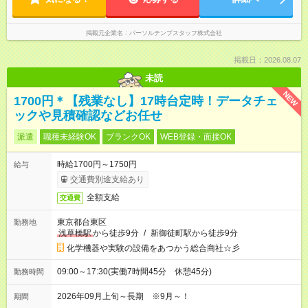
掲載元企業名
パーソルテンプスタッフ株式会社
掲載日：2026.08.07
未読
NEW
1700円＊【残業なし】17時台定時！データチェ
ックや見積確認などお任せ
派遣
職種未経験OK
ブランクOK
WEB登録・面接OK
時給1700円～1750円
給与
交通費別途支給あり
全額支給
交通費
東京都台東区
勤務地
浅草橋駅
から徒歩9分
/
新御徒町駅から徒歩9分
化学機器や実験の設備をあつかう総合商社☆彡
09:00～17:30(実働7時間45分 休憩45分)
勤務時間
2026年09月上旬～長期 ※9月～！
期間