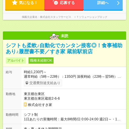
気になる！
応募する
詳細へ
掲載元企業名
株式会社スタッフサービス ＩＴソリューションブロック
未読
シフトも柔軟♪自動化でカンタン接客◎！食事補助
あり♪履歴書不要／すき家 蔵前駅前店
アルバイト
職種未経験OK
時給1,230円～
給与
通常時給（5時～22時）：1350円 深夜時給（22時～翌5時）：
1688円 高校生時給：1230円 【特別手当】早朝手当（5：00-9：
交通費別途支給あり
00）時給+150円 【試用期間】試用期間あり 試用期間の長さ：1
ヶ月 雇用形態、給与は本採用時と同じです。 試用期間の実態は
東京都台東区
勤務地
30日（※条件変更なし）ですが、切り上げで一ヶ月とさせてい
東京都台東区蔵前2-6-6
ただきます。 研修制度あり：15時間(研修中も同時給）
株式会社すき家
シフト制
勤務時間
1日あたりの実働時間：最大8時間/日 0:00-24:00 週2日～・1日
2h～OK ＜シフト例＞ 〇朝帯 5:00-9:00 〇昼帯 9:00-14:00 〇午
後帯 14:00-18:00 〇夜帯 18:00-22:00 〇深夜帯 22:00-翌5:00 基