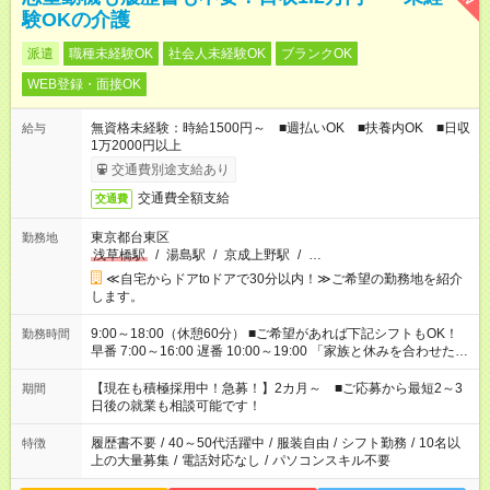
験OKの介護
派遣
職種未経験OK
社会人未経験OK
ブランクOK
WEB登録・面接OK
無資格未経験：時給1500円～ ■週払いOK ■扶養内OK ■日収
給与
1万2000円以上
交通費別途支給あり
交通費全額支給
交通費
東京都台東区
勤務地
浅草橋駅
/
湯島駅
/
京成上野駅
/
…
≪自宅からドアtoドアで30分以内！≫ご希望の勤務地を紹介
します。
9:00～18:00（休憩60分） ■ご希望があれば下記シフトもOK！
勤務時間
早番 7:00～16:00 遅番 10:00～19:00 「家族と休みを合わせた
い」 「余裕を持って夕飯の準備がしたい」 「できれば残業はし
たくない」 など、ご希望を教えてくださいね。 ※Wワーク希望
【現在も積極採用中！急募！】2カ月～ ■ご応募から最短2～3
期間
の方へ 今ご覧のお仕事で希望する勤務時間と、もう1つのお仕事
日後の就業も相談可能です！
の勤務時間。 合計で週40時間を超える場合は応募できません。
履歴書不要
/
40～50代活躍中
/
服装自由
/
シフト勤務
/
10名以
特徴
上の大量募集
/
電話対応なし
/
パソコンスキル不要