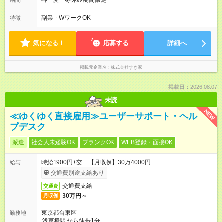
春・夏・冬休み期間限定
期間
本は固定シフトですが家庭の都合などイレギュラーには対応し
ます♪
副業・WワークOK
特徴
気になる！
応募する
詳細へ
掲載元企業名
株式会社すき家
掲載日：2026.08.07
未読
NEW
≪ゆくゆく直接雇用≫ユーザーサポート・ヘル
プデスク
派遣
社会人未経験OK
ブランクOK
WEB登録・面接OK
時給1900円+交 【月収例】30万4000円
給与
交通費別途支給あり
交通費支給
交通費
30万円～
月収例
東京都台東区
勤務地
浅草橋駅
から徒歩1分