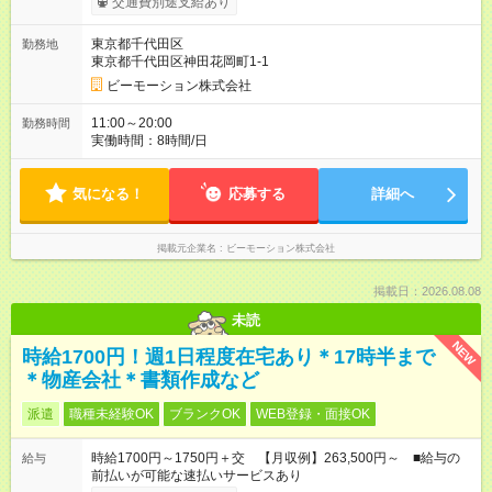
交通費別途支給あり
東京都千代田区
勤務地
東京都千代田区神田花岡町1-1
ビーモーション株式会社
11:00～20:00
勤務時間
実働時間：8時間/日
気になる！
応募する
詳細へ
掲載元企業名
ビーモーション株式会社
掲載日：2026.08.08
未読
NEW
時給1700円！週1日程度在宅あり＊17時半まで
＊物産会社＊書類作成など
派遣
職種未経験OK
ブランクOK
WEB登録・面接OK
時給1700円～1750円＋交 【月収例】263,500円～ ■給与の
給与
前払いが可能な速払いサービスあり