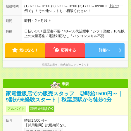
(1)07:00～16:00 (2)09:00～18:00 (3)17:00～09:00 ※ 上記は一
勤務時間
例です！その他シフトもご相談ください！
即日～2ヶ月以上
期間
日払いOK
/
履歴書不要
/
40～50代活躍中
/
シフト勤務
/
10名以
特徴
上の大量募集
/
電話対応なし
/
パソコンスキル不要
気になる！
応募する
詳細へ
掲載元企業名
株式会社ニッソーネット
未読
家電量販店での販売スタッフ ◎時給1500円～｜
9割が未経験スタート｜秋葉原駅から徒歩1分
アルバイト
職種未経験OK
時給1,500円～
給与
【試用期間】試用期間なし