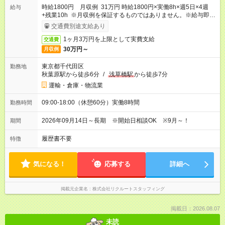
時給1800円 月収例 31万円 時給1800円×実働8h×週5日×4週
給与
+残業10h ※月収例を保証するものではありません。※給与即受
取りサービス利用可（利用条件有）
交通費別途支給あり
1ヶ月3万円を上限として実費支給
交通費
30万円～
月収例
東京都千代田区
勤務地
秋葉原駅から徒歩6分
/
浅草橋駅
から徒歩7分
運輸・倉庫・物流業
09:00-18:00（休憩60分）実働8時間
勤務時間
2026年09月14日～長期 ※開始日相談OK ※9月～！
期間
履歴書不要
特徴
気になる！
応募する
詳細へ
掲載元企業名
株式会社リクルートスタッフィング
掲載日：2026.08.07
未読