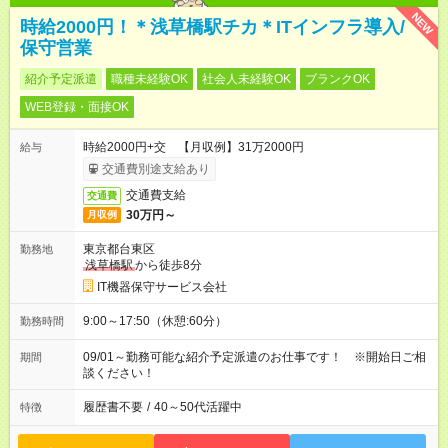
NEW
時給2000円！＊浅草橋駅チカ＊ITインフラ導入/
保守営業
紹介予定派遣
職種未経験OK
社会人未経験OK
ブランクOK
WEB登録・面接OK
時給2000円+交 【月収例】31万2000円
給与
交通費別途支給あり
交通費支給
交通費
30万円～
月収例
東京都台東区
勤務地
浅草橋駅
から徒歩8分
IT機器保守サービス会社
9:00～17:50（休憩:60分）
勤務時間
09/01～勤務可能な紹介予定派遣のお仕事です！ ※開始日ご相
期間
談ください！
履歴書不要
/
40～50代活躍中
特徴