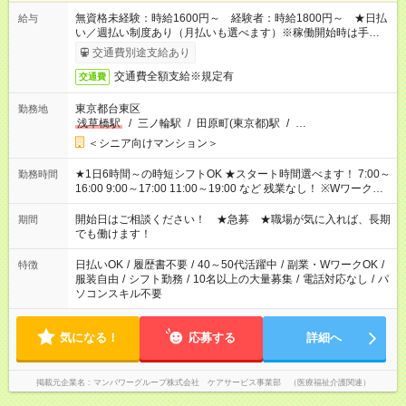
無資格未経験：時給1600円～ 経験者：時給1800円～ ★日払
給与
い／週払い制度あり（月払いも選べます）※稼働開始時は手続き
完了次第のお支払いとなります。
交通費別途支給あり
交通費全額支給※規定有
交通費
東京都台東区
勤務地
浅草橋駅
/
三ノ輪駅
/
田原町(東京都)駅
/
…
＜シニア向けマンション＞
★1日6時間～の時短シフトOK ★スタート時間選べます！ 7:00～
勤務時間
16:00 9:00～17:00 11:00～19:00 など 残業なし！ ※Wワークの
場合、他のお仕事と合わせ週40時間超の就業はご案内できませ
ん ※法令に基づき、週20時間以上勤務は社会保険への加入対象
開始日はご相談ください！ ★急募 ★職場が気に入れば、長期
期間
となります ※労働者派遣法（日雇い派遣の原則禁止）により、
でも働けます！
短時間・短期間の就業はご案内が難しい場合があります
日払いOK
/
履歴書不要
/
40～50代活躍中
/
副業・WワークOK
/
特徴
服装自由
/
シフト勤務
/
10名以上の大量募集
/
電話対応なし
/
パ
ソコンスキル不要
気になる！
応募する
詳細へ
掲載元企業名
マンパワーグループ株式会社 ケアサービス事業部 （医療福祉介護関連）