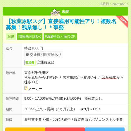
掲載日：2026.08.07
未読
NEW
【秋葉原駅スグ】直接雇用可能性アリ！複数名
募集！残業無し！＊事務
派遣
職種未経験OK
WEB登録・面接OK
時給1600円
給与
交通費別途支給あり
交通費支給
交通費
東京都千代田区
勤務地
秋葉原駅から徒歩3分
/
岩本町駅から徒歩7分
/
浅草橋駅
から
徒歩11分
メーカー
9:00～17:00(実働:7時間) (休憩60分) ※残業なし
勤務時間
2026/9/上旬～長期（3カ月以上） ★9月～OK！
期間
履歴書不要
/
40～50代活躍中
/
服装自由
/
パソコンスキル不要
特徴