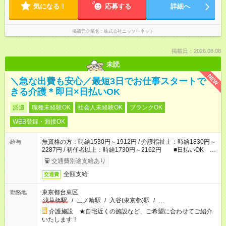
気になる！
応募する
詳細へ
掲載元企業名
株式会社ニッソーネット
掲載日：2026.08.08
未読
NEW
＼急な出費も安心／最短3日でお仕事スタートで
きる介護＊即日×日払いOK
派遣
職種未経験OK
社会人未経験OK
ブランクOK
WEB登録・面接OK
無資格の方：時給1530円～1912円 / 介護福祉士：時給1830円～
給与
2287円 / 初任者以上：時給1730円～2162円 ■日払いOK ■
日収例：1万2240円（時給1530円×8h）
交通費別途支給あり
全額支給
交通費
東京都台東区
勤務地
浅草橋駅
/
三ノ輪駅
/
入谷(東京都)駅
/
…
介護施設 ★自宅近くの施設など、ご希望に合わせてご紹介
いたします！