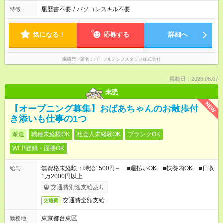
履歴書不要
/
パソコンスキル不要
特徴
気になる！
応募する
詳細へ
掲載元企業名
パーソルテンプスタッフ株式会社
掲載日：2026.08.07
未読
NEW
【オープニング募集】おばあちゃんのお散歩付
き添いも仕事の1つ
派遣
職種未経験OK
社会人未経験OK
ブランクOK
WEB登録・面接OK
無資格未経験：時給1500円～ ■週払いOK ■扶養内OK ■日収
給与
1万2000円以上
交通費別途支給あり
交通費全額支給
交通費
東京都台東区
勤務地