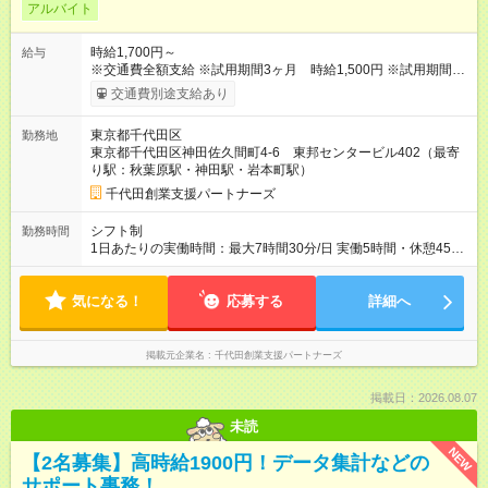
アルバイト
時給1,700円～
給与
※交通費全額支給 ※試用期間3ヶ月 時給1,500円 ※試用期間中
でもfreeeの試験に合格すれば即時給100円UP ※一生懸命事務所
交通費別途支給あり
をサポートして頂ければ、アルバイトやパートであっても、賞
与も支給致します！ ※加入要件を満たせば、社会保険加入も可
東京都千代田区
勤務地
能 【試用期間】試用期間あり 試用期間の長さ：3ヶ月 ※ 雇用形
東京都千代田区神田佐久間町4-6 東邦センタービル402（最寄
態と給与に、本採用時と異なる部分があります。 雇用形態：本
り駅：秋葉原駅・神田駅・岩本町駅）
採用時と同じです。 給与：時給 1,500円以上
千代田創業支援パートナーズ
シフト制
勤務時間
1日あたりの実働時間：最大7時間30分/日 実働5時間・休憩45
分 or 1時間 週4日～OK 1日5時間～OK 【1日のスケジュール例】
10:00 出社 ※在宅の場合は在宅で勤務開始 - 事務対応など
気になる！
11:00～14：00頃 休憩 休憩から1時間後 作業再開 - 会計データ
応募する
詳細へ
修正 - その他、補助業務 16:00 退社 ※在宅の場合は在宅で勤務
終了
掲載元企業名
千代田創業支援パートナーズ
掲載日：2026.08.07
未読
NEW
【2名募集】高時給1900円！データ集計などの
サポート事務！