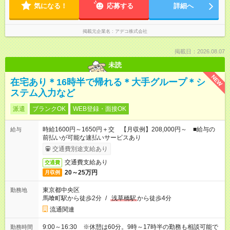
気になる！
応募する
詳細へ
掲載元企業名
アデコ株式会社
掲載日：2026.08.07
未読
NEW
在宅あり＊16時半で帰れる＊大手グループ＊シ
ステム入力など
派遣
ブランクOK
WEB登録・面接OK
時給1600円～1650円＋交 【月収例】208,000円～ ■給与の
給与
前払いが可能な速払いサービスあり
交通費別途支給あり
交通費支給あり
交通費
20～25万円
月収例
東京都中央区
勤務地
馬喰町駅から徒歩2分
/
浅草橋駅
から徒歩4分
流通関連
9:00～16:30 ※休憩は60分。9時～17時半の勤務も相談可能で
勤務時間