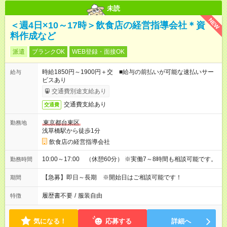
未読
NEW
＜週4日×10～17時＞飲食店の経営指導会社＊資
料作成など
派遣
ブランクOK
WEB登録・面接OK
時給1850円～1900円＋交 ■給与の前払いが可能な速払いサー
給与
ビスあり
交通費別途支給あり
交通費支給あり
交通費
東京都台東区
勤務地
浅草橋駅から徒歩1分
飲食店の経営指導会社
10:00～17:00 （休憩60分） ※実働7～8時間も相談可能です。
勤務時間
【急募】即日～長期 ※開始日はご相談可能です！
期間
履歴書不要
/
服装自由
特徴
気になる！
応募する
詳細へ