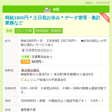
掲載日：2026.08.08
未読
NEW
時給1800円＊土日祝お休み＊データ管理・集計
業務など
派遣
ブランクOK
WEB登録・面接OK
時給1800円＋交 【月収例】330,750円～ ■給与の前払いが可
給与
能な速払いサービスあり
交通費別途支給あり
交通費支給あり
交通費
30万円～
月収例
東京都台東区
勤務地
御徒町駅から徒歩5分
/
末広町(東京都)駅から徒歩5分
エンジニア領域の大手派遣会社
9:00～18:00 ※休憩は60分。※9時～16時の勤務も相談可能で
勤務時間
す。
2026/09/01～長期 ※開始日はご相談可能です！ ※9月～！
期間
履歴書不要
特徴