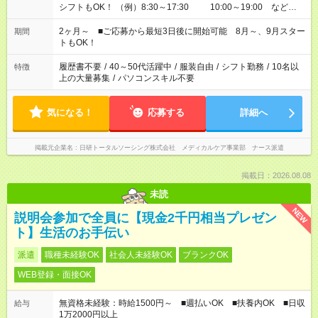
シフトもOK！ （例）8:30～17:30 10:00～19:00 など
「家族とお休みを合わせたい」 「できれば残業はしたくない」
など、あなたのご希望に沿ったお仕事をご紹介します！ ※Wワ
2ヶ月～ ■ご応募から最短3日後に開始可能 8月～、9月スター
期間
ーク希望の方へ 今ご覧のお仕事で希望する勤務時間と、もう1つ
トもOK！
のお仕事の勤務時間。 合計で週40時間を超える場合は応募でき
ません
履歴書不要
/
40～50代活躍中
/
服装自由
/
シフト勤務
/
10名以
特徴
上の大量募集
/
パソコンスキル不要
気になる！
応募する
詳細へ
掲載元企業名
日研トータルソーシング株式会社 メディカルケア事業部 ナース派遣
掲載日：2026.08.08
未読
NEW
説明会参加で全員に【現金2千円相当プレゼン
ト】生活のお手伝い
派遣
職種未経験OK
社会人未経験OK
ブランクOK
WEB登録・面接OK
無資格未経験：時給1500円～ ■週払いOK ■扶養内OK ■日収
給与
1万2000円以上