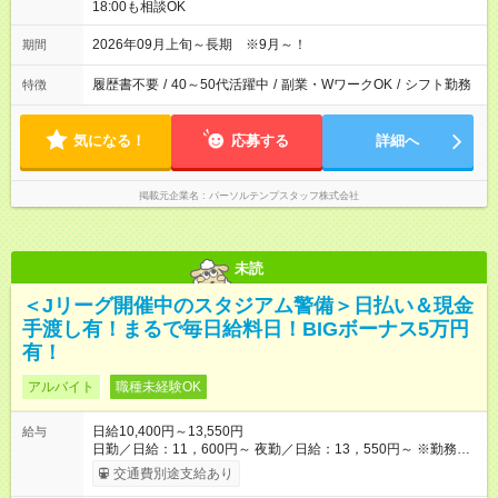
18:00も相談OK
2026年09月上旬～長期 ※9月～！
期間
履歴書不要
/
40～50代活躍中
/
副業・WワークOK
/
シフト勤務
特徴
気になる！
応募する
詳細へ
掲載元企業名
パーソルテンプスタッフ株式会社
未読
＜Jリーグ開催中のスタジアム警備＞日払い＆現金
手渡し有！まるで毎日給料日！BIGボーナス5万円
有！
アルバイト
職種未経験OK
日給10,400円～13,550円
給与
日勤／日給：11，600円～ 夜勤／日給：13，550円～ ※勤務数
が週2日以下の場合 日勤／日給：10，400円 夜勤／日給：12，
交通費別途支給あり
350円 ■交通費別途全額支給 ※規定あり ■支払方法：日払い └日