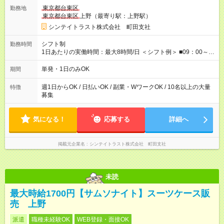
給のうち7，000円を現金先払い ※稼働分 ※週払い・月払いOK
東京都台東区
勤務地
⇒希望をお聞かせください♪ ■各種資格手当あり ■残業手当あり ■
東京都台東区
上野（最寄り駅：上野駅）
日給保障あり └早く終わっても”全額”支給！ ・－・－・ ≪ 法定
研修 ≫ 研修時の給与： 日給10，000円×3日間（24時間） ＝研
シンテイトラスト株式会社 町田支社
修費として合計30，000円支給 ＋交通費全額支給 ※規定あり
【試用期間】試用期間なし
シフト制
勤務時間
1日あたりの実働時間：最大8時間/日 ＜シフト例＞ ■09：00～
18：00 ■20：00～翌5：00 など！ 上記時間内で、 実働8時
間・休憩1時間／日
単発・1日のみOK
期間
週1日からOK / 日払いOK / 副業・WワークOK / 10名以上の大量
特徴
募集
気になる！
応募する
詳細へ
掲載元企業名
シンテイトラスト株式会社 町田支社
未読
最大時給1700円【サムソナイト】スーツケース販
売 上野
派遣
職種未経験OK
WEB登録・面接OK