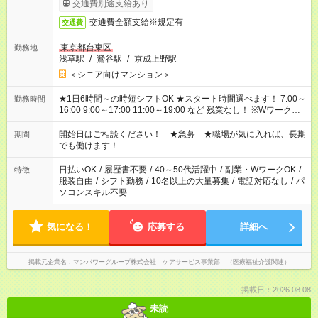
交通費別途支給あり
交通費全額支給※規定有
交通費
東京都台東区
勤務地
浅草駅
/
鶯谷駅
/
京成上野駅
＜シニア向けマンション＞
★1日6時間～の時短シフトOK ★スタート時間選べます！ 7:00～
勤務時間
16:00 9:00～17:00 11:00～19:00 など 残業なし！ ※Wワークの
場合、他のお仕事と合わせ週40時間超の就業はご案内できませ
ん ※法令に基づき、週20時間以上勤務は社会保険への加入対象
開始日はご相談ください！ ★急募 ★職場が気に入れば、長期
期間
となります ※労働者派遣法（日雇い派遣の原則禁止）により、
でも働けます！
短時間・短期間の就業はご案内が難しい場合があります
日払いOK
/
履歴書不要
/
40～50代活躍中
/
副業・WワークOK
/
特徴
服装自由
/
シフト勤務
/
10名以上の大量募集
/
電話対応なし
/
パ
ソコンスキル不要
気になる！
応募する
詳細へ
掲載元企業名
マンパワーグループ株式会社 ケアサービス事業部 （医療福祉介護関連）
掲載日：2026.08.08
未読