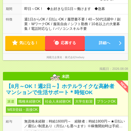
仕事により勤務時間が異なります
即日～OK！ ◆お好きな日1日～働けます ◆急募
期間
週1日からOK
/
日払いOK
/
履歴書不要
/
40～50代活躍中
/
副
特徴
業・WワークOK
/
服装自由
/
シフト勤務
/
10名以上の大量募
集
/
電話対応なし
/
パソコンスキル不要
気になる！
応募する
詳細へ
掲載元企業名
株式会社fosbury
掲載日：2026.08.08
未読
NEW
【8月～OK！週2日～】ホテルライクな高齢者
マンションで生活サポート＊時短OK
派遣
職種未経験OK
社会人未経験OK
大学生歓迎
ブランクOK
WEB登録・面接OK
無資格未経験：時給1600円～ 経験者：時給1800円～★日払い
給与
／週払い制度あり（月払いも選べます）※稼働開始時は手続き完
了次第のお支払いとなります。