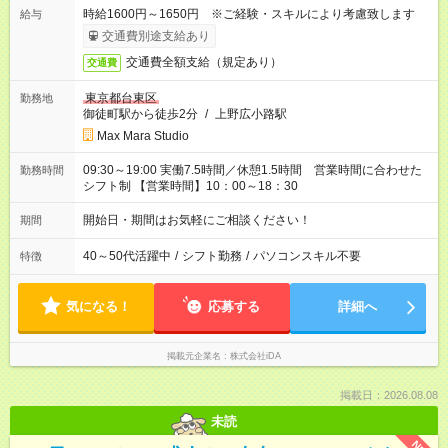
時給1600円～1650円 ※ご経験・スキルにより考慮致します
給与
交通費別途支給あり
交通費全額支給（規定あり）
交通費
東京都台東区
勤務地
御徒町駅から徒歩2分
/
上野広小路駅
Max Mara Studio
09:30～19:00 実働7.5時間／休憩1.5時間 営業時間に合わせた
勤務時間
シフト制 【営業時間】10：00～18：30
開始日・期間はお気軽にご相談ください！
期間
40～50代活躍中
/
シフト勤務
/
パソコンスキル不要
特徴
気になる！
応募する
詳細へ
掲載元企業名
株式会社iDA
掲載日：2026.08.08
未読