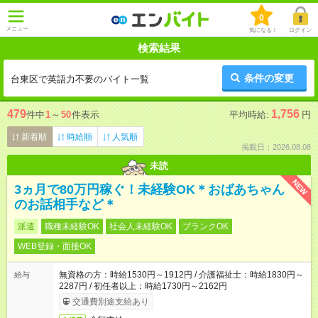
0
メニュー
気になる！
ログイン
検索結果
条件の変更
台東区で英語力不要のバイト一覧
479
1,756
件中
1
～
50
件表示
平均時給:
円
新着順
時給順
人気順
掲載日：2026.08.08
未読
NEW
3ヵ月で80万円稼ぐ！未経験OK＊おばあちゃん
のお話相手など＊
派遣
職種未経験OK
社会人未経験OK
ブランクOK
WEB登録・面接OK
無資格の方：時給1530円～1912円 / 介護福祉士：時給1830円～
給与
2287円 / 初任者以上：時給1730円～2162円
交通費別途支給あり