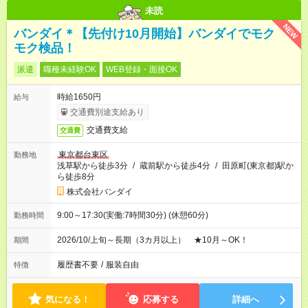
未読
NEW
バンダイ＊【先付け10月開始】バンダイでモク
モク検品！
派遣
職種未経験OK
WEB登録・面接OK
時給1650円
給与
交通費別途支給あり
交通費支給
交通費
東京都台東区
勤務地
浅草駅から徒歩3分
/
蔵前駅から徒歩4分
/
田原町(東京都)駅か
ら徒歩8分
株式会社バンダイ
9:00～17:30(実働:7時間30分) (休憩60分)
勤務時間
2026/10/上旬～長期（3カ月以上） ★10月～OK！
期間
履歴書不要
/
服装自由
特徴
気になる！
応募する
詳細へ