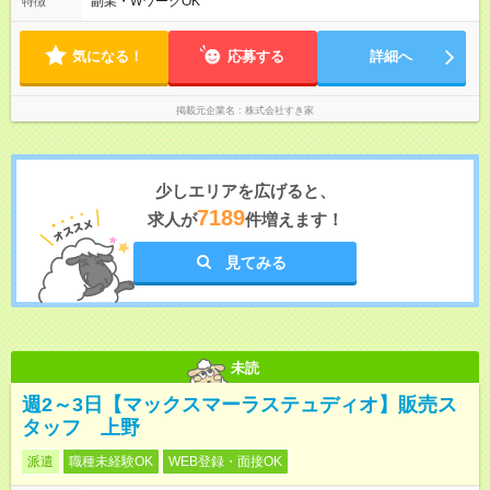
副業・WワークOK
特徴
気になる！
応募する
詳細へ
掲載元企業名
株式会社すき家
少しエリアを広げると、
7189
求人が
件増えます！
見てみる
未読
週2～3日【マックスマーラステュディオ】販売ス
タッフ 上野
派遣
職種未経験OK
WEB登録・面接OK