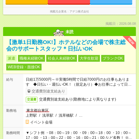
掲載元企業名
アデコ株式会社
掲載日：2026.08.08
未読
NEW
【激単1日勤務OK!】ホテルなどの会場で株主総
会のサポートスタッフ＊日払いOK
派遣
職種未経験OK
社会人未経験OK
大学生歓迎
ブランクOK
WEB登録・面接OK
日給1万5000円～※実働5時間で日給7000円のお仕事もありま
給与
す ◆日払い・週払いOK！（規定あり）◆お仕事によって日給も
異なります
交通費別途支給あり
交通費別途支給あり(勤務地により異なります)
交通費
東京都台東区
勤務地
上野駅
/
浅草駅
/
浅草橋駅
/
…
イベント会場
▼シフト例 ・08：00～19：00 ・09：00～18：00 ・10：00～
勤務時間
17：00 ・13：00～22：00 ・16：00～21：00 など多数！ ※お