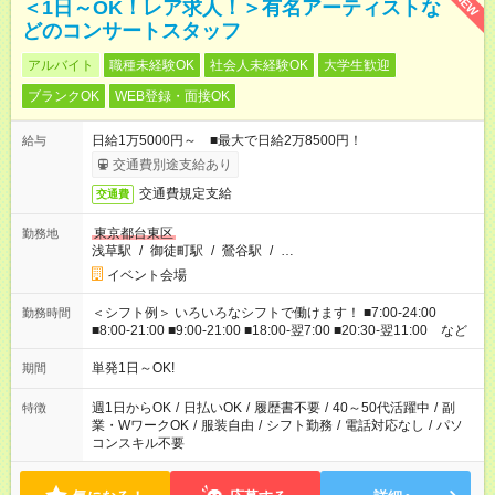
NEW
＜1日～OK！レア求人！＞有名アーティストな
どのコンサートスタッフ
アルバイト
職種未経験OK
社会人未経験OK
大学生歓迎
ブランクOK
WEB登録・面接OK
日給1万5000円～ ■最大で日給2万8500円！
給与
交通費別途支給あり
交通費規定支給
交通費
東京都台東区
勤務地
浅草駅
/
御徒町駅
/
鶯谷駅
/
…
イベント会場
＜シフト例＞ いろいろなシフトで働けます！ ■7:00-24:00
勤務時間
■8:00-21:00 ■9:00-21:00 ■18:00-翌7:00 ■20:30-翌11:00 など
単発1日～OK!
期間
週1日からOK
/
日払いOK
/
履歴書不要
/
40～50代活躍中
/
副
特徴
業・WワークOK
/
服装自由
/
シフト勤務
/
電話対応なし
/
パソ
コンスキル不要