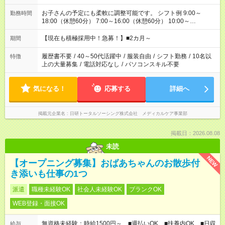
お子さんの予定にも柔軟に調整可能です。 シフト例 9:00～
勤務時間
18:00（休憩60分） 7:00～16:00（休憩60分） 10:00～
19:00（休憩60分） ※Wワーク希望の方へ 今ご覧のお仕事で希
望する勤務時間と、もう1つのお仕事の勤務時間の合計が 週40
【現在も積極採用中！急募！】■2カ月～
期間
時間を超えなければOKです。
履歴書不要
/
40～50代活躍中
/
服装自由
/
シフト勤務
/
10名以
特徴
上の大量募集
/
電話対応なし
/
パソコンスキル不要
気になる！
応募する
詳細へ
掲載元企業名
日研トータルソーシング株式会社 メディカルケア事業部
掲載日：2026.08.08
未読
NEW
【オープニング募集】おばあちゃんのお散歩付
き添いも仕事の1つ
派遣
職種未経験OK
社会人未経験OK
ブランクOK
WEB登録・面接OK
無資格未経験：時給1500円～ ■週払いOK ■扶養内OK ■日収
給与