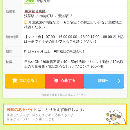
全額支給
交通費
東京都台東区
勤務地
浅草駅
/
御徒町駅
/
鶯谷駅
/
…
介護施設や病院など ★自宅近くの施設がいいなど勤務地ご
相談ください
【シフト例】 07:00～16:00 09:00～18:00 17:00～09:00 ※ 上記
勤務時間
は一例です！その他シフトもご相談ください！
即日～2ヶ月以上 ■開始日の相談OK！
期間
日払いOK
/
履歴書不要
/
40～50代活躍中
/
シフト勤務
/
10名以
特徴
上の大量募集
/
電話対応なし
/
パソコンスキル不要
気になる！
応募する
詳細へ
掲載元企業名
株式会社ニッソーネット
興味のあるバイト
は、とりあえず保存しよう♪
保存した求人は、後からまとめて応募できるよ。
企業からアプローチが届くことも！