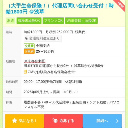
NEW
（大手生命保険！）代理店問い合わせ受付！時
給1800円 ＠浅草
派遣
職種未経験OK
ブランクOK
WEB登録・面接OK
時給1800円 月収例 252,000円+残業代
給与
交通費別途支給あり
全額支給
交通費
25～30万円
月収例
東京都台東区
勤務地
田原町(東京都)駅から徒歩2分
/
浅草駅から徒歩8分
CMでお馴染み有名保険会社☆*
09:00～17:00(実働7時間 休憩1時間)
勤務時間
2026年09月上旬～長期 ※9月～！
期間
履歴書不要
/
40～50代活躍中
/
服装自由
/
シフト勤務
/
パソコ
特徴
ンスキル不要
気になる！
応募する
詳細へ