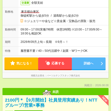
全額支給
交通費
東京都台東区
勤務地
御徒町駅から徒歩5分
/
湯島駅から徒歩2分
☆ジュエリーや金など☆貴金属・宝飾品の買取・販売
09:00～17:00(実働7時間 休憩1時間) ※10:00～17:00/9:00～
勤務時間
18:00も相談OK
2026年09月上旬～長期 ※9月～！
期間
履歴書不要
/
40～50代活躍中
/
副業・WワークOK
特徴
気になる！
応募する
詳細へ
掲載元企業名
パーソルテンプスタッフ株式会社
掲載日：2026.08.08
未読
NEW
2100円＊【9月開始】社員登用実績あり！NTT
グループ/営業×事務