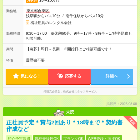
20～25万円
月収例
東京都台東区
勤務地
浅草駅からバス10分
/
南千住駅からバス10分
福祉用具のレンタル会社
9:30～17:00 ※休憩60分。9時～17時・9時半～17時半勤務も
勤務時間
相談可能。
【急募】即日～長期 ※開始日はご相談可能です！
期間
履歴書不要
特徴
気になる！
応募する
詳細へ
掲載元企業名
株式会社スタッフサービス
掲載日：2026.08.08
未読
NEW
正社員予定＊賞与2回あり＊18時まで＊契約書
作成など
紹介予定派遣
職種未経験OK
ブランクOK
WEB登録・面接OK