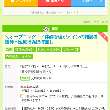
気になる！
応募する
詳細へ
掲載元企業名
株式会社シアーズ 【イベント】
掲載日：2026.08.08
未読
NEW
＼オープニング！／体調管理がメインの施設看
護師＊医療行為ほぼ無し
派遣
職種未経験OK
社会人未経験OK
ブランクOK
WEB登録・面接OK
時給2300円～ ■週払いOK ■日収1万8400円以上
給与
交通費別途支給あり
交通費全額支給
交通費
東京都台東区
勤務地
上野駅
/
浅草橋駅
/
御徒町駅
/
…
【自宅からドアtoドアで30分以内】介護施設でのお仕事。勤
務地選べます！
【日勤のみ】9:00～18:00（休憩60分） ■ご希望があればその他
勤務時間