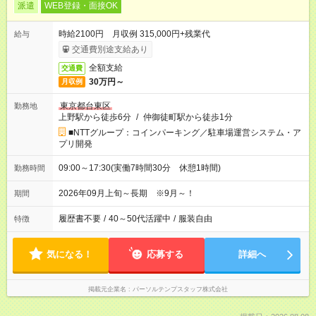
派遣
WEB登録・面接OK
時給2100円 月収例 315,000円+残業代
給与
交通費別途支給あり
全額支給
交通費
30万円～
月収例
東京都台東区
勤務地
上野駅から徒歩6分
/
仲御徒町駅から徒歩1分
■NTTグループ：コインパーキング／駐車場運営システム・ア
プリ開発
09:00～17:30(実働7時間30分 休憩1時間)
勤務時間
2026年09月上旬～長期 ※9月～！
期間
履歴書不要
/
40～50代活躍中
/
服装自由
特徴
気になる！
応募する
詳細へ
掲載元企業名
パーソルテンプスタッフ株式会社