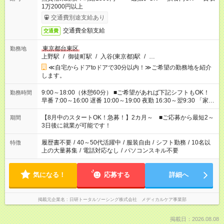
1万2000円以上
交通費別途支給あり
交通費全額支給
交通費
東京都台東区
勤務地
上野駅
/
御徒町駅
/
入谷(東京都)駅
/
…
≪自宅からドアtoドアで30分以内！≫ご希望の勤務地を紹介
します。
9:00～18:00（休憩60分） ■ご希望があれば下記シフトもOK！
勤務時間
早番 7:00～16:00 遅番 10:00～19:00 夜勤 16:30～翌9:30 「家族
と休みを合わせたい」 「余裕を持って夕飯の準備がしたい」
「できれば残業はしたくない」 など、ご希望を教えてください
【8月中のスタートOK！急募！】2カ月～ ■ご応募から最短2～
期間
ね。 ※Wワーク希望の方へ 今ご覧のお仕事で希望する勤務時間
3日後に就業が可能です！
と、もう1つのお仕事の勤務時間。 合計で週40時間を超える場
合は応募できません。
履歴書不要
/
40～50代活躍中
/
服装自由
/
シフト勤務
/
10名以
特徴
上の大量募集
/
電話対応なし
/
パソコンスキル不要
気になる！
応募する
詳細へ
掲載元企業名
日研トータルソーシング株式会社 メディカルケア事業部
掲載日：2026.08.08