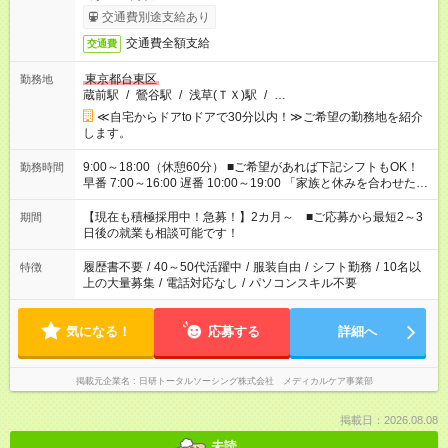
交通費別途支給あり
交通費全額支給
交通費
東京都台東区
勤務地
蔵前駅
/
鶯谷駅
/
浅草(ＴＸ)駅
/
…
≪自宅からドアtoドアで30分以内！≫ご希望の勤務地を紹介
します。
9:00～18:00（休憩60分） ■ご希望があれば下記シフトもOK！
勤務時間
早番 7:00～16:00 遅番 10:00～19:00 「家族と休みを合わせた
い」 「余裕を持って夕飯の準備がしたい」 「できれば残業はし
たくない」 など、ご希望を教えてくださいね。 ※Wワーク希望
【現在も積極採用中！急募！】2カ月～ ■ご応募から最短2～3
期間
の方へ 今ご覧のお仕事で希望する勤務時間と、もう1つのお仕事
日後の就業も相談可能です！
の勤務時間。 合計で週40時間を超える場合は応募できません。
履歴書不要
/
40～50代活躍中
/
服装自由
/
シフト勤務
/
10名以
特徴
上の大量募集
/
電話対応なし
/
パソコンスキル不要
気になる！
応募する
詳細へ
掲載元企業名
日研トータルソーシング株式会社 メディカルケア事業部
掲載日：2026.08.08
未読