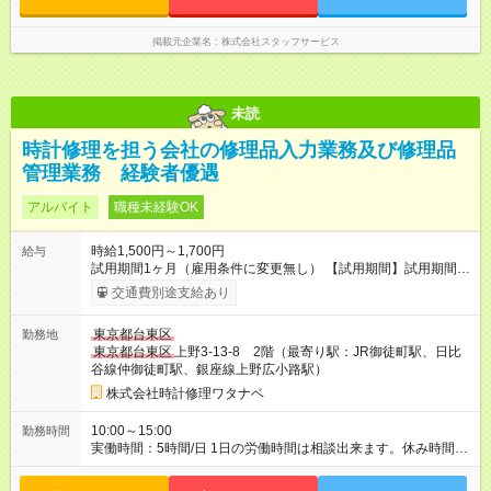
掲載元企業名
株式会社スタッフサービス
未読
時計修理を担う会社の修理品入力業務及び修理品
管理業務 経験者優遇
アルバイト
職種未経験OK
時給1,500円～1,700円
給与
試用期間1ヶ月（雇用条件に変更無し） 【試用期間】試用期間あ
り 試用期間の長さ：1ヶ月 雇用形態、給与は本採用時と同じで
交通費別途支給あり
す。
東京都台東区
勤務地
東京都台東区
上野3-13-8 2階（最寄り駅：JR御徒町駅、日比
谷線仲御徒町駅、銀座線上野広小路駅）
株式会社時計修理ワタナベ
10:00～15:00
勤務時間
実働時間：5時間/日 1日の労働時間は相談出来ます。休み時間は
労働時間に準じます。 正社員雇用も相談にのります。