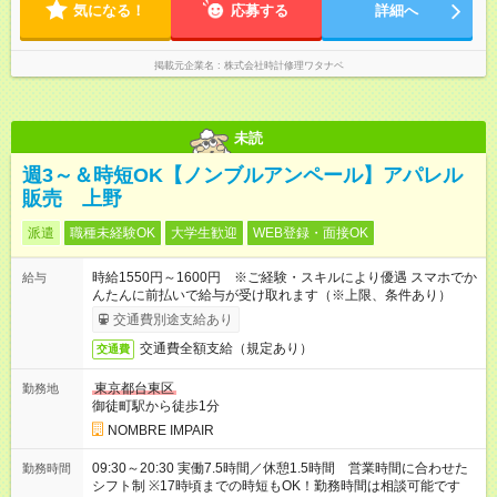
気になる！
応募する
詳細へ
掲載元企業名
株式会社時計修理ワタナベ
未読
週3～＆時短OK【ノンブルアンペール】アパレル
販売 上野
派遣
職種未経験OK
大学生歓迎
WEB登録・面接OK
時給1550円～1600円 ※ご経験・スキルにより優遇 スマホでか
給与
んたんに前払いで給与が受け取れます（※上限、条件あり）
交通費別途支給あり
交通費全額支給（規定あり）
交通費
東京都台東区
勤務地
御徒町駅から徒歩1分
NOMBRE IMPAIR
09:30～20:30 実働7.5時間／休憩1.5時間 営業時間に合わせた
勤務時間
シフト制 ※17時頃までの時短もOK！勤務時間は相談可能です