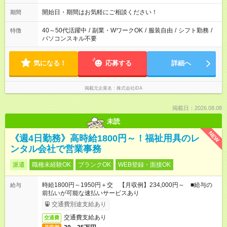
開始日・期間はお気軽にご相談ください！
期間
40～50代活躍中
/
副業・WワークOK
/
服装自由
/
シフト勤務
/
特徴
パソコンスキル不要
気になる！
応募する
詳細へ
掲載元企業名
株式会社iDA
掲載日：2026.08.08
未読
NEW
《週4日勤務》高時給1800円～！福祉用具のレ
ンタル会社で営業事務
派遣
職種未経験OK
ブランクOK
WEB登録・面接OK
時給1800円～1950円＋交 【月収例】234,000円～ ■給与の
給与
前払いが可能な速払いサービスあり
交通費別途支給あり
交通費支給あり
交通費