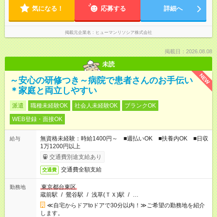
気になる！
応募する
詳細へ
掲載元企業名
ヒューマンリソシア株式会社
掲載日：2026.08.08
未読
NEW
～安心の研修つき～病院で患者さんのお手伝い
＊家庭と両立しやすい
派遣
職種未経験OK
社会人未経験OK
ブランクOK
WEB登録・面接OK
無資格未経験：時給1400円～ ■週払いOK ■扶養内OK ■日収
給与
1万1200円以上
交通費別途支給あり
交通費全額支給
交通費
東京都台東区
勤務地
蔵前駅
/
鶯谷駅
/
浅草(ＴＸ)駅
/
…
≪自宅からドアtoドアで30分以内！≫ご希望の勤務地を紹介
します。