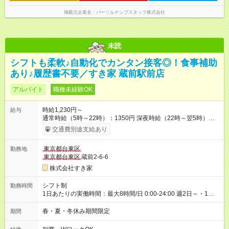
掲載元企業名
パーソルテンプスタッフ株式会社
未読
シフトも柔軟♪自動化でカンタン接客◎！食事補助
あり♪履歴書不要／すき家 蔵前駅前店
アルバイト
職種未経験OK
時給1,230円～
給与
通常時給（5時～22時）：1350円 深夜時給（22時～翌5時）：
1688円 高校生時給：1230円 【特別手当】早朝手当（5：00-9：
交通費別途支給あり
00）時給+150円 【試用期間】試用期間あり 試用期間の長さ：1
ヶ月 雇用形態、給与は本採用時と同じです。 試用期間の実態は
東京都台東区
勤務地
30日（※条件変更なし）ですが、切り上げで一ヶ月とさせてい
東京都台東区
蔵前2-6-6
ただきます。 研修制度あり：15時間(研修中も同時給）
株式会社すき家
シフト制
勤務時間
1日あたりの実働時間：最大8時間/日 0:00-24:00 週2日～・1日
2h～OK ＜シフト例＞ 〇朝帯 5:00-9:00 〇昼帯 9:00-14:00 〇午
後帯 14:00-18:00 〇夜帯 18:00-22:00 〇深夜帯 22:00-翌5:00 基
春・夏・冬休み期間限定
期間
本は固定シフトですが家庭の都合などイレギュラーには対応し
ます♪