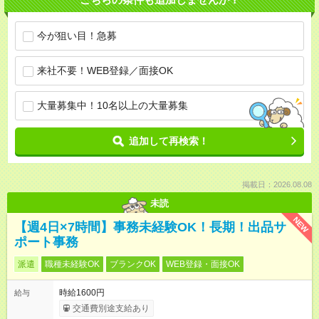
今が狙い目！急募
来社不要！WEB登録／面接OK
大量募集中！10名以上の大量募集
追加して再検索！
掲載日：2026.08.08
未読
NEW
【週4日×7時間】事務未経験OK！長期！出品サ
ポート事務
派遣
職種未経験OK
ブランクOK
WEB登録・面接OK
時給1600円
給与
交通費別途支給あり