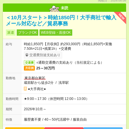
掲載日：2026.08.08
未読
NEW
＜10月スタート＞時給1850円！大手商社で輸入
メール対応など／貿易事務
派遣
ブランクOK
WEB登録・面接OK
時給1,850円【月収例】約293,000円（時給1,850円×実働
給与
7.50h×21日+残業1h）+交通費
交通費別途支給あり
○通勤交通費の支給あり（当社規定による）
交通費
25～30万円
月収例
東京都台東区
勤務地
蔵前駅から徒歩2分
/
浅草駅
●大手商社●
★9:00～17:30（休憩時間 12:00～13:00）
勤務時間
2026年10月～
期間
履歴書不要
/
40～50代活躍中
/
服装自由
特徴