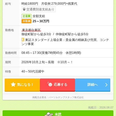
時給1800円 月収例 279,000円+残業代
給与
交通費別途支給あり
全額支給
交通費
25～30万円
月収例
東京都台東区
勤務地
御徒町駅から徒歩3分
/
仲御徒町駅から徒歩5分
東証スタンダード上場企業：貴金属の精錬及び売買、コンテ
ンツ事業
08:45～17:30(実働7時間45分 休憩1時間)
勤務時間
2026年10月上旬～長期 ※10月～！
期間
40～50代活躍中
特徴
気になる！
応募する
詳細へ
掲載元企業名
パーソルテンプスタッフ株式会社
掲載日：2026.08.07
未読