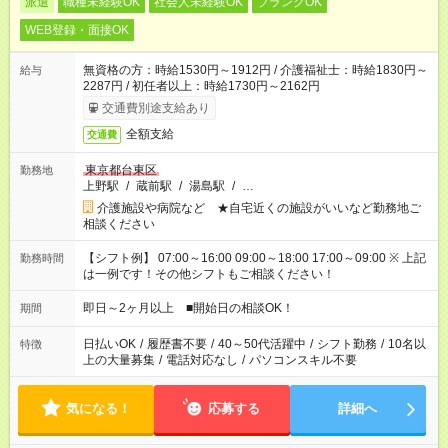
派遣
職種未経験OK
社会人未経験OK
ブランクOK
WEB登録・面接OK
無資格の方：時給1530円～1912円 / 介護福祉士：時給1830円～
給与
2287円 / 初任者以上：時給1730円～2162円
交通費別途支給あり
全額支給
交通費
東京都台東区
勤務地
上野駅
/
蔵前駅
/
湯島駅
/
…
介護施設や病院など ★自宅近くの施設がいいなど勤務地ご
相談ください
【シフト例】 07:00～16:00 09:00～18:00 17:00～09:00 ※ 上記
勤務時間
は一例です！その他シフトもご相談ください！
即日～2ヶ月以上 ■開始日の相談OK！
期間
日払いOK
/
履歴書不要
/
40～50代活躍中
/
シフト勤務
/
10名以
特徴
上の大量募集
/
電話対応なし
/
パソコンスキル不要
気になる！
応募する
詳細へ