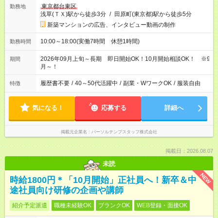
東京都台東区
勤務地
浅草(ＴＸ)駅から徒歩3分
/
田原町(東京都)駅から徒歩5分
新築マンションの広告、インタビュー動画の制作
10:00～18:00(実働7時間 休憩1時間)
勤務時間
2026年09月上旬～長期 即日開始OK！10月開始相談OK！ ※9
期間
月～！
履歴書不要
/
40～50代活躍中
/
副業・WワークOK
/
服装自由
特徴
気になる！
応募する
詳細へ
掲載元企業名
パーソルテンプスタッフ株式会社
掲載日：2026.08.07
未読
NEW
時給1800円＊「10月開始」正社員へ！新卒＆中
途社員向け研修の企画や講師
紹介予定派遣
職種未経験OK
ブランクOK
WEB登録・面接OK