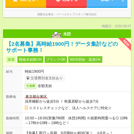
掲載元企業名
パーソルテンプスタッフ株式会社
掲載日：2026.08.07
未読
NEW
【2名募集】高時給1900円！データ集計などの
サポート事務！
派遣
職種未経験OK
ブランクOK
WEB登録・面接OK
時給1900円
給与
交通費別途支給あり
全額支給
交通費
東京都台東区
勤務地
浅草橋駅から徒歩5分
/
秋葉原駅から徒歩7分
☆ストレスチェックなど、法人ヘルスケアに特化☆
10:00～18:00(実働7時間 休憩1時間) ※就業時間選べる◎ 10時
勤務時間
～17時や10時～19時など！
【急募】即日～長期 9月開始も相談OK！ ※8月～！
期間