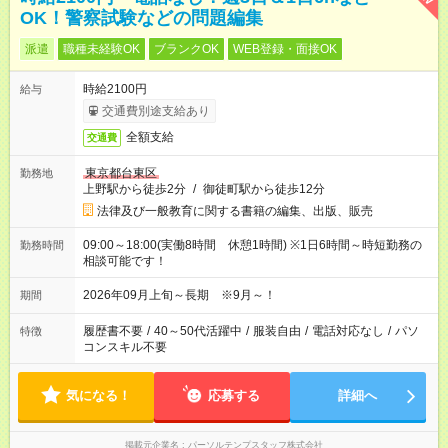
OK！警察試験などの問題編集
派遣
職種未経験OK
ブランクOK
WEB登録・面接OK
時給2100円
給与
交通費別途支給あり
全額支給
交通費
東京都台東区
勤務地
上野駅から徒歩2分
/
御徒町駅から徒歩12分
法律及び一般教育に関する書籍の編集、出版、販売
09:00～18:00(実働8時間 休憩1時間) ※1日6時間～時短勤務の
勤務時間
相談可能です！
2026年09月上旬～長期 ※9月～！
期間
履歴書不要
/
40～50代活躍中
/
服装自由
/
電話対応なし
/
パソ
特徴
コンスキル不要
気になる！
応募する
詳細へ
掲載元企業名
パーソルテンプスタッフ株式会社