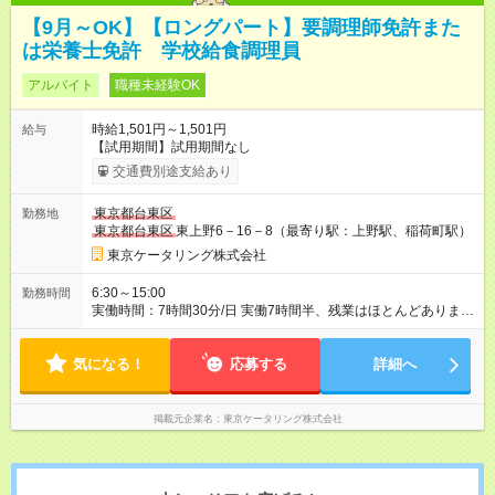
【9月～OK】【ロングパート】要調理師免許また
は栄養士免許 学校給食調理員
アルバイト
職種未経験OK
時給1,501円～1,501円
給与
【試用期間】試用期間なし
交通費別途支給あり
東京都台東区
勤務地
東京都台東区
東上野6－16－8（最寄り駅：上野駅、稲荷町駅）
東京ケータリング株式会社
6:30～15:00
勤務時間
実働時間：7時間30分/日 実働7時間半、残業はほとんどありませ
ん 超過分は別途支給いたします 勤務開始時間相談OK！
気になる！
応募する
詳細へ
掲載元企業名
東京ケータリング株式会社