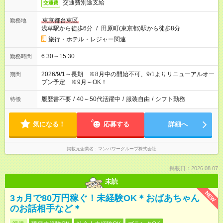
交通費別途支給
交通費
東京都台東区
勤務地
浅草駅から徒歩6分
/
田原町(東京都)駅から徒歩8分
旅行・ホテル・レジャー関連
6:30～15:30
勤務時間
2026/9/1～長期 ※8月中の開始不可、9/1よりリニューアルオー
期間
プン予定 ※9月～OK！
履歴書不要
/
40～50代活躍中
/
服装自由
/
シフト勤務
特徴
気になる！
応募する
詳細へ
掲載元企業名
マンパワーグループ株式会社
掲載日：2026.08.07
未読
NEW
3ヵ月で80万円稼ぐ！未経験OK＊おばあちゃん
のお話相手など＊