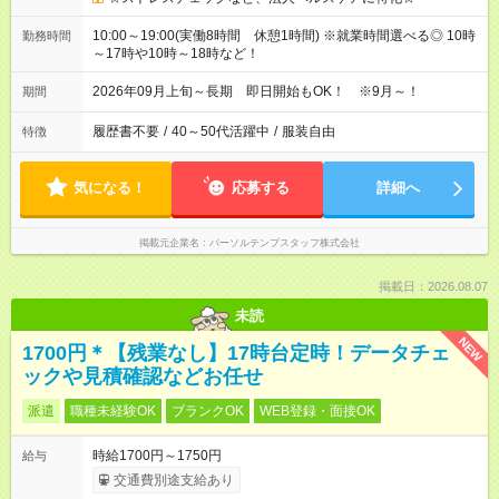
10:00～19:00(実働8時間 休憩1時間) ※就業時間選べる◎ 10時
勤務時間
～17時や10時～18時など！
2026年09月上旬～長期 即日開始もOK！ ※9月～！
期間
履歴書不要
/
40～50代活躍中
/
服装自由
特徴
気になる！
応募する
詳細へ
掲載元企業名
パーソルテンプスタッフ株式会社
掲載日：2026.08.07
未読
NEW
1700円＊【残業なし】17時台定時！データチェ
ックや見積確認などお任せ
派遣
職種未経験OK
ブランクOK
WEB登録・面接OK
時給1700円～1750円
給与
交通費別途支給あり