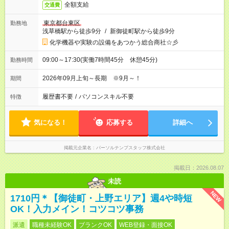
全額支給
交通費
東京都台東区
勤務地
浅草橋駅から徒歩9分
/
新御徒町駅から徒歩9分
化学機器や実験の設備をあつかう総合商社☆彡
09:00～17:30(実働7時間45分 休憩45分)
勤務時間
2026年09月上旬～長期 ※9月～！
期間
履歴書不要
/
パソコンスキル不要
特徴
気になる！
応募する
詳細へ
掲載元企業名
パーソルテンプスタッフ株式会社
掲載日：2026.08.07
未読
NEW
1710円＊【御徒町・上野エリア】週4や時短
OK！入力メイン！コツコツ事務
派遣
職種未経験OK
ブランクOK
WEB登録・面接OK