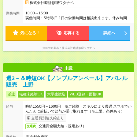
株式会社時計修理ワタナベ
10:00～15:00
勤務時間
実働時間：5時間/日 1日の労働時間は相談出来ます。休み時間は
労働時間に準じます。 正社員雇用も相談にのります。
気になる！
応募する
詳細へ
掲載元企業名
株式会社時計修理ワタナベ
未読
週3～＆時短OK【ノンブルアンペール】アパレル
販売 上野
派遣
職種未経験OK
大学生歓迎
WEB登録・面接OK
時給1550円～1600円 ※ご経験・スキルにより優遇 スマホでか
給与
んたんに前払いで給与が受け取れます（※上限、条件あり）
交通費別途支給あり
交通費全額支給（規定あり）
交通費