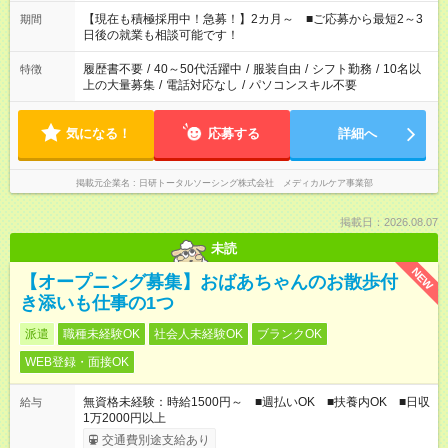
い」 「余裕を持って夕飯の準備がしたい」 「できれば残業はし
たくない」 など、ご希望を教えてくださいね。 ※Wワーク希望
【現在も積極採用中！急募！】2カ月～ ■ご応募から最短2～3
期間
の方へ 今ご覧のお仕事で希望する勤務時間と、もう1つのお仕事
日後の就業も相談可能です！
の勤務時間。 合計で週40時間を超える場合は応募できません。
履歴書不要
/
40～50代活躍中
/
服装自由
/
シフト勤務
/
10名以
特徴
上の大量募集
/
電話対応なし
/
パソコンスキル不要
気になる！
応募する
詳細へ
掲載元企業名
日研トータルソーシング株式会社 メディカルケア事業部
掲載日：2026.08.07
未読
NEW
【オープニング募集】おばあちゃんのお散歩付
き添いも仕事の1つ
派遣
職種未経験OK
社会人未経験OK
ブランクOK
WEB登録・面接OK
無資格未経験：時給1500円～ ■週払いOK ■扶養内OK ■日収
給与
1万2000円以上
交通費別途支給あり