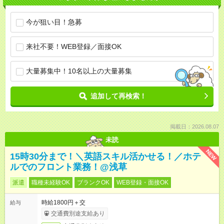
今が狙い目！急募
来社不要！WEB登録／面接OK
大量募集中！10名以上の大量募集
追加して再検索！
掲載日：2026.08.07
未読
NEW
15時30分まで！＼英語スキル活かせる！／ホテ
ルでのフロント業務！@浅草
派遣
職種未経験OK
ブランクOK
WEB登録・面接OK
時給1800円＋交
給与
交通費別途支給あり