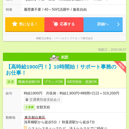
履歴書不要
/
40～50代活躍中
/
服装自由
特徴
気になる！
応募する
詳細へ
掲載元企業名
パーソルテンプスタッフ株式会社
掲載日：2026.08.07
未読
NEW
【高時給1900円！】10時開始！サポート事務の
お仕事！
派遣
職種未経験OK
ブランクOK
WEB登録・面接OK
時給1900円 月収例：時給1,900円×8時間×21日＝319,200円
給与
交通費別途支給あり
全額支給
交通費
東京都台東区
勤務地
浅草橋駅から徒歩5分
/
秋葉原駅から徒歩7分
☆ストレスチェックなど、法人ヘルスケアに特化☆