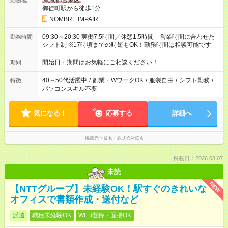
東京都台東区
勤務地
御徒町駅から徒歩1分
NOMBRE IMPAIR
09:30～20:30 実働7.5時間／休憩1.5時間 営業時間に合わせた
勤務時間
シフト制 ※17時頃までの時短もOK！勤務時間は相談可能です
開始日・期間はお気軽にご相談ください！
期間
40～50代活躍中
/
副業・WワークOK
/
服装自由
/
シフト勤務
/
特徴
パソコンスキル不要
気になる！
応募する
詳細へ
掲載元企業名
株式会社iDA
掲載日：2026.08.07
未読
NEW
【NTTグループ】未経験OK！駅すぐのきれいな
オフィスで書類作成・送付など
派遣
職種未経験OK
WEB登録・面接OK