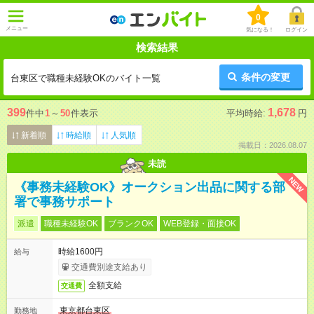
0
メニュー
気になる！
ログイン
検索結果
条件の変更
台東区で職種未経験OKのバイト一覧
399
1,678
件中
1
～
50
件表示
平均時給:
円
新着順
時給順
人気順
掲載日：2026.08.07
未読
NEW
《事務未経験OK》オークション出品に関する部
署で事務サポート
派遣
職種未経験OK
ブランクOK
WEB登録・面接OK
時給1600円
給与
交通費別途支給あり
全額支給
交通費
東京都台東区
勤務地