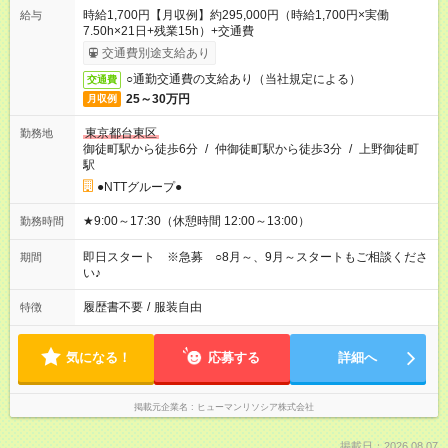
時給1,700円【月収例】約295,000円（時給1,700円×実働
給与
7.50h×21日+残業15h）+交通費
交通費別途支給あり
○通勤交通費の支給あり（当社規定による）
交通費
25～30万円
月収例
東京都台東区
勤務地
御徒町駅から徒歩6分
/
仲御徒町駅から徒歩3分
/
上野御徒町
駅
●NTTグループ●
★9:00～17:30（休憩時間 12:00～13:00）
勤務時間
即日スタート ※急募 ○8月～、9月～スタートもご相談くださ
期間
い♪
履歴書不要
/
服装自由
特徴
気になる！
応募する
詳細へ
掲載元企業名
ヒューマンリソシア株式会社
掲載日：2026.08.07