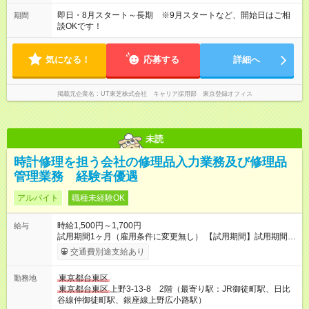
勤務可能です！
即日・8月スタート～長期 ※9月スタートなど、開始日はご相
期間
談OKです！
気になる！
応募する
詳細へ
掲載元企業名
UT東芝株式会社 キャリア採用部 東京登録オフィス
未読
時計修理を担う会社の修理品入力業務及び修理品
管理業務 経験者優遇
アルバイト
職種未経験OK
時給1,500円～1,700円
給与
試用期間1ヶ月（雇用条件に変更無し） 【試用期間】試用期間あ
り 試用期間の長さ：1ヶ月 雇用形態、給与は本採用時と同じで
交通費別途支給あり
す。
東京都台東区
勤務地
東京都台東区
上野3-13-8 2階（最寄り駅：JR御徒町駅、日比
谷線仲御徒町駅、銀座線上野広小路駅）