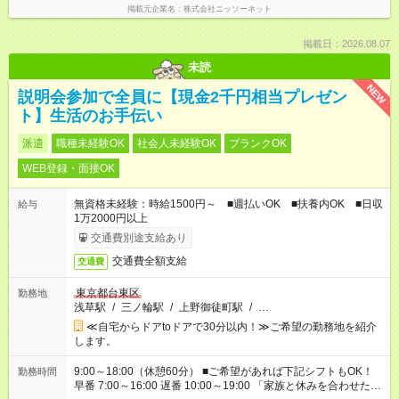
掲載元企業名
株式会社ニッソーネット
掲載日：2026.08.07
未読
NEW
説明会参加で全員に【現金2千円相当プレゼン
ト】生活のお手伝い
派遣
職種未経験OK
社会人未経験OK
ブランクOK
WEB登録・面接OK
無資格未経験：時給1500円～ ■週払いOK ■扶養内OK ■日収
給与
1万2000円以上
交通費別途支給あり
交通費全額支給
交通費
東京都台東区
勤務地
浅草駅
/
三ノ輪駅
/
上野御徒町駅
/
…
≪自宅からドアtoドアで30分以内！≫ご希望の勤務地を紹介
します。
9:00～18:00（休憩60分） ■ご希望があれば下記シフトもOK！
勤務時間
早番 7:00～16:00 遅番 10:00～19:00 「家族と休みを合わせた