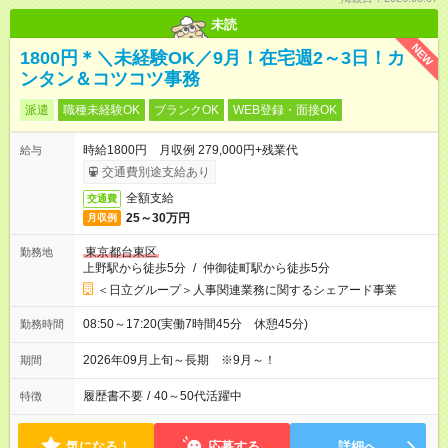
未読
NEW
1800円＊＼未経験OK／9月！在宅週2～3日！カ
ンタン＆コツコツ事務
派遣
職種未経験OK
ブランクOK
WEB登録・面接OK
時給1800円 月収例 279,000円+残業代
給与
交通費別途支給あり
全額支給
交通費
25～30万円
月収例
東京都台東区
勤務地
上野駅から徒歩5分
/
仲御徒町駅から徒歩5分
＜日立グループ＞人事関連業務に関するシェアード事業
08:50～17:20(実働7時間45分 休憩45分)
勤務時間
2026年09月上旬～長期 ※9月～！
期間
履歴書不要
/
40～50代活躍中
特徴
気になる！
応募する
詳細へ