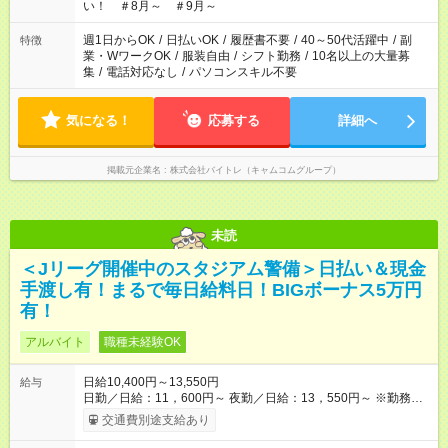
い！ ＃8月～ ＃9月～
週1日からOK
/
日払いOK
/
履歴書不要
/
40～50代活躍中
/
副
特徴
業・WワークOK
/
服装自由
/
シフト勤務
/
10名以上の大量募
集
/
電話対応なし
/
パソコンスキル不要
気になる！
応募する
詳細へ
掲載元企業名
株式会社バイトレ（キャムコムグループ）
未読
＜Jリーグ開催中のスタジアム警備＞日払い＆現金
手渡し有！まるで毎日給料日！BIGボーナス5万円
有！
アルバイト
職種未経験OK
日給10,400円～13,550円
給与
日勤／日給：11，600円～ 夜勤／日給：13，550円～ ※勤務数
が週2日以下の場合 日勤／日給：10，400円 夜勤／日給：12，
交通費別途支給あり
350円 ■交通費別途全額支給 ※規定あり ■支払方法：日払い └日
給のうち7，000円を現金先払い ※稼働分 ※週払い・月払いOK