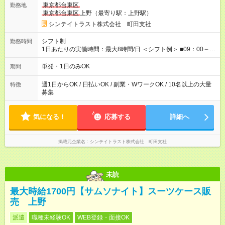
東京都台東区
勤務地
⇒希望をお聞かせください♪ ■各種資格手当あり ■残業手当あり ■
東京都台東区
上野（最寄り駅：上野駅）
日給保障あり └早く終わっても”全額”支給！ ・－・－・ ≪ 法定
研修 ≫ 研修時の給与： 日給10，000円×3日間（24時間） ＝研
シンテイトラスト株式会社 町田支社
修費として合計30，000円支給 ＋交通費全額支給 ※規定あり
【試用期間】試用期間なし
シフト制
勤務時間
1日あたりの実働時間：最大8時間/日 ＜シフト例＞ ■09：00～
18：00 ■20：00～翌5：00 など！ 上記時間内で、 実働8時
間・休憩1時間／日
単発・1日のみOK
期間
週1日からOK / 日払いOK / 副業・WワークOK / 10名以上の大量
特徴
募集
気になる！
応募する
詳細へ
掲載元企業名
シンテイトラスト株式会社 町田支社
未読
最大時給1700円【サムソナイト】スーツケース販
売 上野
派遣
職種未経験OK
WEB登録・面接OK