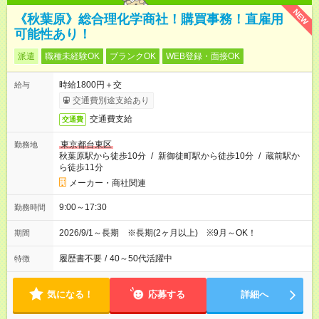
NEW
《秋葉原》総合理化学商社！購買事務！直雇用
可能性あり！
派遣
職種未経験OK
ブランクOK
WEB登録・面接OK
時給1800円＋交
給与
交通費別途支給あり
交通費支給
交通費
東京都台東区
勤務地
秋葉原駅から徒歩10分
/
新御徒町駅から徒歩10分
/
蔵前駅か
ら徒歩11分
メーカー・商社関連
9:00～17:30
勤務時間
2026/9/1～長期 ※長期(2ヶ月以上) ※9月～OK！
期間
履歴書不要
/
40～50代活躍中
特徴
気になる！
応募する
詳細へ