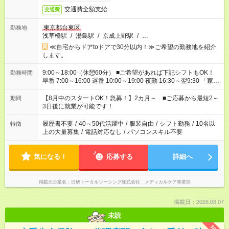
交通費全額支給
交通費
東京都台東区
勤務地
浅草橋駅
/
湯島駅
/
京成上野駅
/
…
≪自宅からドアtoドアで30分以内！≫ご希望の勤務地を紹介
します。
9:00～18:00（休憩60分） ■ご希望があれば下記シフトもOK！
勤務時間
早番 7:00～16:00 遅番 10:00～19:00 夜勤 16:30～翌9:30 「家族
と休みを合わせたい」 「余裕を持って夕飯の準備がしたい」
「できれば残業はしたくない」 など、ご希望を教えてください
【8月中のスタートOK！急募！】2カ月～ ■ご応募から最短2～
期間
ね。 ※Wワーク希望の方へ 今ご覧のお仕事で希望する勤務時間
3日後に就業が可能です！
と、もう1つのお仕事の勤務時間。 合計で週40時間を超える場
合は応募できません。
履歴書不要
/
40～50代活躍中
/
服装自由
/
シフト勤務
/
10名以
特徴
上の大量募集
/
電話対応なし
/
パソコンスキル不要
気になる！
応募する
詳細へ
掲載元企業名
日研トータルソーシング株式会社 メディカルケア事業部
掲載日：2026.08.07
未読