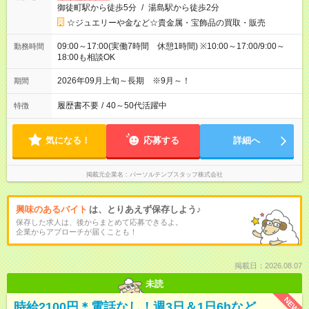
御徒町駅から徒歩5分
/
湯島駅から徒歩2分
☆ジュエリーや金など☆貴金属・宝飾品の買取・販売
09:00～17:00(実働7時間 休憩1時間) ※10:00～17:00/9:00～
勤務時間
18:00も相談OK
2026年09月上旬～長期 ※9月～！
期間
履歴書不要
/
40～50代活躍中
特徴
気になる！
応募する
詳細へ
掲載元企業名
パーソルテンプスタッフ株式会社
興味のあるバイト
は、とりあえず保存しよう♪
保存した求人は、後からまとめて応募できるよ。
企業からアプローチが届くことも！
掲載日：2026.08.07
未読
NEW
時給2100円＊電話なし！週3日＆1日6hなど