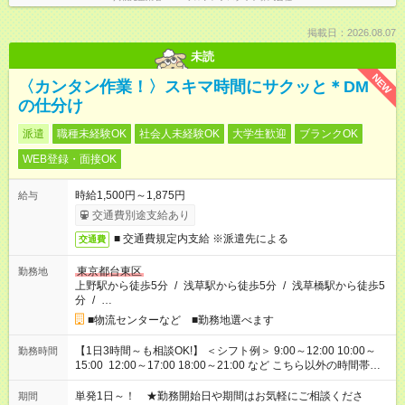
掲載日：2026.08.07
未読
NEW
〈カンタン作業！〉スキマ時間にサクッと＊DM
の仕分け
派遣
職種未経験OK
社会人未経験OK
大学生歓迎
ブランクOK
WEB登録・面接OK
時給1,500円～1,875円
給与
交通費別途支給あり
■ 交通費規定内支給 ※派遣先による
交通費
東京都台東区
勤務地
上野駅から徒歩5分
/
浅草駅から徒歩5分
/
浅草橋駅から徒歩5
分
/
…
■物流センターなど ■勤務地選べます
【1日3時間～も相談OK!】 ＜シフト例＞ 9:00～12:00 10:00～
勤務時間
15:00 12:00～17:00 18:00～21:00 など こちら以外の時間帯も
お気軽にご相談ください！
単発1日～！ ★勤務開始日や期間はお気軽にご相談くださ
期間