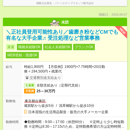
掲載元企業名
パーソルテンプスタッフ株式会社
掲載日：2026.08.07
未読
NEW
＼正社員登用可能性あり／歯磨き粉などCMでも
有名な大手企業♬受注処理など営業事務
派遣
職種未経験OK
社会人未経験OK
ブランクOK
WEB登録・面接OK
時給1,900円 【月収例】1900円×7.75時間×20日勤
給与
務 = 294,500円＋残業代
交通費別途支給あり
全額支給あり（定期代支給）
交通費
25～30万円
月収例
東京都台東区
勤務地
蔵前駅から徒歩5分
/
浅草橋駅から徒歩10分
日本屈指の生活用品製造・販売の大手メーカー企業
◆勤務時間：9:00～17:00（休憩60分） ※定時より少し時短勤
勤務時間
務 ※定時は8:30～17:15のため、定時勤務希望の方は定時時間で