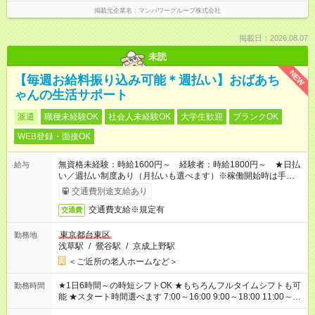
掲載元企業名
マンパワーグループ株式会社
掲載日：2026.08.07
未読
NEW
【毎週お給料振り込み可能＊週払い】おばあち
ゃんの生活サポート
派遣
職種未経験OK
社会人未経験OK
大学生歓迎
ブランクOK
WEB登録・面接OK
無資格未経験：時給1600円～ 経験者：時給1800円～ ★日払
給与
い／週払い制度あり（月払いも選べます）※稼働開始時は手続き
完了次第のお支払いとなります。
交通費別途支給あり
交通費支給※規定有
交通費
東京都台東区
勤務地
浅草駅
/
鶯谷駅
/
京成上野駅
＜ご近所の老人ホームなど＞
★1日6時間～の時短シフトOK ★もちろんフルタイムシフトも可
勤務時間
能 ★スタート時間選べます 7:00～16:00 9:00～18:00 11:00～
20:00 など 残業なし！ ※Wワークの場合、他のお仕事と合わせ