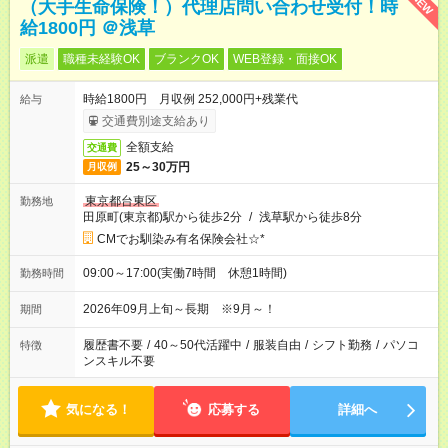
NEW
（大手生命保険！）代理店問い合わせ受付！時
給1800円 ＠浅草
派遣
職種未経験OK
ブランクOK
WEB登録・面接OK
時給1800円 月収例 252,000円+残業代
給与
交通費別途支給あり
全額支給
交通費
25～30万円
月収例
東京都台東区
勤務地
田原町(東京都)駅から徒歩2分
/
浅草駅から徒歩8分
CMでお馴染み有名保険会社☆*
09:00～17:00(実働7時間 休憩1時間)
勤務時間
2026年09月上旬～長期 ※9月～！
期間
履歴書不要
/
40～50代活躍中
/
服装自由
/
シフト勤務
/
パソコ
特徴
ンスキル不要
気になる！
応募する
詳細へ