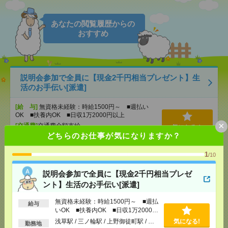
あなたの閲覧履歴からの
おすすめ
説明会参加で全員に【現金2千円相当プレゼント】生
活のお手伝い[派遣]
[給 与]
無資格未経験：時給1500円～ ■週払い
OK ■扶養内OK ■日収1万2000円以上
×
[交通費]
交通費全額支給
気になる！
どちらのお仕事が気になりますか？
[勤務地]
浅草駅
/
三ノ輪駅
/
上野御徒町駅
/
…
1
/10
【オープニング募集】おばあちゃんのお散歩付き添
いも仕事の1つ[派遣]
説明会参加で全員に【現金2千円相当プレゼ
ント】生活のお手伝い[派遣]
[給 与]
無資格未経験：時給1500円～ ■週払い
OK ■扶養内OK ■日収1万2000円以上
無資格未経験：時給1500円～ ■週払
給与
いOK ■扶養内OK ■日収1万2000円
[交通費]
交通費全額支給
気になる！
以上
[勤務地]
巣鴨駅
/
目白駅
/
北池袋駅
/
…
浅草駅 / 三ノ輪駅 / 上野御徒町駅 / …
気になる!
勤務地