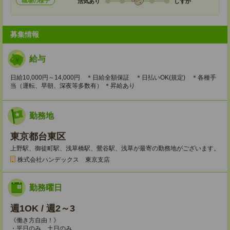
職場の様子
活気あり
しずか
募集情報
給与
日給10,000円～14,000円 ＊日給全額保証 ＊日払いOK(規定) ＊各種手
当（運転、早朝、深夜等多数有） ＊昇給あり
勤務地
東京都台東区
上野駅、御徒町駅、浅草橋駅、鶯谷駅、浅草が最寄の勤務地がございます。
株式会社ハンデックス 東京支店
勤務曜日
週1OK / 週2～3
《働き方自由！》
・平日のみ、土日のみ