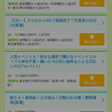
気になる！
[勤務地]
後楽園駅から徒歩5分
/
水道橋駅から徒歩5
分
/
春日(東京都)駅から徒歩7分
【1日～】スマホから3分で登録完了＊文房具の仕分
け[派遣]
[給 与]
時給1,500円～1,875円
[勤務地]
成増駅から徒歩5分
/
板橋駅から徒歩5分
/
気になる！
東武練馬駅から徒歩5分
/
…
人気イベントも！好きな場所で働けるイベントスタ
ッフ☆来社不要！働いたその日に給料もらえる日払
い/T1[アルバイト]
[給 与]
日給13,000円～
[勤務地]
東京都千代田区外神田（最寄り駅：秋葉原
気になる！
駅）
駅チカ！高時給！土日休み！日勤のお仕事！調理補
助[派遣]