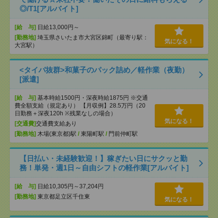
◎/T1[アルバイト]
[給 与]
日給13,000円～
[勤務地]
埼玉県さいたま市大宮区錦町（最寄り駅：
気になる！
大宮駅）
<タイパ抜群>和菓子のパック詰め／軽作業（夜勤）
[派遣]
[給 与]
基本時給1500円・深夜時給1875円 ※交通
費全額支給（規定あり） 【月収例】28.5万円（20
日勤務＋深夜120h ※残業なしの場合）
気になる！
[交通費]
交通費支給あり
[勤務地]
木場(東京都)駅
/
東陽町駅
/
門前仲町駅
【日払い・未経験歓迎！】稼ぎたい日にサクッと勤
務！単発・週1日～自由シフトの軽作業[アルバイト]
[給 与]
日給10,305円～37,204円
[勤務地]
東京都足立区千住東
気になる！