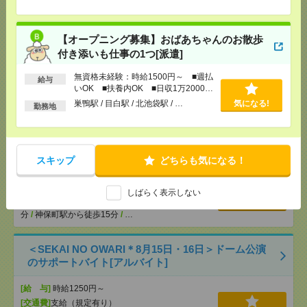
【シフト自由・現金手渡しOK】iPhoneなどスマホの
充電を繋げるだけ！[派遣]
【オープニング募集】おばあちゃんのお散歩
付き添いも仕事の1つ[派遣]
[給 与]
時給1414円～ ▼日払いOK（規定あ
り） ■初勤務手当あり ※規定による
無資格未経験：時給1500円～ ■週払
給与
いOK ■扶養内OK ■日収1万2000円
[勤務地]
新宿駅から徒歩
/
新宿三丁目駅から徒歩
/
気になる！
以上
高田馬場駅から徒歩
/
…
巣鴨駅 / 目白駅 / 北池袋駅 / …
気になる!
勤務地
＜日本を代表するバンド＊サカナクション＞ツアー
公演のサポートバイト＠日本武道館[アルバイト]
スキップ
どちらも気になる！
[給 与]
時給1250円～
[交通費]
支給（規定有り）
しばらく表示しない
気になる！
[勤務地]
九段下駅から徒歩5分
/
竹橋駅から徒歩10
分
/
神保町駅から徒歩15分
/
…
＜SEKAI NO OWARI＊8月15日・16日＞ドーム公演
のサポートバイト[アルバイト]
[給 与]
時給1250円～
[交通費]
支給（規定有り）