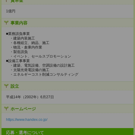
資本金
1億円
事業内容
■業務請負事業
・建築内装施工
・各種組立、納品、施工
・物流・倉庫内作業
・製造請負
・イベント、セールスプロモーション
■設備工事事業
・建築、電気設備、空調設備の設計施工
・太陽光発電設備の施工
・エネルギーコスト削減コンサルティング
設立
平成14年（2002年）6月27日
ホームページ
https://www.handex.co.jp/
応募・選考について