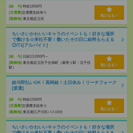
[給 与]
時給1650円
[交通費]
交通費支給有り
気になる！
[勤務地]
東京都足立区
ちいさいかわいいキャラのイベントも！好きな場所
で働ける☆来社不要！働いたその日に給料もらえる
◎/T1[アルバイト]
[給 与]
日給13,000円～
[勤務地]
東京都足立区千住旭町（最寄り駅：北千住
気になる！
駅）
給与即払いOK！高時給！土日休み！リーチフォーク
[派遣]
[給 与]
時給1500円
[交通費]
交通費支給有り
気になる！
[勤務地]
東京都江戸川区バス10分
ちいさいかわいいキャラのイベントも！好きな場所
で働ける☆来社不要！働いたその日に給料もらえる