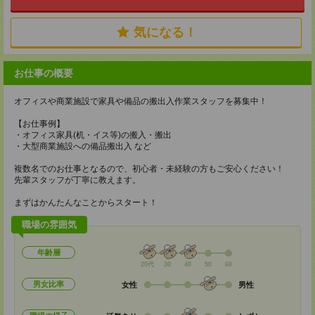
気になる！
お仕事の概要
オフィスや商業施設で家具や備品の搬出入作業スタッフを募集中！
【お仕事例】
・オフィス家具(机・イス等)の搬入・搬出
・大型商業施設への備品搬出入 など
複数名でのお仕事となるので、初心者・未経験の方もご安心ください！
先輩スタッフが丁寧に教えます。
まずはかんたんなことからスタート！
職場の雰囲気
年齢層
20代
30
40
50
60
男女比率
女性
男性