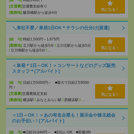
[給 与]
時給1400円
[交通費]
交通費支給有り
気になる！
[勤務地]
飯田橋駅から徒歩4分
＼来社不要／単発1日OK＊チラシの仕分け[派遣]
[給 与]
時給1,500円～1,875円
[勤務地]
立川駅から徒歩5分
/
立川北駅から徒歩5分
気になる！
/
立川南駅から徒歩5分
/
…
＜単発＊1日～OK！＞コンサートなどのグッズ販売
スタッフ＊[アルバイト]
[給 与]
日給1万5000円～ ■最大で日給2万8500
円！
[交通費]
交通費規定支給
気になる！
[勤務地]
横浜駅
/
みなとみらい駅
/
西横浜駅
/
…
＜1日～OK！＞あの有名企業も！展示会や株主総会
のお手伝い！[アルバイト]
[給 与]
■日給16,840円～ ■日払いOK ■実働3時