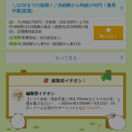
＼11/30までの短期！／未経験から時給1700円！集荷
作業[派遣]
[給 与]
時給1700円／月収例：328,100円＝1,700
円×8時間×21日勤務の場合＋残業代(月20時間の場
合)、交通費別途支給
気になる！
[交通費]
実費支給／当社規定あり。
[勤務地]
徳宿駅から車5分
/
涸沼駅から車12分
すべて見る
編集部イチオシ
【シフト自由・現金手渡しOK】iPhoneなどスマホの充
電を繋げるだけ！、＜SEKAI NO OWARI＊8月15日・16
日＞ドーム公演のサポートバイトなど
(8/10UP!)