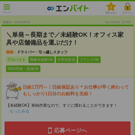
0
メニュー
気になる！
ログイン
掲載日 :2026
/
08
/
05
No.HADXK【703】
＼単発～長期まで／未経験OK！オフィス家
具や店舗備品を運ぶだけ！
職種：
ドライバー・引っ越しスタッフ
アルバイト
職種未経験OK
大学生歓迎
ブランクOK
WEB登録・面接OK
日給1万円～！日給保証あり＊お仕事が早く終わって
もしっかり1日分のお給料を支給！
【未経験OK】単純作業なので、すぐに慣れることができます！
...もっとみる
応募ページへ