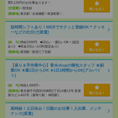
間5,120円のお仕事あります！
[交通費]
一部支給
気になる！
[勤務地]
東京駅
/
水道橋駅
/
有楽町駅
/
…
短時間シフトあり！WEBでサクッと登録OK＊クッキ
ーなどの仕分け[派遣]
[給 与]
時給1500円 ■日払い・週払いOK！(規定
あり) ■現金日払いもOK(規定あり)
気になる！
[勤務地]
新宿駅
/
新宿三丁目駅
【座り＆手作業中心】香水shopの梱包スタッフ ★副
業OK ★週1日からOK ★1日1時間からOK[アルバイ
ト]
[給 与]
時給1,400円～
[勤務地]
東京都千代田区内神田2丁目14番12号 星屋
気になる！
第六ビル402号（最寄り駅：神田駅）
高時給！土日休み！日勤のお仕事！入出庫、メンテ
ナンス[派遣]