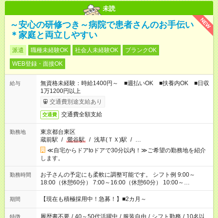
未読
NEW
～安心の研修つき～病院で患者さんのお手伝い
＊家庭と両立しやすい
派遣
職種未経験OK
社会人未経験OK
ブランクOK
WEB登録・面接OK
無資格未経験：時給1400円～ ■週払いOK ■扶養内OK ■日収
給与
1万1200円以上
交通費別途支給あり
交通費全額支給
交通費
東京都台東区
勤務地
蔵前駅
/
鶯谷駅
/
浅草(ＴＸ)駅
/
…
≪自宅からドアtoドアで30分以内！≫ご希望の勤務地を紹介
します。
お子さんの予定にも柔軟に調整可能です。 シフト例 9:00～
勤務時間
18:00（休憩60分） 7:00～16:00（休憩60分） 10:00～
19:00（休憩60分） ※Wワーク希望の方へ 今ご覧のお仕事で希
望する勤務時間と、もう1つのお仕事の勤務時間の合計が 週40
【現在も積極採用中！急募！】■2カ月～
期間
時間を超えなければOKです。
履歴書不要
/
40～50代活躍中
/
服装自由
/
シフト勤務
/
10名以
特徴