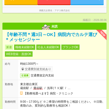
掲載元企業名
アデコ株式会社
掲載日：2026.08.06
未読
NEW
【年齢不問＊週3日～OK】病院内でカルテ運び
＊メッセンジャー
派遣
職種未経験OK
社会人未経験OK
ブランクOK
WEB登録・面接OK
時給1300円～
給与
交通費別途支給あり
交通費規定内支給
交通費
東京都台東区
勤務地
蔵前駅
/
鶯谷駅
/
浅草(ＴＸ)駅
/
…
【勤務地選べます】病院・クリニック
9:00～17:00など ※ご希望の時間帯をご相談ください。 ※日勤、
勤務時間
夜勤のみ、変則的な勤務等も相談OK！