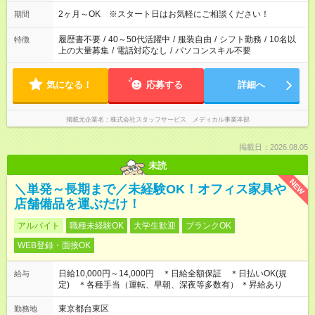
2ヶ月～OK ※スタート日はお気軽にご相談ください！
期間
履歴書不要
/
40～50代活躍中
/
服装自由
/
シフト勤務
/
10名以
特徴
上の大量募集
/
電話対応なし
/
パソコンスキル不要
気になる！
応募する
詳細へ
掲載元企業名
株式会社スタッフサービス メディカル事業本部
掲載日：2026.08.05
未読
NEW
＼単発～長期まで／未経験OK！オフィス家具や
店舗備品を運ぶだけ！
アルバイト
職種未経験OK
大学生歓迎
ブランクOK
WEB登録・面接OK
日給10,000円～14,000円 ＊日給全額保証 ＊日払いOK(規
給与
定) ＊各種手当（運転、早朝、深夜等多数有） ＊昇給あり
東京都台東区
勤務地