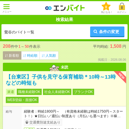
0
メニュー
気になる！
ログイン
検索結果
条件の変更
鶯谷のバイト一覧
208
1,508
件中
1
～
50
件表示
平均時給:
円
新着順
時給順
人気順
掲載日：2026.08.06
未読
NEW
【台東区】子供を見守る保育補助＊10時～13時
などの時短も
派遣
職種未経験OK
社会人未経験OK
ブランクOK
WEB登録・面接OK
経験者：時給1800円～ （有資格未経験は時給1750円～スター
給与
ト！）★日払い／週払い制度あり（月払いも選べます）※稼働開
始時は手続き完了次第のお支払いとなります★フルタイムできる
交通費別途支給あり
方は100円アップ！