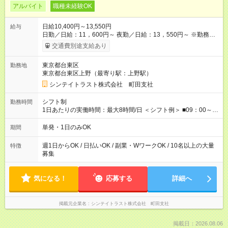
アルバイト
職種未経験OK
日給10,400円～13,550円
給与
日勤／日給：11，600円～ 夜勤／日給：13，550円～ ※勤務数
が週2日以下の場合 日勤／日給：10，400円 夜勤／日給：12，
交通費別途支給あり
350円 ■交通費別途全額支給 ※規定あり ■支払方法：日払い └日
給のうち7，000円を現金先払い ※稼働分 ※週払い・月払いOK
東京都台東区
勤務地
⇒希望をお聞かせください♪ ■各種資格手当あり ■残業手当あり ■
東京都台東区上野（最寄り駅：上野駅）
日給保障あり └早く終わっても”全額”支給！ ・－・－・ ≪ 法定
研修 ≫ 研修時の給与： 日給10，000円×3日間（24時間） ＝研
シンテイトラスト株式会社 町田支社
修費として合計30，000円支給 ＋交通費全額支給 ※規定あり
【試用期間】試用期間なし
シフト制
勤務時間
1日あたりの実働時間：最大8時間/日 ＜シフト例＞ ■09：00～
18：00 ■20：00～翌5：00 など！ 上記時間内で、 実働8時
間・休憩1時間／日
単発・1日のみOK
期間
週1日からOK / 日払いOK / 副業・WワークOK / 10名以上の大量
特徴
募集
気になる！
応募する
詳細へ
掲載元企業名
シンテイトラスト株式会社 町田支社
掲載日：2026.08.06