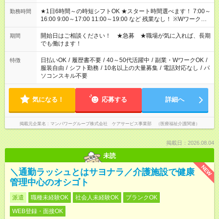
★1日6時間～の時短シフトOK ★スタート時間選べます！ 7:00～
勤務時間
16:00 9:00～17:00 11:00～19:00 など 残業なし！ ※Wワークの
場合、他のお仕事と合わせ週40時間超の就業はご案内できませ
ん ※法令に基づき、週20時間以上勤務は社会保険への加入対象
開始日はご相談ください！ ★急募 ★職場が気に入れば、長期
期間
となります ※労働者派遣法（日雇い派遣の原則禁止）により、
でも働けます！
短時間・短期間の就業はご案内が難しい場合があります
日払いOK
/
履歴書不要
/
40～50代活躍中
/
副業・WワークOK
/
特徴
服装自由
/
シフト勤務
/
10名以上の大量募集
/
電話対応なし
/
パ
ソコンスキル不要
気になる！
応募する
詳細へ
掲載元企業名
マンパワーグループ株式会社 ケアサービス事業部 （医療福祉介護関連）
掲載日：2026.08.04
未読
NEW
＼通勤ラッシュとはサヨナラ／介護施設で健康
管理中心のオシゴト
派遣
職種未経験OK
社会人未経験OK
ブランクOK
WEB登録・面接OK