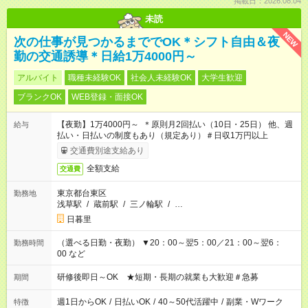
掲載日：2026.08.04
未読
NEW
次の仕事が見つかるまででOK＊シフト自由＆夜
勤の交通誘導＊日給1万4000円～
アルバイト
職種未経験OK
社会人未経験OK
大学生歓迎
ブランクOK
WEB登録・面接OK
【夜勤】1万4000円～ ＊原則月2回払い（10日・25日） 他、週
給与
払い・日払いの制度もあり（規定あり）＃日収1万円以上
交通費別途支給あり
全額支給
交通費
東京都台東区
勤務地
浅草駅
/
蔵前駅
/
三ノ輪駅
/
…
日暮里
（選べる日勤・夜勤） ▼20：00～翌5：00／21：00～翌6：
勤務時間
00 など
研修後即日～OK ★短期・長期の就業も大歓迎＃急募
期間
週1日からOK
/
日払いOK
/
40～50代活躍中
/
副業・Wワーク
特徴