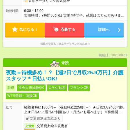
東京ケータリング株式会社
6:30～15:00
勤務時間
実働時間：7時間30分/日 実働7時間半、残業はほとんどありませ
ん 超過分は別途支給いたします 勤務開始時間相談OK！
気になる！
応募する
詳細へ
掲載元企業名
東京ケータリング株式会社
掲載日：2026.08.01
未読
夜勤＝待機多め！？【週2日で月収25.9万円】介護
スタッフ＊日払いOK!
派遣
社会人未経験OK
大学生歓迎
ブランクOK
WEB登録・面接OK
経験者時給1800円～（夜勤時給2250円～）★日収3万2400円以
給与
上★日払い／週払い制度あり（月払いも選べます）※稼働開始時
は手続き完了次第のお支払いとなります。
交通費別途支給あり
交通費支給※規定有
交通費