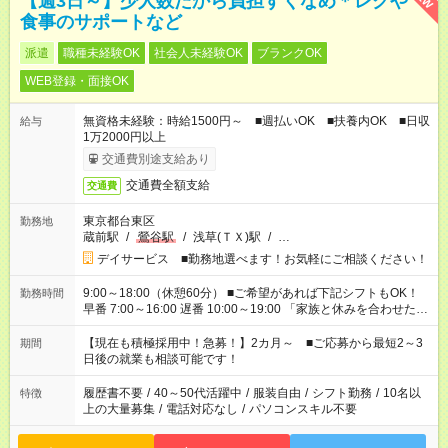
【週3日～】少人数だから負担すくなめ＊レクや
食事のサポートなど
派遣
職種未経験OK
社会人未経験OK
ブランクOK
WEB登録・面接OK
無資格未経験：時給1500円～ ■週払いOK ■扶養内OK ■日収
給与
1万2000円以上
交通費別途支給あり
交通費全額支給
交通費
東京都台東区
勤務地
蔵前駅
/
鶯谷駅
/
浅草(ＴＸ)駅
/
…
デイサービス ■勤務地選べます！お気軽にご相談ください！
9:00～18:00（休憩60分） ■ご希望があれば下記シフトもOK！
勤務時間
早番 7:00～16:00 遅番 10:00～19:00 「家族と休みを合わせた
い」 「余裕を持って夕飯の準備がしたい」 「できれば残業はし
たくない」 など、ご希望を教えてくださいね。 ※Wワーク希望
【現在も積極採用中！急募！】2カ月～ ■ご応募から最短2～3
期間
の方へ 今ご覧のお仕事で希望する勤務時間と、もう1つのお仕事
日後の就業も相談可能です！
の勤務時間。 合計で週40時間を超える場合は応募できません。
履歴書不要
/
40～50代活躍中
/
服装自由
/
シフト勤務
/
10名以
特徴
上の大量募集
/
電話対応なし
/
パソコンスキル不要