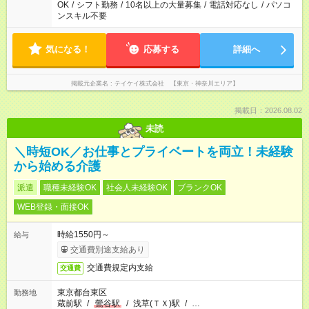
OK
/
シフト勤務
/
10名以上の大量募集
/
電話対応なし
/
パソコ
ンスキル不要
気になる！
応募する
詳細へ
掲載元企業名
テイケイ株式会社 【東京・神奈川エリア】
掲載日：2026.08.02
未読
＼時短OK／お仕事とプライベートを両立！未経験
から始める介護
派遣
職種未経験OK
社会人未経験OK
ブランクOK
WEB登録・面接OK
時給1550円～
給与
交通費別途支給あり
交通費規定内支給
交通費
東京都台東区
勤務地
蔵前駅
/
鶯谷駅
/
浅草(ＴＸ)駅
/
…