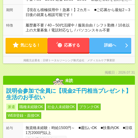
い」 「余裕を持って夕飯の準備がしたい」 「できれば残業はし
たくない」 など、ご希望を教えてくださいね。 ※Wワーク希望
【現在も積極採用中！急募！】2カ月～ ■ご応募から最短2～3
期間
の方へ 今ご覧のお仕事で希望する勤務時間と、もう1つのお仕事
日後の就業も相談可能です！
の勤務時間。 合計で週40時間を超える場合は応募できません。
履歴書不要
/
40～50代活躍中
/
服装自由
/
シフト勤務
/
10名以
特徴
上の大量募集
/
電話対応なし
/
パソコンスキル不要
気になる！
応募する
詳細へ
掲載元企業名
日研トータルソーシング株式会社 メディカルケア事業部
掲載日：2026.07.31
未読
説明会参加で全員に【現金2千円相当プレゼント】
生活のお手伝い
派遣
職種未経験OK
社会人未経験OK
ブランクOK
WEB登録・面接OK
無資格未経験：時給1500円～ ■週払いOK ■扶養内OK ■日収
給与
1万2000円以上