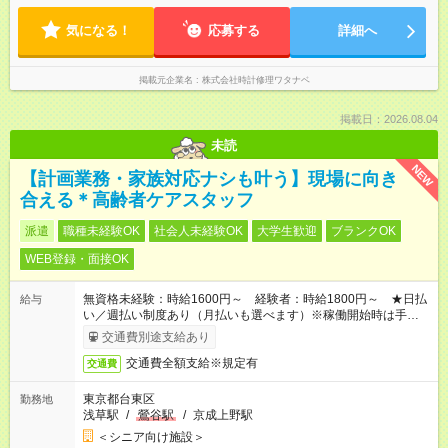
気になる！
応募する
詳細へ
掲載元企業名
株式会社時計修理ワタナベ
掲載日：2026.08.04
未読
NEW
【計画業務・家族対応ナシも叶う】現場に向き
合える＊高齢者ケアスタッフ
派遣
職種未経験OK
社会人未経験OK
大学生歓迎
ブランクOK
WEB登録・面接OK
無資格未経験：時給1600円～ 経験者：時給1800円～ ★日払
給与
い／週払い制度あり（月払いも選べます）※稼働開始時は手続き
完了次第のお支払いとなります。
交通費別途支給あり
交通費全額支給※規定有
交通費
東京都台東区
勤務地
浅草駅
/
鶯谷駅
/
京成上野駅
＜シニア向け施設＞