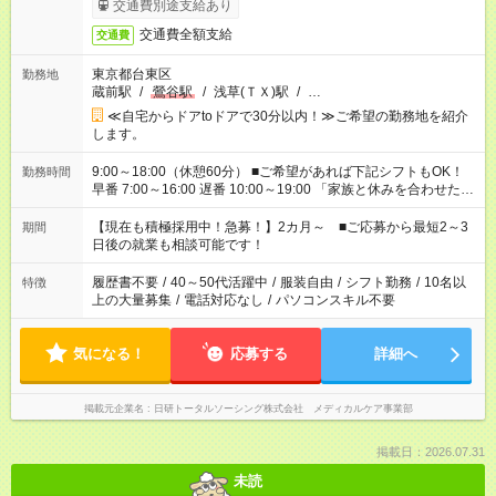
交通費別途支給あり
交通費全額支給
交通費
東京都台東区
勤務地
蔵前駅
/
鶯谷駅
/
浅草(ＴＸ)駅
/
…
≪自宅からドアtoドアで30分以内！≫ご希望の勤務地を紹介
します。
9:00～18:00（休憩60分） ■ご希望があれば下記シフトもOK！
勤務時間
早番 7:00～16:00 遅番 10:00～19:00 「家族と休みを合わせた
い」 「余裕を持って夕飯の準備がしたい」 「できれば残業はし
たくない」 など、ご希望を教えてくださいね。 ※Wワーク希望
【現在も積極採用中！急募！】2カ月～ ■ご応募から最短2～3
期間
の方へ 今ご覧のお仕事で希望する勤務時間と、もう1つのお仕事
日後の就業も相談可能です！
の勤務時間。 合計で週40時間を超える場合は応募できません。
履歴書不要
/
40～50代活躍中
/
服装自由
/
シフト勤務
/
10名以
特徴
上の大量募集
/
電話対応なし
/
パソコンスキル不要
気になる！
応募する
詳細へ
掲載元企業名
日研トータルソーシング株式会社 メディカルケア事業部
掲載日：2026.07.31
未読