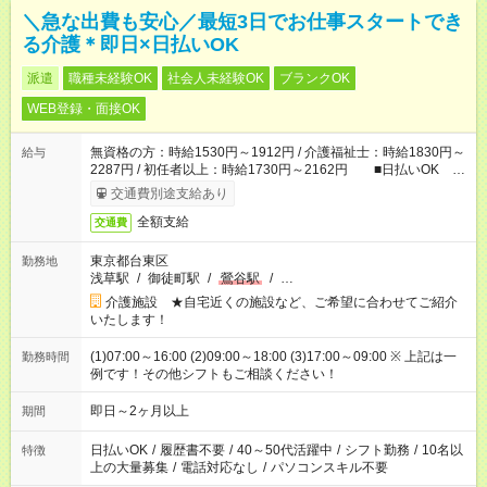
＼急な出費も安心／最短3日でお仕事スタートでき
る介護＊即日×日払いOK
派遣
職種未経験OK
社会人未経験OK
ブランクOK
WEB登録・面接OK
無資格の方：時給1530円～1912円 / 介護福祉士：時給1830円～
給与
2287円 / 初任者以上：時給1730円～2162円 ■日払いOK ■
日収例：1万2240円（時給1530円×8h）
交通費別途支給あり
全額支給
交通費
東京都台東区
勤務地
浅草駅
/
御徒町駅
/
鶯谷駅
/
…
介護施設 ★自宅近くの施設など、ご希望に合わせてご紹介
いたします！
(1)07:00～16:00 (2)09:00～18:00 (3)17:00～09:00 ※ 上記は一
勤務時間
例です！その他シフトもご相談ください！
即日～2ヶ月以上
期間
日払いOK
/
履歴書不要
/
40～50代活躍中
/
シフト勤務
/
10名以
特徴
上の大量募集
/
電話対応なし
/
パソコンスキル不要