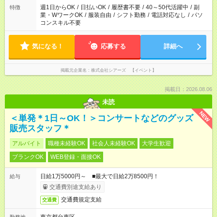
週1日からOK
/
日払いOK
/
履歴書不要
/
40～50代活躍中
/
副
特徴
業・WワークOK
/
服装自由
/
シフト勤務
/
電話対応なし
/
パソ
コンスキル不要
気になる！
応募する
詳細へ
掲載元企業名
株式会社シアーズ 【イベント】
掲載日：2026.08.06
未読
NEW
＜単発＊1日～OK！＞コンサートなどのグッズ
販売スタッフ＊
アルバイト
職種未経験OK
社会人未経験OK
大学生歓迎
ブランクOK
WEB登録・面接OK
日給1万5000円～ ■最大で日給2万8500円！
給与
交通費別途支給あり
交通費規定支給
交通費