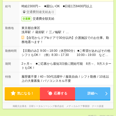
時給2300円～ ■週払いOK ■日収1万8400円以上
給与
交通費別途支給あり
交通費全額支給
交通費
東京都台東区
勤務地
浅草駅
/
蔵前駅
/
三ノ輪駅
/
…
【自宅からドアtoドアで30分以内】介護施設でのお仕事。勤
務地選べます！
【日勤のみ】9:00～18:00（休憩60分） ■ご希望があればその他
勤務時間
シフトもOK！ （例）8:30～17:30 10:00～19:00 など
「家族とお休みを合わせたい」 「余裕を持って夕飯の準備がし
たい」 「できれば残業はしたくない」 など、ご希望があれば教
2ヶ月～ ■ご応募から最短3日後に開始可能 8月～、9月スター
期間
えてくださいね。 ※Wワーク希望の方へ 今ご覧のお仕事で希望
トもOK！
する勤務時間と、もう1つのお仕事の勤務時間。 合計で週40時
間を超える場合は応募できません
履歴書不要
/
40～50代活躍中
/
服装自由
/
シフト勤務
/
10名以
特徴
上の大量募集
/
パソコンスキル不要
気になる！
応募する
詳細へ
掲載元企業名
日研トータルソーシング株式会社 メディカルケア事業部 ナース派遣