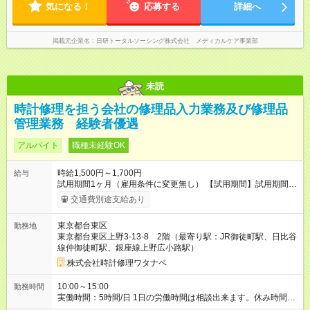
気になる！
応募する
詳細へ
掲載元企業名
日研トータルソーシング株式会社 メディカルケア事業部
未読
時計修理を担う会社の修理品入力業務及び修理品
管理業務 経験者優遇
アルバイト
職種未経験OK
時給1,500円～1,700円
給与
試用期間1ヶ月（雇用条件に変更無し） 【試用期間】試用期間あ
り 試用期間の長さ：1ヶ月 雇用形態、給与は本採用時と同じで
交通費別途支給あり
す。
東京都台東区
勤務地
東京都台東区上野3-13-8 2階（最寄り駅：JR御徒町駅、日比谷
線仲御徒町駅、銀座線上野広小路駅）
株式会社時計修理ワタナベ
10:00～15:00
勤務時間
実働時間：5時間/日 1日の労働時間は相談出来ます。休み時間は
労働時間に準じます。 正社員雇用も相談にのります。