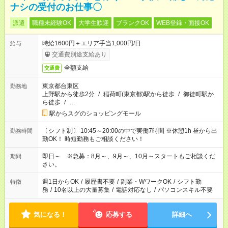
ナシの受付のお仕事〇
派遣
職種未経験OK
大学生歓迎
ブランクOK
WEB登録・面接OK
時給1600円＋エリア手当1,000円/日
給与
交通費別途支給あり
全額支給
交通費
東京都台東区
勤務地
上野駅から徒歩2分
/
稲荷町(東京都)駅から徒歩
/
御徒町駅か
ら徒歩
/
…
駅からスグのショッピングモール
〔シフト制〕 10:45～20:00の中で実働7時間 ※休憩1h 昼から出
勤務時間
勤OK！ 時短勤務もご相談ください！
即日～ ※急募：8月～、9月～、10月～スタートもご相談くだ
期間
さい。
週1日からOK
/
履歴書不要
/
副業・WワークOK
/
シフト勤
特徴
務
/
10名以上の大量募集
/
電話対応なし
/
パソコンスキル不要
気になる！
応募する
詳細へ