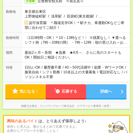
交通費全額支給 ※規定あり
交通費
東京都台東区
勤務地
上野御徒町駅
/
浅草駅
/
田原町(東京都)駅
/
…
認可保育園 ＊職場見学OK！＊駅チカ、車通勤OKなどご希
望に合わせてご紹介！
〈1日3時間～OK！＊10～13時など！〉 ※残業なし！ ▼選べる
勤務時間
シフト例（7時～20時の間） ・7時～12時：朝の受け入れ～お昼
の準備 ・10時～13時：園児の見守り～お昼の補助 ・9時～16
時：帰りの会まで！子供の成長を見守る ・15時～20時：夜のお
最短2ヶ月～長期 ★急募 ★8月～、さらに先のスタートも
期間
迎えサポート
OK！開始日ご相談ください。
日払いOK
/
履歴書不要
/
40～50代活躍中
/
副業・WワークOK
/
特徴
服装自由
/
シフト勤務
/
10名以上の大量募集
/
電話対応なし
/
パ
ソコンスキル不要
気になる！
応募する
詳細へ
掲載元企業名
マンパワーグループ株式会社 ケアサービス事業部（保育）
興味のあるバイト
は、とりあえず保存しよう♪
保存した求人は、後からまとめて応募できるよ。
企業からアプローチが届くことも！