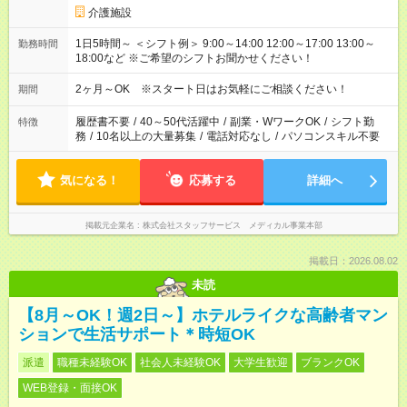
介護施設
1日5時間～ ＜シフト例＞ 9:00～14:00 12:00～17:00 13:00～
勤務時間
18:00など ※ご希望のシフトお聞かせください！
2ヶ月～OK ※スタート日はお気軽にご相談ください！
期間
履歴書不要
/
40～50代活躍中
/
副業・WワークOK
/
シフト勤
特徴
務
/
10名以上の大量募集
/
電話対応なし
/
パソコンスキル不要
気になる！
応募する
詳細へ
掲載元企業名
株式会社スタッフサービス メディカル事業本部
掲載日：2026.08.02
未読
【8月～OK！週2日～】ホテルライクな高齢者マン
ションで生活サポート＊時短OK
派遣
職種未経験OK
社会人未経験OK
大学生歓迎
ブランクOK
WEB登録・面接OK