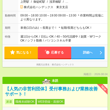
上野駅
/
御徒町駅
/
浅草橋駅
/
…
株式会社ハンデックス 東京支店
09:00～18:00 10:00～19:00 09:00～13:00 ＊作業時間は現場に
勤務時間
より異なります。
単発(1日のみ) ～長期まで！ ＊短期/長期どちらもOK！
期間
週1日からOK
/
日払いOK
/
40～50代活躍中
/
副業・Wワーク
特徴
OK
/
シフト勤務
/
パソコンスキル不要
気になる！
応募する
詳細へ
掲載元企業名
株式会社ハンデックス
掲載日：2026.08.04
未読
NEW
【人気の非営利団体】受付事務および業務改善
サポート！
派遣
職種未経験OK
WEB登録・面接OK