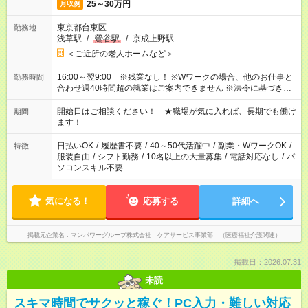
25～30万円
月収例
東京都台東区
勤務地
浅草駅
/
鶯谷駅
/
京成上野駅
＜ご近所の老人ホームなど＞
16:00～翌9:00 ※残業なし！ ※Wワークの場合、他のお仕事と
勤務時間
合わせ週40時間超の就業はご案内できません ※法令に基づき、
週20時間以上勤務は社会保険への加入対象となります ※労働者
派遣法（日雇い派遣の原則禁止）により、短時間・短期間の就
開始日はご相談ください！ ★職場が気に入れば、長期でも働け
期間
業はご案内が難しい場合があります
ます！
日払いOK
/
履歴書不要
/
40～50代活躍中
/
副業・WワークOK
/
特徴
服装自由
/
シフト勤務
/
10名以上の大量募集
/
電話対応なし
/
パ
ソコンスキル不要
気になる！
応募する
詳細へ
掲載元企業名
マンパワーグループ株式会社 ケアサービス事業部 （医療福祉介護関連）
掲載日：2026.07.31
未読
スキマ時間でサクッと稼ぐ！PC入力・難しい対応