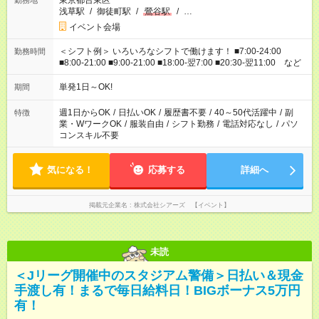
東京都台東区
勤務地
浅草駅
/
御徒町駅
/
鶯谷駅
/
…
イベント会場
＜シフト例＞ いろいろなシフトで働けます！ ■7:00-24:00
勤務時間
■8:00-21:00 ■9:00-21:00 ■18:00-翌7:00 ■20:30-翌11:00 など
単発1日～OK!
期間
週1日からOK
/
日払いOK
/
履歴書不要
/
40～50代活躍中
/
副
特徴
業・WワークOK
/
服装自由
/
シフト勤務
/
電話対応なし
/
パソ
コンスキル不要
気になる！
応募する
詳細へ
掲載元企業名
株式会社シアーズ 【イベント】
未読
＜Jリーグ開催中のスタジアム警備＞日払い＆現金
手渡し有！まるで毎日給料日！BIGボーナス5万円
有！