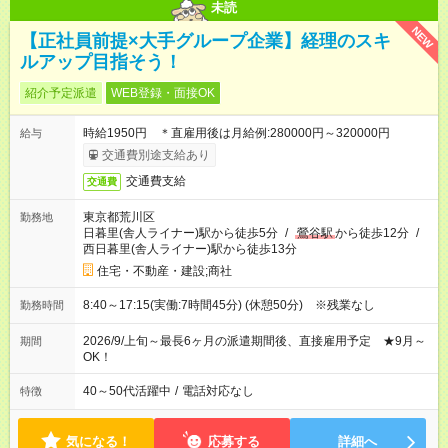
未読
NEW
【正社員前提×大手グループ企業】経理のスキ
ルアップ目指そう！
紹介予定派遣
WEB登録・面接OK
時給1950円 ＊直雇用後は月給例:280000円～320000円
給与
交通費別途支給あり
交通費支給
交通費
東京都荒川区
勤務地
日暮里(舎人ライナー)駅から徒歩5分
/
鶯谷駅
から徒歩12分
/
西日暮里(舎人ライナー)駅から徒歩13分
住宅・不動産・建設;商社
8:40～17:15(実働:7時間45分) (休憩50分) ※残業なし
勤務時間
2026/9/上旬～最長6ヶ月の派遣期間後、直接雇用予定 ★9月～
期間
OK！
40～50代活躍中
/
電話対応なし
特徴
気になる！
応募する
詳細へ