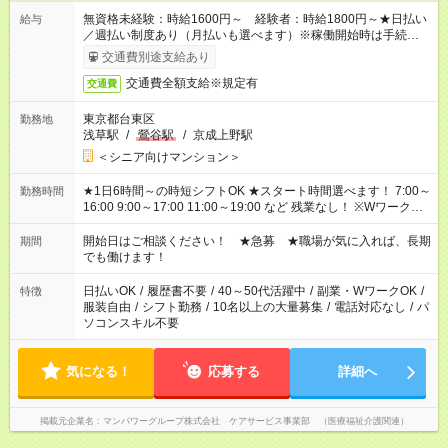
無資格未経験：時給1600円～ 経験者：時給1800円～★日払い
給与
／週払い制度あり（月払いも選べます）※稼働開始時は手続き完
了次第のお支払いとなります。
交通費別途支給あり
交通費全額支給※規定有
交通費
東京都台東区
勤務地
浅草駅
/
鶯谷駅
/
京成上野駅
＜シニア向けマンション＞
★1日6時間～の時短シフトOK ★スタート時間選べます！ 7:00～
勤務時間
16:00 9:00～17:00 11:00～19:00 など 残業なし！ ※Wワークの
場合、他のお仕事と合わせ週40時間超の就業はご案内できませ
ん ※法令に基づき、週20時間以上勤務は社会保険への加入対象
開始日はご相談ください！ ★急募 ★職場が気に入れば、長期
期間
となります ※労働者派遣法（日雇い派遣の原則禁止）により、
でも働けます！
短時間・短期間の就業はご案内が難しい場合があります
日払いOK
/
履歴書不要
/
40～50代活躍中
/
副業・WワークOK
/
特徴
服装自由
/
シフト勤務
/
10名以上の大量募集
/
電話対応なし
/
パ
ソコンスキル不要
気になる！
応募する
詳細へ
掲載元企業名
マンパワーグループ株式会社 ケアサービス事業部 （医療福祉介護関連）