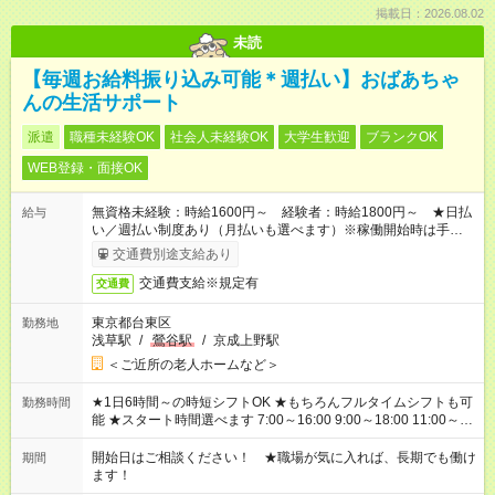
掲載日：2026.08.02
未読
【毎週お給料振り込み可能＊週払い】おばあちゃ
んの生活サポート
派遣
職種未経験OK
社会人未経験OK
大学生歓迎
ブランクOK
WEB登録・面接OK
無資格未経験：時給1600円～ 経験者：時給1800円～ ★日払
給与
い／週払い制度あり（月払いも選べます）※稼働開始時は手続き
完了次第のお支払いとなります。
交通費別途支給あり
交通費支給※規定有
交通費
東京都台東区
勤務地
浅草駅
/
鶯谷駅
/
京成上野駅
＜ご近所の老人ホームなど＞
★1日6時間～の時短シフトOK ★もちろんフルタイムシフトも可
勤務時間
能 ★スタート時間選べます 7:00～16:00 9:00～18:00 11:00～
20:00 など 残業なし！ ※Wワークの場合、他のお仕事と合わせ
週40時間超の就業はご案内できません ※法令に基づき、週20時
開始日はご相談ください！ ★職場が気に入れば、長期でも働け
期間
間以上勤務は社会保険への加入対象となります ※労働者派遣法
ます！
（日雇い派遣の原則禁止）により、短時間・短期間の就業はご