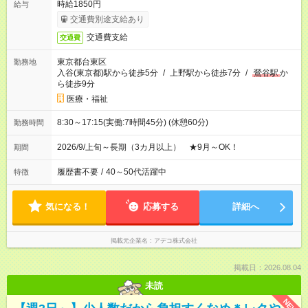
時給1850円
給与
交通費別途支給あり
交通費支給
交通費
東京都台東区
勤務地
入谷(東京都)駅から徒歩5分
/
上野駅から徒歩7分
/
鶯谷駅
か
ら徒歩9分
医療・福祉
8:30～17:15(実働:7時間45分) (休憩60分)
勤務時間
2026/9/上旬～長期（3カ月以上） ★9月～OK！
期間
履歴書不要
/
40～50代活躍中
特徴
気になる！
応募する
詳細へ
掲載元企業名
アデコ株式会社
掲載日：2026.08.04
未読
NEW