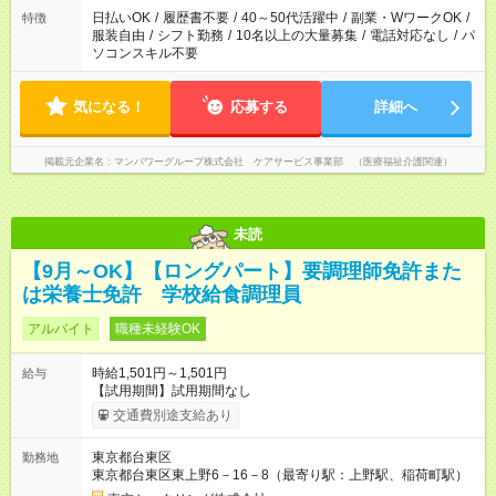
案内が難しい場合があります
日払いOK
/
履歴書不要
/
40～50代活躍中
/
副業・WワークOK
/
特徴
服装自由
/
シフト勤務
/
10名以上の大量募集
/
電話対応なし
/
パ
ソコンスキル不要
気になる！
応募する
詳細へ
掲載元企業名
マンパワーグループ株式会社 ケアサービス事業部 （医療福祉介護関連）
未読
【9月～OK】【ロングパート】要調理師免許また
は栄養士免許 学校給食調理員
アルバイト
職種未経験OK
時給1,501円～1,501円
給与
【試用期間】試用期間なし
交通費別途支給あり
東京都台東区
勤務地
東京都台東区東上野6－16－8（最寄り駅：上野駅、稲荷町駅）