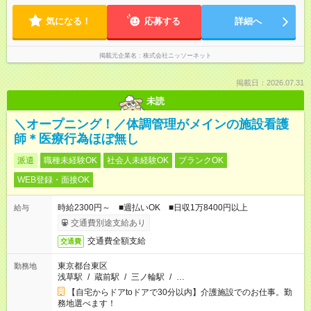
気になる！
応募する
詳細へ
掲載元企業名
株式会社ニッソーネット
掲載日：2026.07.31
未読
＼オープニング！／体調管理がメインの施設看護
師＊医療行為ほぼ無し
派遣
職種未経験OK
社会人未経験OK
ブランクOK
WEB登録・面接OK
時給2300円～ ■週払いOK ■日収1万8400円以上
給与
交通費別途支給あり
交通費全額支給
交通費
東京都台東区
勤務地
浅草駅
/
蔵前駅
/
三ノ輪駅
/
…
【自宅からドアtoドアで30分以内】介護施設でのお仕事。勤
務地選べます！