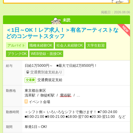
掲載日：2026.08.06
未読
NEW
＜1日～OK！レア求人！＞有名アーティストな
どのコンサートスタッフ
アルバイト
職種未経験OK
社会人未経験OK
大学生歓迎
ブランクOK
WEB登録・面接OK
日給1万5000円～ ■最大で日給2万8500円！
給与
交通費別途支給あり
交通費規定支給
交通費
東京都台東区
勤務地
浅草駅
/
御徒町駅
/
鶯谷駅
/
…
イベント会場
＜シフト例＞ いろいろなシフトで働けます！ ■7:00-24:00
勤務時間
■8:00-21:00 ■9:00-21:00 ■18:00-翌7:00 ■20:30-翌11:00 など
単発1日～OK!
期間