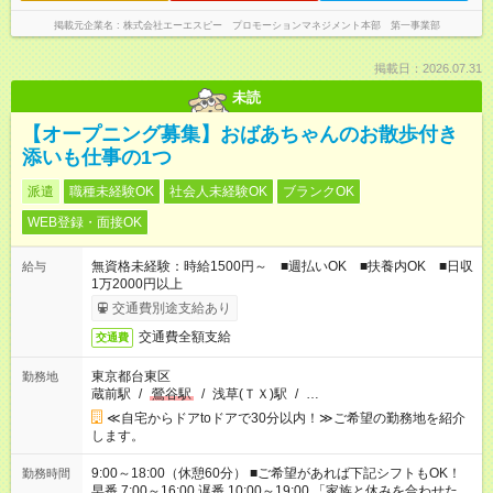
掲載元企業名
株式会社エーエスピー プロモーションマネジメント本部 第一事業部
掲載日：2026.07.31
未読
【オープニング募集】おばあちゃんのお散歩付き
添いも仕事の1つ
派遣
職種未経験OK
社会人未経験OK
ブランクOK
WEB登録・面接OK
無資格未経験：時給1500円～ ■週払いOK ■扶養内OK ■日収
給与
1万2000円以上
交通費別途支給あり
交通費全額支給
交通費
東京都台東区
勤務地
蔵前駅
/
鶯谷駅
/
浅草(ＴＸ)駅
/
…
≪自宅からドアtoドアで30分以内！≫ご希望の勤務地を紹介
します。
9:00～18:00（休憩60分） ■ご希望があれば下記シフトもOK！
勤務時間
早番 7:00～16:00 遅番 10:00～19:00 「家族と休みを合わせた