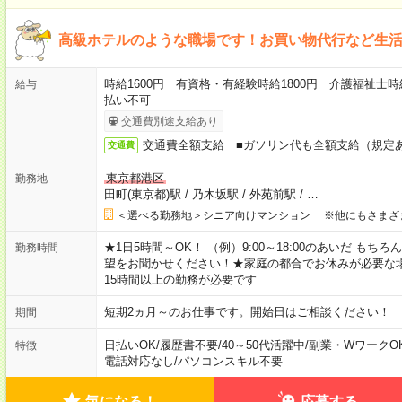
高級ホテルのような職場です！お買い物代行など生
時給1600円 有資格・有経験時給1800円 介護福祉士時
給与
払い不可
交通費別途支給あり
交通費全額支給 ■ガソリン代も全額支給（規定
交通費
東京都港区
勤務地
田町(東京都)駅
/
乃木坂駅
/
外苑前駅
/
…
＜選べる勤務地＞シニア向けマンション ※他にもさまざ
★1日5時間～OK！ （例）9:00～18:00のあいだ も
勤務時間
望をお聞かせください！★家庭の都合でお休みが必要な
15時間以上の勤務が必要です
短期2ヵ月～のお仕事です。開始日はご相談ください！
期間
日払いOK
/
履歴書不要
/
40～50代活躍中
/
副業・WワークO
特徴
電話対応なし
/
パソコンスキル不要
気になる！
応募する