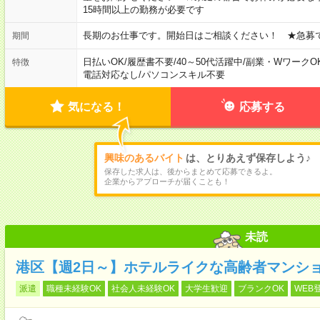
15時間以上の勤務が必要です
長期のお仕事です。開始日はご相談ください！ ★急募
期間
日払いOK
/
履歴書不要
/
40～50代活躍中
/
副業・WワークO
特徴
電話対応なし
/
パソコンスキル不要
気になる！
応募する
興味のあるバイト
は、とりあえず保存しよう♪
保存した求人は、後からまとめて応募できるよ。
企業からアプローチが届くことも！
未読
港区【週2日～】ホテルライクな高齢者マンシ
派遣
職種未経験OK
社会人未経験OK
大学生歓迎
ブランクOK
WEB