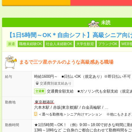
未読
【1日5時間～OK＊自由シフト】高級シニア向
派遣
職種未経験OK
社会人未経験OK
大学生歓迎
ブランクOK
WEB
まるで三ツ星ホテルのような高級感ある職場
時給1600円～ ■日払いOK（規定あり）※即日払い不可
給与
交通費別途支給あり
交通費全額支給 ■ガソリン代も全額支給（規定
交通費
東京都港区
勤務地
六本木駅
/
赤坂(東京都)駅
/
白金高輪駅
/
…
＜選べる勤務地＞シニア向けマンション ※他にもさまざ
★1日5時間～OK！ （例）9:00～18:00で好きな時間に勤
勤務時間
13時～18時など ご自身のご都合に合わせて勤務時間を