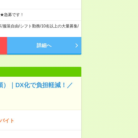
 ★急募です！
K
/
服装自由
/
シフト勤務
/
10名以上の大量募集
/
詳細へ
須）｜DX化で負担軽減！／
のバイト