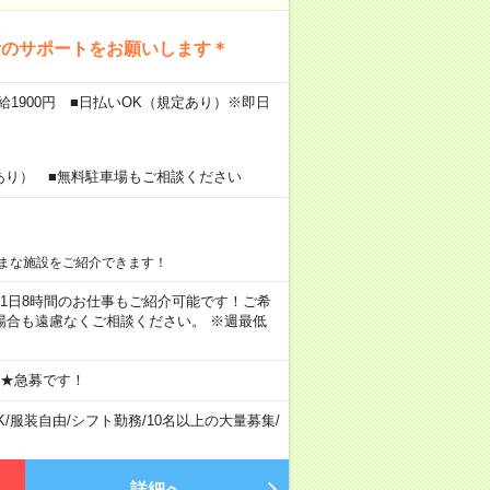
活のサポートをお願いします＊
給1900円 ■日払いOK（規定あり）※即日
あり） ■無料駐車場もご相談ください
まな施設をご紹介できます！
ちろん1日8時間のお仕事もご紹介可能です！ご希
場合も遠慮なくご相談ください。 ※週最低
 ★急募です！
K
/
服装自由
/
シフト勤務
/
10名以上の大量募集
/
詳細へ