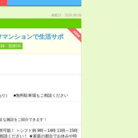
掲載日：2026.08.09
NEW
けマンションで生活サポ
登録・面接OK
あり） ■無料駐車場もご相談ください
まな施設をご紹介できます！
務可能！ ＞シフト例 9時～14時 11時～15時
ご相談ください！ ★家庭の都合でお休みや時