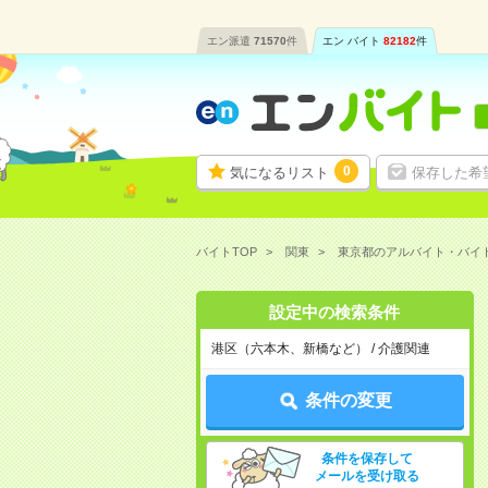
エン派遣
71570
件
エン バイト
82182
件
0
気になるリスト
保存した希
バイトTOP
関東
東京都のアルバイト・バイ
設定中の検索条件
港区（六本木、新橋など） / 介護関連
条件の変更
条件を保存して
メールを受け取る