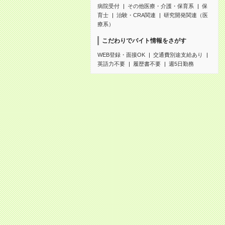
病院受付
その他医療・介護・保育系
保
育士
治験・CRA関連
研究開発関連（医
療系）
こだわりでバイト情報をさがす
WEB登録・面接OK
交通費別途支給あり
英語力不要
履歴書不要
週5日勤務