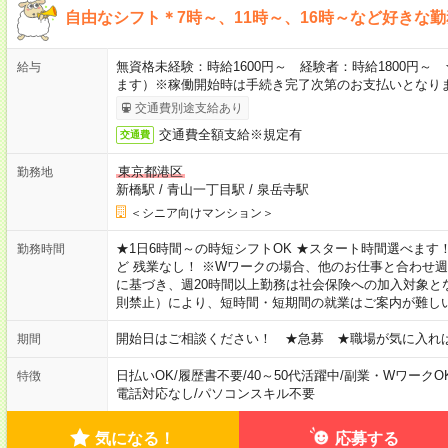
自由なシフト＊7時～、11時～、16時～など好きな
無資格未経験：時給1600円～ 経験者：時給1800円
給与
ます）※稼働開始時は手続き完了次第のお支払いとなり
交通費別途支給あり
交通費全額支給※規定有
交通費
東京都港区
勤務地
新橋駅
/
青山一丁目駅
/
泉岳寺駅
＜シニア向けマンション＞
★1日6時間～の時短シフトOK ★スタート時間選べます！ 7:00～16
勤務時間
ど 残業なし！ ※Wワークの場合、他のお仕事と合わせ週
に基づき、週20時間以上勤務は社会保険への加入対象と
則禁止）により、短時間・短期間の就業はご案内が難し
開始日はご相談ください！ ★急募 ★職場が気に入れ
期間
日払いOK
/
履歴書不要
/
40～50代活躍中
/
副業・WワークO
特徴
電話対応なし
/
パソコンスキル不要
気になる！
応募する