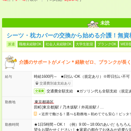
未読
シーツ・枕カバーの交換から始める介護！無資
派遣
職種未経験OK
社会人未経験OK
大学生歓迎
ブランクOK
WEB
介護のサポートがメイン＊経験ゼロ、ブランクが長くて
時給1600円～ ■日払いOK（規定あり）※即日払い不可
給与
交通費別途支給あり
交通費全額支給 ■ガソリン代も全額支給（規定
交通費
東京都港区
勤務地
田町(東京都)駅
/
乃木坂駅
/
外苑前駅
/
…
＜近所で働ける！選べる勤務地＞初めてでも安心！ピッタ
★1日5時間～OK！ （例）9:00～18:00のあいだ も
勤務時間
望をお聞かせください！★家庭の都合でお休みが必要な