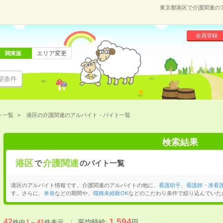
東京都港区で介護関連の
会員登録
エリア変更
関東版
望条件
ト一覧
港区の介護関連のアルバイト・バイト一覧
検索結果
港区
介護関連
で
のバイト一覧
港区のアルバイト情報です。介護関連のアルバイトの他に、
看護助手
、
看護師・准看
す。さらに、
単発
などの期間や、
職種未経験OK
などのこだわり条件で絞り込んでいた
1,594
42
平均時給:
円
件中
1
～
42
件表示