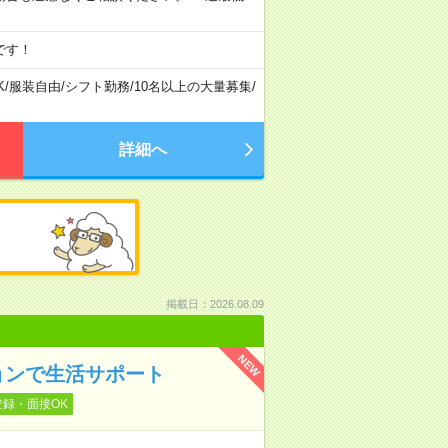
です！
K
/
服装自由
/
シフト勤務
/
10名以上の大量募集
/
詳細へ
掲載日：2026.08.09
NEW
ョンで生活サポート
登録・面接OK