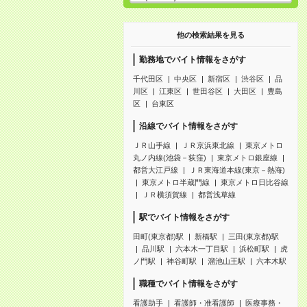
他の検索結果を見る
勤務地でバイト情報をさがす
千代田区
中央区
新宿区
渋谷区
品
川区
江東区
世田谷区
大田区
豊島
区
台東区
沿線でバイト情報をさがす
ＪＲ山手線
ＪＲ京浜東北線
東京メトロ
丸ノ内線(池袋－荻窪)
東京メトロ銀座線
都営大江戸線
ＪＲ東海道本線(東京－熱海)
東京メトロ半蔵門線
東京メトロ日比谷線
ＪＲ横須賀線
都営浅草線
駅でバイト情報をさがす
田町(東京都)駅
新橋駅
三田(東京都)駅
品川駅
六本木一丁目駅
浜松町駅
虎
ノ門駅
神谷町駅
溜池山王駅
六本木駅
職種でバイト情報をさがす
看護助手
看護師・准看護師
医療事務・