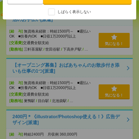
しばらく表示しない
説明会参加で全員に【現金2千円相当プレゼント】生
活のお手伝い[派遣]
[給 与]
無資格未経験：時給1500円～ ■週払い
OK ■扶養内OK ■日収1万2000円以上
[交通費]
交通費全額支給
気になる！
[勤務地]
三軒茶屋駅
/
世田谷駅
/
下高井戸駅
/
…
【オープニング募集】おばあちゃんのお散歩付き添
いも仕事の1つ[派遣]
[給 与]
無資格未経験：時給1500円～ ■週払い
OK ■扶養内OK ■日収1万2000円以上
[交通費]
交通費全額支給
気になる！
[勤務地]
巣鴨駅
/
目白駅
/
北池袋駅
/
…
2400円＊《illustrator/Photoshop使える！》広告デ
ザイン[派遣]
[給 与]
時給2400円 月収例 360,000円