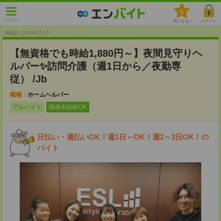
0
メニュー
気になる！
ログイン
掲載日 :2026
/
07
/
15
【無資格でも時給1,880円～】夜間見守りヘ
ルパー✨訪問介護（週1日から／夜勤専
従） /Jb
職種：
ホームヘルパー
アルバイト
職種未経験OK
日払い・週払いOK！週1日～OK！週2～3日OK！の
バイト