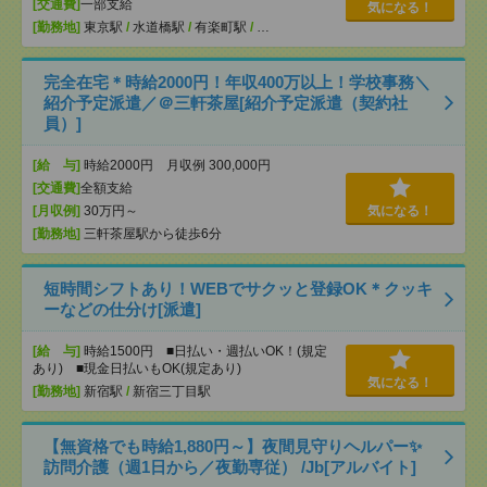
[交通費]
一部支給
気になる！
[勤務地]
東京駅
/
水道橋駅
/
有楽町駅
/
…
完全在宅＊時給2000円！年収400万以上！学校事務＼
紹介予定派遣／＠三軒茶屋[紹介予定派遣（契約社
員）]
[給 与]
時給2000円 月収例 300,000円
[交通費]
全額支給
[月収例]
30万円～
気になる！
[勤務地]
三軒茶屋駅から徒歩6分
短時間シフトあり！WEBでサクッと登録OK＊クッキ
ーなどの仕分け[派遣]
[給 与]
時給1500円 ■日払い・週払いOK！(規定
あり) ■現金日払いもOK(規定あり)
気になる！
[勤務地]
新宿駅
/
新宿三丁目駅
【無資格でも時給1,880円～】夜間見守りヘルパー✨
訪問介護（週1日から／夜勤専従） /Jb[アルバイト]