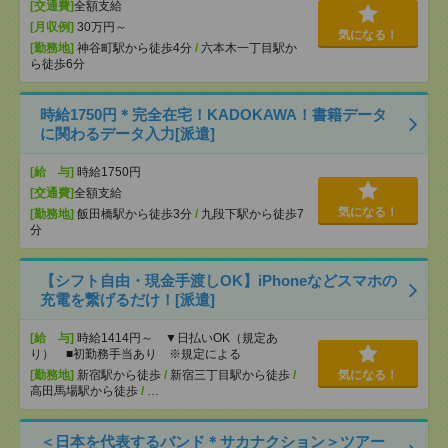
[交通費]
全額支給
[月収例]
30万円～
気になる！
[勤務地]
神谷町駅から徒歩4分
/
六本木一丁目駅か
ら徒歩6分
時給1750円＊完全在宅！KADOKAWA！書籍データ
に関わるデータ入力[派遣]
[給 与]
時給1750円
[交通費]
全額支給
気になる！
[勤務地]
飯田橋駅から徒歩3分
/
九段下駅から徒歩7
分
【シフト自由・現金手渡しOK】iPhoneなどスマホの
充電を繋げるだけ！[派遣]
[給 与]
時給1414円～ ▼日払いOK（規定あ
り） ■初勤務手当あり ※規定による
[勤務地]
新宿駅から徒歩
/
新宿三丁目駅から徒歩
/
気になる！
高田馬場駅から徒歩
/
…
＜日本を代表するバンド＊サカナクション＞ツアー