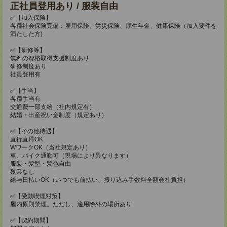
正社員登用あり / 服装自由
✅【加入保険】
各種社会保険完備：雇用保険、労災保険、厚生年金、健康保険（加入要件を
満たした方)
✅【研修等】
無料の資格取得支援制度あり
研修制度あり
社員登用有
✅【手当】
各種手当有
交通費一部支給（社内規定有）
結婚・出産祝い金制度（規定あり）
✅【その他待遇】
直行直帰OK
WワークOK（当社規定あり）
車、バイク通勤可（現場により異なります）
服装・髪型・髪色自由
残業なし
給与日払いOK（いつでも前払い、振り込み手数料全額会社負担）
✅【受動喫煙対策】
屋内原則禁煙。ただし、適用除外の場所あり
✅【契約期間】