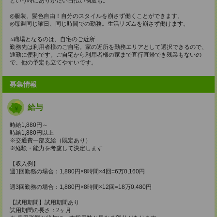
という時にありがたい日払い制度も。
◎服装、髪色自由！自分のスタイルを崩さず働くことができます。
◎毎週同じ曜日、同じ時間での勤務。生活リズムを崩さず働けます。
⭐️職場となるのは、自宅のご近所
勤務先は利用者様のご自宅。家の近所を勤務エリアとして選択できるので、
通勤に便利です。ご自宅から利用者様の家まで直行直帰でき残業もないの
で、他の予定も立てやすいです。
募集情報
給与
時給1,880円～
時給1,880円以上
※交通費一部支給（既定あり）
※経験・能力を考慮して決定します
【収入例】
週1回勤務の場合：1,880円×8時間×4回=6万0,160円
週3回勤務の場合：1,880円×8時間×12回=18万0,480円
【試用期間】試用期間あり
試用期間の長さ：2ヶ月