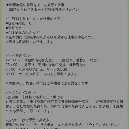
★利用者様の就寝をそっと見守る仕事。
22時から勤務スタートの就寝時見守りメイン
✅「寝顔を見ること」が仕事の大半。
■就寝時の見守り
■医療的ケア
■介護記録の記入 など
※基本的には就寝中の利用者様を見守る仕事が中心です。
※詳細は面談時にお伝えします
✅～仕事の流れ～
22：00～ 就寝準備の身支度ケア（歯磨き、着替え など）
23：00～ 見守り、定期的な体位交換、痰吸引など
7：00 利用者様の起床、サービス記録
8：00 サービス終了。そのまま帰宅できます。
※件数やケア内容、時間はご利用者により異なります
✅～ここがPOINT～
⭐️無資格・未経験でも安心して働ける
仕事に必要な「重度訪問介護従業者養成研修統合課程」「介護職員実務者研
修」は会社負担で取得可能。無料で資格を取得できるから、無資格、未経験
の方も活躍して頂いています。
⭐️少ない日数で手堅く高収入。
夜勤中心だからこそ、その分きちんと給与を支給。「今すぐお金がほしい」