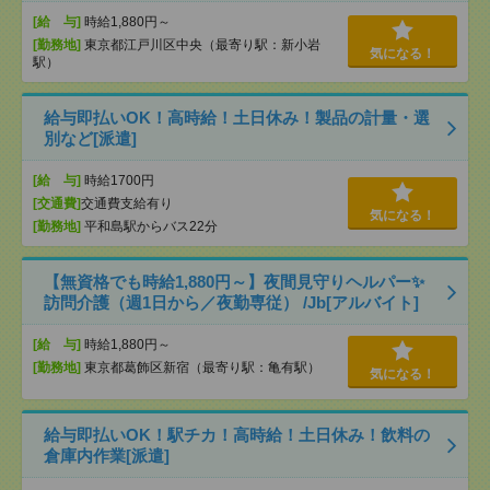
[給 与]
時給1,880円～
[勤務地]
東京都江戸川区中央（最寄り駅：新小岩
気になる！
駅）
給与即払いOK！高時給！土日休み！製品の計量・選
別など[派遣]
[給 与]
時給1700円
[交通費]
交通費支給有り
気になる！
[勤務地]
平和島駅からバス22分
【無資格でも時給1,880円～】夜間見守りヘルパー✨
訪問介護（週1日から／夜勤専従） /Jb[アルバイト]
[給 与]
時給1,880円～
[勤務地]
東京都葛飾区新宿（最寄り駅：亀有駅）
気になる！
給与即払いOK！駅チカ！高時給！土日休み！飲料の
倉庫内作業[派遣]