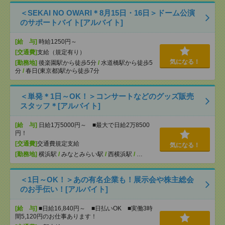
＜SEKAI NO OWARI＊8月15日・16日＞ドーム公演
のサポートバイト[アルバイト]
[給 与]
時給1250円～
[交通費]
支給（規定有り）
気になる！
[勤務地]
後楽園駅から徒歩5分
/
水道橋駅から徒歩5
分
/
春日(東京都)駅から徒歩7分
＜単発＊1日～OK！＞コンサートなどのグッズ販売
スタッフ＊[アルバイト]
[給 与]
日給1万5000円～ ■最大で日給2万8500
円！
[交通費]
交通費規定支給
気になる！
[勤務地]
横浜駅
/
みなとみらい駅
/
西横浜駅
/
…
＜1日～OK！＞あの有名企業も！展示会や株主総会
のお手伝い！[アルバイト]
[給 与]
■日給16,840円～ ■日払いOK ■実働3時
間5,120円のお仕事あります！