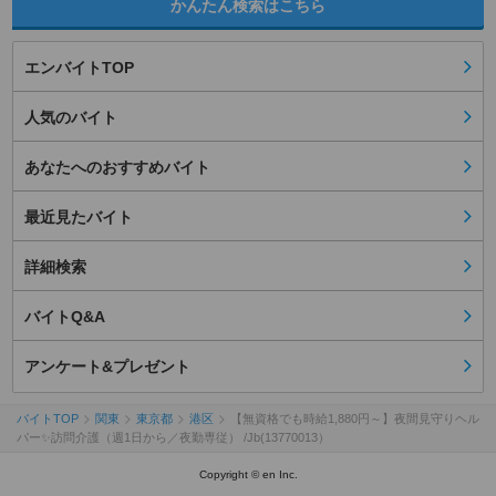
かんたん検索はこちら
エンバイトTOP
人気のバイト
あなたへのおすすめバイト
最近見たバイト
詳細検索
バイトQ&A
アンケート&プレゼント
バイトTOP
関東
東京都
港区
【無資格でも時給1,880円～】夜間見守りヘル
パー✨訪問介護（週1日から／夜勤専従） /Jb(13770013）
Copyright © en Inc.