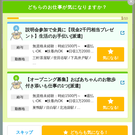
×
ホームページ
どちらのお仕事が気になりますか？
https://en-gage.net/eustylelab_job/
1
/10
事業所
説明会参加で全員に【現金2千円相当プレゼ
ント】生活のお手伝い[派遣]
東京都中野区本町1-32-2ハーモニータワー18階
無資格未経験：時給1500円～ ■週払
給与
いOK ■扶養内OK ■日収1万2000円
以上
三軒茶屋駅 / 世田谷駅 / 下高井戸駅 /
気になる!
勤務地
…
応募ページへ
【オープニング募集】おばあちゃんのお散歩
付き添いも仕事の1つ[派遣]
気になる！
無資格未経験：時給1500円～ ■週払
給与
いOK ■扶養内OK ■日収1万2000円
以上
巣鴨駅 / 目白駅 / 北池袋駅 / …
気になる!
勤務地
あなたの閲覧履歴からの
おすすめ
スキップ
どちらも気になる！