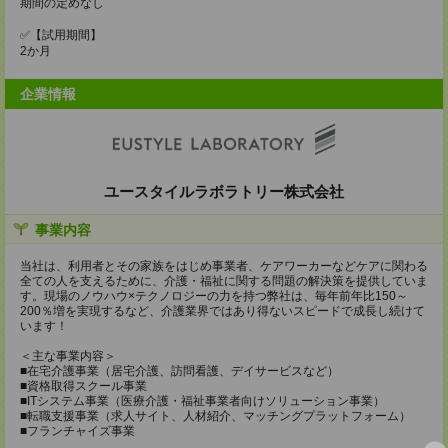
期間の定めなし
✅【試用期間】
2か月
企業情報
ユースタイルラボラトリー株式会社
事業内容
当社は、利用者とその家族をはじめ事業者、ケアワーカーなどケアに関わる
全ての人を支えるために、介護・福祉に関する問題の解決策を提供していま
す。現場のノウハウ×テクノロジーの力を持つ弊社は、毎年前年比150～
200％増を実現するなど、介護業界ではあり得ないスピードで成長し続けて
います！
＜主な事業内容＞
■在宅介護事業（居宅介護、訪問看護、デイサービスなど）
■資格取得スクール事業
■ITシステム事業（医療介護・福祉事業者向けソリューション事業）
■転職支援事業（求人サイト、人材紹介、マッチングプラットフォーム）
■フランチャイズ事業