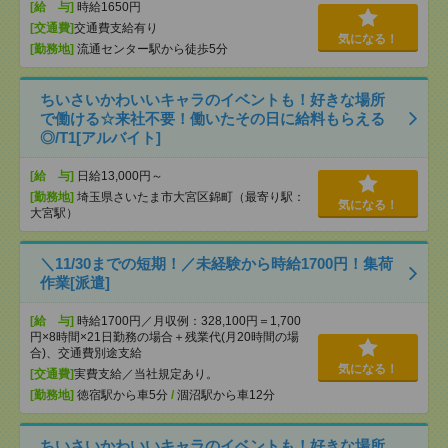
[給 与]
時給1650円
[交通費]
交通費支給有り
気になる！
[勤務地]
流通センター駅から徒歩5分
ちいさいかわいいキャラのイベントも！好きな場所
で働ける☆来社不要！働いたその日に給料もらえる
◎/T1[アルバイト]
[給 与]
日給13,000円～
[勤務地]
埼玉県さいたま市大宮区錦町（最寄り駅：
気になる！
大宮駅）
＼11/30までの短期！／未経験から時給1700円！集荷
作業[派遣]
[給 与]
時給1700円／月収例：328,100円＝1,700
円×8時間×21日勤務の場合＋残業代(月20時間の場
合)、交通費別途支給
気になる！
[交通費]
実費支給／当社規定あり。
[勤務地]
徳宿駅から車5分
/
涸沼駅から車12分
ちいさいかわいいキャラのイベントも！好きな場所