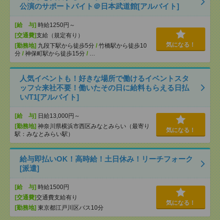
公演のサポートバイト＠日本武道館[アルバイト]
[給 与]
時給1250円～
[交通費]
支給（規定有り）
気になる！
[勤務地]
九段下駅から徒歩5分
/
竹橋駅から徒歩10
分
/
神保町駅から徒歩15分
/
…
人気イベントも！好きな場所で働けるイベントスタ
ッフ☆来社不要！働いたその日に給料もらえる日払
い/T1[アルバイト]
[給 与]
日給13,000円～
[勤務地]
神奈川県横浜市西区みなとみらい（最寄り
気になる！
駅：みなとみらい駅）
給与即払いOK！高時給！土日休み！リーチフォーク
[派遣]
[給 与]
時給1500円
[交通費]
交通費支給有り
気になる！
[勤務地]
東京都江戸川区バス10分